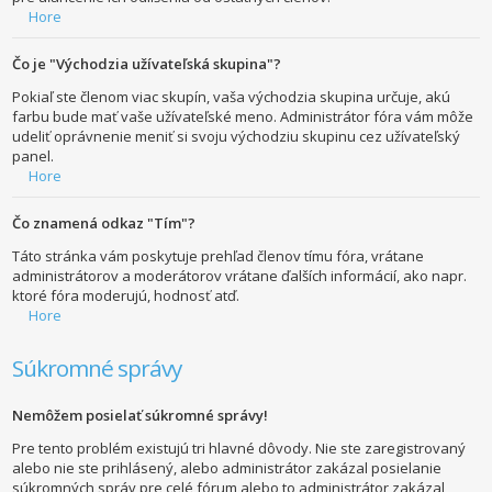
Hore
Čo je "Východzia užívateľská skupina"?
Pokiaľ ste členom viac skupín, vaša východzia skupina určuje, akú
farbu bude mať vaše užívateľské meno. Administrátor fóra vám môže
udeliť oprávnenie meniť si svoju východziu skupinu cez užívateľský
panel.
Hore
Čo znamená odkaz "Tím"?
Táto stránka vám poskytuje prehľad členov tímu fóra, vrátane
administrátorov a moderátorov vrátane ďalších informácií, ako napr.
ktoré fóra moderujú, hodnosť atď.
Hore
Súkromné správy
Nemôžem posielať súkromné správy!
Pre tento problém existujú tri hlavné dôvody. Nie ste zaregistrovaný
alebo nie ste prihlásený, alebo administrátor zakázal posielanie
súkromných správ pre celé fórum alebo to administrátor zakázal