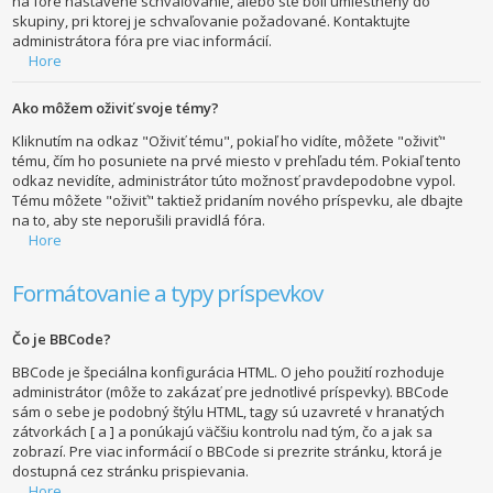
na fóre nastavené schvaľovanie, alebo ste boli umiestnený do
skupiny, pri ktorej je schvaľovanie požadované. Kontaktujte
administrátora fóra pre viac informácií.
Hore
Ako môžem oživiť svoje témy?
Kliknutím na odkaz "Oživiť tému", pokiaľ ho vidíte, môžete "oživiť"
tému, čím ho posuniete na prvé miesto v prehľadu tém. Pokiaľ tento
odkaz nevidíte, administrátor túto možnosť pravdepodobne vypol.
Tému môžete "oživiť" taktiež pridaním nového príspevku, ale dbajte
na to, aby ste neporušili pravidlá fóra.
Hore
Formátovanie a typy príspevkov
Čo je BBCode?
BBCode je špeciálna konfigurácia HTML. O jeho použití rozhoduje
administrátor (môže to zakázať pre jednotlivé príspevky). BBCode
sám o sebe je podobný štýlu HTML, tagy sú uzavreté v hranatých
zátvorkách [ a ] a ponúkajú väčšiu kontrolu nad tým, čo a jak sa
zobrazí. Pre viac informácií o BBCode si prezrite stránku, ktorá je
dostupná cez stránku prispievania.
Hore