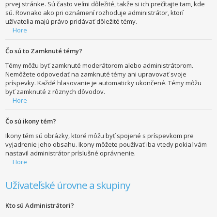
prvej stránke. Sú často veľmi dôležité, takže si ich prečítajte tam, kde
sú. Rovnako ako pri oznámení rozhoduje administrátor, ktorí
užívatelia majú právo pridávať dôležité témy.
Hore
Čo sú to Zamknuté témy?
Témy môžu byť zamknuté moderátorom alebo administrátorom.
Nemôžete odpovedať na zamknuté témy ani upravovať svoje
príspevky. Každé hlasovanie je automaticky ukončené. Témy môžu
byť zamknuté z rôznych dôvodov.
Hore
Čo sú ikony tém?
Ikony tém sú obrázky, ktoré môžu byť spojené s príspevkom pre
vyjadrenie jeho obsahu. Ikony môžete používať iba vtedy pokiaľ vám
nastavil administrátor príslušné oprávnenie.
Hore
Užívateľské úrovne a skupiny
Kto sú Administrátori?