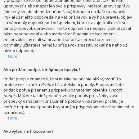
V prípade, že nie ste moderátor alebo administrátor, tak môžete
upravovať alebo mazať len svoje príspevky. Môžete upraviť správu
(niekedy len do obmedzeného času) kliknutím na tlačítko
upraviť
.
Pokiaľ už niekto odpovedal na váš príspevok a vy ho upravíte, objaví
sa vám malý doplnok pod príspevkom, ktorí ukazuje, koľkokrát ste
tento príspevok upravovali. Tento doplnok sa neobjaví, pokiaľ zatiaľ
nikto neodpovedal alebo moderátor či administrátor zmenili
príspevok (tí by mali sami zanechať odkaz prečo ho zmenili).
Normálny užívatelia nemôžu príspevok zmazať, pokiaľ na neho už
niekto odpovedal.
Hore
Ako pridám podpis k môjmu príspevku?
Pridať podpis znamená, že si musíte najprv nie aký vytvoriť. To
urobíte cez stránku
Profil
v Užívateľskom panely. Podpis môžete
pridať k práve písanému príspevku označením okienka
Pripojiť
podpis
. Môžete taktiež pridať rovnaký podpis pre všetky vaše
príspevky označením príslušného políčka v nastavení profilu (je
možné nepridávať podpis k vybraným príspevkom odstránením tohto
označenia).
Hore
Ako vytvorím hlasovanie?