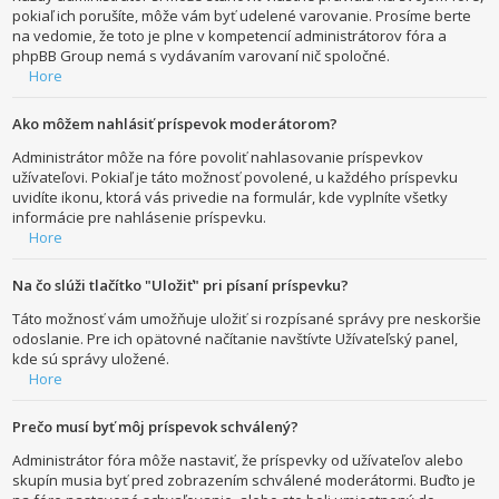
pokiaľ ich porušíte, môže vám byť udelené varovanie. Prosíme berte
na vedomie, že toto je plne v kompetencií administrátorov fóra a
phpBB Group nemá s vydávaním varovaní nič spoločné.
Hore
Ako môžem nahlásiť príspevok moderátorom?
Administrátor môže na fóre povoliť nahlasovanie príspevkov
užívateľovi. Pokiaľ je táto možnosť povolené, u každého príspevku
uvidíte ikonu, ktorá vás privedie na formulár, kde vyplníte všetky
informácie pre nahlásenie príspevku.
Hore
Na čo slúži tlačítko "Uložiť" pri písaní príspevku?
Táto možnosť vám umožňuje uložiť si rozpísané správy pre neskoršie
odoslanie. Pre ich opätovné načítanie navštívte Užívateľský panel,
kde sú správy uložené.
Hore
Prečo musí byť môj príspevok schválený?
Administrátor fóra môže nastaviť, že príspevky od užívateľov alebo
skupín musia byť pred zobrazením schválené moderátormi. Buďto je