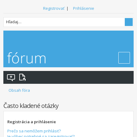
Registrovať
|
Prihlásenie
Obsah fóra
Často kladené otázky
Registrácia a prihlásenie
Prečo sa nemôžem prihlásiť?
Je vôbec potrebné sa zaregistrovať?