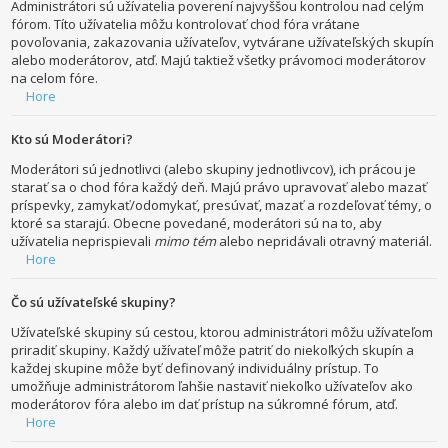
Administrátori sú užívatelia poverení najvyššou kontrolou nad celým
fórom. Títo užívatelia môžu kontrolovať chod fóra vrátane
povoľovania, zakazovania užívateľov, vytvárane užívateľských skupín
alebo moderátorov, atď. Majú taktiež všetky právomoci moderátorov
na celom fóre.
Hore
Kto sú Moderátori?
Moderátori sú jednotlivci (alebo skupiny jednotlivcov), ich prácou je
starať sa o chod fóra každý deň. Majú právo upravovať alebo mazať
príspevky, zamykať/odomykať, presúvať, mazať a rozdeľovať témy, o
ktoré sa starajú. Obecne povedané, moderátori sú na to, aby
užívatelia neprispievali
mimo tém
alebo nepridávali otravný materiál.
Hore
Čo sú užívateľské skupiny?
Užívateľské skupiny sú cestou, ktorou administrátori môžu užívateľom
priradiť skupiny. Každý užívateľ môže patriť do niekoľkých skupín a
každej skupine môže byť definovaný individuálny prístup. To
umožňuje administrátorom ľahšie nastaviť niekoľko užívateľov ako
moderátorov fóra alebo im dať prístup na súkromné fórum, atď.
Hore