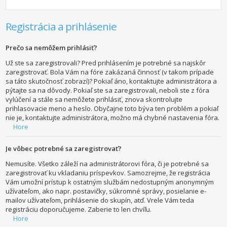
Registrácia a prihlásenie
Prečo sa nemôžem prihlásiť?
Už ste sa zaregistrovali? Pred prihlásením je potrebné sa najskôr
zaregistrovať. Bola Vám na fóre zakázaná činnosť (v takom prípade
sa táto skutočnosť zobrazí)? Pokiaľ áno, kontaktujte administrátora a
pýtajte sa na dôvody. Pokiaľ ste sa zaregistrovali, neboli ste z fóra
vylúčení a stále sa nemôžete prihlásiť, znova skontrolujte
prihlasovacie meno a heslo. Obyčajne toto býva ten problém a pokiaľ
nie je, kontaktujte administrátora, možno má chybné nastavenia fóra.
Hore
Je vôbec potrebné sa zaregistrovať?
Nemusíte. Všetko záleží na administrátorovi fóra, či je potrebné sa
zaregistrovať ku vkladaniu príspevkov. Samozrejme, že registrácia
Vám umožní prístup k ostatným službám nedostupným anonymným
užívateľom, ako napr. postavičky, súkromné správy, posielanie e-
mailov užívateľom, prihlásenie do skupín, atď. Vrele Vám teda
registráciu doporučujeme. Zaberie to len chvíľu.
Hore