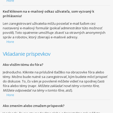
Hore
Keď kliknem na e-mailový odkaz užívateľa, som vyzvaný k
prihláseniu!
Len zaregistrovaní užívatelia môžu posielať e-mail ľuďom cez
nastavený e-mailový formulár (pokiaľ administrátor túto možnosť
povolil). Toto opatrenie umožňuje zbaviť sa otravných anonymných
správ a robotov, ktorý zbierajú e-mailové adresy.
Hore
Vkladanie príspevkov
Ako vložím tému do fóra?
Jednoducho. Kliknite na príslušné tlačítko na obrazovke fóra alebo
témy. Možno bude nutné sa zaregistrovať, kým budete môcť prispieť
do diskusie. To, čo vám je povolené môžete vidieť na spodnej časti
fóra alebo témy (napr.
Môžete zakladať nové témy v tomto fóre,
Môžete odpovedať na témy v tomto fóre, atď.
).
Hore
Ako zmením alebo zmažem príspevok?