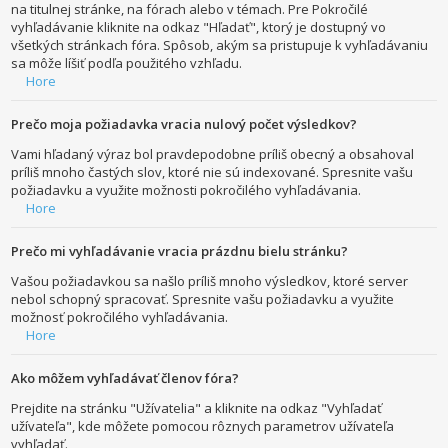
na titulnej stránke, na fórach alebo v témach. Pre Pokročilé
vyhľadávanie kliknite na odkaz "Hľadať", ktorý je dostupný vo
všetkých stránkach fóra. Spôsob, akým sa pristupuje k vyhľadávaniu
sa môže líšiť podľa použitého vzhľadu.
Hore
Prečo moja požiadavka vracia nulový počet výsledkov?
Vami hľadaný výraz bol pravdepodobne príliš obecný a obsahoval
príliš mnoho častých slov, ktoré nie sú indexované. Spresnite vašu
požiadavku a využite možnosti pokročilého vyhľadávania.
Hore
Prečo mi vyhľadávanie vracia prázdnu bielu stránku?
Vašou požiadavkou sa našlo príliš mnoho výsledkov, ktoré server
nebol schopný spracovať. Spresnite vašu požiadavku a využite
možnosť pokročilého vyhľadávania.
Hore
Ako môžem vyhľadávať členov fóra?
Prejdite na stránku "Užívatelia" a kliknite na odkaz "Vyhľadať
užívateľa", kde môžete pomocou rôznych parametrov užívateľa
vyhľadať.