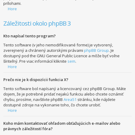
prílohami.
Hore
Záležitosti okolo phpBB 3
Kto napísal tento program?
Tento software (v jeho nemodifikované forme) je vytvorený,
zverejnený a chránený autorskými právami
phpBB Group
. Je
dostupný pod the GNU General Public Licence a môže byť voľne
šíriteľný. Pre viac informácií kliknite
sem
.
Hore
Prečo nie je k dispozícii funkcia X?
Tento software bol napísaný a licencovaný cez phpBB Group. Máte
dojem, že je potrebné pridať nejakú funkciu alebo chcete oznámiť
chybu, prosíme, navštívte phpBB
Area51
stránku, kde nájdete
dostupné zdroje na vykonanie toho, čo chcete urobiť.
Hore
Koho mám kontaktovať ohľadom obťažujúcich e-mailov alebo
právnych záležitostí fóra?