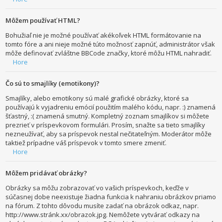
Môžem používať HTML?
Bohužiaľ nie je možné používať akékoľvek HTML formátovanie na
tomto fóre a ani nieje možné túto možnosť zapnúť, administrátor však
môže definovať zvláštne BBCode značky, ktoré môžu HTML nahradiť.
Hore
Čo sú to smajlíky (emotikony)?
Smajlíky, alebo emotikony sú malé grafické obrázky, ktoré sa
používajú k vyjadreniu emócií použitím malého kódu, napr. :) znamená
šťastný, :( znamená smutný. Kompletný zoznam smajlíkov si môžete
prezrieť v príspevkovom formulári. Prosím, snažte sa tieto smajlíky
nezneužívať, aby sa príspevok nestal nečitateľným. Moderátor môže
taktiež prípadne váš príspevok v tomto smere zmeniť.
Hore
Môžem pridávať obrázky?
Obrázky sa môžu zobrazovať vo vašich príspevkoch, keďže v
súčasnej dobe neexistuje žiadna funkcia k nahraniu obrázkov priamo
na fórum. Z tohto dôvodu musíte zadať na obrázok odkaz, napr.
http://www.stránk.xx/obrazok.jpg. Nemôžete vytvárať odkazy na