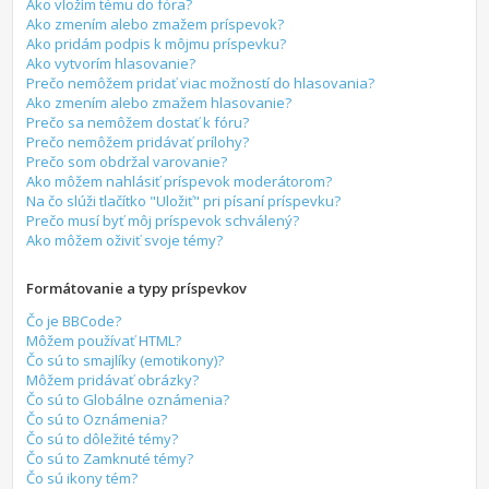
Ako vložím tému do fóra?
Ako zmením alebo zmažem príspevok?
Ako pridám podpis k môjmu príspevku?
Ako vytvorím hlasovanie?
Prečo nemôžem pridať viac možností do hlasovania?
Ako zmením alebo zmažem hlasovanie?
Prečo sa nemôžem dostať k fóru?
Prečo nemôžem pridávať prílohy?
Prečo som obdržal varovanie?
Ako môžem nahlásiť príspevok moderátorom?
Na čo slúži tlačítko "Uložiť" pri písaní príspevku?
Prečo musí byť môj príspevok schválený?
Ako môžem oživiť svoje témy?
Formátovanie a typy príspevkov
Čo je BBCode?
Môžem používať HTML?
Čo sú to smajlíky (emotikony)?
Môžem pridávať obrázky?
Čo sú to Globálne oznámenia?
Čo sú to Oznámenia?
Čo sú to dôležité témy?
Čo sú to Zamknuté témy?
Čo sú ikony tém?