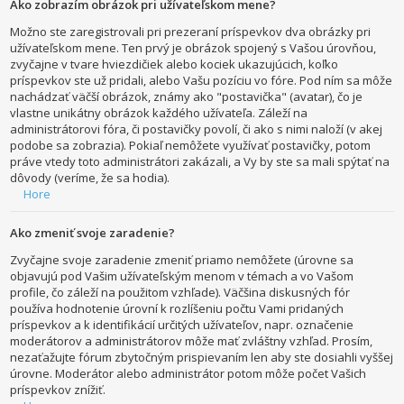
Ako zobrazím obrázok pri užívateľskom mene?
Možno ste zaregistrovali pri prezeraní príspevkov dva obrázky pri
užívateľskom mene. Ten prvý je obrázok spojený s Vašou úrovňou,
zvyčajne v tvare hviezdičiek alebo kociek ukazujúcich, koľko
príspevkov ste už pridali, alebo Vašu pozíciu vo fóre. Pod ním sa môže
nachádzať väčší obrázok, známy ako "postavička" (avatar), čo je
vlastne unikátny obrázok každého užívateľa. Záleží na
administrátorovi fóra, či postavičky povolí, či ako s nimi naloží (v akej
podobe sa zobrazia). Pokiaľ nemôžete využívať postavičky, potom
práve vtedy toto administrátori zakázali, a Vy by ste sa mali spýtať na
dôvody (veríme, že sa hodia).
Hore
Ako zmeniť svoje zaradenie?
Zvyčajne svoje zaradenie zmeniť priamo nemôžete (úrovne sa
objavujú pod Vašim užívateľským menom v témach a vo Vašom
profile, čo záleží na použitom vzhľade). Väčšina diskusných fór
používa hodnotenie úrovní k rozlíšeniu počtu Vami pridaných
príspevkov a k identifikácií určitých užívateľov, napr. označenie
moderátorov a administrátorov môže mať zvláštny vzhľad. Prosím,
nezaťažujte fórum zbytočným prispievaním len aby ste dosiahli vyššej
úrovne. Moderátor alebo administrátor potom môže počet Vašich
príspevkov znížiť.