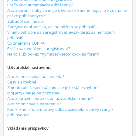
Prečo som automaticky odhlásený?
Ako zabránim, aby sa moje užívateľské meno objavilo v zozname
práve prihlásených?
Zabudol som heslo!
Zaregistroval som sa, ale nemôžem sa prihlásiť!
V minulosti som sa zaregistroval, avšak teraz sa nemôžem
prihlásiť!
Čo znamená COPPA?
Prečo sa nemôžem zaregistrovať?
Na čo slúži odkaz "Vymazať všetky cookies fóra"?
Užívateľské nastavenia
Ako zmením svoje nastavenia?
Časy sú chybné!
Zmenil som časové pásmo, ale je to stále chybne!
Môj jazyk nie je na zozname!
Ako zobrazím obrázok pri užívateľskom mene?
Ako zmeniť svoje zaradenie?
Keď kliknem na e-mailový odkaz užívateľa, som vyzvaný k
prihláseniu!
Vkladanie príspevkov