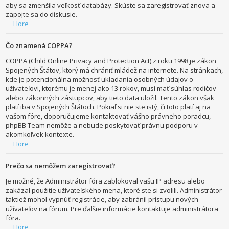
aby sa zmenšila veľkosť databázy. Skúste sa zaregistrovať znova a
zapojte sa do diskusie.
Hore
Čo znamená COPPA?
COPPA (Child Online Privacy and Protection Act) z roku 1998 je zákon
Spojených Štátov, ktorý má chrániť mládež na internete. Na stránkach,
kde je potencionálna možnosť ukladania osobných údajov o
užívateľovi, ktorému je menej ako 13 rokov, musí mať súhlas rodičov
alebo zákonných zástupcov, aby tieto data uložil. Tento zákon však
platí iba v Spojených Štátoch. Pokiaľ si nie ste istý, či toto platí aj na
vašom fóre, doporučujeme kontaktovať vášho právneho poradcu,
phpBB Team nemôže a nebude poskytovať právnu podporu v
akomkoľvek kontexte.
Hore
Prečo sa nemôžem zaregistrovať?
Je možné, že Administrátor fóra zablokoval vašu IP adresu alebo
zakázal použitie užívateľského mena, ktoré ste si zvolili. Administrátor
taktiež mohol vypnúť registrácie, aby zabránil prístupu nových
užívateľov na fórum. Pre ďalšie informácie kontaktuje administrátora
fóra.
Hore