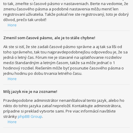
to tak, zmeňte si časové pásmo v nastaveniach. Berte na vedomie, že
zmenu časového pásma a podobné nastavenia môžu meniť len
registrovaní užívatelia. Takže pokiaľ nie ste registrovaný, toto je dobrý
dôvod, prečo tak urobiť!
Hore
Zmenil som časové pásmo, ale je to stále chybne!
Ak ste si istí, že ste zadali časové pásmo správne a aj tak sa líši od
toho správneho, tak tou najpravdepodobnejšou odpoveďou je, že sa
jedná o letný čas. Fórum nie je stavané na uplatňovanie rozdielov
medzi štandardným a letným časom, takže sa môže jednať o 1
hodinový rozdiel. Riešením môže byť posunutie časového pásma o
jednu hodinu po dobu trvania letného času.
Hore
Môj jazyk nie je na zozname!
Pravdepodobne administrátor nenainštaloval tento jazyk, alebo ho
nikto do tohto jazyka zatiaľ nepreložil. Kontaktujte administrátora,
prípadne si preklad vytvorte sami. Pre viac informácií navštívte
stránky
phpBB Group
.
Hore