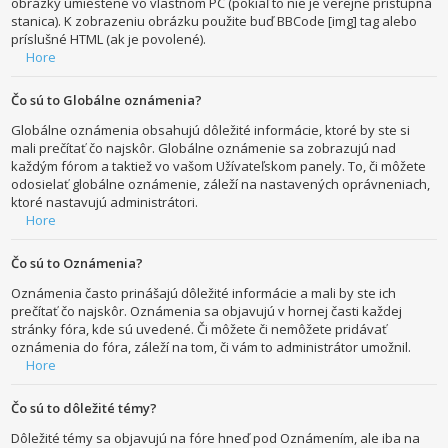
obrázky umiestené vo vlastnom PC (pokiaľ to nie je verejne prístupná
stanica). K zobrazeniu obrázku použite buď BBCode [img] tag alebo
príslušné HTML (ak je povolené).
Hore
Čo sú to Globálne oznámenia?
Globálne oznámenia obsahujú dôležité informácie, ktoré by ste si
mali prečítať čo najskôr. Globálne oznámenie sa zobrazujú nad
každým fórom a taktiež vo vašom Užívateľskom panely. To, či môžete
odosielať globálne oznámenie, záleží na nastavených oprávneniach,
ktoré nastavujú administrátori.
Hore
Čo sú to Oznámenia?
Oznámenia často prinášajú dôležité informácie a mali by ste ich
prečítať čo najskôr. Oznámenia sa objavujú v hornej časti každej
stránky fóra, kde sú uvedené. Či môžete či nemôžete pridávať
oznámenia do fóra, záleží na tom, či vám to administrátor umožnil.
Hore
Čo sú to dôležité témy?
Dôležité témy sa objavujú na fóre hneď pod Oznámením, ale iba na