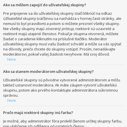
Ako sa môžem zapojiť do užívateľskej skupiny?
Pre pripojenie sa do užívateľskej skupiny stačí kliknúť na odkaz
Užívateľské skupiny
(väčšinou sa nachádza v hornej časti stránky, ale
nemusí to byť pravidlom) a potom si môžete prezrieť všetky skupiny.
Nie všetky skupiny majú
otvorený prístup
, niektoré sú uzavreté a
niektoré majú utajené členstvo. Pokiaľ je skupina otvorená, môžete
žiadať o zaradenie kliknutím na príslušné tlačítko. Moderátor
užívateľskej skupiny musí vašu žiadosť schváliť a môže sa vás spýtať
na dôvody, prečo chcete do skupiny vstúpiť. Prosím, nenadávajte
moderátorovi, pokiaľ vašej žiadosti nevyhovie. Má svoj dôvod.
Hore
Ako sa stanem moderátorom užívateľskej skupiny?
Užívateľské skupiny sú pôvodne vytvorené administrátorom a môžu
taktiež ustanoviť moderátora. Ak máte záujem vytvoriť užívateľskú
skupinu, potom ako prvého kontaktujte administrátora súkromnou
správou.
Hore
Prečo majú niektoré skupiny inú farbu?
Je možné, aby administrátor fóra pridelil členom určitej skupiny farbu,
pre uľahčenie ich odlíšenia od ostatných členov.