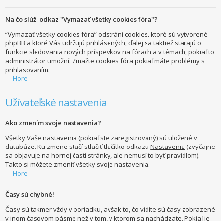
Na čo slúži odkaz "Vymazať všetky cookies fóra"?
“Vymazať všetky cookies fóra” odstráni cookies, ktoré sú vytvorené
phpBB a ktoré Vás udržujú prihlásených, ďalej sa taktiež starajú o
funkcie sledovania nových príspevkov na fórach a v témach, pokiaľ to
administrátor umožní. Zmažte cookies fóra pokiaľ máte problémy s
prihlasovaním.
Hore
Užívateľské nastavenia
Ako zmením svoje nastavenia?
Všetky Vaše nastavenia (pokiaľ ste zaregistrovaný) sú uložené v
databáze. Ku zmene stačí stlačiť tlačítko odkazu
Nastavenia
(zvyčajne
sa objavuje na hornej časti stránky, ale nemusí to byť pravidlom).
Takto si môžete zmeniť všetky svoje nastavenia.
Hore
Časy sú chybné!
Časy sú takmer vždy v poriadku, avšak to, čo vidíte sú časy zobrazené
v inom časovom pásme než v tom, v ktorom sa nachádzate. Pokiaľ je