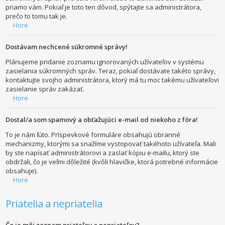
priamo vám. Pokiaľ je toto ten dôvod, spýtajte sa administrátora,
prečo to tomu tak je.
Hore
Dostávam nechcené súkromné správy!
Plánujeme pridanie zoznamu ignorovaných užívateľov v systému
zasielania súkromných správ. Teraz, pokiaľ dostávate takéto správy,
kontaktujte svojho administrátora, ktorý má tu moc takému užívateľovi
zasielanie správ zakázať.
Hore
Dostal/a som spamový a obťažujúci e-mail od niekoho z fóra!
To je nám ľúto. Príspevkové formuláre obsahujú obranné
mechanizmy, ktorými sa snažíme vystopovať takéhoto užívateľa. Mali
by ste napísať administrátorovi a zaslať kópiu e-mailu, ktorý ste
obdržali, čo je veľmi dôležité (kvôli hlavičke, ktorá potrebné informácie
obsahuje).
Hore
Priatelia a nepriatelia
Čo je môj zoznam priateľov a nepriateľov?