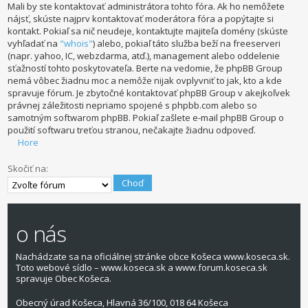
Mali by ste kontaktovať administrátora tohto fóra. Ak ho nemôžete
nájsť, skúste najprv kontaktovať moderátora fóra a popýtajte si
kontakt. Pokiaľ sa nič neudeje, kontaktujte majiteľa domény (skúste
vyhľadať na
"whois"
) alebo, pokiaľ táto služba beží na freeserveri
(napr. yahoo, IC, webzdarma, atď.), management alebo oddelenie
sťažností tohto poskytovateľa. Berte na vedomie, že phpBB Group
nemá vôbec žiadnu moc a nemôže nijak ovplyvniť to jak, kto a kde
spravuje fórum. Je zbytočné kontaktovať phpBB Group v akejkoľvek
právnej záležitosti nepriamo spojené s phpbb.com alebo so
samotným softwarom phpBB. Pokiaľ zašlete e-mail phpBB Group o
použití softwaru treťou stranou, nečakajte žiadnu odpoveď.
Hore
Skočiť na:
o nás
Nachádzate sa na oficiálnej stránke obce Košeca www.koseca.sk.
Toto webové sídlo – www.koseca.sk a www.forum.koseca.sk
spravuje Obec Košeca.
Obecný úrad Košeca, Hlavná 36/100, 018 64 Košeca