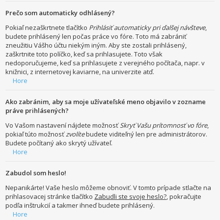
Prečo som automaticky odhlásený?
Pokiaľ nezaškrtnete tlačítko
Prihlásiť automaticky pri ďalšej návšteve
,
budete prihlásený len počas práce vo fóre. Toto má zabrániť
zneužitiu Vášho účtu niekým iným. Aby ste zostali prihlásený,
zaškrtnite toto políčko, keď sa prihlasujete. Toto však
nedoporučujeme, keď sa prihlasujete z verejného počítača, napr. v
knižnici, z internetovej kaviarne, na univerzite atď.
Hore
Ako zabránim, aby sa moje užívateľské meno objavilo v zozname
práve prihlásených?
Vo Vašom nastavení nájdete možnosť
Skryť Vašu prítomnosť vo fóre
,
pokiaľ túto možnosť
zvolíte
budete viditeľný len pre administrátorov.
Budete počítaný ako skrytý užívateľ.
Hore
Zabudol som heslo!
Nepanikárte! Vaše heslo môžeme obnoviť. V tomto prípade stlačte na
prihlasovacej stránke tlačítko
Zabudli ste svoje heslo?
, pokračujte
podľa inštrukcií a takmer ihneď budete prihlásený.
Hore