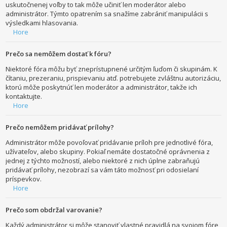
uskutočnenej voľby to tak môže učiniť len moderátor alebo
administrátor. Týmto opatrením sa snažíme zabrániť manipulácii s
výsledkami hlasovania.
Hore
Prečo sa nemôžem dostať k fóru?
Niektoré fóra môžu byť zneprístupnené určitým ľuďom či skupinám. K
čítaniu, prezeraniu, prispievaniu atď. potrebujete zvláštnu autorizáciu,
ktorú môže poskytnúť len moderátor a administrátor, takže ich
kontaktujte.
Hore
Prečo nemôžem pridávať prílohy?
Administrátor môže povoľovať pridávanie príloh pre jednotlivé fóra,
užívateľov, alebo skupiny. Pokiaľ nemáte dostatočné oprávnenia z
jednej z týchto možností, alebo niektoré z nich úplne zabraňujú
pridávať prílohy, nezobrazí sa vám táto možnosť pri odosielaní
príspevkov.
Hore
Prečo som obdržal varovanie?
Každý administrátor si môže stanoviť vlastné pravidlá na svojom fóre,