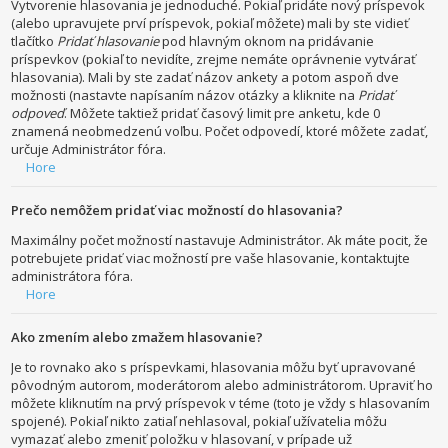
Vytvorenie hlasovania je jednoduché. Pokiaľ pridáte nový príspevok
(alebo upravujete prví príspevok, pokiaľ môžete) mali by ste vidieť
tlačítko
Pridať hlasovanie
pod hlavným oknom na pridávanie
príspevkov (pokiaľ to nevidíte, zrejme nemáte oprávnenie vytvárať
hlasovania). Mali by ste zadať názov ankety a potom aspoň dve
možnosti (nastavte napísaním názov otázky a kliknite na
Pridať
odpoveď
. Môžete taktiež pridať časový limit pre anketu, kde 0
znamená neobmedzenú voľbu. Počet odpovedí, ktoré môžete zadať,
určuje Administrátor fóra.
Hore
Prečo nemôžem pridať viac možností do hlasovania?
Maximálny počet možností nastavuje Administrátor. Ak máte pocit, že
potrebujete pridať viac možností pre vaše hlasovanie, kontaktujte
administrátora fóra.
Hore
Ako zmením alebo zmažem hlasovanie?
Je to rovnako ako s príspevkami, hlasovania môžu byť upravované
pôvodným autorom, moderátorom alebo administrátorom. Upraviť ho
môžete kliknutím na prvý príspevok v téme (toto je vždy s hlasovaním
spojené). Pokiaľ nikto zatiaľ nehlasoval, pokiaľ užívatelia môžu
vymazať alebo zmeniť položku v hlasovaní, v prípade už