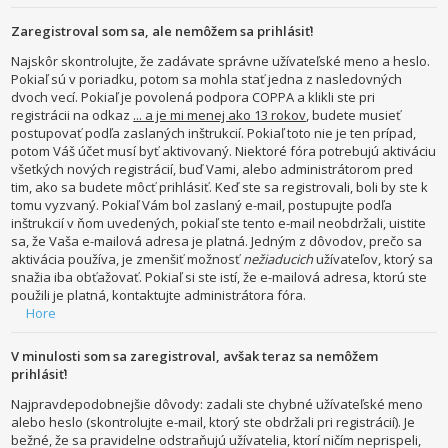
Zaregistroval som sa, ale nemôžem sa prihlásiť!
Najskôr skontrolujte, že zadávate správne užívateľské meno a heslo.
Pokiaľ sú v poriadku, potom sa mohla stať jedna z nasledovných
dvoch vecí. Pokiaľ je povolená podpora COPPA a klikli ste pri
registrácii na odkaz
... a je mi menej ako 13 rokov
, budete musieť
postupovať podľa zaslaných inštrukcií. Pokiaľ toto nie je ten prípad,
potom Váš účet musí byť aktivovaný. Niektoré fóra potrebujú aktiváciu
všetkých nových registrácií, buď Vami, alebo administrátorom pred
tim, ako sa budete môcť prihlásiť. Keď ste sa registrovali, boli by ste k
tomu vyzvaný. Pokiaľ Vám bol zaslaný e-mail, postupujte podľa
inštrukcií v ňom uvedených, pokiaľ ste tento e-mail neobdržali, uistite
sa, že Vaša e-mailová adresa je platná. Jedným z dôvodov, prečo sa
aktivácia používa, je zmenšiť možnosť
nežiaducich
užívateľov, ktorý sa
snažia iba obťažovať. Pokiaľ si ste istí, že e-mailová adresa, ktorú ste
použili je platná, kontaktujte administrátora fóra.
Hore
V minulosti som sa zaregistroval, avšak teraz sa nemôžem
prihlásiť!
Najpravdepodobnejšie dôvody: zadali ste chybné užívateľské meno
alebo heslo (skontrolujte e-mail, ktorý ste obdržali pri registrácií). Je
bežné, že sa pravidelne odstraňujú užívatelia, ktorí ničím neprispeli,