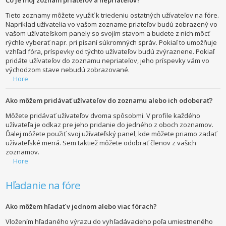
Tieto zoznamy môžete využiť k triedeniu ostatných užívateľov na fóre.
Napríklad užívatelia vo vašom zozname priateľov budú zobrazený vo
vašom užívateľskom panely so svojím stavom a budete z nich môcť
rýchle vyberať napr. pri písaní súkromných správ. Pokiaľ to umožňuje
vzhľad fóra, príspevky od týchto užívateľov budú zvýraznene. Pokiaľ
pridáte užívateľov do zoznamu nepriateľov, jeho príspevky vám vo
východzom stave nebudú zobrazované.
Hore
Ako môžem pridávať užívateľov do zoznamu alebo ich odoberať?
Môžete pridávať užívateľov dvoma spôsobmi. V profile každého
užívateľa je odkaz pre jeho pridanie do jedného z oboch zoznamov.
Ďalej môžete použiť svoj užívateľský panel, kde môžete priamo zadať
užívateľské mená. Sem taktiež môžete odobrať členov z vašich
zoznamov.
Hore
Hľadanie na fóre
Ako môžem hľadať v jednom alebo viac fórach?
Vložením hľadaného výrazu do vyhľadávacieho poľa umiestneného