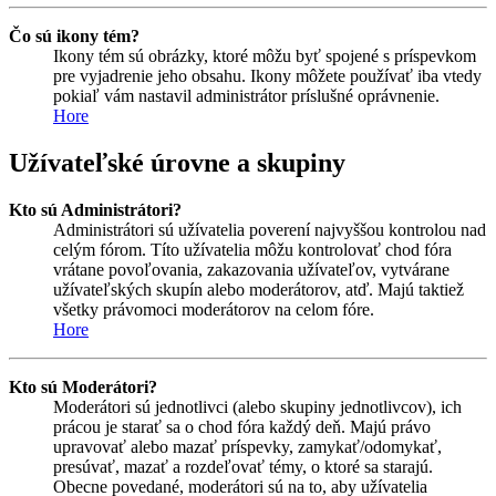
Čo sú ikony tém?
Ikony tém sú obrázky, ktoré môžu byť spojené s príspevkom
pre vyjadrenie jeho obsahu. Ikony môžete používať iba vtedy
pokiaľ vám nastavil administrátor príslušné oprávnenie.
Hore
Užívateľské úrovne a skupiny
Kto sú Administrátori?
Administrátori sú užívatelia poverení najvyššou kontrolou nad
celým fórom. Títo užívatelia môžu kontrolovať chod fóra
vrátane povoľovania, zakazovania užívateľov, vytvárane
užívateľských skupín alebo moderátorov, atď. Majú taktiež
všetky právomoci moderátorov na celom fóre.
Hore
Kto sú Moderátori?
Moderátori sú jednotlivci (alebo skupiny jednotlivcov), ich
prácou je starať sa o chod fóra každý deň. Majú právo
upravovať alebo mazať príspevky, zamykať/odomykať,
presúvať, mazať a rozdeľovať témy, o ktoré sa starajú.
Obecne povedané, moderátori sú na to, aby užívatelia