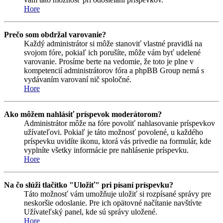
Hore
Prečo som obdržal varovanie?
Každý administrátor si môže stanoviť vlastné pravidlá na
svojom fóre, pokiaľ ich porušíte, môže vám byť udelené
varovanie. Prosíme berte na vedomie, že toto je plne v
kompetencií administrátorov fóra a phpBB Group nemá s
vydávaním varovaní nič spoločné.
Hore
Ako môžem nahlásiť príspevok moderátorom?
Administrátor môže na fóre povoliť nahlasovanie príspevkov
užívateľovi. Pokiaľ je táto možnosť povolené, u každého
príspevku uvidíte ikonu, ktorá vás privedie na formulár, kde
vyplníte všetky informácie pre nahlásenie príspevku.
Hore
Na čo slúži tlačítko "Uložiť" pri písaní príspevku?
Táto možnosť vám umožňuje uložiť si rozpísané správy pre
neskoršie odoslanie. Pre ich opätovné načítanie navštívte
Užívateľský panel, kde sú správy uložené.
Hore