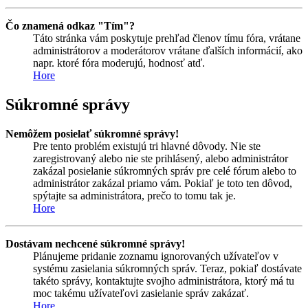
Čo znamená odkaz "Tím"?
Táto stránka vám poskytuje prehľad členov tímu fóra, vrátane
administrátorov a moderátorov vrátane ďalších informácií, ako
napr. ktoré fóra moderujú, hodnosť atď.
Hore
Súkromné správy
Nemôžem posielať súkromné správy!
Pre tento problém existujú tri hlavné dôvody. Nie ste
zaregistrovaný alebo nie ste prihlásený, alebo administrátor
zakázal posielanie súkromných správ pre celé fórum alebo to
administrátor zakázal priamo vám. Pokiaľ je toto ten dôvod,
spýtajte sa administrátora, prečo to tomu tak je.
Hore
Dostávam nechcené súkromné správy!
Plánujeme pridanie zoznamu ignorovaných užívateľov v
systému zasielania súkromných správ. Teraz, pokiaľ dostávate
takéto správy, kontaktujte svojho administrátora, ktorý má tu
moc takému užívateľovi zasielanie správ zakázať.
Hore