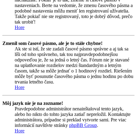
nastaveniach. Berte na vedomie, že zmenu časového pásma a
podobné nastavenia môžu meniť len registrovaní užívatelia.
Takže pokiaľ nie ste registrovaný, toto je dobrý dôvod, prečo
tak urobiť!
Hore
Zmenil som časové pásmo, ale je to stále chybne!
Ak ste si istí, že ste zadali časové pásmo správne a aj tak sa
líši od toho správneho, tak tou najpravdepodobnejšou
odpoveďou je, že sa jedná o letný čas. Fórum nie je stavané
na uplatňovanie rozdielov medzi štandardným a letným
časom, takže sa môže jednať o 1 hodinový rozdiel. Riešením
môže byť posunutie časového pásma o jednu hodinu po dobu
trvania letného času.
Hore
Môj jazyk nie je na zozname!
Pravdepodobne administrátor nenainštaloval tento jazyk,
alebo ho nikto do tohto jazyka zatiaľ nepreložil. Kontaktujte
administrátora, prípadne si preklad vytvorte sami. Pre viac
informácií navštívte stránky
phpBB Group
.
Hore