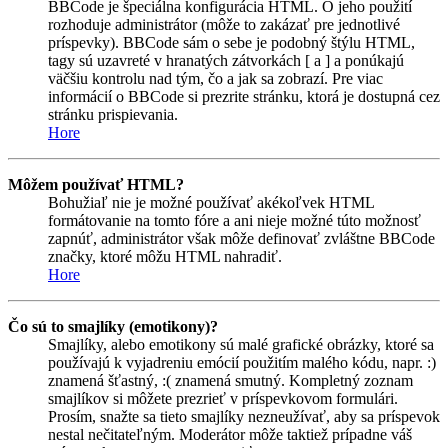
BBCode je špeciálna konfigurácia HTML. O jeho použití
rozhoduje administrátor (môže to zakázať pre jednotlivé
príspevky). BBCode sám o sebe je podobný štýlu HTML,
tagy sú uzavreté v hranatých zátvorkách [ a ] a ponúkajú
väčšiu kontrolu nad tým, čo a jak sa zobrazí. Pre viac
informácií o BBCode si prezrite stránku, ktorá je dostupná cez
stránku prispievania.
Hore
Môžem používať HTML?
Bohužiaľ nie je možné používať akékoľvek HTML
formátovanie na tomto fóre a ani nieje možné túto možnosť
zapnúť, administrátor však môže definovať zvláštne BBCode
značky, ktoré môžu HTML nahradiť.
Hore
Čo sú to smajlíky (emotikony)?
Smajlíky, alebo emotikony sú malé grafické obrázky, ktoré sa
používajú k vyjadreniu emócií použitím malého kódu, napr. :)
znamená šťastný, :( znamená smutný. Kompletný zoznam
smajlíkov si môžete prezrieť v príspevkovom formulári.
Prosím, snažte sa tieto smajlíky nezneužívať, aby sa príspevok
nestal nečitateľným. Moderátor môže taktiež prípadne váš