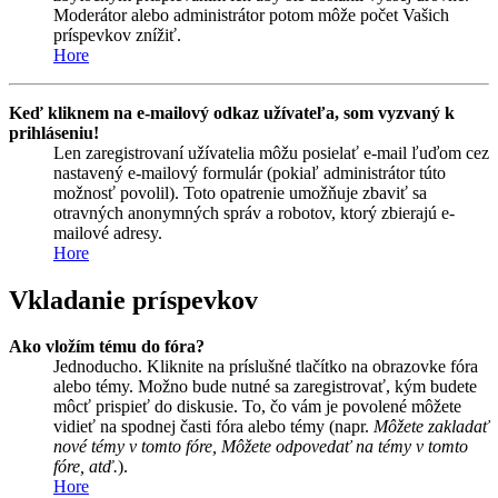
Moderátor alebo administrátor potom môže počet Vašich
príspevkov znížiť.
Hore
Keď kliknem na e-mailový odkaz užívateľa, som vyzvaný k
prihláseniu!
Len zaregistrovaní užívatelia môžu posielať e-mail ľuďom cez
nastavený e-mailový formulár (pokiaľ administrátor túto
možnosť povolil). Toto opatrenie umožňuje zbaviť sa
otravných anonymných správ a robotov, ktorý zbierajú e-
mailové adresy.
Hore
Vkladanie príspevkov
Ako vložím tému do fóra?
Jednoducho. Kliknite na príslušné tlačítko na obrazovke fóra
alebo témy. Možno bude nutné sa zaregistrovať, kým budete
môcť prispieť do diskusie. To, čo vám je povolené môžete
vidieť na spodnej časti fóra alebo témy (napr.
Môžete zakladať
nové témy v tomto fóre, Môžete odpovedať na témy v tomto
fóre, atď.
).
Hore