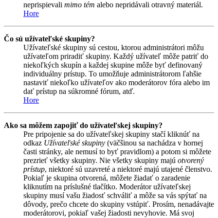
neprispievali
mimo tém
alebo nepridávali otravný materiál.
Hore
Čo sú užívateľské skupiny?
Užívateľské skupiny sú cestou, ktorou administrátori môžu
užívateľom priradiť skupiny. Každý užívateľ môže patriť do
niekoľkých skupín a každej skupine môže byť definovaný
individuálny prístup. To umožňuje administrátorom ľahšie
nastaviť niekoľko užívateľov ako moderátorov fóra alebo im
dať prístup na súkromné fórum, atď.
Hore
Ako sa môžem zapojiť do užívateľskej skupiny?
Pre pripojenie sa do užívateľskej skupiny stačí kliknúť na
odkaz
Užívateľské skupiny
(väčšinou sa nachádza v hornej
časti stránky, ale nemusí to byť pravidlom) a potom si môžete
prezrieť všetky skupiny. Nie všetky skupiny majú
otvorený
prístup
, niektoré sú uzavreté a niektoré majú utajené členstvo.
Pokiaľ je skupina otvorená, môžete žiadať o zaradenie
kliknutím na príslušné tlačítko. Moderátor užívateľskej
skupiny musí vašu žiadosť schváliť a môže sa vás spýtať na
dôvody, prečo chcete do skupiny vstúpiť. Prosím, nenadávajte
moderátorovi, pokiaľ vašej žiadosti nevyhovie. Má svoj