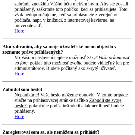
zabrániť zneužitiu Vášho účtu niekým iným. Aby ste zostali
prihlásený, zaškrtnite toto políčko, keď sa prihlasujete. Toto
však nedoporučujeme, keď sa prihlasujete z verejného
počítača, napr. v knižnici, z internetovej kaviarne, na
univerzite atď.
Hore
Ako zabránim, aby sa moje užívateľské meno objavilo v
zozname práve prihlásených?
Vo Vašom nastavení nájdete možnosť
Skryť Vašu prítomnosť
vo fóre
, pokiaľ túto možnosť
zvolíte
budete viditeľný len pre
administrátorov. Budete počítaný ako skrytý užívateľ.
Hore
Zabudol som heslo!
Nepanikárte! Vaše heslo môžeme obnoviť. V tomto prípade
stlačte na prihlasovacej stránke tlačítko
Zabudli ste svoje
heslo?
, pokračujte podľa inštrukcií a takmer ihneď budete
prihlásený.
Hore
Zaregistroval som sa, ale nemôžem sa prihlásiť!