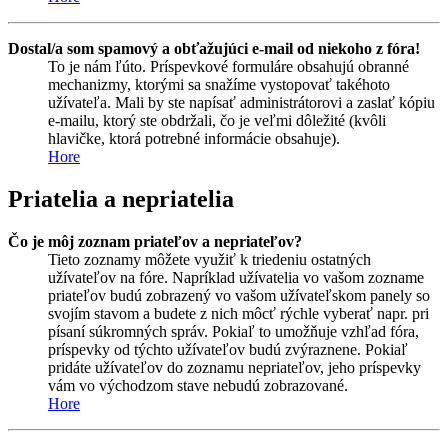
Dostal/a som spamový a obťažujúci e-mail od niekoho z fóra!
To je nám ľúto. Príspevkové formuláre obsahujú obranné
mechanizmy, ktorými sa snažíme vystopovať takéhoto
užívateľa. Mali by ste napísať administrátorovi a zaslať kópiu
e-mailu, ktorý ste obdržali, čo je veľmi dôležité (kvôli
hlavičke, ktorá potrebné informácie obsahuje).
Hore
Priatelia a nepriatelia
Čo je môj zoznam priateľov a nepriateľov?
Tieto zoznamy môžete využiť k triedeniu ostatných
užívateľov na fóre. Napríklad užívatelia vo vašom zozname
priateľov budú zobrazený vo vašom užívateľskom panely so
svojím stavom a budete z nich môcť rýchle vyberať napr. pri
písaní súkromných správ. Pokiaľ to umožňuje vzhľad fóra,
príspevky od týchto užívateľov budú zvýraznene. Pokiaľ
pridáte užívateľov do zoznamu nepriateľov, jeho príspevky
vám vo východzom stave nebudú zobrazované.
Hore