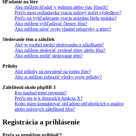
Hľadanie na fóre
Ako môžem hľadať v jednom alebo viac fórach?
Prečo moja požiadavka vracia nulový počet výsledkov?
Prečo mi vyhľadávanie vracia prázdnu bielu stránku?
Ako môžem vyhľadávať členov fóra?
Ako môžem nájsť svoje vlastné príspevky a témy?
Sledovanie tém a záložiek
Aký je rozdiel medzi sledovaním a záložkami?
Ako môžem sledovať zvolené témy alebo fóra?
Ako môžem zrušiť sledovanie tém?
Prílohy
Aké prílohy sú povolené na tomto fóre?
Ako si môžem zobraziť všetky svoje prílohy?
Záležitosti okolo phpBB 3
Kto napísal tento program?
Prečo nie je k dispozícii funkcia X?
Koho mám kontaktovať ohľadom obťažujúcich e-mailov
alebo právnych záležitostí fóra?
Registrácia a prihlásenie
Prečo sa nemôžem prihlásiť?