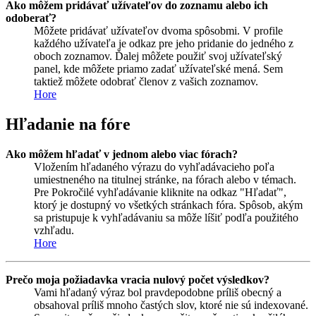
Ako môžem pridávať užívateľov do zoznamu alebo ich
odoberať?
Môžete pridávať užívateľov dvoma spôsobmi. V profile
každého užívateľa je odkaz pre jeho pridanie do jedného z
oboch zoznamov. Ďalej môžete použiť svoj užívateľský
panel, kde môžete priamo zadať užívateľské mená. Sem
taktiež môžete odobrať členov z vašich zoznamov.
Hore
Hľadanie na fóre
Ako môžem hľadať v jednom alebo viac fórach?
Vložením hľadaného výrazu do vyhľadávacieho poľa
umiestneného na titulnej stránke, na fórach alebo v témach.
Pre Pokročilé vyhľadávanie kliknite na odkaz "Hľadať",
ktorý je dostupný vo všetkých stránkach fóra. Spôsob, akým
sa pristupuje k vyhľadávaniu sa môže líšiť podľa použitého
vzhľadu.
Hore
Prečo moja požiadavka vracia nulový počet výsledkov?
Vami hľadaný výraz bol pravdepodobne príliš obecný a
obsahoval príliš mnoho častých slov, ktoré nie sú indexované.