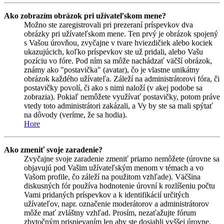
Ako zobrazím obrázok pri užívateľskom mene?
Možno ste zaregistrovali pri prezeraní príspevkov dva
obrázky pri užívateľskom mene. Ten prvý je obrázok spojený
s Vašou úrovňou, zvyčajne v tvare hviezdičiek alebo kociek
ukazujúcich, koľko príspevkov ste už pridali, alebo Vašu
pozíciu vo fóre. Pod ním sa môže nachádzať väčší obrázok,
známy ako "postavička" (avatar), čo je vlastne unikátny
obrázok každého užívateľa. Záleží na administrátorovi fóra, či
postavičky povolí, či ako s nimi naloží (v akej podobe sa
zobrazia). Pokiaľ nemôžete využívať postavičky, potom práve
vtedy toto administrátori zakázali, a Vy by ste sa mali spýtať
na dôvody (veríme, že sa hodia).
Hore
Ako zmeniť svoje zaradenie?
Zvyčajne svoje zaradenie zmeniť priamo nemôžete (úrovne sa
objavujú pod Vašim užívateľským menom v témach a vo
Vašom profile, čo záleží na použitom vzhľade). Väčšina
diskusných fór používa hodnotenie úrovní k rozlíšeniu počtu
Vami pridaných príspevkov a k identifikácií určitých
užívateľov, napr. označenie moderátorov a administrátorov
môže mať zvláštny vzhľad. Prosím, nezaťažujte fórum
zbytočným prispievaním len aby ste dosiahli vyššej úrovne.