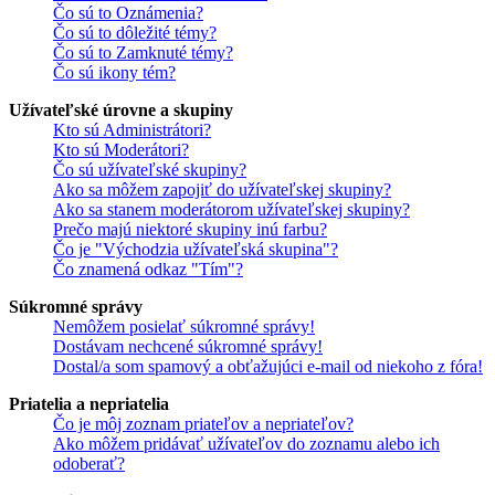
Čo sú to Oznámenia?
Čo sú to dôležité témy?
Čo sú to Zamknuté témy?
Čo sú ikony tém?
Užívateľské úrovne a skupiny
Kto sú Administrátori?
Kto sú Moderátori?
Čo sú užívateľské skupiny?
Ako sa môžem zapojiť do užívateľskej skupiny?
Ako sa stanem moderátorom užívateľskej skupiny?
Prečo majú niektoré skupiny inú farbu?
Čo je "Východzia užívateľská skupina"?
Čo znamená odkaz "Tím"?
Súkromné správy
Nemôžem posielať súkromné správy!
Dostávam nechcené súkromné správy!
Dostal/a som spamový a obťažujúci e-mail od niekoho z fóra!
Priatelia a nepriatelia
Čo je môj zoznam priateľov a nepriateľov?
Ako môžem pridávať užívateľov do zoznamu alebo ich
odoberať?