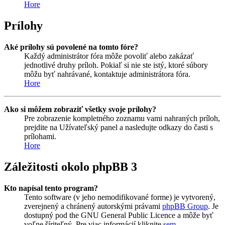
Hore
Prílohy
Aké prílohy sú povolené na tomto fóre?
Každý administrátor fóra môže povoliť alebo zakázať
jednotlivé druhy príloh. Pokiaľ si nie ste istý, ktoré súbory
môžu byť nahrávané, kontaktuje administrátora fóra.
Hore
Ako si môžem zobraziť všetky svoje prílohy?
Pre zobrazenie kompletného zoznamu vami nahraných príloh,
prejdite na Užívateľský panel a nasledujte odkazy do časti s
prílohami.
Hore
Záležitosti okolo phpBB 3
Kto napísal tento program?
Tento software (v jeho nemodifikované forme) je vytvorený,
zverejnený a chránený autorskými právami
phpBB Group
. Je
dostupný pod the GNU General Public Licence a môže byť
voľne šíriteľný. Pre viac informácií kliknite
sem
.