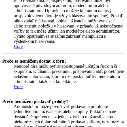
Je to rovnako ako s príspevkami, hlasovania môžu byť
upravované pôvodným autorom, moderátorom alebo
administrátorom. Upraviť ho môžete kliknutím na prvý
príspevok v téme (toto je vždy s hlasovaním spojené). Pokiaľ
nikto zatiaľ nehlasoval, pokiaľ užívatelia môžu vymazať
alebo zmeniť položku v hlasovaní, v prípade už uskutočnenej
voľby to tak môže učiniť len moderátor alebo administrátor.
Týmto opatrením sa snažíme zabrániť manipulácii s
výsledkami hlasovania.
Hore
Prečo sa nemôžem dostať k fóru?
Niektoré fóra môžu byť zneprístupnené určitým ľuďom či
skupinám. K čítaniu, prezeraniu, prispievaniu atď. potrebujete
zvláštnu autorizáciu, ktorú môže poskytnúť len moderátor a
administrátor, takže ich kontaktujte.
Hore
Prečo nemôžem pridávať prílohy?
Administrátor môže povoľovať pridávanie príloh pre
jednotlivé fóra, užívateľov, alebo skupiny. Pokiaľ nemáte
dostatočné oprávnenia z jednej z týchto možností, alebo
niektoré z nich úplne zabraňujú pridávať prílohy, nezobrazí sa
vám táto možnosť pri odosielaní príspevkov.