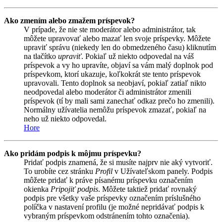
Ako zmením alebo zmažem príspevok?
V prípade, že nie ste moderátor alebo administrátor, tak
môžete upravovať alebo mazať len svoje príspevky. Môžete
upraviť správu (niekedy len do obmedzeného času) kliknutím
na tlačítko
upraviť
. Pokiaľ už niekto odpovedal na váš
príspevok a vy ho upravíte, objaví sa vám malý doplnok pod
príspevkom, ktorí ukazuje, koľkokrát ste tento príspevok
upravovali. Tento doplnok sa neobjaví, pokiaľ zatiaľ nikto
neodpovedal alebo moderátor či administrátor zmenili
príspevok (tí by mali sami zanechať odkaz prečo ho zmenili).
Normálny užívatelia nemôžu príspevok zmazať, pokiaľ na
neho už niekto odpovedal.
Hore
Ako pridám podpis k môjmu príspevku?
Pridať podpis znamená, že si musíte najprv nie aký vytvoriť.
To urobíte cez stránku
Profil
v Užívateľskom panely. Podpis
môžete pridať k práve písanému príspevku označením
okienka
Pripojiť podpis
. Môžete taktiež pridať rovnaký
podpis pre všetky vaše príspevky označením príslušného
políčka v nastavení profilu (je možné nepridávať podpis k
vybraným príspevkom odstránením tohto označenia).