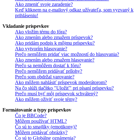
Ako zmeniť svoje zaradenie?
Keď kliknem na e-mailový odkaz užívateľa, som vyzvaný k
prihláseniu!
Vkladanie príspevkov
Ako vložím tému do fóra?
Ako zmením alebo zmažem príspevok?
Ako pridám podpis k môjmu príspevku?
Ako vytvorím hlasovanie?
Prečo nemôžem pridať viac možností do hlasovania?
Ako zmením alebo zmažem hlasovanie?
Prečo sa nemôžem dostať k fóru?
Prečo nemôžem pridávať prílohy?
Prečo som obdržal varovanie?
Ako môžem nahlásiť príspevok moderátorom?
Na čo slúži tlačítko "Uložiť" pri písaní príspevku?
Prečo musí byť môj príspevok schválený?
Ako môžem oživiť svoje témy?
Formátovanie a typy príspevkov
Čo je BBCode?
Môžem používať HTML?
Čo sú to smajlíky (emotikony)?
Môžem pridávať obrázky?
Čo sú to Globálne oznámenia?