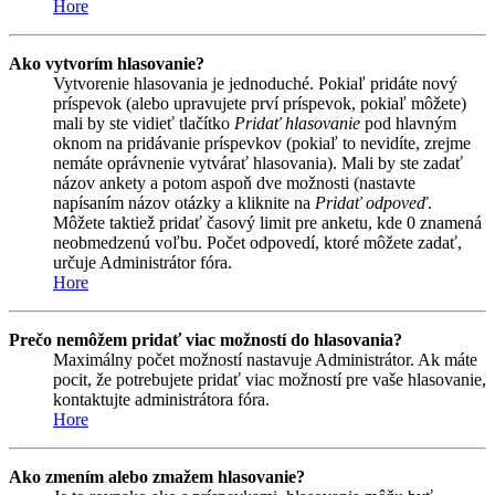
Hore
Ako vytvorím hlasovanie?
Vytvorenie hlasovania je jednoduché. Pokiaľ pridáte nový
príspevok (alebo upravujete prví príspevok, pokiaľ môžete)
mali by ste vidieť tlačítko
Pridať hlasovanie
pod hlavným
oknom na pridávanie príspevkov (pokiaľ to nevidíte, zrejme
nemáte oprávnenie vytvárať hlasovania). Mali by ste zadať
názov ankety a potom aspoň dve možnosti (nastavte
napísaním názov otázky a kliknite na
Pridať odpoveď
.
Môžete taktiež pridať časový limit pre anketu, kde 0 znamená
neobmedzenú voľbu. Počet odpovedí, ktoré môžete zadať,
určuje Administrátor fóra.
Hore
Prečo nemôžem pridať viac možností do hlasovania?
Maximálny počet možností nastavuje Administrátor. Ak máte
pocit, že potrebujete pridať viac možností pre vaše hlasovanie,
kontaktujte administrátora fóra.
Hore
Ako zmením alebo zmažem hlasovanie?