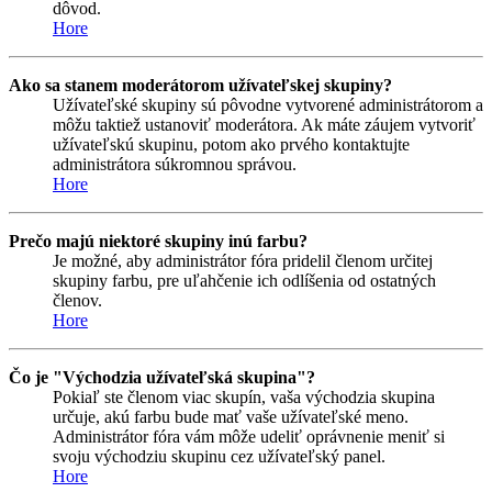
dôvod.
Hore
Ako sa stanem moderátorom užívateľskej skupiny?
Užívateľské skupiny sú pôvodne vytvorené administrátorom a
môžu taktiež ustanoviť moderátora. Ak máte záujem vytvoriť
užívateľskú skupinu, potom ako prvého kontaktujte
administrátora súkromnou správou.
Hore
Prečo majú niektoré skupiny inú farbu?
Je možné, aby administrátor fóra pridelil členom určitej
skupiny farbu, pre uľahčenie ich odlíšenia od ostatných
členov.
Hore
Čo je "Východzia užívateľská skupina"?
Pokiaľ ste členom viac skupín, vaša východzia skupina
určuje, akú farbu bude mať vaše užívateľské meno.
Administrátor fóra vám môže udeliť oprávnenie meniť si
svoju východziu skupinu cez užívateľský panel.
Hore