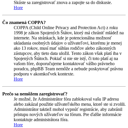
Skúste sa zaregistrovať znova a zapojte sa do diskusie.
Hore
Čo znamená COPPA?
COPPA (Child Online Privacy and Protection Act) z roku
1998 je zákon Spojených Štátov, ktorý má chrániť mládež na
internete. Na stránkach, kde je potencionálna možnosť
ukladania osobných údajov o užívateľovi, ktorému je menej
ako 13 rokov, musí mať súhlas rodičov alebo zákonných
zástupcov, aby tieto data uložil. Tento zákon však platí iba v
Spojených Štátoch. Pokiaľ si nie ste istý, či toto platí aj na
vašom fóre, doporučujeme kontaktovať vášho právneho
poradcu, phpBB Team nemôže a nebude poskytovať právnu
podporu v akomkoľvek kontexte.
Hore
Prečo sa nemôžem zaregistrovať?
Je možné, že Administrátor fóra zablokoval vašu IP adresu
alebo zakázal použitie užívateľského mena, ktoré ste si zvolili.
Administrátor taktiež mohol vypnúť registrácie, aby zabránil
prístupu nových užívateľov na fórum. Pre ďalšie informácie
kontaktuje administrátora fóra.
Hore