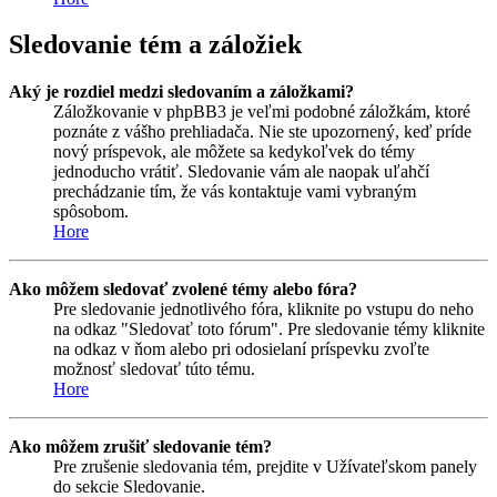
Sledovanie tém a záložiek
Aký je rozdiel medzi sledovaním a záložkami?
Záložkovanie v phpBB3 je veľmi podobné záložkám, ktoré
poznáte z vášho prehliadača. Nie ste upozornený, keď príde
nový príspevok, ale môžete sa kedykoľvek do témy
jednoducho vrátiť. Sledovanie vám ale naopak uľahčí
prechádzanie tím, že vás kontaktuje vami vybraným
spôsobom.
Hore
Ako môžem sledovať zvolené témy alebo fóra?
Pre sledovanie jednotlivého fóra, kliknite po vstupu do neho
na odkaz "Sledovať toto fórum". Pre sledovanie témy kliknite
na odkaz v ňom alebo pri odosielaní príspevku zvoľte
možnosť sledovať túto tému.
Hore
Ako môžem zrušiť sledovanie tém?
Pre zrušenie sledovania tém, prejdite v Užívateľskom panely
do sekcie Sledovanie.