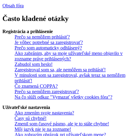
Obsah fóra
Často kladené otázky
Registrácia a prihlásenie
Prečo sa nemôžem prihlásiť?
Je vôbec potrebné sa zaregistrovať?
Prečo som automaticky odhlásený?
Ako zabránim, aby sa moje užívateľské meno objavilo v
zozname práve prihlásených?
Zabudol som heslo!
Zaregistroval som sa, ale nemôžem sa prihlásiť!
V minulosti som sa zaregistroval, avšak teraz sa nemôžem
prihlásiť!
Čo znamená COPPA?
Prečo sa nemôžem zaregistrovať?
Na čo slúži odkaz "Vymazať všetky cookies fóra"?
Užívateľské nastavenia
Ako zmením svoje nastavenia?
Časy sú chybné!
Zmenil som časové pásmo, ale je to stále chybne!
Môj jazyk nie je na zozname!
Ako zobrazím obrázok pri užívateľskom mene?