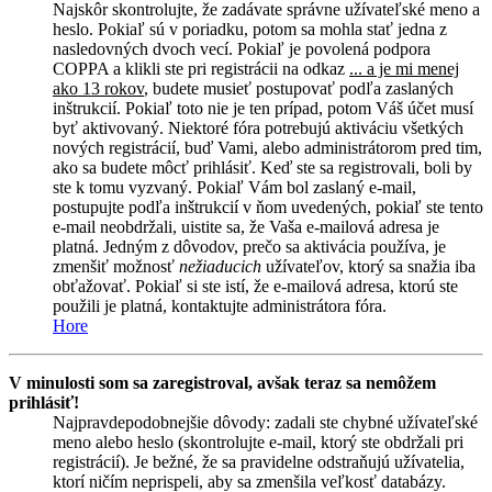
Najskôr skontrolujte, že zadávate správne užívateľské meno a
heslo. Pokiaľ sú v poriadku, potom sa mohla stať jedna z
nasledovných dvoch vecí. Pokiaľ je povolená podpora
COPPA a klikli ste pri registrácii na odkaz
... a je mi menej
ako 13 rokov
, budete musieť postupovať podľa zaslaných
inštrukcií. Pokiaľ toto nie je ten prípad, potom Váš účet musí
byť aktivovaný. Niektoré fóra potrebujú aktiváciu všetkých
nových registrácií, buď Vami, alebo administrátorom pred tim,
ako sa budete môcť prihlásiť. Keď ste sa registrovali, boli by
ste k tomu vyzvaný. Pokiaľ Vám bol zaslaný e-mail,
postupujte podľa inštrukcií v ňom uvedených, pokiaľ ste tento
e-mail neobdržali, uistite sa, že Vaša e-mailová adresa je
platná. Jedným z dôvodov, prečo sa aktivácia používa, je
zmenšiť možnosť
nežiaducich
užívateľov, ktorý sa snažia iba
obťažovať. Pokiaľ si ste istí, že e-mailová adresa, ktorú ste
použili je platná, kontaktujte administrátora fóra.
Hore
V minulosti som sa zaregistroval, avšak teraz sa nemôžem
prihlásiť!
Najpravdepodobnejšie dôvody: zadali ste chybné užívateľské
meno alebo heslo (skontrolujte e-mail, ktorý ste obdržali pri
registrácií). Je bežné, že sa pravidelne odstraňujú užívatelia,
ktorí ničím neprispeli, aby sa zmenšila veľkosť databázy.