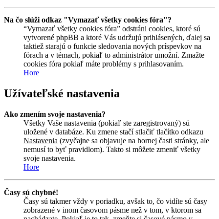
Na čo slúži odkaz "Vymazať všetky cookies fóra"?
“Vymazať všetky cookies fóra” odstráni cookies, ktoré sú
vytvorené phpBB a ktoré Vás udržujú prihlásených, ďalej sa
taktiež starajú o funkcie sledovania nových príspevkov na
fórach a v témach, pokiaľ to administrátor umožní. Zmažte
cookies fóra pokiaľ máte problémy s prihlasovaním.
Hore
Užívateľské nastavenia
Ako zmením svoje nastavenia?
Všetky Vaše nastavenia (pokiaľ ste zaregistrovaný) sú
uložené v databáze. Ku zmene stačí stlačiť tlačítko odkazu
Nastavenia
(zvyčajne sa objavuje na hornej časti stránky, ale
nemusí to byť pravidlom). Takto si môžete zmeniť všetky
svoje nastavenia.
Hore
Časy sú chybné!
Časy sú takmer vždy v poriadku, avšak to, čo vidíte sú časy
zobrazené v inom časovom pásme než v tom, v ktorom sa
nachádzate. Pokiaľ je to tak, zmeňte si časové pásmo v