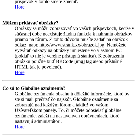
príspevok v tomto smere zmeniť.
Hore
Môžem pridávať obrázky?
Obrázky sa môžu zobrazovať vo vašich príspevkoch, keďže v
súčasnej dobe neexistuje žiadna funkcia k nahraniu obrázkov
priamo na fórum. Z tohto dôvodu musíte zadať na obrázok
odkaz, napr. http://www.stránk.xx/obrazok.jpg. Nemôžete
vytvárať odkazy na obrázky umiestené vo vlastnom PC
(pokiaľ to nie je verejne prístupná stanica). K zobrazeniu
obrázku použite buď BBCode [img] tag alebo príslušné
HTML (ak je povolené).
Hore
Čo sú to Globálne oznámenia?
Globálne oznámenia obsahujú dôležité informácie, ktoré by
ste si mali prečítať čo najskôr. Globálne oznámenie sa
zobrazujú nad každým fórom a taktiež vo vašom
Užívateľskom panely. To, či môžete odosielať globálne
oznámenie, záleží na nastavených oprávneniach, ktoré
nastavujú administrátori.
Hore