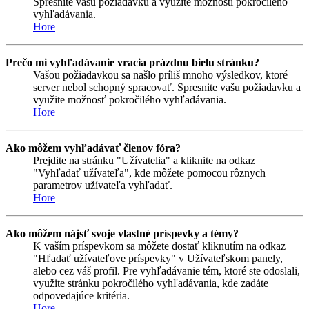
Spresnite vašu požiadavku a využite možnosti pokročilého
vyhľadávania.
Hore
Prečo mi vyhľadávanie vracia prázdnu bielu stránku?
Vašou požiadavkou sa našlo príliš mnoho výsledkov, ktoré
server nebol schopný spracovať. Spresnite vašu požiadavku a
využite možnosť pokročilého vyhľadávania.
Hore
Ako môžem vyhľadávať členov fóra?
Prejdite na stránku "Užívatelia" a kliknite na odkaz
"Vyhľadať užívateľa", kde môžete pomocou rôznych
parametrov užívateľa vyhľadať.
Hore
Ako môžem nájsť svoje vlastné príspevky a témy?
K vaším príspevkom sa môžete dostať kliknutím na odkaz
"Hľadať užívateľove príspevky" v Užívateľskom panely,
alebo cez váš profil. Pre vyhľadávanie tém, ktoré ste odoslali,
využite stránku pokročilého vyhľadávania, kde zadáte
odpovedajúce kritéria.
Hore