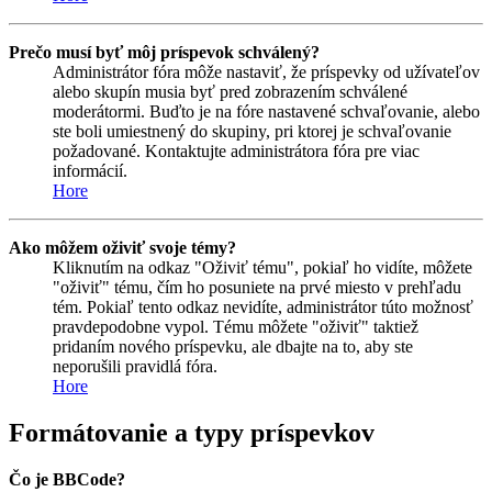
Prečo musí byť môj príspevok schválený?
Administrátor fóra môže nastaviť, že príspevky od užívateľov
alebo skupín musia byť pred zobrazením schválené
moderátormi. Buďto je na fóre nastavené schvaľovanie, alebo
ste boli umiestnený do skupiny, pri ktorej je schvaľovanie
požadované. Kontaktujte administrátora fóra pre viac
informácií.
Hore
Ako môžem oživiť svoje témy?
Kliknutím na odkaz "Oživiť tému", pokiaľ ho vidíte, môžete
"oživiť" tému, čím ho posuniete na prvé miesto v prehľadu
tém. Pokiaľ tento odkaz nevidíte, administrátor túto možnosť
pravdepodobne vypol. Tému môžete "oživiť" taktiež
pridaním nového príspevku, ale dbajte na to, aby ste
neporušili pravidlá fóra.
Hore
Formátovanie a typy príspevkov
Čo je BBCode?