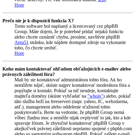
Hore
Prečo nie je k dispozícii funkcia X?
Tento software bol napísaný a licencovaný cez phpBB
Group. Máte dojem, že je potrebné pridať nejakú funkciu
alebo chcete oznámiť chybu, prosíme, navštívte phpBB
Area51
stránku, kde nájdete dostupné zdroje na vykonanie
toho, čo chcete urobiť.
Hore
Koho mám kontaktovať ohľadom obťažujúcich e-mailov alebo
právnych záležitostí fóra?
Mali by ste kontaktovať administrátora tohto fóra. Ak ho
nemôžete nájsť, skúste najprv kontaktovať moderátora fóra a
popýtajte si kontakt. Pokiaľ sa nič neudeje, kontaktujte
majiteľa domény (skúste vyhľadať na
"whois"
) alebo, pokiaľ
táto služba beží na freeserveri (napr. yahoo, IC, webzdarma,
atď.), management alebo oddelenie sťažností tohto
poskytovateľa. Berte na vedomie, že phpBB Group nemá
vôbec žiadnu moc a nemôže nijak ovplyvniť to jak, kto a kde
spravuje fórum. Je zbytočné kontaktovať phpBB Group v
akejkoľvek právnej záležitosti nepriamo spojené s phpbb.com
alebo so samotným softwarom phpBB. Pokiaľ zašlete e-mail