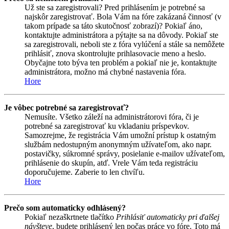
Už ste sa zaregistrovali? Pred prihlásením je potrebné sa
najskôr zaregistrovať. Bola Vám na fóre zakázaná činnosť (v
takom prípade sa táto skutočnosť zobrazí)? Pokiaľ áno,
kontaktujte administrátora a pýtajte sa na dôvody. Pokiaľ ste
sa zaregistrovali, neboli ste z fóra vylúčení a stále sa nemôžete
prihlásiť, znova skontrolujte prihlasovacie meno a heslo.
Obyčajne toto býva ten problém a pokiaľ nie je, kontaktujte
administrátora, možno má chybné nastavenia fóra.
Hore
Je vôbec potrebné sa zaregistrovať?
Nemusíte. Všetko záleží na administrátorovi fóra, či je
potrebné sa zaregistrovať ku vkladaniu príspevkov.
Samozrejme, že registrácia Vám umožní prístup k ostatným
službám nedostupným anonymným užívateľom, ako napr.
postavičky, súkromné správy, posielanie e-mailov užívateľom,
prihlásenie do skupín, atď. Vrele Vám teda registráciu
doporučujeme. Zaberie to len chvíľu.
Hore
Prečo som automaticky odhlásený?
Pokiaľ nezaškrtnete tlačítko
Prihlásiť automaticky pri ďalšej
návšteve
, budete prihlásený len počas práce vo fóre. Toto má