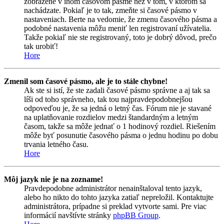
zobrazené v inom časovom pásme než v tom, v ktorom sa
nachádzate. Pokiaľ je to tak, zmeňte si časové pásmo v
nastaveniach. Berte na vedomie, že zmenu časového pásma a
podobné nastavenia môžu meniť len registrovaní užívatelia.
Takže pokiaľ nie ste registrovaný, toto je dobrý dôvod, prečo
tak urobiť!
Hore
Zmenil som časové pásmo, ale je to stále chybne!
Ak ste si istí, že ste zadali časové pásmo správne a aj tak sa
líši od toho správneho, tak tou najpravdepodobnejšou
odpoveďou je, že sa jedná o letný čas. Fórum nie je stavané
na uplatňovanie rozdielov medzi štandardným a letným
časom, takže sa môže jednať o 1 hodinový rozdiel. Riešením
môže byť posunutie časového pásma o jednu hodinu po dobu
trvania letného času.
Hore
Môj jazyk nie je na zozname!
Pravdepodobne administrátor nenainštaloval tento jazyk,
alebo ho nikto do tohto jazyka zatiaľ nepreložil. Kontaktujte
administrátora, prípadne si preklad vytvorte sami. Pre viac
informácií navštívte stránky
phpBB Group
.