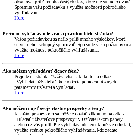
obsahoval príliš mnoho častých slov, ktoré nie sú indexované.
Spresnite vašu požiadavku a využite možnosti pokročilého
vyhľadávania.
Hore
Prečo mi vyhľadávanie vracia prázdnu bielu stránku?
Vašou požiadavkou sa našlo príliš mnoho výsledkov, ktoré
server nebol schopný spracovať. Spresnite vašu požiadavku a
využite možnosť pokročilého vyhľadávania.
Hore
Ako môžem vyhľadávať členov fóra?
Prejdite na stránku "Užívatelia" a kliknite na odkaz
"Vyhľadať užívateľa", kde môžete pomocou rôznych
parametrov užívateľa vyhľadať.
Hore
Ako môžem nájsť svoje vlastné príspevky a témy?
K vaším príspevkom sa môžete dostať kliknutím na odkaz
"Hľadať užívateľove príspevky" v Užívateľskom panely,
alebo cez váš profil. Pre vyhľadávanie tém, ktoré ste odoslali,
využite stránku pokročilého vyhľadávania, kde zadáte