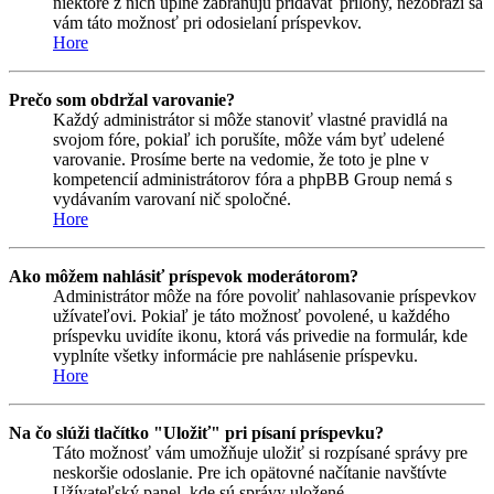
niektoré z nich úplne zabraňujú pridávať prílohy, nezobrazí sa
vám táto možnosť pri odosielaní príspevkov.
Hore
Prečo som obdržal varovanie?
Každý administrátor si môže stanoviť vlastné pravidlá na
svojom fóre, pokiaľ ich porušíte, môže vám byť udelené
varovanie. Prosíme berte na vedomie, že toto je plne v
kompetencií administrátorov fóra a phpBB Group nemá s
vydávaním varovaní nič spoločné.
Hore
Ako môžem nahlásiť príspevok moderátorom?
Administrátor môže na fóre povoliť nahlasovanie príspevkov
užívateľovi. Pokiaľ je táto možnosť povolené, u každého
príspevku uvidíte ikonu, ktorá vás privedie na formulár, kde
vyplníte všetky informácie pre nahlásenie príspevku.
Hore
Na čo slúži tlačítko "Uložiť" pri písaní príspevku?
Táto možnosť vám umožňuje uložiť si rozpísané správy pre
neskoršie odoslanie. Pre ich opätovné načítanie navštívte
Užívateľský panel, kde sú správy uložené.