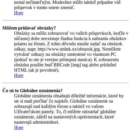
nestal nečitateľným. Moderátor môže taktiež prípadne váš
príspevok v tomto smere zmeniť.
Hore
Môžem pridávať obrázky?
Obrázky sa môžu zobrazovať vo vašich príspevkoch, keďže v
súčasnej dobe neexistuje žiadna funkcia k nahraniu obrázkov
priamo na fórum. Z tohto dôvodu musíte zadať na obrázok
odkaz, napr. http://www.stránk.xx/obrazok.jpg. Nemôžete
vytvárať odkazy na obrázky umiestené vo vlastnom PC
(pokiaľ to nie je verejne prístupná stanica). K zobrazeniu
obrázku použite buď BBCode [img] tag alebo príslušné
HTML (ak je povolené).
Hore
Čo sú to Globálne oznámenia?
Globálne oznámenia obsahujú dôležité informácie, ktoré by
ste si mali prečítať čo najskôr. Globálne oznámenie sa
zobrazujú nad každým fórom a taktiež vo vašom
Užívateľskom panely. To, či môžete odosielať globálne
oznámenie, záleží na nastavených oprávneniach, ktoré
nastavujú administrátori.
Hore