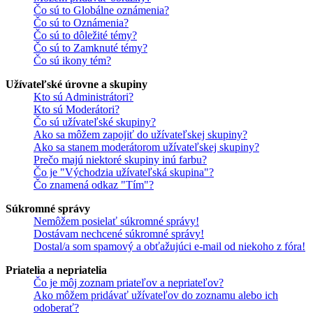
Čo sú to Globálne oznámenia?
Čo sú to Oznámenia?
Čo sú to dôležité témy?
Čo sú to Zamknuté témy?
Čo sú ikony tém?
Užívateľské úrovne a skupiny
Kto sú Administrátori?
Kto sú Moderátori?
Čo sú užívateľské skupiny?
Ako sa môžem zapojiť do užívateľskej skupiny?
Ako sa stanem moderátorom užívateľskej skupiny?
Prečo majú niektoré skupiny inú farbu?
Čo je "Východzia užívateľská skupina"?
Čo znamená odkaz "Tím"?
Súkromné správy
Nemôžem posielať súkromné správy!
Dostávam nechcené súkromné správy!
Dostal/a som spamový a obťažujúci e-mail od niekoho z fóra!
Priatelia a nepriatelia
Čo je môj zoznam priateľov a nepriateľov?
Ako môžem pridávať užívateľov do zoznamu alebo ich
odoberať?