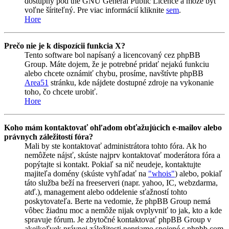
dostupný pod the GNU General Public Licence a môže byť
voľne šíriteľný. Pre viac informácií kliknite
sem
.
Hore
Prečo nie je k dispozícii funkcia X?
Tento software bol napísaný a licencovaný cez phpBB
Group. Máte dojem, že je potrebné pridať nejakú funkciu
alebo chcete oznámiť chybu, prosíme, navštívte phpBB
Area51
stránku, kde nájdete dostupné zdroje na vykonanie
toho, čo chcete urobiť.
Hore
Koho mám kontaktovať ohľadom obťažujúcich e-mailov alebo
právnych záležitostí fóra?
Mali by ste kontaktovať administrátora tohto fóra. Ak ho
nemôžete nájsť, skúste najprv kontaktovať moderátora fóra a
popýtajte si kontakt. Pokiaľ sa nič neudeje, kontaktujte
majiteľa domény (skúste vyhľadať na
"whois"
) alebo, pokiaľ
táto služba beží na freeserveri (napr. yahoo, IC, webzdarma,
atď.), management alebo oddelenie sťažností tohto
poskytovateľa. Berte na vedomie, že phpBB Group nemá
vôbec žiadnu moc a nemôže nijak ovplyvniť to jak, kto a kde
spravuje fórum. Je zbytočné kontaktovať phpBB Group v
akejkoľvek právnej záležitosti nepriamo spojené s phpbb.com