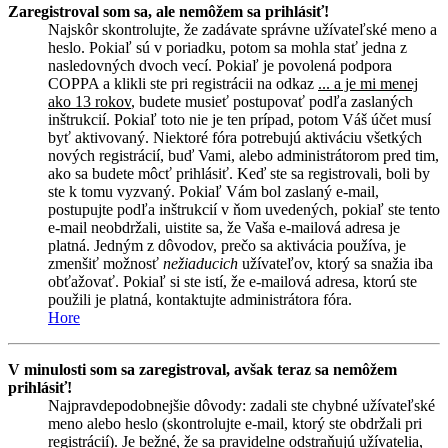
Zaregistroval som sa, ale nemôžem sa prihlásiť!
Najskôr skontrolujte, že zadávate správne užívateľské meno a
heslo. Pokiaľ sú v poriadku, potom sa mohla stať jedna z
nasledovných dvoch vecí. Pokiaľ je povolená podpora
COPPA a klikli ste pri registrácii na odkaz
... a je mi menej
ako 13 rokov
, budete musieť postupovať podľa zaslaných
inštrukcií. Pokiaľ toto nie je ten prípad, potom Váš účet musí
byť aktivovaný. Niektoré fóra potrebujú aktiváciu všetkých
nových registrácií, buď Vami, alebo administrátorom pred tim,
ako sa budete môcť prihlásiť. Keď ste sa registrovali, boli by
ste k tomu vyzvaný. Pokiaľ Vám bol zaslaný e-mail,
postupujte podľa inštrukcií v ňom uvedených, pokiaľ ste tento
e-mail neobdržali, uistite sa, že Vaša e-mailová adresa je
platná. Jedným z dôvodov, prečo sa aktivácia používa, je
zmenšiť možnosť
nežiaducich
užívateľov, ktorý sa snažia iba
obťažovať. Pokiaľ si ste istí, že e-mailová adresa, ktorú ste
použili je platná, kontaktujte administrátora fóra.
Hore
V minulosti som sa zaregistroval, avšak teraz sa nemôžem
prihlásiť!
Najpravdepodobnejšie dôvody: zadali ste chybné užívateľské
meno alebo heslo (skontrolujte e-mail, ktorý ste obdržali pri
registrácií). Je bežné, že sa pravidelne odstraňujú užívatelia,