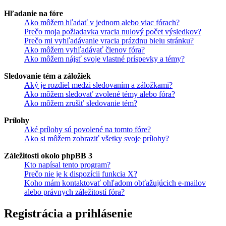
Hľadanie na fóre
Ako môžem hľadať v jednom alebo viac fórach?
Prečo moja požiadavka vracia nulový počet výsledkov?
Prečo mi vyhľadávanie vracia prázdnu bielu stránku?
Ako môžem vyhľadávať členov fóra?
Ako môžem nájsť svoje vlastné príspevky a témy?
Sledovanie tém a záložiek
Aký je rozdiel medzi sledovaním a záložkami?
Ako môžem sledovať zvolené témy alebo fóra?
Ako môžem zrušiť sledovanie tém?
Prílohy
Aké prílohy sú povolené na tomto fóre?
Ako si môžem zobraziť všetky svoje prílohy?
Záležitosti okolo phpBB 3
Kto napísal tento program?
Prečo nie je k dispozícii funkcia X?
Koho mám kontaktovať ohľadom obťažujúcich e-mailov
alebo právnych záležitostí fóra?
Registrácia a prihlásenie