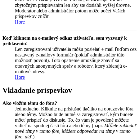
zbytočným prispievaním len aby ste dosiahli vyššej úrovne.
Moderátor alebo administrátor potom môže počet Vašich
príspevkov znížiť.
Hore
Keď kliknem na e-mailový odkaz užívateľa, som vyzvaný k
prihláseniu!
Len zaregistrovaní užívatelia môžu posielať e-mail ľuďom cez
nastavený e-mailový formulár (pokiaľ administrátor túto
možnosť povolil). Toto opatrenie umožňuje zbaviť sa
otravných anonymných správ a robotov, ktorý zbierajú e-
mailové adresy.
Hore
Vkladanie príspevkov
Ako vložím tému do fóra?
Jednoducho. Kliknite na príslušné tlačítko na obrazovke fóra
alebo témy. Možno bude nutné sa zaregistrovať, kým budete
môcť prispieť do diskusie. To, čo vám je povolené môžete
vidieť na spodnej časti fóra alebo témy (napr.
Môžete zakladať
nové témy v tomto fóre, Môžete odpovedať na témy v tomto
fóre, atď.
).