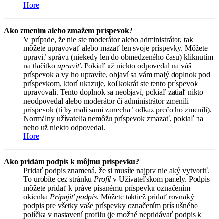
Hore
Ako zmením alebo zmažem príspevok?
V prípade, že nie ste moderátor alebo administrátor, tak
môžete upravovať alebo mazať len svoje príspevky. Môžete
upraviť správu (niekedy len do obmedzeného času) kliknutím
na tlačítko
upraviť
. Pokiaľ už niekto odpovedal na váš
príspevok a vy ho upravíte, objaví sa vám malý doplnok pod
príspevkom, ktorí ukazuje, koľkokrát ste tento príspevok
upravovali. Tento doplnok sa neobjaví, pokiaľ zatiaľ nikto
neodpovedal alebo moderátor či administrátor zmenili
príspevok (tí by mali sami zanechať odkaz prečo ho zmenili).
Normálny užívatelia nemôžu príspevok zmazať, pokiaľ na
neho už niekto odpovedal.
Hore
Ako pridám podpis k môjmu príspevku?
Pridať podpis znamená, že si musíte najprv nie aký vytvoriť.
To urobíte cez stránku
Profil
v Užívateľskom panely. Podpis
môžete pridať k práve písanému príspevku označením
okienka
Pripojiť podpis
. Môžete taktiež pridať rovnaký
podpis pre všetky vaše príspevky označením príslušného
políčka v nastavení profilu (je možné nepridávať podpis k