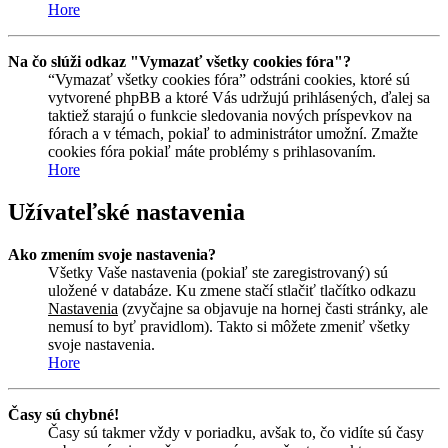
Hore
Na čo slúži odkaz "Vymazať všetky cookies fóra"?
“Vymazať všetky cookies fóra” odstráni cookies, ktoré sú
vytvorené phpBB a ktoré Vás udržujú prihlásených, ďalej sa
taktiež starajú o funkcie sledovania nových príspevkov na
fórach a v témach, pokiaľ to administrátor umožní. Zmažte
cookies fóra pokiaľ máte problémy s prihlasovaním.
Hore
Užívateľské nastavenia
Ako zmením svoje nastavenia?
Všetky Vaše nastavenia (pokiaľ ste zaregistrovaný) sú
uložené v databáze. Ku zmene stačí stlačiť tlačítko odkazu
Nastavenia
(zvyčajne sa objavuje na hornej časti stránky, ale
nemusí to byť pravidlom). Takto si môžete zmeniť všetky
svoje nastavenia.
Hore
Časy sú chybné!
Časy sú takmer vždy v poriadku, avšak to, čo vidíte sú časy