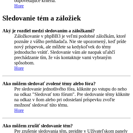
odpovedajúce kritéria.
Hore
Sledovanie tém a záložiek
Aký je rozdiel medzi sledovaním a záložkami?
Záložkovanie v phpBB3 je veľmi podobné záložkám, ktoré
poznáte z vášho prehliadača. Nie ste upozornený, keď príde
nový príspevok, ale môžete sa kedykoľvek do témy
jednoducho vrátiť. Sledovanie vám ale naopak uľahčí
prechádzanie tím, že vás kontaktuje vami vybraným
spôsobom.
Hore
Ako môžem sledovať zvolené témy alebo fóra?
Pre sledovanie jednotlivého fóra, kliknite po vstupu do neho
na odkaz "Sledovať toto fórum". Pre sledovanie témy kliknite
na odkaz v ňom alebo pri odosielaní príspevku zvoľte
možnosť sledovať túto tému.
Hore
Ako môžem zrušiť sledovanie tém?
Pre zrušenie sledovania tém, prejdite v Užívateľskom panely