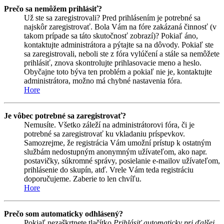
Prečo sa nemôžem prihlásiť?
Už ste sa zaregistrovali? Pred prihlásením je potrebné sa
najskôr zaregistrovať. Bola Vám na fóre zakázaná činnosť (v
takom prípade sa táto skutočnosť zobrazí)? Pokiaľ áno,
kontaktujte administrátora a pýtajte sa na dôvody. Pokiaľ ste
sa zaregistrovali, neboli ste z fóra vylúčení a stále sa nemôžete
prihlásiť, znova skontrolujte prihlasovacie meno a heslo.
Obyčajne toto býva ten problém a pokiaľ nie je, kontaktujte
administrátora, možno má chybné nastavenia fóra.
Hore
Je vôbec potrebné sa zaregistrovať?
Nemusíte. Všetko záleží na administrátorovi fóra, či je
potrebné sa zaregistrovať ku vkladaniu príspevkov.
Samozrejme, že registrácia Vám umožní prístup k ostatným
službám nedostupným anonymným užívateľom, ako napr.
postavičky, súkromné správy, posielanie e-mailov užívateľom,
prihlásenie do skupín, atď. Vrele Vám teda registráciu
doporučujeme. Zaberie to len chvíľu.
Hore
Prečo som automaticky odhlásený?
Pokiaľ nezaškrtnete tlačítko
Prihlásiť automaticky pri ďalšej