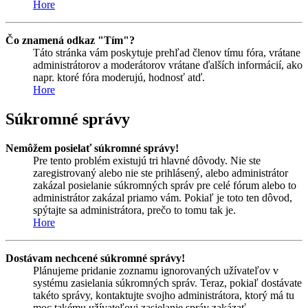
Hore
Čo znamená odkaz "Tím"?
Táto stránka vám poskytuje prehľad členov tímu fóra, vrátane
administrátorov a moderátorov vrátane ďalších informácií, ako
napr. ktoré fóra moderujú, hodnosť atď.
Hore
Súkromné správy
Nemôžem posielať súkromné správy!
Pre tento problém existujú tri hlavné dôvody. Nie ste
zaregistrovaný alebo nie ste prihlásený, alebo administrátor
zakázal posielanie súkromných správ pre celé fórum alebo to
administrátor zakázal priamo vám. Pokiaľ je toto ten dôvod,
spýtajte sa administrátora, prečo to tomu tak je.
Hore
Dostávam nechcené súkromné správy!
Plánujeme pridanie zoznamu ignorovaných užívateľov v
systému zasielania súkromných správ. Teraz, pokiaľ dostávate
takéto správy, kontaktujte svojho administrátora, ktorý má tu
moc takému užívateľovi zasielanie správ zakázať.