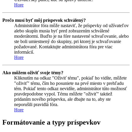
Hore
Prečo musí byť môj príspevok schválený?
Administrátor fóra môže nastaviť, že príspevky od užívateľov
alebo skupín musia byť pred zobrazením schválené
moderátormi. Buďto je na fóre nastavené schvaľovanie, alebo
ste boli umiestnený do skupiny, pri ktorej je schvaľovanie
požadované. Kontaktujte administrátora fóra pre viac
informácií.
Hore
Ako môžem oživiť svoje témy?
Kliknutím na odkaz "Oživiť tému", pokiaľ ho vidíte, môžete
"oživiť" tému, čím ho posuniete na prvé miesto v prehľadu
tém. Pokiaľ tento odkaz nevidíte, administrátor túto možnosť
pravdepodobne vypol. Tému môžete "oživiť" taktiež
pridaním nového príspevku, ale dbajte na to, aby ste
neporušili pravidlá fóra.
Hore
Formátovanie a typy príspevkov