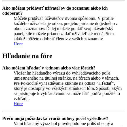
Ako môžem pridávať užívateľov do zoznamu alebo ich
odoberať?
Môžete pridávať užívateľov dvoma spôsobmi. V profile
každého užívateľa je odkaz pre jeho pridanie do jedného z
oboch zoznamov. Ďalej môžete použiť svoj užívateľský
panel, kde môžete priamo zadať užívateľské mená. Sem
taktiež môžete odobrať členov z vašich zoznamov.
Hore
Hľadanie na fóre
Ako môžem hľadať v jednom alebo viac fórach?
Vložením hľadaného výrazu do vyhľadávacieho poľa
umiestneného na titulnej stránke, na fórach alebo v témach.
Pre Pokročilé vyhľadávanie kliknite na odkaz "Hľadať",
ktorý je dostupný vo všetkých stránkach fóra. Spôsob, akým
sa pristupuje k vyhľadávaniu sa môže líšiť podľa použitého
vzhľadu.
Hore
Prečo moja požiadavka vracia nulový počet výsledkov?
Vami hľadaný výraz bol pravdepodobne príliš obecný a