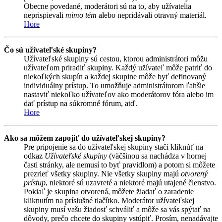
Obecne povedané, moderátori sú na to, aby užívatelia
neprispievali
mimo tém
alebo nepridávali otravný materiál.
Hore
Čo sú užívateľské skupiny?
Užívateľské skupiny sú cestou, ktorou administrátori môžu
užívateľom priradiť skupiny. Každý užívateľ môže patriť do
niekoľkých skupín a každej skupine môže byť definovaný
individuálny prístup. To umožňuje administrátorom ľahšie
nastaviť niekoľko užívateľov ako moderátorov fóra alebo im
dať prístup na súkromné fórum, atď.
Hore
Ako sa môžem zapojiť do užívateľskej skupiny?
Pre pripojenie sa do užívateľskej skupiny stačí kliknúť na
odkaz
Užívateľské skupiny
(väčšinou sa nachádza v hornej
časti stránky, ale nemusí to byť pravidlom) a potom si môžete
prezrieť všetky skupiny. Nie všetky skupiny majú
otvorený
prístup
, niektoré sú uzavreté a niektoré majú utajené členstvo.
Pokiaľ je skupina otvorená, môžete žiadať o zaradenie
kliknutím na príslušné tlačítko. Moderátor užívateľskej
skupiny musí vašu žiadosť schváliť a môže sa vás spýtať na
dôvody, prečo chcete do skupiny vstúpiť. Prosím, nenadávajte