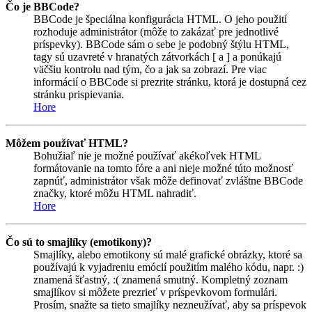
Čo je BBCode?
BBCode je špeciálna konfigurácia HTML. O jeho použití
rozhoduje administrátor (môže to zakázať pre jednotlivé
príspevky). BBCode sám o sebe je podobný štýlu HTML,
tagy sú uzavreté v hranatých zátvorkách [ a ] a ponúkajú
väčšiu kontrolu nad tým, čo a jak sa zobrazí. Pre viac
informácií o BBCode si prezrite stránku, ktorá je dostupná cez
stránku prispievania.
Hore
Môžem používať HTML?
Bohužiaľ nie je možné používať akékoľvek HTML
formátovanie na tomto fóre a ani nieje možné túto možnosť
zapnúť, administrátor však môže definovať zvláštne BBCode
značky, ktoré môžu HTML nahradiť.
Hore
Čo sú to smajlíky (emotikony)?
Smajlíky, alebo emotikony sú malé grafické obrázky, ktoré sa
používajú k vyjadreniu emócií použitím malého kódu, napr. :)
znamená šťastný, :( znamená smutný. Kompletný zoznam
smajlíkov si môžete prezrieť v príspevkovom formulári.
Prosím, snažte sa tieto smajlíky nezneužívať, aby sa príspevok