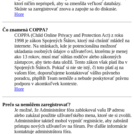
ktorí ničím neprispeli, aby sa zmenšila veľkosť databázy.
Skúste sa zaregistrovať znova a zapojte sa do diskusie.
Hore
Čo znamená COPPA?
COPPA (Child Online Privacy and Protection Act) z roku
1998 je zákon Spojených Štátov, ktorý má chrániť mládež na
internete. Na stránkach, kde je potencionálna možnosť
ukladania osobných údajov o užívateľovi, ktorému je menej
ako 13 rokov, musí mať súhlas rodičov alebo zákonných
zástupcov, aby tieto data uložil. Tento zákon však platí iba v
Spojených Štátoch. Pokiaľ si nie ste istý, či toto platí aj na
vašom fóre, doporučujeme kontaktovať vášho právneho
poradcu, phpBB Team nemôže a nebude poskytovať právnu
podporu v akomkoľvek kontexte.
Hore
Prečo sa nemôžem zaregistrovať?
Je možné, že Administrátor fóra zablokoval vašu IP adresu
alebo zakázal použitie užívateľského mena, ktoré ste si zvolili.
Administrátor taktiež mohol vypnúť registrácie, aby zabránil
prístupu nových užívateľov na fórum. Pre ďalšie informácie
kontaktuje administrátora fóra.