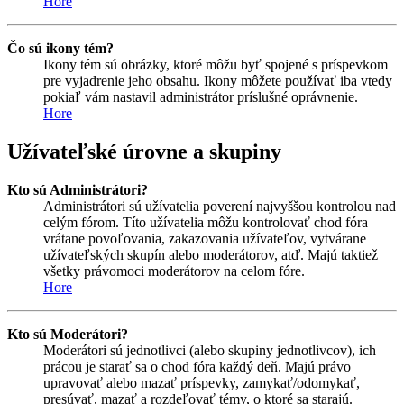
Hore
Čo sú ikony tém?
Ikony tém sú obrázky, ktoré môžu byť spojené s príspevkom
pre vyjadrenie jeho obsahu. Ikony môžete používať iba vtedy
pokiaľ vám nastavil administrátor príslušné oprávnenie.
Hore
Užívateľské úrovne a skupiny
Kto sú Administrátori?
Administrátori sú užívatelia poverení najvyššou kontrolou nad
celým fórom. Títo užívatelia môžu kontrolovať chod fóra
vrátane povoľovania, zakazovania užívateľov, vytvárane
užívateľských skupín alebo moderátorov, atď. Majú taktiež
všetky právomoci moderátorov na celom fóre.
Hore
Kto sú Moderátori?
Moderátori sú jednotlivci (alebo skupiny jednotlivcov), ich
prácou je starať sa o chod fóra každý deň. Majú právo
upravovať alebo mazať príspevky, zamykať/odomykať,
presúvať, mazať a rozdeľovať témy, o ktoré sa starajú.