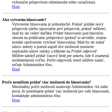
vybraným príspevkom odstránením tohto označenia).
Hore
Ako vytvorím hlasovanie?
Vytvorenie hlasovania je jednoduché. Pokiaľ pridáte nový
príspevok (alebo upravujete prví príspevok, pokiaľ môžete)
mali by ste vidieť tlačítko
Pridať hlasovanie
pod hlavným
oknom na pridávanie príspevkov (pokiaľ to nevidíte, zrejme
nemáte oprávnenie vytvárať hlasovania). Mali by ste zadať
názov ankety a potom aspoň dve možnosti (nastavte
napísaním názov otázky a kliknite na
Pridať odpoveď
.
Môžete taktiež pridať časový limit pre anketu, kde 0 znamená
neobmedzenú voľbu. Počet odpovedí, ktoré môžete zadať,
určuje Administrátor fóra.
Hore
Prečo nemôžem pridať viac možností do hlasovania?
Maximálny počet možností nastavuje Administrátor. Ak máte
pocit, že potrebujete pridať viac možností pre vaše hlasovanie,
kontaktujte administrátora fóra.
Hore