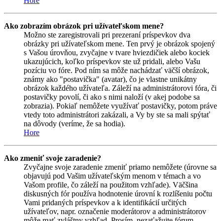
Hore
Ako zobrazím obrázok pri užívateľskom mene?
Možno ste zaregistrovali pri prezeraní príspevkov dva
obrázky pri užívateľskom mene. Ten prvý je obrázok spojený
s Vašou úrovňou, zvyčajne v tvare hviezdičiek alebo kociek
ukazujúcich, koľko príspevkov ste už pridali, alebo Vašu
pozíciu vo fóre. Pod ním sa môže nachádzať väčší obrázok,
známy ako "postavička" (avatar), čo je vlastne unikátny
obrázok každého užívateľa. Záleží na administrátorovi fóra, či
postavičky povolí, či ako s nimi naloží (v akej podobe sa
zobrazia). Pokiaľ nemôžete využívať postavičky, potom práve
vtedy toto administrátori zakázali, a Vy by ste sa mali spýtať
na dôvody (veríme, že sa hodia).
Hore
Ako zmeniť svoje zaradenie?
Zvyčajne svoje zaradenie zmeniť priamo nemôžete (úrovne sa
objavujú pod Vašim užívateľským menom v témach a vo
Vašom profile, čo záleží na použitom vzhľade). Väčšina
diskusných fór používa hodnotenie úrovní k rozlíšeniu počtu
Vami pridaných príspevkov a k identifikácií určitých
užívateľov, napr. označenie moderátorov a administrátorov
môže mať zvláštny vzhľad. Prosím, nezaťažujte fórum