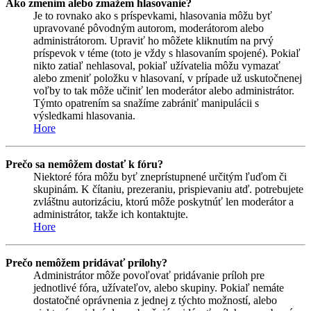
Ako zmením alebo zmažem hlasovanie?
Je to rovnako ako s príspevkami, hlasovania môžu byť
upravované pôvodným autorom, moderátorom alebo
administrátorom. Upraviť ho môžete kliknutím na prvý
príspevok v téme (toto je vždy s hlasovaním spojené). Pokiaľ
nikto zatiaľ nehlasoval, pokiaľ užívatelia môžu vymazať
alebo zmeniť položku v hlasovaní, v prípade už uskutočnenej
voľby to tak môže učiniť len moderátor alebo administrátor.
Týmto opatrením sa snažíme zabrániť manipulácii s
výsledkami hlasovania.
Hore
Prečo sa nemôžem dostať k fóru?
Niektoré fóra môžu byť zneprístupnené určitým ľuďom či
skupinám. K čítaniu, prezeraniu, prispievaniu atď. potrebujete
zvláštnu autorizáciu, ktorú môže poskytnúť len moderátor a
administrátor, takže ich kontaktujte.
Hore
Prečo nemôžem pridávať prílohy?
Administrátor môže povoľovať pridávanie príloh pre
jednotlivé fóra, užívateľov, alebo skupiny. Pokiaľ nemáte
dostatočné oprávnenia z jednej z týchto možností, alebo