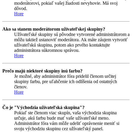
moderátorovi, pokiaľ vašej žiadosti nevyhovie. Má svoj
dôvod.
Hore
Ako sa stanem moderátorom užívateľskej skupiny?
Užívateľské skupiny sú pôvodne vytvorené administrátorom a
môžu taktiež ustanoviť moderátora. Ak máte záujem vytvoriť
užívateľskú skupinu, potom ako prvého kontaktujte
administrátora súkromnou správou.
Hore
Prečo majú niektoré skupiny inú farbu?
Je možné, aby administrátor fóra pridelil členom určitej
skupiny farbu, pre uľahčenie ich odlíšenia od ostatných
členov.
Hore
Čo je "Východzia užívateľská skupina"?
Pokiaľ ste členom viac skupín, vaša východzia skupina
určuje, akú farbu bude mať vaše užívateľské meno.
Administrátor fóra vám môže udeliť oprávnenie meniť si
svoju východziu skupinu cez užívateľský panel.