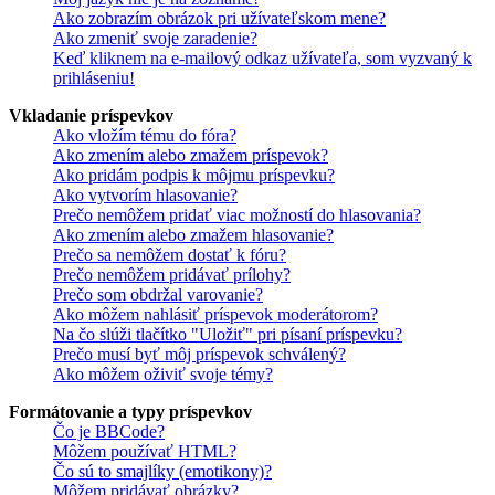
Ako zobrazím obrázok pri užívateľskom mene?
Ako zmeniť svoje zaradenie?
Keď kliknem na e-mailový odkaz užívateľa, som vyzvaný k
prihláseniu!
Vkladanie príspevkov
Ako vložím tému do fóra?
Ako zmením alebo zmažem príspevok?
Ako pridám podpis k môjmu príspevku?
Ako vytvorím hlasovanie?
Prečo nemôžem pridať viac možností do hlasovania?
Ako zmením alebo zmažem hlasovanie?
Prečo sa nemôžem dostať k fóru?
Prečo nemôžem pridávať prílohy?
Prečo som obdržal varovanie?
Ako môžem nahlásiť príspevok moderátorom?
Na čo slúži tlačítko "Uložiť" pri písaní príspevku?
Prečo musí byť môj príspevok schválený?
Ako môžem oživiť svoje témy?
Formátovanie a typy príspevkov
Čo je BBCode?
Môžem používať HTML?
Čo sú to smajlíky (emotikony)?
Môžem pridávať obrázky?