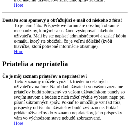
Hore
Dostal/a som spamový a obťažujúci e-mail od niekoho z fóra!
To je nám ľúto. Príspevkové formuláre obsahujú obranné
mechanizmy, ktorými sa snažíme vystopovať takéhoto
užívateľa. Mali by ste napísať administrátorovi a zaslať kópiu
e-mailu, ktorý ste obdržali, čo je veľmi dôležité (kvôli
hlavičke, ktorá potrebné informácie obsahuje).
Hore
Priatelia a nepriatelia
Čo je môj zoznam priateľov a nepriateľov?
Tieto zoznamy môžete využiť k triedeniu ostatných
užívateľov na fóre. Napríklad užívatelia vo vašom zozname
priateľov budú zobrazený vo vašom užívateľskom panely so
svojím stavom a budete z nich môcť rýchle vyberať napr. pri
písaní súkromných správ. Pokiaľ to umožňuje vzhľad fóra,
príspevky od týchto užívateľov budú zvýraznene. Pokiaľ
pridáte užívateľov do zoznamu nepriateľov, jeho príspevky
vám vo východzom stave nebudú zobrazované.
Hore