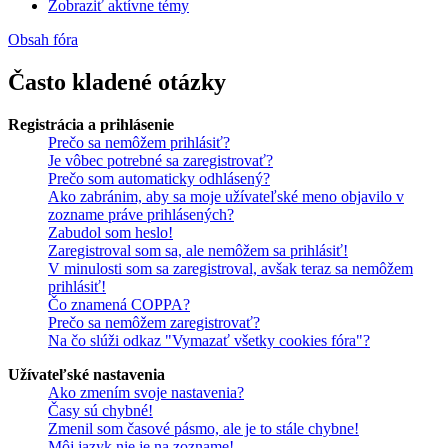
Zobraziť aktívne témy
Obsah fóra
Často kladené otázky
Registrácia a prihlásenie
Prečo sa nemôžem prihlásiť?
Je vôbec potrebné sa zaregistrovať?
Prečo som automaticky odhlásený?
Ako zabránim, aby sa moje užívateľské meno objavilo v
zozname práve prihlásených?
Zabudol som heslo!
Zaregistroval som sa, ale nemôžem sa prihlásiť!
V minulosti som sa zaregistroval, avšak teraz sa nemôžem
prihlásiť!
Čo znamená COPPA?
Prečo sa nemôžem zaregistrovať?
Na čo slúži odkaz "Vymazať všetky cookies fóra"?
Užívateľské nastavenia
Ako zmením svoje nastavenia?
Časy sú chybné!
Zmenil som časové pásmo, ale je to stále chybne!
Môj jazyk nie je na zozname!