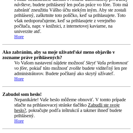
návšteve
, budete prihlásený len počas práce vo fóre. Toto má
zabrániť zneužitiu Vášho účtu niekým iným. Aby ste zostali
prihlásený, zaškrtnite toto políčko, keď sa prihlasujete. Toto
však nedoporučujeme, keď sa prihlasujete z verejného
počítača, napr. v knižnici, z internetovej kaviarne, na
univerzite atď.
Hore
Ako zabránim, aby sa moje užívateľské meno objavilo v
zozname práve prihlásených?
Vo Vašom nastavení nájdete možnosť
Skryť Vašu prítomnosť
vo fóre
, pokiaľ túto možnosť
zvolíte
budete viditeľný len pre
administrátorov. Budete počítaný ako skrytý užívateľ.
Hore
Zabudol som heslo!
Nepanikárte! Vaše heslo môžeme obnoviť. V tomto prípade
stlačte na prihlasovacej stránke tlačítko
Zabudli ste svoje
heslo?
, pokračujte podľa inštrukcií a takmer ihneď budete
prihlásený.
Hore