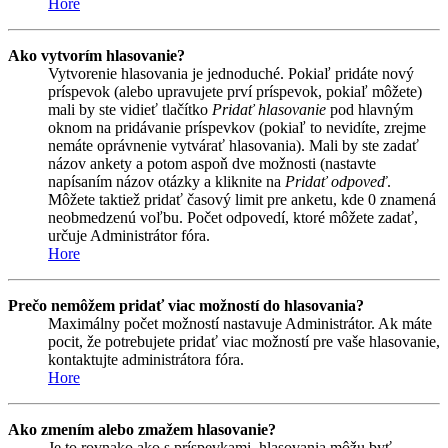
Hore
Ako vytvorím hlasovanie?
Vytvorenie hlasovania je jednoduché. Pokiaľ pridáte nový
príspevok (alebo upravujete prví príspevok, pokiaľ môžete)
mali by ste vidieť tlačítko
Pridať hlasovanie
pod hlavným
oknom na pridávanie príspevkov (pokiaľ to nevidíte, zrejme
nemáte oprávnenie vytvárať hlasovania). Mali by ste zadať
názov ankety a potom aspoň dve možnosti (nastavte
napísaním názov otázky a kliknite na
Pridať odpoveď
.
Môžete taktiež pridať časový limit pre anketu, kde 0 znamená
neobmedzenú voľbu. Počet odpovedí, ktoré môžete zadať,
určuje Administrátor fóra.
Hore
Prečo nemôžem pridať viac možností do hlasovania?
Maximálny počet možností nastavuje Administrátor. Ak máte
pocit, že potrebujete pridať viac možností pre vaše hlasovanie,
kontaktujte administrátora fóra.
Hore
Ako zmením alebo zmažem hlasovanie?
Je to rovnako ako s príspevkami, hlasovania môžu byť