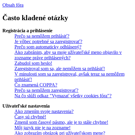
Obsah fóra
Často kladené otázky
Registrácia a prihlásenie
Prečo sa nemôžem prihlásiť?
Je vôbec potrebné sa zaregistrovať?
Prečo som automaticky odhlásený?
Ako zabránim, aby sa moje užívateľské meno objavilo v
zozname práve prihlásených?
Zabudol som heslo!
Zaregistroval som sa, ale nemôžem sa prihlásiť!
V minulosti som sa zaregistroval, avšak teraz sa nemôžem
prihlásiť!
Čo znamená COPPA?
Prečo sa nemôžem zaregistrovať?
Na čo slúži odkaz "Vymazať všetky cookies fóra"?
Užívateľské nastavenia
Ako zmením svoje nastavenia?
Časy sú chybné!
Zmenil som časové pásmo, ale je to stále chybne!
Môj jazyk nie je na zozname!
Ako zobrazím obrázok pri užívateľskom mene?