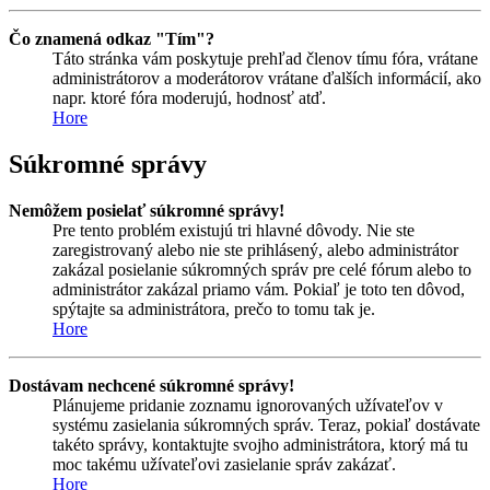
Čo znamená odkaz "Tím"?
Táto stránka vám poskytuje prehľad členov tímu fóra, vrátane
administrátorov a moderátorov vrátane ďalších informácií, ako
napr. ktoré fóra moderujú, hodnosť atď.
Hore
Súkromné správy
Nemôžem posielať súkromné správy!
Pre tento problém existujú tri hlavné dôvody. Nie ste
zaregistrovaný alebo nie ste prihlásený, alebo administrátor
zakázal posielanie súkromných správ pre celé fórum alebo to
administrátor zakázal priamo vám. Pokiaľ je toto ten dôvod,
spýtajte sa administrátora, prečo to tomu tak je.
Hore
Dostávam nechcené súkromné správy!
Plánujeme pridanie zoznamu ignorovaných užívateľov v
systému zasielania súkromných správ. Teraz, pokiaľ dostávate
takéto správy, kontaktujte svojho administrátora, ktorý má tu
moc takému užívateľovi zasielanie správ zakázať.
Hore