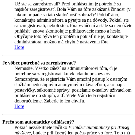
Už ste sa zaregistrovali? Pred prihlásením je potrebné sa
najskôr zaregistrovať. Bola Vám na fóre zakázaná činnosť (v
takom prípade sa táto skutočnosť zobrazí)? Pokiaľ áno,
kontaktujte administrátora a pýtajte sa na dôvody. Pokiaľ ste
sa zaregistrovali, neboli ste z fóra vylúčení a stále sa nemôžete
prihlásiť, znova skontrolujte prihlasovacie meno a heslo.
Obyčajne toto býva ten problém a pokiaľ nie je, kontaktujte
administrátora, možno má chybné nastavenia fóra.
Hore
Je vôbec potrebné sa zaregistrovať?
Nemusíte. Všetko záleží na administrátorovi fóra, či je
potrebné sa zaregistrovať ku vkladaniu príspevkov.
Samozrejme, že registrácia Vám umožní prístup k ostatným
službám nedostupným anonymným užívateľom, ako napr.
postavičky, súkromné správy, posielanie e-mailov užívateľom,
prihlásenie do skupín, atď. Vrele Vám teda registráciu
doporučujeme. Zaberie to len chvíľu.
Hore
Prečo som automaticky odhlásený?
Pokiaľ nezaškrtnete tlačítko
Prihlásiť automaticky pri ďalšej
návšteve
, budete prihlásený len počas práce vo fóre. Toto má