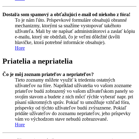
Dostal/a som spamový a obťažujúci e-mail od niekoho z fóra!
To je nám ľúto. Príspevkové formuláre obsahujú obranné
mechanizmy, ktorými sa snažíme vystopovať takéhoto
užívateľa. Mali by ste napísať administrátorovi a zaslať kópiu
e-mailu, ktorý ste obdržali, čo je veľmi dôležité (kvôli
hlavičke, ktorá potrebné informácie obsahuje).
Hore
Priatelia a nepriatelia
Čo je môj zoznam priateľov a nepriateľov?
Tieto zoznamy môžete využiť k triedeniu ostatných
užívateľov na fóre. Napríklad užívatelia vo vašom zozname
priateľov budú zobrazený vo vašom užívateľskom panely so
svojím stavom a budete z nich môcť rýchle vyberať napr. pri
písaní súkromných správ. Pokiaľ to umožňuje vzhľad fóra,
príspevky od týchto užívateľov budú zvýraznene. Pokiaľ
pridáte užívateľov do zoznamu nepriateľov, jeho príspevky
vám vo východzom stave nebudú zobrazované.
Hore