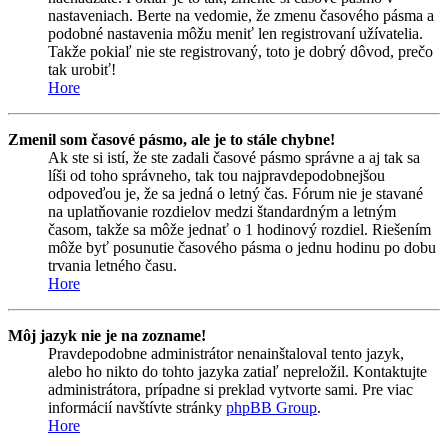
nastaveniach. Berte na vedomie, že zmenu časového pásma a
podobné nastavenia môžu meniť len registrovaní užívatelia.
Takže pokiaľ nie ste registrovaný, toto je dobrý dôvod, prečo
tak urobiť!
Hore
Zmenil som časové pásmo, ale je to stále chybne!
Ak ste si istí, že ste zadali časové pásmo správne a aj tak sa
líši od toho správneho, tak tou najpravdepodobnejšou
odpoveďou je, že sa jedná o letný čas. Fórum nie je stavané
na uplatňovanie rozdielov medzi štandardným a letným
časom, takže sa môže jednať o 1 hodinový rozdiel. Riešením
môže byť posunutie časového pásma o jednu hodinu po dobu
trvania letného času.
Hore
Môj jazyk nie je na zozname!
Pravdepodobne administrátor nenainštaloval tento jazyk,
alebo ho nikto do tohto jazyka zatiaľ nepreložil. Kontaktujte
administrátora, prípadne si preklad vytvorte sami. Pre viac
informácií navštívte stránky
phpBB Group
.
Hore