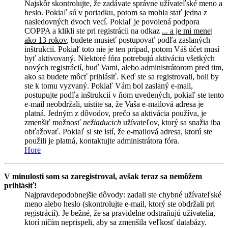
Najskôr skontrolujte, že zadávate správne užívateľské meno a
heslo. Pokiaľ sú v poriadku, potom sa mohla stať jedna z
nasledovných dvoch vecí. Pokiaľ je povolená podpora
COPPA a klikli ste pri registrácii na odkaz
... a je mi menej
ako 13 rokov
, budete musieť postupovať podľa zaslaných
inštrukcií. Pokiaľ toto nie je ten prípad, potom Váš účet musí
byť aktivovaný. Niektoré fóra potrebujú aktiváciu všetkých
nových registrácií, buď Vami, alebo administrátorom pred tim,
ako sa budete môcť prihlásiť. Keď ste sa registrovali, boli by
ste k tomu vyzvaný. Pokiaľ Vám bol zaslaný e-mail,
postupujte podľa inštrukcií v ňom uvedených, pokiaľ ste tento
e-mail neobdržali, uistite sa, že Vaša e-mailová adresa je
platná. Jedným z dôvodov, prečo sa aktivácia používa, je
zmenšiť možnosť
nežiaducich
užívateľov, ktorý sa snažia iba
obťažovať. Pokiaľ si ste istí, že e-mailová adresa, ktorú ste
použili je platná, kontaktujte administrátora fóra.
Hore
V minulosti som sa zaregistroval, avšak teraz sa nemôžem
prihlásiť!
Najpravdepodobnejšie dôvody: zadali ste chybné užívateľské
meno alebo heslo (skontrolujte e-mail, ktorý ste obdržali pri
registrácií). Je bežné, že sa pravidelne odstraňujú užívatelia,
ktorí ničím neprispeli, aby sa zmenšila veľkosť databázy.