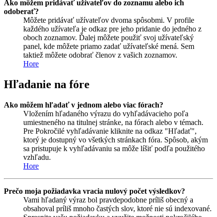
Ako môžem pridávať užívateľov do zoznamu alebo ich
odoberať?
Môžete pridávať užívateľov dvoma spôsobmi. V profile
každého užívateľa je odkaz pre jeho pridanie do jedného z
oboch zoznamov. Ďalej môžete použiť svoj užívateľský
panel, kde môžete priamo zadať užívateľské mená. Sem
taktiež môžete odobrať členov z vašich zoznamov.
Hore
Hľadanie na fóre
Ako môžem hľadať v jednom alebo viac fórach?
Vložením hľadaného výrazu do vyhľadávacieho poľa
umiestneného na titulnej stránke, na fórach alebo v témach.
Pre Pokročilé vyhľadávanie kliknite na odkaz "Hľadať",
ktorý je dostupný vo všetkých stránkach fóra. Spôsob, akým
sa pristupuje k vyhľadávaniu sa môže líšiť podľa použitého
vzhľadu.
Hore
Prečo moja požiadavka vracia nulový počet výsledkov?
Vami hľadaný výraz bol pravdepodobne príliš obecný a
obsahoval príliš mnoho častých slov, ktoré nie sú indexované.