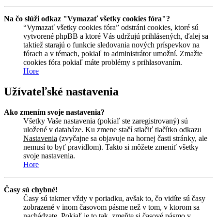
Na čo slúži odkaz "Vymazať všetky cookies fóra"?
“Vymazať všetky cookies fóra” odstráni cookies, ktoré sú
vytvorené phpBB a ktoré Vás udržujú prihlásených, ďalej sa
taktiež starajú o funkcie sledovania nových príspevkov na
fórach a v témach, pokiaľ to administrátor umožní. Zmažte
cookies fóra pokiaľ máte problémy s prihlasovaním.
Hore
Užívateľské nastavenia
Ako zmením svoje nastavenia?
Všetky Vaše nastavenia (pokiaľ ste zaregistrovaný) sú
uložené v databáze. Ku zmene stačí stlačiť tlačítko odkazu
Nastavenia
(zvyčajne sa objavuje na hornej časti stránky, ale
nemusí to byť pravidlom). Takto si môžete zmeniť všetky
svoje nastavenia.
Hore
Časy sú chybné!
Časy sú takmer vždy v poriadku, avšak to, čo vidíte sú časy
zobrazené v inom časovom pásme než v tom, v ktorom sa
nachádzate. Pokiaľ je to tak, zmeňte si časové pásmo v