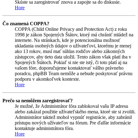
Skúste sa zaregistrovať znova a zapojte sa do diskusie.
Hore
Čo znamená COPPA?
COPPA (Child Online Privacy and Protection Act) z roku
1998 je zákon Spojených Štátov, ktorý má chrániť mládež na
internete. Na stránkach, kde je potencionálna možnosť
ukladania osobných údajov o užívateľovi, ktorému je menej
ako 13 rokov, musí mať súhlas rodičov alebo zákonných
zástupcov, aby tieto data uložil. Tento zákon však platí iba v
Spojených Štátoch. Pokiaľ si nie ste istý, či toto platí aj na
vašom fóre, doporučujeme kontaktovať vášho právneho
poradcu, phpBB Team nemôže a nebude poskytovať právnu
podporu v akomkoľvek kontexte.
Hore
Prečo sa nemôžem zaregistrovať?
Je možné, že Administrátor fóra zablokoval vašu IP adresu
alebo zakázal použitie užívateľského mena, ktoré ste si zvolili.
Administrátor taktiež mohol vypnúť registrácie, aby zabránil
prístupu nových užívateľov na fórum. Pre ďalšie informácie
kontaktuje administrátora fóra.
Hore