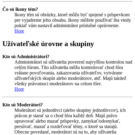
Čo sú ikony tém?
Ikony tém sú obrázky, ktoré môžu byť spojené s príspevkom
pre vyjadrenie jeho obsahu. Ikony môžete používať iba vtedy
pokiaľ vám nastavil administrátor príslušné oprávnenie.
Hore
Užívateľské úrovne a skupiny
Kto sú Administrátori?
Administrátori sú užívatelia poverení najvyššou kontrolou nad
celým fórom. Títo užívatelia môžu kontrolovať chod fóra
vrátane povoľovania, zakazovania užívateľov, vytvárane
užívateľských skupín alebo moderátorov, atď. Majú taktiež
všetky právomoci moderátorov na celom fóre.
Hore
Kto sú Moderátori?
Moderátori sú jednotlivci (alebo skupiny jednotlivcov), ich
prácou je starať sa o chod fóra každý deň. Majú právo
upravovať alebo mazať príspevky, zamykať/odomykať,
presúvať, mazať a rozdeľovať témy, o ktoré sa starajú.
Obecne povedané, moderátori sú na to, aby užívatelia