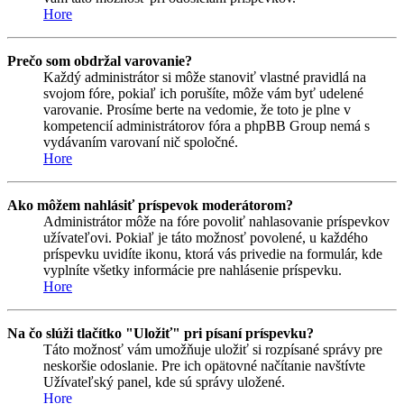
Hore
Prečo som obdržal varovanie?
Každý administrátor si môže stanoviť vlastné pravidlá na
svojom fóre, pokiaľ ich porušíte, môže vám byť udelené
varovanie. Prosíme berte na vedomie, že toto je plne v
kompetencií administrátorov fóra a phpBB Group nemá s
vydávaním varovaní nič spoločné.
Hore
Ako môžem nahlásiť príspevok moderátorom?
Administrátor môže na fóre povoliť nahlasovanie príspevkov
užívateľovi. Pokiaľ je táto možnosť povolené, u každého
príspevku uvidíte ikonu, ktorá vás privedie na formulár, kde
vyplníte všetky informácie pre nahlásenie príspevku.
Hore
Na čo slúži tlačítko "Uložiť" pri písaní príspevku?
Táto možnosť vám umožňuje uložiť si rozpísané správy pre
neskoršie odoslanie. Pre ich opätovné načítanie navštívte
Užívateľský panel, kde sú správy uložené.
Hore