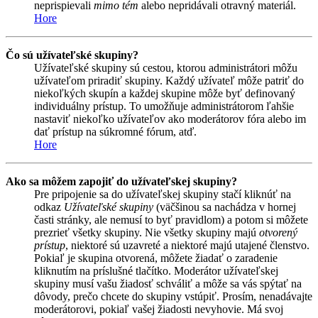
neprispievali
mimo tém
alebo nepridávali otravný materiál.
Hore
Čo sú užívateľské skupiny?
Užívateľské skupiny sú cestou, ktorou administrátori môžu
užívateľom priradiť skupiny. Každý užívateľ môže patriť do
niekoľkých skupín a každej skupine môže byť definovaný
individuálny prístup. To umožňuje administrátorom ľahšie
nastaviť niekoľko užívateľov ako moderátorov fóra alebo im
dať prístup na súkromné fórum, atď.
Hore
Ako sa môžem zapojiť do užívateľskej skupiny?
Pre pripojenie sa do užívateľskej skupiny stačí kliknúť na
odkaz
Užívateľské skupiny
(väčšinou sa nachádza v hornej
časti stránky, ale nemusí to byť pravidlom) a potom si môžete
prezrieť všetky skupiny. Nie všetky skupiny majú
otvorený
prístup
, niektoré sú uzavreté a niektoré majú utajené členstvo.
Pokiaľ je skupina otvorená, môžete žiadať o zaradenie
kliknutím na príslušné tlačítko. Moderátor užívateľskej
skupiny musí vašu žiadosť schváliť a môže sa vás spýtať na
dôvody, prečo chcete do skupiny vstúpiť. Prosím, nenadávajte
moderátorovi, pokiaľ vašej žiadosti nevyhovie. Má svoj