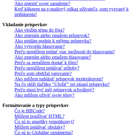
Ako zmeniť svoje zaradenie?
Keď kliknem na e-mailový odkaz užívateľa, som vyzvaný k
prihláseniu!
Vkladanie príspevkov
Ako vložím tému do fóra?
Ako zmením alebo zmažem príspevok?
Ako pridám podpis k môjmu príspevku?
Ako vytvorím hlasovanie?
Prečo nemôžem pridať viac možností do hlasovania?
Ako zmením alebo zmažem hlasovanie?
Prečo sa nemôžem dostať k fóru?
Prečo nemôžem pridávať prílohy?
Prečo som obdržal varovanie?
Ako môžem nahlásiť príspevok moderátorom?
Na čo slúži tlačítko "Uložiť" pri písaní príspevku?
Prečo musí byť môj príspevok schválený?
Ako môžem oživiť svoje témy?
Formátovanie a typy príspevkov
Čo je BBCode?
Môžem používať HTML?
Čo sú to smajlíky (emotikony)?
Môžem pridávať obrázky?
Čo sú to Globálne oznámenia?