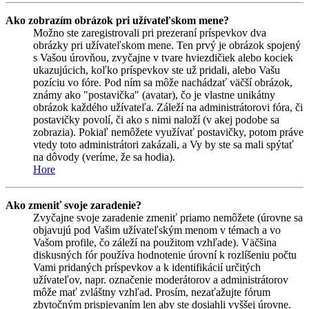
Ako zobrazím obrázok pri užívateľskom mene?
Možno ste zaregistrovali pri prezeraní príspevkov dva
obrázky pri užívateľskom mene. Ten prvý je obrázok spojený
s Vašou úrovňou, zvyčajne v tvare hviezdičiek alebo kociek
ukazujúcich, koľko príspevkov ste už pridali, alebo Vašu
pozíciu vo fóre. Pod ním sa môže nachádzať väčší obrázok,
známy ako "postavička" (avatar), čo je vlastne unikátny
obrázok každého užívateľa. Záleží na administrátorovi fóra, či
postavičky povolí, či ako s nimi naloží (v akej podobe sa
zobrazia). Pokiaľ nemôžete využívať postavičky, potom práve
vtedy toto administrátori zakázali, a Vy by ste sa mali spýtať
na dôvody (veríme, že sa hodia).
Hore
Ako zmeniť svoje zaradenie?
Zvyčajne svoje zaradenie zmeniť priamo nemôžete (úrovne sa
objavujú pod Vašim užívateľským menom v témach a vo
Vašom profile, čo záleží na použitom vzhľade). Väčšina
diskusných fór používa hodnotenie úrovní k rozlíšeniu počtu
Vami pridaných príspevkov a k identifikácií určitých
užívateľov, napr. označenie moderátorov a administrátorov
môže mať zvláštny vzhľad. Prosím, nezaťažujte fórum
zbytočným prispievaním len aby ste dosiahli vyššej úrovne.