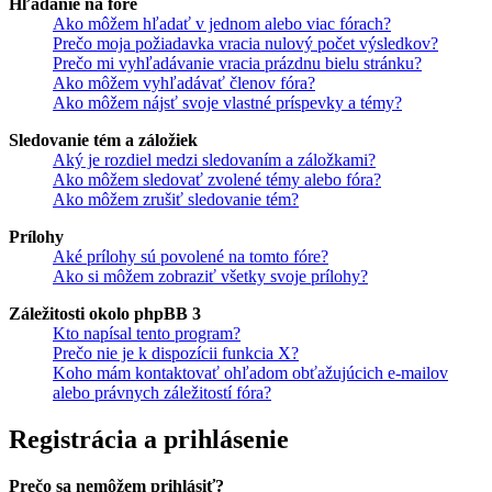
Hľadanie na fóre
Ako môžem hľadať v jednom alebo viac fórach?
Prečo moja požiadavka vracia nulový počet výsledkov?
Prečo mi vyhľadávanie vracia prázdnu bielu stránku?
Ako môžem vyhľadávať členov fóra?
Ako môžem nájsť svoje vlastné príspevky a témy?
Sledovanie tém a záložiek
Aký je rozdiel medzi sledovaním a záložkami?
Ako môžem sledovať zvolené témy alebo fóra?
Ako môžem zrušiť sledovanie tém?
Prílohy
Aké prílohy sú povolené na tomto fóre?
Ako si môžem zobraziť všetky svoje prílohy?
Záležitosti okolo phpBB 3
Kto napísal tento program?
Prečo nie je k dispozícii funkcia X?
Koho mám kontaktovať ohľadom obťažujúcich e-mailov
alebo právnych záležitostí fóra?
Registrácia a prihlásenie
Prečo sa nemôžem prihlásiť?