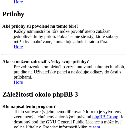
Hore
Prílohy
Aké prílohy sú povolené na tomto fóre?
Každý administrátor fóra môže povoliť alebo zakázať
jednotlivé druhy príloh. Pokiaľ si nie ste istý, ktoré súbory
môžu byť nahrávané, kontaktuje administrátora fóra.
Hore
Ako si môžem zobraziť všetky svoje prílohy?
Pre zobrazenie kompletného zoznamu vami nahraných príloh,
prejdite na Užívateľský panel a nasledujte odkazy do časti s
prílohami.
Hore
Záležitosti okolo phpBB 3
Kto napísal tento program?
Tento software (v jeho nemodifikované forme) je vytvorený,
zverejnený a chránený autorskými právami
phpBB Group
. Je
dostupný pod the GNU General Public Licence a môže byť
voľne šíriteľný. Pre viac informácií kliknite
sem
.