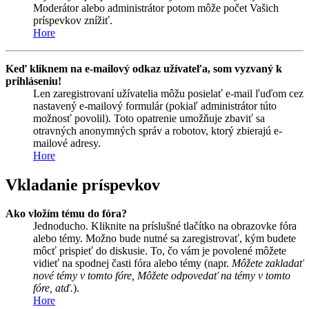
Moderátor alebo administrátor potom môže počet Vašich
príspevkov znížiť.
Hore
Keď kliknem na e-mailový odkaz užívateľa, som vyzvaný k
prihláseniu!
Len zaregistrovaní užívatelia môžu posielať e-mail ľuďom cez
nastavený e-mailový formulár (pokiaľ administrátor túto
možnosť povolil). Toto opatrenie umožňuje zbaviť sa
otravných anonymných správ a robotov, ktorý zbierajú e-
mailové adresy.
Hore
Vkladanie príspevkov
Ako vložím tému do fóra?
Jednoducho. Kliknite na príslušné tlačítko na obrazovke fóra
alebo témy. Možno bude nutné sa zaregistrovať, kým budete
môcť prispieť do diskusie. To, čo vám je povolené môžete
vidieť na spodnej časti fóra alebo témy (napr.
Môžete zakladať
nové témy v tomto fóre, Môžete odpovedať na témy v tomto
fóre, atď.
).
Hore