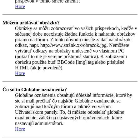
príspevok v tomto smere zmeniť.
Hore
Môžem pridávať obrázky?
Obrázky sa môžu zobrazovať vo vašich príspevkoch, keďže v
súčasnej dobe neexistuje žiadna funkcia k nahraniu obrázkov
priamo na fórum. Z tohto dôvodu musíte zadať na obrázok
odkaz, napr. http://www.stránk.xx/obrazok.jpg. Nemôžete
vytvárať odkazy na obrázky umiestené vo vlastnom PC
(pokiaľ to nie je verejne prístupná stanica). K zobrazeniu
obrázku použite buď BBCode [img] tag alebo príslušné
HTML (ak je povolené).
Hore
Čo sú to Globálne oznámenia?
Globálne oznámenia obsahujú dôležité informácie, ktoré by
ste si mali prečítať čo najskôr. Globálne oznámenie sa
zobrazujú nad každým fórom a taktiež vo vašom
Užívateľskom panely. To, či môžete odosielať globálne
oznámenie, záleží na nastavených oprávneniach, ktoré
nastavujú administrátori.
Hore