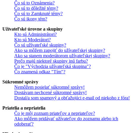
Čo sú to Oznámenia?
Čo sú to dôležité témy?
Čo sú to Zamknuté témy?
Čo sú ikony tém?
Užívateľské úrovne a skupiny
Kto sú Administrátori?
Kto sú Moderátori?
Čo sú užívateľské skupiny?
Ako sa môžem zapojiť do užívateľskej skupiny?
Ako sa stanem moderátorom užívateľskej skupiny?
Prečo majú niektoré skupiny inú farbu?
Čo je "Východzia užívateľská skupina"?
Čo znamená odkaz "Tím"?
Súkromné správy
Nemôžem posielať súkromné správy!
Dostávam nechcené súkromné správy!
Dostal/a som spamový a obťažujúci e-mail od niekoho z fóra!
Priatelia a nepriatelia
Čo je môj zoznam priateľov a nepriateľov?
Ako môžem pridávať užívateľov do zoznamu alebo ich
odoberať?