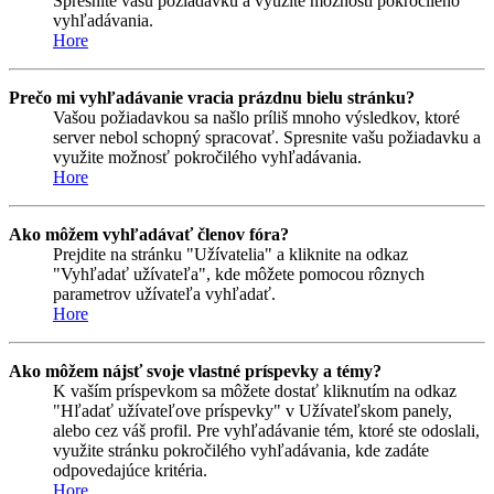
Spresnite vašu požiadavku a využite možnosti pokročilého
vyhľadávania.
Hore
Prečo mi vyhľadávanie vracia prázdnu bielu stránku?
Vašou požiadavkou sa našlo príliš mnoho výsledkov, ktoré
server nebol schopný spracovať. Spresnite vašu požiadavku a
využite možnosť pokročilého vyhľadávania.
Hore
Ako môžem vyhľadávať členov fóra?
Prejdite na stránku "Užívatelia" a kliknite na odkaz
"Vyhľadať užívateľa", kde môžete pomocou rôznych
parametrov užívateľa vyhľadať.
Hore
Ako môžem nájsť svoje vlastné príspevky a témy?
K vaším príspevkom sa môžete dostať kliknutím na odkaz
"Hľadať užívateľove príspevky" v Užívateľskom panely,
alebo cez váš profil. Pre vyhľadávanie tém, ktoré ste odoslali,
využite stránku pokročilého vyhľadávania, kde zadáte
odpovedajúce kritéria.
Hore