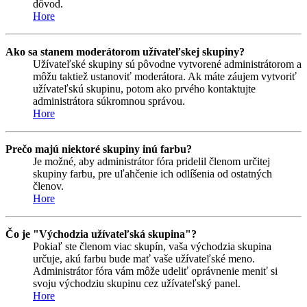
dôvod.
Hore
Ako sa stanem moderátorom užívateľskej skupiny?
Užívateľské skupiny sú pôvodne vytvorené administrátorom a
môžu taktiež ustanoviť moderátora. Ak máte záujem vytvoriť
užívateľskú skupinu, potom ako prvého kontaktujte
administrátora súkromnou správou.
Hore
Prečo majú niektoré skupiny inú farbu?
Je možné, aby administrátor fóra pridelil členom určitej
skupiny farbu, pre uľahčenie ich odlíšenia od ostatných
členov.
Hore
Čo je "Východzia užívateľská skupina"?
Pokiaľ ste členom viac skupín, vaša východzia skupina
určuje, akú farbu bude mať vaše užívateľské meno.
Administrátor fóra vám môže udeliť oprávnenie meniť si
svoju východziu skupinu cez užívateľský panel.
Hore