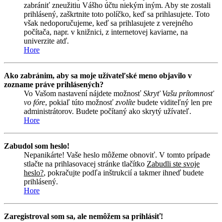
zabrániť zneužitiu Vášho účtu niekým iným. Aby ste zostali
prihlásený, zaškrtnite toto políčko, keď sa prihlasujete. Toto
však nedoporučujeme, keď sa prihlasujete z verejného
počítača, napr. v knižnici, z internetovej kaviarne, na
univerzite atď.
Hore
Ako zabránim, aby sa moje užívateľské meno objavilo v
zozname práve prihlásených?
Vo Vašom nastavení nájdete možnosť
Skryť Vašu prítomnosť
vo fóre
, pokiaľ túto možnosť
zvolíte
budete viditeľný len pre
administrátorov. Budete počítaný ako skrytý užívateľ.
Hore
Zabudol som heslo!
Nepanikárte! Vaše heslo môžeme obnoviť. V tomto prípade
stlačte na prihlasovacej stránke tlačítko
Zabudli ste svoje
heslo?
, pokračujte podľa inštrukcií a takmer ihneď budete
prihlásený.
Hore
Zaregistroval som sa, ale nemôžem sa prihlásiť!