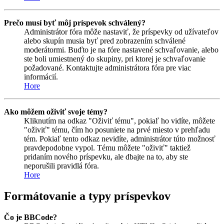
Prečo musí byť môj príspevok schválený?
Administrátor fóra môže nastaviť, že príspevky od užívateľov
alebo skupín musia byť pred zobrazením schválené
moderátormi. Buďto je na fóre nastavené schvaľovanie, alebo
ste boli umiestnený do skupiny, pri ktorej je schvaľovanie
požadované. Kontaktujte administrátora fóra pre viac
informácií.
Hore
Ako môžem oživiť svoje témy?
Kliknutím na odkaz "Oživiť tému", pokiaľ ho vidíte, môžete
"oživiť" tému, čím ho posuniete na prvé miesto v prehľadu
tém. Pokiaľ tento odkaz nevidíte, administrátor túto možnosť
pravdepodobne vypol. Tému môžete "oživiť" taktiež
pridaním nového príspevku, ale dbajte na to, aby ste
neporušili pravidlá fóra.
Hore
Formátovanie a typy príspevkov
Čo je BBCode?