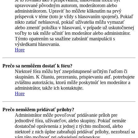
upravované pôvodným autorom, moderátorom alebo
administrátorom. Upraviť ho môžete kliknutím na prvý
príspevok v téme (toto je vždy s hlasovaním spojené). Pokiaľ
nikto zatiaľ nehlasoval, pokiaľ užívatelia môžu vymazať
alebo zmeniť položku v hlasovaní, v prípade už uskutočnenej
voľby to tak môže učiniť len moderátor alebo administrátor.
Týmto opatrením sa snažíme zabrániť manipulácii s
výsledkami hlasovania.
Hore
Prečo sa nemôžem dostať k fóru?
Niektoré fóra môžu byť zneprístupnené určitým ľuďom či
skupinám. K čítaniu, prezeraniu, prispievaniu atď. potrebujete
zvláštnu autorizáciu, ktorú môže poskytnúť len moderátor a
administrátor, takže ich kontaktujte.
Hore
Prečo nemôžem pridávať prílohy?
Administrátor môže povoľovať pridávanie príloh pre
jednotlivé fóra, užívateľov, alebo skupiny. Pokiaľ nemáte
dostatočné oprávnenia z jednej z týchto možností, alebo
niektoré z nich úplne zabraňujú pridávať prílohy, nezobrazí sa
vám táto možnosť pri odosielaní príspevkov.