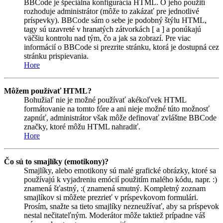
BBCode je špeciálna konfigurácia HTML. O jeho použití
rozhoduje administrátor (môže to zakázať pre jednotlivé
príspevky). BBCode sám o sebe je podobný štýlu HTML,
tagy sú uzavreté v hranatých zátvorkách [ a ] a ponúkajú
väčšiu kontrolu nad tým, čo a jak sa zobrazí. Pre viac
informácií o BBCode si prezrite stránku, ktorá je dostupná cez
stránku prispievania.
Hore
Môžem používať HTML?
Bohužiaľ nie je možné používať akékoľvek HTML
formátovanie na tomto fóre a ani nieje možné túto možnosť
zapnúť, administrátor však môže definovať zvláštne BBCode
značky, ktoré môžu HTML nahradiť.
Hore
Čo sú to smajlíky (emotikony)?
Smajlíky, alebo emotikony sú malé grafické obrázky, ktoré sa
používajú k vyjadreniu emócií použitím malého kódu, napr. :)
znamená šťastný, :( znamená smutný. Kompletný zoznam
smajlíkov si môžete prezrieť v príspevkovom formulári.
Prosím, snažte sa tieto smajlíky nezneužívať, aby sa príspevok
nestal nečitateľným. Moderátor môže taktiež prípadne váš