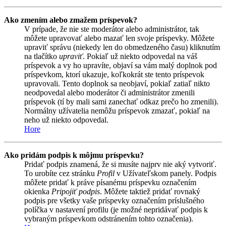
Ako zmením alebo zmažem príspevok?
V prípade, že nie ste moderátor alebo administrátor, tak
môžete upravovať alebo mazať len svoje príspevky. Môžete
upraviť správu (niekedy len do obmedzeného času) kliknutím
na tlačítko
upraviť
. Pokiaľ už niekto odpovedal na váš
príspevok a vy ho upravíte, objaví sa vám malý doplnok pod
príspevkom, ktorí ukazuje, koľkokrát ste tento príspevok
upravovali. Tento doplnok sa neobjaví, pokiaľ zatiaľ nikto
neodpovedal alebo moderátor či administrátor zmenili
príspevok (tí by mali sami zanechať odkaz prečo ho zmenili).
Normálny užívatelia nemôžu príspevok zmazať, pokiaľ na
neho už niekto odpovedal.
Hore
Ako pridám podpis k môjmu príspevku?
Pridať podpis znamená, že si musíte najprv nie aký vytvoriť.
To urobíte cez stránku
Profil
v Užívateľskom panely. Podpis
môžete pridať k práve písanému príspevku označením
okienka
Pripojiť podpis
. Môžete taktiež pridať rovnaký
podpis pre všetky vaše príspevky označením príslušného
políčka v nastavení profilu (je možné nepridávať podpis k
vybraným príspevkom odstránením tohto označenia).