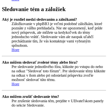
Sledovanie tém a záložiek
Aký je rozdiel medzi sledovaním a záložkami?
Záložkovanie v phpBB3 je veľmi podobné záložkám, ktoré
poznáte z vášho prehliadača. Nie ste upozornený, keď príde
nový príspevok, ale môžete sa kedykoľvek do témy
jednoducho vrátiť. Sledovanie vám ale naopak uľahčí
prechádzanie tím, že vás kontaktuje vami vybraným
spôsobom.
Hore
Ako môžem sledovať zvolené témy alebo fóra?
Pre sledovanie jednotlivého fóra, kliknite po vstupu do neho
na odkaz "Sledovať toto fórum". Pre sledovanie témy kliknite
na odkaz v ňom alebo pri odosielaní príspevku zvoľte
možnosť sledovať túto tému.
Hore
Ako môžem zrušiť sledovanie tém?
Pre zrušenie sledovania tém, prejdite v Užívateľskom panely
do sekcie Sledovanie.