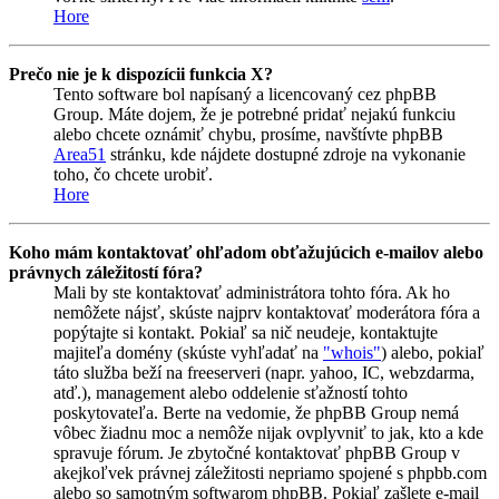
Hore
Prečo nie je k dispozícii funkcia X?
Tento software bol napísaný a licencovaný cez phpBB
Group. Máte dojem, že je potrebné pridať nejakú funkciu
alebo chcete oznámiť chybu, prosíme, navštívte phpBB
Area51
stránku, kde nájdete dostupné zdroje na vykonanie
toho, čo chcete urobiť.
Hore
Koho mám kontaktovať ohľadom obťažujúcich e-mailov alebo
právnych záležitostí fóra?
Mali by ste kontaktovať administrátora tohto fóra. Ak ho
nemôžete nájsť, skúste najprv kontaktovať moderátora fóra a
popýtajte si kontakt. Pokiaľ sa nič neudeje, kontaktujte
majiteľa domény (skúste vyhľadať na
"whois"
) alebo, pokiaľ
táto služba beží na freeserveri (napr. yahoo, IC, webzdarma,
atď.), management alebo oddelenie sťažností tohto
poskytovateľa. Berte na vedomie, že phpBB Group nemá
vôbec žiadnu moc a nemôže nijak ovplyvniť to jak, kto a kde
spravuje fórum. Je zbytočné kontaktovať phpBB Group v
akejkoľvek právnej záležitosti nepriamo spojené s phpbb.com
alebo so samotným softwarom phpBB. Pokiaľ zašlete e-mail