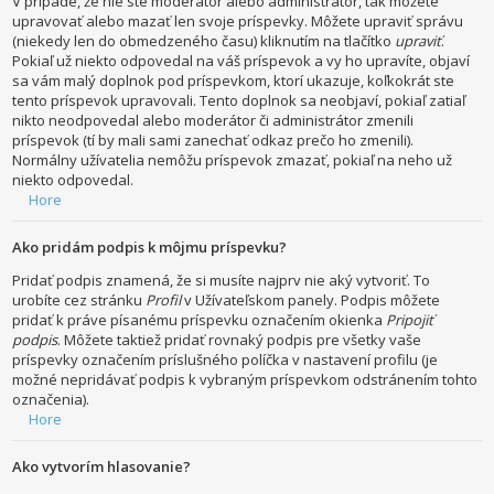
V prípade, že nie ste moderátor alebo administrátor, tak môžete
upravovať alebo mazať len svoje príspevky. Môžete upraviť správu
(niekedy len do obmedzeného času) kliknutím na tlačítko
upraviť
.
Pokiaľ už niekto odpovedal na váš príspevok a vy ho upravíte, objaví
sa vám malý doplnok pod príspevkom, ktorí ukazuje, koľkokrát ste
tento príspevok upravovali. Tento doplnok sa neobjaví, pokiaľ zatiaľ
nikto neodpovedal alebo moderátor či administrátor zmenili
príspevok (tí by mali sami zanechať odkaz prečo ho zmenili).
Normálny užívatelia nemôžu príspevok zmazať, pokiaľ na neho už
niekto odpovedal.
Hore
Ako pridám podpis k môjmu príspevku?
Pridať podpis znamená, že si musíte najprv nie aký vytvoriť. To
urobíte cez stránku
Profil
v Užívateľskom panely. Podpis môžete
pridať k práve písanému príspevku označením okienka
Pripojiť
podpis
. Môžete taktiež pridať rovnaký podpis pre všetky vaše
príspevky označením príslušného políčka v nastavení profilu (je
možné nepridávať podpis k vybraným príspevkom odstránením tohto
označenia).
Hore
Ako vytvorím hlasovanie?