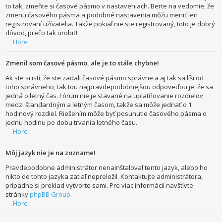
to tak, zmeňte si časové pásmo v nastaveniach. Berte na vedomie, že
zmenu časového pásma a podobné nastavenia môžu meniť len
registrovaní užívatelia. Takže pokiaľ nie ste registrovaný, toto je dobrý
dôvod, prečo tak urobiť!
Hore
Zmenil som časové pásmo, ale je to stále chybne!
Ak ste si istí, že ste zadali časové pásmo správne a aj tak sa líši od
toho správneho, tak tou najpravdepodobnejšou odpoveďou je, že sa
jedná o letný čas. Fórum nie je stavané na uplatňovanie rozdielov
medzi štandardným a letným časom, takže sa môže jednať o 1
hodinový rozdiel. Riešením môže byť posunutie časového pásma o
jednu hodinu po dobu trvania letného času.
Hore
Môj jazyk nie je na zozname!
Pravdepodobne administrátor nenainštaloval tento jazyk, alebo ho
nikto do tohto jazyka zatiaľ nepreložil. Kontaktujte administrátora,
prípadne si preklad vytvorte sami. Pre viac informácií navštívte
stránky
phpBB Group
.
Hore