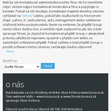
Mali by ste kontaktovať administrátora tohto fóra. Ak ho nemôžete
nájsť, skúste najprv kontaktovať moderátora fóra a popýtajte si
kontakt. Pokiaľ sa nič neudeje, kontaktujte majiteľa domény (skúste
vyhľadať na
"whois"
) alebo, pokiaľ táto služba beží na freeserveri
(napr. yahoo, IC, webzdarma, atď.), management alebo oddelenie
sťažností tohto poskytovateľa. Berte na vedomie, že phpBB Group
nemá vôbec žiadnu moc a nemôže nijak ovplyvniť to jak, kto a kde
spravuje fórum. Je zbytočné kontaktovať phpBB Group v akejkoľvek
právnej záležitosti nepriamo spojené s phpbb.com alebo so
samotným softwarom phpBB. Pokiaľ zašlete e-mail phpBB Group o
použití softwaru treťou stranou, nečakajte žiadnu odpoveď.
Hore
Skočiť na:
o nás
Nachádzate sa na oficiálnej stránke obce Košeca www.koseca.sk.
Toto webové sídlo – www.koseca.sk a www.forum.koseca.sk
spravuje Obec Košeca.
Obecný úrad Košeca, Hlavná 36/100, 018 64 Košeca