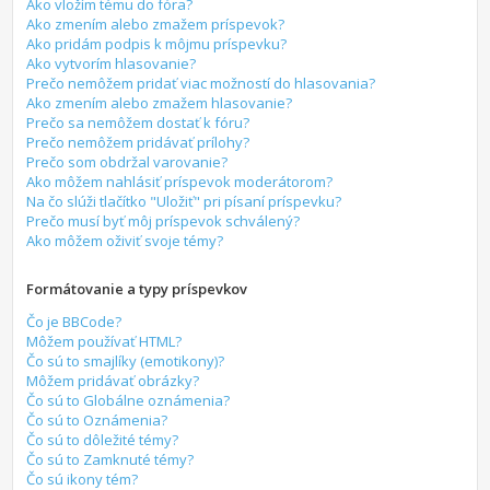
Ako vložím tému do fóra?
Ako zmením alebo zmažem príspevok?
Ako pridám podpis k môjmu príspevku?
Ako vytvorím hlasovanie?
Prečo nemôžem pridať viac možností do hlasovania?
Ako zmením alebo zmažem hlasovanie?
Prečo sa nemôžem dostať k fóru?
Prečo nemôžem pridávať prílohy?
Prečo som obdržal varovanie?
Ako môžem nahlásiť príspevok moderátorom?
Na čo slúži tlačítko "Uložiť" pri písaní príspevku?
Prečo musí byť môj príspevok schválený?
Ako môžem oživiť svoje témy?
Formátovanie a typy príspevkov
Čo je BBCode?
Môžem používať HTML?
Čo sú to smajlíky (emotikony)?
Môžem pridávať obrázky?
Čo sú to Globálne oznámenia?
Čo sú to Oznámenia?
Čo sú to dôležité témy?
Čo sú to Zamknuté témy?
Čo sú ikony tém?