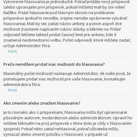
Vytvorenie hlasovania je jednoduché. Pokiaľ pridáte nový príspevok
(alebo upravujete prví príspevok, pokiaľ môžete) mali by ste vidieť
tlačítko
Pridať hlasovanie
pod hlavným oknom na pridávanie
príspevkov (pokiaľ to nevidíte, zrejme nemáte oprávnenie vytvárať
hlasovania). Mali by ste zadať názov ankety a potom aspoň dve
možnosti (nastavte napísaním názov otázky a kliknite na
Pridať
odpoveď
. Môžete taktiež pridať časový limit pre anketu, kde 0
znamená neobmedzenú voľbu. Počet odpovedí, ktoré môžete zadať,
určuje Administrátor fóra.
Hore
Prečo nemôžem pridať viac možností do hlasovania?
Maximálny počet možností nastavuje Administrátor. Ak máte pocit, že
potrebujete pridať viac možností pre vaše hlasovanie, kontaktujte
administrátora fóra.
Hore
Ako zmením alebo zmažem hlasovanie?
Je to rovnako ako s príspevkami, hlasovania môžu byť upravované
pôvodným autorom, moderátorom alebo administrátorom. Upraviť ho
môžete kliknutím na prvý príspevok v téme (toto je vždy s hlasovaním
spojené). Pokiaľ nikto zatiaľ nehlasoval, pokiaľ užívatelia môžu
vymazať alebo zmeniť položku v hlasovaní, v prípade už