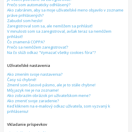
Prečo som automaticky odhlásený?
Ako zabránim, aby sa moje užívateľské meno objavilo v zozname
práve prihlásených?
Zabudol som heslo!
Zaregistroval som sa, ale nemôžem sa prihlásiť!
V minulosti som sa zaregistroval, avšak teraz sa nemôžem
prihlásiť!
Čo znamená COPPA?
Prečo sa nemôžem zaregistrovať?
Na čo slúži odkaz "Vymazať všetky cookies fóra"?
Užívateľské nastavenia
Ako zmením svoje nastavenia?
Časy sú chybné!
Zmenil som časové pásmo, ale je to stále chybne!
Môj jazyk nie je na zozname!
Ako zobrazím obrázok pri užívateľskom mene?
Ako zmeniť svoje zaradenie?
Keď kliknem na e-mailový odkaz užívateľa, som vyzvaný k
prihláseniu!
Vkladanie príspevkov