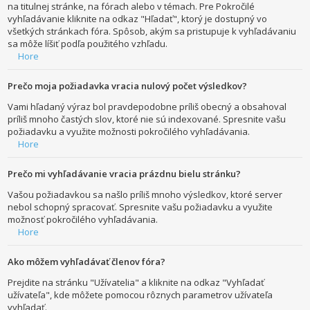
na titulnej stránke, na fórach alebo v témach. Pre Pokročilé
vyhľadávanie kliknite na odkaz "Hľadať", ktorý je dostupný vo
všetkých stránkach fóra. Spôsob, akým sa pristupuje k vyhľadávaniu
sa môže líšiť podľa použitého vzhľadu.
Hore
Prečo moja požiadavka vracia nulový počet výsledkov?
Vami hľadaný výraz bol pravdepodobne príliš obecný a obsahoval
príliš mnoho častých slov, ktoré nie sú indexované. Spresnite vašu
požiadavku a využite možnosti pokročilého vyhľadávania.
Hore
Prečo mi vyhľadávanie vracia prázdnu bielu stránku?
Vašou požiadavkou sa našlo príliš mnoho výsledkov, ktoré server
nebol schopný spracovať. Spresnite vašu požiadavku a využite
možnosť pokročilého vyhľadávania.
Hore
Ako môžem vyhľadávať členov fóra?
Prejdite na stránku "Užívatelia" a kliknite na odkaz "Vyhľadať
užívateľa", kde môžete pomocou rôznych parametrov užívateľa
vyhľadať.