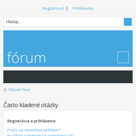
Registrovať
|
Prihlásenie
Obsah fóra
Často kladené otázky
Registrácia a prihlásenie
Prečo sa nemôžem prihlásiť?
Je vôbec potrebné sa zaregistrovať?