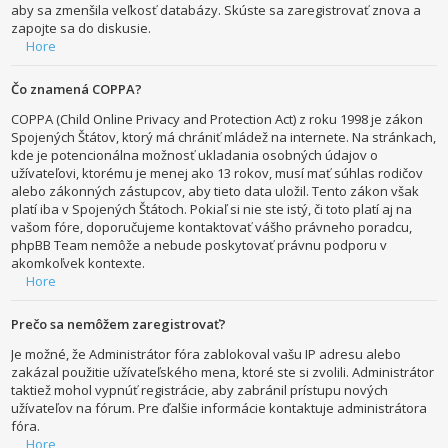
aby sa zmenšila veľkosť databázy. Skúste sa zaregistrovať znova a
zapojte sa do diskusie.
Hore
Čo znamená COPPA?
COPPA (Child Online Privacy and Protection Act) z roku 1998 je zákon
Spojených Štátov, ktorý má chrániť mládež na internete. Na stránkach,
kde je potencionálna možnosť ukladania osobných údajov o
užívateľovi, ktorému je menej ako 13 rokov, musí mať súhlas rodičov
alebo zákonných zástupcov, aby tieto data uložil. Tento zákon však
platí iba v Spojených Štátoch. Pokiaľ si nie ste istý, či toto platí aj na
vašom fóre, doporučujeme kontaktovať vášho právneho poradcu,
phpBB Team nemôže a nebude poskytovať právnu podporu v
akomkoľvek kontexte.
Hore
Prečo sa nemôžem zaregistrovať?
Je možné, že Administrátor fóra zablokoval vašu IP adresu alebo
zakázal použitie užívateľského mena, ktoré ste si zvolili. Administrátor
taktiež mohol vypnúť registrácie, aby zabránil prístupu nových
užívateľov na fórum. Pre ďalšie informácie kontaktuje administrátora
fóra.
Hore