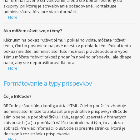
na fóre nastavené schvaľovanie, alebo ste boli umiestnený do
skupiny, pri ktorej je schvaľovanie požadované. Kontaktujte
administrátora fóra pre viac informácií.
Hore
Ako môžem oživiť svoje témy?
Kliknutím na odkaz "Oživiť tému", pokiaľ ho vidíte, môžete "oživiť"
tému, čím ho posuniete na prvé miesto v prehľadu tém. Pokiaľ tento
odkaz nevidíte, administrátor túto možnosť pravdepodobne vypol.
Tému môžete "oživiť" taktiež pridaním nového príspevku, ale dbajte
na to, aby ste neporušili pravidlá fóra.
Hore
Formátovanie a typy príspevkov
Čo je BBCode?
BBCode je špeciálna konfigurácia HTML. O jeho použití rozhoduje
administrátor (môže to zakázať pre jednotlivé príspevky). BBCode
sám o sebe je podobný štýlu HTML, tagy sú uzavreté v hranatých
zátvorkách [ a ] a ponúkajú väčšiu kontrolu nad tým, čo a jak sa
zobrazí. Pre viac informácií o BBCode si prezrite stránku, ktorá je
dostupná cez stránku prispievania.
Hore