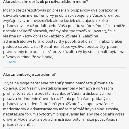
Ako zobrazím obrázok pri užívateľskom mene?
Možno ste zaregistrovali pri prezeraní príspevkov dva obrázky pri
užívateľskom mene. Ten prvý je obrázok spojený s Vašou úrovňou,
zvyčajne v tvare hviezdičiek alebo kociek ukazujúcich, koľko
príspevkov ste už pridali, alebo Vašu pozíciu vo fóre. Pod ním sa môže
nachádzať väčší obrázok, známy ako "postavička" (avatar), čo je
vlastne unikátny obrázok každého užívateľa. Záleží na
administrátorovi fóra, či postavičky povolí, či ako s nimi naloží (v akej
podobe sa zobrazia). Pokiaľ nemôžete využívať postavičky, potom
práve vtedy toto administrátori zakázali, a Vy by ste sa mali spýtať na
dôvody (veríme, že sa hodia).
Hore
Ako zmeniť svoje zaradenie?
Zvyčajne svoje zaradenie zmeniť priamo nemôžete (úrovne sa
objavujú pod Vašim užívateľským menom v témach a vo Vašom
profile, čo záleží na použitom vzhľade). Väčšina diskusných fór
používa hodnotenie úrovní k rozlíšeniu počtu Vami pridaných
príspevkov a k identifikácií určitých užívateľov, napr. označenie
moderátorov a administrátorov môže mať zvláštny vzhľad. Prosím,
nezaťažujte fórum zbytočným prispievaním len aby ste dosiahli vyššej
úrovne. Moderátor alebo administrátor potom môže počet Vašich
príspevkov znížiť.