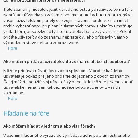
Tieto zoznamy môžete využiť k triedeniu ostatných užívateľov na fóre.
Napríklad užívatelia vo vašom zozname priateľov budú zobrazený vo
vašom užívateľskom panely so svojím stavom a budete z nich môcť
rýchle vyberať napr. pri písaní súkromných správ. Pokiaľ to umožňuje
vzhľad fóra, príspevky od týchto užívateľov budú zvýraznene. Pokiaľ
pridáte užívateľov do zoznamu nepriateľov, jeho príspevky vám vo
východzom stave nebudú zobrazované.
Hore
Ako môžem pridávať užívateľov do zoznamu alebo ich odoberať?
Môžete pridávať užívateľov dvoma spôsobmi. V profile každého
užívateľa je odkaz pre jeho pridanie do jedného z oboch zoznamov.
Ďalej môžete použiť svoj užívateľský panel, kde môžete priamo zadať
užívateľské mená. Sem taktiež môžete odobrať členov z vašich
zoznamov.
Hore
Hľadanie na fóre
Ako môžem hľadať v jednom alebo viac fórach?
Vložením hľadaného výrazu do vyhľadávacieho poľa umiestneného