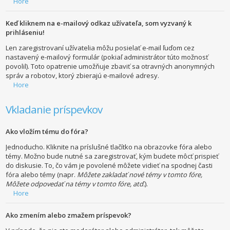
Hore
Keď kliknem na e-mailový odkaz užívateľa, som vyzvaný k
prihláseniu!
Len zaregistrovaní užívatelia môžu posielať e-mail ľuďom cez
nastavený e-mailový formulár (pokiaľ administrátor túto možnosť
povolil). Toto opatrenie umožňuje zbaviť sa otravných anonymných
správ a robotov, ktorý zbierajú e-mailové adresy.
Hore
Vkladanie príspevkov
Ako vložím tému do fóra?
Jednoducho. Kliknite na príslušné tlačítko na obrazovke fóra alebo
témy. Možno bude nutné sa zaregistrovať, kým budete môcť prispieť
do diskusie. To, čo vám je povolené môžete vidieť na spodnej časti
fóra alebo témy (napr.
Môžete zakladať nové témy v tomto fóre,
Môžete odpovedať na témy v tomto fóre, atď.
).
Hore
Ako zmením alebo zmažem príspevok?