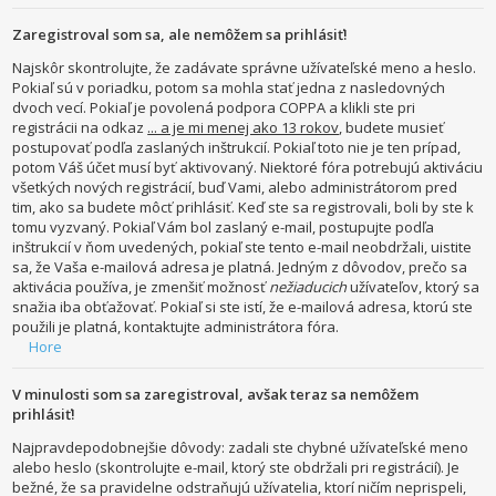
Zaregistroval som sa, ale nemôžem sa prihlásiť!
Najskôr skontrolujte, že zadávate správne užívateľské meno a heslo.
Pokiaľ sú v poriadku, potom sa mohla stať jedna z nasledovných
dvoch vecí. Pokiaľ je povolená podpora COPPA a klikli ste pri
registrácii na odkaz
... a je mi menej ako 13 rokov
, budete musieť
postupovať podľa zaslaných inštrukcií. Pokiaľ toto nie je ten prípad,
potom Váš účet musí byť aktivovaný. Niektoré fóra potrebujú aktiváciu
všetkých nových registrácií, buď Vami, alebo administrátorom pred
tim, ako sa budete môcť prihlásiť. Keď ste sa registrovali, boli by ste k
tomu vyzvaný. Pokiaľ Vám bol zaslaný e-mail, postupujte podľa
inštrukcií v ňom uvedených, pokiaľ ste tento e-mail neobdržali, uistite
sa, že Vaša e-mailová adresa je platná. Jedným z dôvodov, prečo sa
aktivácia používa, je zmenšiť možnosť
nežiaducich
užívateľov, ktorý sa
snažia iba obťažovať. Pokiaľ si ste istí, že e-mailová adresa, ktorú ste
použili je platná, kontaktujte administrátora fóra.
Hore
V minulosti som sa zaregistroval, avšak teraz sa nemôžem
prihlásiť!
Najpravdepodobnejšie dôvody: zadali ste chybné užívateľské meno
alebo heslo (skontrolujte e-mail, ktorý ste obdržali pri registrácií). Je
bežné, že sa pravidelne odstraňujú užívatelia, ktorí ničím neprispeli,