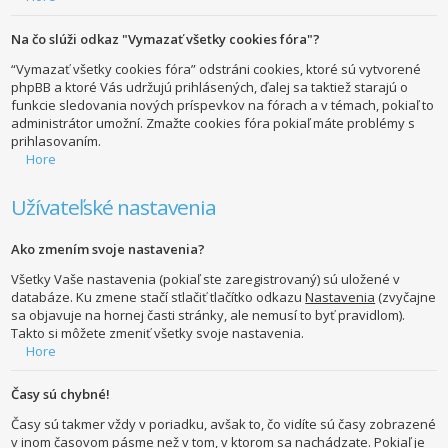
Na čo slúži odkaz "Vymazať všetky cookies fóra"?
“Vymazať všetky cookies fóra” odstráni cookies, ktoré sú vytvorené
phpBB a ktoré Vás udržujú prihlásených, ďalej sa taktiež starajú o
funkcie sledovania nových príspevkov na fórach a v témach, pokiaľ to
administrátor umožní. Zmažte cookies fóra pokiaľ máte problémy s
prihlasovaním.
Hore
Užívateľské nastavenia
Ako zmením svoje nastavenia?
Všetky Vaše nastavenia (pokiaľ ste zaregistrovaný) sú uložené v
databáze. Ku zmene stačí stlačiť tlačítko odkazu
Nastavenia
(zvyčajne
sa objavuje na hornej časti stránky, ale nemusí to byť pravidlom).
Takto si môžete zmeniť všetky svoje nastavenia.
Hore
Časy sú chybné!
Časy sú takmer vždy v poriadku, avšak to, čo vidíte sú časy zobrazené
v inom časovom pásme než v tom, v ktorom sa nachádzate. Pokiaľ je