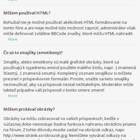
Môžem používať HTML?
Bohužiaľ nie je možné používať akékoľvek HTML formátovanie na
tomto fóre a ani nieje možné túto možnosť zapnúť, administrátor však
môže definovať zvláštne BBCode značky, ktoré môžu HTML nahradiť.
Hore
Čo sú to smajlíky (emotikony)?
Smajlíky, alebo emotikony sú malé grafické obrázky, ktoré sa
používajú k vyjadreniu emócií použitím malého kódu, napr. :) znamená
šťastný, :( znamená smutný. Kompletný zoznam smajlíkov si môžete
prezrieť v príspevkovom formulári. Prosím, snažte sa tieto smajlíky
nezneužívať, aby sa príspevok nestal nečitateľným. Moderátor môže
taktiež prípadne váš príspevok v tomto smere zmeniť.
Hore
Môžem pridávať obrázky?
Obrázky sa môžu zobrazovať vo vašich príspevkoch, keďže v
súčasnej dobe neexistuje žiadna funkcia k nahraniu obrázkov priamo
na fórum. Z tohto dôvodu musíte zadať na obrázok odkaz, napr.
http://www.stránk.xx/obrazok.jpg. Nemôžete vytvárať odkazy na