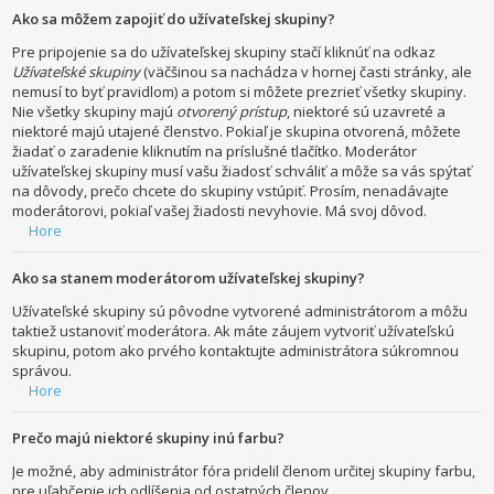
Ako sa môžem zapojiť do užívateľskej skupiny?
Pre pripojenie sa do užívateľskej skupiny stačí kliknúť na odkaz
Užívateľské skupiny
(väčšinou sa nachádza v hornej časti stránky, ale
nemusí to byť pravidlom) a potom si môžete prezrieť všetky skupiny.
Nie všetky skupiny majú
otvorený prístup
, niektoré sú uzavreté a
niektoré majú utajené členstvo. Pokiaľ je skupina otvorená, môžete
žiadať o zaradenie kliknutím na príslušné tlačítko. Moderátor
užívateľskej skupiny musí vašu žiadosť schváliť a môže sa vás spýtať
na dôvody, prečo chcete do skupiny vstúpiť. Prosím, nenadávajte
moderátorovi, pokiaľ vašej žiadosti nevyhovie. Má svoj dôvod.
Hore
Ako sa stanem moderátorom užívateľskej skupiny?
Užívateľské skupiny sú pôvodne vytvorené administrátorom a môžu
taktiež ustanoviť moderátora. Ak máte záujem vytvoriť užívateľskú
skupinu, potom ako prvého kontaktujte administrátora súkromnou
správou.
Hore
Prečo majú niektoré skupiny inú farbu?
Je možné, aby administrátor fóra pridelil členom určitej skupiny farbu,
pre uľahčenie ich odlíšenia od ostatných členov.