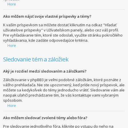
Hore
Ako môžem nájsť svoje vlastné príspevky a témy?
K vaším príspevkom sa môžete dostať kliknutím na odkaz "Hľadať
užívateľove príspevky" v Užívateľskom panely, alebo cez váš profil.
Pre vyhľadávanie tém, ktoré ste odoslali, využite stránku pokročilého
vyhľadávania, kde zadáte odpovedajúce kritéria.
Hore
Sledovanie tém a záložiek
Aký je rozdiel medzi sledovaním a záložkami?
Záložkovanie v phpBB3 je veľmi podobné záložkám, ktoré poznáte z
vášho prehliadača. Nie ste upozornený, keď príde nový príspevok, ale
môžete sa kedykoľvek do témy jednoducho vrátiť. Sledovanie vám ale
naopak uľahčí prechádzanie tím, že vás kontaktuje vami vybraným
spôsobom.
Hore
Ako môžem sledovať zvolené témy alebo fóra?
Pre sledovanie jednotlivého fóra, kliknite po vstupu do neho na