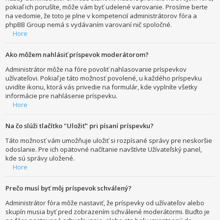
pokiaľ ich porušíte, môže vám byť udelené varovanie. Prosíme berte
na vedomie, že toto je plne v kompetencií administrátorov fóra a
phpBB Group nemá s vydávaním varovaní nič spoločné.
Hore
Ako môžem nahlásiť príspevok moderátorom?
Administrátor môže na fóre povoliť nahlasovanie príspevkov
užívateľovi. Pokiaľ je táto možnosť povolené, u každého príspevku
uvidíte ikonu, ktorá vás privedie na formulár, kde vyplníte všetky
informácie pre nahlásenie príspevku.
Hore
Na čo slúži tlačítko "Uložiť" pri písaní príspevku?
Táto možnosť vám umožňuje uložiť si rozpísané správy pre neskoršie
odoslanie. Pre ich opätovné načítanie navštívte Užívateľský panel,
kde sú správy uložené.
Hore
Prečo musí byť môj príspevok schválený?
Administrátor fóra môže nastaviť, že príspevky od užívateľov alebo
skupín musia byť pred zobrazením schválené moderátormi. Buďto je