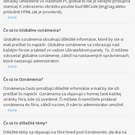
obrázky umiestené vo vlastnom PC (pokiaľ to nie je verejne prístupná
stanica). K zobrazeniu obrázku použite buď BBCode [img] tag alebo
príslušné HTML (ak je povolené).
Hore
Čo sú to Globálne oznámenia?
Globálne oznámenia obsahujú dôležité informácie, ktoré by ste si
mali prečítať čo najskôr. Globálne oznámenie sa zobrazujú nad
každým fórom a taktiež vo vašom Užívateľskom panely. To, či môžete
odosielať globálne oznámenie, záleží na nastavených oprávneniach,
ktoré nastavujú administrátori.
Hore
Čo sú to Oznámenia?
Oznámenia často prinášajú dôležité informácie a mali by ste ich
prečítať čo najskôr. Oznámenia sa objavujú v hornej časti každej
stránky fóra, kde sú uvedené. Či môžete či nemôžete pridávať
oznámenia do fóra, záleží na tom, či vám to administrátor umožnil.
Hore
Čo sú to dôležité témy?
Dôležité témy sa objavujú na fóre hneď pod Oznámením, ale iba na