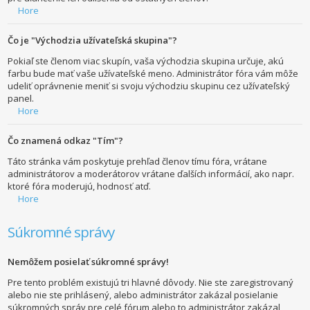
Hore
Čo je "Východzia užívateľská skupina"?
Pokiaľ ste členom viac skupín, vaša východzia skupina určuje, akú
farbu bude mať vaše užívateľské meno. Administrátor fóra vám môže
udeliť oprávnenie meniť si svoju východziu skupinu cez užívateľský
panel.
Hore
Čo znamená odkaz "Tím"?
Táto stránka vám poskytuje prehľad členov tímu fóra, vrátane
administrátorov a moderátorov vrátane ďalších informácií, ako napr.
ktoré fóra moderujú, hodnosť atď.
Hore
Súkromné správy
Nemôžem posielať súkromné správy!
Pre tento problém existujú tri hlavné dôvody. Nie ste zaregistrovaný
alebo nie ste prihlásený, alebo administrátor zakázal posielanie
súkromných správ pre celé fórum alebo to administrátor zakázal