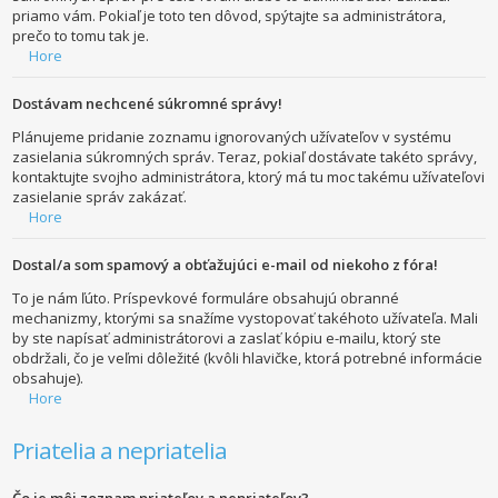
priamo vám. Pokiaľ je toto ten dôvod, spýtajte sa administrátora,
prečo to tomu tak je.
Hore
Dostávam nechcené súkromné správy!
Plánujeme pridanie zoznamu ignorovaných užívateľov v systému
zasielania súkromných správ. Teraz, pokiaľ dostávate takéto správy,
kontaktujte svojho administrátora, ktorý má tu moc takému užívateľovi
zasielanie správ zakázať.
Hore
Dostal/a som spamový a obťažujúci e-mail od niekoho z fóra!
To je nám ľúto. Príspevkové formuláre obsahujú obranné
mechanizmy, ktorými sa snažíme vystopovať takéhoto užívateľa. Mali
by ste napísať administrátorovi a zaslať kópiu e-mailu, ktorý ste
obdržali, čo je veľmi dôležité (kvôli hlavičke, ktorá potrebné informácie
obsahuje).
Hore
Priatelia a nepriatelia
Čo je môj zoznam priateľov a nepriateľov?