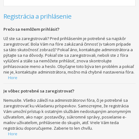
Registrácia a prihlásenie
Prečo sa nemôžem prihlásiť?
Už ste sa zaregistrovali? Pred prihlásením je potrebné sa najskôr
zaregistrovať. Bola Vám na fóre zakázaná činnosť (v takom prípade
sa táto skutočnosť zobrazí)? Pokiaľ áno, kontaktujte administrátora a
pýtajte sa na dôvody. Pokiaľ ste sa zaregistrovali, neboli ste z fóra
vylúčení a stále sa nemôžete prihlásiť, znova skontrolujte
prihlasovacie meno a heslo. Obyčajne toto býva ten problém a pokiaľ
nie je, kontaktujte administrátora, možno má chybné nastavenia fóra.
Hore
Je vôbec potrebné sa zaregistrovať?
Nemusíte. Všetko záleží na administrátorovi fóra, či je potrebné sa
zaregistrovať ku vkladaniu príspevkov. Samozrejme, že registrácia
Vám umožní prístup k ostatným službám nedostupným anonymným
užívateľom, ako napr. postavičky, súkromné správy, posielanie e-
mailov užívateľom, prihlásenie do skupín, atď. Vrele Vám teda
registráciu doporučujeme. Zaberie to len chvíľu.
Hore