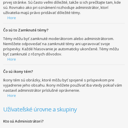
prvej stránke. Sú často veľmi dôležité, takže si ich prečítajte tam, kde
sú. Rovnako ako pri oznámení rozhoduje administrátor, ktorí
užívatelia majú právo pridávať dôležité témy.
Hore
Čo sú to Zamknuté témy?
Témy môžu byť zamknuté moderátorom alebo administrátorom.
Nemôžete odpovedať na zamknuté témy ani upravovať svoje
príspevky. Každé hlasovanie je automaticky ukončené. Témy môžu
byť zamknuté z rôznych dôvodov.
Hore
Čo sú ikony tém?
Ikony tém sú obrázky, ktoré môžu byť spojené s príspevkom pre
vyjadrenie jeho obsahu. Ikony môžete používať iba vtedy pokiaľ vám
nastavil administrátor príslušné oprávnenie.
Hore
Užívateľské úrovne a skupiny
Kto sú Administrátori?