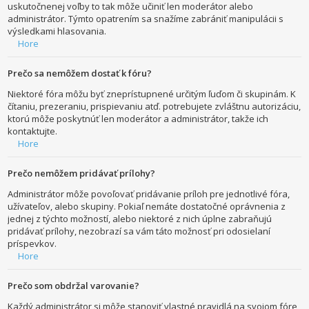
uskutočnenej voľby to tak môže učiniť len moderátor alebo
administrátor. Týmto opatrením sa snažíme zabrániť manipulácii s
výsledkami hlasovania.
Hore
Prečo sa nemôžem dostať k fóru?
Niektoré fóra môžu byť zneprístupnené určitým ľuďom či skupinám. K
čítaniu, prezeraniu, prispievaniu atď. potrebujete zvláštnu autorizáciu,
ktorú môže poskytnúť len moderátor a administrátor, takže ich
kontaktujte.
Hore
Prečo nemôžem pridávať prílohy?
Administrátor môže povoľovať pridávanie príloh pre jednotlivé fóra,
užívateľov, alebo skupiny. Pokiaľ nemáte dostatočné oprávnenia z
jednej z týchto možností, alebo niektoré z nich úplne zabraňujú
pridávať prílohy, nezobrazí sa vám táto možnosť pri odosielaní
príspevkov.
Hore
Prečo som obdržal varovanie?
Každý administrátor si môže stanoviť vlastné pravidlá na svojom fóre,