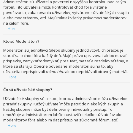
Administrátori sú užívatelia poverení najvyššou kontrolou nad celým
fórom. Títo užívatelia môžu kontrolovať chod fóra vrátane
povoľovania, zakazovania užívateľov, vytvárane užívateľských skupín
alebo moderátorov, atď. Majú taktiež všetky právomoci moderátorov
na celom fóre.
Hore
Kto sú Moderátori?
Moderátori sú jednotlivci (alebo skupiny jednotlivcov), ich prácou je
starať sa o chod fóra každý deň. Majú právo upravovať alebo mazať
príspevky, zamykať/odomykať, presúvať, mazať a rozdeľovať témy, o
ktoré sa starajú. Obecne povedané, moderátori sú na to, aby
užívatelia neprispievali
mimo tém
alebo nepridávali otravný materiál.
Hore
Čo sú užívateľské skupiny?
Užívateľské skupiny sú cestou, ktorou administrátori môžu užívateľom
priradiť skupiny. Každý užívateľ môže patriť do niekoľkých skupín a
každej skupine môže byť definovaný individuálny prístup. To
umožňuje administrátorom ľahšie nastaviť niekoľko užívateľov ako
moderátorov fóra alebo im dať prístup na súkromné fórum, atď.
Hore