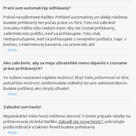
Prečo som automaticky odhlásený?
Pokiaľ nezaškrtnete tlačítko
Prihlásiť automaticky pri ďalšej návšteve
,
budete prihlásený len počas práce vo fóre. Toto má zabrániť
zneužitiu Vášho účtu niekým iným. Aby ste zostali prihlásený,
zaškrtnite toto políčko, keď sa prihlasujete. Toto však
nedoporučujeme, keď sa prihlasujete z verejného počítača, napr. v
knižnici, z internetovej kaviarne, na univerzite atď.
Hore
Ako zabránim, aby sa moje užívateľské meno objavilo v zozname
práve prihlásených?
Vo Vašom nastavení nájdete možnosť
Skryť Vašu prítomnosť vo fóre
,
pokiaľ túto možnosť
zvolíte
budete viditeľný len pre administrátorov.
Budete počítaný ako skrytý užívateľ.
Hore
Zabudol som heslo!
Nepanikárte! Vaše heslo môžeme obnoviť. V tomto prípade stlačte na
prihlasovacej stránke tlačítko
Zabudli ste svoje heslo?
, pokračujte
podľa inštrukcií a takmer ihneď budete prihlásený.
Hore