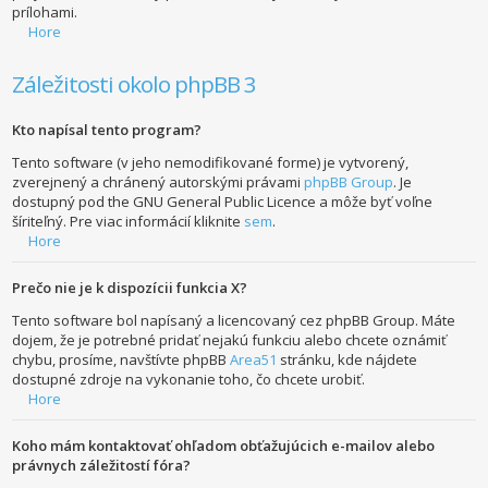
prílohami.
Hore
Záležitosti okolo phpBB 3
Kto napísal tento program?
Tento software (v jeho nemodifikované forme) je vytvorený,
zverejnený a chránený autorskými právami
phpBB Group
. Je
dostupný pod the GNU General Public Licence a môže byť voľne
šíriteľný. Pre viac informácií kliknite
sem
.
Hore
Prečo nie je k dispozícii funkcia X?
Tento software bol napísaný a licencovaný cez phpBB Group. Máte
dojem, že je potrebné pridať nejakú funkciu alebo chcete oznámiť
chybu, prosíme, navštívte phpBB
Area51
stránku, kde nájdete
dostupné zdroje na vykonanie toho, čo chcete urobiť.
Hore
Koho mám kontaktovať ohľadom obťažujúcich e-mailov alebo
právnych záležitostí fóra?