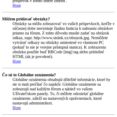
príspevok v tomto smere zmeniť.
Hore
Môžem pridávať obrázky?
Obrázky sa môžu zobrazovať vo vašich príspevkoch, keďže v
súčasnej dobe neexistuje žiadna funkcia k nahraniu obrázkov
priamo na fórum. Z tohto dôvodu musíte zadať na obrázok
odkaz, napr. http://www.stránk.xx/obrazok.jpg. Nemôžete
vytvárať odkazy na obrázky umiestené vo vlastnom PC
(pokiaľ to nie je verejne prístupná stanica). K zobrazeniu
obrázku použite buď BBCode [img] tag alebo príslušné
HTML (ak je povolené).
Hore
Čo sú to Globálne oznámenia?
Globálne oznámenia obsahujú dôležité informácie, ktoré by
ste si mali prečítať čo najskôr. Globálne oznámenie sa
zobrazujú nad každým fórom a taktiež vo vašom
Užívateľskom panely. To, či môžete odosielať globálne
oznámenie, záleží na nastavených oprávneniach, ktoré
nastavujú administrátori.
Hore