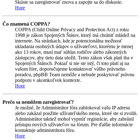
Skúste sa zaregistrovať znova a zapojte sa do diskusie.
Hore
Čo znamená COPPA?
COPPA (Child Online Privacy and Protection Act) z roku
1998 je zákon Spojených Štátov, ktorý má chrániť mládež na
internete. Na stránkach, kde je potencionálna možnosť
ukladania osobných údajov o užívateľovi, ktorému je menej
ako 13 rokov, musí mať súhlas rodičov alebo zákonných
zástupcov, aby tieto data uložil. Tento zákon však platí iba v
Spojených Štátoch. Pokiaľ si nie ste istý, či toto platí aj na
vašom fóre, doporučujeme kontaktovať vášho právneho
poradcu, phpBB Team nemôže a nebude poskytovať právnu
podporu v akomkoľvek kontexte.
Hore
Prečo sa nemôžem zaregistrovať?
Je možné, že Administrátor fóra zablokoval vašu IP adresu
alebo zakázal použitie užívateľského mena, ktoré ste si zvolili.
Administrátor taktiež mohol vypnúť registrácie, aby zabránil
prístupu nových užívateľov na fórum. Pre ďalšie informácie
kontaktuje administrátora fóra.
Hore