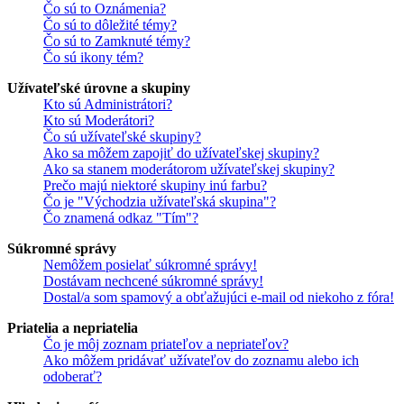
Čo sú to Oznámenia?
Čo sú to dôležité témy?
Čo sú to Zamknuté témy?
Čo sú ikony tém?
Užívateľské úrovne a skupiny
Kto sú Administrátori?
Kto sú Moderátori?
Čo sú užívateľské skupiny?
Ako sa môžem zapojiť do užívateľskej skupiny?
Ako sa stanem moderátorom užívateľskej skupiny?
Prečo majú niektoré skupiny inú farbu?
Čo je "Východzia užívateľská skupina"?
Čo znamená odkaz "Tím"?
Súkromné správy
Nemôžem posielať súkromné správy!
Dostávam nechcené súkromné správy!
Dostal/a som spamový a obťažujúci e-mail od niekoho z fóra!
Priatelia a nepriatelia
Čo je môj zoznam priateľov a nepriateľov?
Ako môžem pridávať užívateľov do zoznamu alebo ich
odoberať?