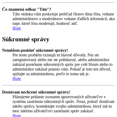
Čo znamená odkaz "Tím"?
Táto stránka vám poskytuje prehľad členov tímu fóra, vrátane
administrátorov a moderátorov vrátane ďalších informácií, ako
napr. ktoré fóra moderujú, hodnosť atď.
Hore
Súkromné správy
Nemôžem posielať súkromné správy!
Pre tento problém existujú tri hlavné dôvody. Nie ste
zaregistrovaný alebo nie ste prihlásený, alebo administrátor
zakázal posielanie súkromných správ pre celé fórum alebo to
administrátor zakázal priamo vám. Pokiaľ je toto ten dôvod,
spýtajte sa administrátora, prečo to tomu tak je.
Hore
Dostávam nechcené súkromné správy!
Plánujeme pridanie zoznamu ignorovaných užívateľov v
systému zasielania súkromných správ. Teraz, pokiaľ dostávate
takéto správy, kontaktujte svojho administrátora, ktorý má tu
moc takému užívateľovi zasielanie správ zakázať.
Hore