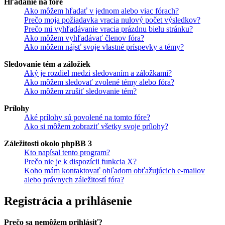
Hľadanie na fóre
Ako môžem hľadať v jednom alebo viac fórach?
Prečo moja požiadavka vracia nulový počet výsledkov?
Prečo mi vyhľadávanie vracia prázdnu bielu stránku?
Ako môžem vyhľadávať členov fóra?
Ako môžem nájsť svoje vlastné príspevky a témy?
Sledovanie tém a záložiek
Aký je rozdiel medzi sledovaním a záložkami?
Ako môžem sledovať zvolené témy alebo fóra?
Ako môžem zrušiť sledovanie tém?
Prílohy
Aké prílohy sú povolené na tomto fóre?
Ako si môžem zobraziť všetky svoje prílohy?
Záležitosti okolo phpBB 3
Kto napísal tento program?
Prečo nie je k dispozícii funkcia X?
Koho mám kontaktovať ohľadom obťažujúcich e-mailov
alebo právnych záležitostí fóra?
Registrácia a prihlásenie
Prečo sa nemôžem prihlásiť?