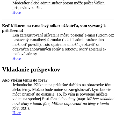
Moderátor alebo administrátor potom môže počet Vašich
príspevkov znížiť.
Hore
Keď kliknem na e-mailový odkaz užívateľa, som vyzvaný k
prihláseniu!
Len zaregistrovaní užívatelia môžu posielať e-mail ľuďom cez
nastavený e-mailový formulár (pokiaľ administrátor túto
možnosť povolil). Toto opatrenie umožňuje zbaviť sa
otravných anonymných správ a robotov, ktorý zbierajú e-
mailové adresy.
Hore
Vkladanie príspevkov
Ako vložím tému do fóra?
Jednoducho. Kliknite na príslušné tlačítko na obrazovke fóra
alebo témy. Možno bude nutné sa zaregistrovať, kým budete
môcť prispieť do diskusie. To, čo vám je povolené môžete
vidieť na spodnej časti fóra alebo témy (napr.
Môžete zakladať
nové témy v tomto fóre, Môžete odpovedať na témy v tomto
fóre, atď.
).
Hore