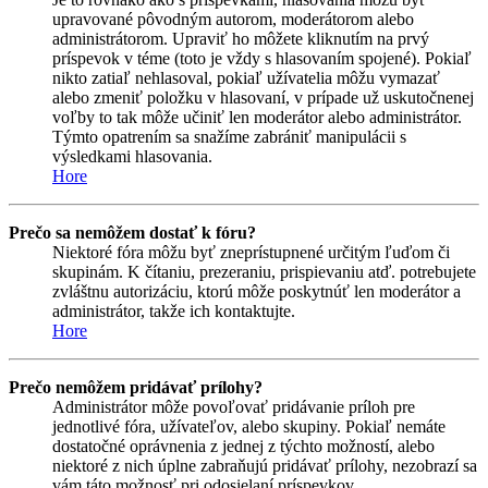
upravované pôvodným autorom, moderátorom alebo
administrátorom. Upraviť ho môžete kliknutím na prvý
príspevok v téme (toto je vždy s hlasovaním spojené). Pokiaľ
nikto zatiaľ nehlasoval, pokiaľ užívatelia môžu vymazať
alebo zmeniť položku v hlasovaní, v prípade už uskutočnenej
voľby to tak môže učiniť len moderátor alebo administrátor.
Týmto opatrením sa snažíme zabrániť manipulácii s
výsledkami hlasovania.
Hore
Prečo sa nemôžem dostať k fóru?
Niektoré fóra môžu byť zneprístupnené určitým ľuďom či
skupinám. K čítaniu, prezeraniu, prispievaniu atď. potrebujete
zvláštnu autorizáciu, ktorú môže poskytnúť len moderátor a
administrátor, takže ich kontaktujte.
Hore
Prečo nemôžem pridávať prílohy?
Administrátor môže povoľovať pridávanie príloh pre
jednotlivé fóra, užívateľov, alebo skupiny. Pokiaľ nemáte
dostatočné oprávnenia z jednej z týchto možností, alebo
niektoré z nich úplne zabraňujú pridávať prílohy, nezobrazí sa
vám táto možnosť pri odosielaní príspevkov.