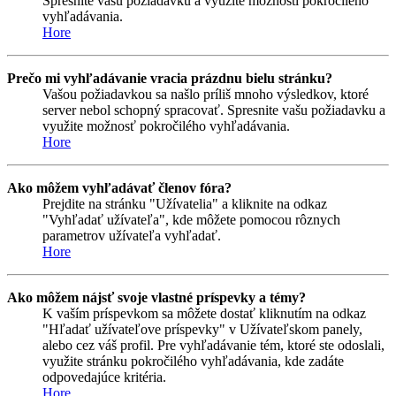
Spresnite vašu požiadavku a využite možnosti pokročilého
vyhľadávania.
Hore
Prečo mi vyhľadávanie vracia prázdnu bielu stránku?
Vašou požiadavkou sa našlo príliš mnoho výsledkov, ktoré
server nebol schopný spracovať. Spresnite vašu požiadavku a
využite možnosť pokročilého vyhľadávania.
Hore
Ako môžem vyhľadávať členov fóra?
Prejdite na stránku "Užívatelia" a kliknite na odkaz
"Vyhľadať užívateľa", kde môžete pomocou rôznych
parametrov užívateľa vyhľadať.
Hore
Ako môžem nájsť svoje vlastné príspevky a témy?
K vaším príspevkom sa môžete dostať kliknutím na odkaz
"Hľadať užívateľove príspevky" v Užívateľskom panely,
alebo cez váš profil. Pre vyhľadávanie tém, ktoré ste odoslali,
využite stránku pokročilého vyhľadávania, kde zadáte
odpovedajúce kritéria.
Hore