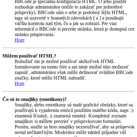
BBCode je špeciálna konfigurácia HTML. O jeho použití
rozhoduje administrátor (môže to zakázať pre jednotlivé
príspevky). BBCode sám o sebe je podobný štýlu HTML,
tagy sú uzavreté v hranatých zátvorkách [ a ] a ponúkajú
väčšiu kontrolu nad tým, čo a jak sa zobrazí. Pre viac
informácií o BBCode si prezrite stránku, ktorá je dostupná cez
stránku prispievania.
Hore
Môžem používať HTML?
Bohužiaľ nie je možné používať akékoľvek HTML
formátovanie na tomto fóre a ani nieje možné túto možnosť
zapnúť, administrátor však môže definovať zvláštne BBCode
značky, ktoré môžu HTML nahradiť.
Hore
Čo sú to smajlíky (emotikony)?
Smajlíky, alebo emotikony sú malé grafické obrázky, ktoré sa
používajú k vyjadreniu emócií použitím malého kódu, napr. :)
znamená šťastný, :( znamená smutný. Kompletný zoznam
smajlíkov si môžete prezrieť v príspevkovom formulári.
Prosím, snažte sa tieto smajlíky nezneužívať, aby sa príspevok
nestal nečitateľným. Moderátor môže taktiež prípadne váš