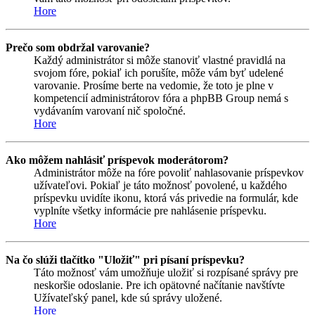
Hore
Prečo som obdržal varovanie?
Každý administrátor si môže stanoviť vlastné pravidlá na
svojom fóre, pokiaľ ich porušíte, môže vám byť udelené
varovanie. Prosíme berte na vedomie, že toto je plne v
kompetencií administrátorov fóra a phpBB Group nemá s
vydávaním varovaní nič spoločné.
Hore
Ako môžem nahlásiť príspevok moderátorom?
Administrátor môže na fóre povoliť nahlasovanie príspevkov
užívateľovi. Pokiaľ je táto možnosť povolené, u každého
príspevku uvidíte ikonu, ktorá vás privedie na formulár, kde
vyplníte všetky informácie pre nahlásenie príspevku.
Hore
Na čo slúži tlačítko "Uložiť" pri písaní príspevku?
Táto možnosť vám umožňuje uložiť si rozpísané správy pre
neskoršie odoslanie. Pre ich opätovné načítanie navštívte
Užívateľský panel, kde sú správy uložené.
Hore