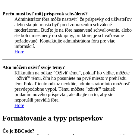
Prečo musí byť môj príspevok schválený?
Administrátor fóra môže nastaviť, že príspevky od užívateľov
alebo skupín musia byť pred zobrazením schválené
moderátormi. Buďto je na fóre nastavené schvaľovanie, alebo
ste boli umiestnený do skupiny, pri ktorej je schvaľovanie
požadované. Kontaktujte administrátora fóra pre viac
informácií.
Hore
Ako môžem oživiť svoje témy?
Kliknutím na odkaz "Oživiť tému", pokiaľ ho vidíte, môžete
"oživiť" tému, čím ho posuniete na prvé miesto v prehľadu
tém. Pokiaľ tento odkaz nevidíte, administrátor túto možnosť
pravdepodobne vypol. Tému môžete "oživiť" taktiež
pridaním nového príspevku, ale dbajte na to, aby ste
neporušili pravidlá fóra.
Hore
Formátovanie a typy príspevkov
Čo je BBCode?