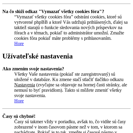
Na čo slúži odkaz "Vymazať všetky cookies fóra"?
“Vymazať všetky cookies fóra” odstráni cookies, ktoré sú
vytvorené phpBB a ktoré Vás udržujú prihlásených, ďalej sa
taktiež starajú o funkcie sledovania nových príspevkov na
fórach a v témach, pokiaľ to administrátor umožní. Zmažte
cookies fóra pokiaľ máte problémy s prihlasovaním.
Hore
Užívateľské nastavenia
Ako zmením svoje nastavenia?
Všetky Vaše nastavenia (pokiaľ ste zaregistrovaný) sú
uložené v databáze. Ku zmene stačí stlačiť tlačítko odkazu
Nastavenia
(zvyčajne sa objavuje na hornej časti stránky, ale
nemusí to byť pravidlom). Takto si môžete zmeniť všetky
svoje nastavenia.
Hore
Časy sú chybné!
Časy sú takmer vždy v poriadku, avšak to, čo vidíte sú časy
zobrazené v inom časovom pásme než v tom, v ktorom sa
nachádzate. Pokiaľ je to tak, zmeňte si časové pásmo v