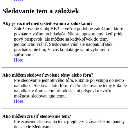
Sledovanie tém a záložiek
Aký je rozdiel medzi sledovaním a záložkami?
Záložkovanie v phpBB3 je veľmi podobné záložkám, ktoré
poznáte z vášho prehliadača. Nie ste upozornený, keď príde
nový príspevok, ale môžete sa kedykoľvek do témy
jednoducho vrátiť. Sledovanie vám ale naopak uľahčí
prechádzanie tím, že vás kontaktuje vami vybraným
spôsobom.
Hore
Ako môžem sledovať zvolené témy alebo fóra?
Pre sledovanie jednotlivého fóra, kliknite po vstupu do neho
na odkaz "Sledovať toto fórum". Pre sledovanie témy kliknite
na odkaz v ňom alebo pri odosielaní príspevku zvoľte
možnosť sledovať túto tému.
Hore
Ako môžem zrušiť sledovanie tém?
Pre zrušenie sledovania tém, prejdite v Užívateľskom panely
do sekcie Sledovanie.