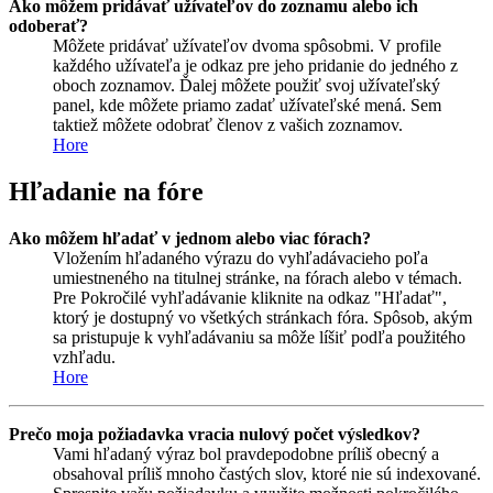
Ako môžem pridávať užívateľov do zoznamu alebo ich
odoberať?
Môžete pridávať užívateľov dvoma spôsobmi. V profile
každého užívateľa je odkaz pre jeho pridanie do jedného z
oboch zoznamov. Ďalej môžete použiť svoj užívateľský
panel, kde môžete priamo zadať užívateľské mená. Sem
taktiež môžete odobrať členov z vašich zoznamov.
Hore
Hľadanie na fóre
Ako môžem hľadať v jednom alebo viac fórach?
Vložením hľadaného výrazu do vyhľadávacieho poľa
umiestneného na titulnej stránke, na fórach alebo v témach.
Pre Pokročilé vyhľadávanie kliknite na odkaz "Hľadať",
ktorý je dostupný vo všetkých stránkach fóra. Spôsob, akým
sa pristupuje k vyhľadávaniu sa môže líšiť podľa použitého
vzhľadu.
Hore
Prečo moja požiadavka vracia nulový počet výsledkov?
Vami hľadaný výraz bol pravdepodobne príliš obecný a
obsahoval príliš mnoho častých slov, ktoré nie sú indexované.