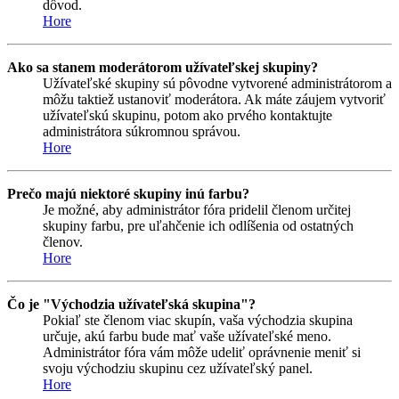
dôvod.
Hore
Ako sa stanem moderátorom užívateľskej skupiny?
Užívateľské skupiny sú pôvodne vytvorené administrátorom a
môžu taktiež ustanoviť moderátora. Ak máte záujem vytvoriť
užívateľskú skupinu, potom ako prvého kontaktujte
administrátora súkromnou správou.
Hore
Prečo majú niektoré skupiny inú farbu?
Je možné, aby administrátor fóra pridelil členom určitej
skupiny farbu, pre uľahčenie ich odlíšenia od ostatných
členov.
Hore
Čo je "Východzia užívateľská skupina"?
Pokiaľ ste členom viac skupín, vaša východzia skupina
určuje, akú farbu bude mať vaše užívateľské meno.
Administrátor fóra vám môže udeliť oprávnenie meniť si
svoju východziu skupinu cez užívateľský panel.
Hore