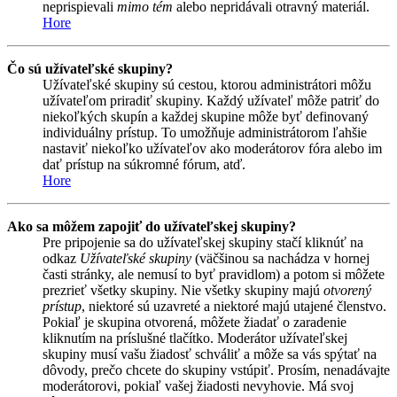
neprispievali
mimo tém
alebo nepridávali otravný materiál.
Hore
Čo sú užívateľské skupiny?
Užívateľské skupiny sú cestou, ktorou administrátori môžu
užívateľom priradiť skupiny. Každý užívateľ môže patriť do
niekoľkých skupín a každej skupine môže byť definovaný
individuálny prístup. To umožňuje administrátorom ľahšie
nastaviť niekoľko užívateľov ako moderátorov fóra alebo im
dať prístup na súkromné fórum, atď.
Hore
Ako sa môžem zapojiť do užívateľskej skupiny?
Pre pripojenie sa do užívateľskej skupiny stačí kliknúť na
odkaz
Užívateľské skupiny
(väčšinou sa nachádza v hornej
časti stránky, ale nemusí to byť pravidlom) a potom si môžete
prezrieť všetky skupiny. Nie všetky skupiny majú
otvorený
prístup
, niektoré sú uzavreté a niektoré majú utajené členstvo.
Pokiaľ je skupina otvorená, môžete žiadať o zaradenie
kliknutím na príslušné tlačítko. Moderátor užívateľskej
skupiny musí vašu žiadosť schváliť a môže sa vás spýtať na
dôvody, prečo chcete do skupiny vstúpiť. Prosím, nenadávajte
moderátorovi, pokiaľ vašej žiadosti nevyhovie. Má svoj