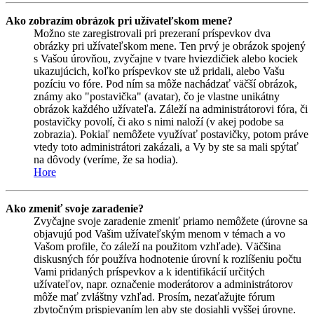
Ako zobrazím obrázok pri užívateľskom mene?
Možno ste zaregistrovali pri prezeraní príspevkov dva
obrázky pri užívateľskom mene. Ten prvý je obrázok spojený
s Vašou úrovňou, zvyčajne v tvare hviezdičiek alebo kociek
ukazujúcich, koľko príspevkov ste už pridali, alebo Vašu
pozíciu vo fóre. Pod ním sa môže nachádzať väčší obrázok,
známy ako "postavička" (avatar), čo je vlastne unikátny
obrázok každého užívateľa. Záleží na administrátorovi fóra, či
postavičky povolí, či ako s nimi naloží (v akej podobe sa
zobrazia). Pokiaľ nemôžete využívať postavičky, potom práve
vtedy toto administrátori zakázali, a Vy by ste sa mali spýtať
na dôvody (veríme, že sa hodia).
Hore
Ako zmeniť svoje zaradenie?
Zvyčajne svoje zaradenie zmeniť priamo nemôžete (úrovne sa
objavujú pod Vašim užívateľským menom v témach a vo
Vašom profile, čo záleží na použitom vzhľade). Väčšina
diskusných fór používa hodnotenie úrovní k rozlíšeniu počtu
Vami pridaných príspevkov a k identifikácií určitých
užívateľov, napr. označenie moderátorov a administrátorov
môže mať zvláštny vzhľad. Prosím, nezaťažujte fórum
zbytočným prispievaním len aby ste dosiahli vyššej úrovne.