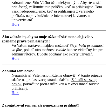
zabrániť zneužitiu Vášho účtu niekým iným. Aby ste zostali
prihlásený, zaškrtnite toto políčko, keď sa prihlasujete. Toto
však nedoporučujeme, keď sa prihlasujete z verejného
počítača, napr. v knižnici, z internetovej kaviarne, na
univerzite atď.
Hore
Ako zabránim, aby sa moje užívateľské meno objavilo v
zozname práve prihlásených?
Vo Vašom nastavení nájdete možnosť
Skryť Vašu prítomnosť
vo fóre
, pokiaľ túto možnosť
zvolíte
budete viditeľný len pre
administrátorov. Budete počítaný ako skrytý užívateľ.
Hore
Zabudol som heslo!
Nepanikárte! Vaše heslo môžeme obnoviť. V tomto prípade
stlačte na prihlasovacej stránke tlačítko
Zabudli ste svoje
heslo?
, pokračujte podľa inštrukcií a takmer ihneď budete
prihlásený.
Hore
Zaregistroval som sa, ale nemôžem sa prihlásiť!