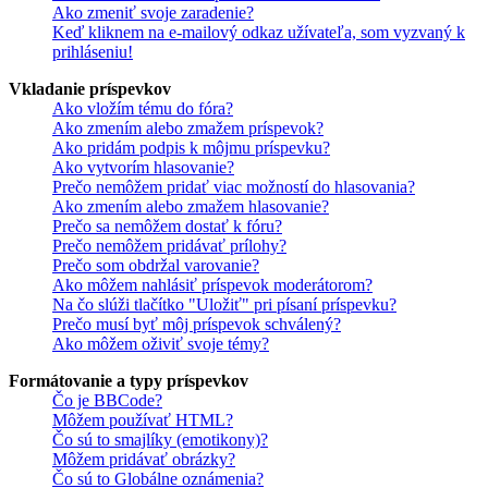
Ako zmeniť svoje zaradenie?
Keď kliknem na e-mailový odkaz užívateľa, som vyzvaný k
prihláseniu!
Vkladanie príspevkov
Ako vložím tému do fóra?
Ako zmením alebo zmažem príspevok?
Ako pridám podpis k môjmu príspevku?
Ako vytvorím hlasovanie?
Prečo nemôžem pridať viac možností do hlasovania?
Ako zmením alebo zmažem hlasovanie?
Prečo sa nemôžem dostať k fóru?
Prečo nemôžem pridávať prílohy?
Prečo som obdržal varovanie?
Ako môžem nahlásiť príspevok moderátorom?
Na čo slúži tlačítko "Uložiť" pri písaní príspevku?
Prečo musí byť môj príspevok schválený?
Ako môžem oživiť svoje témy?
Formátovanie a typy príspevkov
Čo je BBCode?
Môžem používať HTML?
Čo sú to smajlíky (emotikony)?
Môžem pridávať obrázky?
Čo sú to Globálne oznámenia?