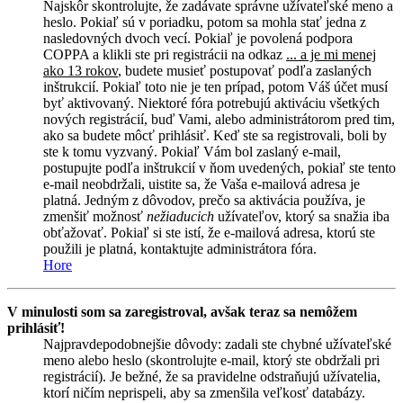
Najskôr skontrolujte, že zadávate správne užívateľské meno a
heslo. Pokiaľ sú v poriadku, potom sa mohla stať jedna z
nasledovných dvoch vecí. Pokiaľ je povolená podpora
COPPA a klikli ste pri registrácii na odkaz
... a je mi menej
ako 13 rokov
, budete musieť postupovať podľa zaslaných
inštrukcií. Pokiaľ toto nie je ten prípad, potom Váš účet musí
byť aktivovaný. Niektoré fóra potrebujú aktiváciu všetkých
nových registrácií, buď Vami, alebo administrátorom pred tim,
ako sa budete môcť prihlásiť. Keď ste sa registrovali, boli by
ste k tomu vyzvaný. Pokiaľ Vám bol zaslaný e-mail,
postupujte podľa inštrukcií v ňom uvedených, pokiaľ ste tento
e-mail neobdržali, uistite sa, že Vaša e-mailová adresa je
platná. Jedným z dôvodov, prečo sa aktivácia používa, je
zmenšiť možnosť
nežiaducich
užívateľov, ktorý sa snažia iba
obťažovať. Pokiaľ si ste istí, že e-mailová adresa, ktorú ste
použili je platná, kontaktujte administrátora fóra.
Hore
V minulosti som sa zaregistroval, avšak teraz sa nemôžem
prihlásiť!
Najpravdepodobnejšie dôvody: zadali ste chybné užívateľské
meno alebo heslo (skontrolujte e-mail, ktorý ste obdržali pri
registrácií). Je bežné, že sa pravidelne odstraňujú užívatelia,
ktorí ničím neprispeli, aby sa zmenšila veľkosť databázy.