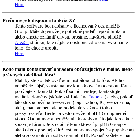
Hore
Prečo nie je k dispozícii funkcia X?
Tento software bol napísaný a licencovaný cez phpBB
Group. Máte dojem, že je potrebné pridať nejakú funkciu
alebo chcete oznámiť chybu, prosíme, navštívte phpBB
Area51
stránku, kde nájdete dostupné zdroje na vykonanie
toho, čo chcete urobiť.
Hore
Koho mám kontaktovať ohľadom obťažujúcich e-mailov alebo
právnych záležitostí fóra?
Mali by ste kontaktovať administrátora tohto fóra. Ak ho
nemôžete nájsť, skúste najprv kontaktovať moderátora fóra a
popýtajte si kontakt. Pokiaľ sa nič neudeje, kontaktujte
majiteľa domény (skúste vyhľadať na
"whois"
) alebo, pokiaľ
táto služba beží na freeserveri (napr. yahoo, IC, webzdarma,
atď.), management alebo oddelenie sťažností tohto
poskytovateľa. Berte na vedomie, že phpBB Group nemá
vôbec žiadnu moc a nemôže nijak ovplyvniť to jak, kto a kde
spravuje fórum. Je zbytočné kontaktovať phpBB Group v
akejkoľvek právnej záležitosti nepriamo spojené s phpbb.com
alebo so samotným softwarom phpBB. Pokiaľ zašlete e-mail