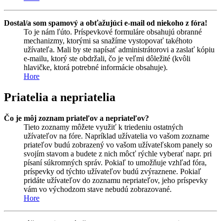
Dostal/a som spamový a obťažujúci e-mail od niekoho z fóra!
To je nám ľúto. Príspevkové formuláre obsahujú obranné
mechanizmy, ktorými sa snažíme vystopovať takéhoto
užívateľa. Mali by ste napísať administrátorovi a zaslať kópiu
e-mailu, ktorý ste obdržali, čo je veľmi dôležité (kvôli
hlavičke, ktorá potrebné informácie obsahuje).
Hore
Priatelia a nepriatelia
Čo je môj zoznam priateľov a nepriateľov?
Tieto zoznamy môžete využiť k triedeniu ostatných
užívateľov na fóre. Napríklad užívatelia vo vašom zozname
priateľov budú zobrazený vo vašom užívateľskom panely so
svojím stavom a budete z nich môcť rýchle vyberať napr. pri
písaní súkromných správ. Pokiaľ to umožňuje vzhľad fóra,
príspevky od týchto užívateľov budú zvýraznene. Pokiaľ
pridáte užívateľov do zoznamu nepriateľov, jeho príspevky
vám vo východzom stave nebudú zobrazované.
Hore