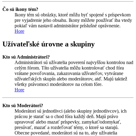
Čo sú ikony tém?
Ikony tém sú obrázky, ktoré môžu byť spojené s príspevkom
pre vyjadrenie jeho obsahu. Ikony môžete používať iba vtedy
pokiaľ vám nastavil administrátor príslušné oprávnenie.
Hore
Užívateľské úrovne a skupiny
Kto sú Administrátori?
Administrátori sú užívatelia poverení najvyššou kontrolou nad
celým fórom. Títo užívatelia môžu kontrolovať chod fóra
vrátane povoľovania, zakazovania užívateľov, vytvárane
užívateľských skupín alebo moderátorov, atď. Majú taktiež
všetky právomoci moderátorov na celom fóre.
Hore
Kto sú Moderátori?
Moderátori sú jednotlivci (alebo skupiny jednotlivcov), ich
prácou je starať sa o chod fóra každý deň. Majú právo
upravovať alebo mazať príspevky, zamykať/odomykať,
presúvať, mazať a rozdeľovať témy, o ktoré sa starajú.
Obecne povedané, moderátori sú na to, aby užívatelia