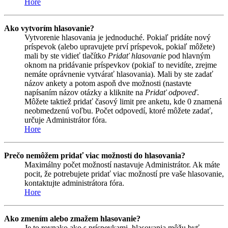
Hore
Ako vytvorím hlasovanie?
Vytvorenie hlasovania je jednoduché. Pokiaľ pridáte nový
príspevok (alebo upravujete prví príspevok, pokiaľ môžete)
mali by ste vidieť tlačítko
Pridať hlasovanie
pod hlavným
oknom na pridávanie príspevkov (pokiaľ to nevidíte, zrejme
nemáte oprávnenie vytvárať hlasovania). Mali by ste zadať
názov ankety a potom aspoň dve možnosti (nastavte
napísaním názov otázky a kliknite na
Pridať odpoveď
.
Môžete taktiež pridať časový limit pre anketu, kde 0 znamená
neobmedzenú voľbu. Počet odpovedí, ktoré môžete zadať,
určuje Administrátor fóra.
Hore
Prečo nemôžem pridať viac možností do hlasovania?
Maximálny počet možností nastavuje Administrátor. Ak máte
pocit, že potrebujete pridať viac možností pre vaše hlasovanie,
kontaktujte administrátora fóra.
Hore
Ako zmením alebo zmažem hlasovanie?
Je to rovnako ako s príspevkami, hlasovania môžu byť