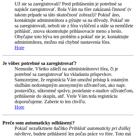
Už ste sa zaregistrovali? Pred prihlásením je potrebné sa
najskôr zaregistrovať. Bola Vám na fóre zakázaná činnosť (v
takom prípade sa táto skutočnosť zobrazí)? Pokiaľ áno,
kontaktujte administrátora a pýtajte sa na dôvody. Pokiaľ ste
sa zaregistrovali, neboli ste z fóra vylúčení a stále sa nemôžete
prihlásiť, znova skontrolujte prihlasovacie meno a heslo.
Obyčajne toto býva ten problém a pokiaľ nie je, kontaktujte
administrátora, možno má chybné nastavenia fóra.
Hore
Je vôbec potrebné sa zaregistrovať?
Nemusíte. Všetko záleží na administrátorovi fóra, či je
potrebné sa zaregistrovať ku vkladaniu príspevkov.
Samozrejme, že registrácia Vám umožní prístup k ostatným
službám nedostupným anonymným užívateľom, ako napr.
postavičky, súkromné správy, posielanie e-mailov užívateľom,
prihlásenie do skupín, atď. Vrele Vám teda registráciu
doporučujeme. Zaberie to len chvíľu.
Hore
Prečo som automaticky odhlásený?
Pokiaľ nezaškrtnete tlačítko
Prihlásiť automaticky pri ďalšej
návšteve
, budete prihlásený len počas práce vo fóre. Toto má