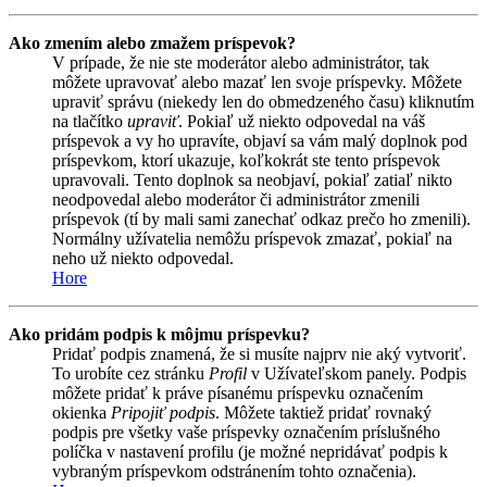
Ako zmením alebo zmažem príspevok?
V prípade, že nie ste moderátor alebo administrátor, tak
môžete upravovať alebo mazať len svoje príspevky. Môžete
upraviť správu (niekedy len do obmedzeného času) kliknutím
na tlačítko
upraviť
. Pokiaľ už niekto odpovedal na váš
príspevok a vy ho upravíte, objaví sa vám malý doplnok pod
príspevkom, ktorí ukazuje, koľkokrát ste tento príspevok
upravovali. Tento doplnok sa neobjaví, pokiaľ zatiaľ nikto
neodpovedal alebo moderátor či administrátor zmenili
príspevok (tí by mali sami zanechať odkaz prečo ho zmenili).
Normálny užívatelia nemôžu príspevok zmazať, pokiaľ na
neho už niekto odpovedal.
Hore
Ako pridám podpis k môjmu príspevku?
Pridať podpis znamená, že si musíte najprv nie aký vytvoriť.
To urobíte cez stránku
Profil
v Užívateľskom panely. Podpis
môžete pridať k práve písanému príspevku označením
okienka
Pripojiť podpis
. Môžete taktiež pridať rovnaký
podpis pre všetky vaše príspevky označením príslušného
políčka v nastavení profilu (je možné nepridávať podpis k
vybraným príspevkom odstránením tohto označenia).