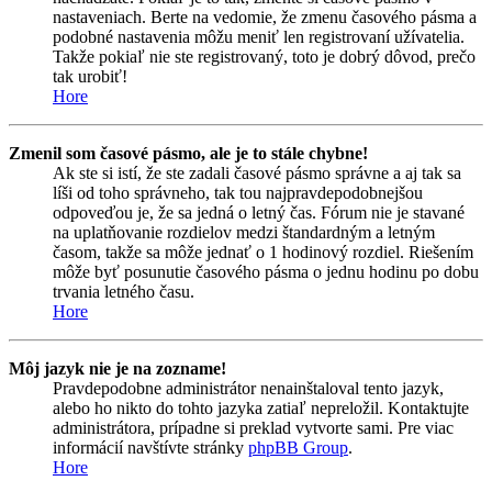
nastaveniach. Berte na vedomie, že zmenu časového pásma a
podobné nastavenia môžu meniť len registrovaní užívatelia.
Takže pokiaľ nie ste registrovaný, toto je dobrý dôvod, prečo
tak urobiť!
Hore
Zmenil som časové pásmo, ale je to stále chybne!
Ak ste si istí, že ste zadali časové pásmo správne a aj tak sa
líši od toho správneho, tak tou najpravdepodobnejšou
odpoveďou je, že sa jedná o letný čas. Fórum nie je stavané
na uplatňovanie rozdielov medzi štandardným a letným
časom, takže sa môže jednať o 1 hodinový rozdiel. Riešením
môže byť posunutie časového pásma o jednu hodinu po dobu
trvania letného času.
Hore
Môj jazyk nie je na zozname!
Pravdepodobne administrátor nenainštaloval tento jazyk,
alebo ho nikto do tohto jazyka zatiaľ nepreložil. Kontaktujte
administrátora, prípadne si preklad vytvorte sami. Pre viac
informácií navštívte stránky
phpBB Group
.
Hore