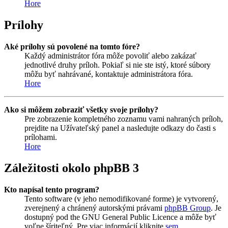
Hore
Prílohy
Aké prílohy sú povolené na tomto fóre?
Každý administrátor fóra môže povoliť alebo zakázať
jednotlivé druhy príloh. Pokiaľ si nie ste istý, ktoré súbory
môžu byť nahrávané, kontaktuje administrátora fóra.
Hore
Ako si môžem zobraziť všetky svoje prílohy?
Pre zobrazenie kompletného zoznamu vami nahraných príloh,
prejdite na Užívateľský panel a nasledujte odkazy do časti s
prílohami.
Hore
Záležitosti okolo phpBB 3
Kto napísal tento program?
Tento software (v jeho nemodifikované forme) je vytvorený,
zverejnený a chránený autorskými právami
phpBB Group
. Je
dostupný pod the GNU General Public Licence a môže byť
voľne šíriteľný. Pre viac informácií kliknite
sem
.