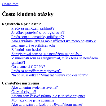
Obsah fóra
Často kladené otázky
Registrácia a prihlásenie
Prečo sa nemôžem prihlásiť?
Je vôbec potrebné sa zaregistrovať?
Prečo som automaticky odhlásený?
Ako zabránim, aby sa moje užívateľské meno objavilo v
zozname práve prihlásených?
Zabudol som heslo!
Zaregistroval som sa, ale nemôžem sa prihlásiť!
V minulosti som sa zaregistroval, avšak teraz sa nemôžem
prihlásiť!
Čo znamená COPPA?
Prečo sa nemôžem zaregistrovať?
Na čo slúži odkaz "Vymazať všetky cookies fóra"?
Užívateľské nastavenia
Ako zmením svoje nastavenia?
Časy sú chybné!
Zmenil som časové pásmo, ale je to stále chybne!
Môj jazyk nie je na zozname!
Ako zobrazím obrázok pri užívateľskom mene?