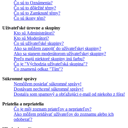
Čo sú to Oznámenia?
Čo sú to dôležité témy?
Čo sú to Zamknuté témy?
Čo sú ikony tém?
Užívateľské úrovne a skupiny
Kto sú Administrátori?
Kto sú Moderátori?
Čo sú užívateľské skupiny?
Ako sa môžem zapojiť do užívateľskej skupiny?
Ako sa stanem moderátorom užívateľskej skupiny?
Prečo majú niektoré skupiny inú farbu?
Čo je "Východzia užívateľská skupina"?
Čo znamená odkaz "Tím"?
Súkromné správy
Nemôžem posielať súkromné správy!
Dostávam nechcené súkromné správy!
Dostal/a som spamový a obťažujúci e-mail od niekoho z fóra!
Priatelia a nepriatelia
Čo je môj zoznam priateľov a nepriateľov?
Ako môžem pridávať užívateľov do zoznamu alebo ich
odoberať?