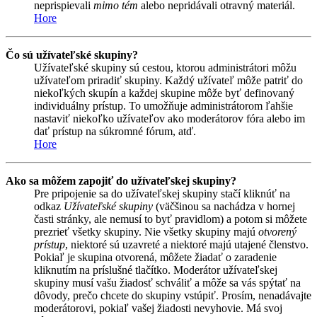
neprispievali
mimo tém
alebo nepridávali otravný materiál.
Hore
Čo sú užívateľské skupiny?
Užívateľské skupiny sú cestou, ktorou administrátori môžu
užívateľom priradiť skupiny. Každý užívateľ môže patriť do
niekoľkých skupín a každej skupine môže byť definovaný
individuálny prístup. To umožňuje administrátorom ľahšie
nastaviť niekoľko užívateľov ako moderátorov fóra alebo im
dať prístup na súkromné fórum, atď.
Hore
Ako sa môžem zapojiť do užívateľskej skupiny?
Pre pripojenie sa do užívateľskej skupiny stačí kliknúť na
odkaz
Užívateľské skupiny
(väčšinou sa nachádza v hornej
časti stránky, ale nemusí to byť pravidlom) a potom si môžete
prezrieť všetky skupiny. Nie všetky skupiny majú
otvorený
prístup
, niektoré sú uzavreté a niektoré majú utajené členstvo.
Pokiaľ je skupina otvorená, môžete žiadať o zaradenie
kliknutím na príslušné tlačítko. Moderátor užívateľskej
skupiny musí vašu žiadosť schváliť a môže sa vás spýtať na
dôvody, prečo chcete do skupiny vstúpiť. Prosím, nenadávajte
moderátorovi, pokiaľ vašej žiadosti nevyhovie. Má svoj