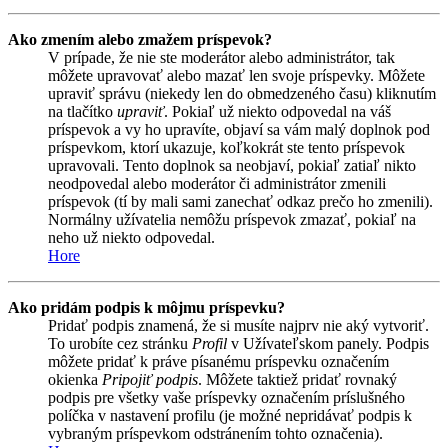
Ako zmením alebo zmažem príspevok?
V prípade, že nie ste moderátor alebo administrátor, tak
môžete upravovať alebo mazať len svoje príspevky. Môžete
upraviť správu (niekedy len do obmedzeného času) kliknutím
na tlačítko
upraviť
. Pokiaľ už niekto odpovedal na váš
príspevok a vy ho upravíte, objaví sa vám malý doplnok pod
príspevkom, ktorí ukazuje, koľkokrát ste tento príspevok
upravovali. Tento doplnok sa neobjaví, pokiaľ zatiaľ nikto
neodpovedal alebo moderátor či administrátor zmenili
príspevok (tí by mali sami zanechať odkaz prečo ho zmenili).
Normálny užívatelia nemôžu príspevok zmazať, pokiaľ na
neho už niekto odpovedal.
Hore
Ako pridám podpis k môjmu príspevku?
Pridať podpis znamená, že si musíte najprv nie aký vytvoriť.
To urobíte cez stránku
Profil
v Užívateľskom panely. Podpis
môžete pridať k práve písanému príspevku označením
okienka
Pripojiť podpis
. Môžete taktiež pridať rovnaký
podpis pre všetky vaše príspevky označením príslušného
políčka v nastavení profilu (je možné nepridávať podpis k
vybraným príspevkom odstránením tohto označenia).