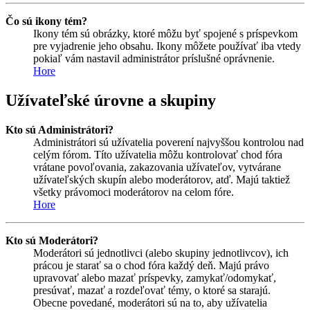
Čo sú ikony tém?
Ikony tém sú obrázky, ktoré môžu byť spojené s príspevkom
pre vyjadrenie jeho obsahu. Ikony môžete používať iba vtedy
pokiaľ vám nastavil administrátor príslušné oprávnenie.
Hore
Užívateľské úrovne a skupiny
Kto sú Administrátori?
Administrátori sú užívatelia poverení najvyššou kontrolou nad
celým fórom. Títo užívatelia môžu kontrolovať chod fóra
vrátane povoľovania, zakazovania užívateľov, vytvárane
užívateľských skupín alebo moderátorov, atď. Majú taktiež
všetky právomoci moderátorov na celom fóre.
Hore
Kto sú Moderátori?
Moderátori sú jednotlivci (alebo skupiny jednotlivcov), ich
prácou je starať sa o chod fóra každý deň. Majú právo
upravovať alebo mazať príspevky, zamykať/odomykať,
presúvať, mazať a rozdeľovať témy, o ktoré sa starajú.
Obecne povedané, moderátori sú na to, aby užívatelia