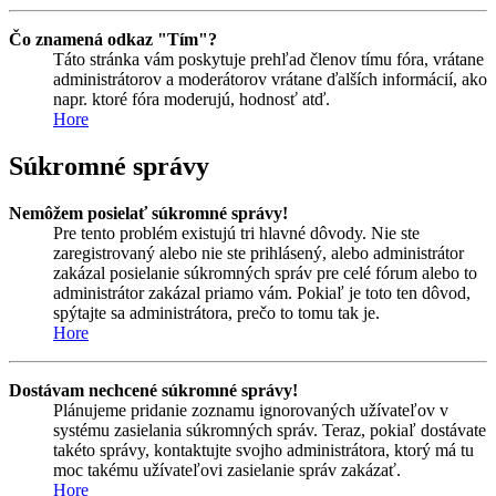
Čo znamená odkaz "Tím"?
Táto stránka vám poskytuje prehľad členov tímu fóra, vrátane
administrátorov a moderátorov vrátane ďalších informácií, ako
napr. ktoré fóra moderujú, hodnosť atď.
Hore
Súkromné správy
Nemôžem posielať súkromné správy!
Pre tento problém existujú tri hlavné dôvody. Nie ste
zaregistrovaný alebo nie ste prihlásený, alebo administrátor
zakázal posielanie súkromných správ pre celé fórum alebo to
administrátor zakázal priamo vám. Pokiaľ je toto ten dôvod,
spýtajte sa administrátora, prečo to tomu tak je.
Hore
Dostávam nechcené súkromné správy!
Plánujeme pridanie zoznamu ignorovaných užívateľov v
systému zasielania súkromných správ. Teraz, pokiaľ dostávate
takéto správy, kontaktujte svojho administrátora, ktorý má tu
moc takému užívateľovi zasielanie správ zakázať.
Hore