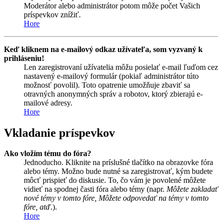
Moderátor alebo administrátor potom môže počet Vašich
príspevkov znížiť.
Hore
Keď kliknem na e-mailový odkaz užívateľa, som vyzvaný k
prihláseniu!
Len zaregistrovaní užívatelia môžu posielať e-mail ľuďom cez
nastavený e-mailový formulár (pokiaľ administrátor túto
možnosť povolil). Toto opatrenie umožňuje zbaviť sa
otravných anonymných správ a robotov, ktorý zbierajú e-
mailové adresy.
Hore
Vkladanie príspevkov
Ako vložím tému do fóra?
Jednoducho. Kliknite na príslušné tlačítko na obrazovke fóra
alebo témy. Možno bude nutné sa zaregistrovať, kým budete
môcť prispieť do diskusie. To, čo vám je povolené môžete
vidieť na spodnej časti fóra alebo témy (napr.
Môžete zakladať
nové témy v tomto fóre, Môžete odpovedať na témy v tomto
fóre, atď.
).
Hore