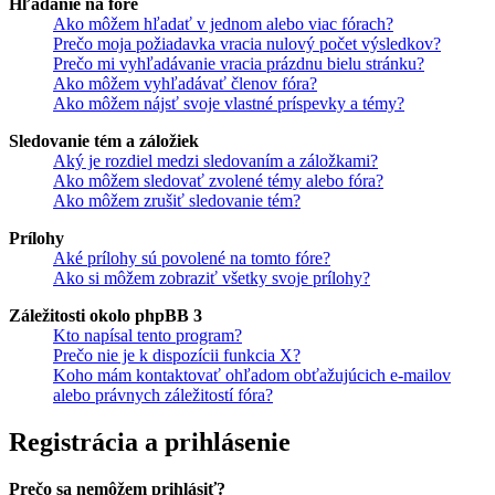
Hľadanie na fóre
Ako môžem hľadať v jednom alebo viac fórach?
Prečo moja požiadavka vracia nulový počet výsledkov?
Prečo mi vyhľadávanie vracia prázdnu bielu stránku?
Ako môžem vyhľadávať členov fóra?
Ako môžem nájsť svoje vlastné príspevky a témy?
Sledovanie tém a záložiek
Aký je rozdiel medzi sledovaním a záložkami?
Ako môžem sledovať zvolené témy alebo fóra?
Ako môžem zrušiť sledovanie tém?
Prílohy
Aké prílohy sú povolené na tomto fóre?
Ako si môžem zobraziť všetky svoje prílohy?
Záležitosti okolo phpBB 3
Kto napísal tento program?
Prečo nie je k dispozícii funkcia X?
Koho mám kontaktovať ohľadom obťažujúcich e-mailov
alebo právnych záležitostí fóra?
Registrácia a prihlásenie
Prečo sa nemôžem prihlásiť?