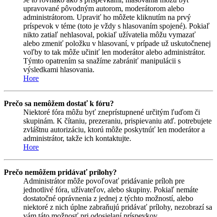
upravované pôvodným autorom, moderátorom alebo
administrátorom. Upraviť ho môžete kliknutím na prvý
príspevok v téme (toto je vždy s hlasovaním spojené). Pokiaľ
nikto zatiaľ nehlasoval, pokiaľ užívatelia môžu vymazať
alebo zmeniť položku v hlasovaní, v prípade už uskutočnenej
voľby to tak môže učiniť len moderátor alebo administrátor.
Týmto opatrením sa snažíme zabrániť manipulácii s
výsledkami hlasovania.
Hore
Prečo sa nemôžem dostať k fóru?
Niektoré fóra môžu byť zneprístupnené určitým ľuďom či
skupinám. K čítaniu, prezeraniu, prispievaniu atď. potrebujete
zvláštnu autorizáciu, ktorú môže poskytnúť len moderátor a
administrátor, takže ich kontaktujte.
Hore
Prečo nemôžem pridávať prílohy?
Administrátor môže povoľovať pridávanie príloh pre
jednotlivé fóra, užívateľov, alebo skupiny. Pokiaľ nemáte
dostatočné oprávnenia z jednej z týchto možností, alebo
niektoré z nich úplne zabraňujú pridávať prílohy, nezobrazí sa
vám táto možnosť pri odosielaní príspevkov.