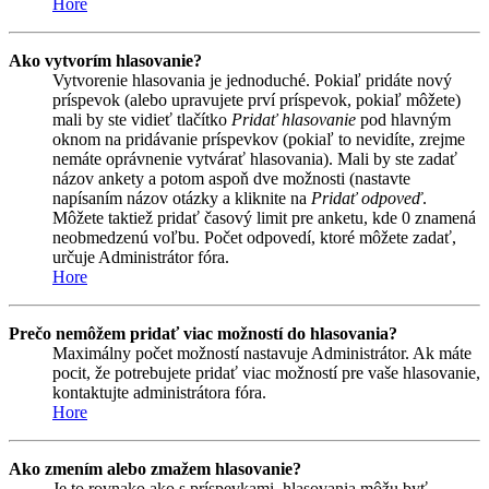
Hore
Ako vytvorím hlasovanie?
Vytvorenie hlasovania je jednoduché. Pokiaľ pridáte nový
príspevok (alebo upravujete prví príspevok, pokiaľ môžete)
mali by ste vidieť tlačítko
Pridať hlasovanie
pod hlavným
oknom na pridávanie príspevkov (pokiaľ to nevidíte, zrejme
nemáte oprávnenie vytvárať hlasovania). Mali by ste zadať
názov ankety a potom aspoň dve možnosti (nastavte
napísaním názov otázky a kliknite na
Pridať odpoveď
.
Môžete taktiež pridať časový limit pre anketu, kde 0 znamená
neobmedzenú voľbu. Počet odpovedí, ktoré môžete zadať,
určuje Administrátor fóra.
Hore
Prečo nemôžem pridať viac možností do hlasovania?
Maximálny počet možností nastavuje Administrátor. Ak máte
pocit, že potrebujete pridať viac možností pre vaše hlasovanie,
kontaktujte administrátora fóra.
Hore
Ako zmením alebo zmažem hlasovanie?
Je to rovnako ako s príspevkami, hlasovania môžu byť