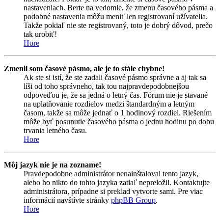
nastaveniach. Berte na vedomie, že zmenu časového pásma a
podobné nastavenia môžu meniť len registrovaní užívatelia.
Takže pokiaľ nie ste registrovaný, toto je dobrý dôvod, prečo
tak urobiť!
Hore
Zmenil som časové pásmo, ale je to stále chybne!
Ak ste si istí, že ste zadali časové pásmo správne a aj tak sa
líši od toho správneho, tak tou najpravdepodobnejšou
odpoveďou je, že sa jedná o letný čas. Fórum nie je stavané
na uplatňovanie rozdielov medzi štandardným a letným
časom, takže sa môže jednať o 1 hodinový rozdiel. Riešením
môže byť posunutie časového pásma o jednu hodinu po dobu
trvania letného času.
Hore
Môj jazyk nie je na zozname!
Pravdepodobne administrátor nenainštaloval tento jazyk,
alebo ho nikto do tohto jazyka zatiaľ nepreložil. Kontaktujte
administrátora, prípadne si preklad vytvorte sami. Pre viac
informácií navštívte stránky
phpBB Group
.
Hore