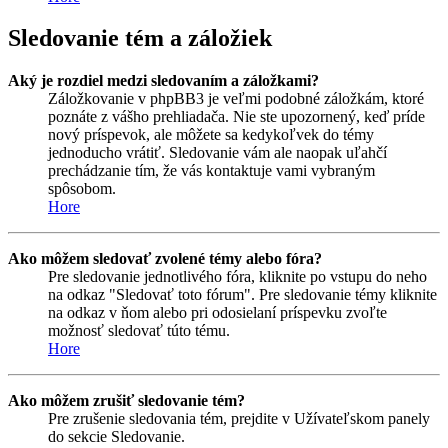
Sledovanie tém a záložiek
Aký je rozdiel medzi sledovaním a záložkami?
Záložkovanie v phpBB3 je veľmi podobné záložkám, ktoré
poznáte z vášho prehliadača. Nie ste upozornený, keď príde
nový príspevok, ale môžete sa kedykoľvek do témy
jednoducho vrátiť. Sledovanie vám ale naopak uľahčí
prechádzanie tím, že vás kontaktuje vami vybraným
spôsobom.
Hore
Ako môžem sledovať zvolené témy alebo fóra?
Pre sledovanie jednotlivého fóra, kliknite po vstupu do neho
na odkaz "Sledovať toto fórum". Pre sledovanie témy kliknite
na odkaz v ňom alebo pri odosielaní príspevku zvoľte
možnosť sledovať túto tému.
Hore
Ako môžem zrušiť sledovanie tém?
Pre zrušenie sledovania tém, prejdite v Užívateľskom panely
do sekcie Sledovanie.