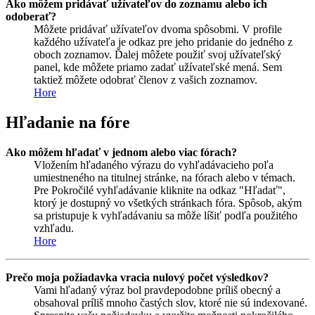
Ako môžem pridávať užívateľov do zoznamu alebo ich
odoberať?
Môžete pridávať užívateľov dvoma spôsobmi. V profile
každého užívateľa je odkaz pre jeho pridanie do jedného z
oboch zoznamov. Ďalej môžete použiť svoj užívateľský
panel, kde môžete priamo zadať užívateľské mená. Sem
taktiež môžete odobrať členov z vašich zoznamov.
Hore
Hľadanie na fóre
Ako môžem hľadať v jednom alebo viac fórach?
Vložením hľadaného výrazu do vyhľadávacieho poľa
umiestneného na titulnej stránke, na fórach alebo v témach.
Pre Pokročilé vyhľadávanie kliknite na odkaz "Hľadať",
ktorý je dostupný vo všetkých stránkach fóra. Spôsob, akým
sa pristupuje k vyhľadávaniu sa môže líšiť podľa použitého
vzhľadu.
Hore
Prečo moja požiadavka vracia nulový počet výsledkov?
Vami hľadaný výraz bol pravdepodobne príliš obecný a
obsahoval príliš mnoho častých slov, ktoré nie sú indexované.