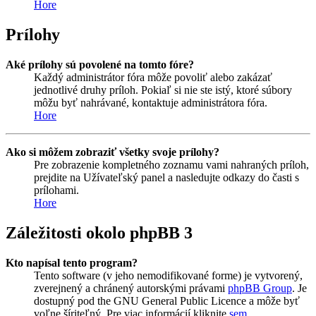
Hore
Prílohy
Aké prílohy sú povolené na tomto fóre?
Každý administrátor fóra môže povoliť alebo zakázať
jednotlivé druhy príloh. Pokiaľ si nie ste istý, ktoré súbory
môžu byť nahrávané, kontaktuje administrátora fóra.
Hore
Ako si môžem zobraziť všetky svoje prílohy?
Pre zobrazenie kompletného zoznamu vami nahraných príloh,
prejdite na Užívateľský panel a nasledujte odkazy do časti s
prílohami.
Hore
Záležitosti okolo phpBB 3
Kto napísal tento program?
Tento software (v jeho nemodifikované forme) je vytvorený,
zverejnený a chránený autorskými právami
phpBB Group
. Je
dostupný pod the GNU General Public Licence a môže byť
voľne šíriteľný. Pre viac informácií kliknite
sem
.