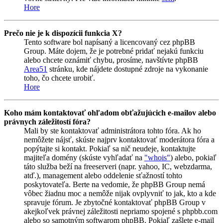
Hore
Prečo nie je k dispozícii funkcia X?
Tento software bol napísaný a licencovaný cez phpBB
Group. Máte dojem, že je potrebné pridať nejakú funkciu
alebo chcete oznámiť chybu, prosíme, navštívte phpBB
Area51
stránku, kde nájdete dostupné zdroje na vykonanie
toho, čo chcete urobiť.
Hore
Koho mám kontaktovať ohľadom obťažujúcich e-mailov alebo
právnych záležitostí fóra?
Mali by ste kontaktovať administrátora tohto fóra. Ak ho
nemôžete nájsť, skúste najprv kontaktovať moderátora fóra a
popýtajte si kontakt. Pokiaľ sa nič neudeje, kontaktujte
majiteľa domény (skúste vyhľadať na
"whois"
) alebo, pokiaľ
táto služba beží na freeserveri (napr. yahoo, IC, webzdarma,
atď.), management alebo oddelenie sťažností tohto
poskytovateľa. Berte na vedomie, že phpBB Group nemá
vôbec žiadnu moc a nemôže nijak ovplyvniť to jak, kto a kde
spravuje fórum. Je zbytočné kontaktovať phpBB Group v
akejkoľvek právnej záležitosti nepriamo spojené s phpbb.com
alebo so samotným softwarom phpBB. Pokiaľ zašlete e-mail