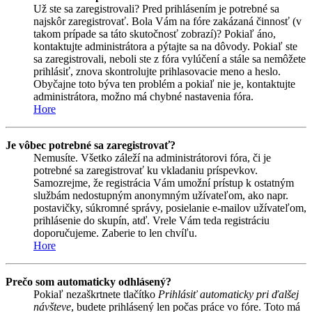
Už ste sa zaregistrovali? Pred prihlásením je potrebné sa
najskôr zaregistrovať. Bola Vám na fóre zakázaná činnosť (v
takom prípade sa táto skutočnosť zobrazí)? Pokiaľ áno,
kontaktujte administrátora a pýtajte sa na dôvody. Pokiaľ ste
sa zaregistrovali, neboli ste z fóra vylúčení a stále sa nemôžete
prihlásiť, znova skontrolujte prihlasovacie meno a heslo.
Obyčajne toto býva ten problém a pokiaľ nie je, kontaktujte
administrátora, možno má chybné nastavenia fóra.
Hore
Je vôbec potrebné sa zaregistrovať?
Nemusíte. Všetko záleží na administrátorovi fóra, či je
potrebné sa zaregistrovať ku vkladaniu príspevkov.
Samozrejme, že registrácia Vám umožní prístup k ostatným
službám nedostupným anonymným užívateľom, ako napr.
postavičky, súkromné správy, posielanie e-mailov užívateľom,
prihlásenie do skupín, atď. Vrele Vám teda registráciu
doporučujeme. Zaberie to len chvíľu.
Hore
Prečo som automaticky odhlásený?
Pokiaľ nezaškrtnete tlačítko
Prihlásiť automaticky pri ďalšej
návšteve
, budete prihlásený len počas práce vo fóre. Toto má