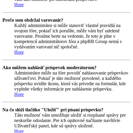
Hore
Prečo som obdržal varovanie?
Každý administrátor si môže stanoviť vlastné pravidlá na
svojom fóre, pokiaľ ich porušíte, môže vám byť udelené
varovanie. Prosíme berte na vedomie, že toto je plne v
kompetencií administrátorov fóra a phpBB Group nemá s
vydávaním varovaní nič spoločné.
Hore
Ako môžem nahlásiť príspevok moderátorom?
Administrátor môže na fóre povoliť nahlasovanie príspevkov
užívateľovi. Pokiaľ je táto možnosť povolené, u každého
príspevku uvidíte ikonu, ktorá vás privedie na formulár, kde
vyplníte všetky informácie pre nahlásenie príspevku.
Hore
Na čo slúži tlačítko "Uložiť" pri písaní príspevku?
Táto možnosť vám umožňuje uložiť si rozpísané správy pre
neskoršie odoslanie. Pre ich opätovné načítanie navštívte
Užívateľský panel, kde sú správy uložené.
Hore