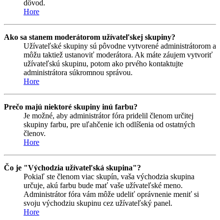
dôvod.
Hore
Ako sa stanem moderátorom užívateľskej skupiny?
Užívateľské skupiny sú pôvodne vytvorené administrátorom a
môžu taktiež ustanoviť moderátora. Ak máte záujem vytvoriť
užívateľskú skupinu, potom ako prvého kontaktujte
administrátora súkromnou správou.
Hore
Prečo majú niektoré skupiny inú farbu?
Je možné, aby administrátor fóra pridelil členom určitej
skupiny farbu, pre uľahčenie ich odlíšenia od ostatných
členov.
Hore
Čo je "Východzia užívateľská skupina"?
Pokiaľ ste členom viac skupín, vaša východzia skupina
určuje, akú farbu bude mať vaše užívateľské meno.
Administrátor fóra vám môže udeliť oprávnenie meniť si
svoju východziu skupinu cez užívateľský panel.
Hore