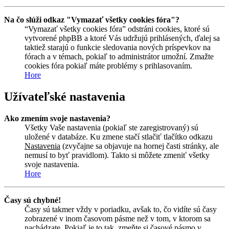
Na čo slúži odkaz "Vymazať všetky cookies fóra"?
“Vymazať všetky cookies fóra” odstráni cookies, ktoré sú
vytvorené phpBB a ktoré Vás udržujú prihlásených, ďalej sa
taktiež starajú o funkcie sledovania nových príspevkov na
fórach a v témach, pokiaľ to administrátor umožní. Zmažte
cookies fóra pokiaľ máte problémy s prihlasovaním.
Hore
Užívateľské nastavenia
Ako zmením svoje nastavenia?
Všetky Vaše nastavenia (pokiaľ ste zaregistrovaný) sú
uložené v databáze. Ku zmene stačí stlačiť tlačítko odkazu
Nastavenia
(zvyčajne sa objavuje na hornej časti stránky, ale
nemusí to byť pravidlom). Takto si môžete zmeniť všetky
svoje nastavenia.
Hore
Časy sú chybné!
Časy sú takmer vždy v poriadku, avšak to, čo vidíte sú časy
zobrazené v inom časovom pásme než v tom, v ktorom sa
nachádzate. Pokiaľ je to tak, zmeňte si časové pásmo v