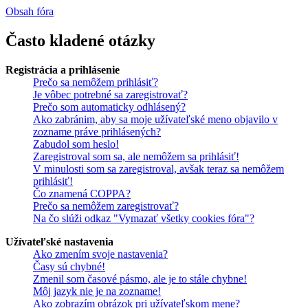
Obsah fóra
Často kladené otázky
Registrácia a prihlásenie
Prečo sa nemôžem prihlásiť?
Je vôbec potrebné sa zaregistrovať?
Prečo som automaticky odhlásený?
Ako zabránim, aby sa moje užívateľské meno objavilo v
zozname práve prihlásených?
Zabudol som heslo!
Zaregistroval som sa, ale nemôžem sa prihlásiť!
V minulosti som sa zaregistroval, avšak teraz sa nemôžem
prihlásiť!
Čo znamená COPPA?
Prečo sa nemôžem zaregistrovať?
Na čo slúži odkaz "Vymazať všetky cookies fóra"?
Užívateľské nastavenia
Ako zmením svoje nastavenia?
Časy sú chybné!
Zmenil som časové pásmo, ale je to stále chybne!
Môj jazyk nie je na zozname!
Ako zobrazím obrázok pri užívateľskom mene?