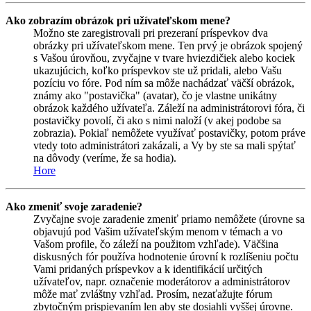
Ako zobrazím obrázok pri užívateľskom mene?
Možno ste zaregistrovali pri prezeraní príspevkov dva
obrázky pri užívateľskom mene. Ten prvý je obrázok spojený
s Vašou úrovňou, zvyčajne v tvare hviezdičiek alebo kociek
ukazujúcich, koľko príspevkov ste už pridali, alebo Vašu
pozíciu vo fóre. Pod ním sa môže nachádzať väčší obrázok,
známy ako "postavička" (avatar), čo je vlastne unikátny
obrázok každého užívateľa. Záleží na administrátorovi fóra, či
postavičky povolí, či ako s nimi naloží (v akej podobe sa
zobrazia). Pokiaľ nemôžete využívať postavičky, potom práve
vtedy toto administrátori zakázali, a Vy by ste sa mali spýtať
na dôvody (veríme, že sa hodia).
Hore
Ako zmeniť svoje zaradenie?
Zvyčajne svoje zaradenie zmeniť priamo nemôžete (úrovne sa
objavujú pod Vašim užívateľským menom v témach a vo
Vašom profile, čo záleží na použitom vzhľade). Väčšina
diskusných fór používa hodnotenie úrovní k rozlíšeniu počtu
Vami pridaných príspevkov a k identifikácií určitých
užívateľov, napr. označenie moderátorov a administrátorov
môže mať zvláštny vzhľad. Prosím, nezaťažujte fórum
zbytočným prispievaním len aby ste dosiahli vyššej úrovne.