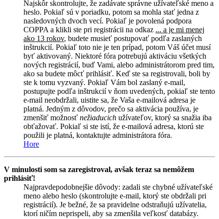
Najskôr skontrolujte, že zadávate správne užívateľské meno a
heslo. Pokiaľ sú v poriadku, potom sa mohla stať jedna z
nasledovných dvoch vecí. Pokiaľ je povolená podpora
COPPA a klikli ste pri registrácii na odkaz
... a je mi menej
ako 13 rokov
, budete musieť postupovať podľa zaslaných
inštrukcií. Pokiaľ toto nie je ten prípad, potom Váš účet musí
byť aktivovaný. Niektoré fóra potrebujú aktiváciu všetkých
nových registrácií, buď Vami, alebo administrátorom pred tim,
ako sa budete môcť prihlásiť. Keď ste sa registrovali, boli by
ste k tomu vyzvaný. Pokiaľ Vám bol zaslaný e-mail,
postupujte podľa inštrukcií v ňom uvedených, pokiaľ ste tento
e-mail neobdržali, uistite sa, že Vaša e-mailová adresa je
platná. Jedným z dôvodov, prečo sa aktivácia používa, je
zmenšiť možnosť
nežiaducich
užívateľov, ktorý sa snažia iba
obťažovať. Pokiaľ si ste istí, že e-mailová adresa, ktorú ste
použili je platná, kontaktujte administrátora fóra.
Hore
V minulosti som sa zaregistroval, avšak teraz sa nemôžem
prihlásiť!
Najpravdepodobnejšie dôvody: zadali ste chybné užívateľské
meno alebo heslo (skontrolujte e-mail, ktorý ste obdržali pri
registrácií). Je bežné, že sa pravidelne odstraňujú užívatelia,
ktorí ničím neprispeli, aby sa zmenšila veľkosť databázy.