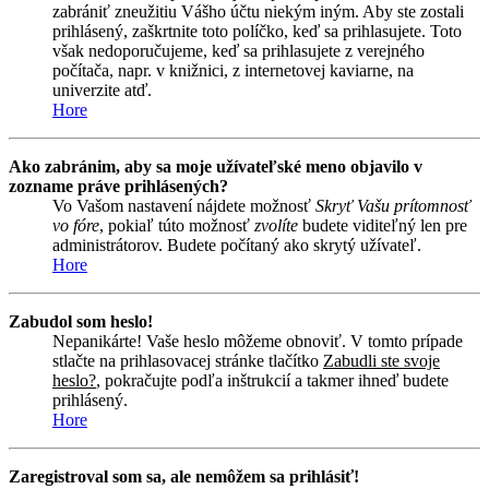
zabrániť zneužitiu Vášho účtu niekým iným. Aby ste zostali
prihlásený, zaškrtnite toto políčko, keď sa prihlasujete. Toto
však nedoporučujeme, keď sa prihlasujete z verejného
počítača, napr. v knižnici, z internetovej kaviarne, na
univerzite atď.
Hore
Ako zabránim, aby sa moje užívateľské meno objavilo v
zozname práve prihlásených?
Vo Vašom nastavení nájdete možnosť
Skryť Vašu prítomnosť
vo fóre
, pokiaľ túto možnosť
zvolíte
budete viditeľný len pre
administrátorov. Budete počítaný ako skrytý užívateľ.
Hore
Zabudol som heslo!
Nepanikárte! Vaše heslo môžeme obnoviť. V tomto prípade
stlačte na prihlasovacej stránke tlačítko
Zabudli ste svoje
heslo?
, pokračujte podľa inštrukcií a takmer ihneď budete
prihlásený.
Hore
Zaregistroval som sa, ale nemôžem sa prihlásiť!