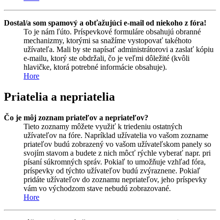
Dostal/a som spamový a obťažujúci e-mail od niekoho z fóra!
To je nám ľúto. Príspevkové formuláre obsahujú obranné
mechanizmy, ktorými sa snažíme vystopovať takéhoto
užívateľa. Mali by ste napísať administrátorovi a zaslať kópiu
e-mailu, ktorý ste obdržali, čo je veľmi dôležité (kvôli
hlavičke, ktorá potrebné informácie obsahuje).
Hore
Priatelia a nepriatelia
Čo je môj zoznam priateľov a nepriateľov?
Tieto zoznamy môžete využiť k triedeniu ostatných
užívateľov na fóre. Napríklad užívatelia vo vašom zozname
priateľov budú zobrazený vo vašom užívateľskom panely so
svojím stavom a budete z nich môcť rýchle vyberať napr. pri
písaní súkromných správ. Pokiaľ to umožňuje vzhľad fóra,
príspevky od týchto užívateľov budú zvýraznene. Pokiaľ
pridáte užívateľov do zoznamu nepriateľov, jeho príspevky
vám vo východzom stave nebudú zobrazované.
Hore