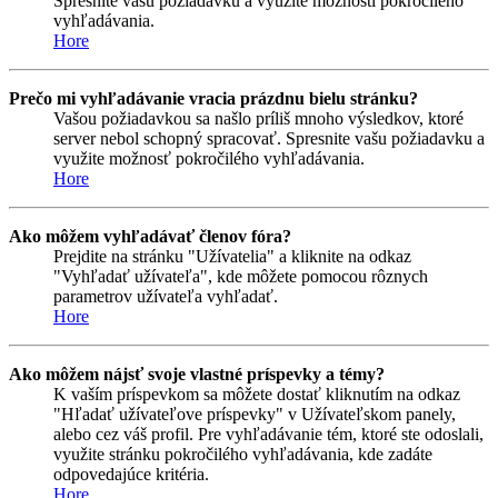
Spresnite vašu požiadavku a využite možnosti pokročilého
vyhľadávania.
Hore
Prečo mi vyhľadávanie vracia prázdnu bielu stránku?
Vašou požiadavkou sa našlo príliš mnoho výsledkov, ktoré
server nebol schopný spracovať. Spresnite vašu požiadavku a
využite možnosť pokročilého vyhľadávania.
Hore
Ako môžem vyhľadávať členov fóra?
Prejdite na stránku "Užívatelia" a kliknite na odkaz
"Vyhľadať užívateľa", kde môžete pomocou rôznych
parametrov užívateľa vyhľadať.
Hore
Ako môžem nájsť svoje vlastné príspevky a témy?
K vaším príspevkom sa môžete dostať kliknutím na odkaz
"Hľadať užívateľove príspevky" v Užívateľskom panely,
alebo cez váš profil. Pre vyhľadávanie tém, ktoré ste odoslali,
využite stránku pokročilého vyhľadávania, kde zadáte
odpovedajúce kritéria.
Hore