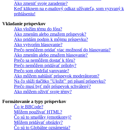
Ako zmeniť svoje zaradenie?
Keď kliknem na e-mailový odkaz užívateľa, som vyzvaný k
prihláseniu!
Vkladanie príspevkov
Ako vložím tému do fóra?
Ako zmením alebo zmažem príspevok?
Ako pridám podpis k môjmu príspevku?
Ako vytvorím hlasovanie?
Prečo nemôžem pridať viac možností do hlasovania?
Ako zmením alebo zmažem hlasovanie?
Prečo sa nemôžem dostať k fóru?
Prečo nemôžem pridávať prílohy?
Prečo som obdržal varovanie?
Ako môžem nahlásiť príspevok moderátorom?
Na čo slúži tlačítko "Uložiť" pri písaní príspevku?
Prečo musí byť môj príspevok schválený?
Ako môžem oživiť svoje témy?
Formátovanie a typy príspevkov
Čo je BBCode?
Môžem používať HTML?
Čo sú to smajlíky (emotikony)?
Môžem pridávať obrázky?
Čo sú to Globálne oznámenia?