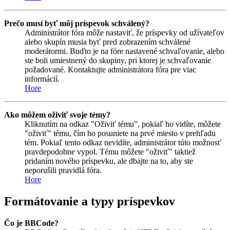
Prečo musí byť môj príspevok schválený?
Administrátor fóra môže nastaviť, že príspevky od užívateľov
alebo skupín musia byť pred zobrazením schválené
moderátormi. Buďto je na fóre nastavené schvaľovanie, alebo
ste boli umiestnený do skupiny, pri ktorej je schvaľovanie
požadované. Kontaktujte administrátora fóra pre viac
informácií.
Hore
Ako môžem oživiť svoje témy?
Kliknutím na odkaz "Oživiť tému", pokiaľ ho vidíte, môžete
"oživiť" tému, čím ho posuniete na prvé miesto v prehľadu
tém. Pokiaľ tento odkaz nevidíte, administrátor túto možnosť
pravdepodobne vypol. Tému môžete "oživiť" taktiež
pridaním nového príspevku, ale dbajte na to, aby ste
neporušili pravidlá fóra.
Hore
Formátovanie a typy príspevkov
Čo je BBCode?