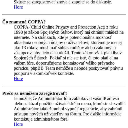
Skúste sa zaregistrovať znova a zapojte sa do diskusie.
Hore
Čo znamená COPPA?
COPPA (Child Online Privacy and Protection Act) z roku
1998 je zákon Spojených Štátov, ktorý má chrániť mládež na
internete. Na stránkach, kde je potencionálna možnosť
ukladania osobných údajov o užívateľovi, ktorému je menej
ako 13 rokov, musí mať súhlas rodičov alebo zákonných
zástupcov, aby tieto data uložil. Tento zákon však platí iba v
Spojených Štátoch. Pokiaľ si nie ste istý, či toto platí aj na
vašom fóre, doporučujeme kontaktovať vášho právneho
poradcu, phpBB Team nemôže a nebude poskytovať právnu
podporu v akomkoľvek kontexte.
Hore
Prečo sa nemôžem zaregistrovať?
Je možné, že Administrátor fóra zablokoval vašu IP adresu
alebo zakázal použitie užívateľského mena, ktoré ste si zvolili.
Administrátor taktiež mohol vypnúť registrácie, aby zabránil
prístupu nových užívateľov na fórum. Pre ďalšie informácie
kontaktuje administrátora fóra.
Hore