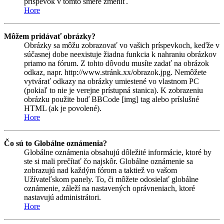
príspevok v tomto smere zmeniť.
Hore
Môžem pridávať obrázky?
Obrázky sa môžu zobrazovať vo vašich príspevkoch, keďže v
súčasnej dobe neexistuje žiadna funkcia k nahraniu obrázkov
priamo na fórum. Z tohto dôvodu musíte zadať na obrázok
odkaz, napr. http://www.stránk.xx/obrazok.jpg. Nemôžete
vytvárať odkazy na obrázky umiestené vo vlastnom PC
(pokiaľ to nie je verejne prístupná stanica). K zobrazeniu
obrázku použite buď BBCode [img] tag alebo príslušné
HTML (ak je povolené).
Hore
Čo sú to Globálne oznámenia?
Globálne oznámenia obsahujú dôležité informácie, ktoré by
ste si mali prečítať čo najskôr. Globálne oznámenie sa
zobrazujú nad každým fórom a taktiež vo vašom
Užívateľskom panely. To, či môžete odosielať globálne
oznámenie, záleží na nastavených oprávneniach, ktoré
nastavujú administrátori.
Hore