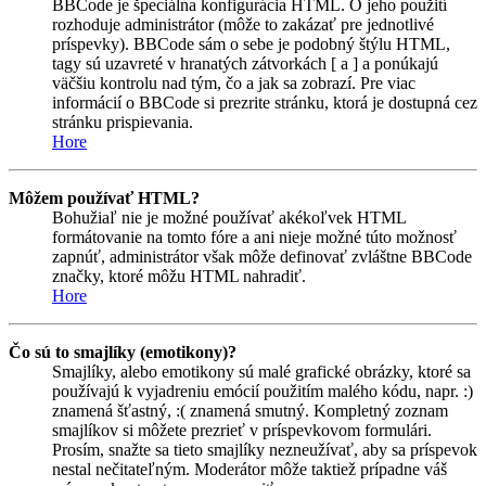
BBCode je špeciálna konfigurácia HTML. O jeho použití
rozhoduje administrátor (môže to zakázať pre jednotlivé
príspevky). BBCode sám o sebe je podobný štýlu HTML,
tagy sú uzavreté v hranatých zátvorkách [ a ] a ponúkajú
väčšiu kontrolu nad tým, čo a jak sa zobrazí. Pre viac
informácií o BBCode si prezrite stránku, ktorá je dostupná cez
stránku prispievania.
Hore
Môžem používať HTML?
Bohužiaľ nie je možné používať akékoľvek HTML
formátovanie na tomto fóre a ani nieje možné túto možnosť
zapnúť, administrátor však môže definovať zvláštne BBCode
značky, ktoré môžu HTML nahradiť.
Hore
Čo sú to smajlíky (emotikony)?
Smajlíky, alebo emotikony sú malé grafické obrázky, ktoré sa
používajú k vyjadreniu emócií použitím malého kódu, napr. :)
znamená šťastný, :( znamená smutný. Kompletný zoznam
smajlíkov si môžete prezrieť v príspevkovom formulári.
Prosím, snažte sa tieto smajlíky nezneužívať, aby sa príspevok
nestal nečitateľným. Moderátor môže taktiež prípadne váš