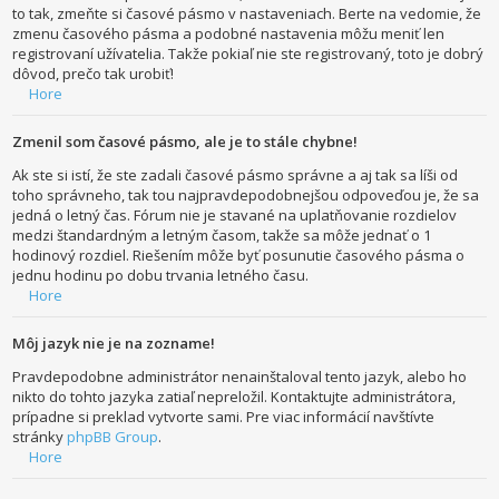
to tak, zmeňte si časové pásmo v nastaveniach. Berte na vedomie, že
zmenu časového pásma a podobné nastavenia môžu meniť len
registrovaní užívatelia. Takže pokiaľ nie ste registrovaný, toto je dobrý
dôvod, prečo tak urobiť!
Hore
Zmenil som časové pásmo, ale je to stále chybne!
Ak ste si istí, že ste zadali časové pásmo správne a aj tak sa líši od
toho správneho, tak tou najpravdepodobnejšou odpoveďou je, že sa
jedná o letný čas. Fórum nie je stavané na uplatňovanie rozdielov
medzi štandardným a letným časom, takže sa môže jednať o 1
hodinový rozdiel. Riešením môže byť posunutie časového pásma o
jednu hodinu po dobu trvania letného času.
Hore
Môj jazyk nie je na zozname!
Pravdepodobne administrátor nenainštaloval tento jazyk, alebo ho
nikto do tohto jazyka zatiaľ nepreložil. Kontaktujte administrátora,
prípadne si preklad vytvorte sami. Pre viac informácií navštívte
stránky
phpBB Group
.
Hore