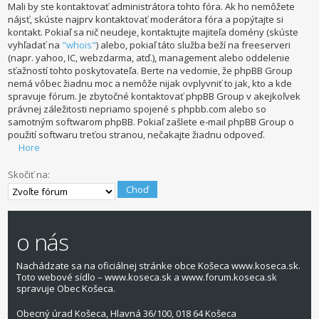
Mali by ste kontaktovať administrátora tohto fóra. Ak ho nemôžete
nájsť, skúste najprv kontaktovať moderátora fóra a popýtajte si
kontakt. Pokiaľ sa nič neudeje, kontaktujte majiteľa domény (skúste
vyhľadať na
"whois"
) alebo, pokiaľ táto služba beží na freeserveri
(napr. yahoo, IC, webzdarma, atď.), management alebo oddelenie
sťažností tohto poskytovateľa. Berte na vedomie, že phpBB Group
nemá vôbec žiadnu moc a nemôže nijak ovplyvniť to jak, kto a kde
spravuje fórum. Je zbytočné kontaktovať phpBB Group v akejkoľvek
právnej záležitosti nepriamo spojené s phpbb.com alebo so
samotným softwarom phpBB. Pokiaľ zašlete e-mail phpBB Group o
použití softwaru treťou stranou, nečakajte žiadnu odpoveď.
Hore
Skočiť na:
o nás
Nachádzate sa na oficiálnej stránke obce Košeca www.koseca.sk.
Toto webové sídlo – www.koseca.sk a www.forum.koseca.sk
spravuje Obec Košeca.
Obecný úrad Košeca, Hlavná 36/100, 018 64 Košeca