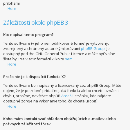
prílohami.
Hore
Záležitosti okolo phpBB 3
Kto napísal tento program?
Tento software (v jeho nemodifikované forme) je vytvorený,
zverejnený a chránený autorskými právami
phpBB Group
. Je
dostupný pod the GNU General Public Licence a môže byť voľne
šíriteľný. Pre viac informácií kliknite
sem
.
Hore
Prečo nie je k dispozícii funkcia X?
Tento software bol napísaný a licencovaný cez phpBB Group. Máte
dojem, že je potrebné pridať nejakú funkciu alebo chcete oznámiť
chybu, prosíme, navštívte phpBB
Area51
stránku, kde nájdete
dostupné zdroje na vykonanie toho, čo chcete urobiť.
Hore
Koho mám kontaktovať ohľadom obťažujúcich e-mailov alebo
právnych záležitostí fóra?