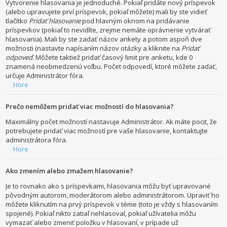
Vytvorenie hlasovania je jednoduché. Pokiaľ pridáte nový príspevok
(alebo upravujete prví príspevok, pokiaľ môžete) mali by ste vidieť
tlačítko
Pridať hlasovanie
pod hlavným oknom na pridávanie
príspevkov (pokiaľ to nevidíte, zrejme nemáte oprávnenie vytvárať
hlasovania). Mali by ste zadať názov ankety a potom aspoň dve
možnosti (nastavte napísaním názov otázky a kliknite na
Pridať
odpoveď
. Môžete taktiež pridať časový limit pre anketu, kde 0
znamená neobmedzenú voľbu. Počet odpovedí, ktoré môžete zadať,
určuje Administrátor fóra.
Hore
Prečo nemôžem pridať viac možností do hlasovania?
Maximálny počet možností nastavuje Administrátor. Ak máte pocit, že
potrebujete pridať viac možností pre vaše hlasovanie, kontaktujte
administrátora fóra.
Hore
Ako zmením alebo zmažem hlasovanie?
Je to rovnako ako s príspevkami, hlasovania môžu byť upravované
pôvodným autorom, moderátorom alebo administrátorom. Upraviť ho
môžete kliknutím na prvý príspevok v téme (toto je vždy s hlasovaním
spojené). Pokiaľ nikto zatiaľ nehlasoval, pokiaľ užívatelia môžu
vymazať alebo zmeniť položku v hlasovaní, v prípade už