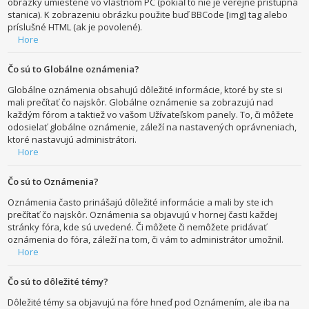
obrázky umiestené vo vlastnom PC (pokiaľ to nie je verejne prístupná
stanica). K zobrazeniu obrázku použite buď BBCode [img] tag alebo
príslušné HTML (ak je povolené).
Hore
Čo sú to Globálne oznámenia?
Globálne oznámenia obsahujú dôležité informácie, ktoré by ste si
mali prečítať čo najskôr. Globálne oznámenie sa zobrazujú nad
každým fórom a taktiež vo vašom Užívateľskom panely. To, či môžete
odosielať globálne oznámenie, záleží na nastavených oprávneniach,
ktoré nastavujú administrátori.
Hore
Čo sú to Oznámenia?
Oznámenia často prinášajú dôležité informácie a mali by ste ich
prečítať čo najskôr. Oznámenia sa objavujú v hornej časti každej
stránky fóra, kde sú uvedené. Či môžete či nemôžete pridávať
oznámenia do fóra, záleží na tom, či vám to administrátor umožnil.
Hore
Čo sú to dôležité témy?
Dôležité témy sa objavujú na fóre hneď pod Oznámením, ale iba na