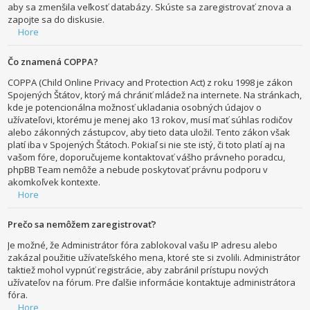
aby sa zmenšila veľkosť databázy. Skúste sa zaregistrovať znova a
zapojte sa do diskusie.
Hore
Čo znamená COPPA?
COPPA (Child Online Privacy and Protection Act) z roku 1998 je zákon
Spojených Štátov, ktorý má chrániť mládež na internete. Na stránkach,
kde je potencionálna možnosť ukladania osobných údajov o
užívateľovi, ktorému je menej ako 13 rokov, musí mať súhlas rodičov
alebo zákonných zástupcov, aby tieto data uložil. Tento zákon však
platí iba v Spojených Štátoch. Pokiaľ si nie ste istý, či toto platí aj na
vašom fóre, doporučujeme kontaktovať vášho právneho poradcu,
phpBB Team nemôže a nebude poskytovať právnu podporu v
akomkoľvek kontexte.
Hore
Prečo sa nemôžem zaregistrovať?
Je možné, že Administrátor fóra zablokoval vašu IP adresu alebo
zakázal použitie užívateľského mena, ktoré ste si zvolili. Administrátor
taktiež mohol vypnúť registrácie, aby zabránil prístupu nových
užívateľov na fórum. Pre ďalšie informácie kontaktuje administrátora
fóra.
Hore