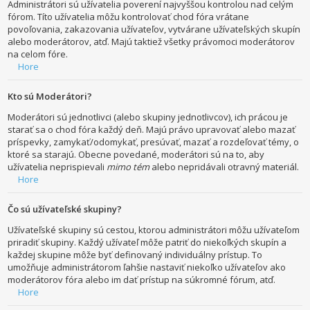
Administrátori sú užívatelia poverení najvyššou kontrolou nad celým
fórom. Títo užívatelia môžu kontrolovať chod fóra vrátane
povoľovania, zakazovania užívateľov, vytvárane užívateľských skupín
alebo moderátorov, atď. Majú taktiež všetky právomoci moderátorov
na celom fóre.
Hore
Kto sú Moderátori?
Moderátori sú jednotlivci (alebo skupiny jednotlivcov), ich prácou je
starať sa o chod fóra každý deň. Majú právo upravovať alebo mazať
príspevky, zamykať/odomykať, presúvať, mazať a rozdeľovať témy, o
ktoré sa starajú. Obecne povedané, moderátori sú na to, aby
užívatelia neprispievali
mimo tém
alebo nepridávali otravný materiál.
Hore
Čo sú užívateľské skupiny?
Užívateľské skupiny sú cestou, ktorou administrátori môžu užívateľom
priradiť skupiny. Každý užívateľ môže patriť do niekoľkých skupín a
každej skupine môže byť definovaný individuálny prístup. To
umožňuje administrátorom ľahšie nastaviť niekoľko užívateľov ako
moderátorov fóra alebo im dať prístup na súkromné fórum, atď.
Hore