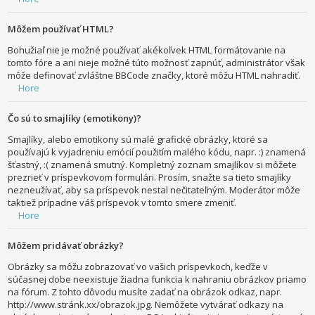
Môžem používať HTML?
Bohužiaľ nie je možné používať akékoľvek HTML formátovanie na
tomto fóre a ani nieje možné túto možnosť zapnúť, administrátor však
môže definovať zvláštne BBCode značky, ktoré môžu HTML nahradiť.
Hore
Čo sú to smajlíky (emotikony)?
Smajlíky, alebo emotikony sú malé grafické obrázky, ktoré sa
používajú k vyjadreniu emócií použitím malého kódu, napr. :) znamená
šťastný, :( znamená smutný. Kompletný zoznam smajlíkov si môžete
prezrieť v príspevkovom formulári. Prosím, snažte sa tieto smajlíky
nezneužívať, aby sa príspevok nestal nečitateľným. Moderátor môže
taktiež prípadne váš príspevok v tomto smere zmeniť.
Hore
Môžem pridávať obrázky?
Obrázky sa môžu zobrazovať vo vašich príspevkoch, keďže v
súčasnej dobe neexistuje žiadna funkcia k nahraniu obrázkov priamo
na fórum. Z tohto dôvodu musíte zadať na obrázok odkaz, napr.
http://www.stránk.xx/obrazok.jpg. Nemôžete vytvárať odkazy na