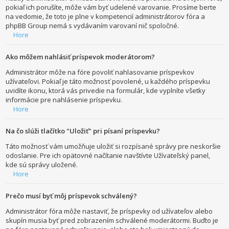
pokiaľ ich porušíte, môže vám byť udelené varovanie. Prosíme berte
na vedomie, že toto je plne v kompetencií administrátorov fóra a
phpBB Group nemá s vydávaním varovaní nič spoločné.
Hore
Ako môžem nahlásiť príspevok moderátorom?
Administrátor môže na fóre povoliť nahlasovanie príspevkov
užívateľovi. Pokiaľ je táto možnosť povolené, u každého príspevku
uvidíte ikonu, ktorá vás privedie na formulár, kde vyplníte všetky
informácie pre nahlásenie príspevku.
Hore
Na čo slúži tlačítko "Uložiť" pri písaní príspevku?
Táto možnosť vám umožňuje uložiť si rozpísané správy pre neskoršie
odoslanie. Pre ich opätovné načítanie navštívte Užívateľský panel,
kde sú správy uložené.
Hore
Prečo musí byť môj príspevok schválený?
Administrátor fóra môže nastaviť, že príspevky od užívateľov alebo
skupín musia byť pred zobrazením schválené moderátormi. Buďto je