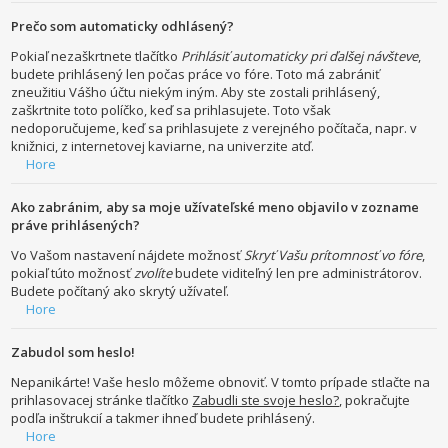
Prečo som automaticky odhlásený?
Pokiaľ nezaškrtnete tlačítko
Prihlásiť automaticky pri ďalšej návšteve
,
budete prihlásený len počas práce vo fóre. Toto má zabrániť
zneužitiu Vášho účtu niekým iným. Aby ste zostali prihlásený,
zaškrtnite toto políčko, keď sa prihlasujete. Toto však
nedoporučujeme, keď sa prihlasujete z verejného počítača, napr. v
knižnici, z internetovej kaviarne, na univerzite atď.
Hore
Ako zabránim, aby sa moje užívateľské meno objavilo v zozname
práve prihlásených?
Vo Vašom nastavení nájdete možnosť
Skryť Vašu prítomnosť vo fóre
,
pokiaľ túto možnosť
zvolíte
budete viditeľný len pre administrátorov.
Budete počítaný ako skrytý užívateľ.
Hore
Zabudol som heslo!
Nepanikárte! Vaše heslo môžeme obnoviť. V tomto prípade stlačte na
prihlasovacej stránke tlačítko
Zabudli ste svoje heslo?
, pokračujte
podľa inštrukcií a takmer ihneď budete prihlásený.
Hore