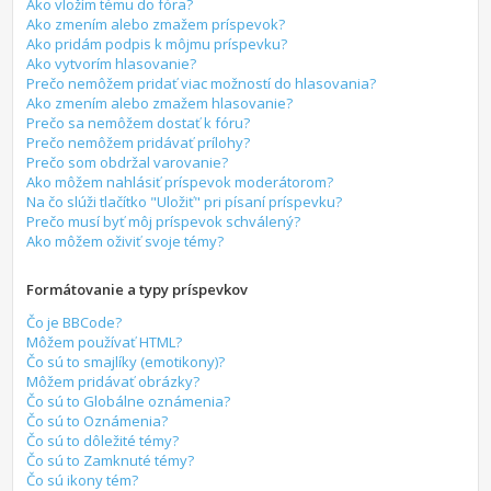
Ako vložím tému do fóra?
Ako zmením alebo zmažem príspevok?
Ako pridám podpis k môjmu príspevku?
Ako vytvorím hlasovanie?
Prečo nemôžem pridať viac možností do hlasovania?
Ako zmením alebo zmažem hlasovanie?
Prečo sa nemôžem dostať k fóru?
Prečo nemôžem pridávať prílohy?
Prečo som obdržal varovanie?
Ako môžem nahlásiť príspevok moderátorom?
Na čo slúži tlačítko "Uložiť" pri písaní príspevku?
Prečo musí byť môj príspevok schválený?
Ako môžem oživiť svoje témy?
Formátovanie a typy príspevkov
Čo je BBCode?
Môžem používať HTML?
Čo sú to smajlíky (emotikony)?
Môžem pridávať obrázky?
Čo sú to Globálne oznámenia?
Čo sú to Oznámenia?
Čo sú to dôležité témy?
Čo sú to Zamknuté témy?
Čo sú ikony tém?