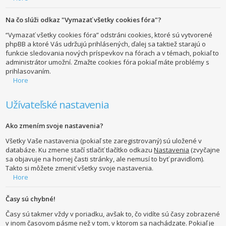
Na čo slúži odkaz "Vymazať všetky cookies fóra"?
“Vymazať všetky cookies fóra” odstráni cookies, ktoré sú vytvorené
phpBB a ktoré Vás udržujú prihlásených, ďalej sa taktiež starajú o
funkcie sledovania nových príspevkov na fórach a v témach, pokiaľ to
administrátor umožní. Zmažte cookies fóra pokiaľ máte problémy s
prihlasovaním.
Hore
Užívateľské nastavenia
Ako zmením svoje nastavenia?
Všetky Vaše nastavenia (pokiaľ ste zaregistrovaný) sú uložené v
databáze. Ku zmene stačí stlačiť tlačítko odkazu
Nastavenia
(zvyčajne
sa objavuje na hornej časti stránky, ale nemusí to byť pravidlom).
Takto si môžete zmeniť všetky svoje nastavenia.
Hore
Časy sú chybné!
Časy sú takmer vždy v poriadku, avšak to, čo vidíte sú časy zobrazené
v inom časovom pásme než v tom, v ktorom sa nachádzate. Pokiaľ je