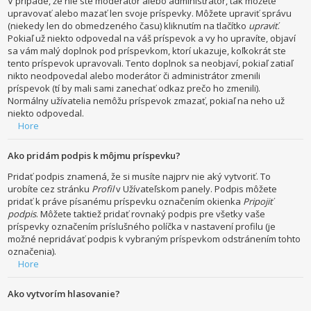
V prípade, že nie ste moderátor alebo administrátor, tak môžete
upravovať alebo mazať len svoje príspevky. Môžete upraviť správu
(niekedy len do obmedzeného času) kliknutím na tlačítko
upraviť
.
Pokiaľ už niekto odpovedal na váš príspevok a vy ho upravíte, objaví
sa vám malý doplnok pod príspevkom, ktorí ukazuje, koľkokrát ste
tento príspevok upravovali. Tento doplnok sa neobjaví, pokiaľ zatiaľ
nikto neodpovedal alebo moderátor či administrátor zmenili
príspevok (tí by mali sami zanechať odkaz prečo ho zmenili).
Normálny užívatelia nemôžu príspevok zmazať, pokiaľ na neho už
niekto odpovedal.
Hore
Ako pridám podpis k môjmu príspevku?
Pridať podpis znamená, že si musíte najprv nie aký vytvoriť. To
urobíte cez stránku
Profil
v Užívateľskom panely. Podpis môžete
pridať k práve písanému príspevku označením okienka
Pripojiť
podpis
. Môžete taktiež pridať rovnaký podpis pre všetky vaše
príspevky označením príslušného políčka v nastavení profilu (je
možné nepridávať podpis k vybraným príspevkom odstránením tohto
označenia).
Hore
Ako vytvorím hlasovanie?