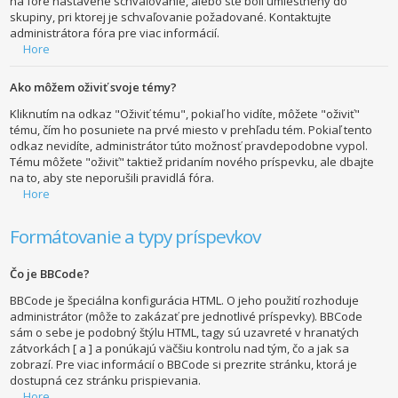
na fóre nastavené schvaľovanie, alebo ste boli umiestnený do
skupiny, pri ktorej je schvaľovanie požadované. Kontaktujte
administrátora fóra pre viac informácií.
Hore
Ako môžem oživiť svoje témy?
Kliknutím na odkaz "Oživiť tému", pokiaľ ho vidíte, môžete "oživiť"
tému, čím ho posuniete na prvé miesto v prehľadu tém. Pokiaľ tento
odkaz nevidíte, administrátor túto možnosť pravdepodobne vypol.
Tému môžete "oživiť" taktiež pridaním nového príspevku, ale dbajte
na to, aby ste neporušili pravidlá fóra.
Hore
Formátovanie a typy príspevkov
Čo je BBCode?
BBCode je špeciálna konfigurácia HTML. O jeho použití rozhoduje
administrátor (môže to zakázať pre jednotlivé príspevky). BBCode
sám o sebe je podobný štýlu HTML, tagy sú uzavreté v hranatých
zátvorkách [ a ] a ponúkajú väčšiu kontrolu nad tým, čo a jak sa
zobrazí. Pre viac informácií o BBCode si prezrite stránku, ktorá je
dostupná cez stránku prispievania.
Hore