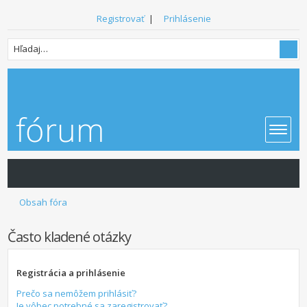
Registrovať
|
Prihlásenie
Obsah fóra
Často kladené otázky
Registrácia a prihlásenie
Prečo sa nemôžem prihlásiť?
Je vôbec potrebné sa zaregistrovať?