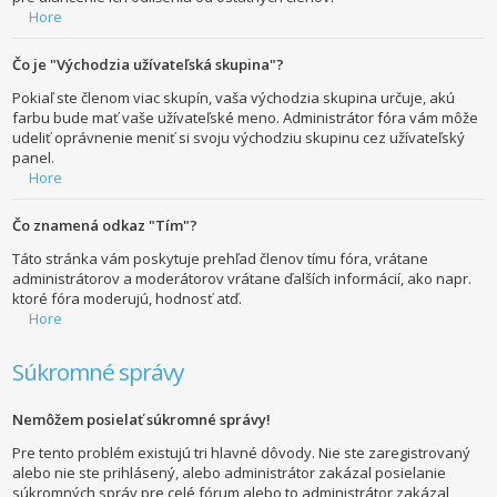
Hore
Čo je "Východzia užívateľská skupina"?
Pokiaľ ste členom viac skupín, vaša východzia skupina určuje, akú
farbu bude mať vaše užívateľské meno. Administrátor fóra vám môže
udeliť oprávnenie meniť si svoju východziu skupinu cez užívateľský
panel.
Hore
Čo znamená odkaz "Tím"?
Táto stránka vám poskytuje prehľad členov tímu fóra, vrátane
administrátorov a moderátorov vrátane ďalších informácií, ako napr.
ktoré fóra moderujú, hodnosť atď.
Hore
Súkromné správy
Nemôžem posielať súkromné správy!
Pre tento problém existujú tri hlavné dôvody. Nie ste zaregistrovaný
alebo nie ste prihlásený, alebo administrátor zakázal posielanie
súkromných správ pre celé fórum alebo to administrátor zakázal