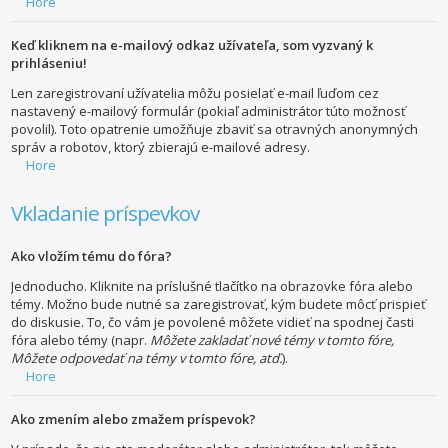
Hore
Keď kliknem na e-mailový odkaz užívateľa, som vyzvaný k
prihláseniu!
Len zaregistrovaní užívatelia môžu posielať e-mail ľuďom cez
nastavený e-mailový formulár (pokiaľ administrátor túto možnosť
povolil). Toto opatrenie umožňuje zbaviť sa otravných anonymných
správ a robotov, ktorý zbierajú e-mailové adresy.
Hore
Vkladanie príspevkov
Ako vložím tému do fóra?
Jednoducho. Kliknite na príslušné tlačítko na obrazovke fóra alebo
témy. Možno bude nutné sa zaregistrovať, kým budete môcť prispieť
do diskusie. To, čo vám je povolené môžete vidieť na spodnej časti
fóra alebo témy (napr.
Môžete zakladať nové témy v tomto fóre,
Môžete odpovedať na témy v tomto fóre, atď.
).
Hore
Ako zmením alebo zmažem príspevok?