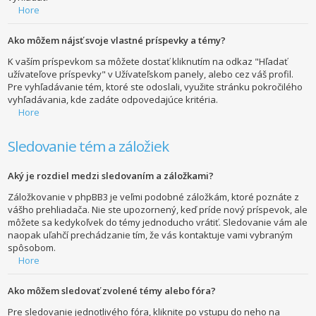
Hore
Ako môžem nájsť svoje vlastné príspevky a témy?
K vaším príspevkom sa môžete dostať kliknutím na odkaz "Hľadať
užívateľove príspevky" v Užívateľskom panely, alebo cez váš profil.
Pre vyhľadávanie tém, ktoré ste odoslali, využite stránku pokročilého
vyhľadávania, kde zadáte odpovedajúce kritéria.
Hore
Sledovanie tém a záložiek
Aký je rozdiel medzi sledovaním a záložkami?
Záložkovanie v phpBB3 je veľmi podobné záložkám, ktoré poznáte z
vášho prehliadača. Nie ste upozornený, keď príde nový príspevok, ale
môžete sa kedykoľvek do témy jednoducho vrátiť. Sledovanie vám ale
naopak uľahčí prechádzanie tím, že vás kontaktuje vami vybraným
spôsobom.
Hore
Ako môžem sledovať zvolené témy alebo fóra?
Pre sledovanie jednotlivého fóra, kliknite po vstupu do neho na