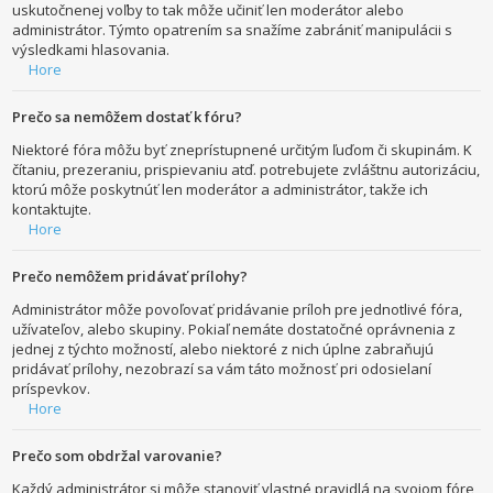
uskutočnenej voľby to tak môže učiniť len moderátor alebo
administrátor. Týmto opatrením sa snažíme zabrániť manipulácii s
výsledkami hlasovania.
Hore
Prečo sa nemôžem dostať k fóru?
Niektoré fóra môžu byť zneprístupnené určitým ľuďom či skupinám. K
čítaniu, prezeraniu, prispievaniu atď. potrebujete zvláštnu autorizáciu,
ktorú môže poskytnúť len moderátor a administrátor, takže ich
kontaktujte.
Hore
Prečo nemôžem pridávať prílohy?
Administrátor môže povoľovať pridávanie príloh pre jednotlivé fóra,
užívateľov, alebo skupiny. Pokiaľ nemáte dostatočné oprávnenia z
jednej z týchto možností, alebo niektoré z nich úplne zabraňujú
pridávať prílohy, nezobrazí sa vám táto možnosť pri odosielaní
príspevkov.
Hore
Prečo som obdržal varovanie?
Každý administrátor si môže stanoviť vlastné pravidlá na svojom fóre,