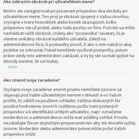
Ako zobrazím obrázok pri užívateľskom mene?
Možno ste zaregistrovali pri prezeraní príspevkov dva obrázky pri
užívateľskom mene. Ten prvý je obrázok spojený s Vašou úrovňou,
zvyčajne v tvare hviezdičiek alebo kociek ukazujúcich, koľko
príspevkov ste už pridali, alebo Vašu pozíciu vo fóre. Pod ním sa môže
nachádzať väčší obrázok, známy ako "postavička" (avatar), čo je
vlastne unikátny obrázok každého užívateľa. Záleží na
administrátorovi fóra, či postavičky povolí, či ako s nimi naloží (v akej
podobe sa zobrazia). Pokiaľ nemôžete využívať postavičky, potom
práve vtedy toto administrátori zakázali, a Vy by ste sa mali spýtať na
dôvody (veríme, že sa hodia).
Hore
Ako zmeniť svoje zaradenie?
Zvyčajne svoje zaradenie zmeniť priamo nemôžete (úrovne sa
objavujú pod Vašim užívateľským menom v témach a vo Vašom
profile, čo záleží na použitom vzhľade). Väčšina diskusných fór
používa hodnotenie úrovní k rozlíšeniu počtu Vami pridaných
príspevkov a k identifikácií určitých užívateľov, napr. označenie
moderátorov a administrátorov môže mať zvláštny vzhľad. Prosím,
nezaťažujte fórum zbytočným prispievaním len aby ste dosiahli vyššej
úrovne. Moderátor alebo administrátor potom môže počet Vašich
príspevkov znížiť.