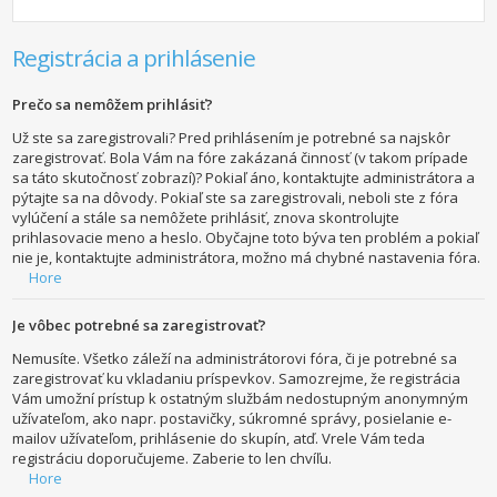
Registrácia a prihlásenie
Prečo sa nemôžem prihlásiť?
Už ste sa zaregistrovali? Pred prihlásením je potrebné sa najskôr
zaregistrovať. Bola Vám na fóre zakázaná činnosť (v takom prípade
sa táto skutočnosť zobrazí)? Pokiaľ áno, kontaktujte administrátora a
pýtajte sa na dôvody. Pokiaľ ste sa zaregistrovali, neboli ste z fóra
vylúčení a stále sa nemôžete prihlásiť, znova skontrolujte
prihlasovacie meno a heslo. Obyčajne toto býva ten problém a pokiaľ
nie je, kontaktujte administrátora, možno má chybné nastavenia fóra.
Hore
Je vôbec potrebné sa zaregistrovať?
Nemusíte. Všetko záleží na administrátorovi fóra, či je potrebné sa
zaregistrovať ku vkladaniu príspevkov. Samozrejme, že registrácia
Vám umožní prístup k ostatným službám nedostupným anonymným
užívateľom, ako napr. postavičky, súkromné správy, posielanie e-
mailov užívateľom, prihlásenie do skupín, atď. Vrele Vám teda
registráciu doporučujeme. Zaberie to len chvíľu.
Hore