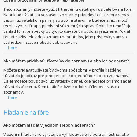
Tieto zoznamy môžete využiť k triedeniu ostatných užívateľov na fóre.
Napríklad užívatelia vo vašom zozname priateľov budú zobrazený vo
vašom užívateľskom panely so svojím stavom a budete z nich môcť
rýchle vyberať napr. pri písaní súkromných správ. Pokiaľ to umožňuje
vzhľad fóra, príspevky od týchto užívateľov budú zvýraznene. Pokiaľ
pridáte užívateľov do zoznamu nepriateľov, jeho príspevky vám vo
východzom stave nebudú zobrazované.
Hore
Ako môžem pridávať užívateľov do zoznamu alebo ich odoberať?
Môžete pridávať užívateľov dvoma spôsobmi. V profile každého
užívateľa je odkaz pre jeho pridanie do jedného z oboch zoznamov.
Ďalej môžete použiť svoj užívateľský panel, kde môžete priamo zadať
užívateľské mená. Sem taktiež môžete odobrať členov z vašich
zoznamov.
Hore
Hľadanie na fóre
Ako môžem hľadať v jednom alebo viac fórach?
Vložením hľadaného výrazu do vyhľadávacieho poľa umiestneného