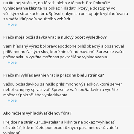
na titulnej stránke, na fórach alebo v témach. Pre Pokročilé
vyhľadávanie kliknite na odkaz "Hľadať", ktorý je dostupný vo
všetkých stránkach fóra. Spôsob, akým sa pristupuje k vyhľadávaniu
sa môže líšiť podľa použitého vzhľadu.
Hore
Prečo moja požiadavka vracia nulový počet výsledkov?
Vami hľadaný výraz bol pravdepodobne príliš obecný a obsahoval
príliš mnoho častých slov, ktoré nie sú indexované. Spresnite vašu
požiadavku a využite možnosti pokročilého vyhľadávania.
Hore
Prečo mi vyhľadávanie vracia prázdnu bielu stránku?
Vašou požiadavkou sa našlo príliš mnoho výsledkov, ktoré server
nebol schopný spracovať. Spresnite vašu požiadavku a využite
možnosť pokročilého vyhľadávania.
Hore
Ako môžem vyhľadávať členov fóra?
Prejdite na stránku "Užívatelia" a kliknite na odkaz "Vyhľadať
užívateľa", kde môžete pomocou rôznych parametrov užívateľa
vyhľadať.