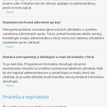
priamo vám. Pokiaľ je toto ten dôvod, spýtajte sa administrátora,
prečo to tomu tak je.
Hore
Dostávam nechcené súkromné správy!
Plánujeme pridanie zoznamu ignorovaných užívateľov v systému
zasielania súkromných správ. Teraz, pokiaľ dostávate takéto správy,
kontaktujte svojho administrátora, ktorý má tu moc takému užívateľovi
zasielanie správ zakázať.
Hore
Dostal/a som spamový a obťažujúci e-mail od niekoho z fóra!
To je nám ľúto. Príspevkové formuláre obsahujú obranné
mechanizmy, ktorými sa snažíme vystopovať takéhoto užívateľa. Mali
by ste napísať administrátorovi a zaslať kópiu e-mailu, ktorý ste
obdržali, čo je veľmi dôležité (kvôli hlavičke, ktorá potrebné informácie
obsahuje).
Hore
Priatelia a nepriatelia
Čo je môj zoznam priateľov a nepriateľov?