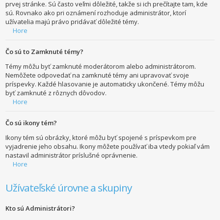
prvej stránke. Sú často veľmi dôležité, takže si ich prečítajte tam, kde
sú. Rovnako ako pri oznámení rozhoduje administrátor, ktorí
užívatelia majú právo pridávať dôležité témy.
Hore
Čo sú to Zamknuté témy?
Témy môžu byť zamknuté moderátorom alebo administrátorom.
Nemôžete odpovedať na zamknuté témy ani upravovať svoje
príspevky. Každé hlasovanie je automaticky ukončené. Témy môžu
byť zamknuté z rôznych dôvodov.
Hore
Čo sú ikony tém?
Ikony tém sú obrázky, ktoré môžu byť spojené s príspevkom pre
vyjadrenie jeho obsahu. Ikony môžete používať iba vtedy pokiaľ vám
nastavil administrátor príslušné oprávnenie.
Hore
Užívateľské úrovne a skupiny
Kto sú Administrátori?