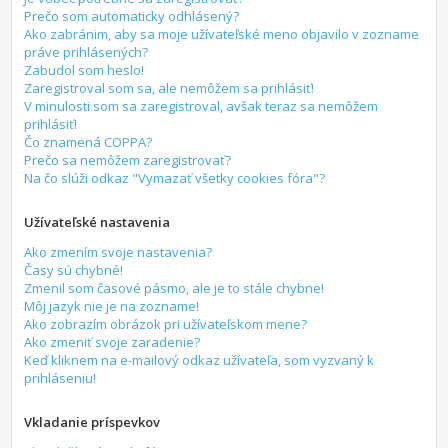
Prečo som automaticky odhlásený?
Ako zabránim, aby sa moje užívateľské meno objavilo v zozname
práve prihlásených?
Zabudol som heslo!
Zaregistroval som sa, ale nemôžem sa prihlásiť!
V minulosti som sa zaregistroval, avšak teraz sa nemôžem
prihlásiť!
Čo znamená COPPA?
Prečo sa nemôžem zaregistrovať?
Na čo slúži odkaz "Vymazať všetky cookies fóra"?
Užívateľské nastavenia
Ako zmením svoje nastavenia?
Časy sú chybné!
Zmenil som časové pásmo, ale je to stále chybne!
Môj jazyk nie je na zozname!
Ako zobrazím obrázok pri užívateľskom mene?
Ako zmeniť svoje zaradenie?
Keď kliknem na e-mailový odkaz užívateľa, som vyzvaný k
prihláseniu!
Vkladanie príspevkov