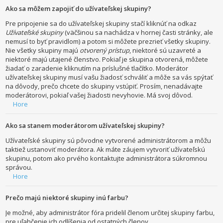
Ako sa môžem zapojiť do užívateľskej skupiny?
Pre pripojenie sa do užívateľskej skupiny stačí kliknúť na odkaz
Užívateľské skupiny
(väčšinou sa nachádza v hornej časti stránky, ale
nemusí to byť pravidlom) a potom si môžete prezrieť všetky skupiny.
Nie všetky skupiny majú
otvorený prístup
, niektoré sú uzavreté a
niektoré majú utajené členstvo. Pokiaľ je skupina otvorená, môžete
žiadať o zaradenie kliknutím na príslušné tlačítko. Moderátor
užívateľskej skupiny musí vašu žiadosť schváliť a môže sa vás spýtať
na dôvody, prečo chcete do skupiny vstúpiť. Prosím, nenadávajte
moderátorovi, pokiaľ vašej žiadosti nevyhovie. Má svoj dôvod.
Hore
Ako sa stanem moderátorom užívateľskej skupiny?
Užívateľské skupiny sú pôvodne vytvorené administrátorom a môžu
taktiež ustanoviť moderátora. Ak máte záujem vytvoriť užívateľskú
skupinu, potom ako prvého kontaktujte administrátora súkromnou
správou.
Hore
Prečo majú niektoré skupiny inú farbu?
Je možné, aby administrátor fóra pridelil členom určitej skupiny farbu,
pre uľahčenie ich odlíšenia od ostatných členov.