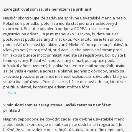
Zaregistroval som sa, ale nemôžem sa prihlásiť!
Najskôr skontrolujte, že zadávate správne užívateľské meno a heslo.
Pokiaľ sú v poriadku, potom sa mohla stať jedna z nasledovných
dvoch vecí. Pokiaľ je povolená podpora COPPA a klikli ste pri
registrácii na odkaz
... a je mi menej ako 13 rokov
, budete musieť
postupovať podľa zaslaných inštrukcií. Pokiaľ toto nie je ten prípad,
potom Váš účet musí byť aktivovaný. Niektoré fóra potrebujú aktiváciu
všetkých nových registrácií, buď Vami, alebo administrátorom pred
tim, ako sa budete môcť prihlásiť. Keď ste sa registrovali, boli by ste k
tomu vyzvaný. Pokiaľ Vám bol zaslaný e-mail, postupujte podľa
inštrukcií v ňom uvedených, pokiaľ ste tento e-mail neobdržali, uistite
sa, že Vaša e-mailová adresa je platná. Jedným z dôvodov, prečo sa
aktivácia používa, je zmenšiť možnosť
nežiaducich
užívateľov, ktorý sa
snažia iba obťažovať. Pokiaľ si ste istí, že e-mailová adresa, ktorú ste
použili je platná, kontaktujte administrátora fóra.
Hore
V minulosti som sa zaregistroval, avšak teraz sa nemôžem
prihlásiť!
Najpravdepodobnejšie dôvody: zadali ste chybné užívateľské meno
alebo heslo (skontrolujte e-mail, ktorý ste obdržali pri registrácií). Je
bežné, že sa pravidelne odstraňujú užívatelia, ktorí ničím neprispeli,