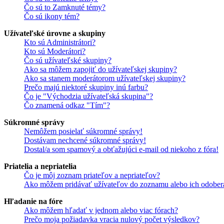
Čo sú to Zamknuté témy?
Čo sú ikony tém?
Užívateľské úrovne a skupiny
Kto sú Administrátori?
Kto sú Moderátori?
Čo sú užívateľské skupiny?
Ako sa môžem zapojiť do užívateľskej skupiny?
Ako sa stanem moderátorom užívateľskej skupiny?
Prečo majú niektoré skupiny inú farbu?
Čo je "Východzia užívateľská skupina"?
Čo znamená odkaz "Tím"?
Súkromné správy
Nemôžem posielať súkromné správy!
Dostávam nechcené súkromné správy!
Dostal/a som spamový a obťažujúci e-mail od niekoho z fóra!
Priatelia a nepriatelia
Čo je môj zoznam priateľov a nepriateľov?
Ako môžem pridávať užívateľov do zoznamu alebo ich odober
Hľadanie na fóre
Ako môžem hľadať v jednom alebo viac fórach?
Prečo moja požiadavka vracia nulový počet výsledkov?