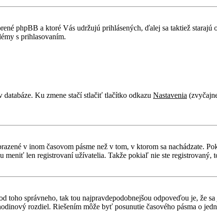
rené phpBB a ktoré Vás udržujú prihlásených, ďalej sa taktiež starajú
lémy s prihlasovaním.
v databáze. Ku zmene stačí stlačiť tlačítko odkazu
Nastavenia
(zvyčajne
obrazené v inom časovom pásme než v tom, v ktorom sa nachádzate. Poki
niť len registrovaní užívatelia. Takže pokiaľ nie ste registrovaný, to
líši od toho správneho, tak tou najpravdepodobnejšou odpoveďou je, že sa
odinový rozdiel. Riešením môže byť posunutie časového pásma o jednu