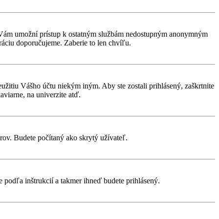
rácia Vám umožní prístup k ostatným službám nedostupným anonymným
ráciu doporučujeme. Zaberie to len chvíľu.
eužitiu Vášho účtu niekým iným. Aby ste zostali prihlásený, zaškrtnite
aviarne, na univerzite atď.
rov. Budete počítaný ako skrytý užívateľ.
te podľa inštrukcií a takmer ihneď budete prihlásený.