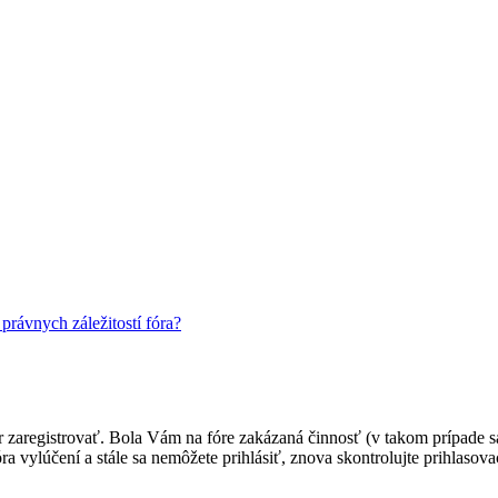
rávnych záležitostí fóra?
ôr zaregistrovať. Bola Vám na fóre zakázaná činnosť (v takom prípade sa
 fóra vylúčení a stále sa nemôžete prihlásiť, znova skontrolujte prihlaso