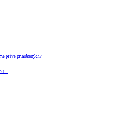
me práve prihlásených?
ásiť!