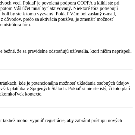
 dvoch vecí. Pokiaľ je povolená podpora COPPA a klikli ste pri
d, potom Váš účet musí byť aktivovaný. Niektoré fóra potrebujú
i, boli by ste k tomu vyzvaný. Pokiaľ Vám bol zaslaný e-mail,
ým z dôvodov, prečo sa aktivácia používa, je zmenšiť možnosť
ministrátora fóra.
 bežné, že sa pravidelne odstraňujú užívatelia, ktorí ničím neprispeli,
stránkach, kde je potencionálna možnosť ukladania osobných údajov
k platí iba v Spojených Štátoch. Pokiaľ si nie ste istý, či toto platí
 akomkoľvek kontexte.
or taktiež mohol vypnúť registrácie, aby zabránil prístupu nových