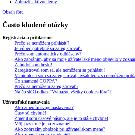
Zobraziť aktívne témy
Obsah fóra
Často kladené otázky
Registrácia a prihlásenie
Prečo sa nemôžem prihlásiť?
Je vôbec potrebné sa zaregistrovať?
Prečo som automaticky odhlásený?
Ako zabránim, aby sa moje užívateľské meno objavilo v zozna
Zabudol som heslo!
Zaregistroval som sa, ale nemôžem sa prihlásiť!
V minulosti som sa zaregistroval, avšak teraz sa nemôžem prihl
Čo znamená COPPA?
Prečo sa nemôžem zaregistrovať?
Na čo slúži odkaz "Vymazať všetky cookies fóra"?
Užívateľské nastavenia
Ako zmením svoje nastavenia?
Časy sú chybné!
Zmenil som časové pásmo, ale je to stále chybne!
Môj jazyk nie je na zozname!
Ako zobrazím obrázok pri užívateľskom mene?
Ako zmeniť svoje zaradenie?