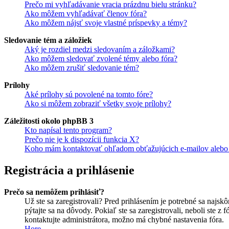
Prečo mi vyhľadávanie vracia prázdnu bielu stránku?
Ako môžem vyhľadávať členov fóra?
Ako môžem nájsť svoje vlastné príspevky a témy?
Sledovanie tém a záložiek
Aký je rozdiel medzi sledovaním a záložkami?
Ako môžem sledovať zvolené témy alebo fóra?
Ako môžem zrušiť sledovanie tém?
Prílohy
Aké prílohy sú povolené na tomto fóre?
Ako si môžem zobraziť všetky svoje prílohy?
Záležitosti okolo phpBB 3
Kto napísal tento program?
Prečo nie je k dispozícii funkcia X?
Koho mám kontaktovať ohľadom obťažujúcich e-mailov alebo p
Registrácia a prihlásenie
Prečo sa nemôžem prihlásiť?
Už ste sa zaregistrovali? Pred prihlásením je potrebné sa najsk
pýtajte sa na dôvody. Pokiaľ ste sa zaregistrovali, neboli ste z
kontaktujte administrátora, možno má chybné nastavenia fóra.
Hore