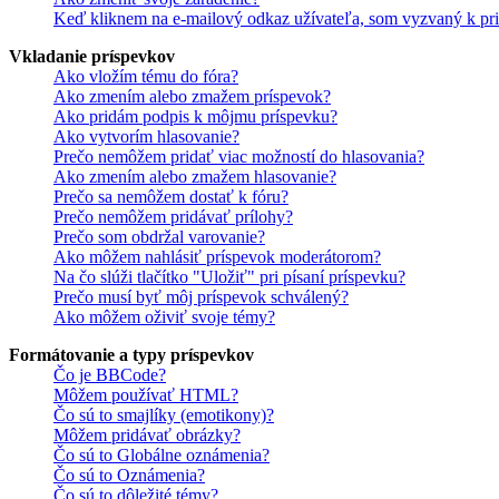
Keď kliknem na e-mailový odkaz užívateľa, som vyzvaný k pri
Vkladanie príspevkov
Ako vložím tému do fóra?
Ako zmením alebo zmažem príspevok?
Ako pridám podpis k môjmu príspevku?
Ako vytvorím hlasovanie?
Prečo nemôžem pridať viac možností do hlasovania?
Ako zmením alebo zmažem hlasovanie?
Prečo sa nemôžem dostať k fóru?
Prečo nemôžem pridávať prílohy?
Prečo som obdržal varovanie?
Ako môžem nahlásiť príspevok moderátorom?
Na čo slúži tlačítko "Uložiť" pri písaní príspevku?
Prečo musí byť môj príspevok schválený?
Ako môžem oživiť svoje témy?
Formátovanie a typy príspevkov
Čo je BBCode?
Môžem používať HTML?
Čo sú to smajlíky (emotikony)?
Môžem pridávať obrázky?
Čo sú to Globálne oznámenia?
Čo sú to Oznámenia?
Čo sú to dôležité témy?