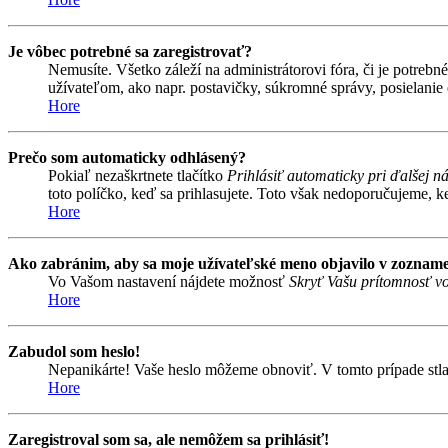
Je vôbec potrebné sa zaregistrovať?
Nemusíte. Všetko záleží na administrátorovi fóra, či je potr
užívateľom, ako napr. postavičky, súkromné správy, posielanie 
Hore
Prečo som automaticky odhlásený?
Pokiaľ nezaškrtnete tlačítko
Prihlásiť automaticky pri ďalšej n
toto políčko, keď sa prihlasujete. Toto však nedoporučujeme, keď
Hore
Ako zabránim, aby sa moje užívateľské meno objavilo v zozname
Vo Vašom nastavení nájdete možnosť
Skryť Vašu prítomnosť vo
Hore
Zabudol som heslo!
Nepanikárte! Vaše heslo môžeme obnoviť. V tomto prípade stlač
Hore
Zaregistroval som sa, ale nemôžem sa prihlásiť!