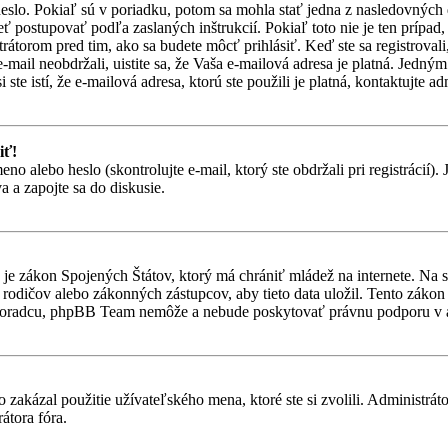
heslo. Pokiaľ sú v poriadku, potom sa mohla stať jedna z nasledovných
eť postupovať podľa zaslaných inštrukcií. Pokiaľ toto nie je ten prípa
trátorom pred tim, ako sa budete môcť prihlásiť. Keď ste sa registroval
-mail neobdržali, uistite sa, že Vaša e-mailová adresa je platná. Jedn
ste istí, že e-mailová adresa, ktorú ste použili je platná, kontaktujte ad
iť!
alebo heslo (skontrolujte e-mail, ktorý ste obdržali pri registrácií). Je
 a zapojte sa do diskusie.
je zákon Spojených Štátov, ktorý má chrániť mládež na internete. Na 
dičov alebo zákonných zástupcov, aby tieto data uložil. Tento zákon vša
 poradcu, phpBB Team nemôže a nebude poskytovať právnu podporu v
 zakázal použitie užívateľského mena, ktoré ste si zvolili. Administrát
átora fóra.