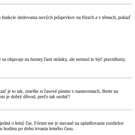
 o funkcie sledovania nových príspevkov na fórach a v témach, pokiaľ
 sa objavuje na hornej časti stránky, ale nemusí to byť pravidlom).
aľ je to tak, zmeňte si časové pásmo v nastaveniach. Berte na
to je dobrý dôvod, prečo tak urobiť!
 jedná o letný čas. Fórum nie je stavané na uplatňovanie rozdielov
 hodinu po dobu trvania letného času.