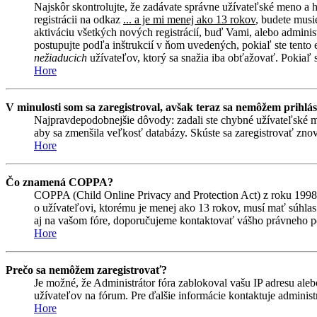
Najskôr skontrolujte, že zadávate správne užívateľské meno a 
registrácii na odkaz
... a je mi menej ako 13 rokov
, budete musi
aktiváciu všetkých nových registrácií, buď Vami, alebo adminis
postupujte podľa inštrukcií v ňom uvedených, pokiaľ ste tento e
nežiaducich
užívateľov, ktorý sa snažia iba obťažovať. Pokiaľ si 
Hore
V minulosti som sa zaregistroval, avšak teraz sa nemôžem prihlás
Najpravdepodobnejšie dôvody: zadali ste chybné užívateľské meno 
aby sa zmenšila veľkosť databázy. Skúste sa zaregistrovať znova
Hore
Čo znamená COPPA?
COPPA (Child Online Privacy and Protection Act) z roku 1998 
o užívateľovi, ktorému je menej ako 13 rokov, musí mať súhlas ro
aj na vašom fóre, doporučujeme kontaktovať vášho právneho
Hore
Prečo sa nemôžem zaregistrovať?
Je možné, že Administrátor fóra zablokoval vašu IP adresu alebo
užívateľov na fórum. Pre ďalšie informácie kontaktuje administr
Hore