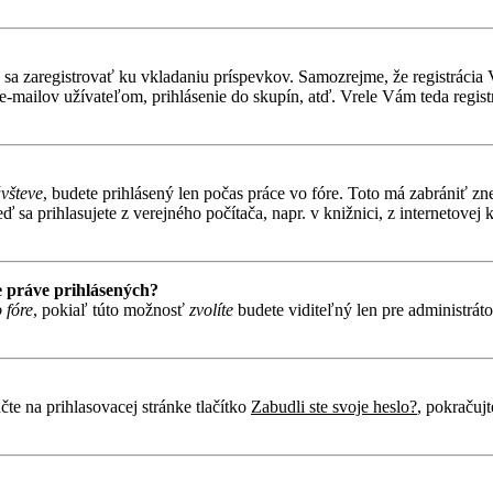
ebné sa zaregistrovať ku vkladaniu príspevkov. Samozrejme, že regist
e-mailov užívateľom, prihlásenie do skupín, atď. Vrele Vám teda regist
ávšteve
, budete prihlásený len počas práce vo fóre. Toto má zabrániť zn
 sa prihlasujete z verejného počítača, napr. v knižnici, z internetovej k
 práve prihlásených?
 fóre
, pokiaľ túto možnosť
zvolíte
budete viditeľný len pre administráto
te na prihlasovacej stránke tlačítko
Zabudli ste svoje heslo?
, pokračuj