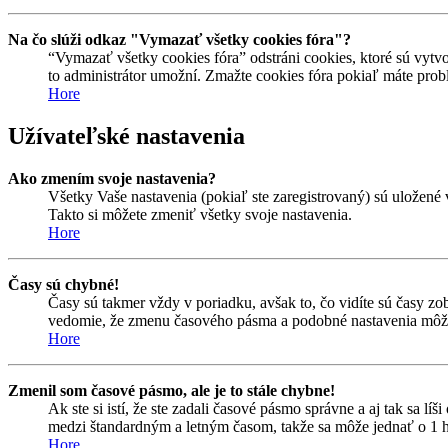
Na čo slúži odkaz "Vymazať všetky cookies fóra"?
“Vymazať všetky cookies fóra” odstráni cookies, ktoré sú vytvo
to administrátor umožní. Zmažte cookies fóra pokiaľ máte prob
Hore
Užívateľské nastavenia
Ako zmením svoje nastavenia?
Všetky Vaše nastavenia (pokiaľ ste zaregistrovaný) sú uložené 
Takto si môžete zmeniť všetky svoje nastavenia.
Hore
Časy sú chybné!
Časy sú takmer vždy v poriadku, avšak to, čo vidíte sú časy z
vedomie, že zmenu časového pásma a podobné nastavenia môžu me
Hore
Zmenil som časové pásmo, ale je to stále chybne!
Ak ste si istí, že ste zadali časové pásmo správne a aj tak sa 
medzi štandardným a letným časom, takže sa môže jednať o 1 h
Hore