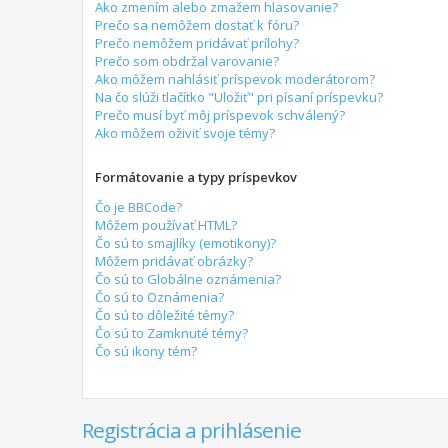
Ako zmením alebo zmažem hlasovanie?
Prečo sa nemôžem dostať k fóru?
Prečo nemôžem pridávať prílohy?
Prečo som obdržal varovanie?
Ako môžem nahlásiť príspevok moderátorom?
Na čo slúži tlačítko "Uložiť" pri písaní príspevku?
Prečo musí byť môj príspevok schválený?
Ako môžem oživiť svoje témy?
Formátovanie a typy príspevkov
Čo je BBCode?
Môžem používať HTML?
Čo sú to smajlíky (emotikony)?
Môžem pridávať obrázky?
Čo sú to Globálne oznámenia?
Čo sú to Oznámenia?
Čo sú to dôležité témy?
Čo sú to Zamknuté témy?
Čo sú ikony tém?
Registrácia a prihlásenie