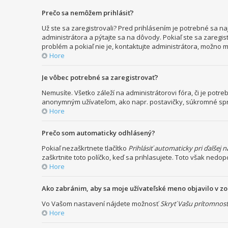
Prečo sa nemôžem prihlásiť?
Už ste sa zaregistrovali? Pred prihlásením je potrebné sa n
administrátora a pýtajte sa na dôvody. Pokiaľ ste sa zaregist
problém a pokiaľ nie je, kontaktujte administrátora, možno 
Hore
Je vôbec potrebné sa zaregistrovať?
Nemusíte. Všetko záleží na administrátorovi fóra, či je po
anonymným užívateľom, ako napr. postavičky, súkromné správy
Hore
Prečo som automaticky odhlásený?
Pokiaľ nezaškrtnete tlačítko
Prihlásiť automaticky pri ďalšej 
zaškrtnite toto políčko, keď sa prihlasujete. Toto však nedop
Hore
Ako zabránim, aby sa moje užívateľské meno objavilo v 
Vo Vašom nastavení nájdete možnosť
Skryť Vašu prítomnosť
Hore