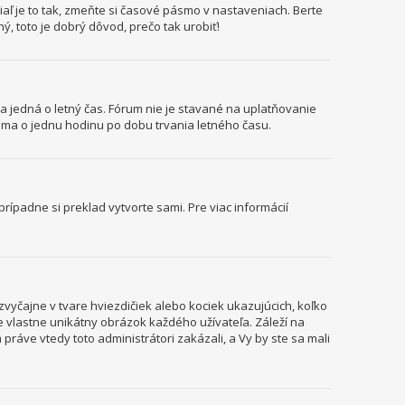
aľ je to tak, zmeňte si časové pásmo v nastaveniach. Berte
, toto je dobrý dôvod, prečo tak urobiť!
sa jedná o letný čas. Fórum nie je stavané na uplatňovanie
ma o jednu hodinu po dobu trvania letného času.
rípadne si preklad vytvorte sami. Pre viac informácií
vyčajne v tvare hviezdičiek alebo kociek ukazujúcich, koľko
je vlastne unikátny obrázok každého užívateľa. Záleží na
 práve vtedy toto administrátori zakázali, a Vy by ste sa mali