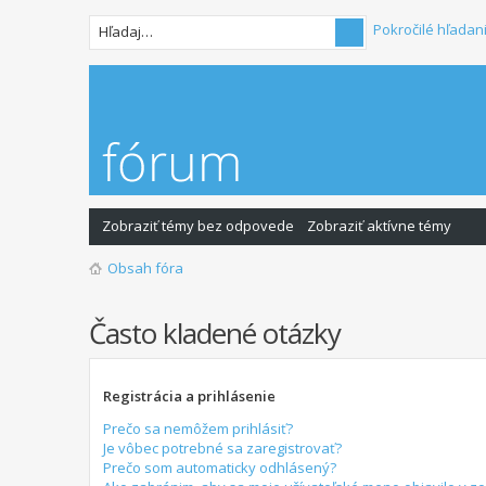
Pokročilé hľadan
Zobraziť témy bez odpovede
Zobraziť aktívne témy
Obsah fóra
Často kladené otázky
Registrácia a prihlásenie
Prečo sa nemôžem prihlásiť?
Je vôbec potrebné sa zaregistrovať?
Prečo som automaticky odhlásený?