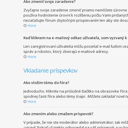
Ako zmeniť svoje zaradenie?
Zvyčajne svoje zaradenie zmeniť priamo nemôžete (úrovne s
používa hodnotenie úrovní k rozlíšeniu počtu Vami pridaných
nezaťažujte fórum zbytočným prispievaním len aby ste dosia
Hore
Keď kliknem na e-mailový odkaz užívateľa, som vyzvaný k 
Len zaregistrovaní užívatelia môžu posielať e-mail ľuďom c
správ a robotov, ktorý zbierajú e-mailové adresy.
Hore
Vkladanie príspevkov
Ako vložím tému do fóra?
Jednoducho. Kliknite na príslušné tlačítko na obrazovke fór
spodnej časti fóra alebo témy (napr.
Môžete zakladať nové t
Hore
Ako zmením alebo zmažem príspevok?
V prípade, že nie ste moderátor alebo administrátor, tak m
upraviť
. Pokiaľ už niekto odpovedal na váš príspevok a vy h