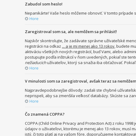
Zabudol som heslo!
Nepanikárte! Vaše heslo môžeme obnoviť. V tomto prípade st
Hore
Zaregistroval som sa, ale nemôžem sa prihlásiť!
Najskôr skontrolujte, že zadávate správne užívateľské meno 
registrácii na odkaz
... a je mi menej ako 13 rokov
, budete mu
aktiváciu všetkých nových registrácií, buď Vami, alebo admini
postupujte podľa inštrukcií v ňom uvedených, pokiaľ ste tent
nežiaducich
užívateľov, ktorý sa snažia iba obťažovať. Pokiaľ s
Hore
V minulosti som sa zaregistroval, avšak teraz sa nemôžem 
Najpravdepodobnejšie dôvody: zadali ste chybné užívateľské me
neprispeli, aby sa zmenšila veľkosť databázy. Skúste sa zar
Hore
Čo znamená COPPA?
COPPA (Child Online Privacy and Protection Act) z roku 199
údajov o užívateľovi, ktorému je menej ako 13 rokov, musí ma
istý, či toto platí aj na vašom fóre, doporučujeme konta