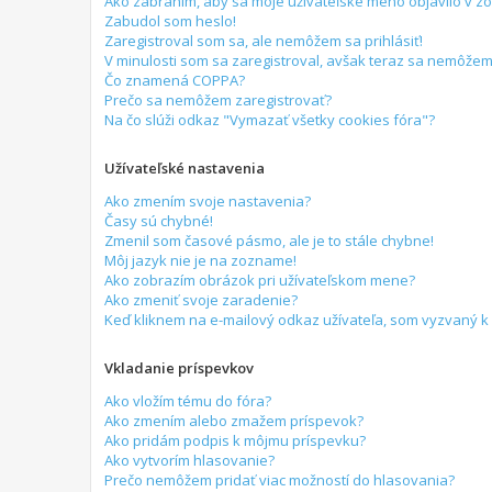
Ako zabránim, aby sa moje užívateľské meno objavilo v 
Zabudol som heslo!
Zaregistroval som sa, ale nemôžem sa prihlásiť!
V minulosti som sa zaregistroval, avšak teraz sa nemôžem 
Čo znamená COPPA?
Prečo sa nemôžem zaregistrovať?
Na čo slúži odkaz "Vymazať všetky cookies fóra"?
Užívateľské nastavenia
Ako zmením svoje nastavenia?
Časy sú chybné!
Zmenil som časové pásmo, ale je to stále chybne!
Môj jazyk nie je na zozname!
Ako zobrazím obrázok pri užívateľskom mene?
Ako zmeniť svoje zaradenie?
Keď kliknem na e-mailový odkaz užívateľa, som vyzvaný k 
Vkladanie príspevkov
Ako vložím tému do fóra?
Ako zmením alebo zmažem príspevok?
Ako pridám podpis k môjmu príspevku?
Ako vytvorím hlasovanie?
Prečo nemôžem pridať viac možností do hlasovania?