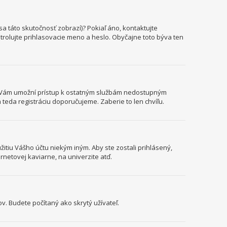
a táto skutočnosť zobrazí)? Pokiaľ áno, kontaktujte
ontrolujte prihlasovacie meno a heslo. Obyčajne toto býva ten
cia Vám umožní prístup k ostatným službám nedostupným
teda registráciu doporučujeme. Zaberie to len chvíľu.
itiu Vášho účtu niekým iným. Aby ste zostali prihlásený,
ernetovej kaviarne, na univerzite atď.
v. Budete počítaný ako skrytý užívateľ.