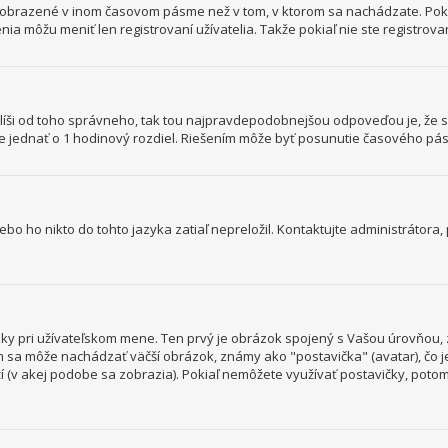
y zobrazené v inom časovom pásme než v tom, v ktorom sa nachádzate. Poki
ôžu meniť len registrovaní užívatelia. Takže pokiaľ nie ste registrovaný
sa líši od toho správneho, tak tou najpravdepodobnejšou odpoveďou je, že 
 jednať o 1 hodinový rozdiel. Riešením môže byť posunutie časového pás
o ho nikto do tohto jazyka zatiaľ nepreložil. Kontaktujte administrátora, p
ky pri užívateľskom mene. Ten prvý je obrázok spojený s Vašou úrovňou, z
ním sa môže nachádzať väčší obrázok, známy ako "postavička" (avatar), čo 
loží (v akej podobe sa zobrazia). Pokiaľ nemôžete využívať postavičky, potom