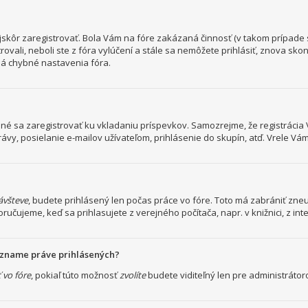
ajskôr zaregistrovať. Bola Vám na fóre zakázaná činnosť (v takom prípade s
rovali, neboli ste z fóra vylúčení a stále sa nemôžete prihlásiť, znova sk
má chybné nastavenia fóra.
trebné sa zaregistrovať ku vkladaniu príspevkov. Samozrejme, že registrá
, posielanie e-mailov užívateľom, prihlásenie do skupín, atď. Vrele Vám 
návšteve
, budete prihlásený len počas práce vo fóre. Toto má zabrániť zneuž
oručujeme, keď sa prihlasujete z verejného počítača, napr. v knižnici, z int
zozname práve prihlásených?
 vo fóre
, pokiaľ túto možnosť
zvolíte
budete viditeľný len pre administrátoro