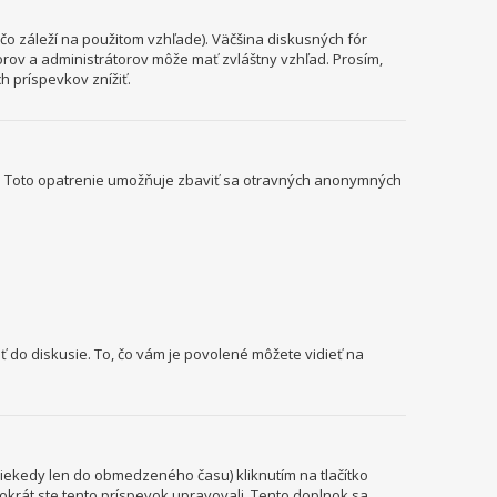
o záleží na použitom vzhľade). Väčšina diskusných fór
torov a administrátorov môže mať zvláštny vzhľad. Prosím,
 príspevkov znížiť.
il). Toto opatrenie umožňuje zbaviť sa otravných anonymných
ť do diskusie. To, čo vám je povolené môžete vidieť na
niekedy len do obmedzeného času) kliknutím na tlačítko
kokrát ste tento príspevok upravovali. Tento doplnok sa