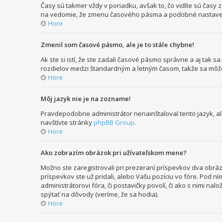
Časy sú takmer vždy v poriadku, avšak to, čo vidíte sú čas
na vedomie, že zmenu časového pásma a podobné nastavenia m
Hore
Zmenil som časové pásmo, ale je to stále chybne!
Ak ste si istí, že ste zadali časové pásmo správne a aj tak 
rozdielov medzi štandardným a letným časom, takže sa môže
Hore
Môj jazyk nie je na zozname!
Pravdepodobne administrátor nenainštaloval tento jazyk, aleb
navštívte stránky
phpBB Group
.
Hore
Ako zobrazím obrázok pri užívateľskom mene?
Možno ste zaregistrovali pri prezeraní príspevkov dva obráz
príspevkov ste už pridali, alebo Vašu pozíciu vo fóre. Pod 
administrátorovi fóra, či postavičky povolí, či ako s nimi na
spýtať na dôvody (veríme, že sa hodia).
Hore