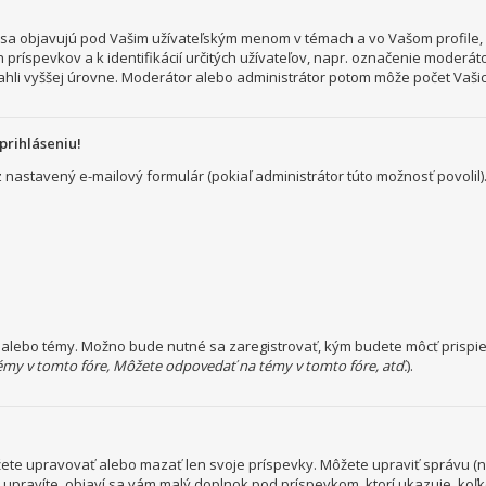
a objavujú pod Vašim užívateľským menom v témach a vo Vašom profile, č
 príspevkov a k identifikácií určitých užívateľov, napr. označenie moderá
hli vyššej úrovne. Moderátor alebo administrátor potom môže počet Vašich
prihláseniu!
ez nastavený e-mailový formulár (pokiaľ administrátor túto možnosť povol
a alebo témy. Možno bude nutné sa zaregistrovať, kým budete môcť prispie
émy v tomto fóre, Môžete odpovedať na témy v tomto fóre, atď.
).
ôžete upravovať alebo mazať len svoje príspevky. Môžete upraviť správu (
o upravíte, objaví sa vám malý doplnok pod príspevkom, ktorí ukazuje, koľ