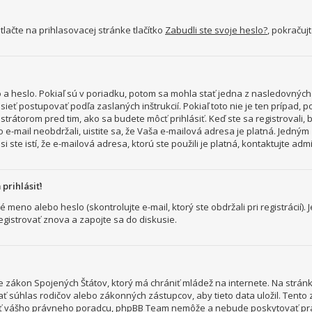
lačte na prihlasovacej stránke tlačítko
Zabudli ste svoje heslo?
, pokračuj
a heslo. Pokiaľ sú v poriadku, potom sa mohla stať jedna z nasledovných d
sieť postupovať podľa zaslaných inštrukcií. Pokiaľ toto nie je ten prípad, 
strátorom pred tim, ako sa budete môcť prihlásiť. Keď ste sa registrovali, 
o e-mail neobdržali, uistite sa, že Vaša e-mailová adresa je platná. Jedný
i ste istí, že e-mailová adresa, ktorú ste použili je platná, kontaktujte adm
prihlásiť!
no alebo heslo (skontrolujte e-mail, ktorý ste obdržali pri registrácií). J
egistrovať znova a zapojte sa do diskusie.
8 je zákon Spojených Štátov, ktorý má chrániť mládež na internete. Na str
ť súhlas rodičov alebo zákonných zástupcov, aby tieto data uložil. Tento zá
ktovať vášho právneho poradcu, phpBB Team nemôže a nebude poskytovať p