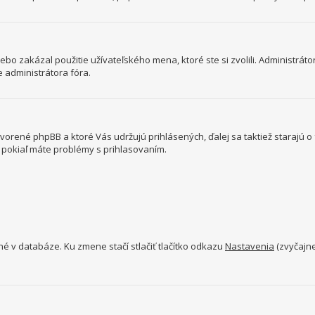
bo zakázal použitie užívateľského mena, ktoré ste si zvolili. Administrátor
e administrátora fóra.
tvorené phpBB a ktoré Vás udržujú prihlásených, ďalej sa taktiež starajú 
a pokiaľ máte problémy s prihlasovaním.
né v databáze. Ku zmene stačí stlačiť tlačítko odkazu
Nastavenia
(zvyčajne