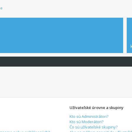
ie
Užívateľské úrovne a skupiny
Kto sú Administrátori?
Kto sú Moderátori?
Čo sú užívateľské skupiny?