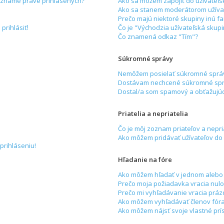
zozname práve prihlásených?
Ako sa môžem zapojiť do užívateľs
Ako sa stanem moderátorom užívat
Prečo majú niektoré skupiny inú f
prihlásiť!
Čo je "Východzia užívateľská skup
Čo znamená odkaz "Tím"?
Súkromné správy
Nemôžem posielať súkromné sprá
Dostávam nechcené súkromné spr
Dostal/a som spamový a obťažujúci
Priatelia a nepriatelia
Čo je môj zoznam priateľov a nepri
Ako môžem pridávať užívateľov do
prihláseniu!
Hľadanie na fóre
Ako môžem hľadať v jednom alebo 
Prečo moja požiadavka vracia nulo
Prečo mi vyhľadávanie vracia práz
Ako môžem vyhľadávať členov fór
Ako môžem nájsť svoje vlastné prí