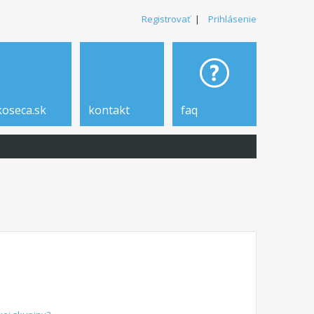
Registrovať
|
Prihlásenie
koseca.sk
kontakt
faq