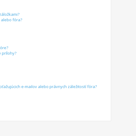
 záložkami?
alebo fóra?
fóre?
 prílohy?
žujúcich e-mailov alebo právnych záležitostí fóra?