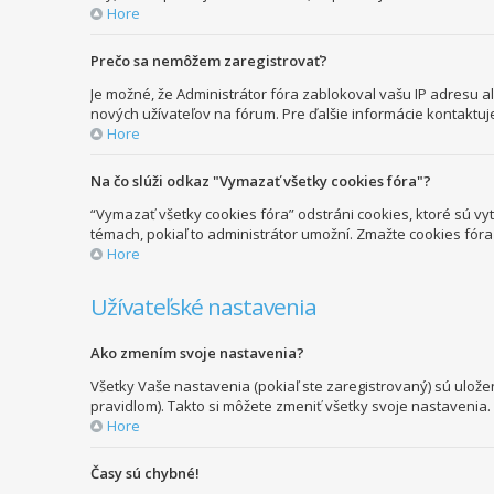
Hore
Prečo sa nemôžem zaregistrovať?
Je možné, že Administrátor fóra zablokoval vašu IP adresu ale
nových užívateľov na fórum. Pre ďalšie informácie kontaktuj
Hore
Na čo slúži odkaz "Vymazať všetky cookies fóra"?
“Vymazať všetky cookies fóra” odstráni cookies, ktoré sú vy
témach, pokiaľ to administrátor umožní. Zmažte cookies fór
Hore
Užívateľské nastavenia
Ako zmením svoje nastavenia?
Všetky Vaše nastavenia (pokiaľ ste zaregistrovaný) sú ulože
pravidlom). Takto si môžete zmeniť všetky svoje nastavenia.
Hore
Časy sú chybné!