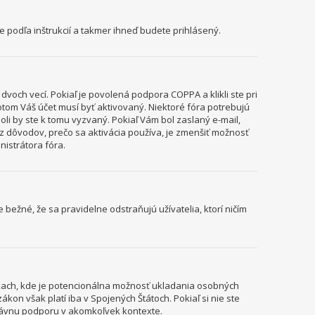
te podľa inštrukcií a takmer ihneď budete prihlásený.
voch vecí. Pokiaľ je povolená podpora COPPA a klikli ste pri
potom Váš účet musí byť aktivovaný. Niektoré fóra potrebujú
boli by ste k tomu vyzvaný. Pokiaľ Vám bol zaslaný e-mail,
m z dôvodov, prečo sa aktivácia používa, je zmenšiť možnosť
inistrátora fóra.
e bežné, že sa pravidelne odstraňujú užívatelia, ktorí ničím
ánkach, kde je potencionálna možnosť ukladania osobných
kon však platí iba v Spojených Štátoch. Pokiaľ si nie ste
rávnu podporu v akomkoľvek kontexte.