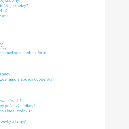
kej skupiny?
eľskej skupiny?
arbu?
ina"?
vy!
ávy!
 e-mail od niekoho z fóra!
ateľov?
 zoznamu alebo ich odoberať?
viac fórach?
vý počet výsledkov?
dnu bielu stránku?
a?
spevky a témy?