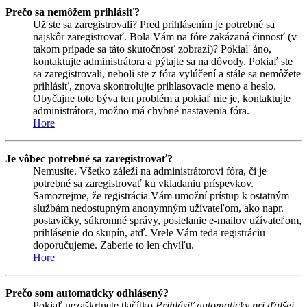
Prečo sa nemôžem prihlásiť?
Už ste sa zaregistrovali? Pred prihlásením je potrebné sa
najskôr zaregistrovať. Bola Vám na fóre zakázaná činnosť (v
takom prípade sa táto skutočnosť zobrazí)? Pokiaľ áno,
kontaktujte administrátora a pýtajte sa na dôvody. Pokiaľ ste
sa zaregistrovali, neboli ste z fóra vylúčení a stále sa nemôžete
prihlásiť, znova skontrolujte prihlasovacie meno a heslo.
Obyčajne toto býva ten problém a pokiaľ nie je, kontaktujte
administrátora, možno má chybné nastavenia fóra.
Hore
Je vôbec potrebné sa zaregistrovať?
Nemusíte. Všetko záleží na administrátorovi fóra, či je
potrebné sa zaregistrovať ku vkladaniu príspevkov.
Samozrejme, že registrácia Vám umožní prístup k ostatným
službám nedostupným anonymným užívateľom, ako napr.
postavičky, súkromné správy, posielanie e-mailov užívateľom,
prihlásenie do skupín, atď. Vrele Vám teda registráciu
doporučujeme. Zaberie to len chvíľu.
Hore
Prečo som automaticky odhlásený?
Pokiaľ nezaškrtnete tlačítko
Prihlásiť automaticky pri ďalšej