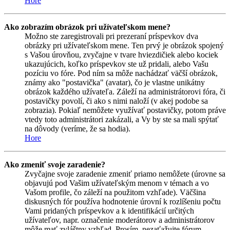
Hore
Ako zobrazím obrázok pri užívateľskom mene?
Možno ste zaregistrovali pri prezeraní príspevkov dva
obrázky pri užívateľskom mene. Ten prvý je obrázok spojený
s Vašou úrovňou, zvyčajne v tvare hviezdičiek alebo kociek
ukazujúcich, koľko príspevkov ste už pridali, alebo Vašu
pozíciu vo fóre. Pod ním sa môže nachádzať väčší obrázok,
známy ako "postavička" (avatar), čo je vlastne unikátny
obrázok každého užívateľa. Záleží na administrátorovi fóra, či
postavičky povolí, či ako s nimi naloží (v akej podobe sa
zobrazia). Pokiaľ nemôžete využívať postavičky, potom práve
vtedy toto administrátori zakázali, a Vy by ste sa mali spýtať
na dôvody (veríme, že sa hodia).
Hore
Ako zmeniť svoje zaradenie?
Zvyčajne svoje zaradenie zmeniť priamo nemôžete (úrovne sa
objavujú pod Vašim užívateľským menom v témach a vo
Vašom profile, čo záleží na použitom vzhľade). Väčšina
diskusných fór používa hodnotenie úrovní k rozlíšeniu počtu
Vami pridaných príspevkov a k identifikácií určitých
užívateľov, napr. označenie moderátorov a administrátorov
môže mať zvláštny vzhľad. Prosím, nezaťažujte fórum