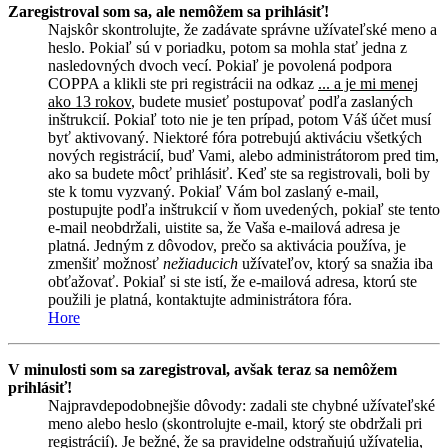
Zaregistroval som sa, ale nemôžem sa prihlásiť!
Najskôr skontrolujte, že zadávate správne užívateľské meno a
heslo. Pokiaľ sú v poriadku, potom sa mohla stať jedna z
nasledovných dvoch vecí. Pokiaľ je povolená podpora
COPPA a klikli ste pri registrácii na odkaz
... a je mi menej
ako 13 rokov
, budete musieť postupovať podľa zaslaných
inštrukcií. Pokiaľ toto nie je ten prípad, potom Váš účet musí
byť aktivovaný. Niektoré fóra potrebujú aktiváciu všetkých
nových registrácií, buď Vami, alebo administrátorom pred tim,
ako sa budete môcť prihlásiť. Keď ste sa registrovali, boli by
ste k tomu vyzvaný. Pokiaľ Vám bol zaslaný e-mail,
postupujte podľa inštrukcií v ňom uvedených, pokiaľ ste tento
e-mail neobdržali, uistite sa, že Vaša e-mailová adresa je
platná. Jedným z dôvodov, prečo sa aktivácia používa, je
zmenšiť možnosť
nežiaducich
užívateľov, ktorý sa snažia iba
obťažovať. Pokiaľ si ste istí, že e-mailová adresa, ktorú ste
použili je platná, kontaktujte administrátora fóra.
Hore
V minulosti som sa zaregistroval, avšak teraz sa nemôžem
prihlásiť!
Najpravdepodobnejšie dôvody: zadali ste chybné užívateľské
meno alebo heslo (skontrolujte e-mail, ktorý ste obdržali pri
registrácií). Je bežné, že sa pravidelne odstraňujú užívatelia,