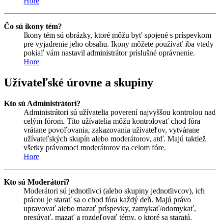
Hore
Čo sú ikony tém?
Ikony tém sú obrázky, ktoré môžu byť spojené s príspevkom
pre vyjadrenie jeho obsahu. Ikony môžete používať iba vtedy
pokiaľ vám nastavil administrátor príslušné oprávnenie.
Hore
Užívateľské úrovne a skupiny
Kto sú Administrátori?
Administrátori sú užívatelia poverení najvyššou kontrolou nad
celým fórom. Títo užívatelia môžu kontrolovať chod fóra
vrátane povoľovania, zakazovania užívateľov, vytvárane
užívateľských skupín alebo moderátorov, atď. Majú taktiež
všetky právomoci moderátorov na celom fóre.
Hore
Kto sú Moderátori?
Moderátori sú jednotlivci (alebo skupiny jednotlivcov), ich
prácou je starať sa o chod fóra každý deň. Majú právo
upravovať alebo mazať príspevky, zamykať/odomykať,
presúvať, mazať a rozdeľovať témy, o ktoré sa starajú.