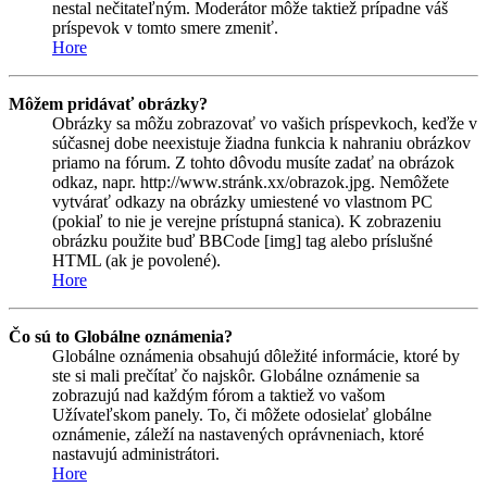
nestal nečitateľným. Moderátor môže taktiež prípadne váš
príspevok v tomto smere zmeniť.
Hore
Môžem pridávať obrázky?
Obrázky sa môžu zobrazovať vo vašich príspevkoch, keďže v
súčasnej dobe neexistuje žiadna funkcia k nahraniu obrázkov
priamo na fórum. Z tohto dôvodu musíte zadať na obrázok
odkaz, napr. http://www.stránk.xx/obrazok.jpg. Nemôžete
vytvárať odkazy na obrázky umiestené vo vlastnom PC
(pokiaľ to nie je verejne prístupná stanica). K zobrazeniu
obrázku použite buď BBCode [img] tag alebo príslušné
HTML (ak je povolené).
Hore
Čo sú to Globálne oznámenia?
Globálne oznámenia obsahujú dôležité informácie, ktoré by
ste si mali prečítať čo najskôr. Globálne oznámenie sa
zobrazujú nad každým fórom a taktiež vo vašom
Užívateľskom panely. To, či môžete odosielať globálne
oznámenie, záleží na nastavených oprávneniach, ktoré
nastavujú administrátori.
Hore