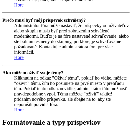
Hore
Prečo musí byť môj príspevok schválený?
Administrátor fóra môže nastaviť, že príspevky od užívateľov
alebo skupín musia byť pred zobrazením schválené
moderátormi. Buďto je na fóre nastavené schvaľovanie, alebo
ste boli umiestnený do skupiny, pri ktorej je schvaľovanie
požadované. Kontaktujte administrátora fóra pre viac
informácií.
Hore
Ako môžem oživiť svoje témy?
Kliknutím na odkaz "Oživiť tému", pokiaľ ho vidíte, môžete
"oživiť" tému, čím ho posuniete na prvé miesto v prehľadu
tém. Pokiaľ tento odkaz nevidíte, administrátor túto možnosť
pravdepodobne vypol. Tému môžete "oživiť" taktiež
pridaním nového príspevku, ale dbajte na to, aby ste
neporušili pravidlá fóra.
Hore
Formátovanie a typy príspevkov