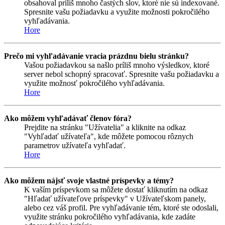
obsahoval príliš mnoho častých slov, ktoré nie sú indexované.
Spresnite vašu požiadavku a využite možnosti pokročilého
vyhľadávania.
Hore
Prečo mi vyhľadávanie vracia prázdnu bielu stránku?
Vašou požiadavkou sa našlo príliš mnoho výsledkov, ktoré
server nebol schopný spracovať. Spresnite vašu požiadavku a
využite možnosť pokročilého vyhľadávania.
Hore
Ako môžem vyhľadávať členov fóra?
Prejdite na stránku "Užívatelia" a kliknite na odkaz
"Vyhľadať užívateľa", kde môžete pomocou rôznych
parametrov užívateľa vyhľadať.
Hore
Ako môžem nájsť svoje vlastné príspevky a témy?
K vaším príspevkom sa môžete dostať kliknutím na odkaz
"Hľadať užívateľove príspevky" v Užívateľskom panely,
alebo cez váš profil. Pre vyhľadávanie tém, ktoré ste odoslali,
využite stránku pokročilého vyhľadávania, kde zadáte