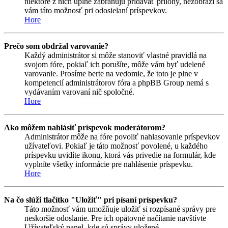
niektoré z nich úplne zabraňujú pridávať prílohy, nezobrazí sa
vám táto možnosť pri odosielaní príspevkov.
Hore
Prečo som obdržal varovanie?
Každý administrátor si môže stanoviť vlastné pravidlá na
svojom fóre, pokiaľ ich porušíte, môže vám byť udelené
varovanie. Prosíme berte na vedomie, že toto je plne v
kompetencií administrátorov fóra a phpBB Group nemá s
vydávaním varovaní nič spoločné.
Hore
Ako môžem nahlásiť príspevok moderátorom?
Administrátor môže na fóre povoliť nahlasovanie príspevkov
užívateľovi. Pokiaľ je táto možnosť povolené, u každého
príspevku uvidíte ikonu, ktorá vás privedie na formulár, kde
vyplníte všetky informácie pre nahlásenie príspevku.
Hore
Na čo slúži tlačítko "Uložiť" pri písaní príspevku?
Táto možnosť vám umožňuje uložiť si rozpísané správy pre
neskoršie odoslanie. Pre ich opätovné načítanie navštívte
Užívateľský panel, kde sú správy uložené.