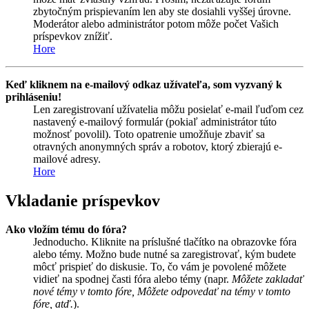
zbytočným prispievaním len aby ste dosiahli vyššej úrovne.
Moderátor alebo administrátor potom môže počet Vašich
príspevkov znížiť.
Hore
Keď kliknem na e-mailový odkaz užívateľa, som vyzvaný k
prihláseniu!
Len zaregistrovaní užívatelia môžu posielať e-mail ľuďom cez
nastavený e-mailový formulár (pokiaľ administrátor túto
možnosť povolil). Toto opatrenie umožňuje zbaviť sa
otravných anonymných správ a robotov, ktorý zbierajú e-
mailové adresy.
Hore
Vkladanie príspevkov
Ako vložím tému do fóra?
Jednoducho. Kliknite na príslušné tlačítko na obrazovke fóra
alebo témy. Možno bude nutné sa zaregistrovať, kým budete
môcť prispieť do diskusie. To, čo vám je povolené môžete
vidieť na spodnej časti fóra alebo témy (napr.
Môžete zakladať
nové témy v tomto fóre, Môžete odpovedať na témy v tomto
fóre, atď.
).