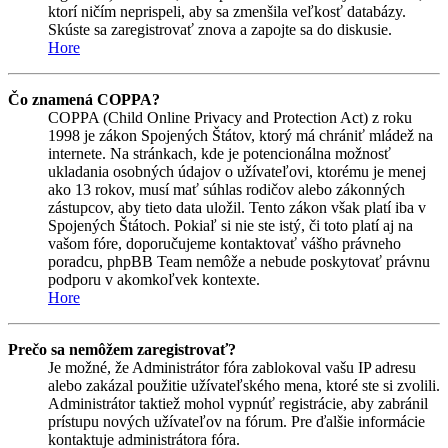
ktorí ničím neprispeli, aby sa zmenšila veľkosť databázy.
Skúste sa zaregistrovať znova a zapojte sa do diskusie.
Hore
Čo znamená COPPA?
COPPA (Child Online Privacy and Protection Act) z roku
1998 je zákon Spojených Štátov, ktorý má chrániť mládež na
internete. Na stránkach, kde je potencionálna možnosť
ukladania osobných údajov o užívateľovi, ktorému je menej
ako 13 rokov, musí mať súhlas rodičov alebo zákonných
zástupcov, aby tieto data uložil. Tento zákon však platí iba v
Spojených Štátoch. Pokiaľ si nie ste istý, či toto platí aj na
vašom fóre, doporučujeme kontaktovať vášho právneho
poradcu, phpBB Team nemôže a nebude poskytovať právnu
podporu v akomkoľvek kontexte.
Hore
Prečo sa nemôžem zaregistrovať?
Je možné, že Administrátor fóra zablokoval vašu IP adresu
alebo zakázal použitie užívateľského mena, ktoré ste si zvolili.
Administrátor taktiež mohol vypnúť registrácie, aby zabránil
prístupu nových užívateľov na fórum. Pre ďalšie informácie
kontaktuje administrátora fóra.