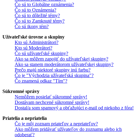
Čo sú to Globálne oznámenia?
Čo sú to Oznámenia?
Čo sú to dôležité témy?
Čo sú to Zamknuté témy?
Čo sú ikony tém?
Užívateľské úrovne a skupiny
Kto sú Administrátori?
Kto sú Moderátori?
Čo sú užívateľské skupiny?
Ako sa môžem zapojiť do užívateľskej skupiny?
Ako sa stanem moderátorom užívateľskej skupiny?
Prečo majú niektoré skupiny inú farbu?
Čo je "Východzia užívateľská skupina"?
Čo znamená odkaz "Tím"?
Súkromné správy
Nemôžem posielať súkromné správy!
Dostávam nechcené súkromné správy!
Dostal/a som spamový a obťažujúci e-mail od niekoho z fóra!
Priatelia a nepriatelia
Čo je môj zoznam priateľov a nepriateľov?
Ako môžem pridávať užívateľov do zoznamu alebo ich
odoberať?