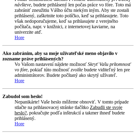
návšteve
, budete prihlásený len počas práce vo fóre. Toto má
zabrániť zneužitiu Vášho účtu niekým iným. Aby ste zostali
prihlásený, zaškrtnite toto políčko, keď sa prihlasujete. Toto
však nedoporučujeme, keď sa prihlasujete z verejného
počítača, napr. v knižnici, z internetovej kaviarne, na
univerzite atď.
Hore
Ako zabránim, aby sa moje užívateľské meno objavilo v
zozname práve prihlásených?
Vo Vašom nastavení nájdete možnosť
Skryť Vašu prítomnosť
vo fóre
, pokiaľ túto možnosť
zvolíte
budete viditeľný len pre
administrátorov. Budete počítaný ako skrytý užívateľ.
Hore
Zabudol som heslo!
Nepanikárte! Vaše heslo môžeme obnoviť. V tomto prípade
stlačte na prihlasovacej stránke tlačítko
Zabudli ste svoje
heslo?
, pokračujte podľa inštrukcií a takmer ihneď budete
prihlásený.
Hore