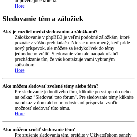
odpovedajúce kritéria.
Hore
Sledovanie tém a záložiek
Aký je rozdiel medzi sledovaním a záložkami?
Záložkovanie v phpBB3 je veľmi podobné záložkám, ktoré
poznáte z vášho prehliadača. Nie ste upozornený, keď príde
nový príspevok, ale môžete sa kedykoľvek do témy
jednoducho vrátiť. Sledovanie vám ale naopak uľahčí
prechádzanie tím, že vás kontaktuje vami vybraným
spôsobom.
Hore
Ako môžem sledovať zvolené témy alebo fóra?
Pre sledovanie jednotlivého fóra, kliknite po vstupu do neho
na odkaz "Sledovať toto fórum". Pre sledovanie témy kliknite
na odkaz v ňom alebo pri odosielaní príspevku zvoľte
možnosť sledovať túto tému.
Hore
Ako môžem zrušiť sledovanie tém?
Pre zrušenie sledovania tém, prejdite v Užívateľskom panely