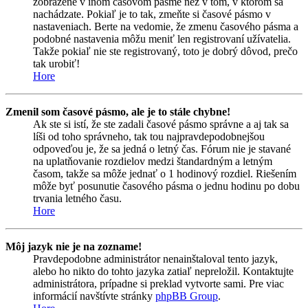
zobrazené v inom časovom pásme než v tom, v ktorom sa
nachádzate. Pokiaľ je to tak, zmeňte si časové pásmo v
nastaveniach. Berte na vedomie, že zmenu časového pásma a
podobné nastavenia môžu meniť len registrovaní užívatelia.
Takže pokiaľ nie ste registrovaný, toto je dobrý dôvod, prečo
tak urobiť!
Hore
Zmenil som časové pásmo, ale je to stále chybne!
Ak ste si istí, že ste zadali časové pásmo správne a aj tak sa
líši od toho správneho, tak tou najpravdepodobnejšou
odpoveďou je, že sa jedná o letný čas. Fórum nie je stavané
na uplatňovanie rozdielov medzi štandardným a letným
časom, takže sa môže jednať o 1 hodinový rozdiel. Riešením
môže byť posunutie časového pásma o jednu hodinu po dobu
trvania letného času.
Hore
Môj jazyk nie je na zozname!
Pravdepodobne administrátor nenainštaloval tento jazyk,
alebo ho nikto do tohto jazyka zatiaľ nepreložil. Kontaktujte
administrátora, prípadne si preklad vytvorte sami. Pre viac
informácií navštívte stránky
phpBB Group
.