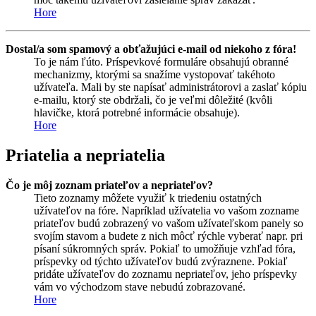
Hore
Dostal/a som spamový a obťažujúci e-mail od niekoho z fóra!
To je nám ľúto. Príspevkové formuláre obsahujú obranné
mechanizmy, ktorými sa snažíme vystopovať takéhoto
užívateľa. Mali by ste napísať administrátorovi a zaslať kópiu
e-mailu, ktorý ste obdržali, čo je veľmi dôležité (kvôli
hlavičke, ktorá potrebné informácie obsahuje).
Hore
Priatelia a nepriatelia
Čo je môj zoznam priateľov a nepriateľov?
Tieto zoznamy môžete využiť k triedeniu ostatných
užívateľov na fóre. Napríklad užívatelia vo vašom zozname
priateľov budú zobrazený vo vašom užívateľskom panely so
svojím stavom a budete z nich môcť rýchle vyberať napr. pri
písaní súkromných správ. Pokiaľ to umožňuje vzhľad fóra,
príspevky od týchto užívateľov budú zvýraznene. Pokiaľ
pridáte užívateľov do zoznamu nepriateľov, jeho príspevky
vám vo východzom stave nebudú zobrazované.
Hore