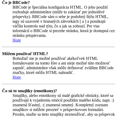
Čo je BBCode?
BBCode je špeciálna konfigurácia HTML. O jeho použití
rozhoduje administrátor (môže to zakázať pre jednotlivé
príspevky). BBCode sám o sebe je podobný štýlu HTML,
tagy sú uzavreté v hranatých zátvorkách [ a ] a ponúkajú
väčšiu kontrolu nad tým, čo a jak sa zobrazí. Pre viac
informácií o BBCode si prezrite stránku, ktorá je dostupná cez
stránku prispievania.
Hore
Môžem používať HTML?
Bohužiaľ nie je možné používať akékoľvek HTML
formátovanie na tomto fóre a ani nieje možné túto možnosť
zapnúť, administrátor však môže definovať zvláštne BBCode
značky, ktoré môžu HTML nahradiť.
Hore
Čo sú to smajlíky (emotikony)?
Smajlíky, alebo emotikony sú malé grafické obrázky, ktoré sa
používajú k vyjadreniu emócií použitím malého kódu, napr. :)
znamená šťastný, :( znamená smutný. Kompletný zoznam
smajlíkov si môžete prezrieť v príspevkovom formulári.
Prosím, snažte sa tieto smajlíky nezneužívať, aby sa príspevok