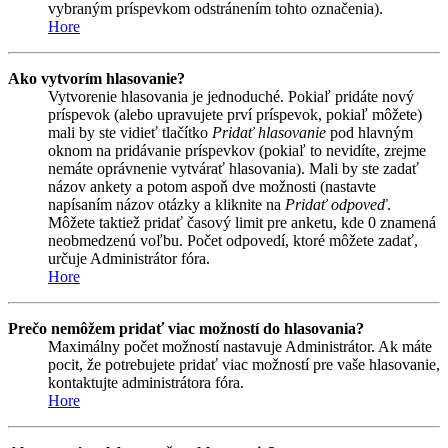
vybraným príspevkom odstránením tohto označenia).
Hore
Ako vytvorím hlasovanie?
Vytvorenie hlasovania je jednoduché. Pokiaľ pridáte nový
príspevok (alebo upravujete prví príspevok, pokiaľ môžete)
mali by ste vidieť tlačítko
Pridať hlasovanie
pod hlavným
oknom na pridávanie príspevkov (pokiaľ to nevidíte, zrejme
nemáte oprávnenie vytvárať hlasovania). Mali by ste zadať
názov ankety a potom aspoň dve možnosti (nastavte
napísaním názov otázky a kliknite na
Pridať odpoveď
.
Môžete taktiež pridať časový limit pre anketu, kde 0 znamená
neobmedzenú voľbu. Počet odpovedí, ktoré môžete zadať,
určuje Administrátor fóra.
Hore
Prečo nemôžem pridať viac možností do hlasovania?
Maximálny počet možností nastavuje Administrátor. Ak máte
pocit, že potrebujete pridať viac možností pre vaše hlasovanie,
kontaktujte administrátora fóra.
Hore