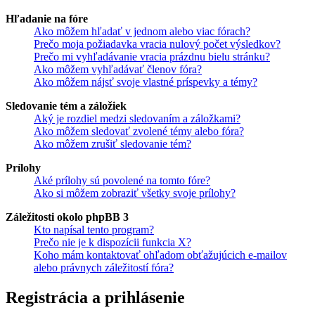
Hľadanie na fóre
Ako môžem hľadať v jednom alebo viac fórach?
Prečo moja požiadavka vracia nulový počet výsledkov?
Prečo mi vyhľadávanie vracia prázdnu bielu stránku?
Ako môžem vyhľadávať členov fóra?
Ako môžem nájsť svoje vlastné príspevky a témy?
Sledovanie tém a záložiek
Aký je rozdiel medzi sledovaním a záložkami?
Ako môžem sledovať zvolené témy alebo fóra?
Ako môžem zrušiť sledovanie tém?
Prílohy
Aké prílohy sú povolené na tomto fóre?
Ako si môžem zobraziť všetky svoje prílohy?
Záležitosti okolo phpBB 3
Kto napísal tento program?
Prečo nie je k dispozícii funkcia X?
Koho mám kontaktovať ohľadom obťažujúcich e-mailov
alebo právnych záležitostí fóra?
Registrácia a prihlásenie