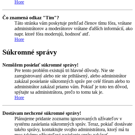
Hore
Čo znamená odkaz "Tím"?
Táto stránka vám poskytuje prehľad členov tímu fóra, vrátane
administrátorov a moderátorov vrátane ďalších informácií, ako
napr. ktoré fóra moderujú, hodnosť atď.
Hore
Súkromné správy
Nemôžem posielať súkromné správy!
Pre tento problém existujú tri hlavné dôvody. Nie ste
zaregistrovaný alebo nie ste prihlásený, alebo administrátor
zakázal posielanie súkromných správ pre celé fórum alebo to
administrátor zakázal priamo vám. Pokiaľ je toto ten dôvod,
spýtajte sa administrátora, prečo to tomu tak je.
Hore
Dostávam nechcené súkromné správy!
Plánujeme pridanie zoznamu ignorovaných užívateľov v
systému zasielania súkromných správ. Teraz, pokiaľ dostávate
takéto správy, kontaktujte svojho administrátora, ktorý má tu
moc takému užívateľovi zasielanie správ zakázať.