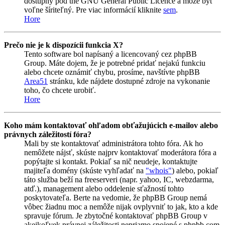
dostupný pod the GNU General Public Licence a môže byť
voľne šíriteľný. Pre viac informácií kliknite
sem
.
Hore
Prečo nie je k dispozícii funkcia X?
Tento software bol napísaný a licencovaný cez phpBB
Group. Máte dojem, že je potrebné pridať nejakú funkciu
alebo chcete oznámiť chybu, prosíme, navštívte phpBB
Area51
stránku, kde nájdete dostupné zdroje na vykonanie
toho, čo chcete urobiť.
Hore
Koho mám kontaktovať ohľadom obťažujúcich e-mailov alebo
právnych záležitostí fóra?
Mali by ste kontaktovať administrátora tohto fóra. Ak ho
nemôžete nájsť, skúste najprv kontaktovať moderátora fóra a
popýtajte si kontakt. Pokiaľ sa nič neudeje, kontaktujte
majiteľa domény (skúste vyhľadať na
"whois"
) alebo, pokiaľ
táto služba beží na freeserveri (napr. yahoo, IC, webzdarma,
atď.), management alebo oddelenie sťažností tohto
poskytovateľa. Berte na vedomie, že phpBB Group nemá
vôbec žiadnu moc a nemôže nijak ovplyvniť to jak, kto a kde
spravuje fórum. Je zbytočné kontaktovať phpBB Group v
akejkoľvek právnej záležitosti nepriamo spojené s phpbb.com