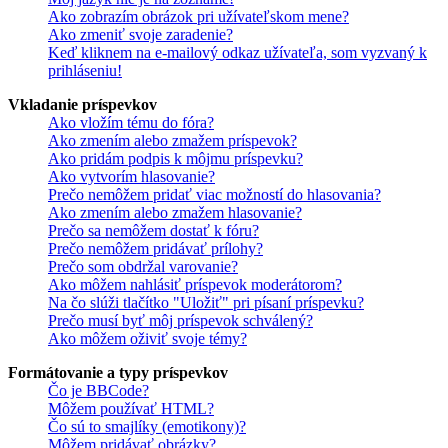
Ako zobrazím obrázok pri užívateľskom mene?
Ako zmeniť svoje zaradenie?
Keď kliknem na e-mailový odkaz užívateľa, som vyzvaný k
prihláseniu!
Vkladanie príspevkov
Ako vložím tému do fóra?
Ako zmením alebo zmažem príspevok?
Ako pridám podpis k môjmu príspevku?
Ako vytvorím hlasovanie?
Prečo nemôžem pridať viac možností do hlasovania?
Ako zmením alebo zmažem hlasovanie?
Prečo sa nemôžem dostať k fóru?
Prečo nemôžem pridávať prílohy?
Prečo som obdržal varovanie?
Ako môžem nahlásiť príspevok moderátorom?
Na čo slúži tlačítko "Uložiť" pri písaní príspevku?
Prečo musí byť môj príspevok schválený?
Ako môžem oživiť svoje témy?
Formátovanie a typy príspevkov
Čo je BBCode?
Môžem používať HTML?
Čo sú to smajlíky (emotikony)?
Môžem pridávať obrázky?