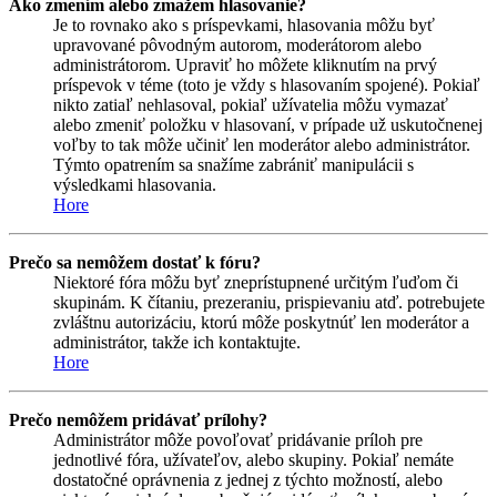
Ako zmením alebo zmažem hlasovanie?
Je to rovnako ako s príspevkami, hlasovania môžu byť
upravované pôvodným autorom, moderátorom alebo
administrátorom. Upraviť ho môžete kliknutím na prvý
príspevok v téme (toto je vždy s hlasovaním spojené). Pokiaľ
nikto zatiaľ nehlasoval, pokiaľ užívatelia môžu vymazať
alebo zmeniť položku v hlasovaní, v prípade už uskutočnenej
voľby to tak môže učiniť len moderátor alebo administrátor.
Týmto opatrením sa snažíme zabrániť manipulácii s
výsledkami hlasovania.
Hore
Prečo sa nemôžem dostať k fóru?
Niektoré fóra môžu byť zneprístupnené určitým ľuďom či
skupinám. K čítaniu, prezeraniu, prispievaniu atď. potrebujete
zvláštnu autorizáciu, ktorú môže poskytnúť len moderátor a
administrátor, takže ich kontaktujte.
Hore
Prečo nemôžem pridávať prílohy?
Administrátor môže povoľovať pridávanie príloh pre
jednotlivé fóra, užívateľov, alebo skupiny. Pokiaľ nemáte
dostatočné oprávnenia z jednej z týchto možností, alebo