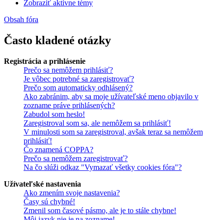
Zobraziť aktívne témy
Obsah fóra
Často kladené otázky
Registrácia a prihlásenie
Prečo sa nemôžem prihlásiť?
Je vôbec potrebné sa zaregistrovať?
Prečo som automaticky odhlásený?
Ako zabránim, aby sa moje užívateľské meno objavilo v
zozname práve prihlásených?
Zabudol som heslo!
Zaregistroval som sa, ale nemôžem sa prihlásiť!
V minulosti som sa zaregistroval, avšak teraz sa nemôžem
prihlásiť!
Čo znamená COPPA?
Prečo sa nemôžem zaregistrovať?
Na čo slúži odkaz "Vymazať všetky cookies fóra"?
Užívateľské nastavenia
Ako zmením svoje nastavenia?
Časy sú chybné!
Zmenil som časové pásmo, ale je to stále chybne!
Môj jazyk nie je na zozname!