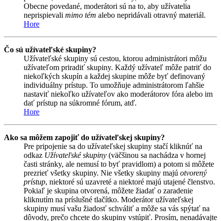
Obecne povedané, moderátori sú na to, aby užívatelia
neprispievali
mimo tém
alebo nepridávali otravný materiál.
Hore
Čo sú užívateľské skupiny?
Užívateľské skupiny sú cestou, ktorou administrátori môžu
užívateľom priradiť skupiny. Každý užívateľ môže patriť do
niekoľkých skupín a každej skupine môže byť definovaný
individuálny prístup. To umožňuje administrátorom ľahšie
nastaviť niekoľko užívateľov ako moderátorov fóra alebo im
dať prístup na súkromné fórum, atď.
Hore
Ako sa môžem zapojiť do užívateľskej skupiny?
Pre pripojenie sa do užívateľskej skupiny stačí kliknúť na
odkaz
Užívateľské skupiny
(väčšinou sa nachádza v hornej
časti stránky, ale nemusí to byť pravidlom) a potom si môžete
prezrieť všetky skupiny. Nie všetky skupiny majú
otvorený
prístup
, niektoré sú uzavreté a niektoré majú utajené členstvo.
Pokiaľ je skupina otvorená, môžete žiadať o zaradenie
kliknutím na príslušné tlačítko. Moderátor užívateľskej
skupiny musí vašu žiadosť schváliť a môže sa vás spýtať na
dôvody, prečo chcete do skupiny vstúpiť. Prosím, nenadávajte