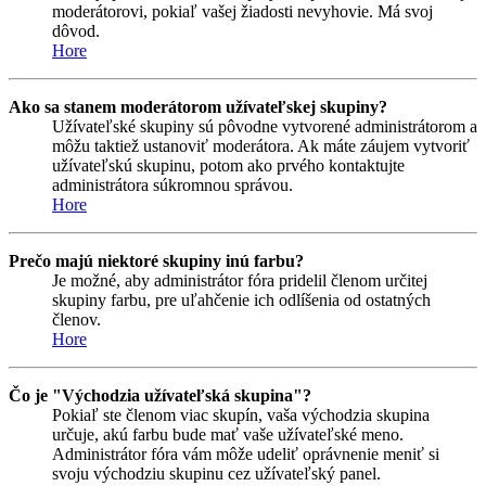
moderátorovi, pokiaľ vašej žiadosti nevyhovie. Má svoj
dôvod.
Hore
Ako sa stanem moderátorom užívateľskej skupiny?
Užívateľské skupiny sú pôvodne vytvorené administrátorom a
môžu taktiež ustanoviť moderátora. Ak máte záujem vytvoriť
užívateľskú skupinu, potom ako prvého kontaktujte
administrátora súkromnou správou.
Hore
Prečo majú niektoré skupiny inú farbu?
Je možné, aby administrátor fóra pridelil členom určitej
skupiny farbu, pre uľahčenie ich odlíšenia od ostatných
členov.
Hore
Čo je "Východzia užívateľská skupina"?
Pokiaľ ste členom viac skupín, vaša východzia skupina
určuje, akú farbu bude mať vaše užívateľské meno.
Administrátor fóra vám môže udeliť oprávnenie meniť si
svoju východziu skupinu cez užívateľský panel.