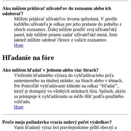
Ako môžem pridávať užívateľov do zoznamu alebo ich
odoberať?
Môžete pridávať užívateľov dvoma spôsobmi. V profile
každého užívateľa je odkaz pre jeho pridanie do jedného z
oboch zoznamov. Ďalej môžete použiť svoj užívateľský
panel, kde môžete priamo zadať užívateľské mená. Sem
taktiež môžete odobrať členov z vašich zoznamov.
Hore
Hľadanie na fóre
Ako môžem hľadať v jednom alebo viac fórach?
Vložením hľadaného výrazu do vyhľadávacieho poľa
umiestneného na titulnej stránke, na fórach alebo v témach.
Pre Pokročilé vyhľadávanie kliknite na odkaz "Hľadať",
ktorý je dostupný vo všetkých stránkach fóra. Spôsob, akým
sa pristupuje k vyhľadávaniu sa môže líšiť podľa použitého
vzhľadu.
Hore
Prečo moja požiadavka vracia nulový počet výsledkov?
Vami hľadaný výraz bol pravdepodobne príliš obecný a