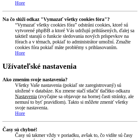
Hore
Na čo slúži odkaz "Vymazať všetky cookies fóra"?
“Vymazať všetky cookies fóra” odstráni cookies, ktoré sú
vytvorené phpBB a ktoré Vás udržujú prihlásených, ďalej sa
taktiež starajú o funkcie sledovania nových príspevkov na
fórach a v témach, pokiaľ to administrátor umožní. Zmažte
cookies fóra pokiaľ máte problémy s prihlasovaním.
Hore
Užívateľské nastavenia
Ako zmením svoje nastavenia?
Všetky Vaše nastavenia (pokiaľ ste zaregistrovaný) sú
uložené v databáze. Ku zmene stačí stlačiť tlačítko odkazu
Nastavenia
(zvyčajne sa objavuje na hornej časti stránky, ale
nemusí to byť pravidlom). Takto si môžete zmeniť všetky
svoje nastavenia.
Hore
Časy sú chybné!
Časy sú takmer vždy v poriadku, avšak to, čo vidíte sú časy