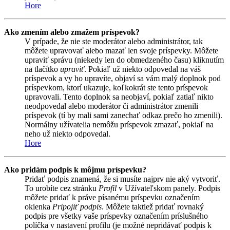
Hore
Ako zmením alebo zmažem príspevok?
V prípade, že nie ste moderátor alebo administrátor, tak
môžete upravovať alebo mazať len svoje príspevky. Môžete
upraviť správu (niekedy len do obmedzeného času) kliknutím
na tlačítko
upraviť
. Pokiaľ už niekto odpovedal na váš
príspevok a vy ho upravíte, objaví sa vám malý doplnok pod
príspevkom, ktorí ukazuje, koľkokrát ste tento príspevok
upravovali. Tento doplnok sa neobjaví, pokiaľ zatiaľ nikto
neodpovedal alebo moderátor či administrátor zmenili
príspevok (tí by mali sami zanechať odkaz prečo ho zmenili).
Normálny užívatelia nemôžu príspevok zmazať, pokiaľ na
neho už niekto odpovedal.
Hore
Ako pridám podpis k môjmu príspevku?
Pridať podpis znamená, že si musíte najprv nie aký vytvoriť.
To urobíte cez stránku
Profil
v Užívateľskom panely. Podpis
môžete pridať k práve písanému príspevku označením
okienka
Pripojiť podpis
. Môžete taktiež pridať rovnaký
podpis pre všetky vaše príspevky označením príslušného
políčka v nastavení profilu (je možné nepridávať podpis k