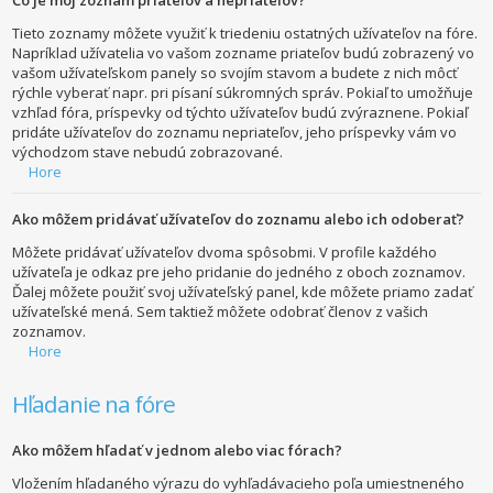
Tieto zoznamy môžete využiť k triedeniu ostatných užívateľov na fóre.
Napríklad užívatelia vo vašom zozname priateľov budú zobrazený vo
vašom užívateľskom panely so svojím stavom a budete z nich môcť
rýchle vyberať napr. pri písaní súkromných správ. Pokiaľ to umožňuje
vzhľad fóra, príspevky od týchto užívateľov budú zvýraznene. Pokiaľ
pridáte užívateľov do zoznamu nepriateľov, jeho príspevky vám vo
východzom stave nebudú zobrazované.
Hore
Ako môžem pridávať užívateľov do zoznamu alebo ich odoberať?
Môžete pridávať užívateľov dvoma spôsobmi. V profile každého
užívateľa je odkaz pre jeho pridanie do jedného z oboch zoznamov.
Ďalej môžete použiť svoj užívateľský panel, kde môžete priamo zadať
užívateľské mená. Sem taktiež môžete odobrať členov z vašich
zoznamov.
Hore
Hľadanie na fóre
Ako môžem hľadať v jednom alebo viac fórach?
Vložením hľadaného výrazu do vyhľadávacieho poľa umiestneného