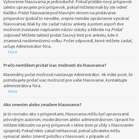
Vytvorenie hlasovania je jednoduché. Pokiaľ pridáte nový príspevok
(alebo upravujete prví príspevok, pokiaľ môžete) mali by ste vidieť
tlačítko
Pridať hlasovanie
pod hlavným oknom na pridávanie
príspevkov (pokiaľ to nevidíte, zrejme nemáte oprávnenie vytvárať
hlasovania). Mali by ste zadať názov ankety a potom aspoň dve
možnosti (nastavte napísaním názov otázky a kliknite na
Pridať
odpoveď
. Môžete taktiež pridať časový limit pre anketu, kde 0
znamená neobmedzenú voľbu. Počet odpovedí, ktoré môžete zadať,
určuje Administrátor fóra.
Hore
Prečo nemôžem pridať viac možností do hlasovania?
Maximálny počet možností nastavuje Administrátor. Ak máte pocit, že
potrebujete pridať viac možností pre vaše hlasovanie, kontaktujte
administrátora fóra.
Hore
Ako zmením alebo zmažem hlasovanie?
Je to rovnako ako s príspevkami, hlasovania môžu byť upravované
pôvodným autorom, moderátorom alebo administrátorom. Upraviť ho
môžete kliknutím na prvý príspevok v téme (toto je vždy s hlasovaním
spojené). Pokiaľ nikto zatiaľ nehlasoval, pokiaľ užívatelia môžu
vymazať alebo zmeniť položku v hlasovaní, v prípade už