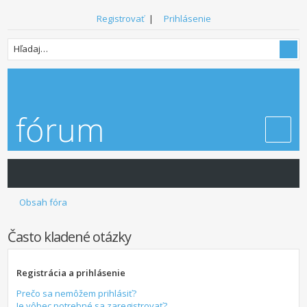
Registrovať
|
Prihlásenie
Obsah fóra
Často kladené otázky
Registrácia a prihlásenie
Prečo sa nemôžem prihlásiť?
Je vôbec potrebné sa zaregistrovať?