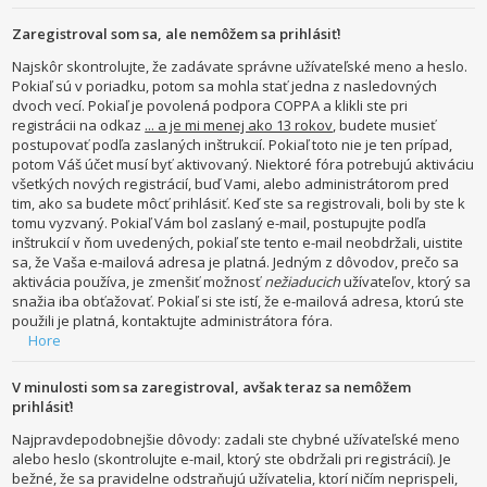
Zaregistroval som sa, ale nemôžem sa prihlásiť!
Najskôr skontrolujte, že zadávate správne užívateľské meno a heslo.
Pokiaľ sú v poriadku, potom sa mohla stať jedna z nasledovných
dvoch vecí. Pokiaľ je povolená podpora COPPA a klikli ste pri
registrácii na odkaz
... a je mi menej ako 13 rokov
, budete musieť
postupovať podľa zaslaných inštrukcií. Pokiaľ toto nie je ten prípad,
potom Váš účet musí byť aktivovaný. Niektoré fóra potrebujú aktiváciu
všetkých nových registrácií, buď Vami, alebo administrátorom pred
tim, ako sa budete môcť prihlásiť. Keď ste sa registrovali, boli by ste k
tomu vyzvaný. Pokiaľ Vám bol zaslaný e-mail, postupujte podľa
inštrukcií v ňom uvedených, pokiaľ ste tento e-mail neobdržali, uistite
sa, že Vaša e-mailová adresa je platná. Jedným z dôvodov, prečo sa
aktivácia používa, je zmenšiť možnosť
nežiaducich
užívateľov, ktorý sa
snažia iba obťažovať. Pokiaľ si ste istí, že e-mailová adresa, ktorú ste
použili je platná, kontaktujte administrátora fóra.
Hore
V minulosti som sa zaregistroval, avšak teraz sa nemôžem
prihlásiť!
Najpravdepodobnejšie dôvody: zadali ste chybné užívateľské meno
alebo heslo (skontrolujte e-mail, ktorý ste obdržali pri registrácií). Je
bežné, že sa pravidelne odstraňujú užívatelia, ktorí ničím neprispeli,