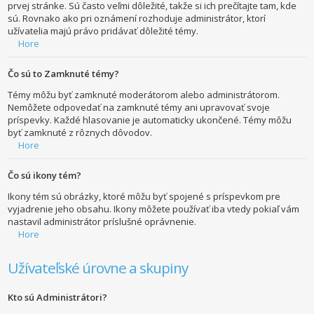
prvej stránke. Sú často veľmi dôležité, takže si ich prečítajte tam, kde
sú. Rovnako ako pri oznámení rozhoduje administrátor, ktorí
užívatelia majú právo pridávať dôležité témy.
Hore
Čo sú to Zamknuté témy?
Témy môžu byť zamknuté moderátorom alebo administrátorom.
Nemôžete odpovedať na zamknuté témy ani upravovať svoje
príspevky. Každé hlasovanie je automaticky ukončené. Témy môžu
byť zamknuté z rôznych dôvodov.
Hore
Čo sú ikony tém?
Ikony tém sú obrázky, ktoré môžu byť spojené s príspevkom pre
vyjadrenie jeho obsahu. Ikony môžete používať iba vtedy pokiaľ vám
nastavil administrátor príslušné oprávnenie.
Hore
Užívateľské úrovne a skupiny
Kto sú Administrátori?