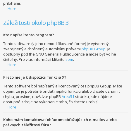
prílohami.
Hore
Záležitosti okolo phpBB 3
Kto napísal tento program?
Tento software (v jeho nemodifikované forme) je vytvorený,
zverejnený a chránený autorskými právami
phpBB Group
. Je
dostupný pod the GNU General Public Licence a môže byť voľne
šíriteľný. Pre viac informácií kliknite
sem
.
Hore
Prečo nie je k dispozícii funkcia X?
Tento software bol napísaný a licencovaný cez phpBB Group. Máte
dojem, že je potrebné pridať nejakú funkciu alebo chcete oznámiť
chybu, prosíme, navštívte phpBB
Area51
stránku, kde nájdete
dostupné zdroje na vykonanie toho, čo chcete urobiť.
Hore
Koho mám kontaktovať ohľadom obťažujúcich e-mailov alebo
právnych záležitostí fóra?