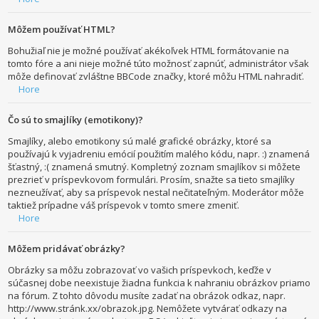
Môžem používať HTML?
Bohužiaľ nie je možné používať akékoľvek HTML formátovanie na
tomto fóre a ani nieje možné túto možnosť zapnúť, administrátor však
môže definovať zvláštne BBCode značky, ktoré môžu HTML nahradiť.
Hore
Čo sú to smajlíky (emotikony)?
Smajlíky, alebo emotikony sú malé grafické obrázky, ktoré sa
používajú k vyjadreniu emócií použitím malého kódu, napr. :) znamená
šťastný, :( znamená smutný. Kompletný zoznam smajlíkov si môžete
prezrieť v príspevkovom formulári. Prosím, snažte sa tieto smajlíky
nezneužívať, aby sa príspevok nestal nečitateľným. Moderátor môže
taktiež prípadne váš príspevok v tomto smere zmeniť.
Hore
Môžem pridávať obrázky?
Obrázky sa môžu zobrazovať vo vašich príspevkoch, keďže v
súčasnej dobe neexistuje žiadna funkcia k nahraniu obrázkov priamo
na fórum. Z tohto dôvodu musíte zadať na obrázok odkaz, napr.
http://www.stránk.xx/obrazok.jpg. Nemôžete vytvárať odkazy na