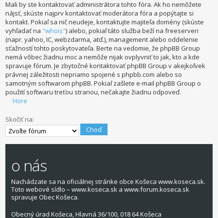
Mali by ste kontaktovať administrátora tohto fóra. Ak ho nemôžete
nájsť, skúste najprv kontaktovať moderátora fóra a popýtajte si
kontakt. Pokiaľ sa nič neudeje, kontaktujte majiteľa domény (skúste
vyhľadať na
"whois"
) alebo, pokiaľ táto služba beží na freeserveri
(napr. yahoo, IC, webzdarma, atď.), management alebo oddelenie
sťažností tohto poskytovateľa. Berte na vedomie, že phpBB Group
nemá vôbec žiadnu moc a nemôže nijak ovplyvniť to jak, kto a kde
spravuje fórum. Je zbytočné kontaktovať phpBB Group v akejkoľvek
právnej záležitosti nepriamo spojené s phpbb.com alebo so
samotným softwarom phpBB. Pokiaľ zašlete e-mail phpBB Group o
použití softwaru treťou stranou, nečakajte žiadnu odpoveď.
Hore
Skočiť na:
o nás
Nachádzate sa na oficiálnej stránke obce Košeca www.koseca.sk.
Toto webové sídlo – www.koseca.sk a www.forum.koseca.sk
spravuje Obec Košeca.
Obecný úrad Košeca, Hlavná 36/100, 018 64 Košeca