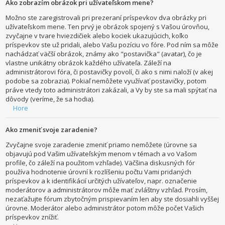
Ako zobrazím obrázok pri užívateľskom mene?
Možno ste zaregistrovali pri prezeraní príspevkov dva obrázky pri
užívateľskom mene. Ten prvý je obrázok spojený s Vašou úrovňou,
zvyčajne v tvare hviezdičiek alebo kociek ukazujúcich, koľko
príspevkov ste už pridali, alebo Vašu pozíciu vo fóre. Pod ním sa môže
nachádzať väčší obrázok, známy ako "postavička" (avatar), čo je
vlastne unikátny obrázok každého užívateľa. Záleží na
administrátorovi fóra, či postavičky povolí, či ako s nimi naloží (v akej
podobe sa zobrazia). Pokiaľ nemôžete využívať postavičky, potom
práve vtedy toto administrátori zakázali, a Vy by ste sa mali spýtať na
dôvody (veríme, že sa hodia).
Hore
Ako zmeniť svoje zaradenie?
Zvyčajne svoje zaradenie zmeniť priamo nemôžete (úrovne sa
objavujú pod Vašim užívateľským menom v témach a vo Vašom
profile, čo záleží na použitom vzhľade). Väčšina diskusných fór
používa hodnotenie úrovní k rozlíšeniu počtu Vami pridaných
príspevkov a k identifikácií určitých užívateľov, napr. označenie
moderátorov a administrátorov môže mať zvláštny vzhľad. Prosím,
nezaťažujte fórum zbytočným prispievaním len aby ste dosiahli vyššej
úrovne. Moderátor alebo administrátor potom môže počet Vašich
príspevkov znížiť.