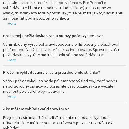
na titulnej stránke, na fórach alebo v témach. Pre Pokročilé
vyhľadávanie kliknite na odkaz "Hľadať", ktorý je dostupný vo
všetkých stránkach fóra. Spôsob, akým sa pristupuje k vyhľadávaniu
sa môže líšiť podľa použitého vzhľadu.
Hore
Prečo moja požiadavka vracia nulový počet výsledkov?
Vami hľadaný výraz bol pravdepodobne príliš obecný a obsahoval
príliš mnoho častých slov, ktoré nie sú indexované. Spresnite vašu
požiadavku a využite možnosti pokročilého vyhľadávania.
Hore
Prečo mi vyhľadávanie vracia prázdnu bielu stránku?
Vašou požiadavkou sa našlo príliš mnoho výsledkov, ktoré server
nebol schopný spracovať. Spresnite vašu požiadavku a využite
možnosť pokročilého vyhľadávania.
Hore
Ako môžem vyhľadávať členov fóra?
Prejdite na stránku "Užívatelia" a kliknite na odkaz "Vyhľadať
užívateľa", kde môžete pomocou rôznych parametrov užívateľa
vyhľadať.