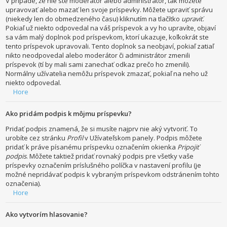
V prípade, že nie ste moderátor alebo administrátor, tak môžete
upravovať alebo mazať len svoje príspevky. Môžete upraviť správu
(niekedy len do obmedzeného času) kliknutím na tlačítko
upraviť
.
Pokiaľ už niekto odpovedal na váš príspevok a vy ho upravíte, objaví
sa vám malý doplnok pod príspevkom, ktorí ukazuje, koľkokrát ste
tento príspevok upravovali. Tento doplnok sa neobjaví, pokiaľ zatiaľ
nikto neodpovedal alebo moderátor či administrátor zmenili
príspevok (tí by mali sami zanechať odkaz prečo ho zmenili).
Normálny užívatelia nemôžu príspevok zmazať, pokiaľ na neho už
niekto odpovedal.
Hore
Ako pridám podpis k môjmu príspevku?
Pridať podpis znamená, že si musíte najprv nie aký vytvoriť. To
urobíte cez stránku
Profil
v Užívateľskom panely. Podpis môžete
pridať k práve písanému príspevku označením okienka
Pripojiť
podpis
. Môžete taktiež pridať rovnaký podpis pre všetky vaše
príspevky označením príslušného políčka v nastavení profilu (je
možné nepridávať podpis k vybraným príspevkom odstránením tohto
označenia).
Hore
Ako vytvorím hlasovanie?