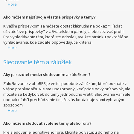
Hore
Ako môžem nájsť svoje vlastné príspevky a témy?
K vaším príspevkom sa môžete dostať kliknutím na odkaz "Hľadať
užívateľove príspevky" v Užívateľskom panely, alebo cez váš profil.
Pre vyhľadávanie tém, ktoré ste odoslali, využite stránku pokročilého
vyhľadávania, kde zadáte odpovedajúce kritéria.
Hore
Sledovanie tém a záložiek
Aký je rozdiel medzi sledovaním a záložkami?
Záložkovanie v phpBB3 je veľmi podobné záložkám, ktoré poznáte z
vášho prehliadača. Nie ste upozornený, keď príde nový príspevok, ale
môžete sa kedykoľvek do témy jednoducho vrátiť. Sledovanie vám ale
naopak uľahčí prechádzanie tím, že vás kontaktuje vami vybraným
spôsobom.
Hore
Ako môžem sledovať zvolené témy alebo fóra?
Pre sledovanie jednotlivého fóra, kliknite po vstupu do neho na