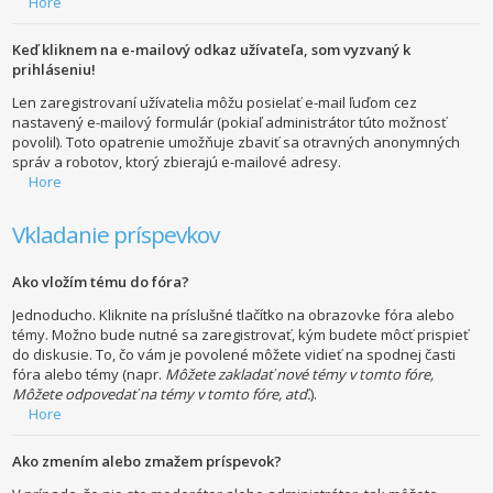
Hore
Keď kliknem na e-mailový odkaz užívateľa, som vyzvaný k
prihláseniu!
Len zaregistrovaní užívatelia môžu posielať e-mail ľuďom cez
nastavený e-mailový formulár (pokiaľ administrátor túto možnosť
povolil). Toto opatrenie umožňuje zbaviť sa otravných anonymných
správ a robotov, ktorý zbierajú e-mailové adresy.
Hore
Vkladanie príspevkov
Ako vložím tému do fóra?
Jednoducho. Kliknite na príslušné tlačítko na obrazovke fóra alebo
témy. Možno bude nutné sa zaregistrovať, kým budete môcť prispieť
do diskusie. To, čo vám je povolené môžete vidieť na spodnej časti
fóra alebo témy (napr.
Môžete zakladať nové témy v tomto fóre,
Môžete odpovedať na témy v tomto fóre, atď.
).
Hore
Ako zmením alebo zmažem príspevok?