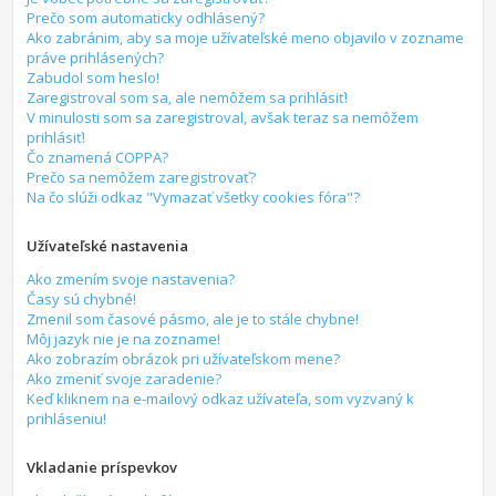
Prečo som automaticky odhlásený?
Ako zabránim, aby sa moje užívateľské meno objavilo v zozname
práve prihlásených?
Zabudol som heslo!
Zaregistroval som sa, ale nemôžem sa prihlásiť!
V minulosti som sa zaregistroval, avšak teraz sa nemôžem
prihlásiť!
Čo znamená COPPA?
Prečo sa nemôžem zaregistrovať?
Na čo slúži odkaz "Vymazať všetky cookies fóra"?
Užívateľské nastavenia
Ako zmením svoje nastavenia?
Časy sú chybné!
Zmenil som časové pásmo, ale je to stále chybne!
Môj jazyk nie je na zozname!
Ako zobrazím obrázok pri užívateľskom mene?
Ako zmeniť svoje zaradenie?
Keď kliknem na e-mailový odkaz užívateľa, som vyzvaný k
prihláseniu!
Vkladanie príspevkov