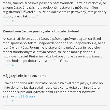
to tak, zmeňte si časové pásmo v nastaveniach. Berte na vedomie, že
zmenu časového pásma a podobné nastavenia môžu meniť len
registrovaní užívatelia. Takže pokiaľ nie ste registrovaný, toto je dobrý
dôvod, prečo tak urobiť!
Hore
Zmenil som časové pásmo, ale je to stále chybne!
Ak ste si istí, že ste zadali časové pásmo správne a aj tak sa líši od
toho správneho, tak tou najpravdepodobnejšou odpoveďou je, že sa
jedná o letný čas. Fórum nie je stavané na uplatňovanie rozdielov
medzi štandardným a letným časom, takže sa môže jednať o 1
hodinový rozdiel. Riešením môže byť posunutie časového pásma o
jednu hodinu po dobu trvania letného času.
Hore
Môj jazyk nie je na zozname!
Pravdepodobne administrátor nenainštaloval tento jazyk, alebo ho
nikto do tohto jazyka zatiaľ nepreložil. Kontaktujte administrátora,
prípadne si preklad vytvorte sami. Pre viac informácií navštívte
stránky
phpBB Group
.
Hore