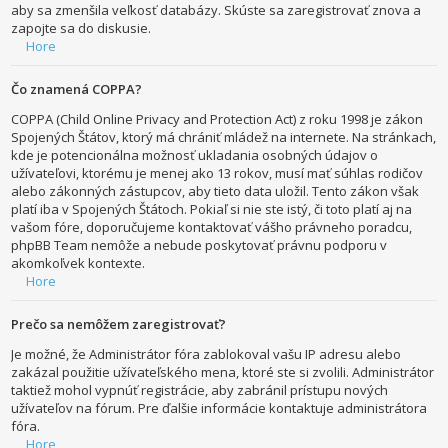
aby sa zmenšila veľkosť databázy. Skúste sa zaregistrovať znova a
zapojte sa do diskusie.
Hore
Čo znamená COPPA?
COPPA (Child Online Privacy and Protection Act) z roku 1998 je zákon
Spojených Štátov, ktorý má chrániť mládež na internete. Na stránkach,
kde je potencionálna možnosť ukladania osobných údajov o
užívateľovi, ktorému je menej ako 13 rokov, musí mať súhlas rodičov
alebo zákonných zástupcov, aby tieto data uložil. Tento zákon však
platí iba v Spojených Štátoch. Pokiaľ si nie ste istý, či toto platí aj na
vašom fóre, doporučujeme kontaktovať vášho právneho poradcu,
phpBB Team nemôže a nebude poskytovať právnu podporu v
akomkoľvek kontexte.
Hore
Prečo sa nemôžem zaregistrovať?
Je možné, že Administrátor fóra zablokoval vašu IP adresu alebo
zakázal použitie užívateľského mena, ktoré ste si zvolili. Administrátor
taktiež mohol vypnúť registrácie, aby zabránil prístupu nových
užívateľov na fórum. Pre ďalšie informácie kontaktuje administrátora
fóra.
Hore