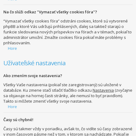
Na čo slúži odkaz "Vymazať všetky cookies fóra"?
“Vymazať všetky cookies fóra” odstráni cookies, ktoré sú vytvorené
phpBB a ktoré Vás udržujú prihlásených, ďalej sa taktiež starajú o
funkcie sledovania nových príspevkov na fórach a v témach, pokiaľ to
administrátor umožní. Zmažte cookies fóra pokiaľ máte problémy s
prihlasovaním.
Hore
Užívateľské nastavenia
Ako zmením svoje nastavenia?
Všetky Vaše nastavenia (pokiaľ ste zaregistrovaný) sú uložené v
databáze. Ku zmene stačí stlačiť tlačítko odkazu
Nastavenia
(zvyčajne
sa objavuje na hornej časti stránky, ale nemusí to byť pravidlom).
Takto si môžete zmeniť všetky svoje nastavenia.
Hore
Časy sú chybné!
Časy sú takmer vždy v poriadku, avšak to, čo vidíte sú časy zobrazené
v inom časovom pásme než v tom, v ktorom sa nachádzate. Pokiaľ je