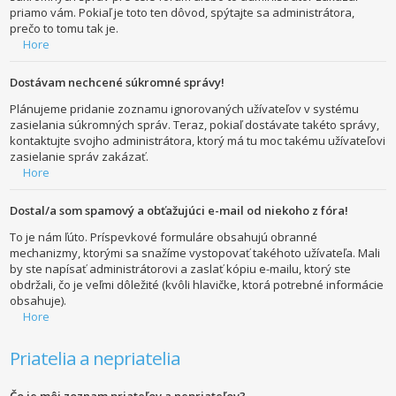
priamo vám. Pokiaľ je toto ten dôvod, spýtajte sa administrátora,
prečo to tomu tak je.
Hore
Dostávam nechcené súkromné správy!
Plánujeme pridanie zoznamu ignorovaných užívateľov v systému
zasielania súkromných správ. Teraz, pokiaľ dostávate takéto správy,
kontaktujte svojho administrátora, ktorý má tu moc takému užívateľovi
zasielanie správ zakázať.
Hore
Dostal/a som spamový a obťažujúci e-mail od niekoho z fóra!
To je nám ľúto. Príspevkové formuláre obsahujú obranné
mechanizmy, ktorými sa snažíme vystopovať takéhoto užívateľa. Mali
by ste napísať administrátorovi a zaslať kópiu e-mailu, ktorý ste
obdržali, čo je veľmi dôležité (kvôli hlavičke, ktorá potrebné informácie
obsahuje).
Hore
Priatelia a nepriatelia
Čo je môj zoznam priateľov a nepriateľov?