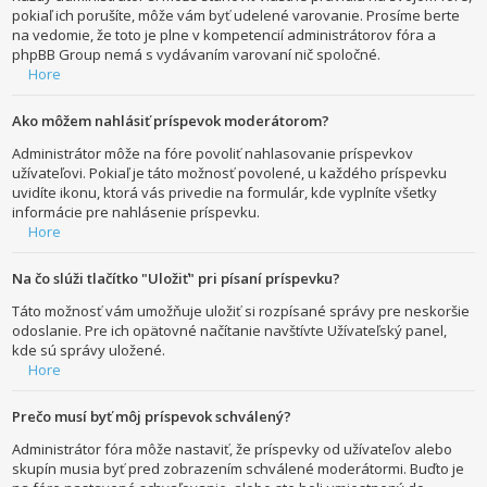
pokiaľ ich porušíte, môže vám byť udelené varovanie. Prosíme berte
na vedomie, že toto je plne v kompetencií administrátorov fóra a
phpBB Group nemá s vydávaním varovaní nič spoločné.
Hore
Ako môžem nahlásiť príspevok moderátorom?
Administrátor môže na fóre povoliť nahlasovanie príspevkov
užívateľovi. Pokiaľ je táto možnosť povolené, u každého príspevku
uvidíte ikonu, ktorá vás privedie na formulár, kde vyplníte všetky
informácie pre nahlásenie príspevku.
Hore
Na čo slúži tlačítko "Uložiť" pri písaní príspevku?
Táto možnosť vám umožňuje uložiť si rozpísané správy pre neskoršie
odoslanie. Pre ich opätovné načítanie navštívte Užívateľský panel,
kde sú správy uložené.
Hore
Prečo musí byť môj príspevok schválený?
Administrátor fóra môže nastaviť, že príspevky od užívateľov alebo
skupín musia byť pred zobrazením schválené moderátormi. Buďto je