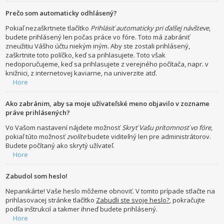
Prečo som automaticky odhlásený?
Pokiaľ nezaškrtnete tlačítko
Prihlásiť automaticky pri ďalšej návšteve
,
budete prihlásený len počas práce vo fóre. Toto má zabrániť
zneužitiu Vášho účtu niekým iným. Aby ste zostali prihlásený,
zaškrtnite toto políčko, keď sa prihlasujete. Toto však
nedoporučujeme, keď sa prihlasujete z verejného počítača, napr. v
knižnici, z internetovej kaviarne, na univerzite atď.
Hore
Ako zabránim, aby sa moje užívateľské meno objavilo v zozname
práve prihlásených?
Vo Vašom nastavení nájdete možnosť
Skryť Vašu prítomnosť vo fóre
,
pokiaľ túto možnosť
zvolíte
budete viditeľný len pre administrátorov.
Budete počítaný ako skrytý užívateľ.
Hore
Zabudol som heslo!
Nepanikárte! Vaše heslo môžeme obnoviť. V tomto prípade stlačte na
prihlasovacej stránke tlačítko
Zabudli ste svoje heslo?
, pokračujte
podľa inštrukcií a takmer ihneď budete prihlásený.
Hore