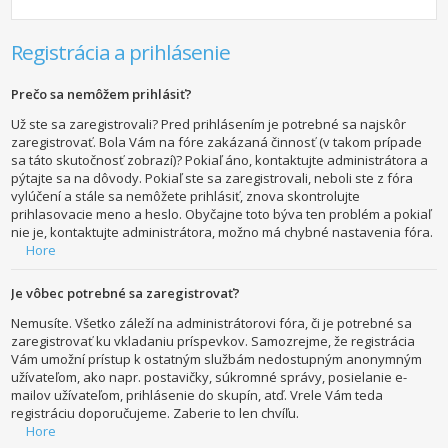
Registrácia a prihlásenie
Prečo sa nemôžem prihlásiť?
Už ste sa zaregistrovali? Pred prihlásením je potrebné sa najskôr
zaregistrovať. Bola Vám na fóre zakázaná činnosť (v takom prípade
sa táto skutočnosť zobrazí)? Pokiaľ áno, kontaktujte administrátora a
pýtajte sa na dôvody. Pokiaľ ste sa zaregistrovali, neboli ste z fóra
vylúčení a stále sa nemôžete prihlásiť, znova skontrolujte
prihlasovacie meno a heslo. Obyčajne toto býva ten problém a pokiaľ
nie je, kontaktujte administrátora, možno má chybné nastavenia fóra.
Hore
Je vôbec potrebné sa zaregistrovať?
Nemusíte. Všetko záleží na administrátorovi fóra, či je potrebné sa
zaregistrovať ku vkladaniu príspevkov. Samozrejme, že registrácia
Vám umožní prístup k ostatným službám nedostupným anonymným
užívateľom, ako napr. postavičky, súkromné správy, posielanie e-
mailov užívateľom, prihlásenie do skupín, atď. Vrele Vám teda
registráciu doporučujeme. Zaberie to len chvíľu.
Hore