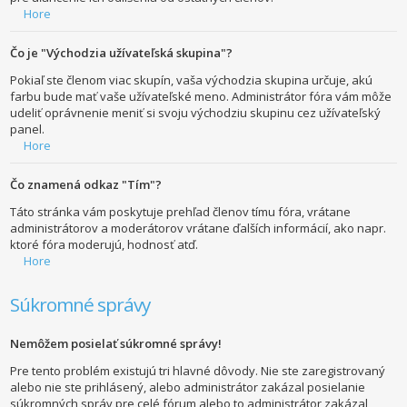
Hore
Čo je "Východzia užívateľská skupina"?
Pokiaľ ste členom viac skupín, vaša východzia skupina určuje, akú
farbu bude mať vaše užívateľské meno. Administrátor fóra vám môže
udeliť oprávnenie meniť si svoju východziu skupinu cez užívateľský
panel.
Hore
Čo znamená odkaz "Tím"?
Táto stránka vám poskytuje prehľad členov tímu fóra, vrátane
administrátorov a moderátorov vrátane ďalších informácií, ako napr.
ktoré fóra moderujú, hodnosť atď.
Hore
Súkromné správy
Nemôžem posielať súkromné správy!
Pre tento problém existujú tri hlavné dôvody. Nie ste zaregistrovaný
alebo nie ste prihlásený, alebo administrátor zakázal posielanie
súkromných správ pre celé fórum alebo to administrátor zakázal