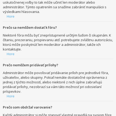
uskutočnenej voľby to tak môže učiniť len moderátor alebo
administrátor. Týmto opatrením sa snažíme zabrániť manipulácii s
výsledkami hlasovania.
Hore
Prečo sa nemôžem dostať k fóru?
Niektoré fóra môžu byť zneprístupnené určitým ľuďom či skupinám. K
čítaniu, prezeraniu, prispievaniu atď. potrebujete zvláštnu autorizáciu,
ktorú môže poskytnúť len moderátor a administrátor, takže ich
kontaktujte.
Hore
Prečo nemôžem pridávať prílohy?
Administrátor môže povoľovať pridávanie príloh pre jednotlivé fóra,
užívateľov, alebo skupiny. Pokiaľ nemáte dostatočné oprávnenia z
jednej z týchto možností, alebo niektoré z nich úplne zabraňujú
pridávať prílohy, nezobrazí sa vám táto možnosť pri odosielaní
príspevkov.
Hore
Prečo som obdržal varovanie?
Každý administrátor si môže stanoviť vlastné pravidlá na svojom fóre,