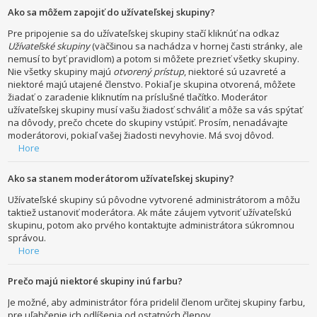
Ako sa môžem zapojiť do užívateľskej skupiny?
Pre pripojenie sa do užívateľskej skupiny stačí kliknúť na odkaz
Užívateľské skupiny
(väčšinou sa nachádza v hornej časti stránky, ale
nemusí to byť pravidlom) a potom si môžete prezrieť všetky skupiny.
Nie všetky skupiny majú
otvorený prístup
, niektoré sú uzavreté a
niektoré majú utajené členstvo. Pokiaľ je skupina otvorená, môžete
žiadať o zaradenie kliknutím na príslušné tlačítko. Moderátor
užívateľskej skupiny musí vašu žiadosť schváliť a môže sa vás spýtať
na dôvody, prečo chcete do skupiny vstúpiť. Prosím, nenadávajte
moderátorovi, pokiaľ vašej žiadosti nevyhovie. Má svoj dôvod.
Hore
Ako sa stanem moderátorom užívateľskej skupiny?
Užívateľské skupiny sú pôvodne vytvorené administrátorom a môžu
taktiež ustanoviť moderátora. Ak máte záujem vytvoriť užívateľskú
skupinu, potom ako prvého kontaktujte administrátora súkromnou
správou.
Hore
Prečo majú niektoré skupiny inú farbu?
Je možné, aby administrátor fóra pridelil členom určitej skupiny farbu,
pre uľahčenie ich odlíšenia od ostatných členov.