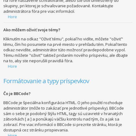
na fóre nastavené schvaľovanie, alebo ste boli umiestnený do
skupiny, pri ktorej je schvaľovanie požadované. Kontaktujte
administrátora fóra pre viac informácií.
Hore
Ako môžem oživiť svoje témy?
Kliknutím na odkaz "Oživiť tému", pokiaľ ho vidíte, môžete "oživiť"
tému, čím ho posuniete na prvé miesto v prehľadu tém. Pokiaľ tento
odkaz nevidíte, administrátor túto možnosť pravdepodobne vypol.
Tému môžete "oživiť" taktiež pridaním nového príspevku, ale dbajte
na to, aby ste neporušili pravidlá fóra.
Hore
Formátovanie a typy príspevkov
Čo je BBCode?
BBCode je špeciálna konfigurácia HTML. O jeho použití rozhoduje
administrátor (môže to zakázať pre jednotlivé príspevky). BBCode
sám o sebe je podobný štýlu HTML, tagy sú uzavreté v hranatých
zátvorkách [ a ] a ponúkajú väčšiu kontrolu nad tým, čo a jak sa
zobrazí. Pre viac informácií o BBCode si prezrite stránku, ktorá je
dostupná cez stránku prispievania.
Hore