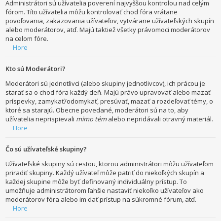
Administrátori sú užívatelia poverení najvyššou kontrolou nad celým
fórom. Títo užívatelia môžu kontrolovať chod fóra vrátane
povoľovania, zakazovania užívateľov, vytvárane užívateľských skupín
alebo moderátorov, atď. Majú taktiež všetky právomoci moderátorov
na celom fóre.
Hore
Kto sú Moderátori?
Moderátori sú jednotlivci (alebo skupiny jednotlivcov), ich prácou je
starať sa o chod fóra každý deň. Majú právo upravovať alebo mazať
príspevky, zamykať/odomykať, presúvať, mazať a rozdeľovať témy, o
ktoré sa starajú. Obecne povedané, moderátori sú na to, aby
užívatelia neprispievali
mimo tém
alebo nepridávali otravný materiál.
Hore
Čo sú užívateľské skupiny?
Užívateľské skupiny sú cestou, ktorou administrátori môžu užívateľom
priradiť skupiny. Každý užívateľ môže patriť do niekoľkých skupín a
každej skupine môže byť definovaný individuálny prístup. To
umožňuje administrátorom ľahšie nastaviť niekoľko užívateľov ako
moderátorov fóra alebo im dať prístup na súkromné fórum, atď.
Hore