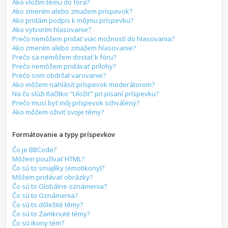
Ako vložím tému do fóra?
Ako zmením alebo zmažem príspevok?
Ako pridám podpis k môjmu príspevku?
Ako vytvorím hlasovanie?
Prečo nemôžem pridať viac možností do hlasovania?
Ako zmením alebo zmažem hlasovanie?
Prečo sa nemôžem dostať k fóru?
Prečo nemôžem pridávať prílohy?
Prečo som obdržal varovanie?
Ako môžem nahlásiť príspevok moderátorom?
Na čo slúži tlačítko "Uložiť" pri písaní príspevku?
Prečo musí byť môj príspevok schválený?
Ako môžem oživiť svoje témy?
Formátovanie a typy príspevkov
Čo je BBCode?
Môžem používať HTML?
Čo sú to smajlíky (emotikony)?
Môžem pridávať obrázky?
Čo sú to Globálne oznámenia?
Čo sú to Oznámenia?
Čo sú to dôležité témy?
Čo sú to Zamknuté témy?
Čo sú ikony tém?