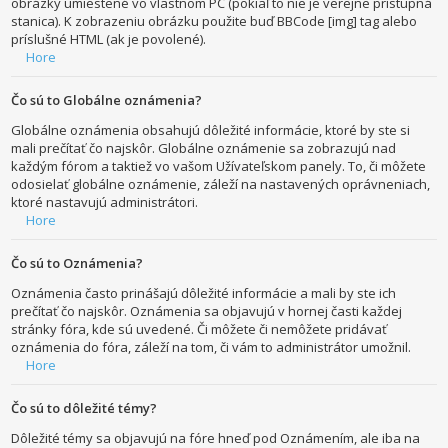
obrázky umiestené vo vlastnom PC (pokiaľ to nie je verejne prístupná
stanica). K zobrazeniu obrázku použite buď BBCode [img] tag alebo
príslušné HTML (ak je povolené).
Hore
Čo sú to Globálne oznámenia?
Globálne oznámenia obsahujú dôležité informácie, ktoré by ste si
mali prečítať čo najskôr. Globálne oznámenie sa zobrazujú nad
každým fórom a taktiež vo vašom Užívateľskom panely. To, či môžete
odosielať globálne oznámenie, záleží na nastavených oprávneniach,
ktoré nastavujú administrátori.
Hore
Čo sú to Oznámenia?
Oznámenia často prinášajú dôležité informácie a mali by ste ich
prečítať čo najskôr. Oznámenia sa objavujú v hornej časti každej
stránky fóra, kde sú uvedené. Či môžete či nemôžete pridávať
oznámenia do fóra, záleží na tom, či vám to administrátor umožnil.
Hore
Čo sú to dôležité témy?
Dôležité témy sa objavujú na fóre hneď pod Oznámením, ale iba na