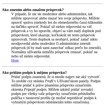
Ako zmením alebo zmažem príspevok?
V prípade, že nie ste moderátor alebo administrátor, tak
môžete upravovať alebo mazať len svoje príspevky. Môžete
upraviť správu (niekedy len do obmedzeného času) kliknutím
na tlačítko
upraviť
. Pokiaľ už niekto odpovedal na váš
príspevok a vy ho upravíte, objaví sa vám malý doplnok pod
príspevkom, ktorí ukazuje, koľkokrát ste tento príspevok
upravovali. Tento doplnok sa neobjaví, pokiaľ zatiaľ nikto
neodpovedal alebo moderátor či administrátor zmenili
príspevok (tí by mali sami zanechať odkaz prečo ho zmenili).
Normálny užívatelia nemôžu príspevok zmazať, pokiaľ na
neho už niekto odpovedal.
Hore
Ako pridám podpis k môjmu príspevku?
Pridať podpis znamená, že si musíte najprv nie aký vytvoriť.
To urobíte cez stránku
Profil
v Užívateľskom panely. Podpis
môžete pridať k práve písanému príspevku označením
okienka
Pripojiť podpis
. Môžete taktiež pridať rovnaký
podpis pre všetky vaše príspevky označením príslušného
políčka v nastavení profilu (je možné nepridávať podpis k
vybraným príspevkom odstránením tohto označenia).