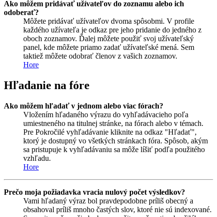
Ako môžem pridávať užívateľov do zoznamu alebo ich
odoberať?
Môžete pridávať užívateľov dvoma spôsobmi. V profile
každého užívateľa je odkaz pre jeho pridanie do jedného z
oboch zoznamov. Ďalej môžete použiť svoj užívateľský
panel, kde môžete priamo zadať užívateľské mená. Sem
taktiež môžete odobrať členov z vašich zoznamov.
Hore
Hľadanie na fóre
Ako môžem hľadať v jednom alebo viac fórach?
Vložením hľadaného výrazu do vyhľadávacieho poľa
umiestneného na titulnej stránke, na fórach alebo v témach.
Pre Pokročilé vyhľadávanie kliknite na odkaz "Hľadať",
ktorý je dostupný vo všetkých stránkach fóra. Spôsob, akým
sa pristupuje k vyhľadávaniu sa môže líšiť podľa použitého
vzhľadu.
Hore
Prečo moja požiadavka vracia nulový počet výsledkov?
Vami hľadaný výraz bol pravdepodobne príliš obecný a
obsahoval príliš mnoho častých slov, ktoré nie sú indexované.