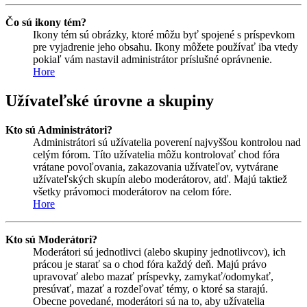
Čo sú ikony tém?
Ikony tém sú obrázky, ktoré môžu byť spojené s príspevkom
pre vyjadrenie jeho obsahu. Ikony môžete používať iba vtedy
pokiaľ vám nastavil administrátor príslušné oprávnenie.
Hore
Užívateľské úrovne a skupiny
Kto sú Administrátori?
Administrátori sú užívatelia poverení najvyššou kontrolou nad
celým fórom. Títo užívatelia môžu kontrolovať chod fóra
vrátane povoľovania, zakazovania užívateľov, vytvárane
užívateľských skupín alebo moderátorov, atď. Majú taktiež
všetky právomoci moderátorov na celom fóre.
Hore
Kto sú Moderátori?
Moderátori sú jednotlivci (alebo skupiny jednotlivcov), ich
prácou je starať sa o chod fóra každý deň. Majú právo
upravovať alebo mazať príspevky, zamykať/odomykať,
presúvať, mazať a rozdeľovať témy, o ktoré sa starajú.
Obecne povedané, moderátori sú na to, aby užívatelia