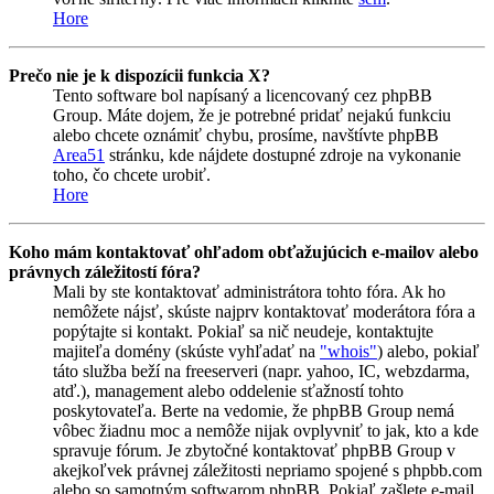
Hore
Prečo nie je k dispozícii funkcia X?
Tento software bol napísaný a licencovaný cez phpBB
Group. Máte dojem, že je potrebné pridať nejakú funkciu
alebo chcete oznámiť chybu, prosíme, navštívte phpBB
Area51
stránku, kde nájdete dostupné zdroje na vykonanie
toho, čo chcete urobiť.
Hore
Koho mám kontaktovať ohľadom obťažujúcich e-mailov alebo
právnych záležitostí fóra?
Mali by ste kontaktovať administrátora tohto fóra. Ak ho
nemôžete nájsť, skúste najprv kontaktovať moderátora fóra a
popýtajte si kontakt. Pokiaľ sa nič neudeje, kontaktujte
majiteľa domény (skúste vyhľadať na
"whois"
) alebo, pokiaľ
táto služba beží na freeserveri (napr. yahoo, IC, webzdarma,
atď.), management alebo oddelenie sťažností tohto
poskytovateľa. Berte na vedomie, že phpBB Group nemá
vôbec žiadnu moc a nemôže nijak ovplyvniť to jak, kto a kde
spravuje fórum. Je zbytočné kontaktovať phpBB Group v
akejkoľvek právnej záležitosti nepriamo spojené s phpbb.com
alebo so samotným softwarom phpBB. Pokiaľ zašlete e-mail