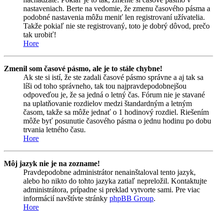
nastaveniach. Berte na vedomie, že zmenu časového pásma a
podobné nastavenia môžu meniť len registrovaní užívatelia.
Takže pokiaľ nie ste registrovaný, toto je dobrý dôvod, prečo
tak urobiť!
Hore
Zmenil som časové pásmo, ale je to stále chybne!
Ak ste si istí, že ste zadali časové pásmo správne a aj tak sa
líši od toho správneho, tak tou najpravdepodobnejšou
odpoveďou je, že sa jedná o letný čas. Fórum nie je stavané
na uplatňovanie rozdielov medzi štandardným a letným
časom, takže sa môže jednať o 1 hodinový rozdiel. Riešením
môže byť posunutie časového pásma o jednu hodinu po dobu
trvania letného času.
Hore
Môj jazyk nie je na zozname!
Pravdepodobne administrátor nenainštaloval tento jazyk,
alebo ho nikto do tohto jazyka zatiaľ nepreložil. Kontaktujte
administrátora, prípadne si preklad vytvorte sami. Pre viac
informácií navštívte stránky
phpBB Group
.
Hore