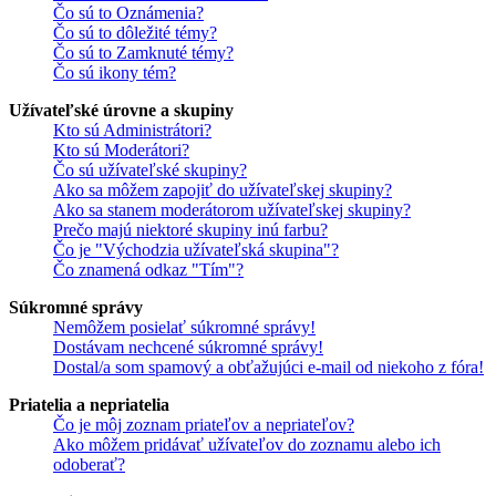
Čo sú to Oznámenia?
Čo sú to dôležité témy?
Čo sú to Zamknuté témy?
Čo sú ikony tém?
Užívateľské úrovne a skupiny
Kto sú Administrátori?
Kto sú Moderátori?
Čo sú užívateľské skupiny?
Ako sa môžem zapojiť do užívateľskej skupiny?
Ako sa stanem moderátorom užívateľskej skupiny?
Prečo majú niektoré skupiny inú farbu?
Čo je "Východzia užívateľská skupina"?
Čo znamená odkaz "Tím"?
Súkromné správy
Nemôžem posielať súkromné správy!
Dostávam nechcené súkromné správy!
Dostal/a som spamový a obťažujúci e-mail od niekoho z fóra!
Priatelia a nepriatelia
Čo je môj zoznam priateľov a nepriateľov?
Ako môžem pridávať užívateľov do zoznamu alebo ich
odoberať?