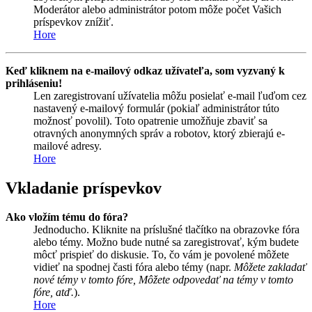
Moderátor alebo administrátor potom môže počet Vašich
príspevkov znížiť.
Hore
Keď kliknem na e-mailový odkaz užívateľa, som vyzvaný k
prihláseniu!
Len zaregistrovaní užívatelia môžu posielať e-mail ľuďom cez
nastavený e-mailový formulár (pokiaľ administrátor túto
možnosť povolil). Toto opatrenie umožňuje zbaviť sa
otravných anonymných správ a robotov, ktorý zbierajú e-
mailové adresy.
Hore
Vkladanie príspevkov
Ako vložím tému do fóra?
Jednoducho. Kliknite na príslušné tlačítko na obrazovke fóra
alebo témy. Možno bude nutné sa zaregistrovať, kým budete
môcť prispieť do diskusie. To, čo vám je povolené môžete
vidieť na spodnej časti fóra alebo témy (napr.
Môžete zakladať
nové témy v tomto fóre, Môžete odpovedať na témy v tomto
fóre, atď.
).
Hore