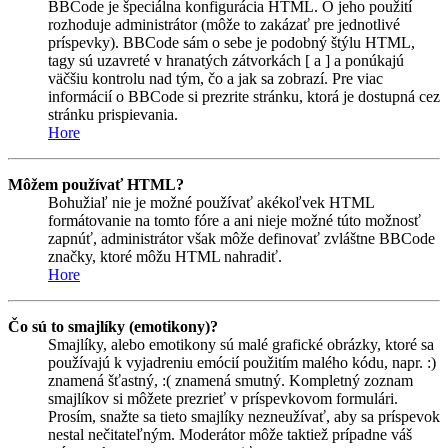
BBCode je špeciálna konfigurácia HTML. O jeho použití
rozhoduje administrátor (môže to zakázať pre jednotlivé
príspevky). BBCode sám o sebe je podobný štýlu HTML,
tagy sú uzavreté v hranatých zátvorkách [ a ] a ponúkajú
väčšiu kontrolu nad tým, čo a jak sa zobrazí. Pre viac
informácií o BBCode si prezrite stránku, ktorá je dostupná cez
stránku prispievania.
Hore
Môžem používať HTML?
Bohužiaľ nie je možné používať akékoľvek HTML
formátovanie na tomto fóre a ani nieje možné túto možnosť
zapnúť, administrátor však môže definovať zvláštne BBCode
značky, ktoré môžu HTML nahradiť.
Hore
Čo sú to smajlíky (emotikony)?
Smajlíky, alebo emotikony sú malé grafické obrázky, ktoré sa
používajú k vyjadreniu emócií použitím malého kódu, napr. :)
znamená šťastný, :( znamená smutný. Kompletný zoznam
smajlíkov si môžete prezrieť v príspevkovom formulári.
Prosím, snažte sa tieto smajlíky nezneužívať, aby sa príspevok
nestal nečitateľným. Moderátor môže taktiež prípadne váš