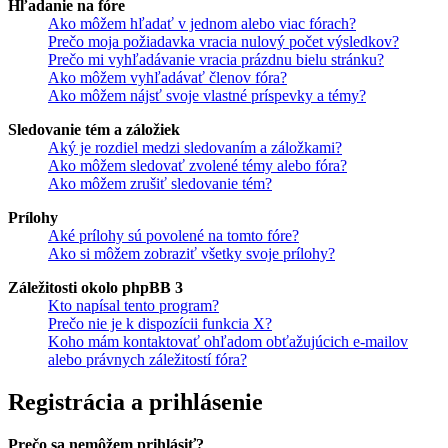
Hľadanie na fóre
Ako môžem hľadať v jednom alebo viac fórach?
Prečo moja požiadavka vracia nulový počet výsledkov?
Prečo mi vyhľadávanie vracia prázdnu bielu stránku?
Ako môžem vyhľadávať členov fóra?
Ako môžem nájsť svoje vlastné príspevky a témy?
Sledovanie tém a záložiek
Aký je rozdiel medzi sledovaním a záložkami?
Ako môžem sledovať zvolené témy alebo fóra?
Ako môžem zrušiť sledovanie tém?
Prílohy
Aké prílohy sú povolené na tomto fóre?
Ako si môžem zobraziť všetky svoje prílohy?
Záležitosti okolo phpBB 3
Kto napísal tento program?
Prečo nie je k dispozícii funkcia X?
Koho mám kontaktovať ohľadom obťažujúcich e-mailov
alebo právnych záležitostí fóra?
Registrácia a prihlásenie
Prečo sa nemôžem prihlásiť?