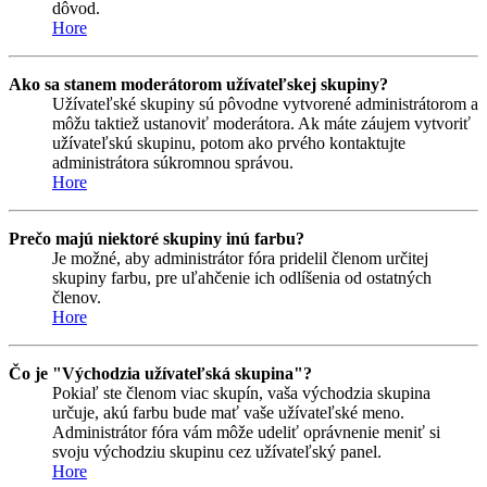
dôvod.
Hore
Ako sa stanem moderátorom užívateľskej skupiny?
Užívateľské skupiny sú pôvodne vytvorené administrátorom a
môžu taktiež ustanoviť moderátora. Ak máte záujem vytvoriť
užívateľskú skupinu, potom ako prvého kontaktujte
administrátora súkromnou správou.
Hore
Prečo majú niektoré skupiny inú farbu?
Je možné, aby administrátor fóra pridelil členom určitej
skupiny farbu, pre uľahčenie ich odlíšenia od ostatných
členov.
Hore
Čo je "Východzia užívateľská skupina"?
Pokiaľ ste členom viac skupín, vaša východzia skupina
určuje, akú farbu bude mať vaše užívateľské meno.
Administrátor fóra vám môže udeliť oprávnenie meniť si
svoju východziu skupinu cez užívateľský panel.
Hore