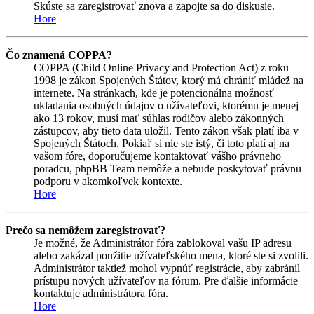
Skúste sa zaregistrovať znova a zapojte sa do diskusie.
Hore
Čo znamená COPPA?
COPPA (Child Online Privacy and Protection Act) z roku
1998 je zákon Spojených Štátov, ktorý má chrániť mládež na
internete. Na stránkach, kde je potencionálna možnosť
ukladania osobných údajov o užívateľovi, ktorému je menej
ako 13 rokov, musí mať súhlas rodičov alebo zákonných
zástupcov, aby tieto data uložil. Tento zákon však platí iba v
Spojených Štátoch. Pokiaľ si nie ste istý, či toto platí aj na
vašom fóre, doporučujeme kontaktovať vášho právneho
poradcu, phpBB Team nemôže a nebude poskytovať právnu
podporu v akomkoľvek kontexte.
Hore
Prečo sa nemôžem zaregistrovať?
Je možné, že Administrátor fóra zablokoval vašu IP adresu
alebo zakázal použitie užívateľského mena, ktoré ste si zvolili.
Administrátor taktiež mohol vypnúť registrácie, aby zabránil
prístupu nových užívateľov na fórum. Pre ďalšie informácie
kontaktuje administrátora fóra.
Hore