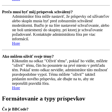
Prečo musí byť môj príspevok schválený?
Administrátor fóra môže nastaviť, že príspevky od užívateľov
alebo skupín musia byť pred zobrazením schválené
moderátormi. Buďto je na fóre nastavené schvaľovanie, alebo
ste boli umiestnený do skupiny, pri ktorej je schvaľovanie
požadované. Kontaktujte administrátora fóra pre viac
informácií.
Hore
Ako môžem oživiť svoje témy?
Kliknutím na odkaz "Oživiť tému", pokiaľ ho vidíte, môžete
"oživiť" tému, čím ho posuniete na prvé miesto v prehľadu
tém. Pokiaľ tento odkaz nevidíte, administrátor túto možnosť
pravdepodobne vypol. Tému môžete "oživiť" taktiež
pridaním nového príspevku, ale dbajte na to, aby ste
neporušili pravidlá fóra.
Hore
Formátovanie a typy príspevkov
Čo je BBCode?