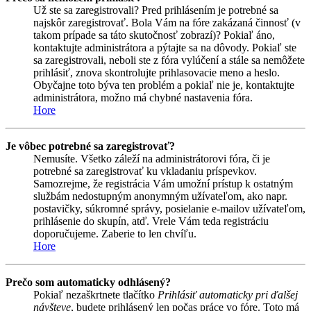
Už ste sa zaregistrovali? Pred prihlásením je potrebné sa
najskôr zaregistrovať. Bola Vám na fóre zakázaná činnosť (v
takom prípade sa táto skutočnosť zobrazí)? Pokiaľ áno,
kontaktujte administrátora a pýtajte sa na dôvody. Pokiaľ ste
sa zaregistrovali, neboli ste z fóra vylúčení a stále sa nemôžete
prihlásiť, znova skontrolujte prihlasovacie meno a heslo.
Obyčajne toto býva ten problém a pokiaľ nie je, kontaktujte
administrátora, možno má chybné nastavenia fóra.
Hore
Je vôbec potrebné sa zaregistrovať?
Nemusíte. Všetko záleží na administrátorovi fóra, či je
potrebné sa zaregistrovať ku vkladaniu príspevkov.
Samozrejme, že registrácia Vám umožní prístup k ostatným
službám nedostupným anonymným užívateľom, ako napr.
postavičky, súkromné správy, posielanie e-mailov užívateľom,
prihlásenie do skupín, atď. Vrele Vám teda registráciu
doporučujeme. Zaberie to len chvíľu.
Hore
Prečo som automaticky odhlásený?
Pokiaľ nezaškrtnete tlačítko
Prihlásiť automaticky pri ďalšej
návšteve
, budete prihlásený len počas práce vo fóre. Toto má