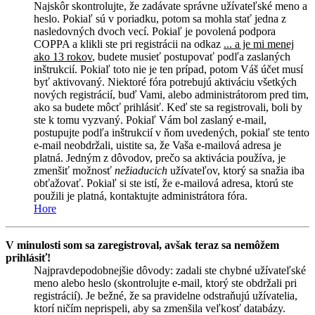
Najskôr skontrolujte, že zadávate správne užívateľské meno a
heslo. Pokiaľ sú v poriadku, potom sa mohla stať jedna z
nasledovných dvoch vecí. Pokiaľ je povolená podpora
COPPA a klikli ste pri registrácii na odkaz
... a je mi menej
ako 13 rokov
, budete musieť postupovať podľa zaslaných
inštrukcií. Pokiaľ toto nie je ten prípad, potom Váš účet musí
byť aktivovaný. Niektoré fóra potrebujú aktiváciu všetkých
nových registrácií, buď Vami, alebo administrátorom pred tim,
ako sa budete môcť prihlásiť. Keď ste sa registrovali, boli by
ste k tomu vyzvaný. Pokiaľ Vám bol zaslaný e-mail,
postupujte podľa inštrukcií v ňom uvedených, pokiaľ ste tento
e-mail neobdržali, uistite sa, že Vaša e-mailová adresa je
platná. Jedným z dôvodov, prečo sa aktivácia používa, je
zmenšiť možnosť
nežiaducich
užívateľov, ktorý sa snažia iba
obťažovať. Pokiaľ si ste istí, že e-mailová adresa, ktorú ste
použili je platná, kontaktujte administrátora fóra.
Hore
V minulosti som sa zaregistroval, avšak teraz sa nemôžem
prihlásiť!
Najpravdepodobnejšie dôvody: zadali ste chybné užívateľské
meno alebo heslo (skontrolujte e-mail, ktorý ste obdržali pri
registrácií). Je bežné, že sa pravidelne odstraňujú užívatelia,
ktorí ničím neprispeli, aby sa zmenšila veľkosť databázy.