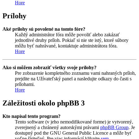
Hore
Prílohy
Aké prílohy sú povolené na tomto fóre?
Každý administrátor fóra môže povoliť alebo zakázať
jednotlivé druhy príloh. Pokiaľ si nie ste istý, ktoré súbory
môžu byť nahrávané, kontaktuje administrátora fóra.
Hore
Ako si môžem zobraziť všetky svoje prílohy?
Pre zobrazenie kompletného zoznamu vami nahraných príloh,
prejdite na Užívateľský panel a nasledujte odkazy do časti s
prílohami.
Hore
Záležitosti okolo phpBB 3
Kto napísal tento program?
Tento software (v jeho nemodifikované forme) je vytvorený,
zverejnený a chránený autorskými právami
phpBB Group
. Je
dostupný pod the GNU General Public Licence a môže byť
voľne šíriteľný. Pre viac informácií kliknite
sem
.