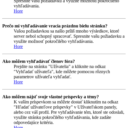
Spresnite vašu požiadavku a využite možnosti pokročilého
vyhľadávania.
Hore
Prečo mi vyhľadávanie vracia prázdnu bielu stránku?
Vašou požiadavkou sa našlo príliš mnoho výsledkov, ktoré
server nebol schopný spracovať. Spresnite vašu požiadavku a
využite možnosť pokročilého vyhľadávania.
Hore
Ako môžem vyhľadávať členov fóra?
Prejdite na stránku "Užívatelia" a kliknite na odkaz
"Vyhľadať užívateľa", kde môžete pomocou rôznych
parametrov užívateľa vyhľadať.
Hore
Ako môžem nájsť svoje vlastné príspevky a témy?
K vaším príspevkom sa môžete dostať kliknutím na odkaz
"Hľadať užívateľove príspevky" v Užívateľskom panely,
alebo cez váš profil. Pre vyhľadávanie tém, ktoré ste odoslali,
využite stránku pokročilého vyhľadávania, kde zadáte
odpovedajúce kritéria.
Hore