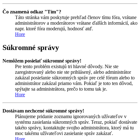
Čo znamená odkaz "Tím"?
Táto stránka vám poskytuje prehľad členov tímu fóra, vrátane
administrátorov a moderátorov vrátane ďalších informácií, ako
napr. ktoré fóra moderujú, hodnosť atď.
Hore
Súkromné správy
Nemôžem posielať súkromné správy!
Pre tento problém existujú tri hlavné dôvody. Nie ste
zaregistrovaný alebo nie ste prihlásený, alebo administrátor
zakázal posielanie súkromných správ pre celé fórum alebo to
administrátor zakázal priamo vám. Pokiaľ je toto ten dôvod,
spýtajte sa administrátora, prečo to tomu tak je.
Hore
Dostávam nechcené súkromné správy!
Plánujeme pridanie zoznamu ignorovaných užívateľov v
systému zasielania súkromných správ. Teraz, pokiaľ dostávate
takéto správy, kontaktujte svojho administrátora, ktorý má tu
moc takému užívateľovi zasielanie správ zakázať.
Hore