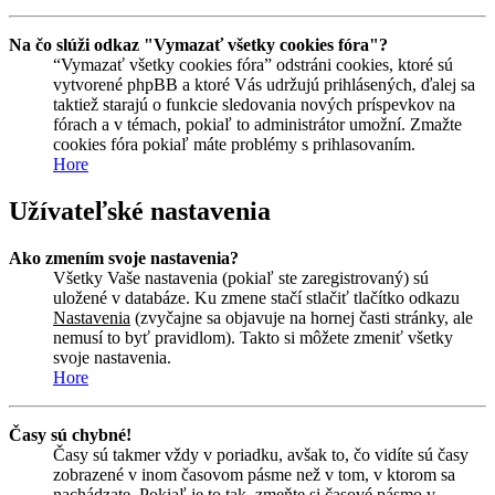
Na čo slúži odkaz "Vymazať všetky cookies fóra"?
“Vymazať všetky cookies fóra” odstráni cookies, ktoré sú
vytvorené phpBB a ktoré Vás udržujú prihlásených, ďalej sa
taktiež starajú o funkcie sledovania nových príspevkov na
fórach a v témach, pokiaľ to administrátor umožní. Zmažte
cookies fóra pokiaľ máte problémy s prihlasovaním.
Hore
Užívateľské nastavenia
Ako zmením svoje nastavenia?
Všetky Vaše nastavenia (pokiaľ ste zaregistrovaný) sú
uložené v databáze. Ku zmene stačí stlačiť tlačítko odkazu
Nastavenia
(zvyčajne sa objavuje na hornej časti stránky, ale
nemusí to byť pravidlom). Takto si môžete zmeniť všetky
svoje nastavenia.
Hore
Časy sú chybné!
Časy sú takmer vždy v poriadku, avšak to, čo vidíte sú časy
zobrazené v inom časovom pásme než v tom, v ktorom sa
nachádzate. Pokiaľ je to tak, zmeňte si časové pásmo v