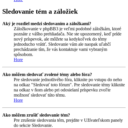
Sledovanie tém a záložiek
Aký je rozdiel medzi sledovaním a záložkami?
Záložkovanie v phpBB3 je veľmi podobné záložkám, ktoré
poznáte z vášho prehliadača. Nie ste upozornený, keď príde
nový príspevok, ale môžete sa kedykoľvek do témy
jednoducho vrátiť. Sledovanie vám ale naopak uľahčí
prechádzanie tím, že vás kontaktuje vami vybraným
spôsobom.
Hore
Ako môžem sledovať zvolené témy alebo fóra?
Pre sledovanie jednotlivého fóra, kliknite po vstupu do neho
na odkaz "Sledovať toto fórum". Pre sledovanie témy kliknite
na odkaz v ňom alebo pri odosielaní príspevku zvoľte
možnosť sledovať túto tému.
Hore
Ako môžem zrušiť sledovanie tém?
Pre zrušenie sledovania tém, prejdite v Užívateľskom panely
do sekcie Sledovanie.