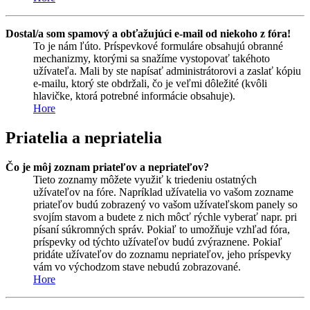
Dostal/a som spamový a obťažujúci e-mail od niekoho z fóra!
To je nám ľúto. Príspevkové formuláre obsahujú obranné
mechanizmy, ktorými sa snažíme vystopovať takéhoto
užívateľa. Mali by ste napísať administrátorovi a zaslať kópiu
e-mailu, ktorý ste obdržali, čo je veľmi dôležité (kvôli
hlavičke, ktorá potrebné informácie obsahuje).
Hore
Priatelia a nepriatelia
Čo je môj zoznam priateľov a nepriateľov?
Tieto zoznamy môžete využiť k triedeniu ostatných
užívateľov na fóre. Napríklad užívatelia vo vašom zozname
priateľov budú zobrazený vo vašom užívateľskom panely so
svojím stavom a budete z nich môcť rýchle vyberať napr. pri
písaní súkromných správ. Pokiaľ to umožňuje vzhľad fóra,
príspevky od týchto užívateľov budú zvýraznene. Pokiaľ
pridáte užívateľov do zoznamu nepriateľov, jeho príspevky
vám vo východzom stave nebudú zobrazované.
Hore