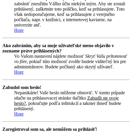
zabrániť zneužitiu Vášho účtu niekým iným. Aby ste zostali
prihlásený, zaškrtnite toto políčko, keď sa prihlasujete. Toto
však nedoporučujeme, keď sa prihlasujete z verejného
počítača, napr. v knižnici, z internetovej kaviarne, na
univerzite atď.
Hore
Ako zabránim, aby sa moje užívateľské meno objavilo v
zozname práve prihlásených?
Vo Vašom nastavení nájdete možnosť
Skryť Vašu prítomnosť
vo fóre
, pokiaľ túto možnosť
zvolíte
budete viditeľný len pre
administrátorov. Budete počítaný ako skrytý užívateľ.
Hore
Zabudol som heslo!
Nepanikárte! Vaše heslo môžeme obnoviť. V tomto prípade
stlačte na prihlasovacej stránke tlačítko
Zabudli ste svoje
heslo?
, pokračujte podľa inštrukcií a takmer ihneď budete
prihlásený.
Hore
Zaregistroval som sa, ale nemôžem sa prihlásiť!