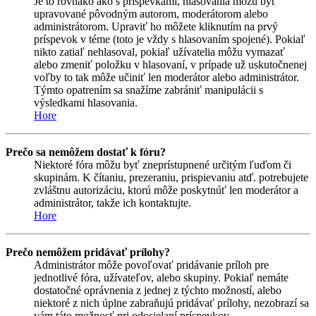
Je to rovnako ako s príspevkami, hlasovania môžu byť
upravované pôvodným autorom, moderátorom alebo
administrátorom. Upraviť ho môžete kliknutím na prvý
príspevok v téme (toto je vždy s hlasovaním spojené). Pokiaľ
nikto zatiaľ nehlasoval, pokiaľ užívatelia môžu vymazať
alebo zmeniť položku v hlasovaní, v prípade už uskutočnenej
voľby to tak môže učiniť len moderátor alebo administrátor.
Týmto opatrením sa snažíme zabrániť manipulácii s
výsledkami hlasovania.
Hore
Prečo sa nemôžem dostať k fóru?
Niektoré fóra môžu byť zneprístupnené určitým ľuďom či
skupinám. K čítaniu, prezeraniu, prispievaniu atď. potrebujete
zvláštnu autorizáciu, ktorú môže poskytnúť len moderátor a
administrátor, takže ich kontaktujte.
Hore
Prečo nemôžem pridávať prílohy?
Administrátor môže povoľovať pridávanie príloh pre
jednotlivé fóra, užívateľov, alebo skupiny. Pokiaľ nemáte
dostatočné oprávnenia z jednej z týchto možností, alebo
niektoré z nich úplne zabraňujú pridávať prílohy, nezobrazí sa
vám táto možnosť pri odosielaní príspevkov.