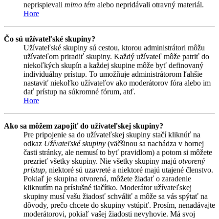
neprispievali
mimo tém
alebo nepridávali otravný materiál.
Hore
Čo sú užívateľské skupiny?
Užívateľské skupiny sú cestou, ktorou administrátori môžu
užívateľom priradiť skupiny. Každý užívateľ môže patriť do
niekoľkých skupín a každej skupine môže byť definovaný
individuálny prístup. To umožňuje administrátorom ľahšie
nastaviť niekoľko užívateľov ako moderátorov fóra alebo im
dať prístup na súkromné fórum, atď.
Hore
Ako sa môžem zapojiť do užívateľskej skupiny?
Pre pripojenie sa do užívateľskej skupiny stačí kliknúť na
odkaz
Užívateľské skupiny
(väčšinou sa nachádza v hornej
časti stránky, ale nemusí to byť pravidlom) a potom si môžete
prezrieť všetky skupiny. Nie všetky skupiny majú
otvorený
prístup
, niektoré sú uzavreté a niektoré majú utajené členstvo.
Pokiaľ je skupina otvorená, môžete žiadať o zaradenie
kliknutím na príslušné tlačítko. Moderátor užívateľskej
skupiny musí vašu žiadosť schváliť a môže sa vás spýtať na
dôvody, prečo chcete do skupiny vstúpiť. Prosím, nenadávajte
moderátorovi, pokiaľ vašej žiadosti nevyhovie. Má svoj