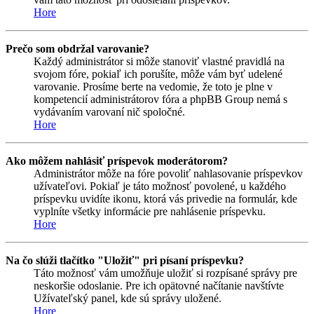
Hore
Prečo som obdržal varovanie?
Každý administrátor si môže stanoviť vlastné pravidlá na
svojom fóre, pokiaľ ich porušíte, môže vám byť udelené
varovanie. Prosíme berte na vedomie, že toto je plne v
kompetencií administrátorov fóra a phpBB Group nemá s
vydávaním varovaní nič spoločné.
Hore
Ako môžem nahlásiť príspevok moderátorom?
Administrátor môže na fóre povoliť nahlasovanie príspevkov
užívateľovi. Pokiaľ je táto možnosť povolené, u každého
príspevku uvidíte ikonu, ktorá vás privedie na formulár, kde
vyplníte všetky informácie pre nahlásenie príspevku.
Hore
Na čo slúži tlačítko "Uložiť" pri písaní príspevku?
Táto možnosť vám umožňuje uložiť si rozpísané správy pre
neskoršie odoslanie. Pre ich opätovné načítanie navštívte
Užívateľský panel, kde sú správy uložené.
Hore