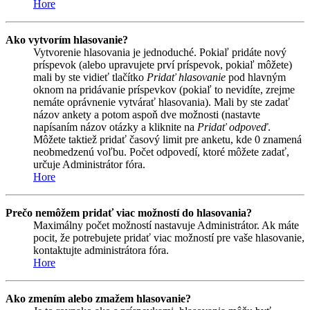
Hore
Ako vytvorím hlasovanie?
Vytvorenie hlasovania je jednoduché. Pokiaľ pridáte nový
príspevok (alebo upravujete prví príspevok, pokiaľ môžete)
mali by ste vidieť tlačítko
Pridať hlasovanie
pod hlavným
oknom na pridávanie príspevkov (pokiaľ to nevidíte, zrejme
nemáte oprávnenie vytvárať hlasovania). Mali by ste zadať
názov ankety a potom aspoň dve možnosti (nastavte
napísaním názov otázky a kliknite na
Pridať odpoveď
.
Môžete taktiež pridať časový limit pre anketu, kde 0 znamená
neobmedzenú voľbu. Počet odpovedí, ktoré môžete zadať,
určuje Administrátor fóra.
Hore
Prečo nemôžem pridať viac možností do hlasovania?
Maximálny počet možností nastavuje Administrátor. Ak máte
pocit, že potrebujete pridať viac možností pre vaše hlasovanie,
kontaktujte administrátora fóra.
Hore
Ako zmením alebo zmažem hlasovanie?