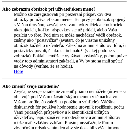
Ako zobrazím obrázok pri užívateľskom mene?
Možno ste zaregistrovali pri prezeraní príspevkov dva
obrázky pri užívateľskom mene. Ten prvý je obrázok spojený
s Vašou úrovňou, zvyčajne v tvare hviezdičiek alebo kociek
ukazujúcich, koľko príspevkov ste už pridali, alebo Vašu
pozíciu vo fóre. Pod ním sa môže nachádzať väčší obrázok,
známy ako "postavička" (avatar), čo je vlastne unikátny
obrázok každého užívateľa. Záleží na administrátorovi fóra, či
postavičky povolí, či ako s nimi naloží (v akej podobe sa
zobrazia). Pokiaľ nemôžete využívať postavičky, potom práve
vtedy toto administrátori zakázali, a Vy by ste sa mali spýtať
na dôvody (veríme, že sa hodia).
Hore
Ako zmeniť svoje zaradenie?
Zvyčajne svoje zaradenie zmeniť priamo nemôžete (úrovne sa
objavujú pod Vašim užívateľským menom v témach a vo
Vašom profile, čo záleží na použitom vzhľade). Väčšina
diskusných fór používa hodnotenie úrovní k rozlíšeniu počtu
Vami pridaných príspevkov a k identifikácií určitých
užívateľov, napr. označenie moderátorov a administrátorov
môže mať zvláštny vzhľad. Prosím, nezaťažujte fórum
zbytočným prispievaním len aby ste dosiahli vyššej úrovne.