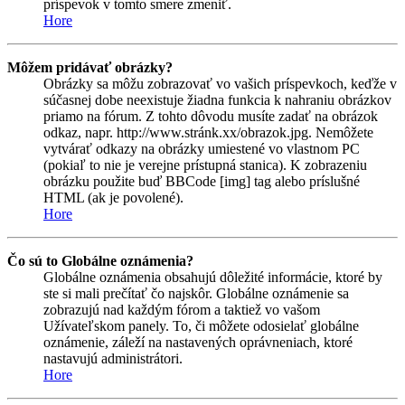
príspevok v tomto smere zmeniť.
Hore
Môžem pridávať obrázky?
Obrázky sa môžu zobrazovať vo vašich príspevkoch, keďže v
súčasnej dobe neexistuje žiadna funkcia k nahraniu obrázkov
priamo na fórum. Z tohto dôvodu musíte zadať na obrázok
odkaz, napr. http://www.stránk.xx/obrazok.jpg. Nemôžete
vytvárať odkazy na obrázky umiestené vo vlastnom PC
(pokiaľ to nie je verejne prístupná stanica). K zobrazeniu
obrázku použite buď BBCode [img] tag alebo príslušné
HTML (ak je povolené).
Hore
Čo sú to Globálne oznámenia?
Globálne oznámenia obsahujú dôležité informácie, ktoré by
ste si mali prečítať čo najskôr. Globálne oznámenie sa
zobrazujú nad každým fórom a taktiež vo vašom
Užívateľskom panely. To, či môžete odosielať globálne
oznámenie, záleží na nastavených oprávneniach, ktoré
nastavujú administrátori.
Hore