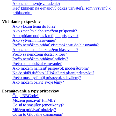
Ako zmeniť svoje zaradenie?
Keď kliknem na e-mailový odkaz užívateľa, som vyzvaný k
prihláseniu!
Vkladanie príspevkov
Ako vložím tému do fóra?
Ako zmením alebo zmažem príspevok?
Ako pridám podpis k môjmu príspevku?
Ako vytvorím hlasovanie?
Prečo nemôžem pridať viac možností do hlasovania?
Ako zmením alebo zmažem hlasovanie?
Prečo sa nemôžem dostať k fóru?
Prečo nemôžem pridávať prílohy?
Prečo som obdržal varovanie?
Ako môžem nahlásiť príspevok moderátorom?
Na čo slúži tlačítko "Uložiť" pri písaní príspevku?
Prečo musí byť môj príspevok schválený?
Ako môžem oživiť svoje témy?
Formátovanie a typy príspevkov
Čo je BBCode?
Môžem používať HTML?
Čo sú to smajlíky (emotikony)?
Môžem pridávať obrázky?
Čo sú to Globálne oznámenia?