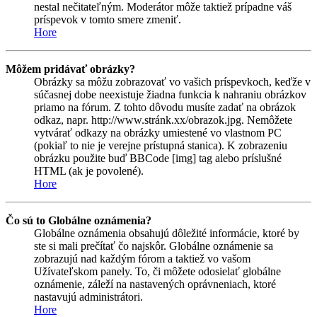
nestal nečitateľným. Moderátor môže taktiež prípadne váš
príspevok v tomto smere zmeniť.
Hore
Môžem pridávať obrázky?
Obrázky sa môžu zobrazovať vo vašich príspevkoch, keďže v
súčasnej dobe neexistuje žiadna funkcia k nahraniu obrázkov
priamo na fórum. Z tohto dôvodu musíte zadať na obrázok
odkaz, napr. http://www.stránk.xx/obrazok.jpg. Nemôžete
vytvárať odkazy na obrázky umiestené vo vlastnom PC
(pokiaľ to nie je verejne prístupná stanica). K zobrazeniu
obrázku použite buď BBCode [img] tag alebo príslušné
HTML (ak je povolené).
Hore
Čo sú to Globálne oznámenia?
Globálne oznámenia obsahujú dôležité informácie, ktoré by
ste si mali prečítať čo najskôr. Globálne oznámenie sa
zobrazujú nad každým fórom a taktiež vo vašom
Užívateľskom panely. To, či môžete odosielať globálne
oznámenie, záleží na nastavených oprávneniach, ktoré
nastavujú administrátori.
Hore