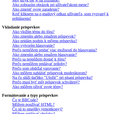
Môj jazyk nie je na zozname!
Ako zobrazím obrázok pri užívateľskom mene?
Ako zmeniť svoje zaradenie?
Keď kliknem na e-mailový odkaz užívateľa, som vyzvaný k
prihláseniu!
Vkladanie príspevkov
Ako vložím tému do fóra?
Ako zmením alebo zmažem príspevok?
Ako pridám podpis k môjmu príspevku?
Ako vytvorím hlasovanie?
Prečo nemôžem pridať viac možností do hlasovania?
Ako zmením alebo zmažem hlasovanie?
Prečo sa nemôžem dostať k fóru?
Prečo nemôžem pridávať prílohy?
Prečo som obdržal varovanie?
Ako môžem nahlásiť príspevok moderátorom?
Na čo slúži tlačítko "Uložiť" pri písaní príspevku?
Prečo musí byť môj príspevok schválený?
Ako môžem oživiť svoje témy?
Formátovanie a typy príspevkov
Čo je BBCode?
Môžem používať HTML?
Čo sú to smajlíky (emotikony)?
Môžem pridávať obrázky?