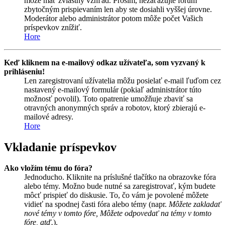
môže mať zvláštny vzhľad. Prosím, nezaťažujte fórum
zbytočným prispievaním len aby ste dosiahli vyššej úrovne.
Moderátor alebo administrátor potom môže počet Vašich
príspevkov znížiť.
Hore
Keď kliknem na e-mailový odkaz užívateľa, som vyzvaný k
prihláseniu!
Len zaregistrovaní užívatelia môžu posielať e-mail ľuďom cez
nastavený e-mailový formulár (pokiaľ administrátor túto
možnosť povolil). Toto opatrenie umožňuje zbaviť sa
otravných anonymných správ a robotov, ktorý zbierajú e-
mailové adresy.
Hore
Vkladanie príspevkov
Ako vložím tému do fóra?
Jednoducho. Kliknite na príslušné tlačítko na obrazovke fóra
alebo témy. Možno bude nutné sa zaregistrovať, kým budete
môcť prispieť do diskusie. To, čo vám je povolené môžete
vidieť na spodnej časti fóra alebo témy (napr.
Môžete zakladať
nové témy v tomto fóre, Môžete odpovedať na témy v tomto
fóre, atď.
).