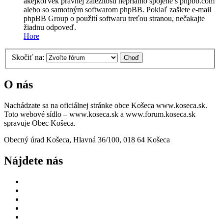
akejkoľvek právnej záležitosti nepriamo spojené s phpbb.com
alebo so samotným softwarom phpBB. Pokiaľ zašlete e-mail
phpBB Group o použití softwaru treťou stranou, nečakajte
žiadnu odpoveď.
Hore
Skočiť na:
O nás
Nachádzate sa na oficiálnej stránke obce Košeca www.koseca.sk.
Toto webové sídlo – www.koseca.sk a www.forum.koseca.sk
spravuje Obec Košeca.
Obecný úrad Košeca, Hlavná 36/100, 018 64 Košeca
Nájdete nás