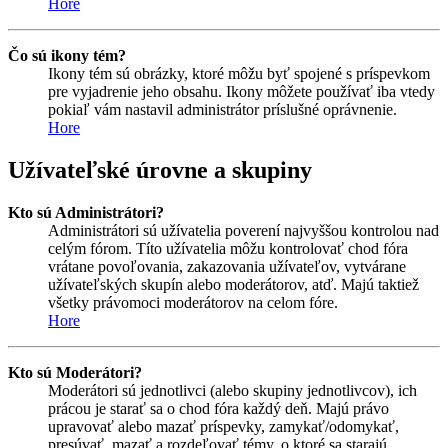
Hore
Čo sú ikony tém?
Ikony tém sú obrázky, ktoré môžu byť spojené s príspevkom
pre vyjadrenie jeho obsahu. Ikony môžete používať iba vtedy
pokiaľ vám nastavil administrátor príslušné oprávnenie.
Hore
Užívateľské úrovne a skupiny
Kto sú Administrátori?
Administrátori sú užívatelia poverení najvyššou kontrolou nad
celým fórom. Títo užívatelia môžu kontrolovať chod fóra
vrátane povoľovania, zakazovania užívateľov, vytvárane
užívateľských skupín alebo moderátorov, atď. Majú taktiež
všetky právomoci moderátorov na celom fóre.
Hore
Kto sú Moderátori?
Moderátori sú jednotlivci (alebo skupiny jednotlivcov), ich
prácou je starať sa o chod fóra každý deň. Majú právo
upravovať alebo mazať príspevky, zamykať/odomykať,
presúvať, mazať a rozdeľovať témy, o ktoré sa starajú.