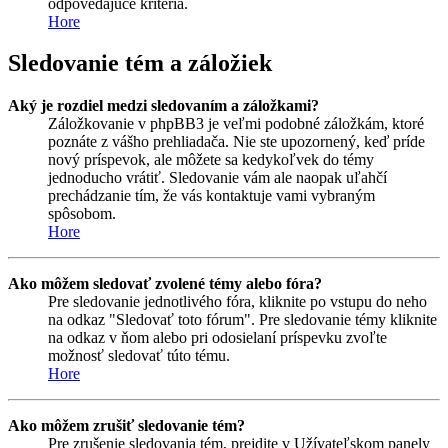
odpovedajúce kritéria.
Hore
Sledovanie tém a záložiek
Aký je rozdiel medzi sledovaním a záložkami?
Záložkovanie v phpBB3 je veľmi podobné záložkám, ktoré
poznáte z vášho prehliadača. Nie ste upozornený, keď príde
nový príspevok, ale môžete sa kedykoľvek do témy
jednoducho vrátiť. Sledovanie vám ale naopak uľahčí
prechádzanie tím, že vás kontaktuje vami vybraným
spôsobom.
Hore
Ako môžem sledovať zvolené témy alebo fóra?
Pre sledovanie jednotlivého fóra, kliknite po vstupu do neho
na odkaz "Sledovať toto fórum". Pre sledovanie témy kliknite
na odkaz v ňom alebo pri odosielaní príspevku zvoľte
možnosť sledovať túto tému.
Hore
Ako môžem zrušiť sledovanie tém?
Pre zrušenie sledovania tém, prejdite v Užívateľskom panely