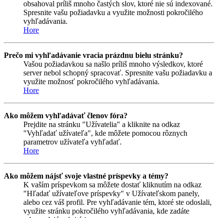
obsahoval príliš mnoho častých slov, ktoré nie sú indexované.
Spresnite vašu požiadavku a využite možnosti pokročilého
vyhľadávania.
Hore
Prečo mi vyhľadávanie vracia prázdnu bielu stránku?
Vašou požiadavkou sa našlo príliš mnoho výsledkov, ktoré
server nebol schopný spracovať. Spresnite vašu požiadavku a
využite možnosť pokročilého vyhľadávania.
Hore
Ako môžem vyhľadávať členov fóra?
Prejdite na stránku "Užívatelia" a kliknite na odkaz
"Vyhľadať užívateľa", kde môžete pomocou rôznych
parametrov užívateľa vyhľadať.
Hore
Ako môžem nájsť svoje vlastné príspevky a témy?
K vaším príspevkom sa môžete dostať kliknutím na odkaz
"Hľadať užívateľove príspevky" v Užívateľskom panely,
alebo cez váš profil. Pre vyhľadávanie tém, ktoré ste odoslali,
využite stránku pokročilého vyhľadávania, kde zadáte