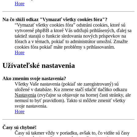
Hore
Na čo slúži odkaz "Vymazať všetky cookies fóra"?
“Vymazať všetky cookies fóra” odstráni cookies, ktoré sú
vytvorené phpBB a ktoré Vás udržujú prihlásených, ďalej sa
taktiež starajú o funkcie sledovania nových príspevkov na
fórach a v témach, pokiaľ to administrátor umožní. Zmažte
cookies fóra pokiaľ máte problémy s prihlasovaním.
Hore
Užívateľské nastavenia
Ako zmením svoje nastavenia?
Všetky Vaše nastavenia (pokiaľ ste zaregistrovaný) sú
uložené v databáze. Ku zmene stačí stlačiť tlačítko odkazu
Nastavenia
(zvyčajne sa objavuje na hornej časti stránky, ale
nemusí to byť pravidlom). Takto si môžete zmeniť všetky
svoje nastavenia.
Hore
Časy sú chybné!
Časy sú takmer vždy v poriadku, avšak to, čo vidíte sú časy