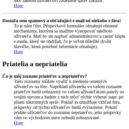
moc takému užívateľovi zasielanie správ zakázať.
Hore
Dostal/a som spamový a obťažujúci e-mail od niekoho z fóra!
To je nám ľúto. Príspevkové formuláre obsahujú obranné
mechanizmy, ktorými sa snažíme vystopovať takéhoto
užívateľa. Mali by ste napísať administrátorovi a zaslať kópiu
e-mailu, ktorý ste obdržali, čo je veľmi dôležité (kvôli
hlavičke, ktorá potrebné informácie obsahuje).
Hore
Priatelia a nepriatelia
Čo je môj zoznam priateľov a nepriateľov?
Tieto zoznamy môžete využiť k triedeniu ostatných
užívateľov na fóre. Napríklad užívatelia vo vašom zozname
priateľov budú zobrazený vo vašom užívateľskom panely so
svojím stavom a budete z nich môcť rýchle vyberať napr. pri
písaní súkromných správ. Pokiaľ to umožňuje vzhľad fóra,
príspevky od týchto užívateľov budú zvýraznene. Pokiaľ
pridáte užívateľov do zoznamu nepriateľov, jeho príspevky
vám vo východzom stave nebudú zobrazované.
Hore