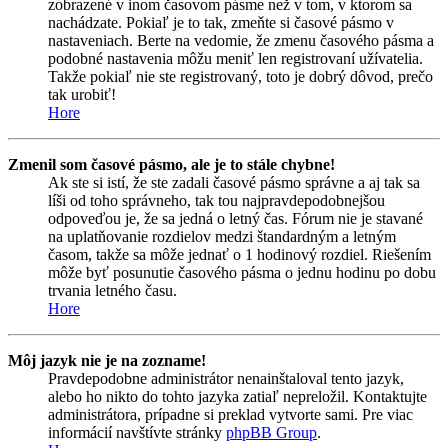
zobrazené v inom časovom pásme než v tom, v ktorom sa
nachádzate. Pokiaľ je to tak, zmeňte si časové pásmo v
nastaveniach. Berte na vedomie, že zmenu časového pásma a
podobné nastavenia môžu meniť len registrovaní užívatelia.
Takže pokiaľ nie ste registrovaný, toto je dobrý dôvod, prečo
tak urobiť!
Hore
Zmenil som časové pásmo, ale je to stále chybne!
Ak ste si istí, že ste zadali časové pásmo správne a aj tak sa
líši od toho správneho, tak tou najpravdepodobnejšou
odpoveďou je, že sa jedná o letný čas. Fórum nie je stavané
na uplatňovanie rozdielov medzi štandardným a letným
časom, takže sa môže jednať o 1 hodinový rozdiel. Riešením
môže byť posunutie časového pásma o jednu hodinu po dobu
trvania letného času.
Hore
Môj jazyk nie je na zozname!
Pravdepodobne administrátor nenainštaloval tento jazyk,
alebo ho nikto do tohto jazyka zatiaľ nepreložil. Kontaktujte
administrátora, prípadne si preklad vytvorte sami. Pre viac
informácií navštívte stránky
phpBB Group
.