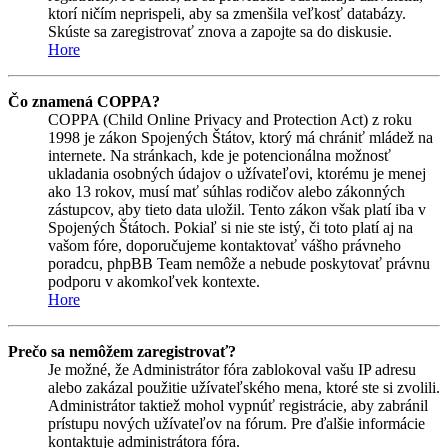
ktorí ničím neprispeli, aby sa zmenšila veľkosť databázy.
Skúste sa zaregistrovať znova a zapojte sa do diskusie.
Hore
Čo znamená COPPA?
COPPA (Child Online Privacy and Protection Act) z roku
1998 je zákon Spojených Štátov, ktorý má chrániť mládež na
internete. Na stránkach, kde je potencionálna možnosť
ukladania osobných údajov o užívateľovi, ktorému je menej
ako 13 rokov, musí mať súhlas rodičov alebo zákonných
zástupcov, aby tieto data uložil. Tento zákon však platí iba v
Spojených Štátoch. Pokiaľ si nie ste istý, či toto platí aj na
vašom fóre, doporučujeme kontaktovať vášho právneho
poradcu, phpBB Team nemôže a nebude poskytovať právnu
podporu v akomkoľvek kontexte.
Hore
Prečo sa nemôžem zaregistrovať?
Je možné, že Administrátor fóra zablokoval vašu IP adresu
alebo zakázal použitie užívateľského mena, ktoré ste si zvolili.
Administrátor taktiež mohol vypnúť registrácie, aby zabránil
prístupu nových užívateľov na fórum. Pre ďalšie informácie
kontaktuje administrátora fóra.