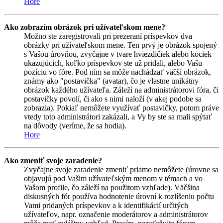
Hore
Ako zobrazím obrázok pri užívateľskom mene?
Možno ste zaregistrovali pri prezeraní príspevkov dva
obrázky pri užívateľskom mene. Ten prvý je obrázok spojený
s Vašou úrovňou, zvyčajne v tvare hviezdičiek alebo kociek
ukazujúcich, koľko príspevkov ste už pridali, alebo Vašu
pozíciu vo fóre. Pod ním sa môže nachádzať väčší obrázok,
známy ako "postavička" (avatar), čo je vlastne unikátny
obrázok každého užívateľa. Záleží na administrátorovi fóra, či
postavičky povolí, či ako s nimi naloží (v akej podobe sa
zobrazia). Pokiaľ nemôžete využívať postavičky, potom práve
vtedy toto administrátori zakázali, a Vy by ste sa mali spýtať
na dôvody (veríme, že sa hodia).
Hore
Ako zmeniť svoje zaradenie?
Zvyčajne svoje zaradenie zmeniť priamo nemôžete (úrovne sa
objavujú pod Vašim užívateľským menom v témach a vo
Vašom profile, čo záleží na použitom vzhľade). Väčšina
diskusných fór používa hodnotenie úrovní k rozlíšeniu počtu
Vami pridaných príspevkov a k identifikácií určitých
užívateľov, napr. označenie moderátorov a administrátorov