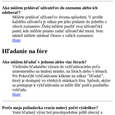
Ako môžem pridávať užívateľov do zoznamu alebo ich
odoberať?
Môžete pridávať užívateľov dvoma spôsobmi. V profile
každého užívateľa je odkaz pre jeho pridanie do jedného z
oboch zoznamov. Ďalej môžete použiť svoj užívateľský
panel, kde môžete priamo zadať užívateľské mená. Sem
taktiež môžete odobrať členov z vašich zoznamov.
Hore
Hľadanie na fóre
Ako môžem hľadať v jednom alebo viac fórach?
Vložením hľadaného výrazu do vyhľadávacieho poľa
umiestneného na titulnej stránke, na fórach alebo v témach.
Pre Pokročilé vyhľadávanie kliknite na odkaz "Hľadať",
ktorý je dostupný vo všetkých stránkach fóra. Spôsob, akým
sa pristupuje k vyhľadávaniu sa môže líšiť podľa použitého
vzhľadu.
Hore
Prečo moja požiadavka vracia nulový počet výsledkov?
Vami hľadaný výraz bol pravdepodobne príliš obecný a