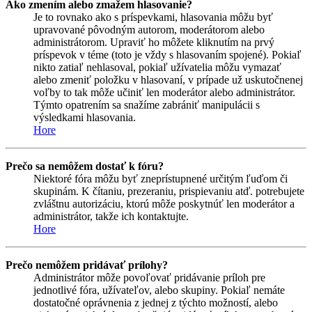
Ako zmením alebo zmažem hlasovanie?
Je to rovnako ako s príspevkami, hlasovania môžu byť
upravované pôvodným autorom, moderátorom alebo
administrátorom. Upraviť ho môžete kliknutím na prvý
príspevok v téme (toto je vždy s hlasovaním spojené). Pokiaľ
nikto zatiaľ nehlasoval, pokiaľ užívatelia môžu vymazať
alebo zmeniť položku v hlasovaní, v prípade už uskutočnenej
voľby to tak môže učiniť len moderátor alebo administrátor.
Týmto opatrením sa snažíme zabrániť manipulácii s
výsledkami hlasovania.
Hore
Prečo sa nemôžem dostať k fóru?
Niektoré fóra môžu byť zneprístupnené určitým ľuďom či
skupinám. K čítaniu, prezeraniu, prispievaniu atď. potrebujete
zvláštnu autorizáciu, ktorú môže poskytnúť len moderátor a
administrátor, takže ich kontaktujte.
Hore
Prečo nemôžem pridávať prílohy?
Administrátor môže povoľovať pridávanie príloh pre
jednotlivé fóra, užívateľov, alebo skupiny. Pokiaľ nemáte
dostatočné oprávnenia z jednej z týchto možností, alebo