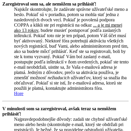
Zaregistroval som sa, ale nemôžem sa prihlásiť!
Najskôr skontrolujte, že zadávate správne užívateľské meno a
heslo. Pokiaľ sú v poriadku, potom sa mohla stať jedna z
nasledovných dvoch vecí. Pokiaľ je povolená podpora
COPPA a klikli ste pri registrácii na odkaz
... a je mi menej
ako 13 rokov
, budete musieť postupovať podľa zaslaných
inštrukcií. Pokiaľ toto nie je ten prípad, potom Váš účet musí
byť aktivovaný. Niektoré fóra potrebujú aktiváciu všetkých
nových registrácií, buď Vami, alebo administrátorom pred tim,
ako sa budete môcť prihlásiť. Keď ste sa registrovali, boli by
ste k tomu vyzvaný. Pokiaľ Vám bol zaslaný e-mail,
postupujte podľa inštrukcií v ňom uvedených, pokiaľ ste tento
e-mail neobdržali, uistite sa, že Vaša e-mailová adresa je
platná. Jedným z dôvodov, prečo sa aktivácia používa, je
zmenšiť možnosť
nežiaducich
užívateľov, ktorý sa snažia iba
obťažovať. Pokiaľ si ste istí, že e-mailová adresa, ktorú ste
použili je platná, kontaktujte administrátora fóra.
Hore
V minulosti som sa zaregistroval, avšak teraz sa nemôžem
prihlásiť!
Najpravdepodobnejšie dôvody: zadali ste chybné užívateľské
meno alebo heslo (skontrolujte e-mail, ktorý ste obdržali pri
registrácií). Je bežné, že sa pravidelne odstraňujú užívatelia,