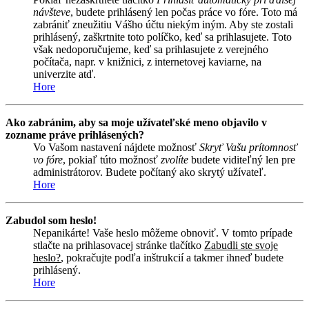
návšteve
, budete prihlásený len počas práce vo fóre. Toto má
zabrániť zneužitiu Vášho účtu niekým iným. Aby ste zostali
prihlásený, zaškrtnite toto políčko, keď sa prihlasujete. Toto
však nedoporučujeme, keď sa prihlasujete z verejného
počítača, napr. v knižnici, z internetovej kaviarne, na
univerzite atď.
Hore
Ako zabránim, aby sa moje užívateľské meno objavilo v
zozname práve prihlásených?
Vo Vašom nastavení nájdete možnosť
Skryť Vašu prítomnosť
vo fóre
, pokiaľ túto možnosť
zvolíte
budete viditeľný len pre
administrátorov. Budete počítaný ako skrytý užívateľ.
Hore
Zabudol som heslo!
Nepanikárte! Vaše heslo môžeme obnoviť. V tomto prípade
stlačte na prihlasovacej stránke tlačítko
Zabudli ste svoje
heslo?
, pokračujte podľa inštrukcií a takmer ihneď budete
prihlásený.
Hore