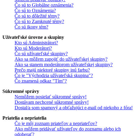
Čo sú to Globálne oznámenia?
Čo sú to Oznámenia?
Čo sú to dôležité témy?
Čo sú to Zamknuté témy?
Čo sú ikony tém?
Užívateľské úrovne a skupiny
Kto sú Administrátori?
Kto sú Moderátori?
Čo sú užívateľské skupiny?
Ako sa môžem zapojiť do užívateľskej skupiny?
Ako sa stanem moderátorom užívateľskej skupiny?
Prečo majú niektoré skupiny inú farbu?
Čo je "Východzia užívateľská skupina"?
Čo znamená odkaz "Tím"?
Súkromné správy
Nemôžem posielať súkromné správy!
Dostávam nechcené súkromné správy!
Dostal/a som spamový a obťažujúci e-mail od niekoho z fóra!
Priatelia a nepriatelia
Čo je môj zoznam priateľov a nepriateľov?
Ako môžem pridávať užívateľov do zoznamu alebo ich
odoberať?