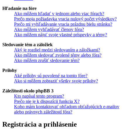
Hľadanie na fóre
Ako môžem hľadať v jednom alebo viac fórach?
Prečo moja požiadavka vracia nulový počet výsledkov?
Prečo mi vyhľadávanie vracia prázdnu bielu stránku?
Ako môžem vyhľadávať členov fóra?
Ako môžem nájsť svoje vlastné príspevky a témy?
Sledovanie tém a záložiek
Aký je rozdiel medzi sledovaním a záložkami?
Ako môžem sledovať zvolené témy alebo fóra?
Ako môžem zrušiť sledovanie tém?
Prílohy
Aké prílohy sú povolené na tomto fóre?
Ako si môžem zobraziť všetky svoje prílohy?
Záležitosti okolo phpBB 3
Kto napísal tento program?
Prečo nie je k dispozícii funkcia X?
Koho mám kontaktovať ohľadom obťažujúcich e-mailov
alebo právnych záležitostí fóra?
Registrácia a prihlásenie