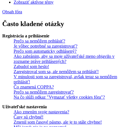
Zobraziť aktívne témy
Obsah fóra
Často kladené otázky
Registrácia a prihlásenie
Prečo sa nemôžem prihlásiť?
Je vôbec potrebné sa zaregistrovať?
Prečo som automaticky odhlásený?
Ako zabránim, aby sa moje užívateľské meno objavilo v
zozname práve prihlásených?
Zabudol som heslo!
Zaregistroval som sa, ale nemôžem sa prihlásiť!
V minulosti som sa zaregistroval, avšak teraz sa nemôžem
prihlásiť!
Čo znamená COPPA?
Prečo sa nemôžem zaregistrovať?
Na čo slúži odkaz "Vymazať všetky cookies fóra"?
Užívateľské nastavenia
Ako zmením svoje nastavenia?
Časy sú chybné!
Zmenil som časové pásmo, ale je to stále chybne!