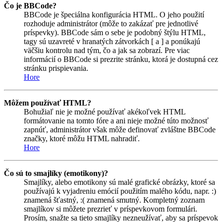
Čo je BBCode?
BBCode je špeciálna konfigurácia HTML. O jeho použití
rozhoduje administrátor (môže to zakázať pre jednotlivé
príspevky). BBCode sám o sebe je podobný štýlu HTML,
tagy sú uzavreté v hranatých zátvorkách [ a ] a ponúkajú
väčšiu kontrolu nad tým, čo a jak sa zobrazí. Pre viac
informácií o BBCode si prezrite stránku, ktorá je dostupná cez
stránku prispievania.
Hore
Môžem používať HTML?
Bohužiaľ nie je možné používať akékoľvek HTML
formátovanie na tomto fóre a ani nieje možné túto možnosť
zapnúť, administrátor však môže definovať zvláštne BBCode
značky, ktoré môžu HTML nahradiť.
Hore
Čo sú to smajlíky (emotikony)?
Smajlíky, alebo emotikony sú malé grafické obrázky, ktoré sa
používajú k vyjadreniu emócií použitím malého kódu, napr. :)
znamená šťastný, :( znamená smutný. Kompletný zoznam
smajlíkov si môžete prezrieť v príspevkovom formulári.
Prosím, snažte sa tieto smajlíky nezneužívať, aby sa príspevok