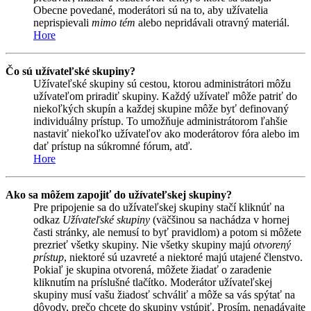
Obecne povedané, moderátori sú na to, aby užívatelia
neprispievali
mimo tém
alebo nepridávali otravný materiál.
Hore
Čo sú užívateľské skupiny?
Užívateľské skupiny sú cestou, ktorou administrátori môžu
užívateľom priradiť skupiny. Každý užívateľ môže patriť do
niekoľkých skupín a každej skupine môže byť definovaný
individuálny prístup. To umožňuje administrátorom ľahšie
nastaviť niekoľko užívateľov ako moderátorov fóra alebo im
dať prístup na súkromné fórum, atď.
Hore
Ako sa môžem zapojiť do užívateľskej skupiny?
Pre pripojenie sa do užívateľskej skupiny stačí kliknúť na
odkaz
Užívateľské skupiny
(väčšinou sa nachádza v hornej
časti stránky, ale nemusí to byť pravidlom) a potom si môžete
prezrieť všetky skupiny. Nie všetky skupiny majú
otvorený
prístup
, niektoré sú uzavreté a niektoré majú utajené členstvo.
Pokiaľ je skupina otvorená, môžete žiadať o zaradenie
kliknutím na príslušné tlačítko. Moderátor užívateľskej
skupiny musí vašu žiadosť schváliť a môže sa vás spýtať na
dôvody, prečo chcete do skupiny vstúpiť. Prosím, nenadávajte