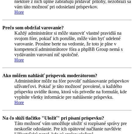
niektoré z nich úplne zabraňujú pridávať prílohy, nezobrazí sa
vám táto možnosť pri odosielaní príspevkov.
Hore
Prečo som obdržal varovanie?
Každý administrátor si môže stanoviť vlastné pravidlá na
svojom fóre, pokiaľ ich porušíte, môže vám byť udelené
varovanie. Prosíme berte na vedomie, že toto je plne v
kompetencií administrátorov fóra a phpBB Group nemá s
vydávaním varovaní nič spoločné.
Hore
Ako môžem nahlásiť príspevok moderátorom?
Administrátor môže na fóre povoliť nahlasovanie príspevkov
užívateľovi. Pokiaľ je táto možnosť povolené, u každého
príspevku uvidíte ikonu, ktorá vás privedie na formulár, kde
vyplníte všetky informácie pre nahlásenie príspevku.
Hore
Na čo slúži tlačítko "Uložiť" pri písaní príspevku?
Táto možnosť vám umožňuje uložiť si rozpísané správy pre
neskoršie odoslanie. Pre ich opätovné načítanie navštívte