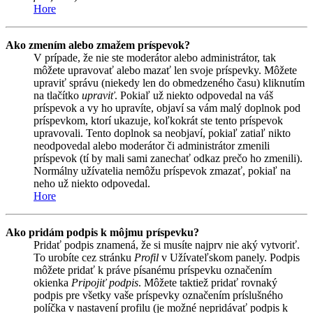
Hore
Ako zmením alebo zmažem príspevok?
V prípade, že nie ste moderátor alebo administrátor, tak
môžete upravovať alebo mazať len svoje príspevky. Môžete
upraviť správu (niekedy len do obmedzeného času) kliknutím
na tlačítko
upraviť
. Pokiaľ už niekto odpovedal na váš
príspevok a vy ho upravíte, objaví sa vám malý doplnok pod
príspevkom, ktorí ukazuje, koľkokrát ste tento príspevok
upravovali. Tento doplnok sa neobjaví, pokiaľ zatiaľ nikto
neodpovedal alebo moderátor či administrátor zmenili
príspevok (tí by mali sami zanechať odkaz prečo ho zmenili).
Normálny užívatelia nemôžu príspevok zmazať, pokiaľ na
neho už niekto odpovedal.
Hore
Ako pridám podpis k môjmu príspevku?
Pridať podpis znamená, že si musíte najprv nie aký vytvoriť.
To urobíte cez stránku
Profil
v Užívateľskom panely. Podpis
môžete pridať k práve písanému príspevku označením
okienka
Pripojiť podpis
. Môžete taktiež pridať rovnaký
podpis pre všetky vaše príspevky označením príslušného
políčka v nastavení profilu (je možné nepridávať podpis k