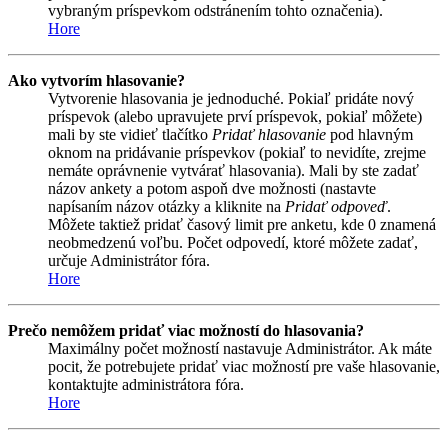
vybraným príspevkom odstránením tohto označenia).
Hore
Ako vytvorím hlasovanie?
Vytvorenie hlasovania je jednoduché. Pokiaľ pridáte nový
príspevok (alebo upravujete prví príspevok, pokiaľ môžete)
mali by ste vidieť tlačítko
Pridať hlasovanie
pod hlavným
oknom na pridávanie príspevkov (pokiaľ to nevidíte, zrejme
nemáte oprávnenie vytvárať hlasovania). Mali by ste zadať
názov ankety a potom aspoň dve možnosti (nastavte
napísaním názov otázky a kliknite na
Pridať odpoveď
.
Môžete taktiež pridať časový limit pre anketu, kde 0 znamená
neobmedzenú voľbu. Počet odpovedí, ktoré môžete zadať,
určuje Administrátor fóra.
Hore
Prečo nemôžem pridať viac možností do hlasovania?
Maximálny počet možností nastavuje Administrátor. Ak máte
pocit, že potrebujete pridať viac možností pre vaše hlasovanie,
kontaktujte administrátora fóra.
Hore