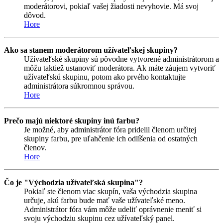
moderátorovi, pokiaľ vašej žiadosti nevyhovie. Má svoj
dôvod.
Hore
Ako sa stanem moderátorom užívateľskej skupiny?
Užívateľské skupiny sú pôvodne vytvorené administrátorom a
môžu taktiež ustanoviť moderátora. Ak máte záujem vytvoriť
užívateľskú skupinu, potom ako prvého kontaktujte
administrátora súkromnou správou.
Hore
Prečo majú niektoré skupiny inú farbu?
Je možné, aby administrátor fóra pridelil členom určitej
skupiny farbu, pre uľahčenie ich odlíšenia od ostatných
členov.
Hore
Čo je "Východzia užívateľská skupina"?
Pokiaľ ste členom viac skupín, vaša východzia skupina
určuje, akú farbu bude mať vaše užívateľské meno.
Administrátor fóra vám môže udeliť oprávnenie meniť si
svoju východziu skupinu cez užívateľský panel.