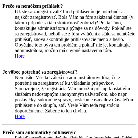
Prečo sa nemôžem prihlásiť?
Už ste sa zaregistrovali? Pred prihlásením je potrebné sa
najskôr zaregistrovať. Bola Vám na fóre zakázaná činnosť (v
takom prípade sa táto skutočnosť zobrazí)? Pokiaľ áno,
kontaktujte administrátora a pýtajte sa na dôvody. Pokiaľ ste
sa zaregistrovali, neboli ste z fóra vylúčení a stále sa nemôžete
prihlásiť, znova skontrolujte prihlasovacie meno a heslo.
Obyčajne toto býva ten problém a pokiaľ nie je, kontaktujte
administrátora, možno má chybné nastavenia fóra.
Hore
Je vôbec potrebné sa zaregistrovať?
Nemusíte. Všetko záleží na administrátorovi fóra, či je
potrebné sa zaregistrovať ku vkladaniu príspevkov.
Samozrejme, že registrácia Vám umožní prístup k ostatným
službám nedostupným anonymným užívateľom, ako napr.
postavičky, súkromné správy, posielanie e-mailov užívateľom,
prihlásenie do skupín, atď. Vrele Vám teda registráciu
doporučujeme. Zaberie to len chvíľu.
Hore
Prečo som automaticky odhlásený?
Pokiaľ nezaškrtnete tlačítko
Prihlásiť automaticky pri ďalšej