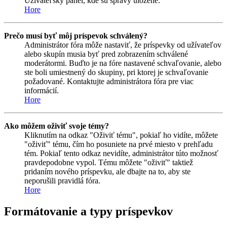
Užívateľský panel, kde sú správy uložené.
Hore
Prečo musí byť môj príspevok schválený?
Administrátor fóra môže nastaviť, že príspevky od užívateľov
alebo skupín musia byť pred zobrazením schválené
moderátormi. Buďto je na fóre nastavené schvaľovanie, alebo
ste boli umiestnený do skupiny, pri ktorej je schvaľovanie
požadované. Kontaktujte administrátora fóra pre viac
informácií.
Hore
Ako môžem oživiť svoje témy?
Kliknutím na odkaz "Oživiť tému", pokiaľ ho vidíte, môžete
"oživiť" tému, čím ho posuniete na prvé miesto v prehľadu
tém. Pokiaľ tento odkaz nevidíte, administrátor túto možnosť
pravdepodobne vypol. Tému môžete "oživiť" taktiež
pridaním nového príspevku, ale dbajte na to, aby ste
neporušili pravidlá fóra.
Hore
Formátovanie a typy príspevkov