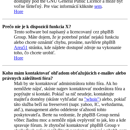
dostupný pod the GNU General Public Licence a môže byť
voľne šíriteľný. Pre viac informácií kliknite
sem
.
Hore
Prečo nie je k dispozícii funkcia X?
Tento software bol napísaný a licencovaný cez phpBB
Group. Máte dojem, že je potrebné pridať nejakú funkciu
alebo chcete oznámiť chybu, prosíme, navštívte phpBB
Area51
stránku, kde nájdete dostupné zdroje na vykonanie
toho, čo chcete urobiť.
Hore
Koho mám kontaktovať ohľadom obťažujúcich e-mailov alebo
právnych záležitostí fóra?
Mali by ste kontaktovať administrátora tohto fóra. Ak ho
nemôžete nájsť, skúste najprv kontaktovať moderátora fóra a
popýtajte si kontakt. Pokiaľ sa nič neudeje, kontaktujte
majiteľa domény (skúste vyhľadať na
"whois"
) alebo, pokiaľ
táto služba beží na freeserveri (napr. yahoo, IC, webzdarma,
atď.), management alebo oddelenie sťažností tohto
poskytovateľa. Berte na vedomie, že phpBB Group nemá
vôbec žiadnu moc a nemôže nijak ovplyvniť to jak, kto a kde
spravuje fórum. Je zbytočné kontaktovať phpBB Group v