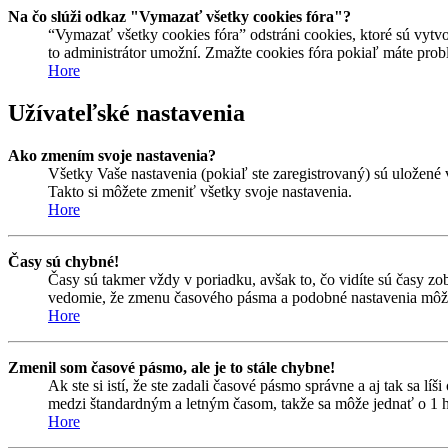
Na čo slúži odkaz "Vymazať všetky cookies fóra"?
“Vymazať všetky cookies fóra” odstráni cookies, ktoré sú vytvo
to administrátor umožní. Zmažte cookies fóra pokiaľ máte prob
Hore
Užívateľské nastavenia
Ako zmením svoje nastavenia?
Všetky Vaše nastavenia (pokiaľ ste zaregistrovaný) sú uložené 
Takto si môžete zmeniť všetky svoje nastavenia.
Hore
Časy sú chybné!
Časy sú takmer vždy v poriadku, avšak to, čo vidíte sú časy z
vedomie, že zmenu časového pásma a podobné nastavenia môžu me
Hore
Zmenil som časové pásmo, ale je to stále chybne!
Ak ste si istí, že ste zadali časové pásmo správne a aj tak sa 
medzi štandardným a letným časom, takže sa môže jednať o 1 h
Hore