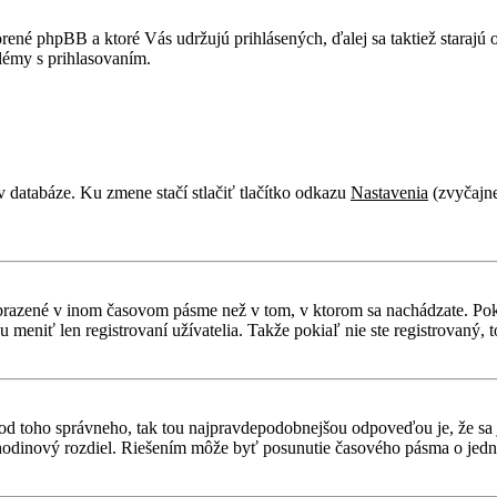
rené phpBB a ktoré Vás udržujú prihlásených, ďalej sa taktiež starajú
lémy s prihlasovaním.
v databáze. Ku zmene stačí stlačiť tlačítko odkazu
Nastavenia
(zvyčajne
obrazené v inom časovom pásme než v tom, v ktorom sa nachádzate. Poki
niť len registrovaní užívatelia. Takže pokiaľ nie ste registrovaný, to
líši od toho správneho, tak tou najpravdepodobnejšou odpoveďou je, že sa
odinový rozdiel. Riešením môže byť posunutie časového pásma o jednu