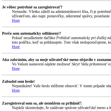
Je vôbec potrebné sa zaregistrovať?
Nemusíte. Všetko záleží na administrátorovi fóra, či je potr
užívateľom, ako napr. postavičky, súkromné správy, posielanie 
Hore
Prečo som automaticky odhlásený?
Pokiaľ nezaškrtnete tlačítko
Prihlásiť automaticky pri ďalšej n
toto políčko, keď sa prihlasujete. Toto však nedoporučujeme, keď
Hore
Ako zabránim, aby sa moje užívateľské meno objavilo v zozname
Vo Vašom nastavení nájdete možnosť
Skryť Vašu prítomnosť vo
Hore
Zabudol som heslo!
Nepanikárte! Vaše heslo môžeme obnoviť. V tomto prípade stlač
Hore
Zaregistroval som sa, ale nemôžem sa prihlásiť!
Najskôr skontrolujte, že zadávate správne užívateľské meno a 