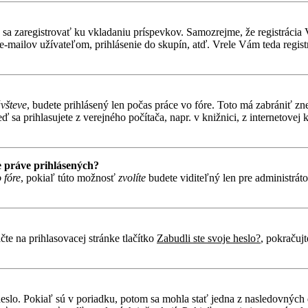
ebné sa zaregistrovať ku vkladaniu príspevkov. Samozrejme, že regist
e-mailov užívateľom, prihlásenie do skupín, atď. Vrele Vám teda regist
ávšteve
, budete prihlásený len počas práce vo fóre. Toto má zabrániť zn
 sa prihlasujete z verejného počítača, napr. v knižnici, z internetovej k
 práve prihlásených?
 fóre
, pokiaľ túto možnosť
zvolíte
budete viditeľný len pre administráto
te na prihlasovacej stránke tlačítko
Zabudli ste svoje heslo?
, pokračuj
heslo. Pokiaľ sú v poriadku, potom sa mohla stať jedna z nasledovných