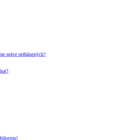
me práve prihlásených?
ásiť!
hláseniu!