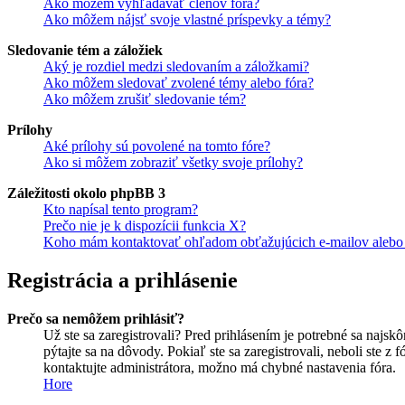
Ako môžem vyhľadávať členov fóra?
Ako môžem nájsť svoje vlastné príspevky a témy?
Sledovanie tém a záložiek
Aký je rozdiel medzi sledovaním a záložkami?
Ako môžem sledovať zvolené témy alebo fóra?
Ako môžem zrušiť sledovanie tém?
Prílohy
Aké prílohy sú povolené na tomto fóre?
Ako si môžem zobraziť všetky svoje prílohy?
Záležitosti okolo phpBB 3
Kto napísal tento program?
Prečo nie je k dispozícii funkcia X?
Koho mám kontaktovať ohľadom obťažujúcich e-mailov alebo p
Registrácia a prihlásenie
Prečo sa nemôžem prihlásiť?
Už ste sa zaregistrovali? Pred prihlásením je potrebné sa najsk
pýtajte sa na dôvody. Pokiaľ ste sa zaregistrovali, neboli ste z
kontaktujte administrátora, možno má chybné nastavenia fóra.
Hore