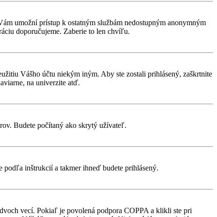
rácia Vám umožní prístup k ostatným službám nedostupným anonymným
ráciu doporučujeme. Zaberie to len chvíľu.
eužitiu Vášho účtu niekým iným. Aby ste zostali prihlásený, zaškrtnite
aviarne, na univerzite atď.
rov. Budete počítaný ako skrytý užívateľ.
te podľa inštrukcií a takmer ihneď budete prihlásený.
 dvoch vecí. Pokiaľ je povolená podpora COPPA a klikli ste pri