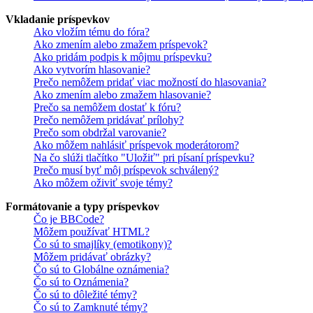
Vkladanie príspevkov
Ako vložím tému do fóra?
Ako zmením alebo zmažem príspevok?
Ako pridám podpis k môjmu príspevku?
Ako vytvorím hlasovanie?
Prečo nemôžem pridať viac možností do hlasovania?
Ako zmením alebo zmažem hlasovanie?
Prečo sa nemôžem dostať k fóru?
Prečo nemôžem pridávať prílohy?
Prečo som obdržal varovanie?
Ako môžem nahlásiť príspevok moderátorom?
Na čo slúži tlačítko "Uložiť" pri písaní príspevku?
Prečo musí byť môj príspevok schválený?
Ako môžem oživiť svoje témy?
Formátovanie a typy príspevkov
Čo je BBCode?
Môžem používať HTML?
Čo sú to smajlíky (emotikony)?
Môžem pridávať obrázky?
Čo sú to Globálne oznámenia?
Čo sú to Oznámenia?
Čo sú to dôležité témy?
Čo sú to Zamknuté témy?