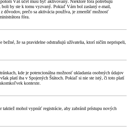
d, potom Váš účet musí byť aktivovaný. Niektoré fóra potrebujú
i, boli by ste k tomu vyzvaný. Pokiaľ Vám bol zaslaný e-mail,
ým z dôvodov, prečo sa aktivácia používa, je zmenšiť možnosť
ministrátora fóra.
 bežné, že sa pravidelne odstraňujú užívatelia, ktorí ničím neprispeli,
stránkach, kde je potencionálna možnosť ukladania osobných údajov
k platí iba v Spojených Štátoch. Pokiaľ si nie ste istý, či toto platí
 akomkoľvek kontexte.
or taktiež mohol vypnúť registrácie, aby zabránil prístupu nových