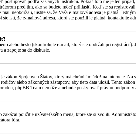
eť postupovať podľa zaslaných inštrukcií. Pokiaľ toto nie je ten prípa
trátorom pred tim, ako sa budete môcť prihlásiť. Keď ste sa registroval
-mail neobdržali, uistite sa, že Vaša e-mailová adresa je platná. Jedn
ste istí, že e-mailová adresa, ktorú ste použili je platná, kontaktujte ad
iť!
alebo heslo (skontrolujte e-mail, ktorý ste obdržali pri registrácií). Je
 a zapojte sa do diskusie.
je zákon Spojených Štátov, ktorý má chrániť mládež na internete. Na 
dičov alebo zákonných zástupcov, aby tieto data uložil. Tento zákon vša
 poradcu, phpBB Team nemôže a nebude poskytovať právnu podporu v
 zakázal použitie užívateľského mena, ktoré ste si zvolili. Administrát
átora fóra.