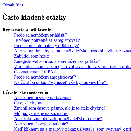
Obsah fóra
Často kladené otázky
Registrácia a prihlásenie
Prečo sa nemôžem prihlásiť?
Je vôbec potrebné sa zaregistrovať?
Prečo som automaticky odhlásený?
Ako zabránim, aby sa moje užívateľské meno objavilo v zozna
Zabudol som heslo!
Zaregistroval som sa, ale nemôžem sa prihlásiť!
V minulosti som sa zaregistroval, avšak teraz sa nemôžem prihl
Čo znamená COPPA?
Prečo sa nemôžem zaregistrovať?
Na čo slúži odkaz "Vymazať všetky cookies fóra"?
Užívateľské nastavenia
Ako zmením svoje nastavenia?
Časy sú chybné!
Zmenil som časové pásmo, ale je to stále chybne!
Môj jazyk nie je na zozname!
Ako zobrazím obrázok pri užívateľskom mene?
Ako zmeniť svoje zaradenie?
Keď kliknem na e-mailový odkaz užívateľa, som vyzvaný k pri