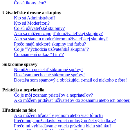
Čo sú ikony tém?
Užívateľské úrovne a skupiny
Kto sú Administrátori?
Kto sú Moderátori?
Čo sú užívateľské skupiny?
Ako sa môžem zapojiť do užívateľskej skupiny?
Ako sa stanem moderátorom užívateľskej skupiny?
Prečo majú niektoré skupiny inú farbu?
Čo je "Východzia užívateľská skupina"?
Čo znamená odkaz "Tím"?
Súkromné správy
Nemôžem posielať súkromné správy!
Dostávam nechcené súkromné správy!
Dostal/a som spamový a obťažujúci e-mail od niekoho z fóra!
Priatelia a nepriatelia
Čo je môj zoznam priateľov a nepriateľov?
Ako môžem pridávať užívateľov do zoznamu alebo ich odober
Hľadanie na fóre
Ako môžem hľadať v jednom alebo viac fórach?
Prečo moja požiadavka vracia nulový počet výsledkov?
Prečo mi vyhľadávanie vracia prázdnu bielu stránku?