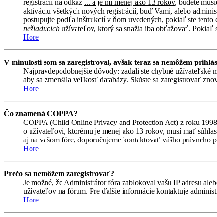
registrácii na odkaz
... a je mi menej ako 13 rokov
, budete musi
aktiváciu všetkých nových registrácií, buď Vami, alebo adminis
postupujte podľa inštrukcií v ňom uvedených, pokiaľ ste tento e
nežiaducich
užívateľov, ktorý sa snažia iba obťažovať. Pokiaľ si 
Hore
V minulosti som sa zaregistroval, avšak teraz sa nemôžem prihlás
Najpravdepodobnejšie dôvody: zadali ste chybné užívateľské meno 
aby sa zmenšila veľkosť databázy. Skúste sa zaregistrovať znova
Hore
Čo znamená COPPA?
COPPA (Child Online Privacy and Protection Act) z roku 1998 
o užívateľovi, ktorému je menej ako 13 rokov, musí mať súhlas ro
aj na vašom fóre, doporučujeme kontaktovať vášho právneho
Hore
Prečo sa nemôžem zaregistrovať?
Je možné, že Administrátor fóra zablokoval vašu IP adresu alebo
užívateľov na fórum. Pre ďalšie informácie kontaktuje administr
Hore