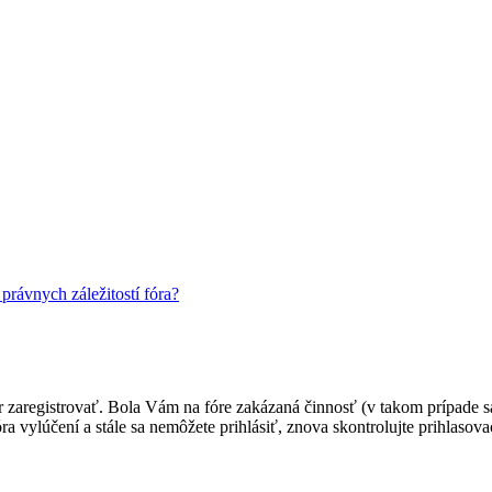
rávnych záležitostí fóra?
ôr zaregistrovať. Bola Vám na fóre zakázaná činnosť (v takom prípade sa
 fóra vylúčení a stále sa nemôžete prihlásiť, znova skontrolujte prihlaso