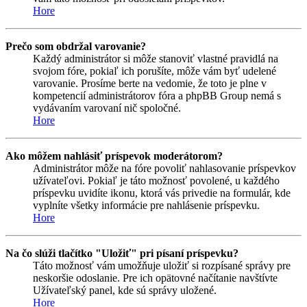
Hore
Prečo som obdržal varovanie?
Každý administrátor si môže stanoviť vlastné pravidlá na
svojom fóre, pokiaľ ich porušíte, môže vám byť udelené
varovanie. Prosíme berte na vedomie, že toto je plne v
kompetencií administrátorov fóra a phpBB Group nemá s
vydávaním varovaní nič spoločné.
Hore
Ako môžem nahlásiť príspevok moderátorom?
Administrátor môže na fóre povoliť nahlasovanie príspevkov
užívateľovi. Pokiaľ je táto možnosť povolené, u každého
príspevku uvidíte ikonu, ktorá vás privedie na formulár, kde
vyplníte všetky informácie pre nahlásenie príspevku.
Hore
Na čo slúži tlačítko "Uložiť" pri písaní príspevku?
Táto možnosť vám umožňuje uložiť si rozpísané správy pre
neskoršie odoslanie. Pre ich opätovné načítanie navštívte
Užívateľský panel, kde sú správy uložené.
Hore