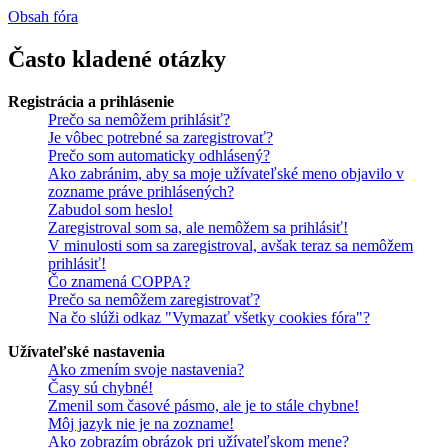
Obsah fóra
Často kladené otázky
Registrácia a prihlásenie
Prečo sa nemôžem prihlásiť?
Je vôbec potrebné sa zaregistrovať?
Prečo som automaticky odhlásený?
Ako zabránim, aby sa moje užívateľské meno objavilo v
zozname práve prihlásených?
Zabudol som heslo!
Zaregistroval som sa, ale nemôžem sa prihlásiť!
V minulosti som sa zaregistroval, avšak teraz sa nemôžem
prihlásiť!
Čo znamená COPPA?
Prečo sa nemôžem zaregistrovať?
Na čo slúži odkaz "Vymazať všetky cookies fóra"?
Užívateľské nastavenia
Ako zmením svoje nastavenia?
Časy sú chybné!
Zmenil som časové pásmo, ale je to stále chybne!
Môj jazyk nie je na zozname!
Ako zobrazím obrázok pri užívateľskom mene?