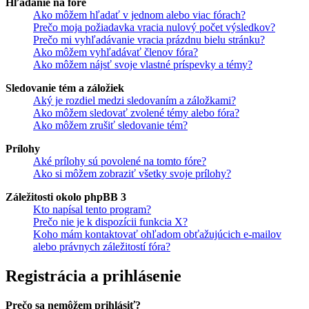
Hľadanie na fóre
Ako môžem hľadať v jednom alebo viac fórach?
Prečo moja požiadavka vracia nulový počet výsledkov?
Prečo mi vyhľadávanie vracia prázdnu bielu stránku?
Ako môžem vyhľadávať členov fóra?
Ako môžem nájsť svoje vlastné príspevky a témy?
Sledovanie tém a záložiek
Aký je rozdiel medzi sledovaním a záložkami?
Ako môžem sledovať zvolené témy alebo fóra?
Ako môžem zrušiť sledovanie tém?
Prílohy
Aké prílohy sú povolené na tomto fóre?
Ako si môžem zobraziť všetky svoje prílohy?
Záležitosti okolo phpBB 3
Kto napísal tento program?
Prečo nie je k dispozícii funkcia X?
Koho mám kontaktovať ohľadom obťažujúcich e-mailov
alebo právnych záležitostí fóra?
Registrácia a prihlásenie
Prečo sa nemôžem prihlásiť?