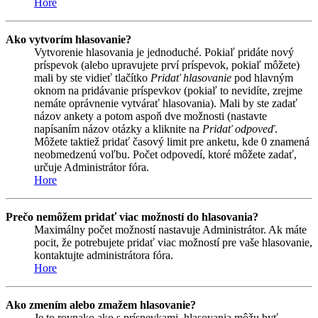
Hore
Ako vytvorím hlasovanie?
Vytvorenie hlasovania je jednoduché. Pokiaľ pridáte nový
príspevok (alebo upravujete prví príspevok, pokiaľ môžete)
mali by ste vidieť tlačítko
Pridať hlasovanie
pod hlavným
oknom na pridávanie príspevkov (pokiaľ to nevidíte, zrejme
nemáte oprávnenie vytvárať hlasovania). Mali by ste zadať
názov ankety a potom aspoň dve možnosti (nastavte
napísaním názov otázky a kliknite na
Pridať odpoveď
.
Môžete taktiež pridať časový limit pre anketu, kde 0 znamená
neobmedzenú voľbu. Počet odpovedí, ktoré môžete zadať,
určuje Administrátor fóra.
Hore
Prečo nemôžem pridať viac možností do hlasovania?
Maximálny počet možností nastavuje Administrátor. Ak máte
pocit, že potrebujete pridať viac možností pre vaše hlasovanie,
kontaktujte administrátora fóra.
Hore
Ako zmením alebo zmažem hlasovanie?
Je to rovnako ako s príspevkami, hlasovania môžu byť