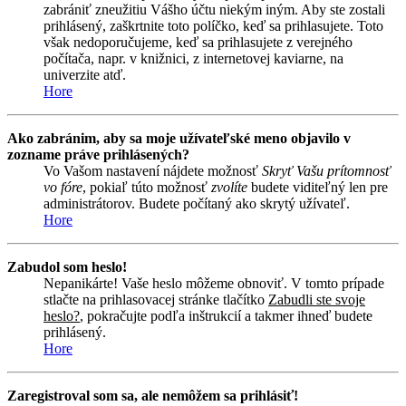
zabrániť zneužitiu Vášho účtu niekým iným. Aby ste zostali
prihlásený, zaškrtnite toto políčko, keď sa prihlasujete. Toto
však nedoporučujeme, keď sa prihlasujete z verejného
počítača, napr. v knižnici, z internetovej kaviarne, na
univerzite atď.
Hore
Ako zabránim, aby sa moje užívateľské meno objavilo v
zozname práve prihlásených?
Vo Vašom nastavení nájdete možnosť
Skryť Vašu prítomnosť
vo fóre
, pokiaľ túto možnosť
zvolíte
budete viditeľný len pre
administrátorov. Budete počítaný ako skrytý užívateľ.
Hore
Zabudol som heslo!
Nepanikárte! Vaše heslo môžeme obnoviť. V tomto prípade
stlačte na prihlasovacej stránke tlačítko
Zabudli ste svoje
heslo?
, pokračujte podľa inštrukcií a takmer ihneď budete
prihlásený.
Hore
Zaregistroval som sa, ale nemôžem sa prihlásiť!