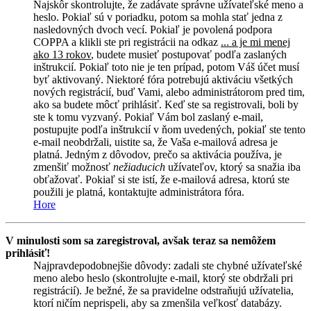
Najskôr skontrolujte, že zadávate správne užívateľské meno a
heslo. Pokiaľ sú v poriadku, potom sa mohla stať jedna z
nasledovných dvoch vecí. Pokiaľ je povolená podpora
COPPA a klikli ste pri registrácii na odkaz
... a je mi menej
ako 13 rokov
, budete musieť postupovať podľa zaslaných
inštrukcií. Pokiaľ toto nie je ten prípad, potom Váš účet musí
byť aktivovaný. Niektoré fóra potrebujú aktiváciu všetkých
nových registrácií, buď Vami, alebo administrátorom pred tim,
ako sa budete môcť prihlásiť. Keď ste sa registrovali, boli by
ste k tomu vyzvaný. Pokiaľ Vám bol zaslaný e-mail,
postupujte podľa inštrukcií v ňom uvedených, pokiaľ ste tento
e-mail neobdržali, uistite sa, že Vaša e-mailová adresa je
platná. Jedným z dôvodov, prečo sa aktivácia používa, je
zmenšiť možnosť
nežiaducich
užívateľov, ktorý sa snažia iba
obťažovať. Pokiaľ si ste istí, že e-mailová adresa, ktorú ste
použili je platná, kontaktujte administrátora fóra.
Hore
V minulosti som sa zaregistroval, avšak teraz sa nemôžem
prihlásiť!
Najpravdepodobnejšie dôvody: zadali ste chybné užívateľské
meno alebo heslo (skontrolujte e-mail, ktorý ste obdržali pri
registrácií). Je bežné, že sa pravidelne odstraňujú užívatelia,
ktorí ničím neprispeli, aby sa zmenšila veľkosť databázy.