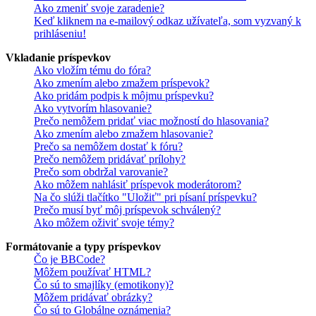
Ako zmeniť svoje zaradenie?
Keď kliknem na e-mailový odkaz užívateľa, som vyzvaný k
prihláseniu!
Vkladanie príspevkov
Ako vložím tému do fóra?
Ako zmením alebo zmažem príspevok?
Ako pridám podpis k môjmu príspevku?
Ako vytvorím hlasovanie?
Prečo nemôžem pridať viac možností do hlasovania?
Ako zmením alebo zmažem hlasovanie?
Prečo sa nemôžem dostať k fóru?
Prečo nemôžem pridávať prílohy?
Prečo som obdržal varovanie?
Ako môžem nahlásiť príspevok moderátorom?
Na čo slúži tlačítko "Uložiť" pri písaní príspevku?
Prečo musí byť môj príspevok schválený?
Ako môžem oživiť svoje témy?
Formátovanie a typy príspevkov
Čo je BBCode?
Môžem používať HTML?
Čo sú to smajlíky (emotikony)?
Môžem pridávať obrázky?
Čo sú to Globálne oznámenia?