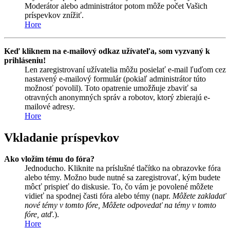
Moderátor alebo administrátor potom môže počet Vašich
príspevkov znížiť.
Hore
Keď kliknem na e-mailový odkaz užívateľa, som vyzvaný k
prihláseniu!
Len zaregistrovaní užívatelia môžu posielať e-mail ľuďom cez
nastavený e-mailový formulár (pokiaľ administrátor túto
možnosť povolil). Toto opatrenie umožňuje zbaviť sa
otravných anonymných správ a robotov, ktorý zbierajú e-
mailové adresy.
Hore
Vkladanie príspevkov
Ako vložím tému do fóra?
Jednoducho. Kliknite na príslušné tlačítko na obrazovke fóra
alebo témy. Možno bude nutné sa zaregistrovať, kým budete
môcť prispieť do diskusie. To, čo vám je povolené môžete
vidieť na spodnej časti fóra alebo témy (napr.
Môžete zakladať
nové témy v tomto fóre, Môžete odpovedať na témy v tomto
fóre, atď.
).
Hore