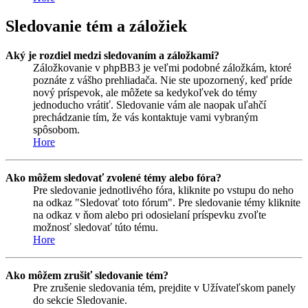
Sledovanie tém a záložiek
Aký je rozdiel medzi sledovaním a záložkami?
Záložkovanie v phpBB3 je veľmi podobné záložkám, ktoré
poznáte z vášho prehliadača. Nie ste upozornený, keď príde
nový príspevok, ale môžete sa kedykoľvek do témy
jednoducho vrátiť. Sledovanie vám ale naopak uľahčí
prechádzanie tím, že vás kontaktuje vami vybraným
spôsobom.
Hore
Ako môžem sledovať zvolené témy alebo fóra?
Pre sledovanie jednotlivého fóra, kliknite po vstupu do neho
na odkaz "Sledovať toto fórum". Pre sledovanie témy kliknite
na odkaz v ňom alebo pri odosielaní príspevku zvoľte
možnosť sledovať túto tému.
Hore
Ako môžem zrušiť sledovanie tém?
Pre zrušenie sledovania tém, prejdite v Užívateľskom panely
do sekcie Sledovanie.