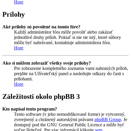
Hore
Prílohy
Aké prílohy sú povolené na tomto fóre?
Každý administrátor fóra môže povoliť alebo zakázať
jednotlivé druhy príloh. Pokiaľ si nie ste istý, ktoré súbory
môžu byť nahrávané, kontaktuje administrátora fóra.
Hore
Ako si môžem zobraziť všetky svoje prílohy?
Pre zobrazenie kompletného zoznamu vami nahraných príloh,
prejdite na Užívateľský panel a nasledujte odkazy do časti s
prílohami.
Hore
Záležitosti okolo phpBB 3
Kto napísal tento program?
Tento software (v jeho nemodifikované forme) je vytvorený,
zverejnený a chránený autorskými právami
phpBB Group
. Je
dostupný pod the GNU General Public Licence a môže byť
voľne šíriteľný. Pre viac informácií kliknite
sem
.