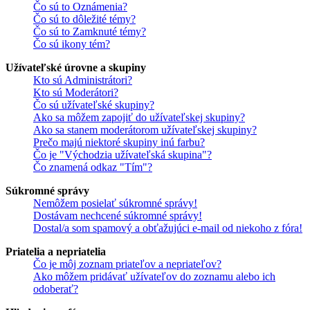
Čo sú to Oznámenia?
Čo sú to dôležité témy?
Čo sú to Zamknuté témy?
Čo sú ikony tém?
Užívateľské úrovne a skupiny
Kto sú Administrátori?
Kto sú Moderátori?
Čo sú užívateľské skupiny?
Ako sa môžem zapojiť do užívateľskej skupiny?
Ako sa stanem moderátorom užívateľskej skupiny?
Prečo majú niektoré skupiny inú farbu?
Čo je "Východzia užívateľská skupina"?
Čo znamená odkaz "Tím"?
Súkromné správy
Nemôžem posielať súkromné správy!
Dostávam nechcené súkromné správy!
Dostal/a som spamový a obťažujúci e-mail od niekoho z fóra!
Priatelia a nepriatelia
Čo je môj zoznam priateľov a nepriateľov?
Ako môžem pridávať užívateľov do zoznamu alebo ich
odoberať?