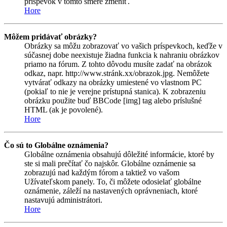
príspevok v tomto smere zmeniť.
Hore
Môžem pridávať obrázky?
Obrázky sa môžu zobrazovať vo vašich príspevkoch, keďže v
súčasnej dobe neexistuje žiadna funkcia k nahraniu obrázkov
priamo na fórum. Z tohto dôvodu musíte zadať na obrázok
odkaz, napr. http://www.stránk.xx/obrazok.jpg. Nemôžete
vytvárať odkazy na obrázky umiestené vo vlastnom PC
(pokiaľ to nie je verejne prístupná stanica). K zobrazeniu
obrázku použite buď BBCode [img] tag alebo príslušné
HTML (ak je povolené).
Hore
Čo sú to Globálne oznámenia?
Globálne oznámenia obsahujú dôležité informácie, ktoré by
ste si mali prečítať čo najskôr. Globálne oznámenie sa
zobrazujú nad každým fórom a taktiež vo vašom
Užívateľskom panely. To, či môžete odosielať globálne
oznámenie, záleží na nastavených oprávneniach, ktoré
nastavujú administrátori.
Hore