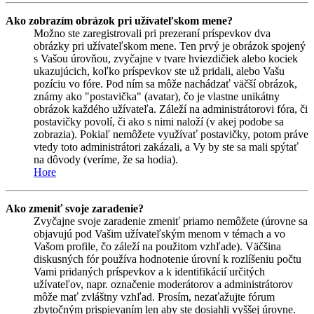
Ako zobrazím obrázok pri užívateľskom mene?
Možno ste zaregistrovali pri prezeraní príspevkov dva
obrázky pri užívateľskom mene. Ten prvý je obrázok spojený
s Vašou úrovňou, zvyčajne v tvare hviezdičiek alebo kociek
ukazujúcich, koľko príspevkov ste už pridali, alebo Vašu
pozíciu vo fóre. Pod ním sa môže nachádzať väčší obrázok,
známy ako "postavička" (avatar), čo je vlastne unikátny
obrázok každého užívateľa. Záleží na administrátorovi fóra, či
postavičky povolí, či ako s nimi naloží (v akej podobe sa
zobrazia). Pokiaľ nemôžete využívať postavičky, potom práve
vtedy toto administrátori zakázali, a Vy by ste sa mali spýtať
na dôvody (veríme, že sa hodia).
Hore
Ako zmeniť svoje zaradenie?
Zvyčajne svoje zaradenie zmeniť priamo nemôžete (úrovne sa
objavujú pod Vašim užívateľským menom v témach a vo
Vašom profile, čo záleží na použitom vzhľade). Väčšina
diskusných fór používa hodnotenie úrovní k rozlíšeniu počtu
Vami pridaných príspevkov a k identifikácií určitých
užívateľov, napr. označenie moderátorov a administrátorov
môže mať zvláštny vzhľad. Prosím, nezaťažujte fórum
zbytočným prispievaním len aby ste dosiahli vyššej úrovne.