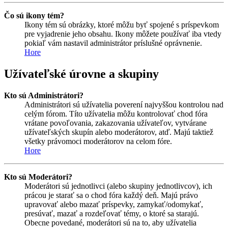
Čo sú ikony tém?
Ikony tém sú obrázky, ktoré môžu byť spojené s príspevkom
pre vyjadrenie jeho obsahu. Ikony môžete používať iba vtedy
pokiaľ vám nastavil administrátor príslušné oprávnenie.
Hore
Užívateľské úrovne a skupiny
Kto sú Administrátori?
Administrátori sú užívatelia poverení najvyššou kontrolou nad
celým fórom. Títo užívatelia môžu kontrolovať chod fóra
vrátane povoľovania, zakazovania užívateľov, vytvárane
užívateľských skupín alebo moderátorov, atď. Majú taktiež
všetky právomoci moderátorov na celom fóre.
Hore
Kto sú Moderátori?
Moderátori sú jednotlivci (alebo skupiny jednotlivcov), ich
prácou je starať sa o chod fóra každý deň. Majú právo
upravovať alebo mazať príspevky, zamykať/odomykať,
presúvať, mazať a rozdeľovať témy, o ktoré sa starajú.
Obecne povedané, moderátori sú na to, aby užívatelia