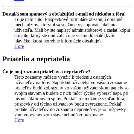
Dostal/a som spamový a obťažujúci e-mail od niekoho z fóra!
To je nám ľúto. Príspevkové formuláre obsahujú obranné
mechanizmy, ktorými sa snažíme vystopovať takéhoto
užívateľa. Mali by ste napísať administrátorovi a zaslať kópiu
e-mailu, ktorý ste obdržali, čo je veľmi dôležité (kvôli
hlavičke, ktorá potrebné informácie obsahuje).
Hore
Priatelia a nepriatelia
Čo je môj zoznam priateľov a nepriateľov?
Tieto zoznamy môžete využiť k triedeniu ostatných
užívateľov na fóre. Napríklad užívatelia vo vašom zozname
priateľov budú zobrazený vo vašom užívateľskom panely so
svojím stavom a budete z nich môcť rýchle vyberať napr. pri
písaní súkromných správ. Pokiaľ to umožňuje vzhľad fóra,
príspevky od týchto užívateľov budú zvýraznene. Pokiaľ
pridáte užívateľov do zoznamu nepriateľov, jeho príspevky
vám vo východzom stave nebudú zobrazované.
Hore