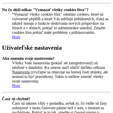
Na čo slúži odkaz "Vymazať všetky cookies fóra"?
“Vymazať všetky cookies fóra” odstráni cookies, ktoré sú
vytvorené phpBB a ktoré Vás udržujú prihlásených, ďalej sa
taktiež starajú o funkcie sledovania nových príspevkov na
fórach a v témach, pokiaľ to administrátor umožní. Zmažte
cookies fóra pokiaľ máte problémy s prihlasovaním.
Hore
Užívateľské nastavenia
Ako zmením svoje nastavenia?
Všetky Vaše nastavenia (pokiaľ ste zaregistrovaný) sú
uložené v databáze. Ku zmene stačí stlačiť tlačítko odkazu
Nastavenia
(zvyčajne sa objavuje na hornej časti stránky, ale
nemusí to byť pravidlom). Takto si môžete zmeniť všetky
svoje nastavenia.
Hore
Časy sú chybné!
Časy sú takmer vždy v poriadku, avšak to, čo vidíte sú časy
zobrazené v inom časovom pásme než v tom, v ktorom sa
nachádzate. Pokiaľ je to tak, zmeňte si časové pásmo v