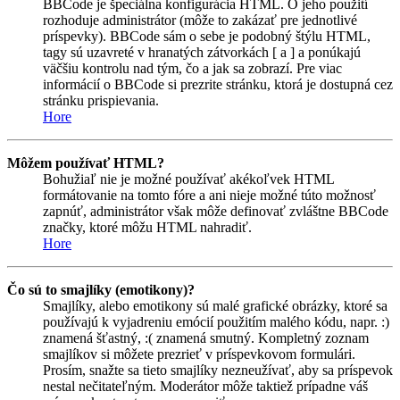
BBCode je špeciálna konfigurácia HTML. O jeho použití
rozhoduje administrátor (môže to zakázať pre jednotlivé
príspevky). BBCode sám o sebe je podobný štýlu HTML,
tagy sú uzavreté v hranatých zátvorkách [ a ] a ponúkajú
väčšiu kontrolu nad tým, čo a jak sa zobrazí. Pre viac
informácií o BBCode si prezrite stránku, ktorá je dostupná cez
stránku prispievania.
Hore
Môžem používať HTML?
Bohužiaľ nie je možné používať akékoľvek HTML
formátovanie na tomto fóre a ani nieje možné túto možnosť
zapnúť, administrátor však môže definovať zvláštne BBCode
značky, ktoré môžu HTML nahradiť.
Hore
Čo sú to smajlíky (emotikony)?
Smajlíky, alebo emotikony sú malé grafické obrázky, ktoré sa
používajú k vyjadreniu emócií použitím malého kódu, napr. :)
znamená šťastný, :( znamená smutný. Kompletný zoznam
smajlíkov si môžete prezrieť v príspevkovom formulári.
Prosím, snažte sa tieto smajlíky nezneužívať, aby sa príspevok
nestal nečitateľným. Moderátor môže taktiež prípadne váš