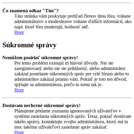
Čo znamená odkaz "Tím"?
Táto stránka vám poskytuje prehľad členov tímu fóra, vrátane
administrátorov a moderátorov vrátane ďalších informácií, ako
napr. ktoré fóra moderujú, hodnosť atď.
Hore
Súkromné správy
Nemôžem posielať súkromné správy!
Pre tento problém existujú tri hlavné dôvody. Nie ste
zaregistrovaný alebo nie ste prihlásený, alebo administrátor
zakázal posielanie súkromných správ pre celé fórum alebo to
administrátor zakázal priamo vám. Pokiaľ je toto ten dôvod,
spýtajte sa administrátora, prečo to tomu tak je.
Hore
Dostávam nechcené súkromné správy!
Plánujeme pridanie zoznamu ignorovaných užívateľov v
systému zasielania súkromných správ. Teraz, pokiaľ dostávate
takéto správy, kontaktujte svojho administrátora, ktorý má tu
moc takému užívateľovi zasielanie správ zakázať.
Hore