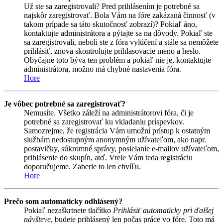
Už ste sa zaregistrovali? Pred prihlásením je potrebné sa
najskôr zaregistrovať. Bola Vám na fóre zakázaná činnosť (v
takom prípade sa táto skutočnosť zobrazí)? Pokiaľ áno,
kontaktujte administrátora a pýtajte sa na dôvody. Pokiaľ ste
sa zaregistrovali, neboli ste z fóra vylúčení a stále sa nemôžete
prihlásiť, znova skontrolujte prihlasovacie meno a heslo.
Obyčajne toto býva ten problém a pokiaľ nie je, kontaktujte
administrátora, možno má chybné nastavenia fóra.
Hore
Je vôbec potrebné sa zaregistrovať?
Nemusíte. Všetko záleží na administrátorovi fóra, či je
potrebné sa zaregistrovať ku vkladaniu príspevkov.
Samozrejme, že registrácia Vám umožní prístup k ostatným
službám nedostupným anonymným užívateľom, ako napr.
postavičky, súkromné správy, posielanie e-mailov užívateľom,
prihlásenie do skupín, atď. Vrele Vám teda registráciu
doporučujeme. Zaberie to len chvíľu.
Hore
Prečo som automaticky odhlásený?
Pokiaľ nezaškrtnete tlačítko
Prihlásiť automaticky pri ďalšej
návšteve
, budete prihlásený len počas práce vo fóre. Toto má