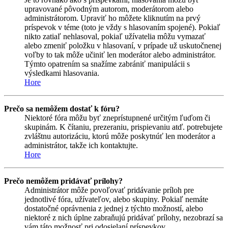
upravované pôvodným autorom, moderátorom alebo
administrátorom. Upraviť ho môžete kliknutím na prvý
príspevok v téme (toto je vždy s hlasovaním spojené). Pokiaľ
nikto zatiaľ nehlasoval, pokiaľ užívatelia môžu vymazať
alebo zmeniť položku v hlasovaní, v prípade už uskutočnenej
voľby to tak môže učiniť len moderátor alebo administrátor.
Týmto opatrením sa snažíme zabrániť manipulácii s
výsledkami hlasovania.
Hore
Prečo sa nemôžem dostať k fóru?
Niektoré fóra môžu byť zneprístupnené určitým ľuďom či
skupinám. K čítaniu, prezeraniu, prispievaniu atď. potrebujete
zvláštnu autorizáciu, ktorú môže poskytnúť len moderátor a
administrátor, takže ich kontaktujte.
Hore
Prečo nemôžem pridávať prílohy?
Administrátor môže povoľovať pridávanie príloh pre
jednotlivé fóra, užívateľov, alebo skupiny. Pokiaľ nemáte
dostatočné oprávnenia z jednej z týchto možností, alebo
niektoré z nich úplne zabraňujú pridávať prílohy, nezobrazí sa
vám táto možnosť pri odosielaní príspevkov.