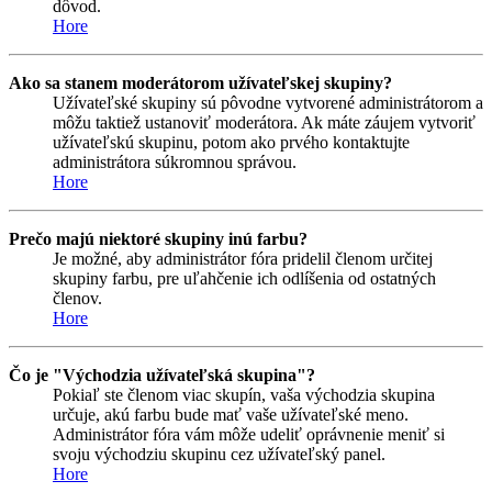
dôvod.
Hore
Ako sa stanem moderátorom užívateľskej skupiny?
Užívateľské skupiny sú pôvodne vytvorené administrátorom a
môžu taktiež ustanoviť moderátora. Ak máte záujem vytvoriť
užívateľskú skupinu, potom ako prvého kontaktujte
administrátora súkromnou správou.
Hore
Prečo majú niektoré skupiny inú farbu?
Je možné, aby administrátor fóra pridelil členom určitej
skupiny farbu, pre uľahčenie ich odlíšenia od ostatných
členov.
Hore
Čo je "Východzia užívateľská skupina"?
Pokiaľ ste členom viac skupín, vaša východzia skupina
určuje, akú farbu bude mať vaše užívateľské meno.
Administrátor fóra vám môže udeliť oprávnenie meniť si
svoju východziu skupinu cez užívateľský panel.
Hore