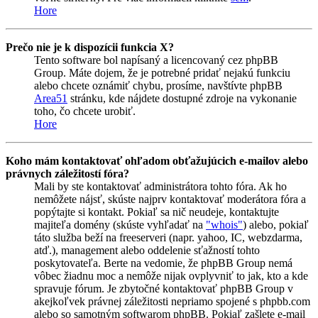
Hore
Prečo nie je k dispozícii funkcia X?
Tento software bol napísaný a licencovaný cez phpBB
Group. Máte dojem, že je potrebné pridať nejakú funkciu
alebo chcete oznámiť chybu, prosíme, navštívte phpBB
Area51
stránku, kde nájdete dostupné zdroje na vykonanie
toho, čo chcete urobiť.
Hore
Koho mám kontaktovať ohľadom obťažujúcich e-mailov alebo
právnych záležitostí fóra?
Mali by ste kontaktovať administrátora tohto fóra. Ak ho
nemôžete nájsť, skúste najprv kontaktovať moderátora fóra a
popýtajte si kontakt. Pokiaľ sa nič neudeje, kontaktujte
majiteľa domény (skúste vyhľadať na
"whois"
) alebo, pokiaľ
táto služba beží na freeserveri (napr. yahoo, IC, webzdarma,
atď.), management alebo oddelenie sťažností tohto
poskytovateľa. Berte na vedomie, že phpBB Group nemá
vôbec žiadnu moc a nemôže nijak ovplyvniť to jak, kto a kde
spravuje fórum. Je zbytočné kontaktovať phpBB Group v
akejkoľvek právnej záležitosti nepriamo spojené s phpbb.com
alebo so samotným softwarom phpBB. Pokiaľ zašlete e-mail