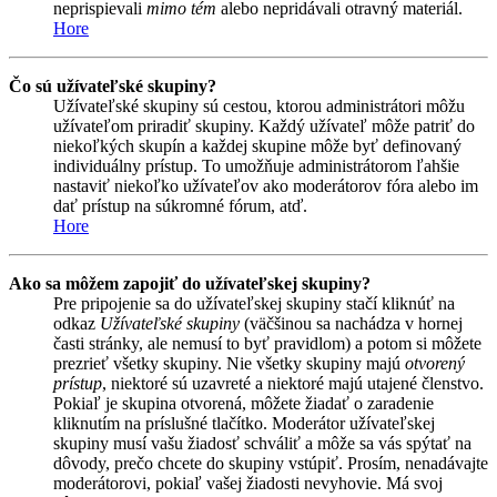
neprispievali
mimo tém
alebo nepridávali otravný materiál.
Hore
Čo sú užívateľské skupiny?
Užívateľské skupiny sú cestou, ktorou administrátori môžu
užívateľom priradiť skupiny. Každý užívateľ môže patriť do
niekoľkých skupín a každej skupine môže byť definovaný
individuálny prístup. To umožňuje administrátorom ľahšie
nastaviť niekoľko užívateľov ako moderátorov fóra alebo im
dať prístup na súkromné fórum, atď.
Hore
Ako sa môžem zapojiť do užívateľskej skupiny?
Pre pripojenie sa do užívateľskej skupiny stačí kliknúť na
odkaz
Užívateľské skupiny
(väčšinou sa nachádza v hornej
časti stránky, ale nemusí to byť pravidlom) a potom si môžete
prezrieť všetky skupiny. Nie všetky skupiny majú
otvorený
prístup
, niektoré sú uzavreté a niektoré majú utajené členstvo.
Pokiaľ je skupina otvorená, môžete žiadať o zaradenie
kliknutím na príslušné tlačítko. Moderátor užívateľskej
skupiny musí vašu žiadosť schváliť a môže sa vás spýtať na
dôvody, prečo chcete do skupiny vstúpiť. Prosím, nenadávajte
moderátorovi, pokiaľ vašej žiadosti nevyhovie. Má svoj