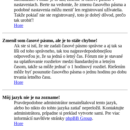
nastaveniach. Berte na vedomie, že zmenu časového pásma a
podobné nastavenia môžu meniť len registrovaní užívatelia.
Takže pokiaľ nie ste registrovaný, toto je dobrý dôvod, prečo
tak urobiť!
Hore
Zmenil som časové pásmo, ale je to stále chybne!
Ak ste si istí, že ste zadali časové pásmo správne a aj tak sa
líši od toho správneho, tak tou najpravdepodobnejšou
odpoveďou je, že sa jedná o letný čas. Fórum nie je stavané
na uplatňovanie rozdielov medzi štandardným a letným
časom, takže sa môže jednať o 1 hodinový rozdiel. Riešením
môže byť posunutie časového pásma o jednu hodinu po dobu
trvania letného času.
Hore
Môj jazyk nie je na zozname!
Pravdepodobne administrátor nenainštaloval tento jazyk,
alebo ho nikto do tohto jazyka zatiaľ nepreložil. Kontaktujte
administrátora, prípadne si preklad vytvorte sami. Pre viac
informácií navštívte stránky
phpBB Group
.
Hore