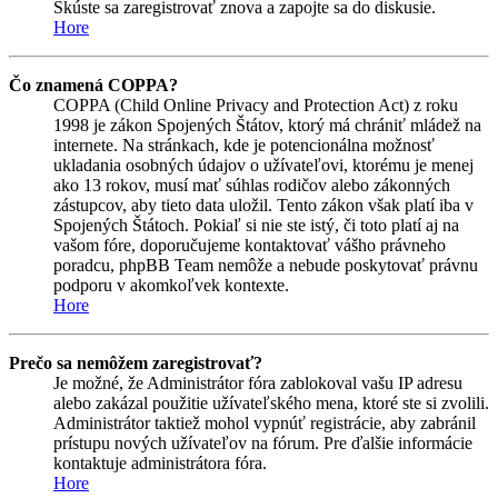
Skúste sa zaregistrovať znova a zapojte sa do diskusie.
Hore
Čo znamená COPPA?
COPPA (Child Online Privacy and Protection Act) z roku
1998 je zákon Spojených Štátov, ktorý má chrániť mládež na
internete. Na stránkach, kde je potencionálna možnosť
ukladania osobných údajov o užívateľovi, ktorému je menej
ako 13 rokov, musí mať súhlas rodičov alebo zákonných
zástupcov, aby tieto data uložil. Tento zákon však platí iba v
Spojených Štátoch. Pokiaľ si nie ste istý, či toto platí aj na
vašom fóre, doporučujeme kontaktovať vášho právneho
poradcu, phpBB Team nemôže a nebude poskytovať právnu
podporu v akomkoľvek kontexte.
Hore
Prečo sa nemôžem zaregistrovať?
Je možné, že Administrátor fóra zablokoval vašu IP adresu
alebo zakázal použitie užívateľského mena, ktoré ste si zvolili.
Administrátor taktiež mohol vypnúť registrácie, aby zabránil
prístupu nových užívateľov na fórum. Pre ďalšie informácie
kontaktuje administrátora fóra.
Hore