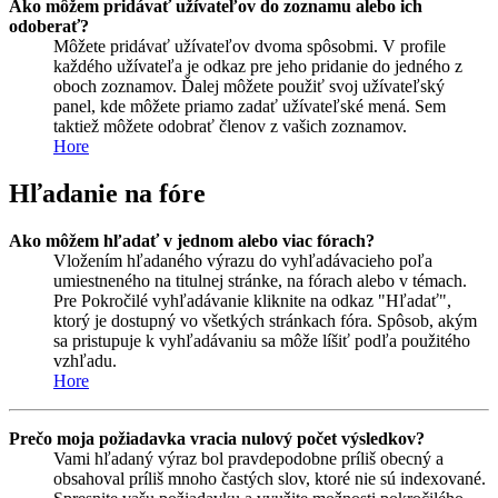
Ako môžem pridávať užívateľov do zoznamu alebo ich
odoberať?
Môžete pridávať užívateľov dvoma spôsobmi. V profile
každého užívateľa je odkaz pre jeho pridanie do jedného z
oboch zoznamov. Ďalej môžete použiť svoj užívateľský
panel, kde môžete priamo zadať užívateľské mená. Sem
taktiež môžete odobrať členov z vašich zoznamov.
Hore
Hľadanie na fóre
Ako môžem hľadať v jednom alebo viac fórach?
Vložením hľadaného výrazu do vyhľadávacieho poľa
umiestneného na titulnej stránke, na fórach alebo v témach.
Pre Pokročilé vyhľadávanie kliknite na odkaz "Hľadať",
ktorý je dostupný vo všetkých stránkach fóra. Spôsob, akým
sa pristupuje k vyhľadávaniu sa môže líšiť podľa použitého
vzhľadu.
Hore
Prečo moja požiadavka vracia nulový počet výsledkov?
Vami hľadaný výraz bol pravdepodobne príliš obecný a
obsahoval príliš mnoho častých slov, ktoré nie sú indexované.