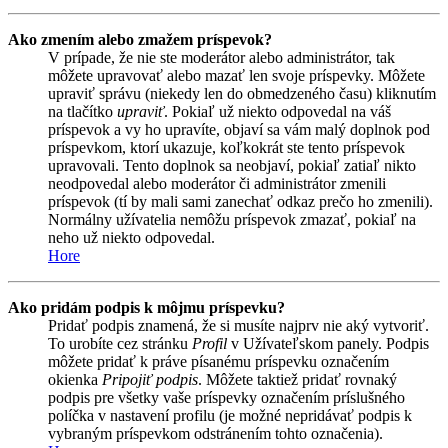
Ako zmením alebo zmažem príspevok?
V prípade, že nie ste moderátor alebo administrátor, tak
môžete upravovať alebo mazať len svoje príspevky. Môžete
upraviť správu (niekedy len do obmedzeného času) kliknutím
na tlačítko
upraviť
. Pokiaľ už niekto odpovedal na váš
príspevok a vy ho upravíte, objaví sa vám malý doplnok pod
príspevkom, ktorí ukazuje, koľkokrát ste tento príspevok
upravovali. Tento doplnok sa neobjaví, pokiaľ zatiaľ nikto
neodpovedal alebo moderátor či administrátor zmenili
príspevok (tí by mali sami zanechať odkaz prečo ho zmenili).
Normálny užívatelia nemôžu príspevok zmazať, pokiaľ na
neho už niekto odpovedal.
Hore
Ako pridám podpis k môjmu príspevku?
Pridať podpis znamená, že si musíte najprv nie aký vytvoriť.
To urobíte cez stránku
Profil
v Užívateľskom panely. Podpis
môžete pridať k práve písanému príspevku označením
okienka
Pripojiť podpis
. Môžete taktiež pridať rovnaký
podpis pre všetky vaše príspevky označením príslušného
políčka v nastavení profilu (je možné nepridávať podpis k
vybraným príspevkom odstránením tohto označenia).