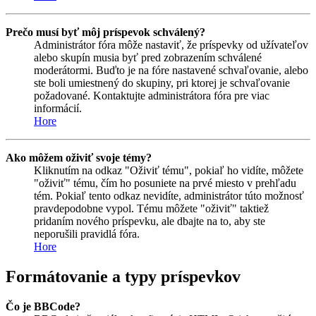
Prečo musí byť môj príspevok schválený?
Administrátor fóra môže nastaviť, že príspevky od užívateľov
alebo skupín musia byť pred zobrazením schválené
moderátormi. Buďto je na fóre nastavené schvaľovanie, alebo
ste boli umiestnený do skupiny, pri ktorej je schvaľovanie
požadované. Kontaktujte administrátora fóra pre viac
informácií.
Hore
Ako môžem oživiť svoje témy?
Kliknutím na odkaz "Oživiť tému", pokiaľ ho vidíte, môžete
"oživiť" tému, čím ho posuniete na prvé miesto v prehľadu
tém. Pokiaľ tento odkaz nevidíte, administrátor túto možnosť
pravdepodobne vypol. Tému môžete "oživiť" taktiež
pridaním nového príspevku, ale dbajte na to, aby ste
neporušili pravidlá fóra.
Hore
Formátovanie a typy príspevkov
Čo je BBCode?