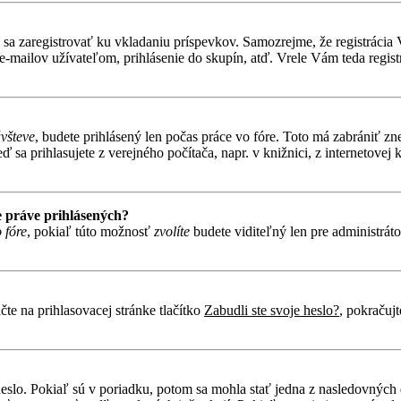
ebné sa zaregistrovať ku vkladaniu príspevkov. Samozrejme, že regist
e-mailov užívateľom, prihlásenie do skupín, atď. Vrele Vám teda regist
ávšteve
, budete prihlásený len počas práce vo fóre. Toto má zabrániť zn
 sa prihlasujete z verejného počítača, napr. v knižnici, z internetovej k
 práve prihlásených?
 fóre
, pokiaľ túto možnosť
zvolíte
budete viditeľný len pre administráto
te na prihlasovacej stránke tlačítko
Zabudli ste svoje heslo?
, pokračuj
heslo. Pokiaľ sú v poriadku, potom sa mohla stať jedna z nasledovných