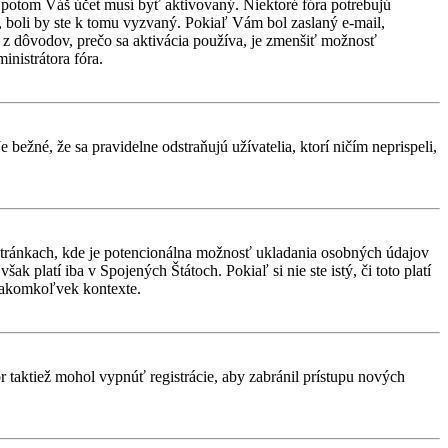
d, potom Váš účet musí byť aktivovaný. Niektoré fóra potrebujú
i, boli by ste k tomu vyzvaný. Pokiaľ Vám bol zaslaný e-mail,
ým z dôvodov, prečo sa aktivácia používa, je zmenšiť možnosť
ministrátora fóra.
 bežné, že sa pravidelne odstraňujú užívatelia, ktorí ničím neprispeli,
stránkach, kde je potencionálna možnosť ukladania osobných údajov
k platí iba v Spojených Štátoch. Pokiaľ si nie ste istý, či toto platí
 akomkoľvek kontexte.
or taktiež mohol vypnúť registrácie, aby zabránil prístupu nových