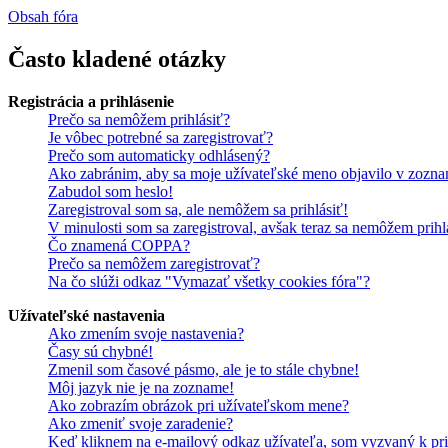
Obsah fóra
Často kladené otázky
Registrácia a prihlásenie
Prečo sa nemôžem prihlásiť?
Je vôbec potrebné sa zaregistrovať?
Prečo som automaticky odhlásený?
Ako zabránim, aby sa moje užívateľské meno objavilo v zozna
Zabudol som heslo!
Zaregistroval som sa, ale nemôžem sa prihlásiť!
V minulosti som sa zaregistroval, avšak teraz sa nemôžem prihl
Čo znamená COPPA?
Prečo sa nemôžem zaregistrovať?
Na čo slúži odkaz "Vymazať všetky cookies fóra"?
Užívateľské nastavenia
Ako zmením svoje nastavenia?
Časy sú chybné!
Zmenil som časové pásmo, ale je to stále chybne!
Môj jazyk nie je na zozname!
Ako zobrazím obrázok pri užívateľskom mene?
Ako zmeniť svoje zaradenie?
Keď kliknem na e-mailový odkaz užívateľa, som vyzvaný k pri