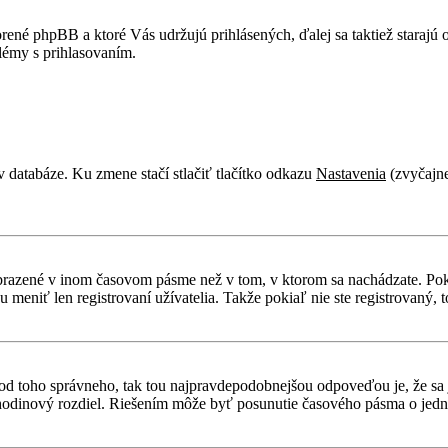
rené phpBB a ktoré Vás udržujú prihlásených, ďalej sa taktiež starajú
lémy s prihlasovaním.
v databáze. Ku zmene stačí stlačiť tlačítko odkazu
Nastavenia
(zvyčajne
obrazené v inom časovom pásme než v tom, v ktorom sa nachádzate. Poki
niť len registrovaní užívatelia. Takže pokiaľ nie ste registrovaný, to
líši od toho správneho, tak tou najpravdepodobnejšou odpoveďou je, že sa
odinový rozdiel. Riešením môže byť posunutie časového pásma o jednu