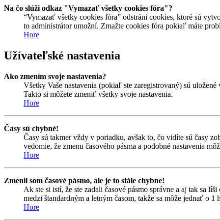
Na čo slúži odkaz "Vymazať všetky cookies fóra"?
“Vymazať všetky cookies fóra” odstráni cookies, ktoré sú vytvo
to administrátor umožní. Zmažte cookies fóra pokiaľ máte prob
Hore
Užívateľské nastavenia
Ako zmením svoje nastavenia?
Všetky Vaše nastavenia (pokiaľ ste zaregistrovaný) sú uložené 
Takto si môžete zmeniť všetky svoje nastavenia.
Hore
Časy sú chybné!
Časy sú takmer vždy v poriadku, avšak to, čo vidíte sú časy z
vedomie, že zmenu časového pásma a podobné nastavenia môžu me
Hore
Zmenil som časové pásmo, ale je to stále chybne!
Ak ste si istí, že ste zadali časové pásmo správne a aj tak sa 
medzi štandardným a letným časom, takže sa môže jednať o 1 h
Hore