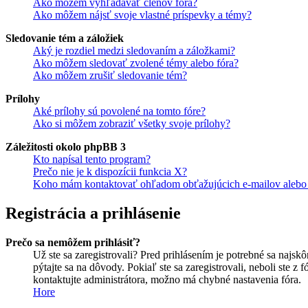
Ako môžem vyhľadávať členov fóra?
Ako môžem nájsť svoje vlastné príspevky a témy?
Sledovanie tém a záložiek
Aký je rozdiel medzi sledovaním a záložkami?
Ako môžem sledovať zvolené témy alebo fóra?
Ako môžem zrušiť sledovanie tém?
Prílohy
Aké prílohy sú povolené na tomto fóre?
Ako si môžem zobraziť všetky svoje prílohy?
Záležitosti okolo phpBB 3
Kto napísal tento program?
Prečo nie je k dispozícii funkcia X?
Koho mám kontaktovať ohľadom obťažujúcich e-mailov alebo p
Registrácia a prihlásenie
Prečo sa nemôžem prihlásiť?
Už ste sa zaregistrovali? Pred prihlásením je potrebné sa najsk
pýtajte sa na dôvody. Pokiaľ ste sa zaregistrovali, neboli ste z
kontaktujte administrátora, možno má chybné nastavenia fóra.
Hore