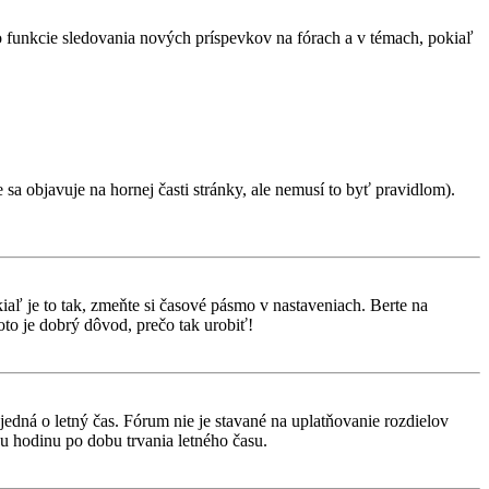
 o funkcie sledovania nových príspevkov na fórach a v témach, pokiaľ
 sa objavuje na hornej časti stránky, ale nemusí to byť pravidlom).
aľ je to tak, zmeňte si časové pásmo v nastaveniach. Berte na
to je dobrý dôvod, prečo tak urobiť!
 jedná o letný čas. Fórum nie je stavané na uplatňovanie rozdielov
 hodinu po dobu trvania letného času.