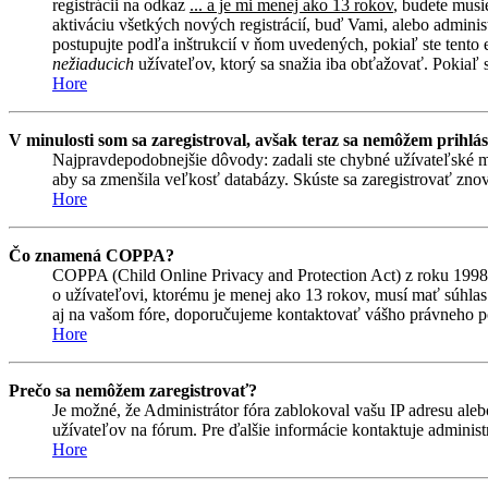
registrácii na odkaz
... a je mi menej ako 13 rokov
, budete musi
aktiváciu všetkých nových registrácií, buď Vami, alebo adminis
postupujte podľa inštrukcií v ňom uvedených, pokiaľ ste tento e
nežiaducich
užívateľov, ktorý sa snažia iba obťažovať. Pokiaľ si 
Hore
V minulosti som sa zaregistroval, avšak teraz sa nemôžem prihlás
Najpravdepodobnejšie dôvody: zadali ste chybné užívateľské meno 
aby sa zmenšila veľkosť databázy. Skúste sa zaregistrovať znova
Hore
Čo znamená COPPA?
COPPA (Child Online Privacy and Protection Act) z roku 1998 
o užívateľovi, ktorému je menej ako 13 rokov, musí mať súhlas ro
aj na vašom fóre, doporučujeme kontaktovať vášho právneho
Hore
Prečo sa nemôžem zaregistrovať?
Je možné, že Administrátor fóra zablokoval vašu IP adresu alebo
užívateľov na fórum. Pre ďalšie informácie kontaktuje administr
Hore