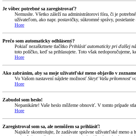
Je vôbec potrebné sa zaregistrovať?
Nemusíte. Všetko záleží na administrátorovi fóra, či je potr
užívateľom, ako napr. postavičky, súkromné správy, posielanie 
Hore
Prečo som automaticky odhlásený?
Pokiaľ nezaškrtnete tlačítko
Prihlásiť automaticky pri ďalšej n
toto políčko, keď sa prihlasujete. Toto však nedoporučujeme, keď
Hore
Ako zabránim, aby sa moje užívateľské meno objavilo v zozname
Vo Vašom nastavení nájdete možnosť
Skryť Vašu prítomnosť vo
Hore
Zabudol som heslo!
Nepanikárte! Vaše heslo môžeme obnoviť. V tomto prípade stlač
Hore
Zaregistroval som sa, ale nemôžem sa prihlásiť!
Najskôr skontrolujte, že zadávate správne užívateľské meno a 