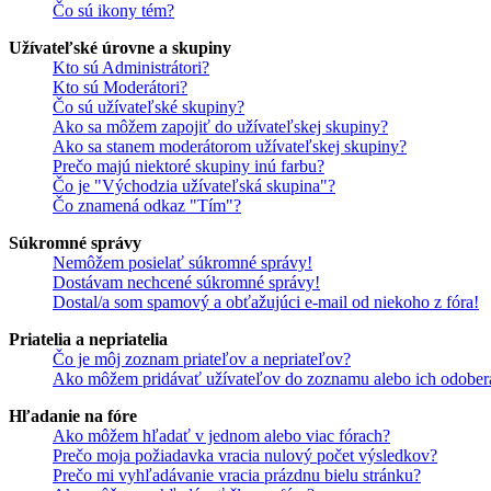
Čo sú ikony tém?
Užívateľské úrovne a skupiny
Kto sú Administrátori?
Kto sú Moderátori?
Čo sú užívateľské skupiny?
Ako sa môžem zapojiť do užívateľskej skupiny?
Ako sa stanem moderátorom užívateľskej skupiny?
Prečo majú niektoré skupiny inú farbu?
Čo je "Východzia užívateľská skupina"?
Čo znamená odkaz "Tím"?
Súkromné správy
Nemôžem posielať súkromné správy!
Dostávam nechcené súkromné správy!
Dostal/a som spamový a obťažujúci e-mail od niekoho z fóra!
Priatelia a nepriatelia
Čo je môj zoznam priateľov a nepriateľov?
Ako môžem pridávať užívateľov do zoznamu alebo ich odober
Hľadanie na fóre
Ako môžem hľadať v jednom alebo viac fórach?
Prečo moja požiadavka vracia nulový počet výsledkov?
Prečo mi vyhľadávanie vracia prázdnu bielu stránku?