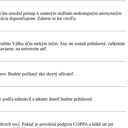
rácia Vám umožní prístup k ostatným službám nedostupným anonymným
ráciu doporučujeme. Zaberie to len chvíľu.
eužitiu Vášho účtu niekým iným. Aby ste zostali prihlásený, zaškrtnite
aviarne, na univerzite atď.
rov. Budete počítaný ako skrytý užívateľ.
te podľa inštrukcií a takmer ihneď budete prihlásený.
 dvoch vecí. Pokiaľ je povolená podpora COPPA a klikli ste pri