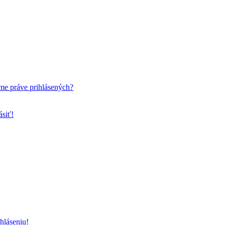
me práve prihlásených?
ásiť!
hláseniu!