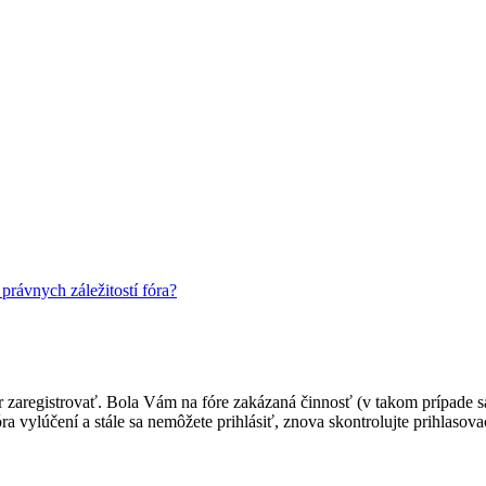
rávnych záležitostí fóra?
ôr zaregistrovať. Bola Vám na fóre zakázaná činnosť (v takom prípade sa
 fóra vylúčení a stále sa nemôžete prihlásiť, znova skontrolujte prihlaso