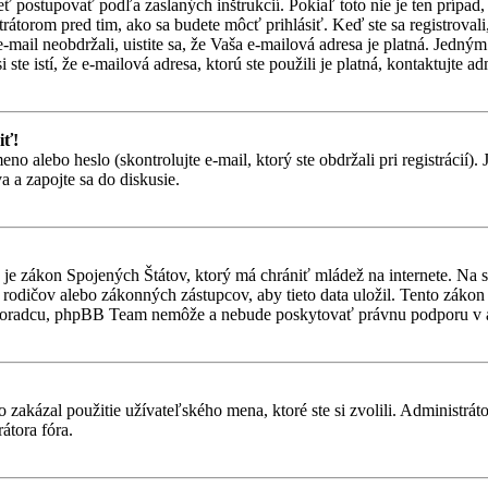
eť postupovať podľa zaslaných inštrukcií. Pokiaľ toto nie je ten prípa
trátorom pred tim, ako sa budete môcť prihlásiť. Keď ste sa registroval
-mail neobdržali, uistite sa, že Vaša e-mailová adresa je platná. Jedn
ste istí, že e-mailová adresa, ktorú ste použili je platná, kontaktujte ad
iť!
alebo heslo (skontrolujte e-mail, ktorý ste obdržali pri registrácií). Je
 a zapojte sa do diskusie.
je zákon Spojených Štátov, ktorý má chrániť mládež na internete. Na 
dičov alebo zákonných zástupcov, aby tieto data uložil. Tento zákon vša
 poradcu, phpBB Team nemôže a nebude poskytovať právnu podporu v
 zakázal použitie užívateľského mena, ktoré ste si zvolili. Administrát
átora fóra.