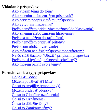
Vkladanie príspevkov
Ako vložím tému do fóra?
Ako zmením alebo zmažem príspevok?
Ako pridám podpis k môjmu príspevku?
Ako vytvorím hlasovanie?
Prečo nemôžem pridať viac možností do hlasovania?
Ako zmením alebo zmažem hlasovanie?
Prečo sa nemôžem dostať k fóru?
Prečo nemôžem pridávať prílohy?
Prečo som obdržal varovanie?
Ako môžem nahlásiť príspevok moderátorom?
Na čo slúži tlačítko "Uložiť" pri písaní príspevku?
Prečo musí byť môj príspevok schválený?
Ako môžem oživiť svoje témy?
Formátovanie a typy príspevkov
Čo je BBCode?
Môžem používať HTML?
Čo sú to smajlíky (emotikony)?
Môžem pridávať obrázky?
Čo sú to Globálne oznámenia?
Čo sú to Oznámenia?
Čo sú to dôležité témy?
Čo sú to Zamknuté témy?