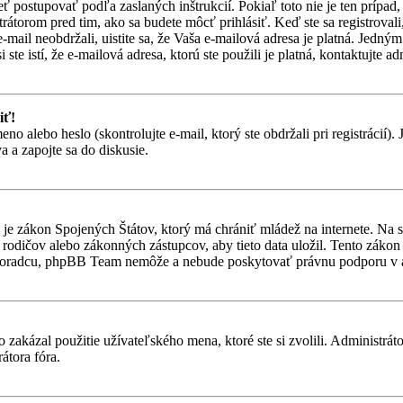
eť postupovať podľa zaslaných inštrukcií. Pokiaľ toto nie je ten prípa
trátorom pred tim, ako sa budete môcť prihlásiť. Keď ste sa registroval
-mail neobdržali, uistite sa, že Vaša e-mailová adresa je platná. Jedn
ste istí, že e-mailová adresa, ktorú ste použili je platná, kontaktujte ad
iť!
alebo heslo (skontrolujte e-mail, ktorý ste obdržali pri registrácií). Je
 a zapojte sa do diskusie.
je zákon Spojených Štátov, ktorý má chrániť mládež na internete. Na 
dičov alebo zákonných zástupcov, aby tieto data uložil. Tento zákon vša
 poradcu, phpBB Team nemôže a nebude poskytovať právnu podporu v
 zakázal použitie užívateľského mena, ktoré ste si zvolili. Administrát
átora fóra.