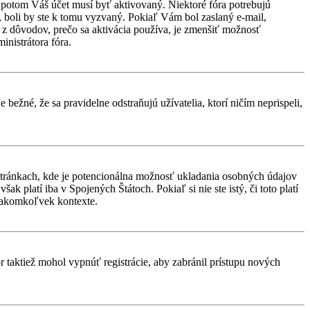
d, potom Váš účet musí byť aktivovaný. Niektoré fóra potrebujú
i, boli by ste k tomu vyzvaný. Pokiaľ Vám bol zaslaný e-mail,
ým z dôvodov, prečo sa aktivácia používa, je zmenšiť možnosť
ministrátora fóra.
 bežné, že sa pravidelne odstraňujú užívatelia, ktorí ničím neprispeli,
stránkach, kde je potencionálna možnosť ukladania osobných údajov
k platí iba v Spojených Štátoch. Pokiaľ si nie ste istý, či toto platí
 akomkoľvek kontexte.
or taktiež mohol vypnúť registrácie, aby zabránil prístupu nových