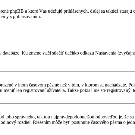
rené phpBB a ktoré Vás udržujú prihlásených, ďalej sa taktiež starajú
lémy s prihlasovaním.
v databáze. Ku zmene stačí stlačiť tlačítko odkazu
Nastavenia
(zvyčajne
obrazené v inom časovom pásme než v tom, v ktorom sa nachádzate. Poki
niť len registrovaní užívatelia. Takže pokiaľ nie ste registrovaný, to
líši od toho správneho, tak tou najpravdepodobnejšou odpoveďou je, že sa
odinový rozdiel. Riešením môže byť posunutie časového pásma o jednu