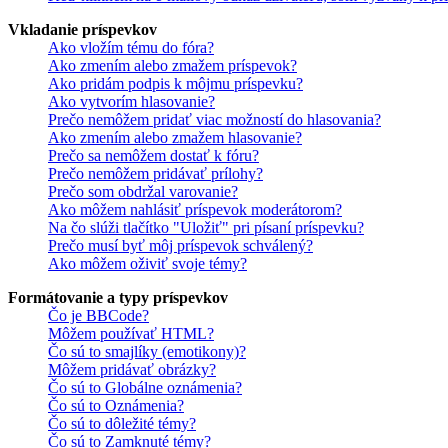
Vkladanie príspevkov
Ako vložím tému do fóra?
Ako zmením alebo zmažem príspevok?
Ako pridám podpis k môjmu príspevku?
Ako vytvorím hlasovanie?
Prečo nemôžem pridať viac možností do hlasovania?
Ako zmením alebo zmažem hlasovanie?
Prečo sa nemôžem dostať k fóru?
Prečo nemôžem pridávať prílohy?
Prečo som obdržal varovanie?
Ako môžem nahlásiť príspevok moderátorom?
Na čo slúži tlačítko "Uložiť" pri písaní príspevku?
Prečo musí byť môj príspevok schválený?
Ako môžem oživiť svoje témy?
Formátovanie a typy príspevkov
Čo je BBCode?
Môžem používať HTML?
Čo sú to smajlíky (emotikony)?
Môžem pridávať obrázky?
Čo sú to Globálne oznámenia?
Čo sú to Oznámenia?
Čo sú to dôležité témy?
Čo sú to Zamknuté témy?