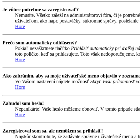
Je vôbec potrebné sa zaregistrovať?
Nemusíte. Všetko záleží na administrátorovi fóra, či je potr
užívateľom, ako napr. postavičky, súkromné správy, posielanie 
Hore
Prečo som automaticky odhlásený?
Pokiaľ nezaškrtnete tlačítko
Prihlásiť automaticky pri ďalšej n
toto políčko, keď sa prihlasujete. Toto však nedoporučujeme, keď
Hore
Ako zabránim, aby sa moje užívateľské meno objavilo v zozname
Vo Vašom nastavení nájdete možnosť
Skryť Vašu prítomnosť vo
Hore
Zabudol som heslo!
Nepanikárte! Vaše heslo môžeme obnoviť. V tomto prípade stlač
Hore
Zaregistroval som sa, ale nemôžem sa prihlásiť!
Najskôr skontrolujte, že zadávate správne užívateľské meno a 