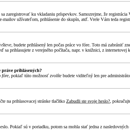
ebné sa zaregistrovať ku vkladaniu príspevkov. Samozrejme, že regist
e-mailov užívateľom, prihlásenie do skupín, atď. Vrele Vám teda regist
ávšteve
, budete prihlásený len počas práce vo fóre. Toto má zabrániť zn
 sa prihlasujete z verejného počítača, napr. v knižnici, z internetovej k
 práve prihlásených?
 fóre
, pokiaľ túto možnosť
zvolíte
budete viditeľný len pre administráto
te na prihlasovacej stránke tlačítko
Zabudli ste svoje heslo?
, pokračuj
heslo. Pokiaľ sú v poriadku, potom sa mohla stať jedna z nasledovných