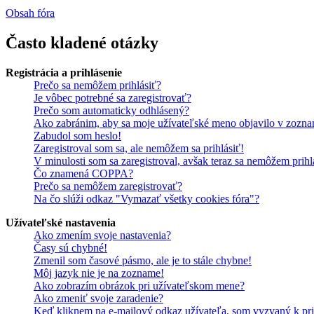
Obsah fóra
Často kladené otázky
Registrácia a prihlásenie
Prečo sa nemôžem prihlásiť?
Je vôbec potrebné sa zaregistrovať?
Prečo som automaticky odhlásený?
Ako zabránim, aby sa moje užívateľské meno objavilo v zozna
Zabudol som heslo!
Zaregistroval som sa, ale nemôžem sa prihlásiť!
V minulosti som sa zaregistroval, avšak teraz sa nemôžem prihl
Čo znamená COPPA?
Prečo sa nemôžem zaregistrovať?
Na čo slúži odkaz "Vymazať všetky cookies fóra"?
Užívateľské nastavenia
Ako zmením svoje nastavenia?
Časy sú chybné!
Zmenil som časové pásmo, ale je to stále chybne!
Môj jazyk nie je na zozname!
Ako zobrazím obrázok pri užívateľskom mene?
Ako zmeniť svoje zaradenie?
Keď kliknem na e-mailový odkaz užívateľa, som vyzvaný k pri