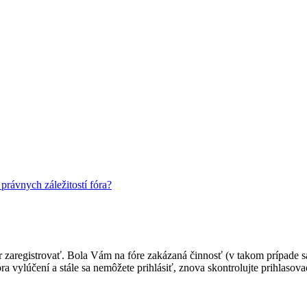
rávnych záležitostí fóra?
ôr zaregistrovať. Bola Vám na fóre zakázaná činnosť (v takom prípade sa
 fóra vylúčení a stále sa nemôžete prihlásiť, znova skontrolujte prihlaso