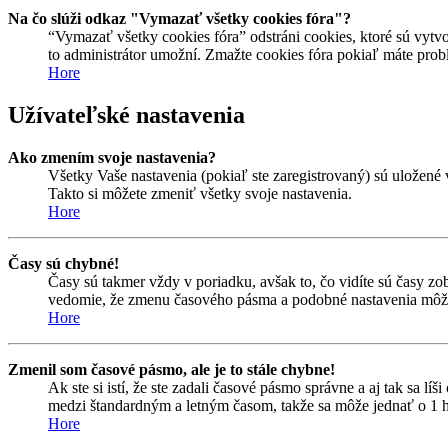
Na čo slúži odkaz "Vymazať všetky cookies fóra"?
“Vymazať všetky cookies fóra” odstráni cookies, ktoré sú vytvo
to administrátor umožní. Zmažte cookies fóra pokiaľ máte prob
Hore
Užívateľské nastavenia
Ako zmením svoje nastavenia?
Všetky Vaše nastavenia (pokiaľ ste zaregistrovaný) sú uložené 
Takto si môžete zmeniť všetky svoje nastavenia.
Hore
Časy sú chybné!
Časy sú takmer vždy v poriadku, avšak to, čo vidíte sú časy z
vedomie, že zmenu časového pásma a podobné nastavenia môžu me
Hore
Zmenil som časové pásmo, ale je to stále chybne!
Ak ste si istí, že ste zadali časové pásmo správne a aj tak sa 
medzi štandardným a letným časom, takže sa môže jednať o 1 h
Hore