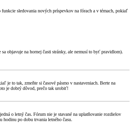
 o funkcie sledovania nových príspevkov na fórach a v témach, pokiaľ
 sa objavuje na hornej časti stránky, ale nemusí to byť pravidlom).
aľ je to tak, zmeňte si časové pásmo v nastaveniach. Berte na
to je dobrý dôvod, prečo tak urobiť!
 jedná o letný čas. Fórum nie je stavané na uplatňovanie rozdielov
 hodinu po dobu trvania letného času.