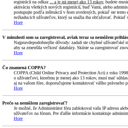
registrácii na odkaz
... a je mi menej ako 13 rokov
, budete musi
aktiváciu všetkých nových registrácií, buď Vami, alebo adminis
postupujte podľa inštrukcií v ňom uvedených, pokiaľ ste tento e
nežiaducich
užívateľov, ktorý sa snažia iba obťažovať. Pokiaľ si 
Hore
V minulosti som sa zaregistroval, avšak teraz sa nemôžem prihlás
Najpravdepodobnejšie dôvody: zadali ste chybné užívateľské meno 
aby sa zmenšila veľkosť databázy. Skúste sa zaregistrovať znova
Hore
Čo znamená COPPA?
COPPA (Child Online Privacy and Protection Act) z roku 1998 
o užívateľovi, ktorému je menej ako 13 rokov, musí mať súhlas ro
aj na vašom fóre, doporučujeme kontaktovať vášho právneho
Hore
Prečo sa nemôžem zaregistrovať?
Je možné, že Administrátor fóra zablokoval vašu IP adresu alebo
užívateľov na fórum. Pre ďalšie informácie kontaktuje administr
Hore