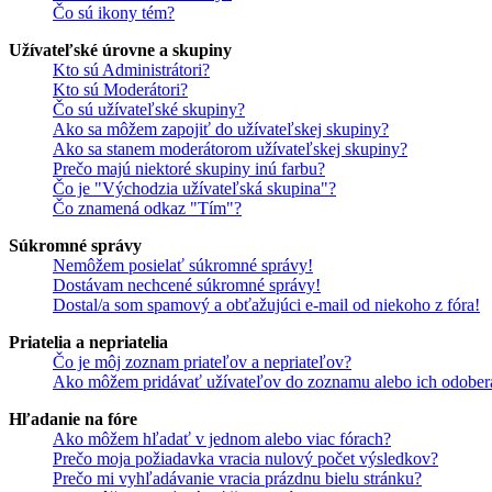
Čo sú ikony tém?
Užívateľské úrovne a skupiny
Kto sú Administrátori?
Kto sú Moderátori?
Čo sú užívateľské skupiny?
Ako sa môžem zapojiť do užívateľskej skupiny?
Ako sa stanem moderátorom užívateľskej skupiny?
Prečo majú niektoré skupiny inú farbu?
Čo je "Východzia užívateľská skupina"?
Čo znamená odkaz "Tím"?
Súkromné správy
Nemôžem posielať súkromné správy!
Dostávam nechcené súkromné správy!
Dostal/a som spamový a obťažujúci e-mail od niekoho z fóra!
Priatelia a nepriatelia
Čo je môj zoznam priateľov a nepriateľov?
Ako môžem pridávať užívateľov do zoznamu alebo ich odober
Hľadanie na fóre
Ako môžem hľadať v jednom alebo viac fórach?
Prečo moja požiadavka vracia nulový počet výsledkov?
Prečo mi vyhľadávanie vracia prázdnu bielu stránku?