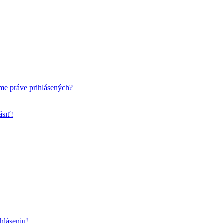
me práve prihlásených?
ásiť!
hláseniu!