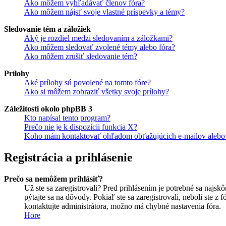
Ako môžem vyhľadávať členov fóra?
Ako môžem nájsť svoje vlastné príspevky a témy?
Sledovanie tém a záložiek
Aký je rozdiel medzi sledovaním a záložkami?
Ako môžem sledovať zvolené témy alebo fóra?
Ako môžem zrušiť sledovanie tém?
Prílohy
Aké prílohy sú povolené na tomto fóre?
Ako si môžem zobraziť všetky svoje prílohy?
Záležitosti okolo phpBB 3
Kto napísal tento program?
Prečo nie je k dispozícii funkcia X?
Koho mám kontaktovať ohľadom obťažujúcich e-mailov alebo p
Registrácia a prihlásenie
Prečo sa nemôžem prihlásiť?
Už ste sa zaregistrovali? Pred prihlásením je potrebné sa najsk
pýtajte sa na dôvody. Pokiaľ ste sa zaregistrovali, neboli ste z
kontaktujte administrátora, možno má chybné nastavenia fóra.
Hore