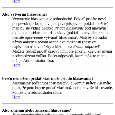
Hore
Ako vytvorím hlasovanie?
Vytvorenie hlasovania je jednoduché. Pokiaľ pridáte nový
príspevok (alebo upravujete prví príspevok, pokiaľ môžete)
mali by ste vidieť tlačítko
Pridať hlasovanie
pod hlavným
oknom na pridávanie príspevkov (pokiaľ to nevidíte, zrejme
nemáte oprávnenie vytvárať hlasovania). Mali by ste zadať
názov ankety a potom aspoň dve možnosti (nastavte
napísaním názov otázky a kliknite na
Pridať odpoveď
.
Môžete taktiež pridať časový limit pre anketu, kde 0 znamená
neobmedzenú voľbu. Počet odpovedí, ktoré môžete zadať,
určuje Administrátor fóra.
Hore
Prečo nemôžem pridať viac možností do hlasovania?
Maximálny počet možností nastavuje Administrátor. Ak máte
pocit, že potrebujete pridať viac možností pre vaše hlasovanie,
kontaktujte administrátora fóra.
Hore
Ako zmením alebo zmažem hlasovanie?
Je to rovnako ako s príspevkami, hlasovania môžu byť