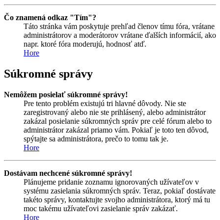
Čo znamená odkaz "Tím"?
Táto stránka vám poskytuje prehľad členov tímu fóra, vrátane
administrátorov a moderátorov vrátane ďalších informácií, ako
napr. ktoré fóra moderujú, hodnosť atď.
Hore
Súkromné správy
Nemôžem posielať súkromné správy!
Pre tento problém existujú tri hlavné dôvody. Nie ste
zaregistrovaný alebo nie ste prihlásený, alebo administrátor
zakázal posielanie súkromných správ pre celé fórum alebo to
administrátor zakázal priamo vám. Pokiaľ je toto ten dôvod,
spýtajte sa administrátora, prečo to tomu tak je.
Hore
Dostávam nechcené súkromné správy!
Plánujeme pridanie zoznamu ignorovaných užívateľov v
systému zasielania súkromných správ. Teraz, pokiaľ dostávate
takéto správy, kontaktujte svojho administrátora, ktorý má tu
moc takému užívateľovi zasielanie správ zakázať.
Hore