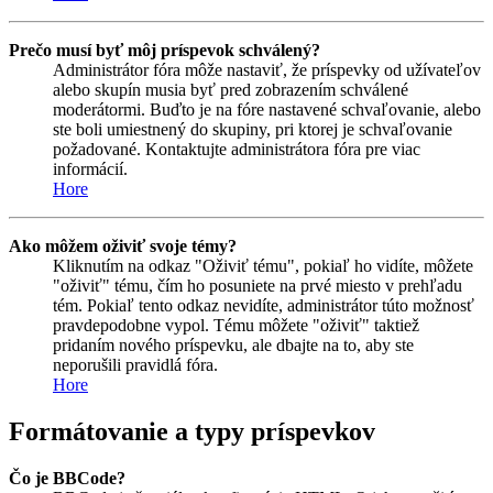
Prečo musí byť môj príspevok schválený?
Administrátor fóra môže nastaviť, že príspevky od užívateľov
alebo skupín musia byť pred zobrazením schválené
moderátormi. Buďto je na fóre nastavené schvaľovanie, alebo
ste boli umiestnený do skupiny, pri ktorej je schvaľovanie
požadované. Kontaktujte administrátora fóra pre viac
informácií.
Hore
Ako môžem oživiť svoje témy?
Kliknutím na odkaz "Oživiť tému", pokiaľ ho vidíte, môžete
"oživiť" tému, čím ho posuniete na prvé miesto v prehľadu
tém. Pokiaľ tento odkaz nevidíte, administrátor túto možnosť
pravdepodobne vypol. Tému môžete "oživiť" taktiež
pridaním nového príspevku, ale dbajte na to, aby ste
neporušili pravidlá fóra.
Hore
Formátovanie a typy príspevkov
Čo je BBCode?