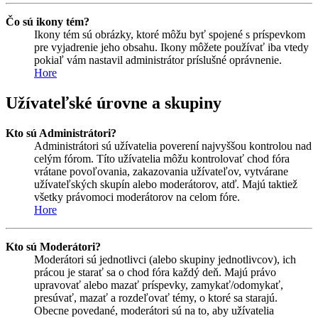
Čo sú ikony tém?
Ikony tém sú obrázky, ktoré môžu byť spojené s príspevkom
pre vyjadrenie jeho obsahu. Ikony môžete používať iba vtedy
pokiaľ vám nastavil administrátor príslušné oprávnenie.
Hore
Užívateľské úrovne a skupiny
Kto sú Administrátori?
Administrátori sú užívatelia poverení najvyššou kontrolou nad
celým fórom. Títo užívatelia môžu kontrolovať chod fóra
vrátane povoľovania, zakazovania užívateľov, vytvárane
užívateľských skupín alebo moderátorov, atď. Majú taktiež
všetky právomoci moderátorov na celom fóre.
Hore
Kto sú Moderátori?
Moderátori sú jednotlivci (alebo skupiny jednotlivcov), ich
prácou je starať sa o chod fóra každý deň. Majú právo
upravovať alebo mazať príspevky, zamykať/odomykať,
presúvať, mazať a rozdeľovať témy, o ktoré sa starajú.
Obecne povedané, moderátori sú na to, aby užívatelia