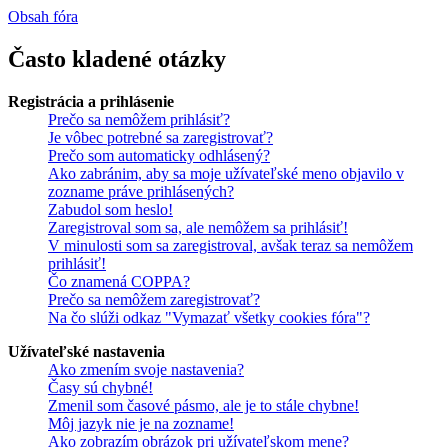
Obsah fóra
Často kladené otázky
Registrácia a prihlásenie
Prečo sa nemôžem prihlásiť?
Je vôbec potrebné sa zaregistrovať?
Prečo som automaticky odhlásený?
Ako zabránim, aby sa moje užívateľské meno objavilo v
zozname práve prihlásených?
Zabudol som heslo!
Zaregistroval som sa, ale nemôžem sa prihlásiť!
V minulosti som sa zaregistroval, avšak teraz sa nemôžem
prihlásiť!
Čo znamená COPPA?
Prečo sa nemôžem zaregistrovať?
Na čo slúži odkaz "Vymazať všetky cookies fóra"?
Užívateľské nastavenia
Ako zmením svoje nastavenia?
Časy sú chybné!
Zmenil som časové pásmo, ale je to stále chybne!
Môj jazyk nie je na zozname!
Ako zobrazím obrázok pri užívateľskom mene?