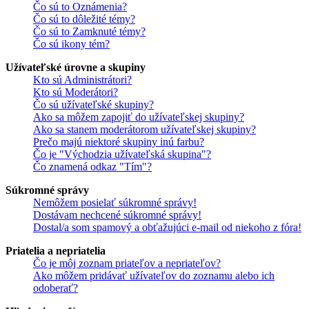
Čo sú to Oznámenia?
Čo sú to dôležité témy?
Čo sú to Zamknuté témy?
Čo sú ikony tém?
Užívateľské úrovne a skupiny
Kto sú Administrátori?
Kto sú Moderátori?
Čo sú užívateľské skupiny?
Ako sa môžem zapojiť do užívateľskej skupiny?
Ako sa stanem moderátorom užívateľskej skupiny?
Prečo majú niektoré skupiny inú farbu?
Čo je "Východzia užívateľská skupina"?
Čo znamená odkaz "Tím"?
Súkromné správy
Nemôžem posielať súkromné správy!
Dostávam nechcené súkromné správy!
Dostal/a som spamový a obťažujúci e-mail od niekoho z fóra!
Priatelia a nepriatelia
Čo je môj zoznam priateľov a nepriateľov?
Ako môžem pridávať užívateľov do zoznamu alebo ich
odoberať?