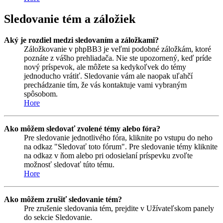
Sledovanie tém a záložiek
Aký je rozdiel medzi sledovaním a záložkami?
Záložkovanie v phpBB3 je veľmi podobné záložkám, ktoré
poznáte z vášho prehliadača. Nie ste upozornený, keď príde
nový príspevok, ale môžete sa kedykoľvek do témy
jednoducho vrátiť. Sledovanie vám ale naopak uľahčí
prechádzanie tím, že vás kontaktuje vami vybraným
spôsobom.
Hore
Ako môžem sledovať zvolené témy alebo fóra?
Pre sledovanie jednotlivého fóra, kliknite po vstupu do neho
na odkaz "Sledovať toto fórum". Pre sledovanie témy kliknite
na odkaz v ňom alebo pri odosielaní príspevku zvoľte
možnosť sledovať túto tému.
Hore
Ako môžem zrušiť sledovanie tém?
Pre zrušenie sledovania tém, prejdite v Užívateľskom panely
do sekcie Sledovanie.