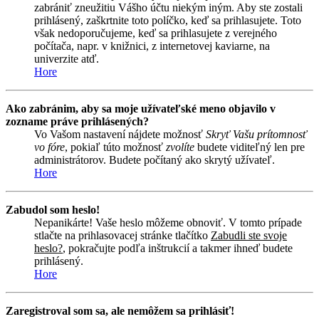
zabrániť zneužitiu Vášho účtu niekým iným. Aby ste zostali
prihlásený, zaškrtnite toto políčko, keď sa prihlasujete. Toto
však nedoporučujeme, keď sa prihlasujete z verejného
počítača, napr. v knižnici, z internetovej kaviarne, na
univerzite atď.
Hore
Ako zabránim, aby sa moje užívateľské meno objavilo v
zozname práve prihlásených?
Vo Vašom nastavení nájdete možnosť
Skryť Vašu prítomnosť
vo fóre
, pokiaľ túto možnosť
zvolíte
budete viditeľný len pre
administrátorov. Budete počítaný ako skrytý užívateľ.
Hore
Zabudol som heslo!
Nepanikárte! Vaše heslo môžeme obnoviť. V tomto prípade
stlačte na prihlasovacej stránke tlačítko
Zabudli ste svoje
heslo?
, pokračujte podľa inštrukcií a takmer ihneď budete
prihlásený.
Hore
Zaregistroval som sa, ale nemôžem sa prihlásiť!