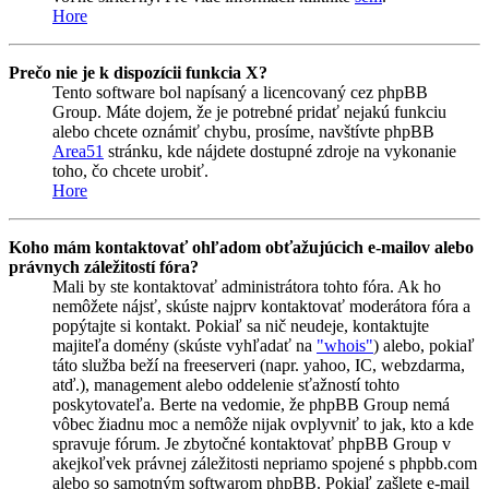
Hore
Prečo nie je k dispozícii funkcia X?
Tento software bol napísaný a licencovaný cez phpBB
Group. Máte dojem, že je potrebné pridať nejakú funkciu
alebo chcete oznámiť chybu, prosíme, navštívte phpBB
Area51
stránku, kde nájdete dostupné zdroje na vykonanie
toho, čo chcete urobiť.
Hore
Koho mám kontaktovať ohľadom obťažujúcich e-mailov alebo
právnych záležitostí fóra?
Mali by ste kontaktovať administrátora tohto fóra. Ak ho
nemôžete nájsť, skúste najprv kontaktovať moderátora fóra a
popýtajte si kontakt. Pokiaľ sa nič neudeje, kontaktujte
majiteľa domény (skúste vyhľadať na
"whois"
) alebo, pokiaľ
táto služba beží na freeserveri (napr. yahoo, IC, webzdarma,
atď.), management alebo oddelenie sťažností tohto
poskytovateľa. Berte na vedomie, že phpBB Group nemá
vôbec žiadnu moc a nemôže nijak ovplyvniť to jak, kto a kde
spravuje fórum. Je zbytočné kontaktovať phpBB Group v
akejkoľvek právnej záležitosti nepriamo spojené s phpbb.com
alebo so samotným softwarom phpBB. Pokiaľ zašlete e-mail