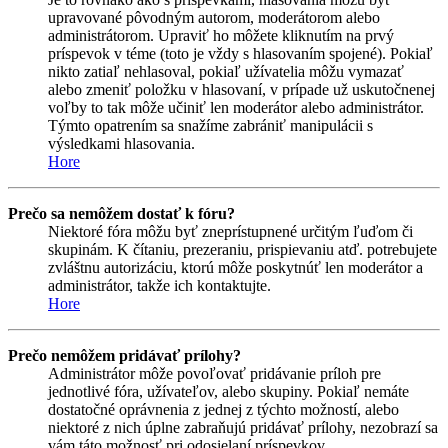
upravované pôvodným autorom, moderátorom alebo
administrátorom. Upraviť ho môžete kliknutím na prvý
príspevok v téme (toto je vždy s hlasovaním spojené). Pokiaľ
nikto zatiaľ nehlasoval, pokiaľ užívatelia môžu vymazať
alebo zmeniť položku v hlasovaní, v prípade už uskutočnenej
voľby to tak môže učiniť len moderátor alebo administrátor.
Týmto opatrením sa snažíme zabrániť manipulácii s
výsledkami hlasovania.
Hore
Prečo sa nemôžem dostať k fóru?
Niektoré fóra môžu byť zneprístupnené určitým ľuďom či
skupinám. K čítaniu, prezeraniu, prispievaniu atď. potrebujete
zvláštnu autorizáciu, ktorú môže poskytnúť len moderátor a
administrátor, takže ich kontaktujte.
Hore
Prečo nemôžem pridávať prílohy?
Administrátor môže povoľovať pridávanie príloh pre
jednotlivé fóra, užívateľov, alebo skupiny. Pokiaľ nemáte
dostatočné oprávnenia z jednej z týchto možností, alebo
niektoré z nich úplne zabraňujú pridávať prílohy, nezobrazí sa
vám táto možnosť pri odosielaní príspevkov.