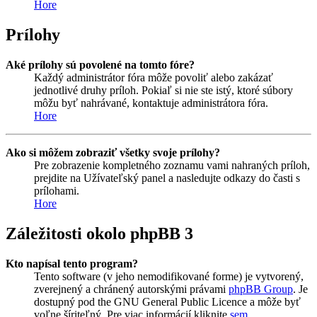
Hore
Prílohy
Aké prílohy sú povolené na tomto fóre?
Každý administrátor fóra môže povoliť alebo zakázať
jednotlivé druhy príloh. Pokiaľ si nie ste istý, ktoré súbory
môžu byť nahrávané, kontaktuje administrátora fóra.
Hore
Ako si môžem zobraziť všetky svoje prílohy?
Pre zobrazenie kompletného zoznamu vami nahraných príloh,
prejdite na Užívateľský panel a nasledujte odkazy do časti s
prílohami.
Hore
Záležitosti okolo phpBB 3
Kto napísal tento program?
Tento software (v jeho nemodifikované forme) je vytvorený,
zverejnený a chránený autorskými právami
phpBB Group
. Je
dostupný pod the GNU General Public Licence a môže byť
voľne šíriteľný. Pre viac informácií kliknite
sem
.