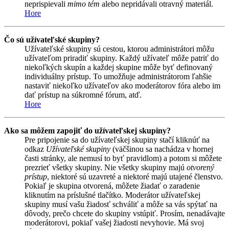
neprispievali
mimo tém
alebo nepridávali otravný materiál.
Hore
Čo sú užívateľské skupiny?
Užívateľské skupiny sú cestou, ktorou administrátori môžu
užívateľom priradiť skupiny. Každý užívateľ môže patriť do
niekoľkých skupín a každej skupine môže byť definovaný
individuálny prístup. To umožňuje administrátorom ľahšie
nastaviť niekoľko užívateľov ako moderátorov fóra alebo im
dať prístup na súkromné fórum, atď.
Hore
Ako sa môžem zapojiť do užívateľskej skupiny?
Pre pripojenie sa do užívateľskej skupiny stačí kliknúť na
odkaz
Užívateľské skupiny
(väčšinou sa nachádza v hornej
časti stránky, ale nemusí to byť pravidlom) a potom si môžete
prezrieť všetky skupiny. Nie všetky skupiny majú
otvorený
prístup
, niektoré sú uzavreté a niektoré majú utajené členstvo.
Pokiaľ je skupina otvorená, môžete žiadať o zaradenie
kliknutím na príslušné tlačítko. Moderátor užívateľskej
skupiny musí vašu žiadosť schváliť a môže sa vás spýtať na
dôvody, prečo chcete do skupiny vstúpiť. Prosím, nenadávajte
moderátorovi, pokiaľ vašej žiadosti nevyhovie. Má svoj