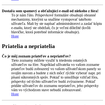
Dostal/a som spamový a obťažujúci e-mail od niekoho z fóra!
To je nám ľúto. Príspevkové formuláre obsahujú obranné
mechanizmy, ktorými sa snažíme vystopovať takéhoto
užívateľa. Mali by ste napísať administrátorovi a zaslať kópiu
e-mailu, ktorý ste obdržali, čo je veľmi dôležité (kvôli
hlavičke, ktorá potrebné informácie obsahuje).
Hore
Priatelia a nepriatelia
Čo je môj zoznam priateľov a nepriateľov?
Tieto zoznamy môžete využiť k triedeniu ostatných
užívateľov na fóre. Napríklad užívatelia vo vašom zozname
priateľov budú zobrazený vo vašom užívateľskom panely so
svojím stavom a budete z nich môcť rýchle vyberať napr. pri
písaní súkromných správ. Pokiaľ to umožňuje vzhľad fóra,
príspevky od týchto užívateľov budú zvýraznene. Pokiaľ
pridáte užívateľov do zoznamu nepriateľov, jeho príspevky
vám vo východzom stave nebudú zobrazované.
Hore