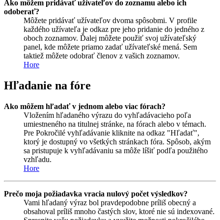
Ako môžem pridávať užívateľov do zoznamu alebo ich
odoberať?
Môžete pridávať užívateľov dvoma spôsobmi. V profile
každého užívateľa je odkaz pre jeho pridanie do jedného z
oboch zoznamov. Ďalej môžete použiť svoj užívateľský
panel, kde môžete priamo zadať užívateľské mená. Sem
taktiež môžete odobrať členov z vašich zoznamov.
Hore
Hľadanie na fóre
Ako môžem hľadať v jednom alebo viac fórach?
Vložením hľadaného výrazu do vyhľadávacieho poľa
umiestneného na titulnej stránke, na fórach alebo v témach.
Pre Pokročilé vyhľadávanie kliknite na odkaz "Hľadať",
ktorý je dostupný vo všetkých stránkach fóra. Spôsob, akým
sa pristupuje k vyhľadávaniu sa môže líšiť podľa použitého
vzhľadu.
Hore
Prečo moja požiadavka vracia nulový počet výsledkov?
Vami hľadaný výraz bol pravdepodobne príliš obecný a
obsahoval príliš mnoho častých slov, ktoré nie sú indexované.