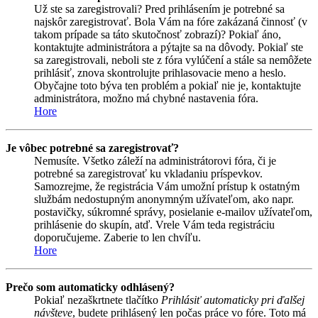
Už ste sa zaregistrovali? Pred prihlásením je potrebné sa
najskôr zaregistrovať. Bola Vám na fóre zakázaná činnosť (v
takom prípade sa táto skutočnosť zobrazí)? Pokiaľ áno,
kontaktujte administrátora a pýtajte sa na dôvody. Pokiaľ ste
sa zaregistrovali, neboli ste z fóra vylúčení a stále sa nemôžete
prihlásiť, znova skontrolujte prihlasovacie meno a heslo.
Obyčajne toto býva ten problém a pokiaľ nie je, kontaktujte
administrátora, možno má chybné nastavenia fóra.
Hore
Je vôbec potrebné sa zaregistrovať?
Nemusíte. Všetko záleží na administrátorovi fóra, či je
potrebné sa zaregistrovať ku vkladaniu príspevkov.
Samozrejme, že registrácia Vám umožní prístup k ostatným
službám nedostupným anonymným užívateľom, ako napr.
postavičky, súkromné správy, posielanie e-mailov užívateľom,
prihlásenie do skupín, atď. Vrele Vám teda registráciu
doporučujeme. Zaberie to len chvíľu.
Hore
Prečo som automaticky odhlásený?
Pokiaľ nezaškrtnete tlačítko
Prihlásiť automaticky pri ďalšej
návšteve
, budete prihlásený len počas práce vo fóre. Toto má