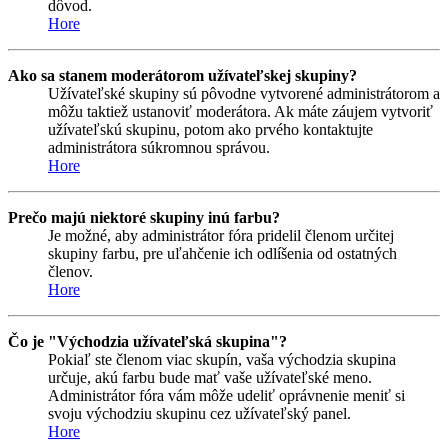
dôvod.
Hore
Ako sa stanem moderátorom užívateľskej skupiny?
Užívateľské skupiny sú pôvodne vytvorené administrátorom a
môžu taktiež ustanoviť moderátora. Ak máte záujem vytvoriť
užívateľskú skupinu, potom ako prvého kontaktujte
administrátora súkromnou správou.
Hore
Prečo majú niektoré skupiny inú farbu?
Je možné, aby administrátor fóra pridelil členom určitej
skupiny farbu, pre uľahčenie ich odlíšenia od ostatných
členov.
Hore
Čo je "Východzia užívateľská skupina"?
Pokiaľ ste členom viac skupín, vaša východzia skupina
určuje, akú farbu bude mať vaše užívateľské meno.
Administrátor fóra vám môže udeliť oprávnenie meniť si
svoju východziu skupinu cez užívateľský panel.
Hore