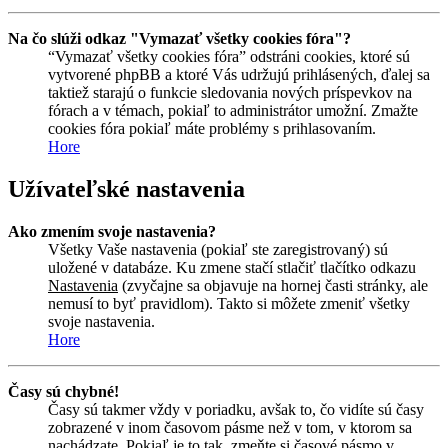
Na čo slúži odkaz "Vymazať všetky cookies fóra"?
“Vymazať všetky cookies fóra” odstráni cookies, ktoré sú
vytvorené phpBB a ktoré Vás udržujú prihlásených, ďalej sa
taktiež starajú o funkcie sledovania nových príspevkov na
fórach a v témach, pokiaľ to administrátor umožní. Zmažte
cookies fóra pokiaľ máte problémy s prihlasovaním.
Hore
Užívateľské nastavenia
Ako zmením svoje nastavenia?
Všetky Vaše nastavenia (pokiaľ ste zaregistrovaný) sú
uložené v databáze. Ku zmene stačí stlačiť tlačítko odkazu
Nastavenia
(zvyčajne sa objavuje na hornej časti stránky, ale
nemusí to byť pravidlom). Takto si môžete zmeniť všetky
svoje nastavenia.
Hore
Časy sú chybné!
Časy sú takmer vždy v poriadku, avšak to, čo vidíte sú časy
zobrazené v inom časovom pásme než v tom, v ktorom sa
nachádzate. Pokiaľ je to tak, zmeňte si časové pásmo v