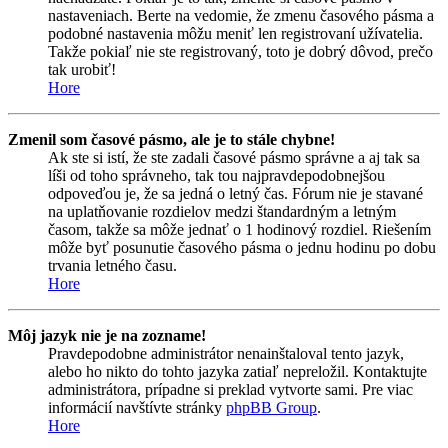
nastaveniach. Berte na vedomie, že zmenu časového pásma a
podobné nastavenia môžu meniť len registrovaní užívatelia.
Takže pokiaľ nie ste registrovaný, toto je dobrý dôvod, prečo
tak urobiť!
Hore
Zmenil som časové pásmo, ale je to stále chybne!
Ak ste si istí, že ste zadali časové pásmo správne a aj tak sa
líši od toho správneho, tak tou najpravdepodobnejšou
odpoveďou je, že sa jedná o letný čas. Fórum nie je stavané
na uplatňovanie rozdielov medzi štandardným a letným
časom, takže sa môže jednať o 1 hodinový rozdiel. Riešením
môže byť posunutie časového pásma o jednu hodinu po dobu
trvania letného času.
Hore
Môj jazyk nie je na zozname!
Pravdepodobne administrátor nenainštaloval tento jazyk,
alebo ho nikto do tohto jazyka zatiaľ nepreložil. Kontaktujte
administrátora, prípadne si preklad vytvorte sami. Pre viac
informácií navštívte stránky
phpBB Group
.
Hore