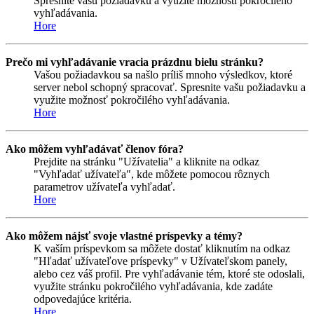
Spresnite vašu požiadavku a využite možnosti pokročilého
vyhľadávania.
Hore
Prečo mi vyhľadávanie vracia prázdnu bielu stránku?
Vašou požiadavkou sa našlo príliš mnoho výsledkov, ktoré
server nebol schopný spracovať. Spresnite vašu požiadavku a
využite možnosť pokročilého vyhľadávania.
Hore
Ako môžem vyhľadávať členov fóra?
Prejdite na stránku "Užívatelia" a kliknite na odkaz
"Vyhľadať užívateľa", kde môžete pomocou rôznych
parametrov užívateľa vyhľadať.
Hore
Ako môžem nájsť svoje vlastné príspevky a témy?
K vaším príspevkom sa môžete dostať kliknutím na odkaz
"Hľadať užívateľove príspevky" v Užívateľskom panely,
alebo cez váš profil. Pre vyhľadávanie tém, ktoré ste odoslali,
využite stránku pokročilého vyhľadávania, kde zadáte
odpovedajúce kritéria.
Hore