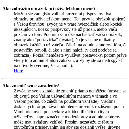
Ako zobrazím obrázok pri užívateľskom mene?
Možno ste zaregistrovali pri prezeraní príspevkov dva
obrázky pri užívateľskom mene. Ten prvý je obrázok spojený
s Vašou úrovňou, zvyčajne v tvare hviezdičiek alebo kociek
ukazujúcich, koľko príspevkov ste už pridali, alebo Vašu
pozíciu vo fóre. Pod ním sa môže nachádzať väčší obrázok,
známy ako "postavička" (avatar), čo je vlastne unikátny
obrázok každého užívateľa. Záleží na administrátorovi fóra, či
postavičky povolí, či ako s nimi naloží (v akej podobe sa
zobrazia). Pokiaľ nemôžete využívať postavičky, potom práve
vtedy toto administrátori zakázali, a Vy by ste sa mali spýtať
na dôvody (veríme, že sa hodia).
Hore
Ako zmeniť svoje zaradenie?
Zvyčajne svoje zaradenie zmeniť priamo nemôžete (úrovne sa
objavujú pod Vašim užívateľským menom v témach a vo
Vašom profile, čo záleží na použitom vzhľade). Väčšina
diskusných fór používa hodnotenie úrovní k rozlíšeniu počtu
Vami pridaných príspevkov a k identifikácií určitých
užívateľov, napr. označenie moderátorov a administrátorov
môže mať zvláštny vzhľad. Prosím, nezaťažujte fórum
zbytočným prispievaním len aby ste dosiahli vyššej úrovne.