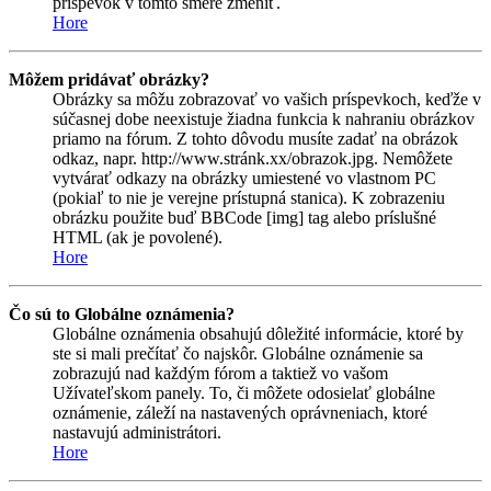
príspevok v tomto smere zmeniť.
Hore
Môžem pridávať obrázky?
Obrázky sa môžu zobrazovať vo vašich príspevkoch, keďže v
súčasnej dobe neexistuje žiadna funkcia k nahraniu obrázkov
priamo na fórum. Z tohto dôvodu musíte zadať na obrázok
odkaz, napr. http://www.stránk.xx/obrazok.jpg. Nemôžete
vytvárať odkazy na obrázky umiestené vo vlastnom PC
(pokiaľ to nie je verejne prístupná stanica). K zobrazeniu
obrázku použite buď BBCode [img] tag alebo príslušné
HTML (ak je povolené).
Hore
Čo sú to Globálne oznámenia?
Globálne oznámenia obsahujú dôležité informácie, ktoré by
ste si mali prečítať čo najskôr. Globálne oznámenie sa
zobrazujú nad každým fórom a taktiež vo vašom
Užívateľskom panely. To, či môžete odosielať globálne
oznámenie, záleží na nastavených oprávneniach, ktoré
nastavujú administrátori.
Hore