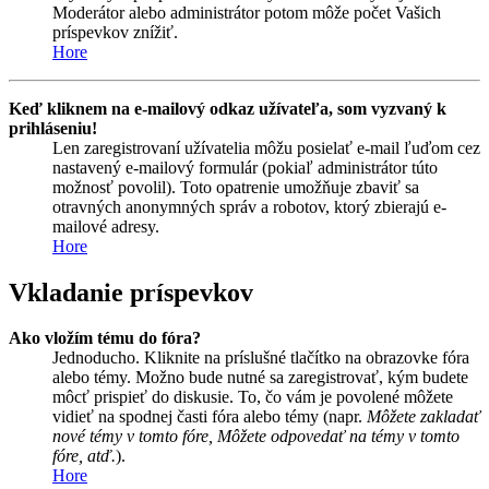
Moderátor alebo administrátor potom môže počet Vašich
príspevkov znížiť.
Hore
Keď kliknem na e-mailový odkaz užívateľa, som vyzvaný k
prihláseniu!
Len zaregistrovaní užívatelia môžu posielať e-mail ľuďom cez
nastavený e-mailový formulár (pokiaľ administrátor túto
možnosť povolil). Toto opatrenie umožňuje zbaviť sa
otravných anonymných správ a robotov, ktorý zbierajú e-
mailové adresy.
Hore
Vkladanie príspevkov
Ako vložím tému do fóra?
Jednoducho. Kliknite na príslušné tlačítko na obrazovke fóra
alebo témy. Možno bude nutné sa zaregistrovať, kým budete
môcť prispieť do diskusie. To, čo vám je povolené môžete
vidieť na spodnej časti fóra alebo témy (napr.
Môžete zakladať
nové témy v tomto fóre, Môžete odpovedať na témy v tomto
fóre, atď.
).
Hore