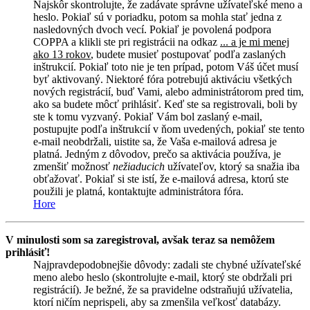
Najskôr skontrolujte, že zadávate správne užívateľské meno a
heslo. Pokiaľ sú v poriadku, potom sa mohla stať jedna z
nasledovných dvoch vecí. Pokiaľ je povolená podpora
COPPA a klikli ste pri registrácii na odkaz
... a je mi menej
ako 13 rokov
, budete musieť postupovať podľa zaslaných
inštrukcií. Pokiaľ toto nie je ten prípad, potom Váš účet musí
byť aktivovaný. Niektoré fóra potrebujú aktiváciu všetkých
nových registrácií, buď Vami, alebo administrátorom pred tim,
ako sa budete môcť prihlásiť. Keď ste sa registrovali, boli by
ste k tomu vyzvaný. Pokiaľ Vám bol zaslaný e-mail,
postupujte podľa inštrukcií v ňom uvedených, pokiaľ ste tento
e-mail neobdržali, uistite sa, že Vaša e-mailová adresa je
platná. Jedným z dôvodov, prečo sa aktivácia používa, je
zmenšiť možnosť
nežiaducich
užívateľov, ktorý sa snažia iba
obťažovať. Pokiaľ si ste istí, že e-mailová adresa, ktorú ste
použili je platná, kontaktujte administrátora fóra.
Hore
V minulosti som sa zaregistroval, avšak teraz sa nemôžem
prihlásiť!
Najpravdepodobnejšie dôvody: zadali ste chybné užívateľské
meno alebo heslo (skontrolujte e-mail, ktorý ste obdržali pri
registrácií). Je bežné, že sa pravidelne odstraňujú užívatelia,
ktorí ničím neprispeli, aby sa zmenšila veľkosť databázy.