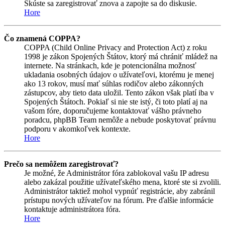
Skúste sa zaregistrovať znova a zapojte sa do diskusie.
Hore
Čo znamená COPPA?
COPPA (Child Online Privacy and Protection Act) z roku
1998 je zákon Spojených Štátov, ktorý má chrániť mládež na
internete. Na stránkach, kde je potencionálna možnosť
ukladania osobných údajov o užívateľovi, ktorému je menej
ako 13 rokov, musí mať súhlas rodičov alebo zákonných
zástupcov, aby tieto data uložil. Tento zákon však platí iba v
Spojených Štátoch. Pokiaľ si nie ste istý, či toto platí aj na
vašom fóre, doporučujeme kontaktovať vášho právneho
poradcu, phpBB Team nemôže a nebude poskytovať právnu
podporu v akomkoľvek kontexte.
Hore
Prečo sa nemôžem zaregistrovať?
Je možné, že Administrátor fóra zablokoval vašu IP adresu
alebo zakázal použitie užívateľského mena, ktoré ste si zvolili.
Administrátor taktiež mohol vypnúť registrácie, aby zabránil
prístupu nových užívateľov na fórum. Pre ďalšie informácie
kontaktuje administrátora fóra.
Hore