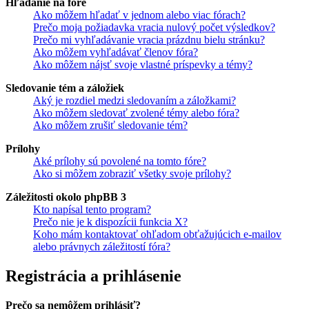
Hľadanie na fóre
Ako môžem hľadať v jednom alebo viac fórach?
Prečo moja požiadavka vracia nulový počet výsledkov?
Prečo mi vyhľadávanie vracia prázdnu bielu stránku?
Ako môžem vyhľadávať členov fóra?
Ako môžem nájsť svoje vlastné príspevky a témy?
Sledovanie tém a záložiek
Aký je rozdiel medzi sledovaním a záložkami?
Ako môžem sledovať zvolené témy alebo fóra?
Ako môžem zrušiť sledovanie tém?
Prílohy
Aké prílohy sú povolené na tomto fóre?
Ako si môžem zobraziť všetky svoje prílohy?
Záležitosti okolo phpBB 3
Kto napísal tento program?
Prečo nie je k dispozícii funkcia X?
Koho mám kontaktovať ohľadom obťažujúcich e-mailov
alebo právnych záležitostí fóra?
Registrácia a prihlásenie
Prečo sa nemôžem prihlásiť?