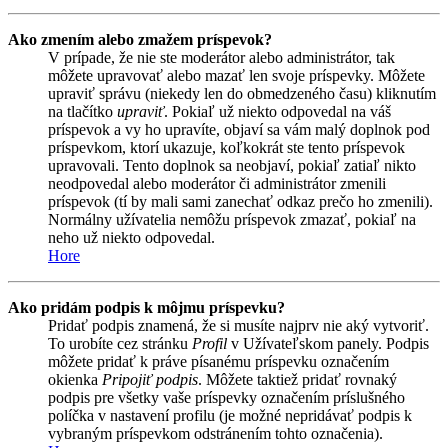
Ako zmením alebo zmažem príspevok?
V prípade, že nie ste moderátor alebo administrátor, tak
môžete upravovať alebo mazať len svoje príspevky. Môžete
upraviť správu (niekedy len do obmedzeného času) kliknutím
na tlačítko
upraviť
. Pokiaľ už niekto odpovedal na váš
príspevok a vy ho upravíte, objaví sa vám malý doplnok pod
príspevkom, ktorí ukazuje, koľkokrát ste tento príspevok
upravovali. Tento doplnok sa neobjaví, pokiaľ zatiaľ nikto
neodpovedal alebo moderátor či administrátor zmenili
príspevok (tí by mali sami zanechať odkaz prečo ho zmenili).
Normálny užívatelia nemôžu príspevok zmazať, pokiaľ na
neho už niekto odpovedal.
Hore
Ako pridám podpis k môjmu príspevku?
Pridať podpis znamená, že si musíte najprv nie aký vytvoriť.
To urobíte cez stránku
Profil
v Užívateľskom panely. Podpis
môžete pridať k práve písanému príspevku označením
okienka
Pripojiť podpis
. Môžete taktiež pridať rovnaký
podpis pre všetky vaše príspevky označením príslušného
políčka v nastavení profilu (je možné nepridávať podpis k
vybraným príspevkom odstránením tohto označenia).