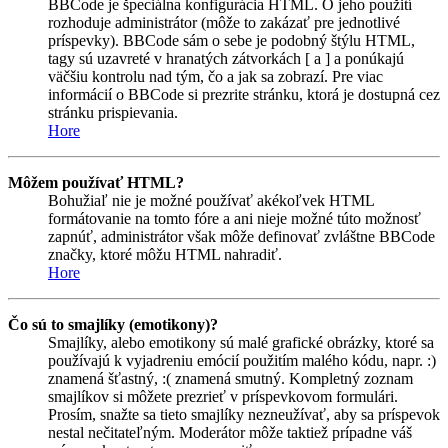
BBCode je špeciálna konfigurácia HTML. O jeho použití
rozhoduje administrátor (môže to zakázať pre jednotlivé
príspevky). BBCode sám o sebe je podobný štýlu HTML,
tagy sú uzavreté v hranatých zátvorkách [ a ] a ponúkajú
väčšiu kontrolu nad tým, čo a jak sa zobrazí. Pre viac
informácií o BBCode si prezrite stránku, ktorá je dostupná cez
stránku prispievania.
Hore
Môžem používať HTML?
Bohužiaľ nie je možné používať akékoľvek HTML
formátovanie na tomto fóre a ani nieje možné túto možnosť
zapnúť, administrátor však môže definovať zvláštne BBCode
značky, ktoré môžu HTML nahradiť.
Hore
Čo sú to smajlíky (emotikony)?
Smajlíky, alebo emotikony sú malé grafické obrázky, ktoré sa
používajú k vyjadreniu emócií použitím malého kódu, napr. :)
znamená šťastný, :( znamená smutný. Kompletný zoznam
smajlíkov si môžete prezrieť v príspevkovom formulári.
Prosím, snažte sa tieto smajlíky nezneužívať, aby sa príspevok
nestal nečitateľným. Moderátor môže taktiež prípadne váš