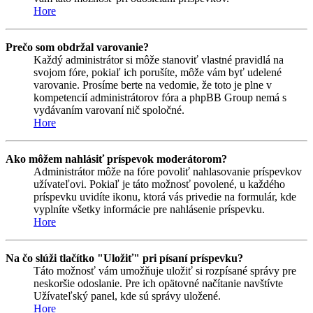
Hore
Prečo som obdržal varovanie?
Každý administrátor si môže stanoviť vlastné pravidlá na
svojom fóre, pokiaľ ich porušíte, môže vám byť udelené
varovanie. Prosíme berte na vedomie, že toto je plne v
kompetencií administrátorov fóra a phpBB Group nemá s
vydávaním varovaní nič spoločné.
Hore
Ako môžem nahlásiť príspevok moderátorom?
Administrátor môže na fóre povoliť nahlasovanie príspevkov
užívateľovi. Pokiaľ je táto možnosť povolené, u každého
príspevku uvidíte ikonu, ktorá vás privedie na formulár, kde
vyplníte všetky informácie pre nahlásenie príspevku.
Hore
Na čo slúži tlačítko "Uložiť" pri písaní príspevku?
Táto možnosť vám umožňuje uložiť si rozpísané správy pre
neskoršie odoslanie. Pre ich opätovné načítanie navštívte
Užívateľský panel, kde sú správy uložené.
Hore