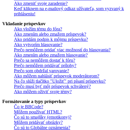
Ako zmeniť svoje zaradenie?
Keď kliknem na e-mailový odkaz užívateľa, som vyzvaný k
prihláseniu!
Vkladanie príspevkov
Ako vložím tému do fóra?
Ako zmením alebo zmažem príspevok?
Ako pridám podpis k môjmu príspevku?
Ako vytvorím hlasovanie?
Prečo nemôžem pridať viac možností do hlasovania?
Ako zmením alebo zmažem hlasovanie?
Prečo sa nemôžem dostať k fóru?
Prečo nemôžem pridávať prílohy?
Prečo som obdržal varovanie?
Ako môžem nahlásiť príspevok moderátorom?
Na čo slúži tlačítko "Uložiť" pri písaní príspevku?
Prečo musí byť môj príspevok schválený?
Ako môžem oživiť svoje témy?
Formátovanie a typy príspevkov
Čo je BBCode?
Môžem používať HTML?
Čo sú to smajlíky (emotikony)?
Môžem pridávať obrázky?
Čo sú to Globálne oznámenia?