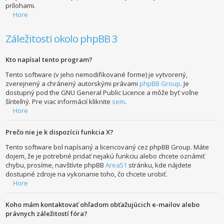
prílohami.
Hore
Záležitosti okolo phpBB 3
Kto napísal tento program?
Tento software (v jeho nemodifikované forme) je vytvorený,
zverejnený a chránený autorskými právami
phpBB Group
. Je
dostupný pod the GNU General Public Licence a môže byť voľne
šíriteľný. Pre viac informácií kliknite
sem
.
Hore
Prečo nie je k dispozícii funkcia X?
Tento software bol napísaný a licencovaný cez phpBB Group. Máte
dojem, že je potrebné pridať nejakú funkciu alebo chcete oznámiť
chybu, prosíme, navštívte phpBB
Area51
stránku, kde nájdete
dostupné zdroje na vykonanie toho, čo chcete urobiť.
Hore
Koho mám kontaktovať ohľadom obťažujúcich e-mailov alebo
právnych záležitostí fóra?