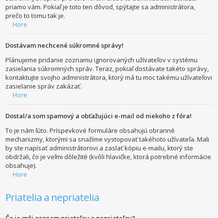
priamo vám. Pokiaľ je toto ten dôvod, spýtajte sa administrátora,
prečo to tomu tak je.
Hore
Dostávam nechcené súkromné správy!
Plánujeme pridanie zoznamu ignorovaných užívateľov v systému
zasielania súkromných správ. Teraz, pokiaľ dostávate takéto správy,
kontaktujte svojho administrátora, ktorý má tu moc takému užívateľovi
zasielanie správ zakázať.
Hore
Dostal/a som spamový a obťažujúci e-mail od niekoho z fóra!
To je nám ľúto. Príspevkové formuláre obsahujú obranné
mechanizmy, ktorými sa snažíme vystopovať takéhoto užívateľa. Mali
by ste napísať administrátorovi a zaslať kópiu e-mailu, ktorý ste
obdržali, čo je veľmi dôležité (kvôli hlavičke, ktorá potrebné informácie
obsahuje).
Hore
Priatelia a nepriatelia
Čo je môj zoznam priateľov a nepriateľov?