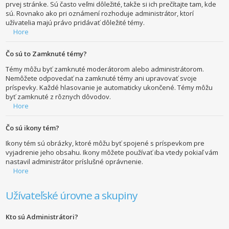
prvej stránke. Sú často veľmi dôležité, takže si ich prečítajte tam, kde
sú. Rovnako ako pri oznámení rozhoduje administrátor, ktorí
užívatelia majú právo pridávať dôležité témy.
Hore
Čo sú to Zamknuté témy?
Témy môžu byť zamknuté moderátorom alebo administrátorom.
Nemôžete odpovedať na zamknuté témy ani upravovať svoje
príspevky. Každé hlasovanie je automaticky ukončené. Témy môžu
byť zamknuté z rôznych dôvodov.
Hore
Čo sú ikony tém?
Ikony tém sú obrázky, ktoré môžu byť spojené s príspevkom pre
vyjadrenie jeho obsahu. Ikony môžete používať iba vtedy pokiaľ vám
nastavil administrátor príslušné oprávnenie.
Hore
Užívateľské úrovne a skupiny
Kto sú Administrátori?