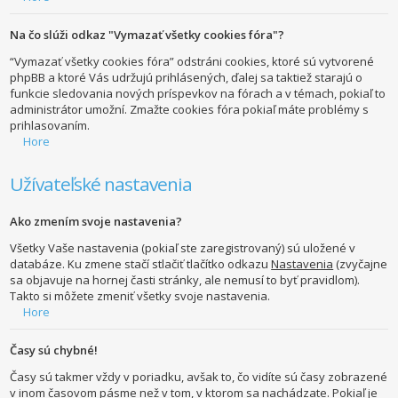
Na čo slúži odkaz "Vymazať všetky cookies fóra"?
“Vymazať všetky cookies fóra” odstráni cookies, ktoré sú vytvorené
phpBB a ktoré Vás udržujú prihlásených, ďalej sa taktiež starajú o
funkcie sledovania nových príspevkov na fórach a v témach, pokiaľ to
administrátor umožní. Zmažte cookies fóra pokiaľ máte problémy s
prihlasovaním.
Hore
Užívateľské nastavenia
Ako zmením svoje nastavenia?
Všetky Vaše nastavenia (pokiaľ ste zaregistrovaný) sú uložené v
databáze. Ku zmene stačí stlačiť tlačítko odkazu
Nastavenia
(zvyčajne
sa objavuje na hornej časti stránky, ale nemusí to byť pravidlom).
Takto si môžete zmeniť všetky svoje nastavenia.
Hore
Časy sú chybné!
Časy sú takmer vždy v poriadku, avšak to, čo vidíte sú časy zobrazené
v inom časovom pásme než v tom, v ktorom sa nachádzate. Pokiaľ je