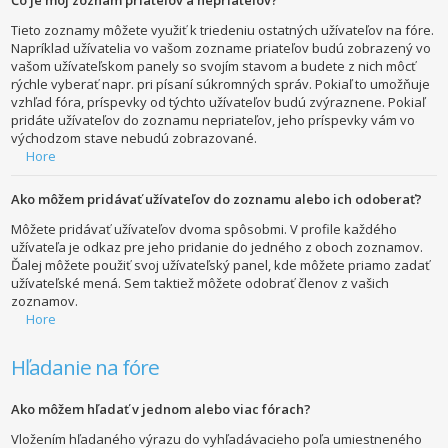
Tieto zoznamy môžete využiť k triedeniu ostatných užívateľov na fóre.
Napríklad užívatelia vo vašom zozname priateľov budú zobrazený vo
vašom užívateľskom panely so svojím stavom a budete z nich môcť
rýchle vyberať napr. pri písaní súkromných správ. Pokiaľ to umožňuje
vzhľad fóra, príspevky od týchto užívateľov budú zvýraznene. Pokiaľ
pridáte užívateľov do zoznamu nepriateľov, jeho príspevky vám vo
východzom stave nebudú zobrazované.
Hore
Ako môžem pridávať užívateľov do zoznamu alebo ich odoberať?
Môžete pridávať užívateľov dvoma spôsobmi. V profile každého
užívateľa je odkaz pre jeho pridanie do jedného z oboch zoznamov.
Ďalej môžete použiť svoj užívateľský panel, kde môžete priamo zadať
užívateľské mená. Sem taktiež môžete odobrať členov z vašich
zoznamov.
Hore
Hľadanie na fóre
Ako môžem hľadať v jednom alebo viac fórach?
Vložením hľadaného výrazu do vyhľadávacieho poľa umiestneného