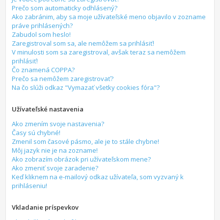
Prečo som automaticky odhlásený?
Ako zabránim, aby sa moje užívateľské meno objavilo v zozname
práve prihlásených?
Zabudol som heslo!
Zaregistroval som sa, ale nemôžem sa prihlásiť!
V minulosti som sa zaregistroval, avšak teraz sa nemôžem
prihlásiť!
Čo znamená COPPA?
Prečo sa nemôžem zaregistrovať?
Na čo slúži odkaz "Vymazať všetky cookies fóra"?
Užívateľské nastavenia
Ako zmením svoje nastavenia?
Časy sú chybné!
Zmenil som časové pásmo, ale je to stále chybne!
Môj jazyk nie je na zozname!
Ako zobrazím obrázok pri užívateľskom mene?
Ako zmeniť svoje zaradenie?
Keď kliknem na e-mailový odkaz užívateľa, som vyzvaný k
prihláseniu!
Vkladanie príspevkov