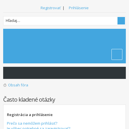
Registrovať
|
Prihlásenie
Obsah fóra
Často kladené otázky
Registrácia a prihlásenie
Prečo sa nemôžem prihlásiť?
Je vôbec potrebné sa zaregistrovať?