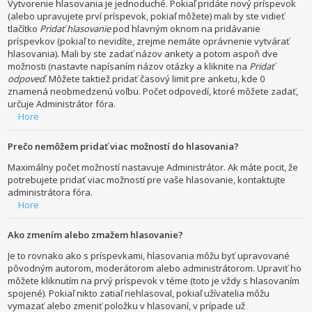
Vytvorenie hlasovania je jednoduché. Pokiaľ pridáte nový príspevok
(alebo upravujete prví príspevok, pokiaľ môžete) mali by ste vidieť
tlačítko
Pridať hlasovanie
pod hlavným oknom na pridávanie
príspevkov (pokiaľ to nevidíte, zrejme nemáte oprávnenie vytvárať
hlasovania). Mali by ste zadať názov ankety a potom aspoň dve
možnosti (nastavte napísaním názov otázky a kliknite na
Pridať
odpoveď
. Môžete taktiež pridať časový limit pre anketu, kde 0
znamená neobmedzenú voľbu. Počet odpovedí, ktoré môžete zadať,
určuje Administrátor fóra.
Hore
Prečo nemôžem pridať viac možností do hlasovania?
Maximálny počet možností nastavuje Administrátor. Ak máte pocit, že
potrebujete pridať viac možností pre vaše hlasovanie, kontaktujte
administrátora fóra.
Hore
Ako zmením alebo zmažem hlasovanie?
Je to rovnako ako s príspevkami, hlasovania môžu byť upravované
pôvodným autorom, moderátorom alebo administrátorom. Upraviť ho
môžete kliknutím na prvý príspevok v téme (toto je vždy s hlasovaním
spojené). Pokiaľ nikto zatiaľ nehlasoval, pokiaľ užívatelia môžu
vymazať alebo zmeniť položku v hlasovaní, v prípade už