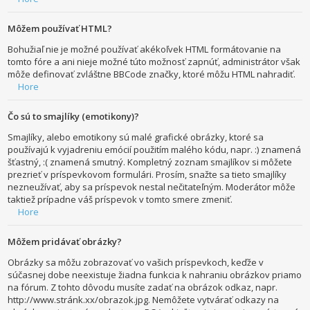
Môžem používať HTML?
Bohužiaľ nie je možné používať akékoľvek HTML formátovanie na
tomto fóre a ani nieje možné túto možnosť zapnúť, administrátor však
môže definovať zvláštne BBCode značky, ktoré môžu HTML nahradiť.
Hore
Čo sú to smajlíky (emotikony)?
Smajlíky, alebo emotikony sú malé grafické obrázky, ktoré sa
používajú k vyjadreniu emócií použitím malého kódu, napr. :) znamená
šťastný, :( znamená smutný. Kompletný zoznam smajlíkov si môžete
prezrieť v príspevkovom formulári. Prosím, snažte sa tieto smajlíky
nezneužívať, aby sa príspevok nestal nečitateľným. Moderátor môže
taktiež prípadne váš príspevok v tomto smere zmeniť.
Hore
Môžem pridávať obrázky?
Obrázky sa môžu zobrazovať vo vašich príspevkoch, keďže v
súčasnej dobe neexistuje žiadna funkcia k nahraniu obrázkov priamo
na fórum. Z tohto dôvodu musíte zadať na obrázok odkaz, napr.
http://www.stránk.xx/obrazok.jpg. Nemôžete vytvárať odkazy na