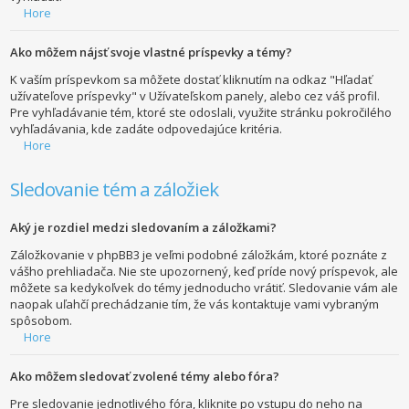
Hore
Ako môžem nájsť svoje vlastné príspevky a témy?
K vaším príspevkom sa môžete dostať kliknutím na odkaz "Hľadať
užívateľove príspevky" v Užívateľskom panely, alebo cez váš profil.
Pre vyhľadávanie tém, ktoré ste odoslali, využite stránku pokročilého
vyhľadávania, kde zadáte odpovedajúce kritéria.
Hore
Sledovanie tém a záložiek
Aký je rozdiel medzi sledovaním a záložkami?
Záložkovanie v phpBB3 je veľmi podobné záložkám, ktoré poznáte z
vášho prehliadača. Nie ste upozornený, keď príde nový príspevok, ale
môžete sa kedykoľvek do témy jednoducho vrátiť. Sledovanie vám ale
naopak uľahčí prechádzanie tím, že vás kontaktuje vami vybraným
spôsobom.
Hore
Ako môžem sledovať zvolené témy alebo fóra?
Pre sledovanie jednotlivého fóra, kliknite po vstupu do neho na