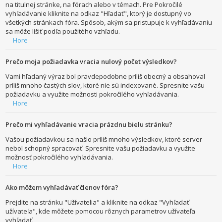
na titulnej stránke, na fórach alebo v témach. Pre Pokročilé
vyhľadávanie kliknite na odkaz "Hľadať", ktorý je dostupný vo
všetkých stránkach fóra. Spôsob, akým sa pristupuje k vyhľadávaniu
sa môže líšiť podľa použitého vzhľadu.
Hore
Prečo moja požiadavka vracia nulový počet výsledkov?
Vami hľadaný výraz bol pravdepodobne príliš obecný a obsahoval
príliš mnoho častých slov, ktoré nie sú indexované. Spresnite vašu
požiadavku a využite možnosti pokročilého vyhľadávania.
Hore
Prečo mi vyhľadávanie vracia prázdnu bielu stránku?
Vašou požiadavkou sa našlo príliš mnoho výsledkov, ktoré server
nebol schopný spracovať. Spresnite vašu požiadavku a využite
možnosť pokročilého vyhľadávania.
Hore
Ako môžem vyhľadávať členov fóra?
Prejdite na stránku "Užívatelia" a kliknite na odkaz "Vyhľadať
užívateľa", kde môžete pomocou rôznych parametrov užívateľa
vyhľadať.