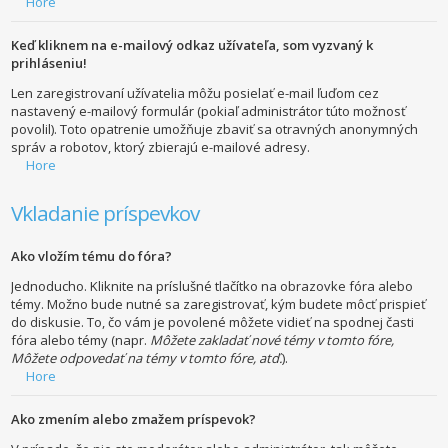
Hore
Keď kliknem na e-mailový odkaz užívateľa, som vyzvaný k
prihláseniu!
Len zaregistrovaní užívatelia môžu posielať e-mail ľuďom cez
nastavený e-mailový formulár (pokiaľ administrátor túto možnosť
povolil). Toto opatrenie umožňuje zbaviť sa otravných anonymných
správ a robotov, ktorý zbierajú e-mailové adresy.
Hore
Vkladanie príspevkov
Ako vložím tému do fóra?
Jednoducho. Kliknite na príslušné tlačítko na obrazovke fóra alebo
témy. Možno bude nutné sa zaregistrovať, kým budete môcť prispieť
do diskusie. To, čo vám je povolené môžete vidieť na spodnej časti
fóra alebo témy (napr.
Môžete zakladať nové témy v tomto fóre,
Môžete odpovedať na témy v tomto fóre, atď.
).
Hore
Ako zmením alebo zmažem príspevok?