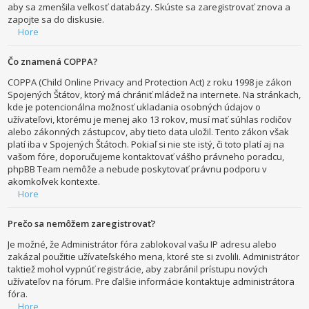
aby sa zmenšila veľkosť databázy. Skúste sa zaregistrovať znova a
zapojte sa do diskusie.
Hore
Čo znamená COPPA?
COPPA (Child Online Privacy and Protection Act) z roku 1998 je zákon
Spojených Štátov, ktorý má chrániť mládež na internete. Na stránkach,
kde je potencionálna možnosť ukladania osobných údajov o
užívateľovi, ktorému je menej ako 13 rokov, musí mať súhlas rodičov
alebo zákonných zástupcov, aby tieto data uložil. Tento zákon však
platí iba v Spojených Štátoch. Pokiaľ si nie ste istý, či toto platí aj na
vašom fóre, doporučujeme kontaktovať vášho právneho poradcu,
phpBB Team nemôže a nebude poskytovať právnu podporu v
akomkoľvek kontexte.
Hore
Prečo sa nemôžem zaregistrovať?
Je možné, že Administrátor fóra zablokoval vašu IP adresu alebo
zakázal použitie užívateľského mena, ktoré ste si zvolili. Administrátor
taktiež mohol vypnúť registrácie, aby zabránil prístupu nových
užívateľov na fórum. Pre ďalšie informácie kontaktuje administrátora
fóra.
Hore