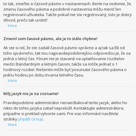
to tak, zmeňte si časové pásmo v nastaveniach. Berte na vedomie, že
zmenu časového pásma a podobné nastavenia môžu meniť len
registrovaní užívatelia. Takže pokiaľ nie ste registrovaný, toto je dobrý
dôvod, prečo tak urobiť!
Hore
Zmenil som časové pásmo, ale je to stále chybne!
Ak ste si istí, že ste zadali časové pásmo správne a aj tak sa líši od
toho správneho, tak tou najpravdepodobnejšou odpoveďou je, že sa
jedná o letný čas. Fórum nie je stavané na uplatňovanie rozdielov
medzi štandardným a letným časom, takže sa môže jednať o 1
hodinový rozdiel. Riešením môže byť posunutie časového pásma o
jednu hodinu po dobu trvania letného času.
Hore
Môj jazyk nie je na zozname!
Pravdepodobne administrátor nenainštaloval tento jazyk, alebo ho
nikto do tohto jazyka zatiaľ nepreložil. Kontaktujte administrátora,
prípadne si preklad vytvorte sami. Pre viac informácií navštívte
stránky
phpBB Group
.
Hore