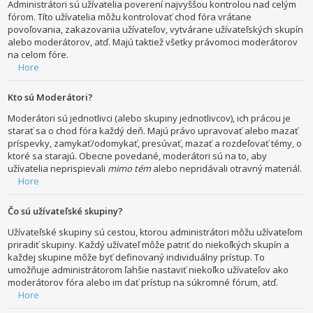
Administrátori sú užívatelia poverení najvyššou kontrolou nad celým
fórom. Títo užívatelia môžu kontrolovať chod fóra vrátane
povoľovania, zakazovania užívateľov, vytvárane užívateľských skupín
alebo moderátorov, atď. Majú taktiež všetky právomoci moderátorov
na celom fóre.
Hore
Kto sú Moderátori?
Moderátori sú jednotlivci (alebo skupiny jednotlivcov), ich prácou je
starať sa o chod fóra každý deň. Majú právo upravovať alebo mazať
príspevky, zamykať/odomykať, presúvať, mazať a rozdeľovať témy, o
ktoré sa starajú. Obecne povedané, moderátori sú na to, aby
užívatelia neprispievali
mimo tém
alebo nepridávali otravný materiál.
Hore
Čo sú užívateľské skupiny?
Užívateľské skupiny sú cestou, ktorou administrátori môžu užívateľom
priradiť skupiny. Každý užívateľ môže patriť do niekoľkých skupín a
každej skupine môže byť definovaný individuálny prístup. To
umožňuje administrátorom ľahšie nastaviť niekoľko užívateľov ako
moderátorov fóra alebo im dať prístup na súkromné fórum, atď.
Hore