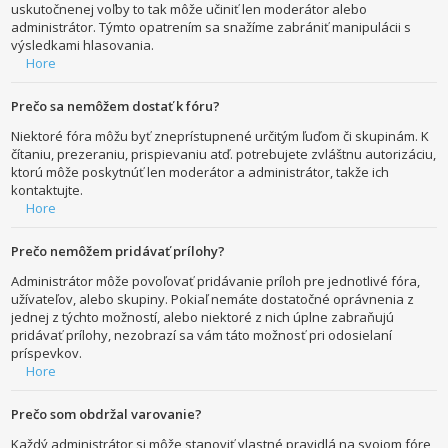
uskutočnenej voľby to tak môže učiniť len moderátor alebo
administrátor. Týmto opatrením sa snažíme zabrániť manipulácii s
výsledkami hlasovania.
Hore
Prečo sa nemôžem dostať k fóru?
Niektoré fóra môžu byť zneprístupnené určitým ľuďom či skupinám. K
čítaniu, prezeraniu, prispievaniu atď. potrebujete zvláštnu autorizáciu,
ktorú môže poskytnúť len moderátor a administrátor, takže ich
kontaktujte.
Hore
Prečo nemôžem pridávať prílohy?
Administrátor môže povoľovať pridávanie príloh pre jednotlivé fóra,
užívateľov, alebo skupiny. Pokiaľ nemáte dostatočné oprávnenia z
jednej z týchto možností, alebo niektoré z nich úplne zabraňujú
pridávať prílohy, nezobrazí sa vám táto možnosť pri odosielaní
príspevkov.
Hore
Prečo som obdržal varovanie?
Každý administrátor si môže stanoviť vlastné pravidlá na svojom fóre,