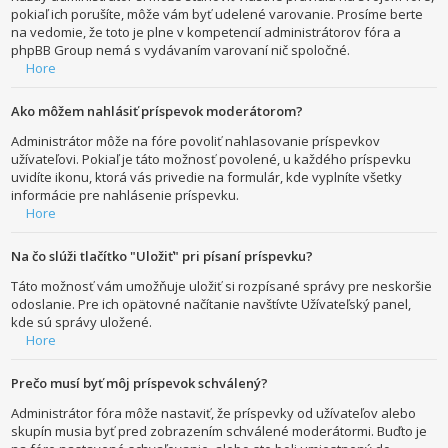
pokiaľ ich porušíte, môže vám byť udelené varovanie. Prosíme berte
na vedomie, že toto je plne v kompetencií administrátorov fóra a
phpBB Group nemá s vydávaním varovaní nič spoločné.
Hore
Ako môžem nahlásiť príspevok moderátorom?
Administrátor môže na fóre povoliť nahlasovanie príspevkov
užívateľovi. Pokiaľ je táto možnosť povolené, u každého príspevku
uvidíte ikonu, ktorá vás privedie na formulár, kde vyplníte všetky
informácie pre nahlásenie príspevku.
Hore
Na čo slúži tlačítko "Uložiť" pri písaní príspevku?
Táto možnosť vám umožňuje uložiť si rozpísané správy pre neskoršie
odoslanie. Pre ich opätovné načítanie navštívte Užívateľský panel,
kde sú správy uložené.
Hore
Prečo musí byť môj príspevok schválený?
Administrátor fóra môže nastaviť, že príspevky od užívateľov alebo
skupín musia byť pred zobrazením schválené moderátormi. Buďto je