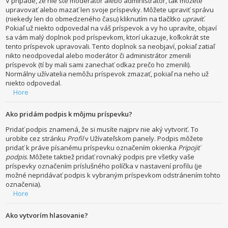
V prípade, že nie ste moderátor alebo administrátor, tak môžete
upravovať alebo mazať len svoje príspevky. Môžete upraviť správu
(niekedy len do obmedzeného času) kliknutím na tlačítko
upraviť
.
Pokiaľ už niekto odpovedal na váš príspevok a vy ho upravíte, objaví
sa vám malý doplnok pod príspevkom, ktorí ukazuje, koľkokrát ste
tento príspevok upravovali. Tento doplnok sa neobjaví, pokiaľ zatiaľ
nikto neodpovedal alebo moderátor či administrátor zmenili
príspevok (tí by mali sami zanechať odkaz prečo ho zmenili).
Normálny užívatelia nemôžu príspevok zmazať, pokiaľ na neho už
niekto odpovedal.
Hore
Ako pridám podpis k môjmu príspevku?
Pridať podpis znamená, že si musíte najprv nie aký vytvoriť. To
urobíte cez stránku
Profil
v Užívateľskom panely. Podpis môžete
pridať k práve písanému príspevku označením okienka
Pripojiť
podpis
. Môžete taktiež pridať rovnaký podpis pre všetky vaše
príspevky označením príslušného políčka v nastavení profilu (je
možné nepridávať podpis k vybraným príspevkom odstránením tohto
označenia).
Hore
Ako vytvorím hlasovanie?