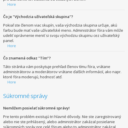
Hore
Čo je "Východzia užívateľská skupina"?
Pokiaľ ste členom viac skupín, vaša východzia skupina určuje, akú
farbu bude mať vaše užívateľské meno. Administrátor fóra vám môže
udeliť oprávnenie meniť si svoju východziu skupinu cez užívateľský
panel.
Hore
Čo znamená odkaz "Tím"?
Táto stránka vám poskytuje prehľad členov tímu fóra, vrátane
administrátorov a moderátorov vrátane ďalších informácií, ako napr.
ktoré fóra moderujú, hodnosť atď.
Hore
Súkromné správy
Nemôžem posielať súkromné správy!
Pre tento problém existujú tri hlavné dôvody. Nie ste zaregistrovaný
alebo nie ste prihlásený, alebo administrátor zakázal posielanie
súkromných správ pre celé fórum alebo to administrátor zakázal