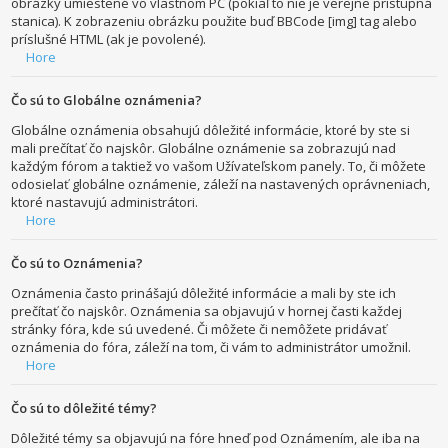
obrázky umiestené vo vlastnom PC (pokiaľ to nie je verejne prístupná
stanica). K zobrazeniu obrázku použite buď BBCode [img] tag alebo
príslušné HTML (ak je povolené).
Hore
Čo sú to Globálne oznámenia?
Globálne oznámenia obsahujú dôležité informácie, ktoré by ste si
mali prečítať čo najskôr. Globálne oznámenie sa zobrazujú nad
každým fórom a taktiež vo vašom Užívateľskom panely. To, či môžete
odosielať globálne oznámenie, záleží na nastavených oprávneniach,
ktoré nastavujú administrátori.
Hore
Čo sú to Oznámenia?
Oznámenia často prinášajú dôležité informácie a mali by ste ich
prečítať čo najskôr. Oznámenia sa objavujú v hornej časti každej
stránky fóra, kde sú uvedené. Či môžete či nemôžete pridávať
oznámenia do fóra, záleží na tom, či vám to administrátor umožnil.
Hore
Čo sú to dôležité témy?
Dôležité témy sa objavujú na fóre hneď pod Oznámením, ale iba na