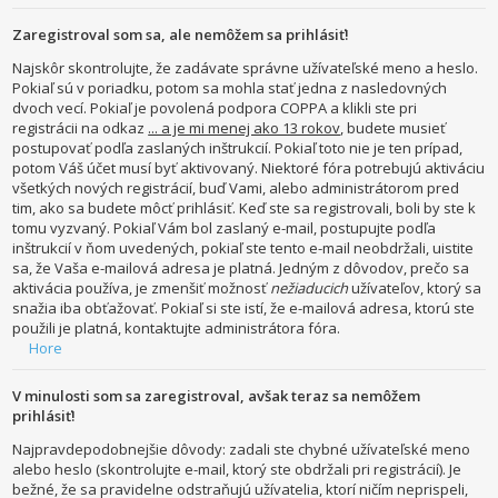
Zaregistroval som sa, ale nemôžem sa prihlásiť!
Najskôr skontrolujte, že zadávate správne užívateľské meno a heslo.
Pokiaľ sú v poriadku, potom sa mohla stať jedna z nasledovných
dvoch vecí. Pokiaľ je povolená podpora COPPA a klikli ste pri
registrácii na odkaz
... a je mi menej ako 13 rokov
, budete musieť
postupovať podľa zaslaných inštrukcií. Pokiaľ toto nie je ten prípad,
potom Váš účet musí byť aktivovaný. Niektoré fóra potrebujú aktiváciu
všetkých nových registrácií, buď Vami, alebo administrátorom pred
tim, ako sa budete môcť prihlásiť. Keď ste sa registrovali, boli by ste k
tomu vyzvaný. Pokiaľ Vám bol zaslaný e-mail, postupujte podľa
inštrukcií v ňom uvedených, pokiaľ ste tento e-mail neobdržali, uistite
sa, že Vaša e-mailová adresa je platná. Jedným z dôvodov, prečo sa
aktivácia používa, je zmenšiť možnosť
nežiaducich
užívateľov, ktorý sa
snažia iba obťažovať. Pokiaľ si ste istí, že e-mailová adresa, ktorú ste
použili je platná, kontaktujte administrátora fóra.
Hore
V minulosti som sa zaregistroval, avšak teraz sa nemôžem
prihlásiť!
Najpravdepodobnejšie dôvody: zadali ste chybné užívateľské meno
alebo heslo (skontrolujte e-mail, ktorý ste obdržali pri registrácií). Je
bežné, že sa pravidelne odstraňujú užívatelia, ktorí ničím neprispeli,