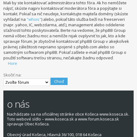
Mali by ste kontaktovať administrátora tohto fóra. Ak ho nemôžete
nájsť, skúste najprv kontaktovať moderátora fóra a popýtajte si
kontakt. Pokiaľ sa nič neudeje, kontaktujte majiteľa domény (skúste
vyhľadať na
"whois"
) alebo, pokiaľ táto služba beží na freeserveri
(napr. yahoo, IC, webzdarma, atď.), management alebo oddelenie
sťažností tohto poskytovateľa. Berte na vedomie, že phpBB Group
nemá vôbec žiadnu moc a nemôže nijak ovplyvniť to jak, kto a kde
spravuje fórum. Je zbytočné kontaktovať phpBB Group v akejkoľvek
právnej záležitosti nepriamo spojené s phpbb.com alebo so
samotným softwarom phpBB. Pokiaľ zašlete e-mail phpBB Group o
použití softwaru treťou stranou, nečakajte žiadnu odpoveď.
Hore
Skočiť na:
o nás
Nachádzate sa na oficiálnej stránke obce Košeca www.koseca.sk.
Toto webové sídlo – www.koseca.sk a www.forum.koseca.sk
spravuje Obec Košeca.
Obecný úrad Košeca, Hlavná 36/100, 018 64 Košeca