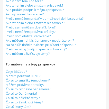
Ako vložím tému do fóra?
Ako zmením alebo zmažem príspevok?
Ako pridám podpis k môjmu príspevku?
Ako vytvorím hlasovanie?
Prečo nemôžem pridať viac možností do hlasovania?
Ako zmením alebo zmažem hlasovanie?
Prečo sa nemôžem dostať k fóru?
Prečo nemôžem pridávať prílohy?
Prečo som obdržal varovanie?
Ako môžem nahlásiť príspevok moderátorom?
Na čo slúži tlačítko "Uložiť" pri písaní príspevku?
Prečo musí byť môj príspevok schválený?
Ako môžem oživiť svoje témy?
Formátovanie a typy príspevkov
Čo je BBCode?
Môžem používať HTML?
Čo sú to smajlíky (emotikony)?
Môžem pridávať obrázky?
Čo sú to Globálne oznámenia?
Čo sú to Oznámenia?
Čo sú to dôležité témy?
Čo sú to Zamknuté témy?
Čo sú ikony tém?