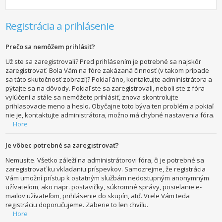
Registrácia a prihlásenie
Prečo sa nemôžem prihlásiť?
Už ste sa zaregistrovali? Pred prihlásením je potrebné sa najskôr
zaregistrovať. Bola Vám na fóre zakázaná činnosť (v takom prípade
sa táto skutočnosť zobrazí)? Pokiaľ áno, kontaktujte administrátora a
pýtajte sa na dôvody. Pokiaľ ste sa zaregistrovali, neboli ste z fóra
vylúčení a stále sa nemôžete prihlásiť, znova skontrolujte
prihlasovacie meno a heslo. Obyčajne toto býva ten problém a pokiaľ
nie je, kontaktujte administrátora, možno má chybné nastavenia fóra.
Hore
Je vôbec potrebné sa zaregistrovať?
Nemusíte. Všetko záleží na administrátorovi fóra, či je potrebné sa
zaregistrovať ku vkladaniu príspevkov. Samozrejme, že registrácia
Vám umožní prístup k ostatným službám nedostupným anonymným
užívateľom, ako napr. postavičky, súkromné správy, posielanie e-
mailov užívateľom, prihlásenie do skupín, atď. Vrele Vám teda
registráciu doporučujeme. Zaberie to len chvíľu.
Hore