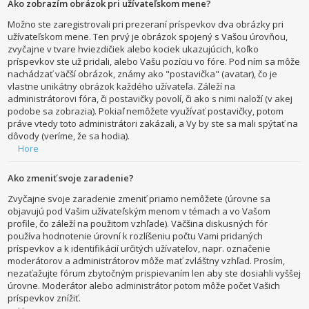
Ako zobrazím obrázok pri užívateľskom mene?
Možno ste zaregistrovali pri prezeraní príspevkov dva obrázky pri
užívateľskom mene. Ten prvý je obrázok spojený s Vašou úrovňou,
zvyčajne v tvare hviezdičiek alebo kociek ukazujúcich, koľko
príspevkov ste už pridali, alebo Vašu pozíciu vo fóre. Pod ním sa môže
nachádzať väčší obrázok, známy ako "postavička" (avatar), čo je
vlastne unikátny obrázok každého užívateľa. Záleží na
administrátorovi fóra, či postavičky povolí, či ako s nimi naloží (v akej
podobe sa zobrazia). Pokiaľ nemôžete využívať postavičky, potom
práve vtedy toto administrátori zakázali, a Vy by ste sa mali spýtať na
dôvody (veríme, že sa hodia).
Hore
Ako zmeniť svoje zaradenie?
Zvyčajne svoje zaradenie zmeniť priamo nemôžete (úrovne sa
objavujú pod Vašim užívateľským menom v témach a vo Vašom
profile, čo záleží na použitom vzhľade). Väčšina diskusných fór
používa hodnotenie úrovní k rozlíšeniu počtu Vami pridaných
príspevkov a k identifikácií určitých užívateľov, napr. označenie
moderátorov a administrátorov môže mať zvláštny vzhľad. Prosím,
nezaťažujte fórum zbytočným prispievaním len aby ste dosiahli vyššej
úrovne. Moderátor alebo administrátor potom môže počet Vašich
príspevkov znížiť.