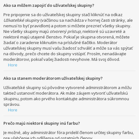
Ako sa môžem zapojiť do užívateľskej skupiny?
Pre pripojenie sa do užívateľskej skupiny stačí kliknúť na odkaz
Užívateľské skupiny
(väčšinou sa nachádza v hornej časti stránky, ale
nemusí to byť pravidlom) a potom si môžete prezrieť všetky skupiny.
Nie všetky skupiny majú
otvorený prístup
, niektoré sú uzavreté a
niektoré majú utajené členstvo. Pokiaľ je skupina otvorená, môžete
žiadať o zaradenie kliknutím na príslušné tlačítko. Moderátor
užívateľskej skupiny musí vašu žiadosť schváliť a môže sa vás spýtať
na dôvody, prečo chcete do skupiny vstúpiť. Prosím, nenadávajte
moderátorovi, pokiaľ vašej žiadosti nevyhovie. Má svoj dôvod.
Hore
Ako sa stanem moderátorom užívateľskej skupiny?
Užívateľské skupiny sú pôvodne vytvorené administrátorom a môžu
taktiež ustanoviť moderátora. Ak máte záujem vytvoriť užívateľskú
skupinu, potom ako prvého kontaktujte administrátora súkromnou
správou.
Hore
Prečo majú niektoré skupiny inú farbu?
Je možné, aby administrátor fóra pridelil členom určitej skupiny farbu,
pre uľahčenie ich odlíšenia od ostatných členov.