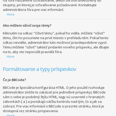
na fóre nastavené schvaľovanie, alebo ste boli umiestnený do
skupiny, pri ktorej je schvaľovanie požadované. Kontaktujte
administrátora fóra pre viac informácií.
Hore
Ako môžem oživiť svoje témy?
Kliknutím na odkaz "Oživiť tému", pokiaľ ho vidíte, môžete "oživiť"
tému, čím ho posuniete na prvé miesto v prehľadu tém. Pokiaľ tento
odkaz nevidíte, administrátor túto možnosť pravdepodobne vypol.
Tému môžete "oživiť" taktiež pridaním nového príspevku, ale dbajte
na to, aby ste neporušili pravidlá fóra.
Hore
Formátovanie a typy príspevkov
Čo je BBCode?
BBCode je špeciálna konfigurácia HTML. O jeho použití rozhoduje
administrátor (môže to zakázať pre jednotlivé príspevky). BBCode
sám o sebe je podobný štýlu HTML, tagy sú uzavreté v hranatých
zátvorkách [ a ] a ponúkajú väčšiu kontrolu nad tým, čo a jak sa
zobrazí. Pre viac informácií o BBCode si prezrite stránku, ktorá je
dostupná cez stránku prispievania.
Hore