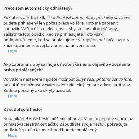
Prečo som automaticky odhlásený?
Pokiaľ nezaškrtnete tlačítko
Prihlásiť automaticky pri ďalšej návšteve
,
budete prihlásený len počas práce vo fóre. Toto má zabrániť
zneužitiu Vášho účtu niekým iným. Aby ste zostali prihlásený,
zaškrtnite toto políčko, keď sa prihlasujete. Toto však
nedoporučujeme, keď sa prihlasujete z verejného počítača, napr. v
knižnici, z internetovej kaviarne, na univerzite atď.
Hore
Ako zabránim, aby sa moje užívateľské meno objavilo v zozname
práve prihlásených?
Vo Vašom nastavení nájdete možnosť
Skryť Vašu prítomnosť vo fóre
,
pokiaľ túto možnosť
zvolíte
budete viditeľný len pre administrátorov.
Budete počítaný ako skrytý užívateľ.
Hore
Zabudol som heslo!
Nepanikárte! Vaše heslo môžeme obnoviť. V tomto prípade stlačte na
prihlasovacej stránke tlačítko
Zabudli ste svoje heslo?
, pokračujte
podľa inštrukcií a takmer ihneď budete prihlásený.
Hore