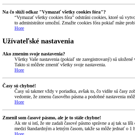
Na čo slúži odkaz "Vymazať všetky cookies fóra"?
“Vymazať všetky cookies fóra” odstráni cookies, ktoré sú vytvo
to administrátor umožní. Zmažte cookies fóra pokiaľ máte prob
Hore
Užívateľské nastavenia
Ako zmením svoje nastavenia?
Všetky Vaše nastavenia (pokiaľ ste zaregistrovaný) sú uložené 
Takto si môžete zmeniť všetky svoje nastavenia.
Hore
Časy sú chybné!
Časy sú takmer vždy v poriadku, avšak to, čo vidíte sú časy z
vedomie, že zmenu časového pásma a podobné nastavenia môžu me
Hore
Zmenil som časové pásmo, ale je to stále chybne!
Ak ste si istí, že ste zadali časové pásmo správne a aj tak sa 
medzi štandardným a letným časom, takže sa môže jednať o 1 h
Hore