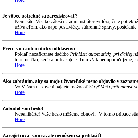
Je vôbec potrebné sa zaregistrovať?
Nemusíte. Všetko záleží na administrátorovi fóra, či je potr
užívateľom, ako napr. postavičky, súkromné správy, posielanie 
Hore
Prečo som automaticky odhlásený?
Pokiaľ nezaškrtnete tlačítko
Prihlásiť automaticky pri ďalšej n
toto políčko, keď sa prihlasujete. Toto však nedoporučujeme, keď
Hore
Ako zabránim, aby sa moje užívateľské meno objavilo v zozname
Vo Vašom nastavení nájdete možnosť
Skryť Vašu prítomnosť vo
Hore
Zabudol som heslo!
Nepanikárte! Vaše heslo môžeme obnoviť. V tomto prípade stlač
Hore
Zaregistroval som sa, ale nemôžem sa prihlásiť!