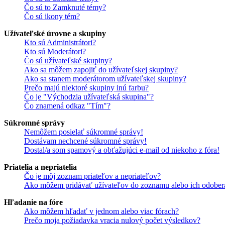
Čo sú to Zamknuté témy?
Čo sú ikony tém?
Užívateľské úrovne a skupiny
Kto sú Administrátori?
Kto sú Moderátori?
Čo sú užívateľské skupiny?
Ako sa môžem zapojiť do užívateľskej skupiny?
Ako sa stanem moderátorom užívateľskej skupiny?
Prečo majú niektoré skupiny inú farbu?
Čo je "Východzia užívateľská skupina"?
Čo znamená odkaz "Tím"?
Súkromné správy
Nemôžem posielať súkromné správy!
Dostávam nechcené súkromné správy!
Dostal/a som spamový a obťažujúci e-mail od niekoho z fóra!
Priatelia a nepriatelia
Čo je môj zoznam priateľov a nepriateľov?
Ako môžem pridávať užívateľov do zoznamu alebo ich odober
Hľadanie na fóre
Ako môžem hľadať v jednom alebo viac fórach?
Prečo moja požiadavka vracia nulový počet výsledkov?