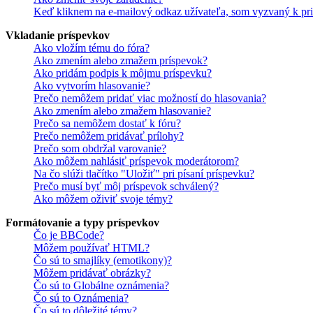
Keď kliknem na e-mailový odkaz užívateľa, som vyzvaný k pri
Vkladanie príspevkov
Ako vložím tému do fóra?
Ako zmením alebo zmažem príspevok?
Ako pridám podpis k môjmu príspevku?
Ako vytvorím hlasovanie?
Prečo nemôžem pridať viac možností do hlasovania?
Ako zmením alebo zmažem hlasovanie?
Prečo sa nemôžem dostať k fóru?
Prečo nemôžem pridávať prílohy?
Prečo som obdržal varovanie?
Ako môžem nahlásiť príspevok moderátorom?
Na čo slúži tlačítko "Uložiť" pri písaní príspevku?
Prečo musí byť môj príspevok schválený?
Ako môžem oživiť svoje témy?
Formátovanie a typy príspevkov
Čo je BBCode?
Môžem používať HTML?
Čo sú to smajlíky (emotikony)?
Môžem pridávať obrázky?
Čo sú to Globálne oznámenia?
Čo sú to Oznámenia?
Čo sú to dôležité témy?