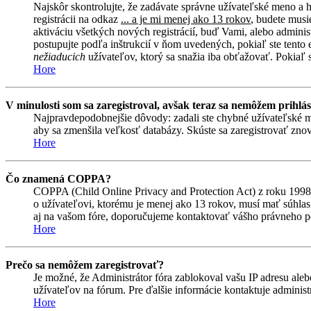
Najskôr skontrolujte, že zadávate správne užívateľské meno a 
registrácii na odkaz
... a je mi menej ako 13 rokov
, budete musi
aktiváciu všetkých nových registrácií, buď Vami, alebo adminis
postupujte podľa inštrukcií v ňom uvedených, pokiaľ ste tento e
nežiaducich
užívateľov, ktorý sa snažia iba obťažovať. Pokiaľ si 
Hore
V minulosti som sa zaregistroval, avšak teraz sa nemôžem prihlás
Najpravdepodobnejšie dôvody: zadali ste chybné užívateľské meno 
aby sa zmenšila veľkosť databázy. Skúste sa zaregistrovať znova
Hore
Čo znamená COPPA?
COPPA (Child Online Privacy and Protection Act) z roku 1998 
o užívateľovi, ktorému je menej ako 13 rokov, musí mať súhlas ro
aj na vašom fóre, doporučujeme kontaktovať vášho právneho
Hore
Prečo sa nemôžem zaregistrovať?
Je možné, že Administrátor fóra zablokoval vašu IP adresu alebo
užívateľov na fórum. Pre ďalšie informácie kontaktuje administr
Hore