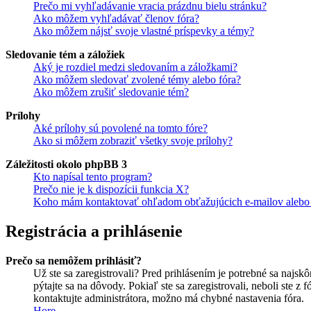
Prečo mi vyhľadávanie vracia prázdnu bielu stránku?
Ako môžem vyhľadávať členov fóra?
Ako môžem nájsť svoje vlastné príspevky a témy?
Sledovanie tém a záložiek
Aký je rozdiel medzi sledovaním a záložkami?
Ako môžem sledovať zvolené témy alebo fóra?
Ako môžem zrušiť sledovanie tém?
Prílohy
Aké prílohy sú povolené na tomto fóre?
Ako si môžem zobraziť všetky svoje prílohy?
Záležitosti okolo phpBB 3
Kto napísal tento program?
Prečo nie je k dispozícii funkcia X?
Koho mám kontaktovať ohľadom obťažujúcich e-mailov alebo p
Registrácia a prihlásenie
Prečo sa nemôžem prihlásiť?
Už ste sa zaregistrovali? Pred prihlásením je potrebné sa najsk
pýtajte sa na dôvody. Pokiaľ ste sa zaregistrovali, neboli ste z
kontaktujte administrátora, možno má chybné nastavenia fóra.
Hore