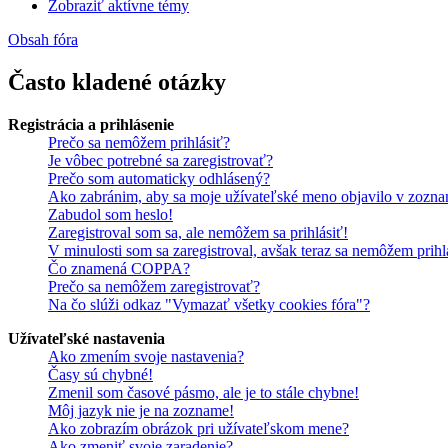
Zobraziť aktívne témy
Obsah fóra
Často kladené otázky
Registrácia a prihlásenie
Prečo sa nemôžem prihlásiť?
Je vôbec potrebné sa zaregistrovať?
Prečo som automaticky odhlásený?
Ako zabránim, aby sa moje užívateľské meno objavilo v zozna
Zabudol som heslo!
Zaregistroval som sa, ale nemôžem sa prihlásiť!
V minulosti som sa zaregistroval, avšak teraz sa nemôžem prihl
Čo znamená COPPA?
Prečo sa nemôžem zaregistrovať?
Na čo slúži odkaz "Vymazať všetky cookies fóra"?
Užívateľské nastavenia
Ako zmením svoje nastavenia?
Časy sú chybné!
Zmenil som časové pásmo, ale je to stále chybne!
Môj jazyk nie je na zozname!
Ako zobrazím obrázok pri užívateľskom mene?
Ako zmeniť svoje zaradenie?