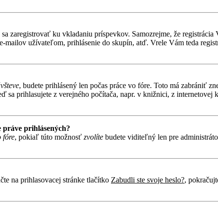
ebné sa zaregistrovať ku vkladaniu príspevkov. Samozrejme, že regist
e-mailov užívateľom, prihlásenie do skupín, atď. Vrele Vám teda regist
ávšteve
, budete prihlásený len počas práce vo fóre. Toto má zabrániť zn
 sa prihlasujete z verejného počítača, napr. v knižnici, z internetovej k
 práve prihlásených?
 fóre
, pokiaľ túto možnosť
zvolíte
budete viditeľný len pre administráto
te na prihlasovacej stránke tlačítko
Zabudli ste svoje heslo?
, pokračuj