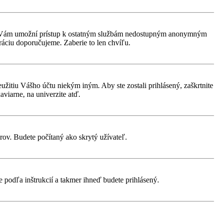
rácia Vám umožní prístup k ostatným službám nedostupným anonymným
ráciu doporučujeme. Zaberie to len chvíľu.
eužitiu Vášho účtu niekým iným. Aby ste zostali prihlásený, zaškrtnite
aviarne, na univerzite atď.
rov. Budete počítaný ako skrytý užívateľ.
te podľa inštrukcií a takmer ihneď budete prihlásený.