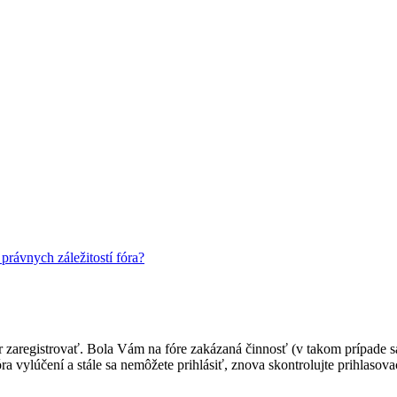
rávnych záležitostí fóra?
ôr zaregistrovať. Bola Vám na fóre zakázaná činnosť (v takom prípade sa
 fóra vylúčení a stále sa nemôžete prihlásiť, znova skontrolujte prihlaso