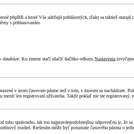
rené phpBB a ktoré Vás udržujú prihlásených, ďalej sa taktiež starajú
lémy s prihlasovaním.
v databáze. Ku zmene stačí stlačiť tlačítko odkazu
Nastavenia
(zvyčajne
obrazené v inom časovom pásme než v tom, v ktorom sa nachádzate. Poki
niť len registrovaní užívatelia. Takže pokiaľ nie ste registrovaný, to
líši od toho správneho, tak tou najpravdepodobnejšou odpoveďou je, že sa
odinový rozdiel. Riešením môže byť posunutie časového pásma o jednu