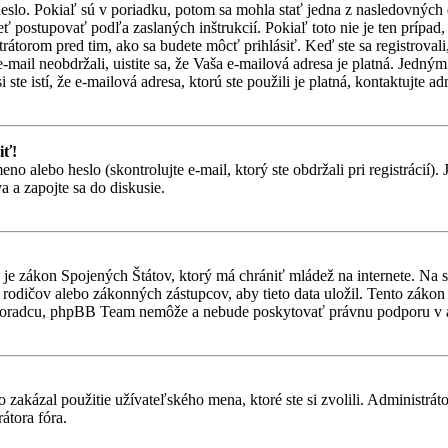
heslo. Pokiaľ sú v poriadku, potom sa mohla stať jedna z nasledovných
eť postupovať podľa zaslaných inštrukcií. Pokiaľ toto nie je ten prípa
trátorom pred tim, ako sa budete môcť prihlásiť. Keď ste sa registroval
-mail neobdržali, uistite sa, že Vaša e-mailová adresa je platná. Jedn
ste istí, že e-mailová adresa, ktorú ste použili je platná, kontaktujte ad
iť!
alebo heslo (skontrolujte e-mail, ktorý ste obdržali pri registrácií). Je
 a zapojte sa do diskusie.
je zákon Spojených Štátov, ktorý má chrániť mládež na internete. Na 
dičov alebo zákonných zástupcov, aby tieto data uložil. Tento zákon vša
 poradcu, phpBB Team nemôže a nebude poskytovať právnu podporu v
 zakázal použitie užívateľského mena, ktoré ste si zvolili. Administrát
átora fóra.