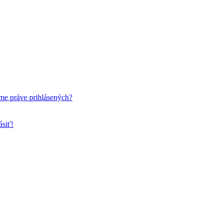
me práve prihlásených?
ásiť!