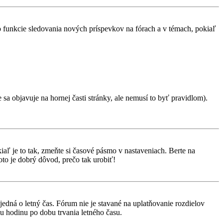
 o funkcie sledovania nových príspevkov na fórach a v témach, pokiaľ
 sa objavuje na hornej časti stránky, ale nemusí to byť pravidlom).
aľ je to tak, zmeňte si časové pásmo v nastaveniach. Berte na
to je dobrý dôvod, prečo tak urobiť!
 jedná o letný čas. Fórum nie je stavané na uplatňovanie rozdielov
 hodinu po dobu trvania letného času.