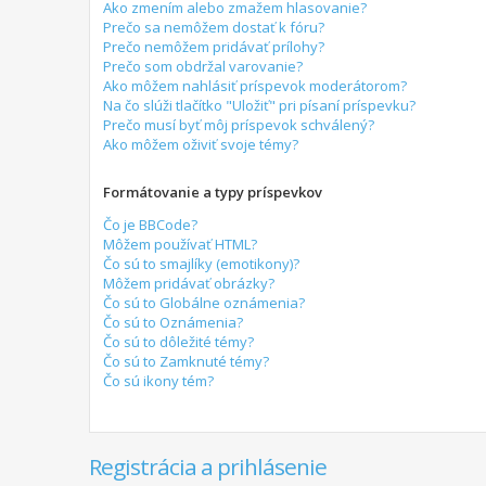
Ako zmením alebo zmažem hlasovanie?
Prečo sa nemôžem dostať k fóru?
Prečo nemôžem pridávať prílohy?
Prečo som obdržal varovanie?
Ako môžem nahlásiť príspevok moderátorom?
Na čo slúži tlačítko "Uložiť" pri písaní príspevku?
Prečo musí byť môj príspevok schválený?
Ako môžem oživiť svoje témy?
Formátovanie a typy príspevkov
Čo je BBCode?
Môžem používať HTML?
Čo sú to smajlíky (emotikony)?
Môžem pridávať obrázky?
Čo sú to Globálne oznámenia?
Čo sú to Oznámenia?
Čo sú to dôležité témy?
Čo sú to Zamknuté témy?
Čo sú ikony tém?
Registrácia a prihlásenie