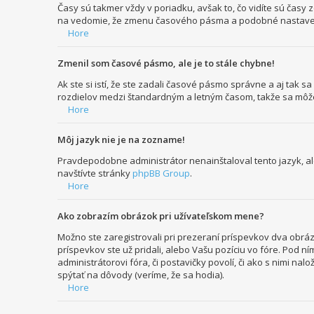
Časy sú takmer vždy v poriadku, avšak to, čo vidíte sú čas
na vedomie, že zmenu časového pásma a podobné nastavenia m
Hore
Zmenil som časové pásmo, ale je to stále chybne!
Ak ste si istí, že ste zadali časové pásmo správne a aj tak 
rozdielov medzi štandardným a letným časom, takže sa môže
Hore
Môj jazyk nie je na zozname!
Pravdepodobne administrátor nenainštaloval tento jazyk, aleb
navštívte stránky
phpBB Group
.
Hore
Ako zobrazím obrázok pri užívateľskom mene?
Možno ste zaregistrovali pri prezeraní príspevkov dva obráz
príspevkov ste už pridali, alebo Vašu pozíciu vo fóre. Pod 
administrátorovi fóra, či postavičky povolí, či ako s nimi na
spýtať na dôvody (veríme, že sa hodia).
Hore