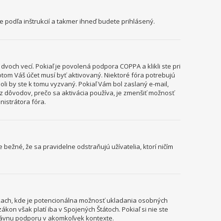
te podľa inštrukcií a takmer ihneď budete prihlásený.
voch vecí. Pokiaľ je povolená podpora COPPA a klikli ste pri
potom Váš účet musí byť aktivovaný. Niektoré fóra potrebujú
boli by ste k tomu vyzvaný. Pokiaľ Vám bol zaslaný e-mail,
m z dôvodov, prečo sa aktivácia používa, je zmenšiť možnosť
inistrátora fóra.
e bežné, že sa pravidelne odstraňujú užívatelia, ktorí ničím
ánkach, kde je potencionálna možnosť ukladania osobných
kon však platí iba v Spojených Štátoch. Pokiaľ si nie ste
rávnu podporu v akomkoľvek kontexte.