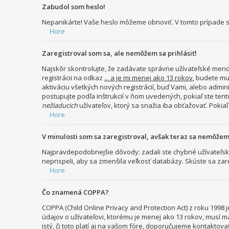
Zabudol som heslo!
Nepanikárte! Vaše heslo môžeme obnoviť. V tomto prípade st
Hore
Zaregistroval som sa, ale nemôžem sa prihlásiť!
Najskôr skontrolujte, že zadávate správne užívateľské meno 
registrácii na odkaz
... a je mi menej ako 13 rokov
, budete mu
aktiváciu všetkých nových registrácií, buď Vami, alebo admini
postupujte podľa inštrukcií v ňom uvedených, pokiaľ ste tent
nežiaducich
užívateľov, ktorý sa snažia iba obťažovať. Pokiaľ s
Hore
V minulosti som sa zaregistroval, avšak teraz sa nemôžem 
Najpravdepodobnejšie dôvody: zadali ste chybné užívateľské me
neprispeli, aby sa zmenšila veľkosť databázy. Skúste sa zar
Hore
Čo znamená COPPA?
COPPA (Child Online Privacy and Protection Act) z roku 199
údajov o užívateľovi, ktorému je menej ako 13 rokov, musí ma
istý, či toto platí aj na vašom fóre, doporučujeme konta