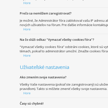
Hore
Prečo sa nemôžem zaregistrovať?
Je možné, že Administrátor fóra zablokoval vašu IP adresu ale
nových užívateľov na fórum. Pre ďalšie informácie kontaktuj
Hore
Na čo slúži odkaz "Vymazať všetky cookies fóra"?
“Vymazať všetky cookies fóra” odstráni cookies, ktoré sú vy
témach, pokiaľ to administrátor umožní. Zmažte cookies fór
Hore
Užívateľské nastavenia
Ako zmením svoje nastavenia?
Všetky Vaše nastavenia (pokiaľ ste zaregistrovaný) sú ulože
pravidlom). Takto si môžete zmeniť všetky svoje nastavenia.
Hore
Časy sú chybné!