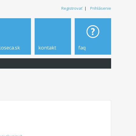
Registrovať
|
Prihlásenie
koseca.sk
kontakt
faq