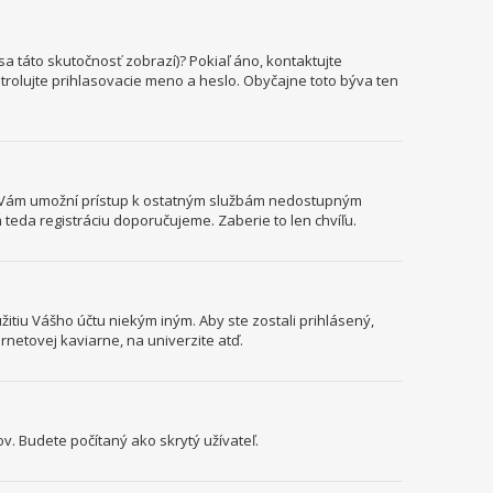
a táto skutočnosť zobrazí)? Pokiaľ áno, kontaktujte
ontrolujte prihlasovacie meno a heslo. Obyčajne toto býva ten
cia Vám umožní prístup k ostatným službám nedostupným
teda registráciu doporučujeme. Zaberie to len chvíľu.
itiu Vášho účtu niekým iným. Aby ste zostali prihlásený,
ernetovej kaviarne, na univerzite atď.
v. Budete počítaný ako skrytý užívateľ.