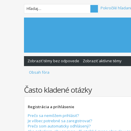
Pokročilé hľadan
Zobraziť témy bez odpovede
Zobraziť aktívne témy
Obsah fóra
Často kladené otázky
Registrácia a prihlásenie
Prečo sa nemôžem prihlásiť?
Je vôbec potrebné sa zaregistrovať?
Prečo som automaticky odhlásený?