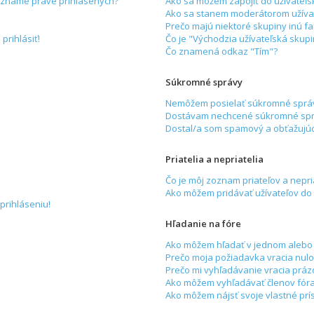
zozname práve prihlásených?
Ako sa môžem zapojiť do užívateľs
Ako sa stanem moderátorom užívat
Prečo majú niektoré skupiny inú f
prihlásiť!
Čo je "Východzia užívateľská skup
Čo znamená odkaz "Tím"?
Súkromné správy
Nemôžem posielať súkromné sprá
Dostávam nechcené súkromné spr
Dostal/a som spamový a obťažujúci
Priatelia a nepriatelia
Čo je môj zoznam priateľov a nepri
Ako môžem pridávať užívateľov do
prihláseniu!
Hľadanie na fóre
Ako môžem hľadať v jednom alebo 
Prečo moja požiadavka vracia nulo
Prečo mi vyhľadávanie vracia práz
Ako môžem vyhľadávať členov fór
Ako môžem nájsť svoje vlastné prí