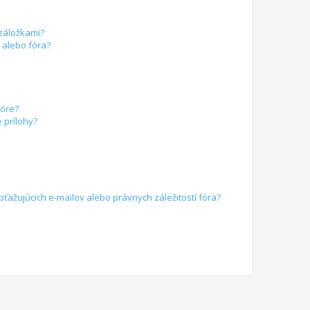
 záložkami?
alebo fóra?
fóre?
 prílohy?
žujúcich e-mailov alebo právnych záležitostí fóra?