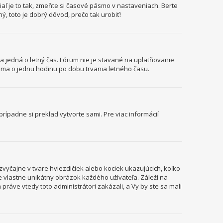
aľ je to tak, zmeňte si časové pásmo v nastaveniach. Berte
, toto je dobrý dôvod, prečo tak urobiť!
sa jedná o letný čas. Fórum nie je stavané na uplatňovanie
ma o jednu hodinu po dobu trvania letného času.
rípadne si preklad vytvorte sami. Pre viac informácií
vyčajne v tvare hviezdičiek alebo kociek ukazujúcich, koľko
je vlastne unikátny obrázok každého užívateľa. Záleží na
 práve vtedy toto administrátori zakázali, a Vy by ste sa mali