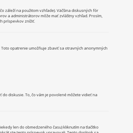
o záleží na použitom vzhľade). Väčšina diskusných fór
torov a administrátorov môže mať zvláštny vzhľad. Prosím,
 príspevkov znížiť.
il). Toto opatrenie umožňuje zbaviť sa otravných anonymných
ť do diskusie. To, čo vám je povolené môžete vidieť na
niekedy len do obmedzeného času) kliknutím na tlačítko
kokrát ste tento príspevok upravovali. Tento doplnok sa