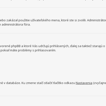
bo zakázal použitie užívateľského mena, ktoré ste si zvolili. Administrátor
e administrátora fóra.
tvorené phpBB a ktoré Vás udržujú prihlásených, ďalej sa taktiež starajú 
a pokiaľ máte problémy s prihlasovaním.
né v databáze. Ku zmene stačí stlačiť tlačítko odkazu
Nastavenia
(zvyčajne