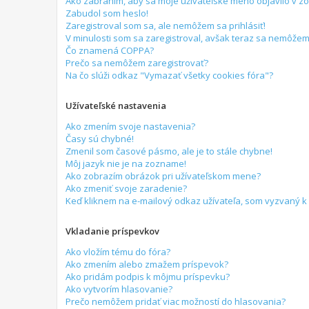
Ako zabránim, aby sa moje užívateľské meno objavilo v 
Zabudol som heslo!
Zaregistroval som sa, ale nemôžem sa prihlásiť!
V minulosti som sa zaregistroval, avšak teraz sa nemôžem 
Čo znamená COPPA?
Prečo sa nemôžem zaregistrovať?
Na čo slúži odkaz "Vymazať všetky cookies fóra"?
Užívateľské nastavenia
Ako zmením svoje nastavenia?
Časy sú chybné!
Zmenil som časové pásmo, ale je to stále chybne!
Môj jazyk nie je na zozname!
Ako zobrazím obrázok pri užívateľskom mene?
Ako zmeniť svoje zaradenie?
Keď kliknem na e-mailový odkaz užívateľa, som vyzvaný k 
Vkladanie príspevkov
Ako vložím tému do fóra?
Ako zmením alebo zmažem príspevok?
Ako pridám podpis k môjmu príspevku?
Ako vytvorím hlasovanie?
Prečo nemôžem pridať viac možností do hlasovania?