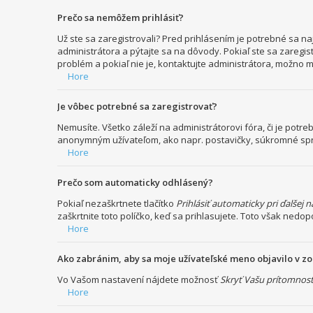
Prečo sa nemôžem prihlásiť?
Už ste sa zaregistrovali? Pred prihlásením je potrebné sa n
administrátora a pýtajte sa na dôvody. Pokiaľ ste sa zaregist
problém a pokiaľ nie je, kontaktujte administrátora, možno 
Hore
Je vôbec potrebné sa zaregistrovať?
Nemusíte. Všetko záleží na administrátorovi fóra, či je po
anonymným užívateľom, ako napr. postavičky, súkromné správy
Hore
Prečo som automaticky odhlásený?
Pokiaľ nezaškrtnete tlačítko
Prihlásiť automaticky pri ďalšej 
zaškrtnite toto políčko, keď sa prihlasujete. Toto však nedop
Hore
Ako zabránim, aby sa moje užívateľské meno objavilo v 
Vo Vašom nastavení nájdete možnosť
Skryť Vašu prítomnosť
Hore