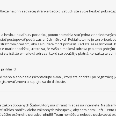
lačte na prihlasovacej stránke tlačítko
Zabudli ste svoje heslo?
, pokračuj
a heslo. Pokiaľ sú v poriadku, potom sa mohla stať jedna z nasledovných d
sieť postupovať podľa zaslaných inštrukcií. Pokiaľ toto nie je ten prípad, 
strátorom pred tim, ako sa budete môcť prihlásiť. Keď ste sa registrovali, 
o e-mail neobdržali, uistite sa, že Vaša e-mailová adresa je platná. Jedný
i ste istí, že e-mailová adresa, ktorú ste použili je platná, kontaktujte adm
prihlásiť!
no alebo heslo (skontrolujte e-mail, ktorý ste obdržali pri registrácií). J
egistrovať znova a zapojte sa do diskusie.
8 je zákon Spojených Štátov, ktorý má chrániť mládež na internete. Na str
ť súhlas rodičov alebo zákonných zástupcov, aby tieto data uložil. Tento zá
ktovať vášho právneho poradcu, phpBB Team nemôže a nebude poskytovať p