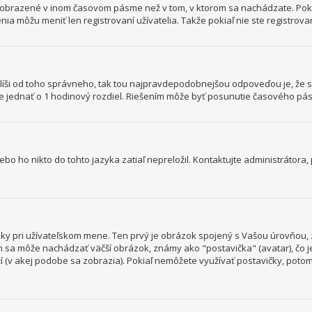
y zobrazené v inom časovom pásme než v tom, v ktorom sa nachádzate. Poki
ôžu meniť len registrovaní užívatelia. Takže pokiaľ nie ste registrovaný
sa líši od toho správneho, tak tou najpravdepodobnejšou odpoveďou je, že 
 jednať o 1 hodinový rozdiel. Riešením môže byť posunutie časového pás
o ho nikto do tohto jazyka zatiaľ nepreložil. Kontaktujte administrátora, p
ky pri užívateľskom mene. Ten prvý je obrázok spojený s Vašou úrovňou, z
ním sa môže nachádzať väčší obrázok, známy ako "postavička" (avatar), čo 
loží (v akej podobe sa zobrazia). Pokiaľ nemôžete využívať postavičky, potom