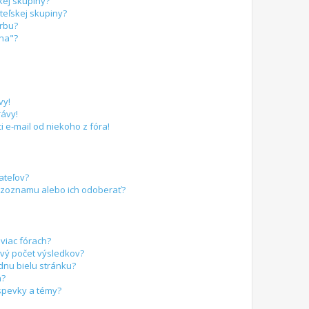
kej skupiny?
eľskej skupiny?
arbu?
ina"?
vy!
ávy!
 e-mail od niekoho z fóra!
ateľov?
 zoznamu alebo ich odoberať?
viac fórach?
vý počet výsledkov?
dnu bielu stránku?
a?
spevky a témy?