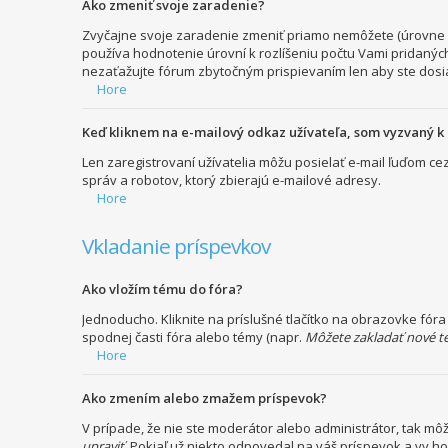
Ako zmeniť svoje zaradenie?
Zvyčajne svoje zaradenie zmeniť priamo nemôžete (úrovne s
používa hodnotenie úrovní k rozlíšeniu počtu Vami pridaných
nezaťažujte fórum zbytočným prispievaním len aby ste dosia
Hore
Keď kliknem na e-mailový odkaz užívateľa, som vyzvaný k 
Len zaregistrovaní užívatelia môžu posielať e-mail ľuďom c
správ a robotov, ktorý zbierajú e-mailové adresy.
Hore
Vkladanie príspevkov
Ako vložím tému do fóra?
Jednoducho. Kliknite na príslušné tlačítko na obrazovke fór
spodnej časti fóra alebo témy (napr.
Môžete zakladať nové t
Hore
Ako zmením alebo zmažem príspevok?
V prípade, že nie ste moderátor alebo administrátor, tak m
upraviť
. Pokiaľ už niekto odpovedal na váš príspevok a vy h