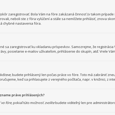
ajskôr zaregistrovať. Bola Vám na fóre zakázaná činnosť (v takom prípade s
rovali, neboli ste z fóra vylúčení a stále sa nemôžete prihlásiť, znova sk
má chybné nastavenia fóra.
trebné sa zaregistrovať ku vkladaniu príspevkov. Samozrejme, že registrá
, posielanie e-mailov užívateľom, prihlásenie do skupín, atď. Vrele Vám 
návšteve
, budete prihlásený len počas práce vo fóre. Toto má zabrániť zneuž
oručujeme, keď sa prihlasujete z verejného počítača, napr. v knižnici, z int
zozname práve prihlásených?
 vo fóre
, pokiaľ túto možnosť
zvolíte
budete viditeľný len pre administrátoro