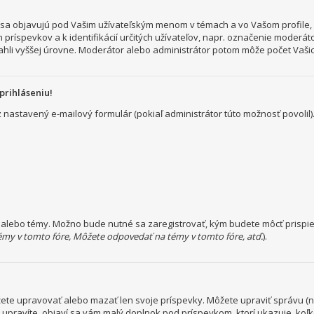
a objavujú pod Vašim užívateľským menom v témach a vo Vašom profile, č
 príspevkov a k identifikácií určitých užívateľov, napr. označenie moderá
hli vyššej úrovne. Moderátor alebo administrátor potom môže počet Vašich
prihláseniu!
ez nastavený e-mailový formulár (pokiaľ administrátor túto možnosť povol
a alebo témy. Možno bude nutné sa zaregistrovať, kým budete môcť prispie
émy v tomto fóre, Môžete odpovedať na témy v tomto fóre, atď.
).
ôžete upravovať alebo mazať len svoje príspevky. Môžete upraviť správu (
o upravíte, objaví sa vám malý doplnok pod príspevkom, ktorí ukazuje, koľ