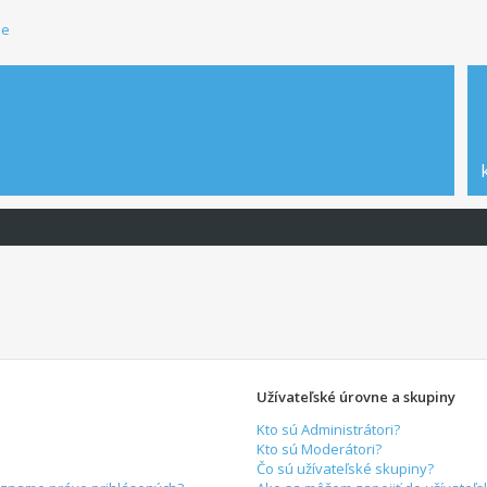
ie
Užívateľské úrovne a skupiny
Kto sú Administrátori?
Kto sú Moderátori?
Čo sú užívateľské skupiny?