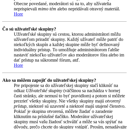
Obecne povedané, moderátori sú na to, aby užívatelia
neprispievali
mimo tém
alebo nepridávali otravný materiál.
Hore
Čo sú užívateľské skupiny?
Užívateľské skupiny sú cestou, ktorou administrátori môžu
užívateľom priradiť skupiny. Každý užívateľ môže patriť do
niekoľkých skupín a každej skupine môže byť definovaný
individuálny prístup. To umožňuje administrátorom ľahšie
nastaviť niekoľko užívateľov ako moderátorov fóra alebo im
dať prístup na súkromné fórum, atď.
Hore
Ako sa môžem zapojiť do užívateľskej skupiny?
Pre pripojenie sa do užívateľskej skupiny stačí kliknúť na
odkaz
Užívateľské skupiny
(väčšinou sa nachádza v hornej
časti stránky, ale nemusí to byť pravidlom) a potom si môžete
prezrieť všetky skupiny. Nie všetky skupiny majú
otvorený
prístup
, niektoré sú uzavreté a niektoré majú utajené členstvo.
Pokiaľ je skupina otvorená, môžete žiadať o zaradenie
kliknutím na príslušné tlačítko. Moderátor užívateľskej
skupiny musí vašu žiadosť schváliť a môže sa vás spýtať na
dôvody, prečo chcete do skupiny vstúpiť. Prosím, nenadávajte