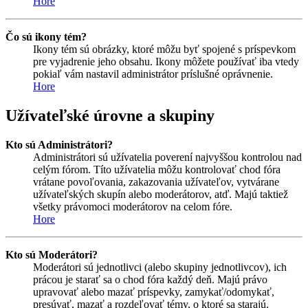
Hore
Čo sú ikony tém?
Ikony tém sú obrázky, ktoré môžu byť spojené s príspevkom
pre vyjadrenie jeho obsahu. Ikony môžete používať iba vtedy
pokiaľ vám nastavil administrátor príslušné oprávnenie.
Hore
Užívateľské úrovne a skupiny
Kto sú Administrátori?
Administrátori sú užívatelia poverení najvyššou kontrolou nad
celým fórom. Títo užívatelia môžu kontrolovať chod fóra
vrátane povoľovania, zakazovania užívateľov, vytvárane
užívateľských skupín alebo moderátorov, atď. Majú taktiež
všetky právomoci moderátorov na celom fóre.
Hore
Kto sú Moderátori?
Moderátori sú jednotlivci (alebo skupiny jednotlivcov), ich
prácou je starať sa o chod fóra každý deň. Majú právo
upravovať alebo mazať príspevky, zamykať/odomykať,
presúvať, mazať a rozdeľovať témy, o ktoré sa starajú.