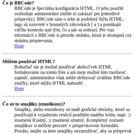
Čo je BBCode?
BBCode je špeciálna konfigurácia HTML. O jeho použití
rozhoduje administrátor (môže to zakázať pre jednotlivé
príspevky). BBCode sám o sebe je podobný štýlu HTML,
tagy sú uzavreté v hranatých zátvorkách [ a ] a ponúkajú
väčšiu kontrolu nad tým, čo a jak sa zobrazí. Pre viac
informácií o BBCode si prezrite stránku, ktorá je dostupná cez
stránku prispievania.
Hore
Môžem používať HTML?
Bohužiaľ nie je možné používať akékoľvek HTML
formátovanie na tomto fóre a ani nieje možné túto možnosť
zapnúť, administrátor však môže definovať zvláštne BBCode
značky, ktoré môžu HTML nahradiť.
Hore
Čo sú to smajlíky (emotikony)?
Smajlíky, alebo emotikony sú malé grafické obrázky, ktoré sa
používajú k vyjadreniu emócií použitím malého kódu, napr. :)
znamená šťastný, :( znamená smutný. Kompletný zoznam
smajlíkov si môžete prezrieť v príspevkovom formulári.
Prosím, snažte sa tieto smajlíky nezneužívať, aby sa príspevok