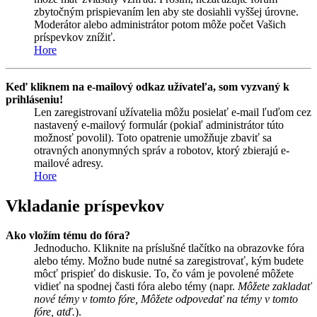
zbytočným prispievaním len aby ste dosiahli vyššej úrovne.
Moderátor alebo administrátor potom môže počet Vašich
príspevkov znížiť.
Hore
Keď kliknem na e-mailový odkaz užívateľa, som vyzvaný k
prihláseniu!
Len zaregistrovaní užívatelia môžu posielať e-mail ľuďom cez
nastavený e-mailový formulár (pokiaľ administrátor túto
možnosť povolil). Toto opatrenie umožňuje zbaviť sa
otravných anonymných správ a robotov, ktorý zbierajú e-
mailové adresy.
Hore
Vkladanie príspevkov
Ako vložím tému do fóra?
Jednoducho. Kliknite na príslušné tlačítko na obrazovke fóra
alebo témy. Možno bude nutné sa zaregistrovať, kým budete
môcť prispieť do diskusie. To, čo vám je povolené môžete
vidieť na spodnej časti fóra alebo témy (napr.
Môžete zakladať
nové témy v tomto fóre, Môžete odpovedať na témy v tomto
fóre, atď.
).