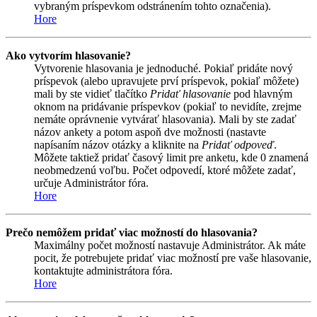
vybraným príspevkom odstránením tohto označenia).
Hore
Ako vytvorím hlasovanie?
Vytvorenie hlasovania je jednoduché. Pokiaľ pridáte nový
príspevok (alebo upravujete prví príspevok, pokiaľ môžete)
mali by ste vidieť tlačítko
Pridať hlasovanie
pod hlavným
oknom na pridávanie príspevkov (pokiaľ to nevidíte, zrejme
nemáte oprávnenie vytvárať hlasovania). Mali by ste zadať
názov ankety a potom aspoň dve možnosti (nastavte
napísaním názov otázky a kliknite na
Pridať odpoveď
.
Môžete taktiež pridať časový limit pre anketu, kde 0 znamená
neobmedzenú voľbu. Počet odpovedí, ktoré môžete zadať,
určuje Administrátor fóra.
Hore
Prečo nemôžem pridať viac možností do hlasovania?
Maximálny počet možností nastavuje Administrátor. Ak máte
pocit, že potrebujete pridať viac možností pre vaše hlasovanie,
kontaktujte administrátora fóra.
Hore