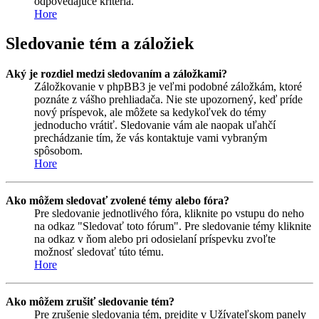
odpovedajúce kritéria.
Hore
Sledovanie tém a záložiek
Aký je rozdiel medzi sledovaním a záložkami?
Záložkovanie v phpBB3 je veľmi podobné záložkám, ktoré
poznáte z vášho prehliadača. Nie ste upozornený, keď príde
nový príspevok, ale môžete sa kedykoľvek do témy
jednoducho vrátiť. Sledovanie vám ale naopak uľahčí
prechádzanie tím, že vás kontaktuje vami vybraným
spôsobom.
Hore
Ako môžem sledovať zvolené témy alebo fóra?
Pre sledovanie jednotlivého fóra, kliknite po vstupu do neho
na odkaz "Sledovať toto fórum". Pre sledovanie témy kliknite
na odkaz v ňom alebo pri odosielaní príspevku zvoľte
možnosť sledovať túto tému.
Hore
Ako môžem zrušiť sledovanie tém?
Pre zrušenie sledovania tém, prejdite v Užívateľskom panely