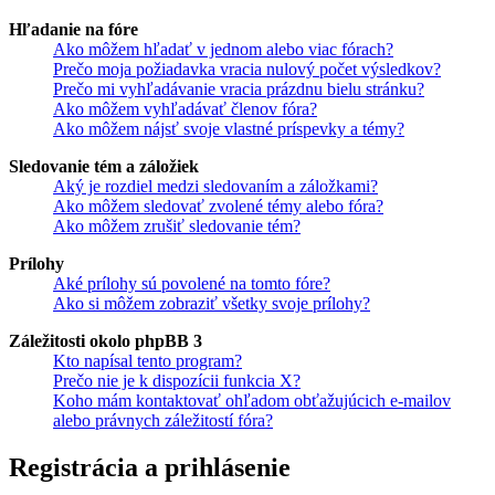
Hľadanie na fóre
Ako môžem hľadať v jednom alebo viac fórach?
Prečo moja požiadavka vracia nulový počet výsledkov?
Prečo mi vyhľadávanie vracia prázdnu bielu stránku?
Ako môžem vyhľadávať členov fóra?
Ako môžem nájsť svoje vlastné príspevky a témy?
Sledovanie tém a záložiek
Aký je rozdiel medzi sledovaním a záložkami?
Ako môžem sledovať zvolené témy alebo fóra?
Ako môžem zrušiť sledovanie tém?
Prílohy
Aké prílohy sú povolené na tomto fóre?
Ako si môžem zobraziť všetky svoje prílohy?
Záležitosti okolo phpBB 3
Kto napísal tento program?
Prečo nie je k dispozícii funkcia X?
Koho mám kontaktovať ohľadom obťažujúcich e-mailov
alebo právnych záležitostí fóra?
Registrácia a prihlásenie