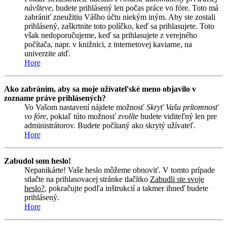
návšteve
, budete prihlásený len počas práce vo fóre. Toto má
zabrániť zneužitiu Vášho účtu niekým iným. Aby ste zostali
prihlásený, zaškrtnite toto políčko, keď sa prihlasujete. Toto
však nedoporučujeme, keď sa prihlasujete z verejného
počítača, napr. v knižnici, z internetovej kaviarne, na
univerzite atď.
Hore
Ako zabránim, aby sa moje užívateľské meno objavilo v
zozname práve prihlásených?
Vo Vašom nastavení nájdete možnosť
Skryť Vašu prítomnosť
vo fóre
, pokiaľ túto možnosť
zvolíte
budete viditeľný len pre
administrátorov. Budete počítaný ako skrytý užívateľ.
Hore
Zabudol som heslo!
Nepanikárte! Vaše heslo môžeme obnoviť. V tomto prípade
stlačte na prihlasovacej stránke tlačítko
Zabudli ste svoje
heslo?
, pokračujte podľa inštrukcií a takmer ihneď budete
prihlásený.
Hore