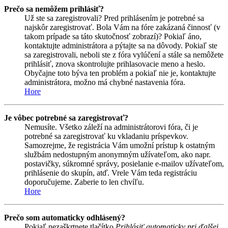
Prečo sa nemôžem prihlásiť?
Už ste sa zaregistrovali? Pred prihlásením je potrebné sa
najskôr zaregistrovať. Bola Vám na fóre zakázaná činnosť (v
takom prípade sa táto skutočnosť zobrazí)? Pokiaľ áno,
kontaktujte administrátora a pýtajte sa na dôvody. Pokiaľ ste
sa zaregistrovali, neboli ste z fóra vylúčení a stále sa nemôžete
prihlásiť, znova skontrolujte prihlasovacie meno a heslo.
Obyčajne toto býva ten problém a pokiaľ nie je, kontaktujte
administrátora, možno má chybné nastavenia fóra.
Hore
Je vôbec potrebné sa zaregistrovať?
Nemusíte. Všetko záleží na administrátorovi fóra, či je
potrebné sa zaregistrovať ku vkladaniu príspevkov.
Samozrejme, že registrácia Vám umožní prístup k ostatným
službám nedostupným anonymným užívateľom, ako napr.
postavičky, súkromné správy, posielanie e-mailov užívateľom,
prihlásenie do skupín, atď. Vrele Vám teda registráciu
doporučujeme. Zaberie to len chvíľu.
Hore
Prečo som automaticky odhlásený?
Pokiaľ nezaškrtnete tlačítko
Prihlásiť automaticky pri ďalšej