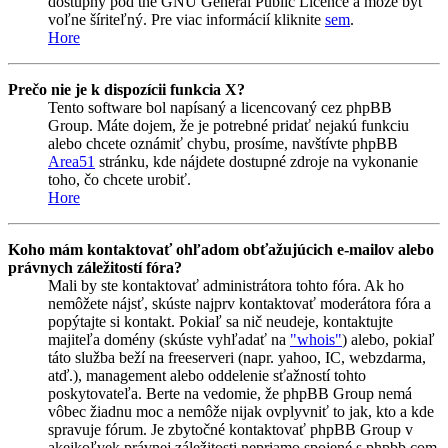
dostupný pod the GNU General Public Licence a môže byť
voľne šíriteľný. Pre viac informácií kliknite
sem
.
Hore
Prečo nie je k dispozícii funkcia X?
Tento software bol napísaný a licencovaný cez phpBB
Group. Máte dojem, že je potrebné pridať nejakú funkciu
alebo chcete oznámiť chybu, prosíme, navštívte phpBB
Area51
stránku, kde nájdete dostupné zdroje na vykonanie
toho, čo chcete urobiť.
Hore
Koho mám kontaktovať ohľadom obťažujúcich e-mailov alebo
právnych záležitostí fóra?
Mali by ste kontaktovať administrátora tohto fóra. Ak ho
nemôžete nájsť, skúste najprv kontaktovať moderátora fóra a
popýtajte si kontakt. Pokiaľ sa nič neudeje, kontaktujte
majiteľa domény (skúste vyhľadať na
"whois"
) alebo, pokiaľ
táto služba beží na freeserveri (napr. yahoo, IC, webzdarma,
atď.), management alebo oddelenie sťažností tohto
poskytovateľa. Berte na vedomie, že phpBB Group nemá
vôbec žiadnu moc a nemôže nijak ovplyvniť to jak, kto a kde
spravuje fórum. Je zbytočné kontaktovať phpBB Group v
akejkoľvek právnej záležitosti nepriamo spojené s phpbb.com