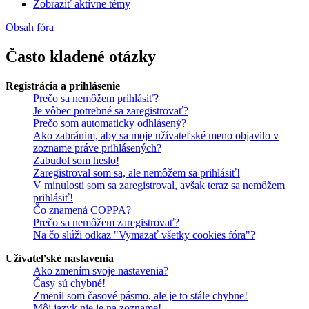
Zobraziť aktívne témy
Obsah fóra
Často kladené otázky
Registrácia a prihlásenie
Prečo sa nemôžem prihlásiť?
Je vôbec potrebné sa zaregistrovať?
Prečo som automaticky odhlásený?
Ako zabránim, aby sa moje užívateľské meno objavilo v
zozname práve prihlásených?
Zabudol som heslo!
Zaregistroval som sa, ale nemôžem sa prihlásiť!
V minulosti som sa zaregistroval, avšak teraz sa nemôžem
prihlásiť!
Čo znamená COPPA?
Prečo sa nemôžem zaregistrovať?
Na čo slúži odkaz "Vymazať všetky cookies fóra"?
Užívateľské nastavenia
Ako zmením svoje nastavenia?
Časy sú chybné!
Zmenil som časové pásmo, ale je to stále chybne!
Môj jazyk nie je na zozname!