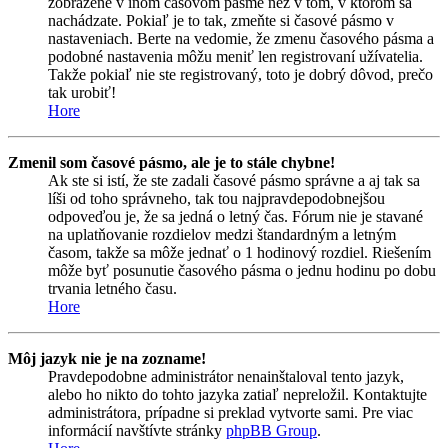
zobrazené v inom časovom pásme než v tom, v ktorom sa
nachádzate. Pokiaľ je to tak, zmeňte si časové pásmo v
nastaveniach. Berte na vedomie, že zmenu časového pásma a
podobné nastavenia môžu meniť len registrovaní užívatelia.
Takže pokiaľ nie ste registrovaný, toto je dobrý dôvod, prečo
tak urobiť!
Hore
Zmenil som časové pásmo, ale je to stále chybne!
Ak ste si istí, že ste zadali časové pásmo správne a aj tak sa
líši od toho správneho, tak tou najpravdepodobnejšou
odpoveďou je, že sa jedná o letný čas. Fórum nie je stavané
na uplatňovanie rozdielov medzi štandardným a letným
časom, takže sa môže jednať o 1 hodinový rozdiel. Riešením
môže byť posunutie časového pásma o jednu hodinu po dobu
trvania letného času.
Hore
Môj jazyk nie je na zozname!
Pravdepodobne administrátor nenainštaloval tento jazyk,
alebo ho nikto do tohto jazyka zatiaľ nepreložil. Kontaktujte
administrátora, prípadne si preklad vytvorte sami. Pre viac
informácií navštívte stránky
phpBB Group
.