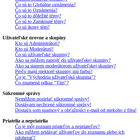
Čo sú to Globálne oznámenia?
Čo sú to Oznámenia?
Čo sú to dôležité témy?
Čo sú to Zamknuté témy?
Čo sú ikony tém?
Užívateľské úrovne a skupiny
Kto sú Administrátori?
Kto sú Moderátori?
Čo sú užívateľské skupiny?
Ako sa môžem zapojiť do užívateľskej skupiny?
Ako sa stanem moderátorom užívateľskej skupiny?
Prečo majú niektoré skupiny inú farbu?
Čo je "Východzia užívateľská skupina"?
Čo znamená odkaz "Tím"?
Súkromné správy
Nemôžem posielať súkromné správy!
Dostávam nechcené súkromné správy!
Dostal/a som spamový a obťažujúci e-mail od niekoho z fóra!
Priatelia a nepriatelia
Čo je môj zoznam priateľov a nepriateľov?
Ako môžem pridávať užívateľov do zoznamu alebo ich
odoberať?