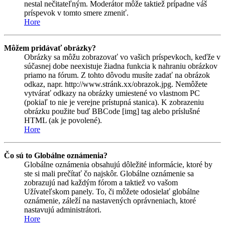
nestal nečitateľným. Moderátor môže taktiež prípadne váš
príspevok v tomto smere zmeniť.
Hore
Môžem pridávať obrázky?
Obrázky sa môžu zobrazovať vo vašich príspevkoch, keďže v
súčasnej dobe neexistuje žiadna funkcia k nahraniu obrázkov
priamo na fórum. Z tohto dôvodu musíte zadať na obrázok
odkaz, napr. http://www.stránk.xx/obrazok.jpg. Nemôžete
vytvárať odkazy na obrázky umiestené vo vlastnom PC
(pokiaľ to nie je verejne prístupná stanica). K zobrazeniu
obrázku použite buď BBCode [img] tag alebo príslušné
HTML (ak je povolené).
Hore
Čo sú to Globálne oznámenia?
Globálne oznámenia obsahujú dôležité informácie, ktoré by
ste si mali prečítať čo najskôr. Globálne oznámenie sa
zobrazujú nad každým fórom a taktiež vo vašom
Užívateľskom panely. To, či môžete odosielať globálne
oznámenie, záleží na nastavených oprávneniach, ktoré
nastavujú administrátori.
Hore