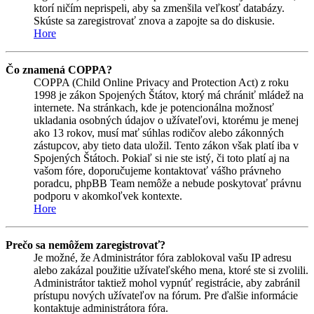
ktorí ničím neprispeli, aby sa zmenšila veľkosť databázy.
Skúste sa zaregistrovať znova a zapojte sa do diskusie.
Hore
Čo znamená COPPA?
COPPA (Child Online Privacy and Protection Act) z roku
1998 je zákon Spojených Štátov, ktorý má chrániť mládež na
internete. Na stránkach, kde je potencionálna možnosť
ukladania osobných údajov o užívateľovi, ktorému je menej
ako 13 rokov, musí mať súhlas rodičov alebo zákonných
zástupcov, aby tieto data uložil. Tento zákon však platí iba v
Spojených Štátoch. Pokiaľ si nie ste istý, či toto platí aj na
vašom fóre, doporučujeme kontaktovať vášho právneho
poradcu, phpBB Team nemôže a nebude poskytovať právnu
podporu v akomkoľvek kontexte.
Hore
Prečo sa nemôžem zaregistrovať?
Je možné, že Administrátor fóra zablokoval vašu IP adresu
alebo zakázal použitie užívateľského mena, ktoré ste si zvolili.
Administrátor taktiež mohol vypnúť registrácie, aby zabránil
prístupu nových užívateľov na fórum. Pre ďalšie informácie
kontaktuje administrátora fóra.