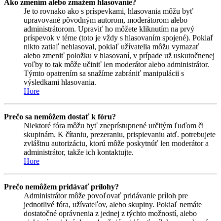
Ako zmením alebo zmažem hlasovanie?
Je to rovnako ako s príspevkami, hlasovania môžu byť
upravované pôvodným autorom, moderátorom alebo
administrátorom. Upraviť ho môžete kliknutím na prvý
príspevok v téme (toto je vždy s hlasovaním spojené). Pokiaľ
nikto zatiaľ nehlasoval, pokiaľ užívatelia môžu vymazať
alebo zmeniť položku v hlasovaní, v prípade už uskutočnenej
voľby to tak môže učiniť len moderátor alebo administrátor.
Týmto opatrením sa snažíme zabrániť manipulácii s
výsledkami hlasovania.
Hore
Prečo sa nemôžem dostať k fóru?
Niektoré fóra môžu byť zneprístupnené určitým ľuďom či
skupinám. K čítaniu, prezeraniu, prispievaniu atď. potrebujete
zvláštnu autorizáciu, ktorú môže poskytnúť len moderátor a
administrátor, takže ich kontaktujte.
Hore
Prečo nemôžem pridávať prílohy?
Administrátor môže povoľovať pridávanie príloh pre
jednotlivé fóra, užívateľov, alebo skupiny. Pokiaľ nemáte
dostatočné oprávnenia z jednej z týchto možností, alebo