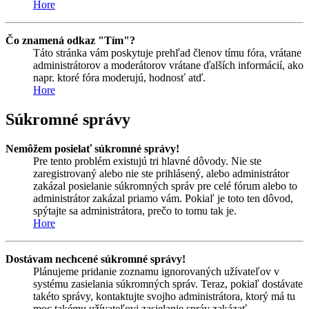
Hore
Čo znamená odkaz "Tím"?
Táto stránka vám poskytuje prehľad členov tímu fóra, vrátane
administrátorov a moderátorov vrátane ďalších informácií, ako
napr. ktoré fóra moderujú, hodnosť atď.
Hore
Súkromné správy
Nemôžem posielať súkromné správy!
Pre tento problém existujú tri hlavné dôvody. Nie ste
zaregistrovaný alebo nie ste prihlásený, alebo administrátor
zakázal posielanie súkromných správ pre celé fórum alebo to
administrátor zakázal priamo vám. Pokiaľ je toto ten dôvod,
spýtajte sa administrátora, prečo to tomu tak je.
Hore
Dostávam nechcené súkromné správy!
Plánujeme pridanie zoznamu ignorovaných užívateľov v
systému zasielania súkromných správ. Teraz, pokiaľ dostávate
takéto správy, kontaktujte svojho administrátora, ktorý má tu
moc takému užívateľovi zasielanie správ zakázať.