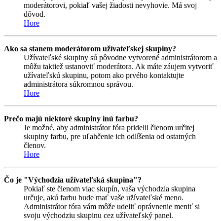
moderátorovi, pokiaľ vašej žiadosti nevyhovie. Má svoj
dôvod.
Hore
Ako sa stanem moderátorom užívateľskej skupiny?
Užívateľské skupiny sú pôvodne vytvorené administrátorom a
môžu taktiež ustanoviť moderátora. Ak máte záujem vytvoriť
užívateľskú skupinu, potom ako prvého kontaktujte
administrátora súkromnou správou.
Hore
Prečo majú niektoré skupiny inú farbu?
Je možné, aby administrátor fóra pridelil členom určitej
skupiny farbu, pre uľahčenie ich odlíšenia od ostatných
členov.
Hore
Čo je "Východzia užívateľská skupina"?
Pokiaľ ste členom viac skupín, vaša východzia skupina
určuje, akú farbu bude mať vaše užívateľské meno.
Administrátor fóra vám môže udeliť oprávnenie meniť si
svoju východziu skupinu cez užívateľský panel.