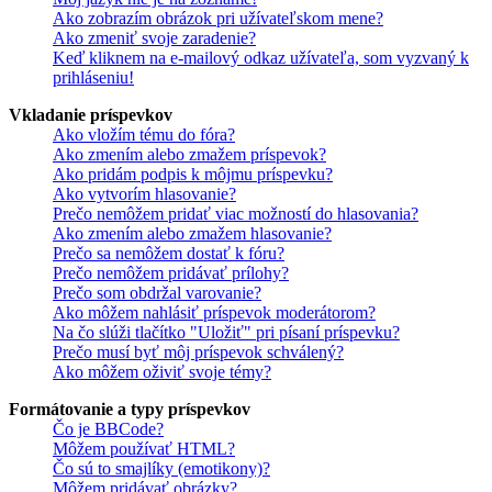
Ako zobrazím obrázok pri užívateľskom mene?
Ako zmeniť svoje zaradenie?
Keď kliknem na e-mailový odkaz užívateľa, som vyzvaný k
prihláseniu!
Vkladanie príspevkov
Ako vložím tému do fóra?
Ako zmením alebo zmažem príspevok?
Ako pridám podpis k môjmu príspevku?
Ako vytvorím hlasovanie?
Prečo nemôžem pridať viac možností do hlasovania?
Ako zmením alebo zmažem hlasovanie?
Prečo sa nemôžem dostať k fóru?
Prečo nemôžem pridávať prílohy?
Prečo som obdržal varovanie?
Ako môžem nahlásiť príspevok moderátorom?
Na čo slúži tlačítko "Uložiť" pri písaní príspevku?
Prečo musí byť môj príspevok schválený?
Ako môžem oživiť svoje témy?
Formátovanie a typy príspevkov
Čo je BBCode?
Môžem používať HTML?
Čo sú to smajlíky (emotikony)?
Môžem pridávať obrázky?