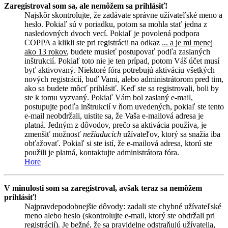
Zaregistroval som sa, ale nemôžem sa prihlásiť!
Najskôr skontrolujte, že zadávate správne užívateľské meno a
heslo. Pokiaľ sú v poriadku, potom sa mohla stať jedna z
nasledovných dvoch vecí. Pokiaľ je povolená podpora
COPPA a klikli ste pri registrácii na odkaz
... a je mi menej
ako 13 rokov
, budete musieť postupovať podľa zaslaných
inštrukcií. Pokiaľ toto nie je ten prípad, potom Váš účet musí
byť aktivovaný. Niektoré fóra potrebujú aktiváciu všetkých
nových registrácií, buď Vami, alebo administrátorom pred tim,
ako sa budete môcť prihlásiť. Keď ste sa registrovali, boli by
ste k tomu vyzvaný. Pokiaľ Vám bol zaslaný e-mail,
postupujte podľa inštrukcií v ňom uvedených, pokiaľ ste tento
e-mail neobdržali, uistite sa, že Vaša e-mailová adresa je
platná. Jedným z dôvodov, prečo sa aktivácia používa, je
zmenšiť možnosť
nežiaducich
užívateľov, ktorý sa snažia iba
obťažovať. Pokiaľ si ste istí, že e-mailová adresa, ktorú ste
použili je platná, kontaktujte administrátora fóra.
Hore
V minulosti som sa zaregistroval, avšak teraz sa nemôžem
prihlásiť!
Najpravdepodobnejšie dôvody: zadali ste chybné užívateľské
meno alebo heslo (skontrolujte e-mail, ktorý ste obdržali pri
registrácií). Je bežné, že sa pravidelne odstraňujú užívatelia,