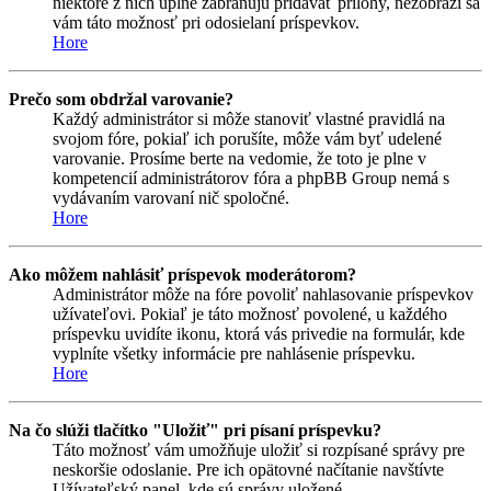
niektoré z nich úplne zabraňujú pridávať prílohy, nezobrazí sa
vám táto možnosť pri odosielaní príspevkov.
Hore
Prečo som obdržal varovanie?
Každý administrátor si môže stanoviť vlastné pravidlá na
svojom fóre, pokiaľ ich porušíte, môže vám byť udelené
varovanie. Prosíme berte na vedomie, že toto je plne v
kompetencií administrátorov fóra a phpBB Group nemá s
vydávaním varovaní nič spoločné.
Hore
Ako môžem nahlásiť príspevok moderátorom?
Administrátor môže na fóre povoliť nahlasovanie príspevkov
užívateľovi. Pokiaľ je táto možnosť povolené, u každého
príspevku uvidíte ikonu, ktorá vás privedie na formulár, kde
vyplníte všetky informácie pre nahlásenie príspevku.
Hore
Na čo slúži tlačítko "Uložiť" pri písaní príspevku?
Táto možnosť vám umožňuje uložiť si rozpísané správy pre
neskoršie odoslanie. Pre ich opätovné načítanie navštívte
Užívateľský panel, kde sú správy uložené.