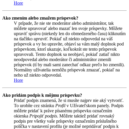
Hore
Ako zmením alebo zmažem príspevok?
V prípade, že nie ste moderátor alebo administrátor, tak
môžete upravovať alebo mazať len svoje príspevky. Môžete
upraviť správu (niekedy len do obmedzeného času) kliknutím
na tlačítko
upraviť
. Pokiaľ už niekto odpovedal na váš
príspevok a vy ho upravíte, objaví sa vám malý doplnok pod
príspevkom, ktorí ukazuje, koľkokrát ste tento príspevok
upravovali. Tento doplnok sa neobjaví, pokiaľ zatiaľ nikto
neodpovedal alebo moderátor či administrátor zmenili
príspevok (tí by mali sami zanechať odkaz prečo ho zmenili).
Normálny užívatelia nemôžu príspevok zmazať, pokiaľ na
neho už niekto odpovedal.
Hore
Ako pridám podpis k môjmu príspevku?
Pridať podpis znamená, že si musíte najprv nie aký vytvoriť.
To urobíte cez stránku
Profil
v Užívateľskom panely. Podpis
môžete pridať k práve písanému príspevku označením
okienka
Pripojiť podpis
. Môžete taktiež pridať rovnaký
podpis pre všetky vaše príspevky označením príslušného
políčka v nastavení profilu (je možné nepridávať podpis k