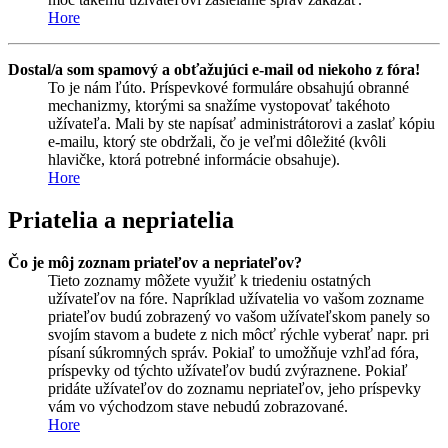
Hore
Dostal/a som spamový a obťažujúci e-mail od niekoho z fóra!
To je nám ľúto. Príspevkové formuláre obsahujú obranné
mechanizmy, ktorými sa snažíme vystopovať takéhoto
užívateľa. Mali by ste napísať administrátorovi a zaslať kópiu
e-mailu, ktorý ste obdržali, čo je veľmi dôležité (kvôli
hlavičke, ktorá potrebné informácie obsahuje).
Hore
Priatelia a nepriatelia
Čo je môj zoznam priateľov a nepriateľov?
Tieto zoznamy môžete využiť k triedeniu ostatných
užívateľov na fóre. Napríklad užívatelia vo vašom zozname
priateľov budú zobrazený vo vašom užívateľskom panely so
svojím stavom a budete z nich môcť rýchle vyberať napr. pri
písaní súkromných správ. Pokiaľ to umožňuje vzhľad fóra,
príspevky od týchto užívateľov budú zvýraznene. Pokiaľ
pridáte užívateľov do zoznamu nepriateľov, jeho príspevky
vám vo východzom stave nebudú zobrazované.
Hore