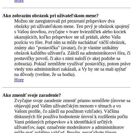
Hore
Ako zobrazím obrázok pri užívateľskom mene?
Možno ste zaregistrovali pri prezeraní príspevkov dva
obrázky pri užívateľskom mene. Ten prvý je obrázok spojený
s Vašou úrovňou, zvyčajne v tvare hviezdičiek alebo kociek
ukazujúcich, koľko príspevkov ste už pridali, alebo Vašu
pozíciu vo fóre. Pod ním sa môže nachádzať väčší obrázok,
známy ako "postavička" (avatar), čo je vlastne unikátny
obrázok každého užívateľa. Záleží na administrátorovi fóra, či
postavičky povolí, či ako s nimi naloží (v akej podobe sa
zobrazia). Pokiaľ nemôžete využívať postavičky, potom práve
vtedy toto administrátori zakázali, a Vy by ste sa mali spýtať
na dôvody (veríme, že sa hodia).
Hore
Ako zmeniť svoje zaradenie?
Zvyčajne svoje zaradenie zmeniť priamo nemôžete (úrovne sa
objavujú pod Vašim užívateľským menom v témach a vo
Vašom profile, čo záleží na použitom vzhľade). Väčšina
diskusných fór používa hodnotenie úrovní k rozlíšeniu počtu
Vami pridaných príspevkov a k identifikácií určitých
užívateľov, napr. označenie moderátorov a administrátorov
môže mať zvláštny vzhľad. Prosím, nezaťažujte fórum