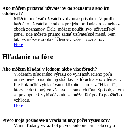
Ako môžem pridávať užívateľov do zoznamu alebo ich
odoberať?
Môžete pridávať užívateľov dvoma spôsobmi. V profile
každého užívateľa je odkaz pre jeho pridanie do jedného z
oboch zoznamov. Ďalej môžete použiť svoj užívateľský
panel, kde môžete priamo zadať užívateľské mená. Sem
taktiež môžete odobrať členov z vašich zoznamov.
Hore
Hľadanie na fóre
Ako môžem hľadať v jednom alebo viac fórach?
Vložením hľadaného výrazu do vyhľadávacieho poľa
umiestneného na titulnej stránke, na fórach alebo v témach.
Pre Pokročilé vyhľadávanie kliknite na odkaz "Hľadať",
ktorý je dostupný vo všetkých stránkach fóra. Spôsob, akým
sa pristupuje k vyhľadávaniu sa môže líšiť podľa použitého
vzhľadu.
Hore
Prečo moja požiadavka vracia nulový počet výsledkov?
Vami hľadaný výraz bol pravdepodobne príliš obecný a