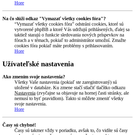
Hore
Na čo slúži odkaz "Vymazať všetky cookies fóra"?
“Vymazať všetky cookies fóra” odstráni cookies, ktoré sú
vytvorené phpBB a ktoré Vás udržujú prihlásených, ďalej sa
taktiež starajú o funkcie sledovania nových príspevkov na
fórach a v témach, pokiaľ to administrátor umožní. Zmažte
cookies fóra pokiaľ máte problémy s prihlasovaním.
Hore
Užívateľské nastavenia
Ako zmením svoje nastavenia?
Všetky Vaše nastavenia (pokiaľ ste zaregistrovaný) sú
uložené v databáze. Ku zmene stačí stlačiť tlačítko odkazu
Nastavenia
(zvyčajne sa objavuje na hornej časti stránky, ale
nemusí to byť pravidlom). Takto si môžete zmeniť všetky
svoje nastavenia.
Hore
Časy sú chybné!
Časy sú takmer vždy v poriadku, avšak to, čo vidíte sú časy