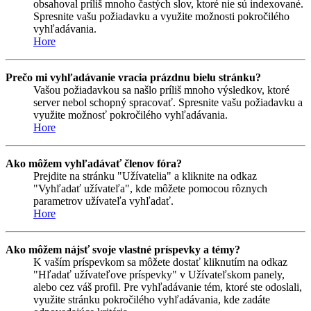
obsahoval príliš mnoho častých slov, ktoré nie sú indexované.
Spresnite vašu požiadavku a využite možnosti pokročilého
vyhľadávania.
Hore
Prečo mi vyhľadávanie vracia prázdnu bielu stránku?
Vašou požiadavkou sa našlo príliš mnoho výsledkov, ktoré
server nebol schopný spracovať. Spresnite vašu požiadavku a
využite možnosť pokročilého vyhľadávania.
Hore
Ako môžem vyhľadávať členov fóra?
Prejdite na stránku "Užívatelia" a kliknite na odkaz
"Vyhľadať užívateľa", kde môžete pomocou rôznych
parametrov užívateľa vyhľadať.
Hore
Ako môžem nájsť svoje vlastné príspevky a témy?
K vaším príspevkom sa môžete dostať kliknutím na odkaz
"Hľadať užívateľove príspevky" v Užívateľskom panely,
alebo cez váš profil. Pre vyhľadávanie tém, ktoré ste odoslali,
využite stránku pokročilého vyhľadávania, kde zadáte