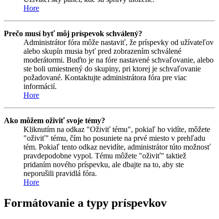
Hore
Prečo musí byť môj príspevok schválený?
Administrátor fóra môže nastaviť, že príspevky od užívateľov
alebo skupín musia byť pred zobrazením schválené
moderátormi. Buďto je na fóre nastavené schvaľovanie, alebo
ste boli umiestnený do skupiny, pri ktorej je schvaľovanie
požadované. Kontaktujte administrátora fóra pre viac
informácií.
Hore
Ako môžem oživiť svoje témy?
Kliknutím na odkaz "Oživiť tému", pokiaľ ho vidíte, môžete
"oživiť" tému, čím ho posuniete na prvé miesto v prehľadu
tém. Pokiaľ tento odkaz nevidíte, administrátor túto možnosť
pravdepodobne vypol. Tému môžete "oživiť" taktiež
pridaním nového príspevku, ale dbajte na to, aby ste
neporušili pravidlá fóra.
Hore
Formátovanie a typy príspevkov