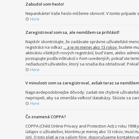
Zabudol som heslo!
Nepanikárte! Vaše heslo môžeme obnoviť. V tomto prípade st
Hore
Zaregistroval som sa, ale nemôžem sa prihlásiť!
Najskôr skontrolujte, že zadávate správne užívateľské meno 
registrácii na odkaz
... a je mi menej ako 13 rokov
, budete mu
aktiváciu všetkých nových registrácií, buď Vami, alebo admini
postupujte podľa inštrukcií v ňom uvedených, pokiaľ ste tent
nežiaducich
užívateľov, ktorý sa snažia iba obťažovať. Pokiaľ s
Hore
V minulosti som sa zaregistroval, avšak teraz sa nemôžem 
Najpravdepodobnejšie dôvody: zadali ste chybné užívateľské me
neprispeli, aby sa zmenšila veľkosť databázy. Skúste sa zar
Hore
Čo znamená COPPA?
COPPA (Child Online Privacy and Protection Act) z roku 199
údajov o užívateľovi, ktorému je menej ako 13 rokov, musí ma
istý, či toto platí aj na vašom fóre, doporučujeme konta