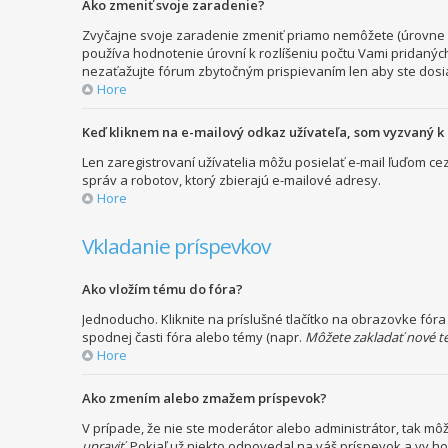
Ako zmeniť svoje zaradenie?
Zvyčajne svoje zaradenie zmeniť priamo nemôžete (úrovne s
používa hodnotenie úrovní k rozlíšeniu počtu Vami pridaných
nezaťažujte fórum zbytočným prispievaním len aby ste dosia
Hore
Keď kliknem na e-mailový odkaz užívateľa, som vyzvaný k 
Len zaregistrovaní užívatelia môžu posielať e-mail ľuďom c
správ a robotov, ktorý zbierajú e-mailové adresy.
Hore
Vkladanie príspevkov
Ako vložím tému do fóra?
Jednoducho. Kliknite na príslušné tlačítko na obrazovke fór
spodnej časti fóra alebo témy (napr.
Môžete zakladať nové t
Hore
Ako zmením alebo zmažem príspevok?
V prípade, že nie ste moderátor alebo administrátor, tak m
upraviť
. Pokiaľ už niekto odpovedal na váš príspevok a vy h