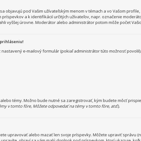
a objavujú pod Vašim užívateľským menom v témach a vo Vašom profile, č
 príspevkov a k identifikácií určitých užívateľov, napr. označenie moderá
hli vyššej úrovne. Moderátor alebo administrátor potom môže počet Vašich
prihláseniu!
ez nastavený e-mailový formulár (pokiaľ administrátor túto možnosť povol
a alebo témy. Možno bude nutné sa zaregistrovať, kým budete môcť prispie
émy v tomto fóre, Môžete odpovedať na témy v tomto fóre, atď.
).
ôžete upravovať alebo mazať len svoje príspevky. Môžete upraviť správu (
o upravíte, objaví sa vám malý doplnok pod príspevkom, ktorí ukazuje, koľ