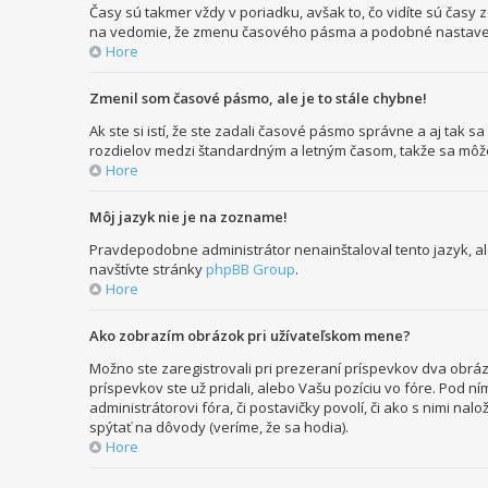
Časy sú takmer vždy v poriadku, avšak to, čo vidíte sú čas
na vedomie, že zmenu časového pásma a podobné nastavenia m
Hore
Zmenil som časové pásmo, ale je to stále chybne!
Ak ste si istí, že ste zadali časové pásmo správne a aj tak 
rozdielov medzi štandardným a letným časom, takže sa môže
Hore
Môj jazyk nie je na zozname!
Pravdepodobne administrátor nenainštaloval tento jazyk, aleb
navštívte stránky
phpBB Group
.
Hore
Ako zobrazím obrázok pri užívateľskom mene?
Možno ste zaregistrovali pri prezeraní príspevkov dva obráz
príspevkov ste už pridali, alebo Vašu pozíciu vo fóre. Pod 
administrátorovi fóra, či postavičky povolí, či ako s nimi na
spýtať na dôvody (veríme, že sa hodia).
Hore