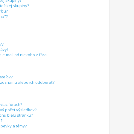
kej skupiny?
eľskej skupiny?
arbu?
ina"?
vy!
ávy!
 e-mail od niekoho z fóra!
ateľov?
 zoznamu alebo ich odoberať?
viac fórach?
vý počet výsledkov?
dnu bielu stránku?
a?
spevky a témy?