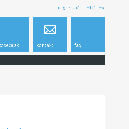
Registrovať
|
Prihlásenie
koseca.sk
kontakt
faq