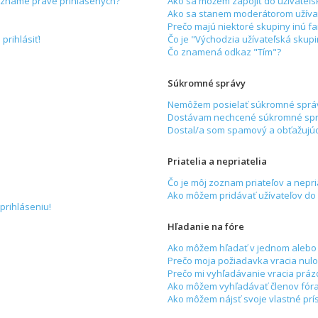
zozname práve prihlásených?
Ako sa môžem zapojiť do užívateľs
Ako sa stanem moderátorom užívat
Prečo majú niektoré skupiny inú f
prihlásiť!
Čo je "Východzia užívateľská skup
Čo znamená odkaz "Tím"?
Súkromné správy
Nemôžem posielať súkromné sprá
Dostávam nechcené súkromné spr
Dostal/a som spamový a obťažujúci
Priatelia a nepriatelia
Čo je môj zoznam priateľov a nepri
Ako môžem pridávať užívateľov do
prihláseniu!
Hľadanie na fóre
Ako môžem hľadať v jednom alebo 
Prečo moja požiadavka vracia nulo
Prečo mi vyhľadávanie vracia práz
Ako môžem vyhľadávať členov fór
Ako môžem nájsť svoje vlastné prí