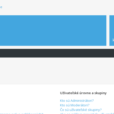
ie
Užívateľské úrovne a skupiny
Kto sú Administrátori?
Kto sú Moderátori?
Čo sú užívateľské skupiny?