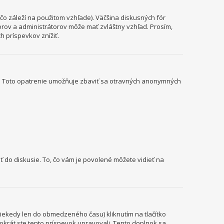
o záleží na použitom vzhľade). Väčšina diskusných fór
torov a administrátorov môže mať zvláštny vzhľad. Prosím,
 príspevkov znížiť.
il). Toto opatrenie umožňuje zbaviť sa otravných anonymných
ť do diskusie. To, čo vám je povolené môžete vidieť na
niekedy len do obmedzeného času) kliknutím na tlačítko
kokrát ste tento príspevok upravovali. Tento doplnok sa