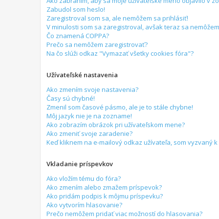
Ako zabránim, aby sa moje užívateľské meno objavilo v 
Zabudol som heslo!
Zaregistroval som sa, ale nemôžem sa prihlásiť!
V minulosti som sa zaregistroval, avšak teraz sa nemôžem 
Čo znamená COPPA?
Prečo sa nemôžem zaregistrovať?
Na čo slúži odkaz "Vymazať všetky cookies fóra"?
Užívateľské nastavenia
Ako zmením svoje nastavenia?
Časy sú chybné!
Zmenil som časové pásmo, ale je to stále chybne!
Môj jazyk nie je na zozname!
Ako zobrazím obrázok pri užívateľskom mene?
Ako zmeniť svoje zaradenie?
Keď kliknem na e-mailový odkaz užívateľa, som vyzvaný k 
Vkladanie príspevkov
Ako vložím tému do fóra?
Ako zmením alebo zmažem príspevok?
Ako pridám podpis k môjmu príspevku?
Ako vytvorím hlasovanie?
Prečo nemôžem pridať viac možností do hlasovania?