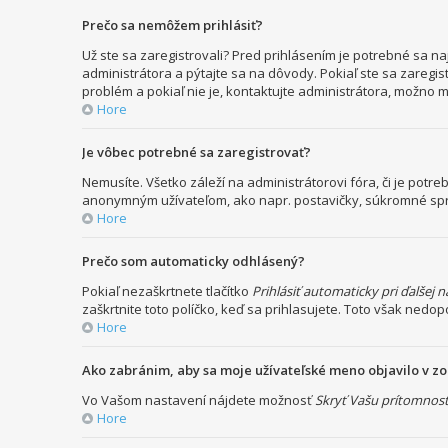
Prečo sa nemôžem prihlásiť?
Už ste sa zaregistrovali? Pred prihlásením je potrebné sa n
administrátora a pýtajte sa na dôvody. Pokiaľ ste sa zaregist
problém a pokiaľ nie je, kontaktujte administrátora, možno 
Hore
Je vôbec potrebné sa zaregistrovať?
Nemusíte. Všetko záleží na administrátorovi fóra, či je po
anonymným užívateľom, ako napr. postavičky, súkromné správy
Hore
Prečo som automaticky odhlásený?
Pokiaľ nezaškrtnete tlačítko
Prihlásiť automaticky pri ďalšej 
zaškrtnite toto políčko, keď sa prihlasujete. Toto však nedop
Hore
Ako zabránim, aby sa moje užívateľské meno objavilo v 
Vo Vašom nastavení nájdete možnosť
Skryť Vašu prítomnosť
Hore