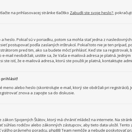
lačte na prihlasovacej stránke tlačítko
Zabudli ste svoje heslo?
, pokračuj
a heslo. Pokiaľ sú v poriadku, potom sa mohla stať jedna z nasledovných d
sieť postupovať podľa zaslaných inštrukcií. Pokiaľ toto nie je ten prípad, 
strátorom pred tim, ako sa budete môcť prihlásiť. Keď ste sa registrovali, 
o e-mail neobdržali, uistite sa, že Vaša e-mailová adresa je platná. Jedný
i ste istí, že e-mailová adresa, ktorú ste použili je platná, kontaktujte adm
prihlásiť!
no alebo heslo (skontrolujte e-mail, ktorý ste obdržali pri registrácií). J
egistrovať znova a zapojte sa do diskusie.
8 je zákon Spojených Štátov, ktorý má chrániť mládež na internete. Na str
ť súhlas rodičov alebo zákonných zástupcov, aby tieto data uložil. Tento zá
ktovať vášho právneho poradcu, phpBB Team nemôže a nebude poskytovať p