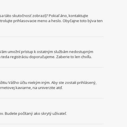
a táto skutočnosť zobrazí)? Pokiaľ áno, kontaktujte
ontrolujte prihlasovacie meno a heslo. Obyčajne toto býva ten
cia Vám umožní prístup k ostatným službám nedostupným
teda registráciu doporučujeme. Zaberie to len chvíľu.
itiu Vášho účtu niekým iným. Aby ste zostali prihlásený,
ernetovej kaviarne, na univerzite atď.
v. Budete počítaný ako skrytý užívateľ.