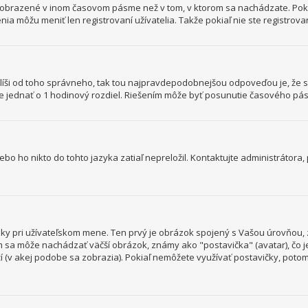
y zobrazené v inom časovom pásme než v tom, v ktorom sa nachádzate. Poki
ôžu meniť len registrovaní užívatelia. Takže pokiaľ nie ste registrovaný
sa líši od toho správneho, tak tou najpravdepodobnejšou odpoveďou je, že 
 jednať o 1 hodinový rozdiel. Riešením môže byť posunutie časového pás
o ho nikto do tohto jazyka zatiaľ nepreložil. Kontaktujte administrátora, p
ky pri užívateľskom mene. Ten prvý je obrázok spojený s Vašou úrovňou, z
ním sa môže nachádzať väčší obrázok, známy ako "postavička" (avatar), čo 
loží (v akej podobe sa zobrazia). Pokiaľ nemôžete využívať postavičky, potom