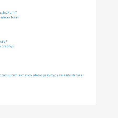
 záložkami?
alebo fóra?
fóre?
 prílohy?
žujúcich e-mailov alebo právnych záležitostí fóra?