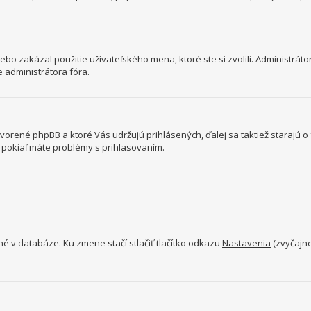
bo zakázal použitie užívateľského mena, ktoré ste si zvolili. Administrátor
e administrátora fóra.
tvorené phpBB a ktoré Vás udržujú prihlásených, ďalej sa taktiež starajú 
a pokiaľ máte problémy s prihlasovaním.
né v databáze. Ku zmene stačí stlačiť tlačítko odkazu
Nastavenia
(zvyčajne