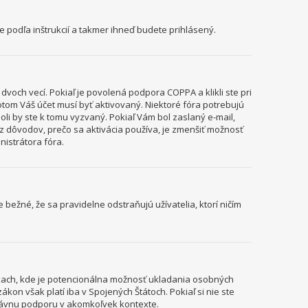
te podľa inštrukcií a takmer ihneď budete prihlásený.
voch vecí. Pokiaľ je povolená podpora COPPA a klikli ste pri
potom Váš účet musí byť aktivovaný. Niektoré fóra potrebujú
boli by ste k tomu vyzvaný. Pokiaľ Vám bol zaslaný e-mail,
m z dôvodov, prečo sa aktivácia používa, je zmenšiť možnosť
inistrátora fóra.
e bežné, že sa pravidelne odstraňujú užívatelia, ktorí ničím
ánkach, kde je potencionálna možnosť ukladania osobných
kon však platí iba v Spojených Štátoch. Pokiaľ si nie ste
rávnu podporu v akomkoľvek kontexte.