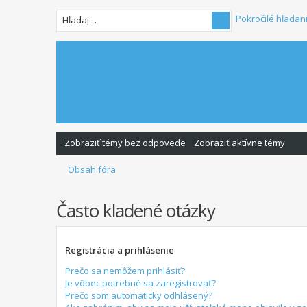
Pokročilé hľadan
Zobraziť témy bez odpovede
Zobraziť aktívne témy
Obsah fóra
Často kladené otázky
Registrácia a prihlásenie
Prečo sa nemôžem prihlásiť?
Je vôbec potrebné sa zaregistrovať?
Prečo som automaticky odhlásený?