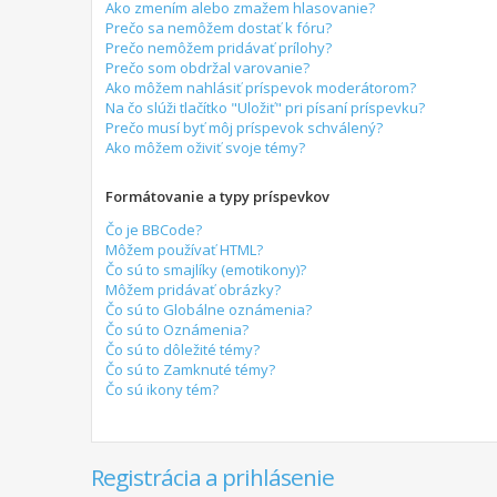
Ako zmením alebo zmažem hlasovanie?
Prečo sa nemôžem dostať k fóru?
Prečo nemôžem pridávať prílohy?
Prečo som obdržal varovanie?
Ako môžem nahlásiť príspevok moderátorom?
Na čo slúži tlačítko "Uložiť" pri písaní príspevku?
Prečo musí byť môj príspevok schválený?
Ako môžem oživiť svoje témy?
Formátovanie a typy príspevkov
Čo je BBCode?
Môžem používať HTML?
Čo sú to smajlíky (emotikony)?
Môžem pridávať obrázky?
Čo sú to Globálne oznámenia?
Čo sú to Oznámenia?
Čo sú to dôležité témy?
Čo sú to Zamknuté témy?
Čo sú ikony tém?
Registrácia a prihlásenie