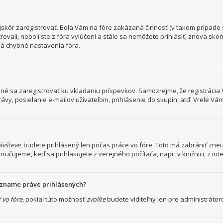
ajskôr zaregistrovať. Bola Vám na fóre zakázaná činnosť (v takom prípade s
rovali, neboli ste z fóra vylúčení a stále sa nemôžete prihlásiť, znova sk
má chybné nastavenia fóra.
trebné sa zaregistrovať ku vkladaniu príspevkov. Samozrejme, že registrá
, posielanie e-mailov užívateľom, prihlásenie do skupín, atď. Vrele Vám 
návšteve
, budete prihlásený len počas práce vo fóre. Toto má zabrániť zneuž
oručujeme, keď sa prihlasujete z verejného počítača, napr. v knižnici, z int
zozname práve prihlásených?
 vo fóre
, pokiaľ túto možnosť
zvolíte
budete viditeľný len pre administrátoro