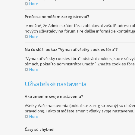
Hore
Prečo sa nemôžem zaregistrovať?
Je možné, že Administrátor fóra zablokoval vašu IP adresu ale
nových užívateľov na fórum. Pre ďalšie informácie kontaktuj
Hore
Na čo slúži odkaz "Vymazať všetky cookies fóra"?
“Vymazať všetky cookies fóra” odstráni cookies, ktoré sú vy
témach, pokiaľ to administrátor umožní. Zmažte cookies fór
Hore
Užívateľské nastavenia
Ako zmením svoje nastavenia?
Všetky Vaše nastavenia (pokiaľ ste zaregistrovaný) sú ulože
pravidlom). Takto si môžete zmeniť všetky svoje nastavenia.
Hore
Časy sú chybné!