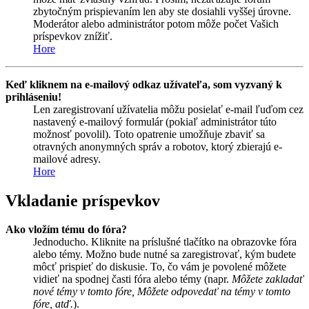
zbytočným prispievaním len aby ste dosiahli vyššej úrovne.
Moderátor alebo administrátor potom môže počet Vašich
príspevkov znížiť.
Hore
Keď kliknem na e-mailový odkaz užívateľa, som vyzvaný k
prihláseniu!
Len zaregistrovaní užívatelia môžu posielať e-mail ľuďom cez
nastavený e-mailový formulár (pokiaľ administrátor túto
možnosť povolil). Toto opatrenie umožňuje zbaviť sa
otravných anonymných správ a robotov, ktorý zbierajú e-
mailové adresy.
Hore
Vkladanie príspevkov
Ako vložím tému do fóra?
Jednoducho. Kliknite na príslušné tlačítko na obrazovke fóra
alebo témy. Možno bude nutné sa zaregistrovať, kým budete
môcť prispieť do diskusie. To, čo vám je povolené môžete
vidieť na spodnej časti fóra alebo témy (napr.
Môžete zakladať
nové témy v tomto fóre, Môžete odpovedať na témy v tomto
fóre, atď.
).