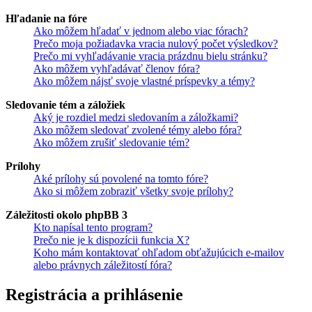
Hľadanie na fóre
Ako môžem hľadať v jednom alebo viac fórach?
Prečo moja požiadavka vracia nulový počet výsledkov?
Prečo mi vyhľadávanie vracia prázdnu bielu stránku?
Ako môžem vyhľadávať členov fóra?
Ako môžem nájsť svoje vlastné príspevky a témy?
Sledovanie tém a záložiek
Aký je rozdiel medzi sledovaním a záložkami?
Ako môžem sledovať zvolené témy alebo fóra?
Ako môžem zrušiť sledovanie tém?
Prílohy
Aké prílohy sú povolené na tomto fóre?
Ako si môžem zobraziť všetky svoje prílohy?
Záležitosti okolo phpBB 3
Kto napísal tento program?
Prečo nie je k dispozícii funkcia X?
Koho mám kontaktovať ohľadom obťažujúcich e-mailov
alebo právnych záležitostí fóra?
Registrácia a prihlásenie