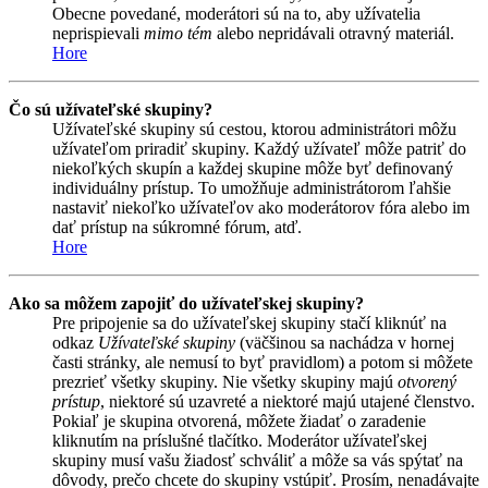
Obecne povedané, moderátori sú na to, aby užívatelia
neprispievali
mimo tém
alebo nepridávali otravný materiál.
Hore
Čo sú užívateľské skupiny?
Užívateľské skupiny sú cestou, ktorou administrátori môžu
užívateľom priradiť skupiny. Každý užívateľ môže patriť do
niekoľkých skupín a každej skupine môže byť definovaný
individuálny prístup. To umožňuje administrátorom ľahšie
nastaviť niekoľko užívateľov ako moderátorov fóra alebo im
dať prístup na súkromné fórum, atď.
Hore
Ako sa môžem zapojiť do užívateľskej skupiny?
Pre pripojenie sa do užívateľskej skupiny stačí kliknúť na
odkaz
Užívateľské skupiny
(väčšinou sa nachádza v hornej
časti stránky, ale nemusí to byť pravidlom) a potom si môžete
prezrieť všetky skupiny. Nie všetky skupiny majú
otvorený
prístup
, niektoré sú uzavreté a niektoré majú utajené členstvo.
Pokiaľ je skupina otvorená, môžete žiadať o zaradenie
kliknutím na príslušné tlačítko. Moderátor užívateľskej
skupiny musí vašu žiadosť schváliť a môže sa vás spýtať na
dôvody, prečo chcete do skupiny vstúpiť. Prosím, nenadávajte