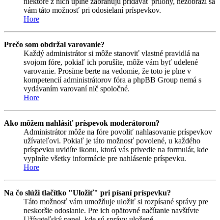
niektoré z nich úplne zabraňujú pridávať prílohy, nezobrazí sa
vám táto možnosť pri odosielaní príspevkov.
Hore
Prečo som obdržal varovanie?
Každý administrátor si môže stanoviť vlastné pravidlá na
svojom fóre, pokiaľ ich porušíte, môže vám byť udelené
varovanie. Prosíme berte na vedomie, že toto je plne v
kompetencií administrátorov fóra a phpBB Group nemá s
vydávaním varovaní nič spoločné.
Hore
Ako môžem nahlásiť príspevok moderátorom?
Administrátor môže na fóre povoliť nahlasovanie príspevkov
užívateľovi. Pokiaľ je táto možnosť povolené, u každého
príspevku uvidíte ikonu, ktorá vás privedie na formulár, kde
vyplníte všetky informácie pre nahlásenie príspevku.
Hore
Na čo slúži tlačítko "Uložiť" pri písaní príspevku?
Táto možnosť vám umožňuje uložiť si rozpísané správy pre
neskoršie odoslanie. Pre ich opätovné načítanie navštívte
Užívateľský panel, kde sú správy uložené.