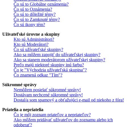
Čo sú to Globálne oznámenia?
Čo sú to Oznámenia?
Čo sú to dôležité témy?
Čo sú to Zamknuté témy?
Čo sú ikony tém?
Užívateľské úrovne a skupiny
Kto sú Administrátori?
Kto sú Moderátori?
Čo sú užívateľské skupiny?
Ako sa môžem zapojiť do užívateľskej skupiny?
Ako sa stanem moderátorom užívateľskej skupiny?
Prečo majú niektoré skupiny inú farbu?
Čo je "Východzia užívateľská skupina"?
Čo znamená odkaz "Tím"?
Súkromné správy
Nemôžem posielať súkromné správy!
Dostávam nechcené súkromné správy!
Dostal/a som spamový a obťažujúci e-mail od niekoho z fóra!
Priatelia a nepriatelia
Čo je môj zoznam priateľov a nepriateľov?
Ako môžem pridávať užívateľov do zoznamu alebo ich
odoberať?