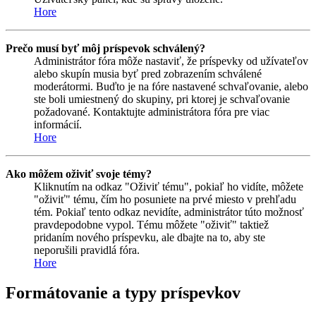
Hore
Prečo musí byť môj príspevok schválený?
Administrátor fóra môže nastaviť, že príspevky od užívateľov
alebo skupín musia byť pred zobrazením schválené
moderátormi. Buďto je na fóre nastavené schvaľovanie, alebo
ste boli umiestnený do skupiny, pri ktorej je schvaľovanie
požadované. Kontaktujte administrátora fóra pre viac
informácií.
Hore
Ako môžem oživiť svoje témy?
Kliknutím na odkaz "Oživiť tému", pokiaľ ho vidíte, môžete
"oživiť" tému, čím ho posuniete na prvé miesto v prehľadu
tém. Pokiaľ tento odkaz nevidíte, administrátor túto možnosť
pravdepodobne vypol. Tému môžete "oživiť" taktiež
pridaním nového príspevku, ale dbajte na to, aby ste
neporušili pravidlá fóra.
Hore
Formátovanie a typy príspevkov