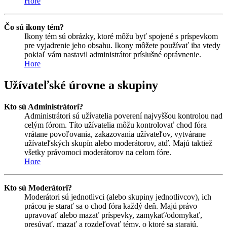
Hore
Čo sú ikony tém?
Ikony tém sú obrázky, ktoré môžu byť spojené s príspevkom
pre vyjadrenie jeho obsahu. Ikony môžete používať iba vtedy
pokiaľ vám nastavil administrátor príslušné oprávnenie.
Hore
Užívateľské úrovne a skupiny
Kto sú Administrátori?
Administrátori sú užívatelia poverení najvyššou kontrolou nad
celým fórom. Títo užívatelia môžu kontrolovať chod fóra
vrátane povoľovania, zakazovania užívateľov, vytvárane
užívateľských skupín alebo moderátorov, atď. Majú taktiež
všetky právomoci moderátorov na celom fóre.
Hore
Kto sú Moderátori?
Moderátori sú jednotlivci (alebo skupiny jednotlivcov), ich
prácou je starať sa o chod fóra každý deň. Majú právo
upravovať alebo mazať príspevky, zamykať/odomykať,
presúvať, mazať a rozdeľovať témy, o ktoré sa starajú.