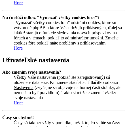
Hore
Na čo slúži odkaz "Vymazať všetky cookies fóra"?
“Vymazať všetky cookies fóra” odstráni cookies, ktoré sú
vytvorené phpBB a ktoré Vás udržujú prihlásených, ďalej sa
taktiež starajú o funkcie sledovania nových príspevkov na
fórach a v témach, pokiaľ to administrátor umožní. Zmažte
cookies fóra pokiaľ máte problémy s prihlasovaním.
Hore
Užívateľské nastavenia
Ako zmením svoje nastavenia?
Všetky Vaše nastavenia (pokiaľ ste zaregistrovaný) sú
uložené v databáze. Ku zmene stačí stlačiť tlačítko odkazu
Nastavenia
(zvyčajne sa objavuje na hornej časti stránky, ale
nemusí to byť pravidlom). Takto si môžete zmeniť všetky
svoje nastavenia.
Hore
Časy sú chybné!
Časy sú takmer vždy v poriadku, avšak to, čo vidíte sú časy