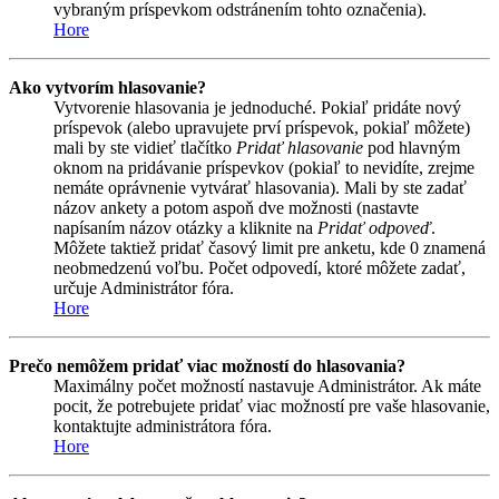
vybraným príspevkom odstránením tohto označenia).
Hore
Ako vytvorím hlasovanie?
Vytvorenie hlasovania je jednoduché. Pokiaľ pridáte nový
príspevok (alebo upravujete prví príspevok, pokiaľ môžete)
mali by ste vidieť tlačítko
Pridať hlasovanie
pod hlavným
oknom na pridávanie príspevkov (pokiaľ to nevidíte, zrejme
nemáte oprávnenie vytvárať hlasovania). Mali by ste zadať
názov ankety a potom aspoň dve možnosti (nastavte
napísaním názov otázky a kliknite na
Pridať odpoveď
.
Môžete taktiež pridať časový limit pre anketu, kde 0 znamená
neobmedzenú voľbu. Počet odpovedí, ktoré môžete zadať,
určuje Administrátor fóra.
Hore
Prečo nemôžem pridať viac možností do hlasovania?
Maximálny počet možností nastavuje Administrátor. Ak máte
pocit, že potrebujete pridať viac možností pre vaše hlasovanie,
kontaktujte administrátora fóra.
Hore