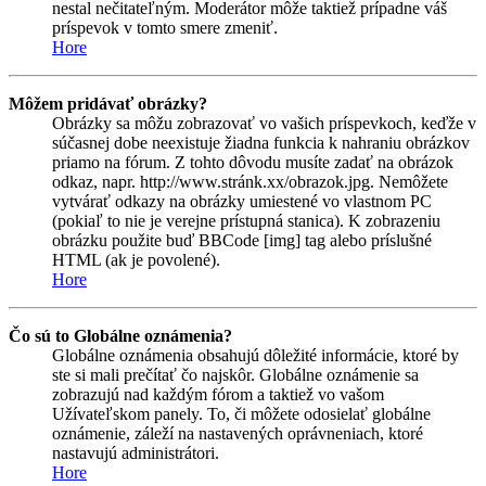
nestal nečitateľným. Moderátor môže taktiež prípadne váš
príspevok v tomto smere zmeniť.
Hore
Môžem pridávať obrázky?
Obrázky sa môžu zobrazovať vo vašich príspevkoch, keďže v
súčasnej dobe neexistuje žiadna funkcia k nahraniu obrázkov
priamo na fórum. Z tohto dôvodu musíte zadať na obrázok
odkaz, napr. http://www.stránk.xx/obrazok.jpg. Nemôžete
vytvárať odkazy na obrázky umiestené vo vlastnom PC
(pokiaľ to nie je verejne prístupná stanica). K zobrazeniu
obrázku použite buď BBCode [img] tag alebo príslušné
HTML (ak je povolené).
Hore
Čo sú to Globálne oznámenia?
Globálne oznámenia obsahujú dôležité informácie, ktoré by
ste si mali prečítať čo najskôr. Globálne oznámenie sa
zobrazujú nad každým fórom a taktiež vo vašom
Užívateľskom panely. To, či môžete odosielať globálne
oznámenie, záleží na nastavených oprávneniach, ktoré
nastavujú administrátori.
Hore