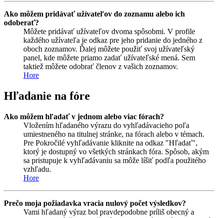
Ako môžem pridávať užívateľov do zoznamu alebo ich
odoberať?
Môžete pridávať užívateľov dvoma spôsobmi. V profile
každého užívateľa je odkaz pre jeho pridanie do jedného z
oboch zoznamov. Ďalej môžete použiť svoj užívateľský
panel, kde môžete priamo zadať užívateľské mená. Sem
taktiež môžete odobrať členov z vašich zoznamov.
Hore
Hľadanie na fóre
Ako môžem hľadať v jednom alebo viac fórach?
Vložením hľadaného výrazu do vyhľadávacieho poľa
umiestneného na titulnej stránke, na fórach alebo v témach.
Pre Pokročilé vyhľadávanie kliknite na odkaz "Hľadať",
ktorý je dostupný vo všetkých stránkach fóra. Spôsob, akým
sa pristupuje k vyhľadávaniu sa môže líšiť podľa použitého
vzhľadu.
Hore
Prečo moja požiadavka vracia nulový počet výsledkov?
Vami hľadaný výraz bol pravdepodobne príliš obecný a