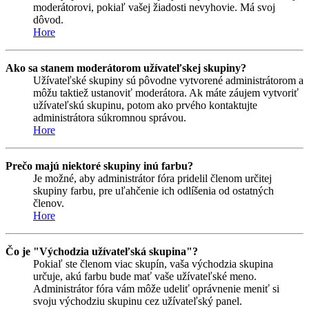
moderátorovi, pokiaľ vašej žiadosti nevyhovie. Má svoj
dôvod.
Hore
Ako sa stanem moderátorom užívateľskej skupiny?
Užívateľské skupiny sú pôvodne vytvorené administrátorom a
môžu taktiež ustanoviť moderátora. Ak máte záujem vytvoriť
užívateľskú skupinu, potom ako prvého kontaktujte
administrátora súkromnou správou.
Hore
Prečo majú niektoré skupiny inú farbu?
Je možné, aby administrátor fóra pridelil členom určitej
skupiny farbu, pre uľahčenie ich odlíšenia od ostatných
členov.
Hore
Čo je "Východzia užívateľská skupina"?
Pokiaľ ste členom viac skupín, vaša východzia skupina
určuje, akú farbu bude mať vaše užívateľské meno.
Administrátor fóra vám môže udeliť oprávnenie meniť si
svoju východziu skupinu cez užívateľský panel.