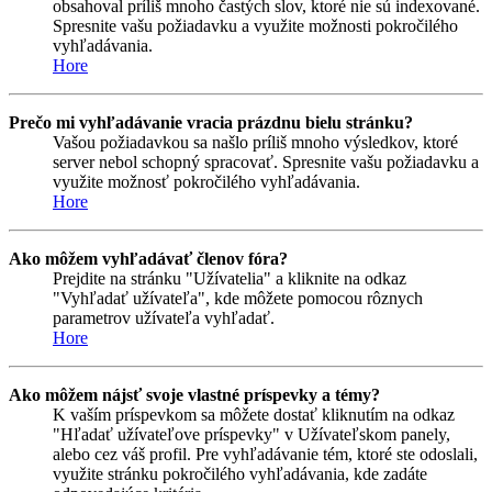
obsahoval príliš mnoho častých slov, ktoré nie sú indexované.
Spresnite vašu požiadavku a využite možnosti pokročilého
vyhľadávania.
Hore
Prečo mi vyhľadávanie vracia prázdnu bielu stránku?
Vašou požiadavkou sa našlo príliš mnoho výsledkov, ktoré
server nebol schopný spracovať. Spresnite vašu požiadavku a
využite možnosť pokročilého vyhľadávania.
Hore
Ako môžem vyhľadávať členov fóra?
Prejdite na stránku "Užívatelia" a kliknite na odkaz
"Vyhľadať užívateľa", kde môžete pomocou rôznych
parametrov užívateľa vyhľadať.
Hore
Ako môžem nájsť svoje vlastné príspevky a témy?
K vaším príspevkom sa môžete dostať kliknutím na odkaz
"Hľadať užívateľove príspevky" v Užívateľskom panely,
alebo cez váš profil. Pre vyhľadávanie tém, ktoré ste odoslali,
využite stránku pokročilého vyhľadávania, kde zadáte