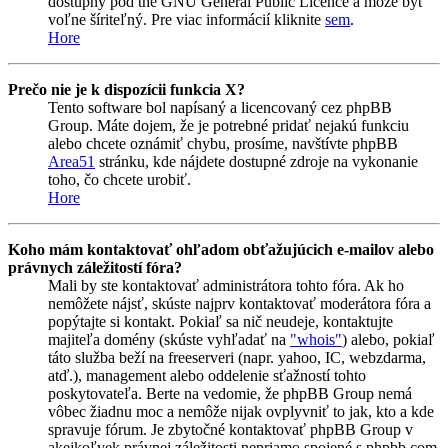
dostupný pod the GNU General Public Licence a môže byť
voľne šíriteľný. Pre viac informácií kliknite
sem
.
Hore
Prečo nie je k dispozícii funkcia X?
Tento software bol napísaný a licencovaný cez phpBB
Group. Máte dojem, že je potrebné pridať nejakú funkciu
alebo chcete oznámiť chybu, prosíme, navštívte phpBB
Area51
stránku, kde nájdete dostupné zdroje na vykonanie
toho, čo chcete urobiť.
Hore
Koho mám kontaktovať ohľadom obťažujúcich e-mailov alebo
právnych záležitostí fóra?
Mali by ste kontaktovať administrátora tohto fóra. Ak ho
nemôžete nájsť, skúste najprv kontaktovať moderátora fóra a
popýtajte si kontakt. Pokiaľ sa nič neudeje, kontaktujte
majiteľa domény (skúste vyhľadať na
"whois"
) alebo, pokiaľ
táto služba beží na freeserveri (napr. yahoo, IC, webzdarma,
atď.), management alebo oddelenie sťažností tohto
poskytovateľa. Berte na vedomie, že phpBB Group nemá
vôbec žiadnu moc a nemôže nijak ovplyvniť to jak, kto a kde
spravuje fórum. Je zbytočné kontaktovať phpBB Group v
akejkoľvek právnej záležitosti nepriamo spojené s phpbb.com