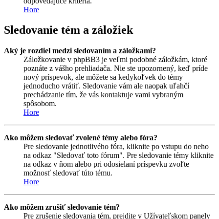
odpovedajúce kritéria.
Hore
Sledovanie tém a záložiek
Aký je rozdiel medzi sledovaním a záložkami?
Záložkovanie v phpBB3 je veľmi podobné záložkám, ktoré
poznáte z vášho prehliadača. Nie ste upozornený, keď príde
nový príspevok, ale môžete sa kedykoľvek do témy
jednoducho vrátiť. Sledovanie vám ale naopak uľahčí
prechádzanie tím, že vás kontaktuje vami vybraným
spôsobom.
Hore
Ako môžem sledovať zvolené témy alebo fóra?
Pre sledovanie jednotlivého fóra, kliknite po vstupu do neho
na odkaz "Sledovať toto fórum". Pre sledovanie témy kliknite
na odkaz v ňom alebo pri odosielaní príspevku zvoľte
možnosť sledovať túto tému.
Hore
Ako môžem zrušiť sledovanie tém?
Pre zrušenie sledovania tém, prejdite v Užívateľskom panely