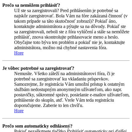
Prečo sa nemôžem prihlásiť?
Už ste sa zaregistrovali? Pred prihlásením je potrebné sa
najskôr zaregistrovať. Bola Vám na fóre zakázaná činnosť (v
takom prípade sa táto skutočnosť zobrazí)? Pokiaľ áno,
kontaktujte administrátora a pýtajte sa na dôvody. Pokiaľ ste
sa zaregistrovali, neboli ste z fóra vylúčení a stále sa nemôžete
prihlásiť, znova skontrolujte prihlasovacie meno a heslo.
Obyčajne toto býva ten problém a pokiaľ nie je, kontaktujte
administrátora, možno má chybné nastavenia fóra.
Hore
Je vôbec potrebné sa zaregistrovať?
Nemusíte. Všetko záleží na administrátorovi fóra, či je
potrebné sa zaregistrovať ku vkladaniu príspevkov.
Samozrejme, že registrácia Vám umožní prístup k ostatným
službám nedostupným anonymným užívateľom, ako napr.
postavičky, súkromné správy, posielanie e-mailov užívateľom,
prihlásenie do skupín, atď. Vrele Vám teda registráciu
doporučujeme. Zaberie to len chvíľu.
Hore
Prečo som automaticky odhlásený?
Pokiaľ nezaškrtnete tlačítko
Prihlásiť automaticky pri ďalšej