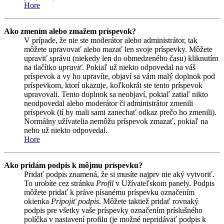
Hore
Ako zmením alebo zmažem príspevok?
V prípade, že nie ste moderátor alebo administrátor, tak
môžete upravovať alebo mazať len svoje príspevky. Môžete
upraviť správu (niekedy len do obmedzeného času) kliknutím
na tlačítko
upraviť
. Pokiaľ už niekto odpovedal na váš
príspevok a vy ho upravíte, objaví sa vám malý doplnok pod
príspevkom, ktorí ukazuje, koľkokrát ste tento príspevok
upravovali. Tento doplnok sa neobjaví, pokiaľ zatiaľ nikto
neodpovedal alebo moderátor či administrátor zmenili
príspevok (tí by mali sami zanechať odkaz prečo ho zmenili).
Normálny užívatelia nemôžu príspevok zmazať, pokiaľ na
neho už niekto odpovedal.
Hore
Ako pridám podpis k môjmu príspevku?
Pridať podpis znamená, že si musíte najprv nie aký vytvoriť.
To urobíte cez stránku
Profil
v Užívateľskom panely. Podpis
môžete pridať k práve písanému príspevku označením
okienka
Pripojiť podpis
. Môžete taktiež pridať rovnaký
podpis pre všetky vaše príspevky označením príslušného
políčka v nastavení profilu (je možné nepridávať podpis k