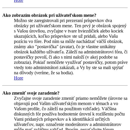
Hore
Ako zobrazím obrázok pri užívateľskom mene?
Možno ste zaregistrovali pri prezeraní príspevkov dva
obrázky pri užívateľskom mene. Ten prvý je obrázok spojený
s Vašou úrovňou, zvyčajne v tvare hviezdičiek alebo kociek
ukazujúcich, koľko príspevkov ste už pridali, alebo Vašu
pozíciu vo fóre. Pod ním sa môže nachádzať väčší obrázok,
známy ako "postavička" (avatar), čo je vlastne unikátny
obrázok každého užívateľa. Záleží na administrátorovi fóra, či
postavičky povolí, či ako s nimi naloží (v akej podobe sa
zobrazia). Pokiaľ nemôžete využívať postavičky, potom práve
vtedy toto administrátori zakázali, a Vy by ste sa mali spýtať
na dôvody (veríme, že sa hodia).
Hore
Ako zmeniť svoje zaradenie?
Zvyčajne svoje zaradenie zmeniť priamo nemôžete (úrovne sa
objavujú pod Vašim užívateľským menom v témach a vo
Vašom profile, čo záleží na použitom vzhľade). Väčšina
diskusných fór používa hodnotenie úrovní k rozlíšeniu počtu
Vami pridaných príspevkov a k identifikácií určitých
užívateľov, napr. označenie moderátorov a administrátorov
môže mať zvláštny vzhľad. Prosím, nezaťažujte fórum