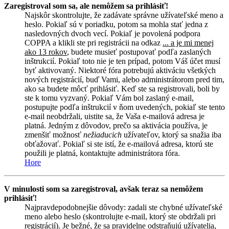
Zaregistroval som sa, ale nemôžem sa prihlásiť!
Najskôr skontrolujte, že zadávate správne užívateľské meno a
heslo. Pokiaľ sú v poriadku, potom sa mohla stať jedna z
nasledovných dvoch vecí. Pokiaľ je povolená podpora
COPPA a klikli ste pri registrácii na odkaz
... a je mi menej
ako 13 rokov
, budete musieť postupovať podľa zaslaných
inštrukcií. Pokiaľ toto nie je ten prípad, potom Váš účet musí
byť aktivovaný. Niektoré fóra potrebujú aktiváciu všetkých
nových registrácií, buď Vami, alebo administrátorom pred tim,
ako sa budete môcť prihlásiť. Keď ste sa registrovali, boli by
ste k tomu vyzvaný. Pokiaľ Vám bol zaslaný e-mail,
postupujte podľa inštrukcií v ňom uvedených, pokiaľ ste tento
e-mail neobdržali, uistite sa, že Vaša e-mailová adresa je
platná. Jedným z dôvodov, prečo sa aktivácia používa, je
zmenšiť možnosť
nežiaducich
užívateľov, ktorý sa snažia iba
obťažovať. Pokiaľ si ste istí, že e-mailová adresa, ktorú ste
použili je platná, kontaktujte administrátora fóra.
Hore
V minulosti som sa zaregistroval, avšak teraz sa nemôžem
prihlásiť!
Najpravdepodobnejšie dôvody: zadali ste chybné užívateľské
meno alebo heslo (skontrolujte e-mail, ktorý ste obdržali pri
registrácií). Je bežné, že sa pravidelne odstraňujú užívatelia,