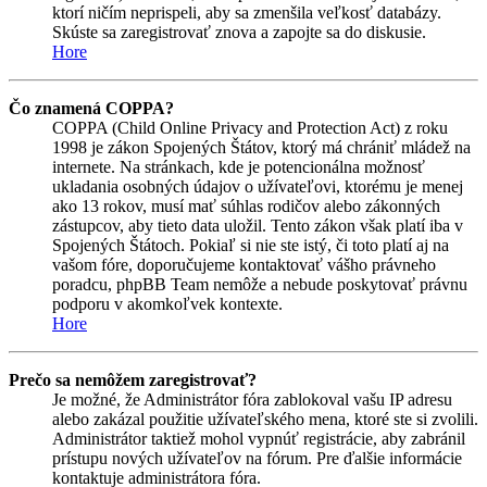
ktorí ničím neprispeli, aby sa zmenšila veľkosť databázy.
Skúste sa zaregistrovať znova a zapojte sa do diskusie.
Hore
Čo znamená COPPA?
COPPA (Child Online Privacy and Protection Act) z roku
1998 je zákon Spojených Štátov, ktorý má chrániť mládež na
internete. Na stránkach, kde je potencionálna možnosť
ukladania osobných údajov o užívateľovi, ktorému je menej
ako 13 rokov, musí mať súhlas rodičov alebo zákonných
zástupcov, aby tieto data uložil. Tento zákon však platí iba v
Spojených Štátoch. Pokiaľ si nie ste istý, či toto platí aj na
vašom fóre, doporučujeme kontaktovať vášho právneho
poradcu, phpBB Team nemôže a nebude poskytovať právnu
podporu v akomkoľvek kontexte.
Hore
Prečo sa nemôžem zaregistrovať?
Je možné, že Administrátor fóra zablokoval vašu IP adresu
alebo zakázal použitie užívateľského mena, ktoré ste si zvolili.
Administrátor taktiež mohol vypnúť registrácie, aby zabránil
prístupu nových užívateľov na fórum. Pre ďalšie informácie
kontaktuje administrátora fóra.