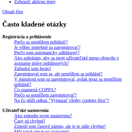
Zobraziť aktívne témy
Obsah fóra
Často kladené otázky
Registrácia a prihlásenie
Prečo sa nemôžem prihlásiť?
Je vôbec potrebné sa zaregistrovať?
Prečo som automaticky odhlásený?
Ako zabránim, aby sa moje užívateľské meno objavilo v
zozname práve prihlásených?
Zabudol som heslo!
Zaregistroval som sa, ale nemôžem sa prihlásiť!
V minulosti som sa zaregistroval, avšak teraz sa nemôžem
prihlásiť!
Čo znamená COPPA?
Prečo sa nemôžem zaregistrovať?
Na čo slúži odkaz "Vymazať všetky cookies fóra"?
Užívateľské nastavenia
Ako zmením svoje nastavenia?
Časy sú chybné!
Zmenil som časové pásmo, ale je to stále chybne!
Môj jazyk nie je na zozname!