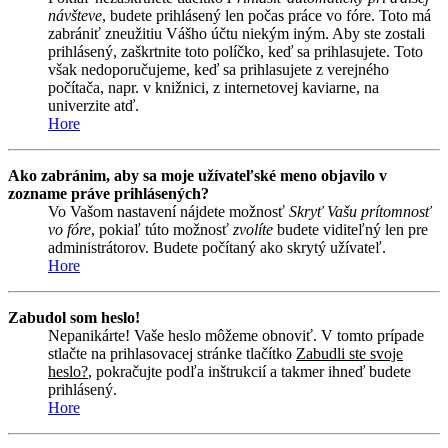
návšteve
, budete prihlásený len počas práce vo fóre. Toto má
zabrániť zneužitiu Vášho účtu niekým iným. Aby ste zostali
prihlásený, zaškrtnite toto políčko, keď sa prihlasujete. Toto
však nedoporučujeme, keď sa prihlasujete z verejného
počítača, napr. v knižnici, z internetovej kaviarne, na
univerzite atď.
Hore
Ako zabránim, aby sa moje užívateľské meno objavilo v
zozname práve prihlásených?
Vo Vašom nastavení nájdete možnosť
Skryť Vašu prítomnosť
vo fóre
, pokiaľ túto možnosť
zvolíte
budete viditeľný len pre
administrátorov. Budete počítaný ako skrytý užívateľ.
Hore
Zabudol som heslo!
Nepanikárte! Vaše heslo môžeme obnoviť. V tomto prípade
stlačte na prihlasovacej stránke tlačítko
Zabudli ste svoje
heslo?
, pokračujte podľa inštrukcií a takmer ihneď budete
prihlásený.
Hore