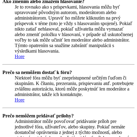
Ako zmením alebo zmažem hlasovanie?
Je to rovnako ako s príspevkami, hlasovania môžu byť
upravované pôvodným autorom, moderátorom alebo
administrátorom. Upraviť ho môžete kliknutím na prvý
príspevok v téme (toto je vždy s hlasovaním spojené). Pokiaľ
nikto zatiaľ nehlasoval, pokiaľ užívatelia môžu vymazať
alebo zmeniť položku v hlasovaní, v prípade už uskutočnenej
voľby to tak môže učiniť len moderátor alebo administrátor.
Týmto opatrením sa snažíme zabrániť manipulácii s
výsledkami hlasovania.
Hore
Prečo sa nemôžem dostať k fóru?
Niektoré fóra môžu byť zneprístupnené určitým ľuďom či
skupinám. K čítaniu, prezeraniu, prispievaniu atď. potrebujete
zvláštnu autorizáciu, ktorú môže poskytnúť len moderátor a
administrátor, takže ich kontaktujte.
Hore
Prečo nemôžem pridávať prílohy?
Administrátor môže povoľovať pridávanie príloh pre
jednotlivé fóra, užívateľov, alebo skupiny. Pokiaľ nemáte
dostatočné oprávnenia z jednej z týchto možností, alebo