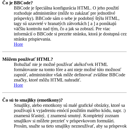
Čo je BBCode?
BBCode je špeciálna konfigurácia HTML. O jeho použití
rozhoduje administrátor (môže to zakázať pre jednotlivé
príspevky). BBCode sám o sebe je podobný štýlu HTML,
tagy sú uzavreté v hranatých zátvorkách [ a ] a ponúkajú
väčšiu kontrolu nad tým, čo a jak sa zobrazí. Pre viac
informácií o BBCode si prezrite stránku, ktorá je dostupná cez
stránku prispievania.
Hore
Môžem používať HTML?
Bohužiaľ nie je možné používať akékoľvek HTML
formátovanie na tomto fóre a ani nieje možné túto možnosť
zapnúť, administrátor však môže definovať zvláštne BBCode
značky, ktoré môžu HTML nahradiť.
Hore
Čo sú to smajlíky (emotikony)?
Smajlíky, alebo emotikony sú malé grafické obrázky, ktoré sa
používajú k vyjadreniu emócií použitím malého kódu, napr. :)
znamená šťastný, :( znamená smutný. Kompletný zoznam
smajlíkov si môžete prezrieť v príspevkovom formulári.
Prosím, snažte sa tieto smajlíky nezneužívať, aby sa príspevok