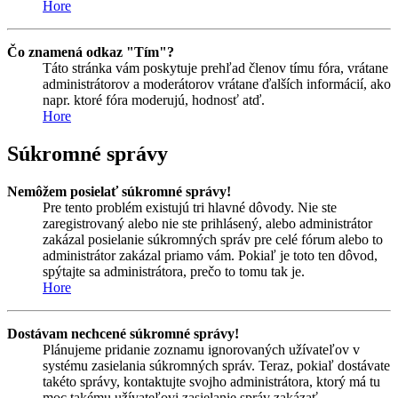
Hore
Čo znamená odkaz "Tím"?
Táto stránka vám poskytuje prehľad členov tímu fóra, vrátane
administrátorov a moderátorov vrátane ďalších informácií, ako
napr. ktoré fóra moderujú, hodnosť atď.
Hore
Súkromné správy
Nemôžem posielať súkromné správy!
Pre tento problém existujú tri hlavné dôvody. Nie ste
zaregistrovaný alebo nie ste prihlásený, alebo administrátor
zakázal posielanie súkromných správ pre celé fórum alebo to
administrátor zakázal priamo vám. Pokiaľ je toto ten dôvod,
spýtajte sa administrátora, prečo to tomu tak je.
Hore
Dostávam nechcené súkromné správy!
Plánujeme pridanie zoznamu ignorovaných užívateľov v
systému zasielania súkromných správ. Teraz, pokiaľ dostávate
takéto správy, kontaktujte svojho administrátora, ktorý má tu
moc takému užívateľovi zasielanie správ zakázať.