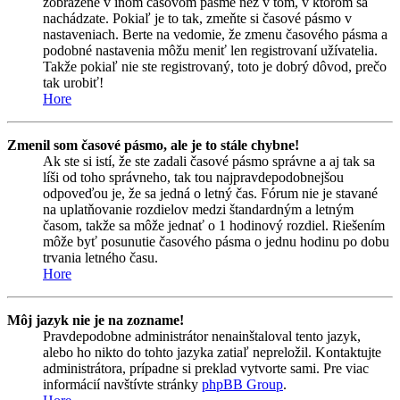
zobrazené v inom časovom pásme než v tom, v ktorom sa
nachádzate. Pokiaľ je to tak, zmeňte si časové pásmo v
nastaveniach. Berte na vedomie, že zmenu časového pásma a
podobné nastavenia môžu meniť len registrovaní užívatelia.
Takže pokiaľ nie ste registrovaný, toto je dobrý dôvod, prečo
tak urobiť!
Hore
Zmenil som časové pásmo, ale je to stále chybne!
Ak ste si istí, že ste zadali časové pásmo správne a aj tak sa
líši od toho správneho, tak tou najpravdepodobnejšou
odpoveďou je, že sa jedná o letný čas. Fórum nie je stavané
na uplatňovanie rozdielov medzi štandardným a letným
časom, takže sa môže jednať o 1 hodinový rozdiel. Riešením
môže byť posunutie časového pásma o jednu hodinu po dobu
trvania letného času.
Hore
Môj jazyk nie je na zozname!
Pravdepodobne administrátor nenainštaloval tento jazyk,
alebo ho nikto do tohto jazyka zatiaľ nepreložil. Kontaktujte
administrátora, prípadne si preklad vytvorte sami. Pre viac
informácií navštívte stránky
phpBB Group
.