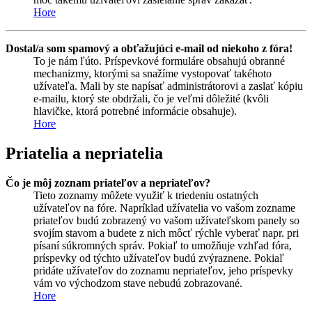
Hore
Dostal/a som spamový a obťažujúci e-mail od niekoho z fóra!
To je nám ľúto. Príspevkové formuláre obsahujú obranné
mechanizmy, ktorými sa snažíme vystopovať takéhoto
užívateľa. Mali by ste napísať administrátorovi a zaslať kópiu
e-mailu, ktorý ste obdržali, čo je veľmi dôležité (kvôli
hlavičke, ktorá potrebné informácie obsahuje).
Hore
Priatelia a nepriatelia
Čo je môj zoznam priateľov a nepriateľov?
Tieto zoznamy môžete využiť k triedeniu ostatných
užívateľov na fóre. Napríklad užívatelia vo vašom zozname
priateľov budú zobrazený vo vašom užívateľskom panely so
svojím stavom a budete z nich môcť rýchle vyberať napr. pri
písaní súkromných správ. Pokiaľ to umožňuje vzhľad fóra,
príspevky od týchto užívateľov budú zvýraznene. Pokiaľ
pridáte užívateľov do zoznamu nepriateľov, jeho príspevky
vám vo východzom stave nebudú zobrazované.
Hore