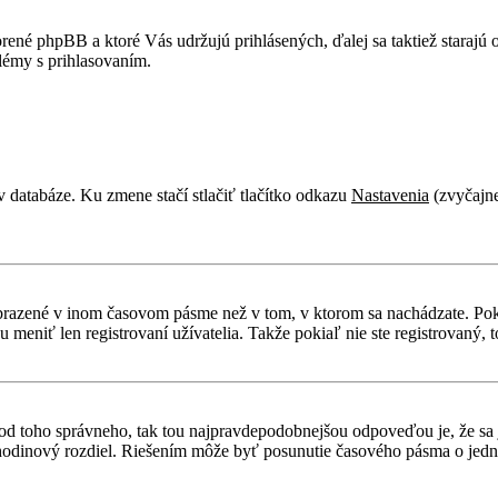
rené phpBB a ktoré Vás udržujú prihlásených, ďalej sa taktiež starajú
lémy s prihlasovaním.
v databáze. Ku zmene stačí stlačiť tlačítko odkazu
Nastavenia
(zvyčajne
obrazené v inom časovom pásme než v tom, v ktorom sa nachádzate. Poki
niť len registrovaní užívatelia. Takže pokiaľ nie ste registrovaný, to
líši od toho správneho, tak tou najpravdepodobnejšou odpoveďou je, že sa
odinový rozdiel. Riešením môže byť posunutie časového pásma o jednu