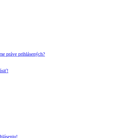
me práve prihlásených?
ásiť!
hláseniu!