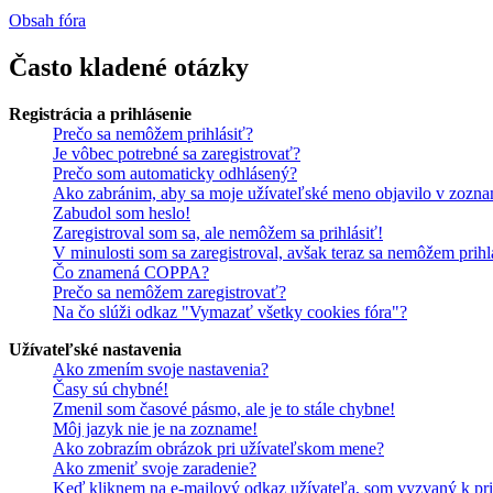
Obsah fóra
Často kladené otázky
Registrácia a prihlásenie
Prečo sa nemôžem prihlásiť?
Je vôbec potrebné sa zaregistrovať?
Prečo som automaticky odhlásený?
Ako zabránim, aby sa moje užívateľské meno objavilo v zozna
Zabudol som heslo!
Zaregistroval som sa, ale nemôžem sa prihlásiť!
V minulosti som sa zaregistroval, avšak teraz sa nemôžem prihl
Čo znamená COPPA?
Prečo sa nemôžem zaregistrovať?
Na čo slúži odkaz "Vymazať všetky cookies fóra"?
Užívateľské nastavenia
Ako zmením svoje nastavenia?
Časy sú chybné!
Zmenil som časové pásmo, ale je to stále chybne!
Môj jazyk nie je na zozname!
Ako zobrazím obrázok pri užívateľskom mene?
Ako zmeniť svoje zaradenie?
Keď kliknem na e-mailový odkaz užívateľa, som vyzvaný k pri