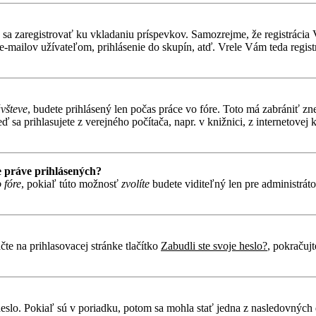
ebné sa zaregistrovať ku vkladaniu príspevkov. Samozrejme, že regist
e-mailov užívateľom, prihlásenie do skupín, atď. Vrele Vám teda regist
ávšteve
, budete prihlásený len počas práce vo fóre. Toto má zabrániť zn
 sa prihlasujete z verejného počítača, napr. v knižnici, z internetovej k
 práve prihlásených?
 fóre
, pokiaľ túto možnosť
zvolíte
budete viditeľný len pre administráto
te na prihlasovacej stránke tlačítko
Zabudli ste svoje heslo?
, pokračuj
heslo. Pokiaľ sú v poriadku, potom sa mohla stať jedna z nasledovných