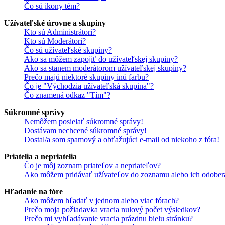
Čo sú ikony tém?
Užívateľské úrovne a skupiny
Kto sú Administrátori?
Kto sú Moderátori?
Čo sú užívateľské skupiny?
Ako sa môžem zapojiť do užívateľskej skupiny?
Ako sa stanem moderátorom užívateľskej skupiny?
Prečo majú niektoré skupiny inú farbu?
Čo je "Východzia užívateľská skupina"?
Čo znamená odkaz "Tím"?
Súkromné správy
Nemôžem posielať súkromné správy!
Dostávam nechcené súkromné správy!
Dostal/a som spamový a obťažujúci e-mail od niekoho z fóra!
Priatelia a nepriatelia
Čo je môj zoznam priateľov a nepriateľov?
Ako môžem pridávať užívateľov do zoznamu alebo ich odober
Hľadanie na fóre
Ako môžem hľadať v jednom alebo viac fórach?
Prečo moja požiadavka vracia nulový počet výsledkov?
Prečo mi vyhľadávanie vracia prázdnu bielu stránku?