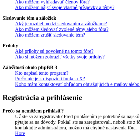
Ako môžem vyhľadávať členov fóra?
Ako môžem nájsť svoje vlastné príspevky a témy?
Sledovanie tém a záložiek
Aký je rozdiel medzi sledovaním a záložkami?
Ako môžem sledovať zvolené témy alebo fóra?
Ako môžem zrušiť sledovanie tém?
Prílohy
Aké prílohy sú povolené na tomto fóre?
Ako si môžem zobraziť všetky svoje prílohy?
Záležitosti okolo phpBB 3
Kto napísal tento program?
Prečo nie je k dispozícii funkcia X?
Koho mám kontaktovať ohľadom obťažujúcich e-mailov alebo p
Registrácia a prihlásenie
Prečo sa nemôžem prihlásiť?
Už ste sa zaregistrovali? Pred prihlásením je potrebné sa najsk
pýtajte sa na dôvody. Pokiaľ ste sa zaregistrovali, neboli ste z
kontaktujte administrátora, možno má chybné nastavenia fóra.
Hore