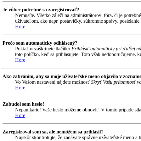
Je vôbec potrebné sa zaregistrovať?
Nemusíte. Všetko záleží na administrátorovi fóra, či je potr
užívateľom, ako napr. postavičky, súkromné správy, posielanie 
Hore
Prečo som automaticky odhlásený?
Pokiaľ nezaškrtnete tlačítko
Prihlásiť automaticky pri ďalšej n
toto políčko, keď sa prihlasujete. Toto však nedoporučujeme, keď
Hore
Ako zabránim, aby sa moje užívateľské meno objavilo v zozname
Vo Vašom nastavení nájdete možnosť
Skryť Vašu prítomnosť vo
Hore
Zabudol som heslo!
Nepanikárte! Vaše heslo môžeme obnoviť. V tomto prípade stlač
Hore
Zaregistroval som sa, ale nemôžem sa prihlásiť!
Najskôr skontrolujte, že zadávate správne užívateľské meno a 