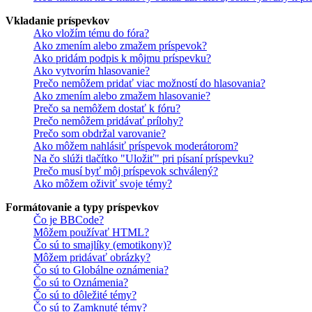
Vkladanie príspevkov
Ako vložím tému do fóra?
Ako zmením alebo zmažem príspevok?
Ako pridám podpis k môjmu príspevku?
Ako vytvorím hlasovanie?
Prečo nemôžem pridať viac možností do hlasovania?
Ako zmením alebo zmažem hlasovanie?
Prečo sa nemôžem dostať k fóru?
Prečo nemôžem pridávať prílohy?
Prečo som obdržal varovanie?
Ako môžem nahlásiť príspevok moderátorom?
Na čo slúži tlačítko "Uložiť" pri písaní príspevku?
Prečo musí byť môj príspevok schválený?
Ako môžem oživiť svoje témy?
Formátovanie a typy príspevkov
Čo je BBCode?
Môžem používať HTML?
Čo sú to smajlíky (emotikony)?
Môžem pridávať obrázky?
Čo sú to Globálne oznámenia?
Čo sú to Oznámenia?
Čo sú to dôležité témy?
Čo sú to Zamknuté témy?