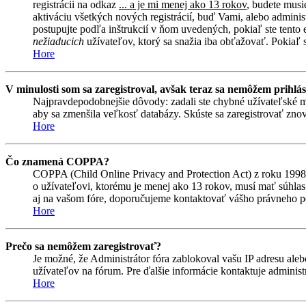
registrácii na odkaz
... a je mi menej ako 13 rokov
, budete musi
aktiváciu všetkých nových registrácií, buď Vami, alebo adminis
postupujte podľa inštrukcií v ňom uvedených, pokiaľ ste tento e
nežiaducich
užívateľov, ktorý sa snažia iba obťažovať. Pokiaľ si 
Hore
V minulosti som sa zaregistroval, avšak teraz sa nemôžem prihlás
Najpravdepodobnejšie dôvody: zadali ste chybné užívateľské meno 
aby sa zmenšila veľkosť databázy. Skúste sa zaregistrovať znova
Hore
Čo znamená COPPA?
COPPA (Child Online Privacy and Protection Act) z roku 1998 
o užívateľovi, ktorému je menej ako 13 rokov, musí mať súhlas ro
aj na vašom fóre, doporučujeme kontaktovať vášho právneho
Hore
Prečo sa nemôžem zaregistrovať?
Je možné, že Administrátor fóra zablokoval vašu IP adresu alebo
užívateľov na fórum. Pre ďalšie informácie kontaktuje administr
Hore