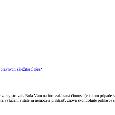
rávnych záležitostí fóra?
ôr zaregistrovať. Bola Vám na fóre zakázaná činnosť (v takom prípade sa
 fóra vylúčení a stále sa nemôžete prihlásiť, znova skontrolujte prihlaso