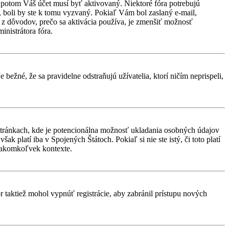
d, potom Váš účet musí byť aktivovaný. Niektoré fóra potrebujú
i, boli by ste k tomu vyzvaný. Pokiaľ Vám bol zaslaný e-mail,
ým z dôvodov, prečo sa aktivácia používa, je zmenšiť možnosť
ministrátora fóra.
 bežné, že sa pravidelne odstraňujú užívatelia, ktorí ničím neprispeli,
stránkach, kde je potencionálna možnosť ukladania osobných údajov
k platí iba v Spojených Štátoch. Pokiaľ si nie ste istý, či toto platí
 akomkoľvek kontexte.
or taktiež mohol vypnúť registrácie, aby zabránil prístupu nových