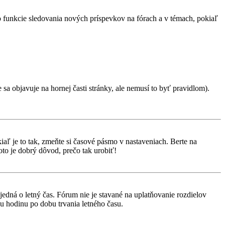
 o funkcie sledovania nových príspevkov na fórach a v témach, pokiaľ
 sa objavuje na hornej časti stránky, ale nemusí to byť pravidlom).
aľ je to tak, zmeňte si časové pásmo v nastaveniach. Berte na
to je dobrý dôvod, prečo tak urobiť!
 jedná o letný čas. Fórum nie je stavané na uplatňovanie rozdielov
 hodinu po dobu trvania letného času.