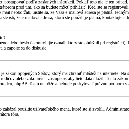
eť postupovať podľa zaslaných inštrukcií. Pokiaľ toto nie je ten prípa
trátorom pred tim, ako sa budete môcť prihlásiť. Keď ste sa registroval
-mail neobdržali, uistite sa, že Vaša e-mailová adresa je platná. Jedn
ste istí, že e-mailová adresa, ktorú ste použili je platná, kontaktujte ad
iť!
alebo heslo (skontrolujte e-mail, ktorý ste obdržali pri registrácií). Je
 a zapojte sa do diskusie.
je zákon Spojených Štátov, ktorý má chrániť mládež na internete. Na 
dičov alebo zákonných zástupcov, aby tieto data uložil. Tento zákon vša
 poradcu, phpBB Team nemôže a nebude poskytovať právnu podporu v
 zakázal použitie užívateľského mena, ktoré ste si zvolili. Administrát
átora fóra.