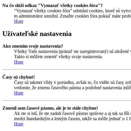
Na čo slúži odkaz "Vymazať všetky cookies fóra"?
“Vymazať všetky cookies fóra” odstráni cookies, ktoré sú vytvo
to administrátor umožní. Zmažte cookies fóra pokiaľ máte prob
Hore
Užívateľské nastavenia
Ako zmením svoje nastavenia?
Všetky Vaše nastavenia (pokiaľ ste zaregistrovaný) sú uložené 
Takto si môžete zmeniť všetky svoje nastavenia.
Hore
Časy sú chybné!
Časy sú takmer vždy v poriadku, avšak to, čo vidíte sú časy z
vedomie, že zmenu časového pásma a podobné nastavenia môžu me
Hore
Zmenil som časové pásmo, ale je to stále chybne!
Ak ste si istí, že ste zadali časové pásmo správne a aj tak sa 
medzi štandardným a letným časom, takže sa môže jednať o 1 h
Hore