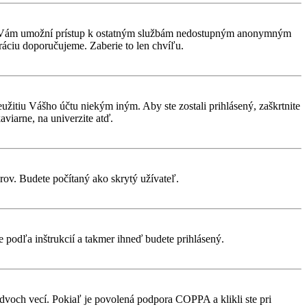
rácia Vám umožní prístup k ostatným službám nedostupným anonymným
ráciu doporučujeme. Zaberie to len chvíľu.
eužitiu Vášho účtu niekým iným. Aby ste zostali prihlásený, zaškrtnite
aviarne, na univerzite atď.
rov. Budete počítaný ako skrytý užívateľ.
te podľa inštrukcií a takmer ihneď budete prihlásený.
 dvoch vecí. Pokiaľ je povolená podpora COPPA a klikli ste pri