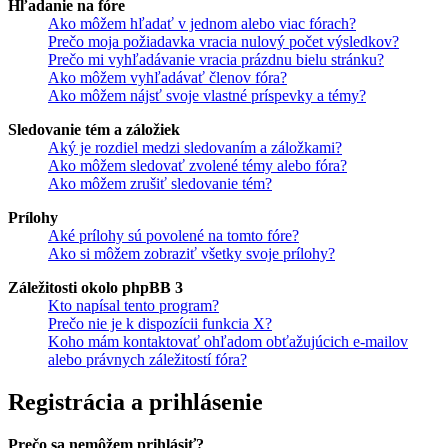
Hľadanie na fóre
Ako môžem hľadať v jednom alebo viac fórach?
Prečo moja požiadavka vracia nulový počet výsledkov?
Prečo mi vyhľadávanie vracia prázdnu bielu stránku?
Ako môžem vyhľadávať členov fóra?
Ako môžem nájsť svoje vlastné príspevky a témy?
Sledovanie tém a záložiek
Aký je rozdiel medzi sledovaním a záložkami?
Ako môžem sledovať zvolené témy alebo fóra?
Ako môžem zrušiť sledovanie tém?
Prílohy
Aké prílohy sú povolené na tomto fóre?
Ako si môžem zobraziť všetky svoje prílohy?
Záležitosti okolo phpBB 3
Kto napísal tento program?
Prečo nie je k dispozícii funkcia X?
Koho mám kontaktovať ohľadom obťažujúcich e-mailov
alebo právnych záležitostí fóra?
Registrácia a prihlásenie
Prečo sa nemôžem prihlásiť?