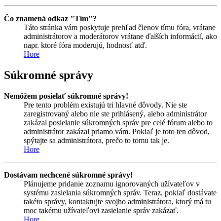
Čo znamená odkaz "Tím"?
Táto stránka vám poskytuje prehľad členov tímu fóra, vrátane
administrátorov a moderátorov vrátane ďalších informácií, ako
napr. ktoré fóra moderujú, hodnosť atď.
Hore
Súkromné správy
Nemôžem posielať súkromné správy!
Pre tento problém existujú tri hlavné dôvody. Nie ste
zaregistrovaný alebo nie ste prihlásený, alebo administrátor
zakázal posielanie súkromných správ pre celé fórum alebo to
administrátor zakázal priamo vám. Pokiaľ je toto ten dôvod,
spýtajte sa administrátora, prečo to tomu tak je.
Hore
Dostávam nechcené súkromné správy!
Plánujeme pridanie zoznamu ignorovaných užívateľov v
systému zasielania súkromných správ. Teraz, pokiaľ dostávate
takéto správy, kontaktujte svojho administrátora, ktorý má tu
moc takému užívateľovi zasielanie správ zakázať.
Hore