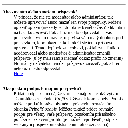
Ako zmením alebo zmažem príspevok?
V prípade, že nie ste moderátor alebo administrátor, tak
môžete upravovať alebo mazať len svoje príspevky. Môžete
upraviť správu (niekedy len do obmedzeného času) kliknutím
na tlačítko
upraviť
. Pokiaľ už niekto odpovedal na váš
príspevok a vy ho upravíte, objaví sa vám malý doplnok pod
príspevkom, ktorí ukazuje, koľkokrát ste tento príspevok
upravovali. Tento doplnok sa neobjaví, pokiaľ zatiaľ nikto
neodpovedal alebo moderátor či administrátor zmenili
príspevok (tí by mali sami zanechať odkaz prečo ho zmenili).
Normálny užívatelia nemôžu príspevok zmazať, pokiaľ na
neho už niekto odpovedal.
Hore
Ako pridám podpis k môjmu príspevku?
Pridať podpis znamená, že si musíte najprv nie aký vytvoriť.
To urobíte cez stránku
Profil
v Užívateľskom panely. Podpis
môžete pridať k práve písanému príspevku označením
okienka
Pripojiť podpis
. Môžete taktiež pridať rovnaký
podpis pre všetky vaše príspevky označením príslušného
políčka v nastavení profilu (je možné nepridávať podpis k
vybraným príspevkom odstránením tohto označenia).