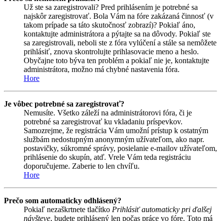
Už ste sa zaregistrovali? Pred prihlásením je potrebné sa
najskôr zaregistrovať. Bola Vám na fóre zakázaná činnosť (v
takom prípade sa táto skutočnosť zobrazí)? Pokiaľ áno,
kontaktujte administrátora a pýtajte sa na dôvody. Pokiaľ ste
sa zaregistrovali, neboli ste z fóra vylúčení a stále sa nemôžete
prihlásiť, znova skontrolujte prihlasovacie meno a heslo.
Obyčajne toto býva ten problém a pokiaľ nie je, kontaktujte
administrátora, možno má chybné nastavenia fóra.
Hore
Je vôbec potrebné sa zaregistrovať?
Nemusíte. Všetko záleží na administrátorovi fóra, či je
potrebné sa zaregistrovať ku vkladaniu príspevkov.
Samozrejme, že registrácia Vám umožní prístup k ostatným
službám nedostupným anonymným užívateľom, ako napr.
postavičky, súkromné správy, posielanie e-mailov užívateľom,
prihlásenie do skupín, atď. Vrele Vám teda registráciu
doporučujeme. Zaberie to len chvíľu.
Hore
Prečo som automaticky odhlásený?
Pokiaľ nezaškrtnete tlačítko
Prihlásiť automaticky pri ďalšej
návšteve
, budete prihlásený len počas práce vo fóre. Toto má