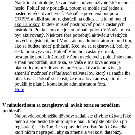
Najskôr skontrolujte, že zadávate správne užívateľské meno a
heslo. Pokiaľ sú v poriadku, potom sa mohla stať jedna z
nasledovných dvoch vecí. Pokiaľ je povolená podpora
COPPA a klikli ste pri registrácii na odkaz
... a je mi menej
ako 13 rokov
, budete musieť postupovať podľa zaslaných
inštrukcií. Pokiaľ toto nie je ten prípad, potom Váš účet musí
byť aktivovaný. Niektoré fóra potrebujú aktiváciu všetkých
nových registrácií, buď Vami, alebo administrátorom pred tim,
ako sa budete môcť prihlásiť. Keď ste sa registrovali, boli by
ste k tomu vyzvaný. Pokiaľ Vám bol zaslaný e-mail,
postupujte podľa inštrukcií v ňom uvedených, pokiaľ ste tento
e-mail neobdržali, uistite sa, že Vaša e-mailová adresa je
platná. Jedným z dôvodov, prečo sa aktivácia používa, je
zmenšiť možnosť
nežiaducich
užívateľov, ktorý sa snažia iba
obťažovať. Pokiaľ si ste istí, že e-mailová adresa, ktorú ste
použili je platná, kontaktujte administrátora fóra.
Hore
V minulosti som sa zaregistroval, avšak teraz sa nemôžem
prihlásiť!
Najpravdepodobnejšie dôvody: zadali ste chybné užívateľské
meno alebo heslo (skontrolujte e-mail, ktorý ste obdržali pri
registrácií). Je bežné, že sa pravidelne odstraňujú užívatelia,
ktorí ničím neprispeli, aby sa zmenšila veľkosť databázy.