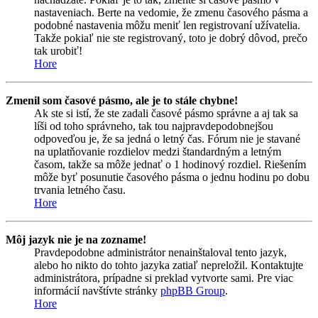
nastaveniach. Berte na vedomie, že zmenu časového pásma a
podobné nastavenia môžu meniť len registrovaní užívatelia.
Takže pokiaľ nie ste registrovaný, toto je dobrý dôvod, prečo
tak urobiť!
Hore
Zmenil som časové pásmo, ale je to stále chybne!
Ak ste si istí, že ste zadali časové pásmo správne a aj tak sa
líši od toho správneho, tak tou najpravdepodobnejšou
odpoveďou je, že sa jedná o letný čas. Fórum nie je stavané
na uplatňovanie rozdielov medzi štandardným a letným
časom, takže sa môže jednať o 1 hodinový rozdiel. Riešením
môže byť posunutie časového pásma o jednu hodinu po dobu
trvania letného času.
Hore
Môj jazyk nie je na zozname!
Pravdepodobne administrátor nenainštaloval tento jazyk,
alebo ho nikto do tohto jazyka zatiaľ nepreložil. Kontaktujte
administrátora, prípadne si preklad vytvorte sami. Pre viac
informácií navštívte stránky
phpBB Group
.
Hore