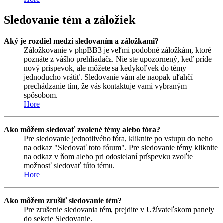
Sledovanie tém a záložiek
Aký je rozdiel medzi sledovaním a záložkami?
Záložkovanie v phpBB3 je veľmi podobné záložkám, ktoré
poznáte z vášho prehliadača. Nie ste upozornený, keď príde
nový príspevok, ale môžete sa kedykoľvek do témy
jednoducho vrátiť. Sledovanie vám ale naopak uľahčí
prechádzanie tím, že vás kontaktuje vami vybraným
spôsobom.
Hore
Ako môžem sledovať zvolené témy alebo fóra?
Pre sledovanie jednotlivého fóra, kliknite po vstupu do neho
na odkaz "Sledovať toto fórum". Pre sledovanie témy kliknite
na odkaz v ňom alebo pri odosielaní príspevku zvoľte
možnosť sledovať túto tému.
Hore
Ako môžem zrušiť sledovanie tém?
Pre zrušenie sledovania tém, prejdite v Užívateľskom panely
do sekcie Sledovanie.