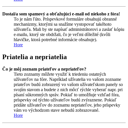
Dostal/a som spamový a obťažujúci e-mail od niekoho z fóra!
To je nám ľúto. Príspevkové formuláre obsahujú obranné
mechanizmy, ktorými sa snažíme vystopovať takéhoto
užívateľa. Mali by ste napísať administrátorovi a zaslať kópiu
e-mailu, ktorý ste obdržali, čo je veľmi dôležité (kvôli
hlavičke, ktorá potrebné informácie obsahuje).
Hore
Priatelia a nepriatelia
Čo je môj zoznam priateľov a nepriateľov?
Tieto zoznamy môžete využiť k triedeniu ostatných
užívateľov na fóre. Napríklad užívatelia vo vašom zozname
priateľov budú zobrazený vo vašom užívateľskom panely so
svojím stavom a budete z nich môcť rýchle vyberať napr. pri
písaní súkromných správ. Pokiaľ to umožňuje vzhľad fóra,
príspevky od týchto užívateľov budú zvýraznene. Pokiaľ
pridáte užívateľov do zoznamu nepriateľov, jeho príspevky
vám vo východzom stave nebudú zobrazované.
Hore