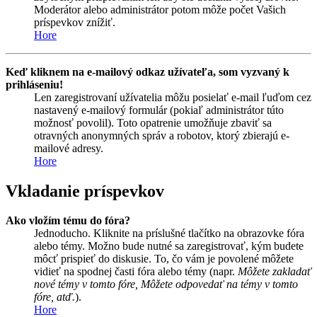
Moderátor alebo administrátor potom môže počet Vašich
príspevkov znížiť.
Hore
Keď kliknem na e-mailový odkaz užívateľa, som vyzvaný k
prihláseniu!
Len zaregistrovaní užívatelia môžu posielať e-mail ľuďom cez
nastavený e-mailový formulár (pokiaľ administrátor túto
možnosť povolil). Toto opatrenie umožňuje zbaviť sa
otravných anonymných správ a robotov, ktorý zbierajú e-
mailové adresy.
Hore
Vkladanie príspevkov
Ako vložím tému do fóra?
Jednoducho. Kliknite na príslušné tlačítko na obrazovke fóra
alebo témy. Možno bude nutné sa zaregistrovať, kým budete
môcť prispieť do diskusie. To, čo vám je povolené môžete
vidieť na spodnej časti fóra alebo témy (napr.
Môžete zakladať
nové témy v tomto fóre, Môžete odpovedať na témy v tomto
fóre, atď.
).
Hore