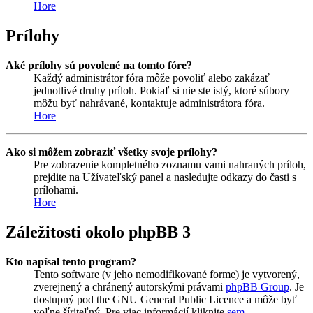
Hore
Prílohy
Aké prílohy sú povolené na tomto fóre?
Každý administrátor fóra môže povoliť alebo zakázať
jednotlivé druhy príloh. Pokiaľ si nie ste istý, ktoré súbory
môžu byť nahrávané, kontaktuje administrátora fóra.
Hore
Ako si môžem zobraziť všetky svoje prílohy?
Pre zobrazenie kompletného zoznamu vami nahraných príloh,
prejdite na Užívateľský panel a nasledujte odkazy do časti s
prílohami.
Hore
Záležitosti okolo phpBB 3
Kto napísal tento program?
Tento software (v jeho nemodifikované forme) je vytvorený,
zverejnený a chránený autorskými právami
phpBB Group
. Je
dostupný pod the GNU General Public Licence a môže byť
voľne šíriteľný. Pre viac informácií kliknite
sem
.