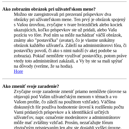
Ako zobrazím obrázok pri užívateľskom mene?
Možno ste zaregistrovali pri prezeraní príspevkov dva
obrázky pri užívateľskom mene. Ten prvý je obrázok spojený
s Vašou úrovňou, zvyčajne v tvare hviezdičiek alebo kociek
ukazujúcich, koľko príspevkov ste už pridali, alebo Vašu
pozíciu vo fóre. Pod ním sa môže nachádzať väčší obrázok,
známy ako "postavička" (avatar), čo je vlastne unikátny
obrázok každého užívateľa. Záleží na administrátorovi fóra, či
postavičky povolí, či ako s nimi naloží (v akej podobe sa
zobrazia). Pokiaľ nemôžete využívať postavičky, potom práve
vtedy toto administrátori zakázali, a Vy by ste sa mali spýtať
na dôvody (veríme, že sa hodia).
Hore
Ako zmeniť svoje zaradenie?
Zvyčajne svoje zaradenie zmeniť priamo nemôžete (úrovne sa
objavujú pod Vašim užívateľským menom v témach a vo
Vašom profile, čo záleží na použitom vzhľade). Väčšina
diskusných fór používa hodnotenie úrovní k rozlíšeniu počtu
Vami pridaných príspevkov a k identifikácií určitých
užívateľov, napr. označenie moderátorov a administrátorov
môže mať zvláštny vzhľad. Prosím, nezaťažujte fórum
zbytočným prispievaním len aby ste dosiahli vyššej úrovne.