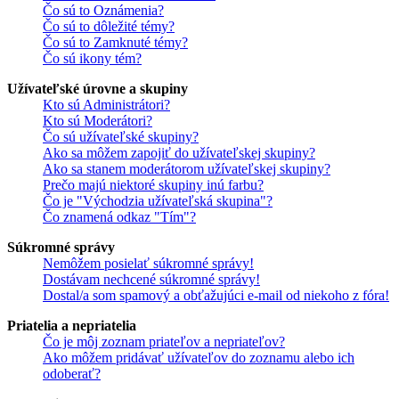
Čo sú to Oznámenia?
Čo sú to dôležité témy?
Čo sú to Zamknuté témy?
Čo sú ikony tém?
Užívateľské úrovne a skupiny
Kto sú Administrátori?
Kto sú Moderátori?
Čo sú užívateľské skupiny?
Ako sa môžem zapojiť do užívateľskej skupiny?
Ako sa stanem moderátorom užívateľskej skupiny?
Prečo majú niektoré skupiny inú farbu?
Čo je "Východzia užívateľská skupina"?
Čo znamená odkaz "Tím"?
Súkromné správy
Nemôžem posielať súkromné správy!
Dostávam nechcené súkromné správy!
Dostal/a som spamový a obťažujúci e-mail od niekoho z fóra!
Priatelia a nepriatelia
Čo je môj zoznam priateľov a nepriateľov?
Ako môžem pridávať užívateľov do zoznamu alebo ich
odoberať?