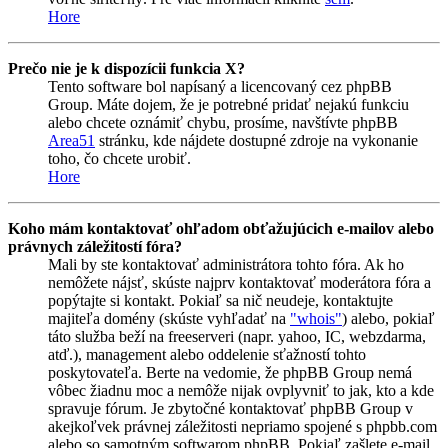
Hore
Prečo nie je k dispozícii funkcia X?
Tento software bol napísaný a licencovaný cez phpBB
Group. Máte dojem, že je potrebné pridať nejakú funkciu
alebo chcete oznámiť chybu, prosíme, navštívte phpBB
Area51
stránku, kde nájdete dostupné zdroje na vykonanie
toho, čo chcete urobiť.
Hore
Koho mám kontaktovať ohľadom obťažujúcich e-mailov alebo
právnych záležitostí fóra?
Mali by ste kontaktovať administrátora tohto fóra. Ak ho
nemôžete nájsť, skúste najprv kontaktovať moderátora fóra a
popýtajte si kontakt. Pokiaľ sa nič neudeje, kontaktujte
majiteľa domény (skúste vyhľadať na
"whois"
) alebo, pokiaľ
táto služba beží na freeserveri (napr. yahoo, IC, webzdarma,
atď.), management alebo oddelenie sťažností tohto
poskytovateľa. Berte na vedomie, že phpBB Group nemá
vôbec žiadnu moc a nemôže nijak ovplyvniť to jak, kto a kde
spravuje fórum. Je zbytočné kontaktovať phpBB Group v
akejkoľvek právnej záležitosti nepriamo spojené s phpbb.com
alebo so samotným softwarom phpBB. Pokiaľ zašlete e-mail