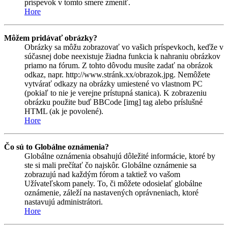
príspevok v tomto smere zmeniť.
Hore
Môžem pridávať obrázky?
Obrázky sa môžu zobrazovať vo vašich príspevkoch, keďže v
súčasnej dobe neexistuje žiadna funkcia k nahraniu obrázkov
priamo na fórum. Z tohto dôvodu musíte zadať na obrázok
odkaz, napr. http://www.stránk.xx/obrazok.jpg. Nemôžete
vytvárať odkazy na obrázky umiestené vo vlastnom PC
(pokiaľ to nie je verejne prístupná stanica). K zobrazeniu
obrázku použite buď BBCode [img] tag alebo príslušné
HTML (ak je povolené).
Hore
Čo sú to Globálne oznámenia?
Globálne oznámenia obsahujú dôležité informácie, ktoré by
ste si mali prečítať čo najskôr. Globálne oznámenie sa
zobrazujú nad každým fórom a taktiež vo vašom
Užívateľskom panely. To, či môžete odosielať globálne
oznámenie, záleží na nastavených oprávneniach, ktoré
nastavujú administrátori.
Hore