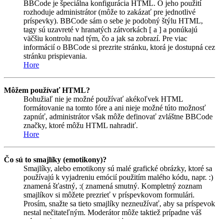
BBCode je špeciálna konfigurácia HTML. O jeho použití
rozhoduje administrátor (môže to zakázať pre jednotlivé
príspevky). BBCode sám o sebe je podobný štýlu HTML,
tagy sú uzavreté v hranatých zátvorkách [ a ] a ponúkajú
väčšiu kontrolu nad tým, čo a jak sa zobrazí. Pre viac
informácií o BBCode si prezrite stránku, ktorá je dostupná cez
stránku prispievania.
Hore
Môžem používať HTML?
Bohužiaľ nie je možné používať akékoľvek HTML
formátovanie na tomto fóre a ani nieje možné túto možnosť
zapnúť, administrátor však môže definovať zvláštne BBCode
značky, ktoré môžu HTML nahradiť.
Hore
Čo sú to smajlíky (emotikony)?
Smajlíky, alebo emotikony sú malé grafické obrázky, ktoré sa
používajú k vyjadreniu emócií použitím malého kódu, napr. :)
znamená šťastný, :( znamená smutný. Kompletný zoznam
smajlíkov si môžete prezrieť v príspevkovom formulári.
Prosím, snažte sa tieto smajlíky nezneužívať, aby sa príspevok
nestal nečitateľným. Moderátor môže taktiež prípadne váš