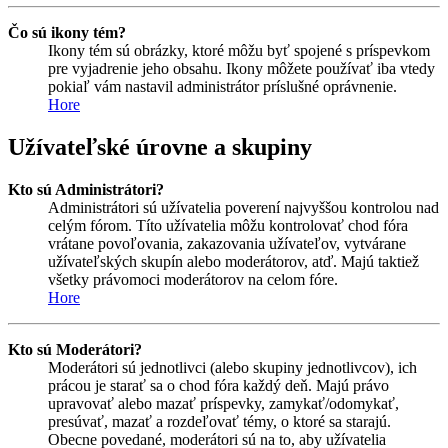
Čo sú ikony tém?
Ikony tém sú obrázky, ktoré môžu byť spojené s príspevkom
pre vyjadrenie jeho obsahu. Ikony môžete používať iba vtedy
pokiaľ vám nastavil administrátor príslušné oprávnenie.
Hore
Užívateľské úrovne a skupiny
Kto sú Administrátori?
Administrátori sú užívatelia poverení najvyššou kontrolou nad
celým fórom. Títo užívatelia môžu kontrolovať chod fóra
vrátane povoľovania, zakazovania užívateľov, vytvárane
užívateľských skupín alebo moderátorov, atď. Majú taktiež
všetky právomoci moderátorov na celom fóre.
Hore
Kto sú Moderátori?
Moderátori sú jednotlivci (alebo skupiny jednotlivcov), ich
prácou je starať sa o chod fóra každý deň. Majú právo
upravovať alebo mazať príspevky, zamykať/odomykať,
presúvať, mazať a rozdeľovať témy, o ktoré sa starajú.
Obecne povedané, moderátori sú na to, aby užívatelia