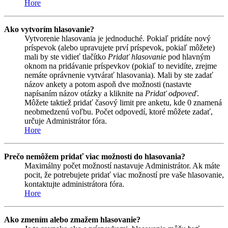
Hore
Ako vytvorím hlasovanie?
Vytvorenie hlasovania je jednoduché. Pokiaľ pridáte nový
príspevok (alebo upravujete prví príspevok, pokiaľ môžete)
mali by ste vidieť tlačítko
Pridať hlasovanie
pod hlavným
oknom na pridávanie príspevkov (pokiaľ to nevidíte, zrejme
nemáte oprávnenie vytvárať hlasovania). Mali by ste zadať
názov ankety a potom aspoň dve možnosti (nastavte
napísaním názov otázky a kliknite na
Pridať odpoveď
.
Môžete taktiež pridať časový limit pre anketu, kde 0 znamená
neobmedzenú voľbu. Počet odpovedí, ktoré môžete zadať,
určuje Administrátor fóra.
Hore
Prečo nemôžem pridať viac možností do hlasovania?
Maximálny počet možností nastavuje Administrátor. Ak máte
pocit, že potrebujete pridať viac možností pre vaše hlasovanie,
kontaktujte administrátora fóra.
Hore
Ako zmením alebo zmažem hlasovanie?