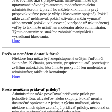
Je to rovnako ako s príspevkami, hlasovania môžu byť
upravované pôvodným autorom, moderátorom alebo
administrátorom. Upraviť ho môžete kliknutím na prvý
príspevok v téme (toto je vždy s hlasovaním spojené). Pokiaľ
nikto zatiaľ nehlasoval, pokiaľ užívatelia môžu vymazať
alebo zmeniť položku v hlasovaní, v prípade už uskutočnenej
voľby to tak môže učiniť len moderátor alebo administrátor.
Týmto opatrením sa snažíme zabrániť manipulácii s
výsledkami hlasovania.
Hore
Prečo sa nemôžem dostať k fóru?
Niektoré fóra môžu byť zneprístupnené určitým ľuďom či
skupinám. K čítaniu, prezeraniu, prispievaniu atď. potrebujete
zvláštnu autorizáciu, ktorú môže poskytnúť len moderátor a
administrátor, takže ich kontaktujte.
Hore
Prečo nemôžem pridávať prílohy?
Administrátor môže povoľovať pridávanie príloh pre
jednotlivé fóra, užívateľov, alebo skupiny. Pokiaľ nemáte
dostatočné oprávnenia z jednej z týchto možností, alebo
niektoré z nich úplne zabraňujú pridávať prílohy, nezobrazí sa
vám táto možnosť pri odosielaní príspevkov.