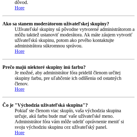
dôvod.
Hore
Ako sa stanem moderátorom užívateľskej skupiny?
Užívateľské skupiny sú pôvodne vytvorené administrátorom a
môžu taktiež ustanoviť moderátora. Ak máte záujem vytvoriť
užívateľskú skupinu, potom ako prvého kontaktujte
administrátora súkromnou správou.
Hore
Prečo majú niektoré skupiny inú farbu?
Je možné, aby administrátor fóra pridelil členom určitej
skupiny farbu, pre uľahčenie ich odlíšenia od ostatných
členov.
Hore
Čo je "Východzia užívateľská skupina"?
Pokiaľ ste členom viac skupín, vaša východzia skupina
určuje, akú farbu bude mať vaše užívateľské meno.
Administrátor fóra vám môže udeliť oprávnenie meniť si
svoju východziu skupinu cez užívateľský panel.
Hore