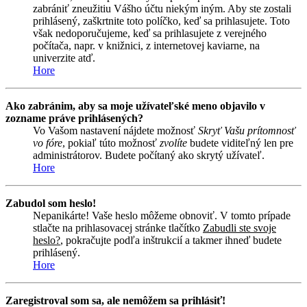
zabrániť zneužitiu Vášho účtu niekým iným. Aby ste zostali
prihlásený, zaškrtnite toto políčko, keď sa prihlasujete. Toto
však nedoporučujeme, keď sa prihlasujete z verejného
počítača, napr. v knižnici, z internetovej kaviarne, na
univerzite atď.
Hore
Ako zabránim, aby sa moje užívateľské meno objavilo v
zozname práve prihlásených?
Vo Vašom nastavení nájdete možnosť
Skryť Vašu prítomnosť
vo fóre
, pokiaľ túto možnosť
zvolíte
budete viditeľný len pre
administrátorov. Budete počítaný ako skrytý užívateľ.
Hore
Zabudol som heslo!
Nepanikárte! Vaše heslo môžeme obnoviť. V tomto prípade
stlačte na prihlasovacej stránke tlačítko
Zabudli ste svoje
heslo?
, pokračujte podľa inštrukcií a takmer ihneď budete
prihlásený.
Hore
Zaregistroval som sa, ale nemôžem sa prihlásiť!