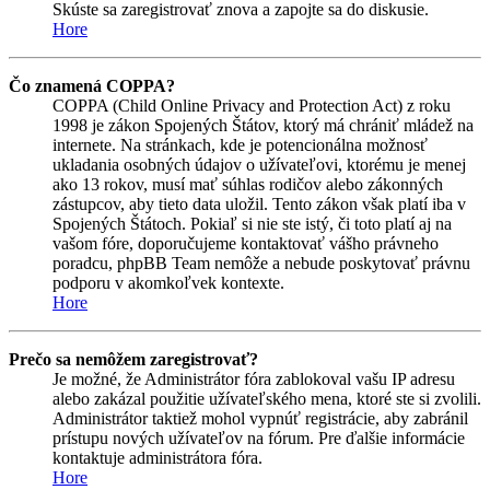
Skúste sa zaregistrovať znova a zapojte sa do diskusie.
Hore
Čo znamená COPPA?
COPPA (Child Online Privacy and Protection Act) z roku
1998 je zákon Spojených Štátov, ktorý má chrániť mládež na
internete. Na stránkach, kde je potencionálna možnosť
ukladania osobných údajov o užívateľovi, ktorému je menej
ako 13 rokov, musí mať súhlas rodičov alebo zákonných
zástupcov, aby tieto data uložil. Tento zákon však platí iba v
Spojených Štátoch. Pokiaľ si nie ste istý, či toto platí aj na
vašom fóre, doporučujeme kontaktovať vášho právneho
poradcu, phpBB Team nemôže a nebude poskytovať právnu
podporu v akomkoľvek kontexte.
Hore
Prečo sa nemôžem zaregistrovať?
Je možné, že Administrátor fóra zablokoval vašu IP adresu
alebo zakázal použitie užívateľského mena, ktoré ste si zvolili.
Administrátor taktiež mohol vypnúť registrácie, aby zabránil
prístupu nových užívateľov na fórum. Pre ďalšie informácie
kontaktuje administrátora fóra.
Hore