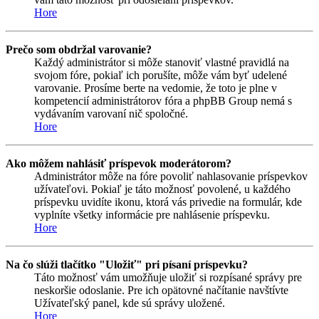
Hore
Prečo som obdržal varovanie?
Každý administrátor si môže stanoviť vlastné pravidlá na
svojom fóre, pokiaľ ich porušíte, môže vám byť udelené
varovanie. Prosíme berte na vedomie, že toto je plne v
kompetencií administrátorov fóra a phpBB Group nemá s
vydávaním varovaní nič spoločné.
Hore
Ako môžem nahlásiť príspevok moderátorom?
Administrátor môže na fóre povoliť nahlasovanie príspevkov
užívateľovi. Pokiaľ je táto možnosť povolené, u každého
príspevku uvidíte ikonu, ktorá vás privedie na formulár, kde
vyplníte všetky informácie pre nahlásenie príspevku.
Hore
Na čo slúži tlačítko "Uložiť" pri písaní príspevku?
Táto možnosť vám umožňuje uložiť si rozpísané správy pre
neskoršie odoslanie. Pre ich opätovné načítanie navštívte
Užívateľský panel, kde sú správy uložené.
Hore