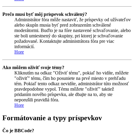
Prečo musí byť môj príspevok schválený?
Administrátor fóra môže nastaviť, že príspevky od užívateľov
alebo skupín musia byť pred zobrazením schválené
moderátormi. Buďto je na fóre nastavené schvaľovanie, alebo
ste boli umiestnený do skupiny, pri ktorej je schvaľovanie
požadované. Kontaktujte administrátora fóra pre viac
informácií.
Hore
Ako môžem oživiť svoje témy?
Kliknutím na odkaz "Oživiť tému", pokiaľ ho vidíte, môžete
"oživiť" tému, čím ho posuniete na prvé miesto v prehľadu
tém. Pokiaľ tento odkaz nevidíte, administrátor túto možnosť
pravdepodobne vypol. Tému môžete "oživiť" taktiež
pridaním nového príspevku, ale dbajte na to, aby ste
neporušili pravidlá fóra.
Hore
Formátovanie a typy príspevkov
Čo je BBCode?