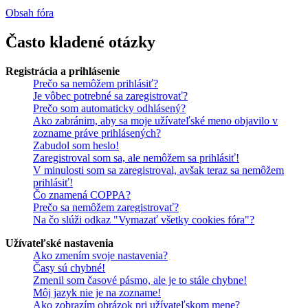
Obsah fóra
Často kladené otázky
Registrácia a prihlásenie
Prečo sa nemôžem prihlásiť?
Je vôbec potrebné sa zaregistrovať?
Prečo som automaticky odhlásený?
Ako zabránim, aby sa moje užívateľské meno objavilo v
zozname práve prihlásených?
Zabudol som heslo!
Zaregistroval som sa, ale nemôžem sa prihlásiť!
V minulosti som sa zaregistroval, avšak teraz sa nemôžem
prihlásiť!
Čo znamená COPPA?
Prečo sa nemôžem zaregistrovať?
Na čo slúži odkaz "Vymazať všetky cookies fóra"?
Užívateľské nastavenia
Ako zmením svoje nastavenia?
Časy sú chybné!
Zmenil som časové pásmo, ale je to stále chybne!
Môj jazyk nie je na zozname!
Ako zobrazím obrázok pri užívateľskom mene?