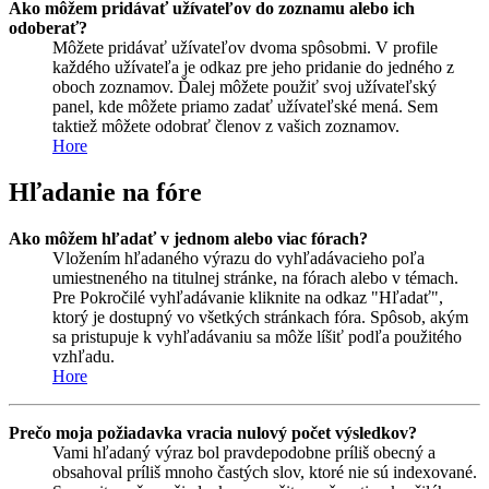
Ako môžem pridávať užívateľov do zoznamu alebo ich
odoberať?
Môžete pridávať užívateľov dvoma spôsobmi. V profile
každého užívateľa je odkaz pre jeho pridanie do jedného z
oboch zoznamov. Ďalej môžete použiť svoj užívateľský
panel, kde môžete priamo zadať užívateľské mená. Sem
taktiež môžete odobrať členov z vašich zoznamov.
Hore
Hľadanie na fóre
Ako môžem hľadať v jednom alebo viac fórach?
Vložením hľadaného výrazu do vyhľadávacieho poľa
umiestneného na titulnej stránke, na fórach alebo v témach.
Pre Pokročilé vyhľadávanie kliknite na odkaz "Hľadať",
ktorý je dostupný vo všetkých stránkach fóra. Spôsob, akým
sa pristupuje k vyhľadávaniu sa môže líšiť podľa použitého
vzhľadu.
Hore
Prečo moja požiadavka vracia nulový počet výsledkov?
Vami hľadaný výraz bol pravdepodobne príliš obecný a
obsahoval príliš mnoho častých slov, ktoré nie sú indexované.