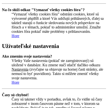
Na čo slúži odkaz "Vymazať všetky cookies fóra"?
“Vymazať všetky cookies fóra” odstráni cookies, ktoré sú
vytvorené phpBB a ktoré Vás udržujú prihlásených, ďalej sa
taktiež starajú o funkcie sledovania nových príspevkov na
fórach a v témach, pokiaľ to administrátor umožní. Zmažte
cookies fóra pokiaľ máte problémy s prihlasovaním.
Hore
Užívateľské nastavenia
Ako zmením svoje nastavenia?
Všetky Vaše nastavenia (pokiaľ ste zaregistrovaný) sú
uložené v databáze. Ku zmene stačí stlačiť tlačítko odkazu
Nastavenia
(zvyčajne sa objavuje na hornej časti stránky, ale
nemusí to byť pravidlom). Takto si môžete zmeniť všetky
svoje nastavenia.
Hore
Časy sú chybné!
Časy sú takmer vždy v poriadku, avšak to, čo vidíte sú časy
zobrazené v inom časovom pásme než v tom, v ktorom sa
nachádzate. Pokiaľ je to tak, zmeňte si časové pásmo v