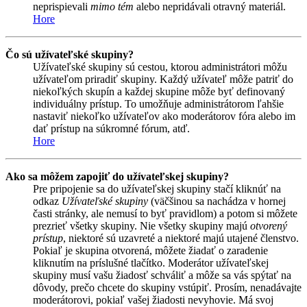
neprispievali
mimo tém
alebo nepridávali otravný materiál.
Hore
Čo sú užívateľské skupiny?
Užívateľské skupiny sú cestou, ktorou administrátori môžu
užívateľom priradiť skupiny. Každý užívateľ môže patriť do
niekoľkých skupín a každej skupine môže byť definovaný
individuálny prístup. To umožňuje administrátorom ľahšie
nastaviť niekoľko užívateľov ako moderátorov fóra alebo im
dať prístup na súkromné fórum, atď.
Hore
Ako sa môžem zapojiť do užívateľskej skupiny?
Pre pripojenie sa do užívateľskej skupiny stačí kliknúť na
odkaz
Užívateľské skupiny
(väčšinou sa nachádza v hornej
časti stránky, ale nemusí to byť pravidlom) a potom si môžete
prezrieť všetky skupiny. Nie všetky skupiny majú
otvorený
prístup
, niektoré sú uzavreté a niektoré majú utajené členstvo.
Pokiaľ je skupina otvorená, môžete žiadať o zaradenie
kliknutím na príslušné tlačítko. Moderátor užívateľskej
skupiny musí vašu žiadosť schváliť a môže sa vás spýtať na
dôvody, prečo chcete do skupiny vstúpiť. Prosím, nenadávajte
moderátorovi, pokiaľ vašej žiadosti nevyhovie. Má svoj