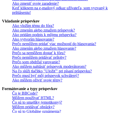
Ako zmeniť svoje zaradenie?
Keď kliknem na e-mailový odkaz užívateľa, som vyzvaný k
prihláseniu!
Vkladanie príspevkov
Ako vložím tému do fóra?
Ako zmením alebo zmažem príspevok?
Ako pridám podpis k môjmu príspevku?
Ako vytvorím hlasovanie?
Prečo nemôžem pridať viac možností do hlasovania?
Ako zmením alebo zmažem hlasovanie?
Prečo sa nemôžem dostať k fóru?
Prečo nemôžem pridávať prílohy?
Prečo som obdržal varovanie?
Ako môžem nahlásiť príspevok moderátorom?
Na čo slúži tlačítko "Uložiť" pri písaní príspevku?
Prečo musí byť môj príspevok schválený?
Ako môžem oživiť svoje témy?
Formátovanie a typy príspevkov
Čo je BBCode?
Môžem používať HTML?
Čo sú to smajlíky (emotikony)?
Môžem pridávať obrázky?
Čo sú to Globálne oznámenia?