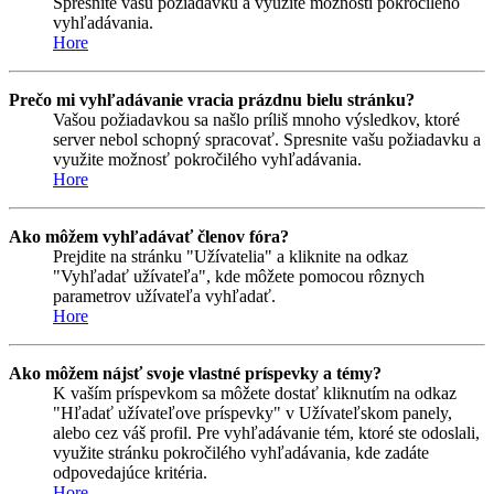
Spresnite vašu požiadavku a využite možnosti pokročilého
vyhľadávania.
Hore
Prečo mi vyhľadávanie vracia prázdnu bielu stránku?
Vašou požiadavkou sa našlo príliš mnoho výsledkov, ktoré
server nebol schopný spracovať. Spresnite vašu požiadavku a
využite možnosť pokročilého vyhľadávania.
Hore
Ako môžem vyhľadávať členov fóra?
Prejdite na stránku "Užívatelia" a kliknite na odkaz
"Vyhľadať užívateľa", kde môžete pomocou rôznych
parametrov užívateľa vyhľadať.
Hore
Ako môžem nájsť svoje vlastné príspevky a témy?
K vaším príspevkom sa môžete dostať kliknutím na odkaz
"Hľadať užívateľove príspevky" v Užívateľskom panely,
alebo cez váš profil. Pre vyhľadávanie tém, ktoré ste odoslali,
využite stránku pokročilého vyhľadávania, kde zadáte
odpovedajúce kritéria.
Hore