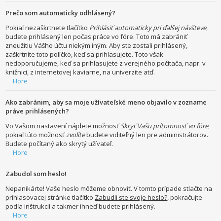
Prečo som automaticky odhlásený?
Pokiaľ nezaškrtnete tlačítko
Prihlásiť automaticky pri ďalšej návšteve
,
budete prihlásený len počas práce vo fóre. Toto má zabrániť
zneužitiu Vášho účtu niekým iným. Aby ste zostali prihlásený,
zaškrtnite toto políčko, keď sa prihlasujete. Toto však
nedoporučujeme, keď sa prihlasujete z verejného počítača, napr. v
knižnici, z internetovej kaviarne, na univerzite atď.
Hore
Ako zabránim, aby sa moje užívateľské meno objavilo v zozname
práve prihlásených?
Vo Vašom nastavení nájdete možnosť
Skryť Vašu prítomnosť vo fóre
,
pokiaľ túto možnosť
zvolíte
budete viditeľný len pre administrátorov.
Budete počítaný ako skrytý užívateľ.
Hore
Zabudol som heslo!
Nepanikárte! Vaše heslo môžeme obnoviť. V tomto prípade stlačte na
prihlasovacej stránke tlačítko
Zabudli ste svoje heslo?
, pokračujte
podľa inštrukcií a takmer ihneď budete prihlásený.
Hore