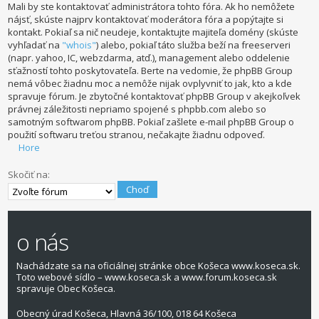
Mali by ste kontaktovať administrátora tohto fóra. Ak ho nemôžete
nájsť, skúste najprv kontaktovať moderátora fóra a popýtajte si
kontakt. Pokiaľ sa nič neudeje, kontaktujte majiteľa domény (skúste
vyhľadať na
"whois"
) alebo, pokiaľ táto služba beží na freeserveri
(napr. yahoo, IC, webzdarma, atď.), management alebo oddelenie
sťažností tohto poskytovateľa. Berte na vedomie, že phpBB Group
nemá vôbec žiadnu moc a nemôže nijak ovplyvniť to jak, kto a kde
spravuje fórum. Je zbytočné kontaktovať phpBB Group v akejkoľvek
právnej záležitosti nepriamo spojené s phpbb.com alebo so
samotným softwarom phpBB. Pokiaľ zašlete e-mail phpBB Group o
použití softwaru treťou stranou, nečakajte žiadnu odpoveď.
Hore
Skočiť na:
o nás
Nachádzate sa na oficiálnej stránke obce Košeca www.koseca.sk.
Toto webové sídlo – www.koseca.sk a www.forum.koseca.sk
spravuje Obec Košeca.
Obecný úrad Košeca, Hlavná 36/100, 018 64 Košeca