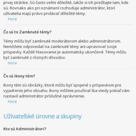
prvej stránke. Sú často veľmi dôležité, takže si ich prečítajte tam, kde
sú. Rovnako ako pri oznámení rozhoduje administrátor, ktorí
užívatelia majú právo pridávať dôležité témy.
Hore
Čo sú to Zamknuté témy?
Témy môžu byť zamknuté moderátorom alebo administrátorom.
Nemôžete odpovedať na zamknuté témy ani upravovať svoje
príspevky. Každé hlasovanie je automaticky ukončené. Témy môžu
byť zamknuté z rôznych dôvodov.
Hore
Čo sú ikony tém?
Ikony tém sú obrázky, ktoré môžu byť spojené s príspevkom pre
vyjadrenie jeho obsahu. Ikony môžete používať iba vtedy pokiaľ vám
nastavil administrátor príslušné oprávnenie.
Hore
Užívateľské úrovne a skupiny
Kto sú Administrátori?