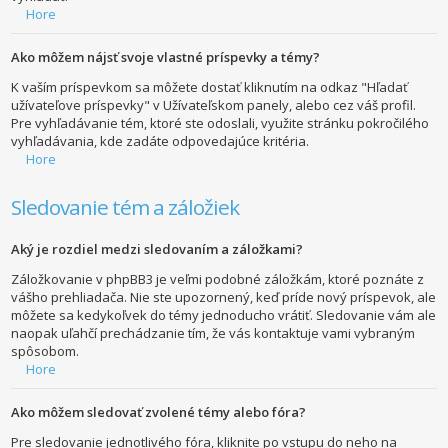
Hore
Ako môžem nájsť svoje vlastné príspevky a témy?
K vaším príspevkom sa môžete dostať kliknutím na odkaz "Hľadať
užívateľove príspevky" v Užívateľskom panely, alebo cez váš profil.
Pre vyhľadávanie tém, ktoré ste odoslali, využite stránku pokročilého
vyhľadávania, kde zadáte odpovedajúce kritéria.
Hore
Sledovanie tém a záložiek
Aký je rozdiel medzi sledovaním a záložkami?
Záložkovanie v phpBB3 je veľmi podobné záložkám, ktoré poznáte z
vášho prehliadača. Nie ste upozornený, keď príde nový príspevok, ale
môžete sa kedykoľvek do témy jednoducho vrátiť. Sledovanie vám ale
naopak uľahčí prechádzanie tím, že vás kontaktuje vami vybraným
spôsobom.
Hore
Ako môžem sledovať zvolené témy alebo fóra?
Pre sledovanie jednotlivého fóra, kliknite po vstupu do neho na