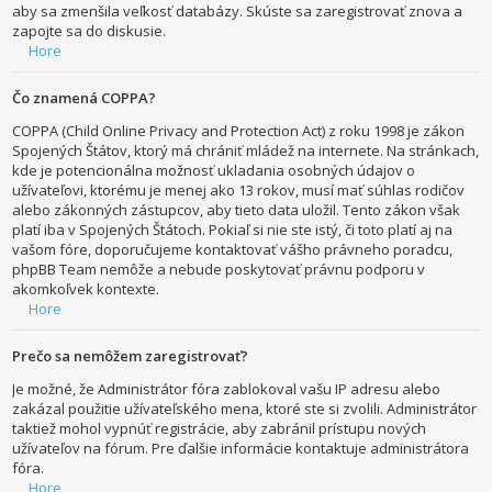
aby sa zmenšila veľkosť databázy. Skúste sa zaregistrovať znova a
zapojte sa do diskusie.
Hore
Čo znamená COPPA?
COPPA (Child Online Privacy and Protection Act) z roku 1998 je zákon
Spojených Štátov, ktorý má chrániť mládež na internete. Na stránkach,
kde je potencionálna možnosť ukladania osobných údajov o
užívateľovi, ktorému je menej ako 13 rokov, musí mať súhlas rodičov
alebo zákonných zástupcov, aby tieto data uložil. Tento zákon však
platí iba v Spojených Štátoch. Pokiaľ si nie ste istý, či toto platí aj na
vašom fóre, doporučujeme kontaktovať vášho právneho poradcu,
phpBB Team nemôže a nebude poskytovať právnu podporu v
akomkoľvek kontexte.
Hore
Prečo sa nemôžem zaregistrovať?
Je možné, že Administrátor fóra zablokoval vašu IP adresu alebo
zakázal použitie užívateľského mena, ktoré ste si zvolili. Administrátor
taktiež mohol vypnúť registrácie, aby zabránil prístupu nových
užívateľov na fórum. Pre ďalšie informácie kontaktuje administrátora
fóra.
Hore