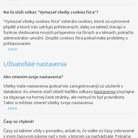
Na čo slúži odkaz "Vymazať všetky cookies fóra"?
“Vymazať všetky cookies fóra” odstráni cookies, ktoré sú vytvorené
phpBB a ktoré Vás udržujú prihlásených, ďalej sa taktiež starajú o
funkcie sledovania nových príspevkov na fórach a v témach, pokiaľ to
administrátor umožní. Zmažte cookies fóra pokiaľ máte problémy s
prihlasovaním.
Hore
Užívateľské nastavenia
Ako zmením svoje nastavenia?
Všetky Vaše nastavenia (pokiaľ ste zaregistrovaný) sú uložené v
databáze. Ku zmene stačí stlačiť tlačítko odkazu
Nastavenia
(zvyčajne
sa objavuje na hornej časti stránky, ale nemusí to byť pravidlom).
Takto si môžete zmeniť všetky svoje nastavenia.
Hore
Časy sú chybné!
Časy sú takmer vždy v poriadku, avšak to, čo vidíte sú časy zobrazené
v inom časovom pásme než v tom, v ktorom sa nachádzate. Pokiaľ je