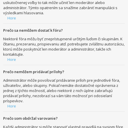
uskutočnenej voľby to tak môže učiniť len moderátor alebo
administrátor. Týmto opatrením sa snažíme zabrániť manipulácii s
výsledkami hlasovania.
Hore
Prečo sa nemôžem dostať k fóru?
Niektoré fóra môžu byť zneprístupnené určitým ľuďom či skupinám. K
čítaniu, prezeraniu, prispievaniu atď. potrebujete zvláštnu autorizáciu,
ktorú môže poskytnúť len moderátor a administrátor, takže ich
kontaktujte.
Hore
Prečo nemôžem pridávať prílohy?
Administrátor môže povoľovať pridávanie príloh pre jednotlivé fóra,
užívateľov, alebo skupiny. Pokiaľ nemáte dostatočné oprávnenia z
jednej z týchto možností, alebo niektoré z nich úplne zabraňujú
pridávať prílohy, nezobrazí sa vám táto možnosť pri odosielaní
príspevkov.
Hore
Prečo som obdržal varovanie?
Každý administrátor si môže stanoviť vlastné pravidlá na svojom fóre,