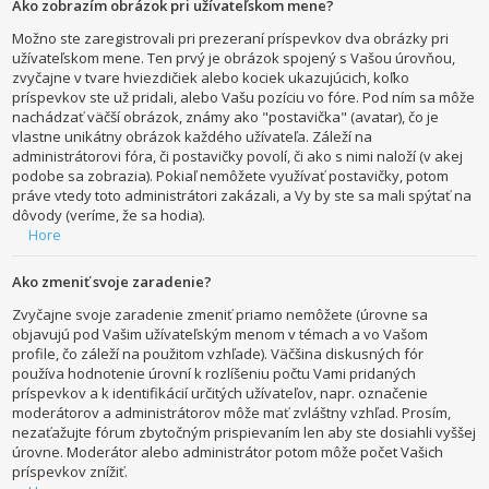
Ako zobrazím obrázok pri užívateľskom mene?
Možno ste zaregistrovali pri prezeraní príspevkov dva obrázky pri
užívateľskom mene. Ten prvý je obrázok spojený s Vašou úrovňou,
zvyčajne v tvare hviezdičiek alebo kociek ukazujúcich, koľko
príspevkov ste už pridali, alebo Vašu pozíciu vo fóre. Pod ním sa môže
nachádzať väčší obrázok, známy ako "postavička" (avatar), čo je
vlastne unikátny obrázok každého užívateľa. Záleží na
administrátorovi fóra, či postavičky povolí, či ako s nimi naloží (v akej
podobe sa zobrazia). Pokiaľ nemôžete využívať postavičky, potom
práve vtedy toto administrátori zakázali, a Vy by ste sa mali spýtať na
dôvody (veríme, že sa hodia).
Hore
Ako zmeniť svoje zaradenie?
Zvyčajne svoje zaradenie zmeniť priamo nemôžete (úrovne sa
objavujú pod Vašim užívateľským menom v témach a vo Vašom
profile, čo záleží na použitom vzhľade). Väčšina diskusných fór
používa hodnotenie úrovní k rozlíšeniu počtu Vami pridaných
príspevkov a k identifikácií určitých užívateľov, napr. označenie
moderátorov a administrátorov môže mať zvláštny vzhľad. Prosím,
nezaťažujte fórum zbytočným prispievaním len aby ste dosiahli vyššej
úrovne. Moderátor alebo administrátor potom môže počet Vašich
príspevkov znížiť.