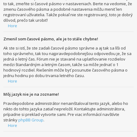
to tak, zmeňte si časové pásmo v nastaveniach. Berte na vedomie, že
zmenu časového pásma a podobné nastavenia môžu meniť len
registrovaní užívatelia. Takže pokiaľ nie ste registrovaný, toto je dobrý
dôvod, prečo tak urobiť!
Hore
Zmenil som časové pásmo, ale je to stále chybne!
Ak ste si istí, že ste zadali časové pásmo správne a aj tak sa líši od
toho správneho, tak tou najpravdepodobnejšou odpoveďou je, že sa
jedná o letný čas. Fórum nie je stavané na uplatňovanie rozdielov
medzi štandardným a letným časom, takže sa môže jednať o 1
hodinový rozdiel. Riešením môže byť posunutie časového pásma o
jednu hodinu po dobu trvania letného času.
Hore
Môj jazyk nie je na zozname!
Pravdepodobne administrátor nenainštaloval tento jazyk, alebo ho
nikto do tohto jazyka zatiaľ nepreložil. Kontaktujte administrátora,
prípadne si preklad vytvorte sami. Pre viac informácií navštívte
stránky
phpBB Group
.
Hore