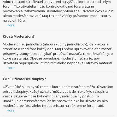
Administrátori sú užívatelia poverení najvyššou kontrolou nad celým
fórom. Títo užívatelia môžu kontrolovať chod fóra vrátane
povoľovania, zakazovania užívateľov, vytvárane užívateľských skupín
alebo moderátorov, atď. Majú taktiež všetky právomoci moderátorov
na celom fóre.
Hore
Kto sú Moderátori?
Moderátori sú jednotlivci (alebo skupiny jednotlivcov), ich prácou je
starať sa o chod fóra každý deň. Majú právo upravovať alebo mazať
príspevky, zamykať/odomykať, presúvať, mazať a rozdeľovať témy, o
ktoré sa starajú. Obecne povedané, moderátori sú na to, aby
užívatelia neprispievali
mimo tém
alebo nepridávali otravný materiál.
Hore
Čo sú užívateľské skupiny?
Užívateľské skupiny sú cestou, ktorou administrátori môžu užívateľom
priradiť skupiny. Každý užívateľ môže patriť do niekoľkých skupín a
každej skupine môže byť definovaný individuálny prístup. To
umožňuje administrátorom ľahšie nastaviť niekoľko užívateľov ako
moderátorov fóra alebo im dať prístup na súkromné fórum, atď.
Hore