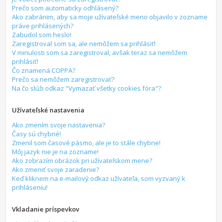
Prečo som automaticky odhlásený?
Ako zabránim, aby sa moje užívateľské meno objavilo v zozname
práve prihlásených?
Zabudol som heslo!
Zaregistroval som sa, ale nemôžem sa prihlásiť!
V minulosti som sa zaregistroval, avšak teraz sa nemôžem
prihlásiť!
Čo znamená COPPA?
Prečo sa nemôžem zaregistrovať?
Na čo slúži odkaz "Vymazať všetky cookies fóra"?
Užívateľské nastavenia
Ako zmením svoje nastavenia?
Časy sú chybné!
Zmenil som časové pásmo, ale je to stále chybne!
Môj jazyk nie je na zozname!
Ako zobrazím obrázok pri užívateľskom mene?
Ako zmeniť svoje zaradenie?
Keď kliknem na e-mailový odkaz užívateľa, som vyzvaný k
prihláseniu!
Vkladanie príspevkov