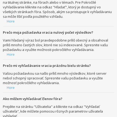
na titulnej stránke, na fórach alebo v témach. Pre Pokročilé
vyhľadávanie kliknite na odkaz "Hľadať", ktorý je dostupný vo
všetkých stránkach fóra. Spôsob, akým sa pristupuje k vyhľadávaniu
sa môže líšiť podľa použitého vzhľadu.
Hore
Prečo moja požiadavka vracia nulový počet výsledkov?
Vami hľadaný výraz bol pravdepodobne príliš obecný a obsahoval
príliš mnoho častých slov, ktoré nie sú indexované. Spresnite vašu
požiadavku a využite možnosti pokročilého vyhľadávania.
Hore
Prečo mi vyhľadávanie vracia prázdnu bielu stránku?
Vašou požiadavkou sa našlo príliš mnoho výsledkov, ktoré server
nebol schopný spracovať. Spresnite vašu požiadavku a využite
možnosť pokročilého vyhľadávania.
Hore
Ako môžem vyhľadávať členov fóra?
Prejdite na stránku "Užívatelia" a kliknite na odkaz "Vyhľadať
užívateľa", kde môžete pomocou rôznych parametrov užívateľa
vyhľadať.