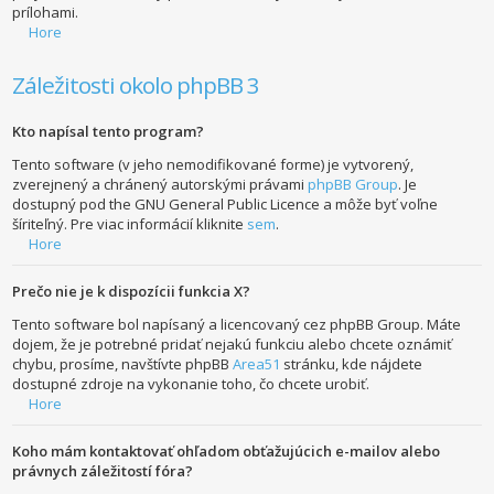
prílohami.
Hore
Záležitosti okolo phpBB 3
Kto napísal tento program?
Tento software (v jeho nemodifikované forme) je vytvorený,
zverejnený a chránený autorskými právami
phpBB Group
. Je
dostupný pod the GNU General Public Licence a môže byť voľne
šíriteľný. Pre viac informácií kliknite
sem
.
Hore
Prečo nie je k dispozícii funkcia X?
Tento software bol napísaný a licencovaný cez phpBB Group. Máte
dojem, že je potrebné pridať nejakú funkciu alebo chcete oznámiť
chybu, prosíme, navštívte phpBB
Area51
stránku, kde nájdete
dostupné zdroje na vykonanie toho, čo chcete urobiť.
Hore
Koho mám kontaktovať ohľadom obťažujúcich e-mailov alebo
právnych záležitostí fóra?