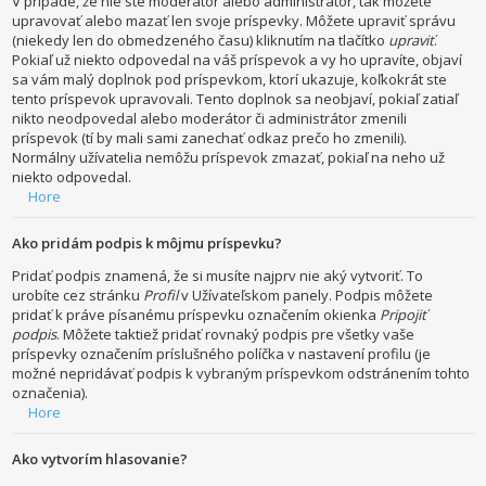
V prípade, že nie ste moderátor alebo administrátor, tak môžete
upravovať alebo mazať len svoje príspevky. Môžete upraviť správu
(niekedy len do obmedzeného času) kliknutím na tlačítko
upraviť
.
Pokiaľ už niekto odpovedal na váš príspevok a vy ho upravíte, objaví
sa vám malý doplnok pod príspevkom, ktorí ukazuje, koľkokrát ste
tento príspevok upravovali. Tento doplnok sa neobjaví, pokiaľ zatiaľ
nikto neodpovedal alebo moderátor či administrátor zmenili
príspevok (tí by mali sami zanechať odkaz prečo ho zmenili).
Normálny užívatelia nemôžu príspevok zmazať, pokiaľ na neho už
niekto odpovedal.
Hore
Ako pridám podpis k môjmu príspevku?
Pridať podpis znamená, že si musíte najprv nie aký vytvoriť. To
urobíte cez stránku
Profil
v Užívateľskom panely. Podpis môžete
pridať k práve písanému príspevku označením okienka
Pripojiť
podpis
. Môžete taktiež pridať rovnaký podpis pre všetky vaše
príspevky označením príslušného políčka v nastavení profilu (je
možné nepridávať podpis k vybraným príspevkom odstránením tohto
označenia).
Hore
Ako vytvorím hlasovanie?