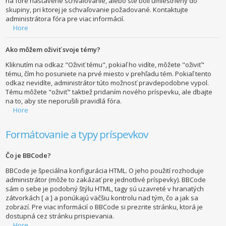
na fóre nastavené schvaľovanie, alebo ste boli umiestnený do
skupiny, pri ktorej je schvaľovanie požadované. Kontaktujte
administrátora fóra pre viac informácií.
Hore
Ako môžem oživiť svoje témy?
Kliknutím na odkaz "Oživiť tému", pokiaľ ho vidíte, môžete "oživiť"
tému, čím ho posuniete na prvé miesto v prehľadu tém. Pokiaľ tento
odkaz nevidíte, administrátor túto možnosť pravdepodobne vypol.
Tému môžete "oživiť" taktiež pridaním nového príspevku, ale dbajte
na to, aby ste neporušili pravidlá fóra.
Hore
Formátovanie a typy príspevkov
Čo je BBCode?
BBCode je špeciálna konfigurácia HTML. O jeho použití rozhoduje
administrátor (môže to zakázať pre jednotlivé príspevky). BBCode
sám o sebe je podobný štýlu HTML, tagy sú uzavreté v hranatých
zátvorkách [ a ] a ponúkajú väčšiu kontrolu nad tým, čo a jak sa
zobrazí. Pre viac informácií o BBCode si prezrite stránku, ktorá je
dostupná cez stránku prispievania.
Hore