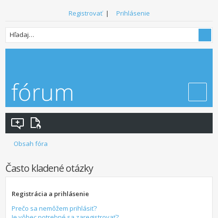
Registrovať
|
Prihlásenie
Obsah fóra
Často kladené otázky
Registrácia a prihlásenie
Prečo sa nemôžem prihlásiť?
Je vôbec potrebné sa zaregistrovať?