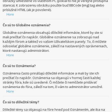
obrázky umiestené vo vlastnom PC (pokiaľ to nie je verejne prístupná
stanica). K zobrazeniu obrázku použite buď BBCode [img] tag alebo
príslušné HTML (ak je povolené).
Hore
Čo sú to Globálne oznámenia?
Globálne oznámenia obsahujú dôležité informácie, ktoré by ste si
mali prečítať čo najskôr. Globálne oznámenie sa zobrazujú nad
každým fórom a taktiež vo vašom Užívateľskom panely. To, či môžete
odosielať globálne oznámenie, záleží na nastavených oprávneniach,
ktoré nastavujú administrátori.
Hore
Čo sú to Oznámenia?
Oznámenia často prinášajú dôležité informácie a mali by ste ich
prečítať čo najskôr. Oznámenia sa objavujú v hornej časti každej
stránky fóra, kde sú uvedené. Či môžete či nemôžete pridávať
oznámenia do fóra, záleží na tom, či vám to administrátor umožnil.
Hore
Čo sú to dôležité témy?
Dôležité témy sa objavujú na fóre hneď pod Oznámením, ale iba na