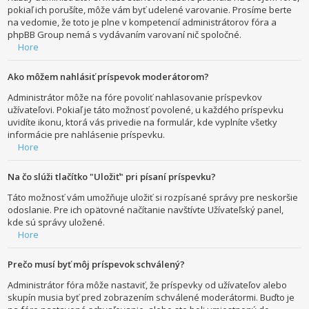
pokiaľ ich porušíte, môže vám byť udelené varovanie. Prosíme berte
na vedomie, že toto je plne v kompetencií administrátorov fóra a
phpBB Group nemá s vydávaním varovaní nič spoločné.
Hore
Ako môžem nahlásiť príspevok moderátorom?
Administrátor môže na fóre povoliť nahlasovanie príspevkov
užívateľovi. Pokiaľ je táto možnosť povolené, u každého príspevku
uvidíte ikonu, ktorá vás privedie na formulár, kde vyplníte všetky
informácie pre nahlásenie príspevku.
Hore
Na čo slúži tlačítko "Uložiť" pri písaní príspevku?
Táto možnosť vám umožňuje uložiť si rozpísané správy pre neskoršie
odoslanie. Pre ich opätovné načítanie navštívte Užívateľský panel,
kde sú správy uložené.
Hore
Prečo musí byť môj príspevok schválený?
Administrátor fóra môže nastaviť, že príspevky od užívateľov alebo
skupín musia byť pred zobrazením schválené moderátormi. Buďto je