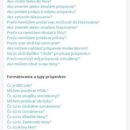
Ako vložím tému do fóra?
Ako zmením alebo zmažem príspevok?
Ako pridám podpis k môjmu príspevku?
Ako vytvorím hlasovanie?
Prečo nemôžem pridať viac možností do hlasovania?
Ako zmením alebo zmažem hlasovanie?
Prečo sa nemôžem dostať k fóru?
Prečo nemôžem pridávať prílohy?
Prečo som obdržal varovanie?
Ako môžem nahlásiť príspevok moderátorom?
Na čo slúži tlačítko "Uložiť" pri písaní príspevku?
Prečo musí byť môj príspevok schválený?
Ako môžem oživiť svoje témy?
Formátovanie a typy príspevkov
Čo je BBCode?
Môžem používať HTML?
Čo sú to smajlíky (emotikony)?
Môžem pridávať obrázky?
Čo sú to Globálne oznámenia?
Čo sú to Oznámenia?
Čo sú to dôležité témy?
Čo sú to Zamknuté témy?
Čo sú ikony tém?