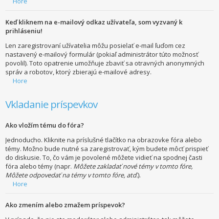
Hore
Keď kliknem na e-mailový odkaz užívateľa, som vyzvaný k
prihláseniu!
Len zaregistrovaní užívatelia môžu posielať e-mail ľuďom cez
nastavený e-mailový formulár (pokiaľ administrátor túto možnosť
povolil). Toto opatrenie umožňuje zbaviť sa otravných anonymných
správ a robotov, ktorý zbierajú e-mailové adresy.
Hore
Vkladanie príspevkov
Ako vložím tému do fóra?
Jednoducho. Kliknite na príslušné tlačítko na obrazovke fóra alebo
témy. Možno bude nutné sa zaregistrovať, kým budete môcť prispieť
do diskusie. To, čo vám je povolené môžete vidieť na spodnej časti
fóra alebo témy (napr.
Môžete zakladať nové témy v tomto fóre,
Môžete odpovedať na témy v tomto fóre, atď.
).
Hore
Ako zmením alebo zmažem príspevok?