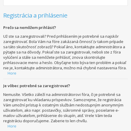
Registrácia a prihlásenie
Prečo sa nemôžem prihlásiť?
Už ste sa zaregistrovali? Pred prihlásením je potrebné sa najskôr
zaregistrovať. Bola Vám na fóre zakázaná činnosť (v takom prípade
sa táto skutočnosť zobrazí)? Pokiaľ áno, kontaktujte administrátora a
pýtajte sa na dôvody. Pokiaľ ste sa zaregistrovali, neboli ste z fóra
vylúčení a stále sa nemôžete prihlásiť, znova skontrolujte
prihlasovacie meno a heslo. Obyčajne toto býva ten problém a pokiaľ
nie je, kontaktujte administrátora, možno má chybné nastavenia fóra.
Hore
Je vôbec potrebné sa zaregistrovať?
Nemusíte. Všetko záleží na administrátorovi fóra, či je potrebné sa
zaregistrovať ku vkladaniu príspevkov. Samozrejme, že registrácia
Vám umožní prístup k ostatným službám nedostupným anonymným
užívateľom, ako napr. postavičky, súkromné správy, posielanie e-
mailov užívateľom, prihlásenie do skupín, atď. Vrele Vám teda
registráciu doporučujeme. Zaberie to len chvíľu.
Hore