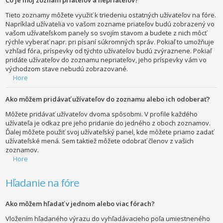
Tieto zoznamy môžete využiť k triedeniu ostatných užívateľov na fóre.
Napríklad užívatelia vo vašom zozname priateľov budú zobrazený vo
vašom užívateľskom panely so svojím stavom a budete z nich môcť
rýchle vyberať napr. pri písaní súkromných správ. Pokiaľ to umožňuje
vzhľad fóra, príspevky od týchto užívateľov budú zvýraznene. Pokiaľ
pridáte užívateľov do zoznamu nepriateľov, jeho príspevky vám vo
východzom stave nebudú zobrazované.
Hore
Ako môžem pridávať užívateľov do zoznamu alebo ich odoberať?
Môžete pridávať užívateľov dvoma spôsobmi. V profile každého
užívateľa je odkaz pre jeho pridanie do jedného z oboch zoznamov.
Ďalej môžete použiť svoj užívateľský panel, kde môžete priamo zadať
užívateľské mená. Sem taktiež môžete odobrať členov z vašich
zoznamov.
Hore
Hľadanie na fóre
Ako môžem hľadať v jednom alebo viac fórach?
Vložením hľadaného výrazu do vyhľadávacieho poľa umiestneného