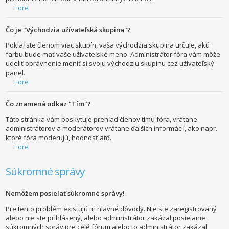
Hore
Čo je "Východzia užívateľská skupina"?
Pokiaľ ste členom viac skupín, vaša východzia skupina určuje, akú
farbu bude mať vaše užívateľské meno. Administrátor fóra vám môže
udeliť oprávnenie meniť si svoju východziu skupinu cez užívateľský
panel.
Hore
Čo znamená odkaz "Tím"?
Táto stránka vám poskytuje prehľad členov tímu fóra, vrátane
administrátorov a moderátorov vrátane ďalších informácií, ako napr.
ktoré fóra moderujú, hodnosť atď.
Hore
Súkromné správy
Nemôžem posielať súkromné správy!
Pre tento problém existujú tri hlavné dôvody. Nie ste zaregistrovaný
alebo nie ste prihlásený, alebo administrátor zakázal posielanie
súkromných správ pre celé fórum alebo to administrátor zakázal