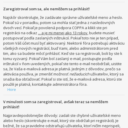
Zaregistroval som sa, ale nemôžem sa prihlásiť!
Najskôr skontrolujte, že zadávate správne užívateľské meno a heslo.
Pokiaľ sú v poriadku, potom sa mohla stať jedna z nasledovných
dvoch vecí. Pokiaľ je povolená podpora COPPA a klikli ste pri
registrácii na odkaz
... a je mi menej ako 13 rokov
, budete musieť
postupovať podľa zaslaných inštrukcií. Pokiaľ toto nie je ten prípad,
potom Váš účet musí byť aktivovaný. Niektoré fóra potrebujú aktiváciu
všetkých nových registrácií, buď Vami, alebo administrátorom pred
tim, ako sa budete môcť prihlásiť. Keď ste sa registrovali, boli by ste k
tomu vyzvaný. Pokiaľ Vám bol zaslaný e-mail, postupujte podľa
inštrukcií v ňom uvedených, pokiaľ ste tento e-mail neobdržali, uistite
sa, že Vaša e-mailová adresa je platná. Jedným z dôvodov, prečo sa
aktivácia používa, je zmenšiť možnosť
nežiaducich
užívateľov, ktorý sa
snažia iba obťažovať. Pokiaľ si ste istí, že e-mailová adresa, ktorú ste
použili je platná, kontaktujte administrátora fóra.
Hore
V minulosti som sa zaregistroval, avšak teraz sa nemôžem
prihlásiť!
Najpravdepodobnejšie dôvody: zadali ste chybné užívateľské meno
alebo heslo (skontrolujte e-mail, ktorý ste obdržali pri registrácií). Je
bežné, že sa pravidelne odstraňujú užívatelia, ktorí ničím neprispeli,