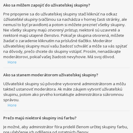
Ako sa môžem zapojiť do užívateľskej skupiny?
Pre pripojenie sa do užívateľskej skupiny stačí kliknúť na odkaz
Užívateľské skupiny
(väčšinou sa nachádza v hornej časti stránky, ale
nemusí to byť pravidlom) a potom si môžete prezrieť všetky skupiny.
Nie všetky skupiny majú
otvorený prístup
, niektoré sú uzavreté a
niektoré majú utajené členstvo. Pokiaľ je skupina otvorená, môžete
žiadať o zaradenie kliknutím na príslušné tlačítko. Moderátor
užívateľskej skupiny musí vašu žiadosť schváliť a môže sa vás spýtať
na dôvody, prečo chcete do skupiny vstúpiť. Prosím, nenadávajte
moderátorovi, pokiaľ vašej žiadosti nevyhovie. Má svoj dôvod.
Hore
Ako sa stanem moderátorom užívateľskej skupiny?
Užívateľské skupiny sú pôvodne vytvorené administrátorom a môžu
taktiež ustanoviť moderátora. Ak máte záujem vytvoriť užívateľskú
skupinu, potom ako prvého kontaktujte administrátora súkromnou
správou.
Hore
Prečo majú niektoré skupiny inú farbu?
Je možné, aby administrátor fóra pridelil členom určitej skupiny farbu,
pre uľahčenie ich odlíšenia od ostatných členov.