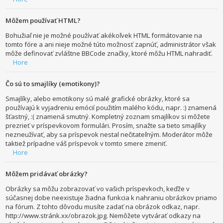
Môžem používať HTML?
Bohužiaľ nie je možné používať akékoľvek HTML formátovanie na
tomto fóre a ani nieje možné túto možnosť zapnúť, administrátor však
môže definovať zvláštne BBCode značky, ktoré môžu HTML nahradiť.
Hore
Čo sú to smajlíky (emotikony)?
Smajlíky, alebo emotikony sú malé grafické obrázky, ktoré sa
používajú k vyjadreniu emócií použitím malého kódu, napr. :) znamená
šťastný, :( znamená smutný. Kompletný zoznam smajlíkov si môžete
prezrieť v príspevkovom formulári. Prosím, snažte sa tieto smajlíky
nezneužívať, aby sa príspevok nestal nečitateľným. Moderátor môže
taktiež prípadne váš príspevok v tomto smere zmeniť.
Hore
Môžem pridávať obrázky?
Obrázky sa môžu zobrazovať vo vašich príspevkoch, keďže v
súčasnej dobe neexistuje žiadna funkcia k nahraniu obrázkov priamo
na fórum. Z tohto dôvodu musíte zadať na obrázok odkaz, napr.
http://www.stránk.xx/obrazok.jpg. Nemôžete vytvárať odkazy na