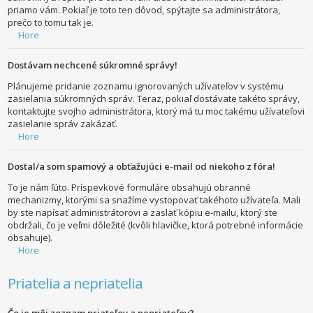
priamo vám. Pokiaľ je toto ten dôvod, spýtajte sa administrátora,
prečo to tomu tak je.
Hore
Dostávam nechcené súkromné správy!
Plánujeme pridanie zoznamu ignorovaných užívateľov v systému
zasielania súkromných správ. Teraz, pokiaľ dostávate takéto správy,
kontaktujte svojho administrátora, ktorý má tu moc takému užívateľovi
zasielanie správ zakázať.
Hore
Dostal/a som spamový a obťažujúci e-mail od niekoho z fóra!
To je nám ľúto. Príspevkové formuláre obsahujú obranné
mechanizmy, ktorými sa snažíme vystopovať takéhoto užívateľa. Mali
by ste napísať administrátorovi a zaslať kópiu e-mailu, ktorý ste
obdržali, čo je veľmi dôležité (kvôli hlavičke, ktorá potrebné informácie
obsahuje).
Hore
Priatelia a nepriatelia
Čo je môj zoznam priateľov a nepriateľov?