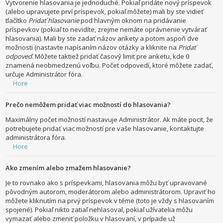
Vytvorenie hlasovania je jednoduché. Pokiaľ pridáte nový príspevok
(alebo upravujete prví príspevok, pokiaľ môžete) mali by ste vidieť
tlačítko
Pridať hlasovanie
pod hlavným oknom na pridávanie
príspevkov (pokiaľ to nevidíte, zrejme nemáte oprávnenie vytvárať
hlasovania). Mali by ste zadať názov ankety a potom aspoň dve
možnosti (nastavte napísaním názov otázky a kliknite na
Pridať
odpoveď
. Môžete taktiež pridať časový limit pre anketu, kde 0
znamená neobmedzenú voľbu. Počet odpovedí, ktoré môžete zadať,
určuje Administrátor fóra.
Hore
Prečo nemôžem pridať viac možností do hlasovania?
Maximálny počet možností nastavuje Administrátor. Ak máte pocit, že
potrebujete pridať viac možností pre vaše hlasovanie, kontaktujte
administrátora fóra.
Hore
Ako zmením alebo zmažem hlasovanie?
Je to rovnako ako s príspevkami, hlasovania môžu byť upravované
pôvodným autorom, moderátorom alebo administrátorom. Upraviť ho
môžete kliknutím na prvý príspevok v téme (toto je vždy s hlasovaním
spojené). Pokiaľ nikto zatiaľ nehlasoval, pokiaľ užívatelia môžu
vymazať alebo zmeniť položku v hlasovaní, v prípade už