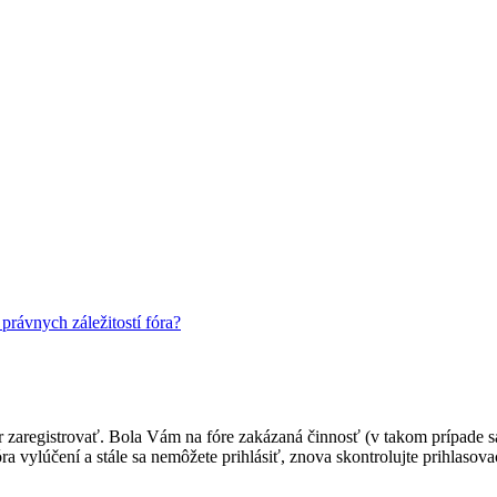
rávnych záležitostí fóra?
ôr zaregistrovať. Bola Vám na fóre zakázaná činnosť (v takom prípade sa
 fóra vylúčení a stále sa nemôžete prihlásiť, znova skontrolujte prihlaso