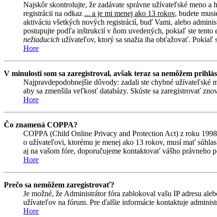
Najskôr skontrolujte, že zadávate správne užívateľské meno a 
registrácii na odkaz
... a je mi menej ako 13 rokov
, budete musi
aktiváciu všetkých nových registrácií, buď Vami, alebo adminis
postupujte podľa inštrukcií v ňom uvedených, pokiaľ ste tento e
nežiaducich
užívateľov, ktorý sa snažia iba obťažovať. Pokiaľ si 
Hore
V minulosti som sa zaregistroval, avšak teraz sa nemôžem prihlás
Najpravdepodobnejšie dôvody: zadali ste chybné užívateľské meno 
aby sa zmenšila veľkosť databázy. Skúste sa zaregistrovať znova
Hore
Čo znamená COPPA?
COPPA (Child Online Privacy and Protection Act) z roku 1998 
o užívateľovi, ktorému je menej ako 13 rokov, musí mať súhlas ro
aj na vašom fóre, doporučujeme kontaktovať vášho právneho
Hore
Prečo sa nemôžem zaregistrovať?
Je možné, že Administrátor fóra zablokoval vašu IP adresu alebo
užívateľov na fórum. Pre ďalšie informácie kontaktuje administr
Hore