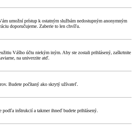
rácia Vám umožní prístup k ostatným službám nedostupným anonymným
ráciu doporučujeme. Zaberie to len chvíľu.
eužitiu Vášho účtu niekým iným. Aby ste zostali prihlásený, zaškrtnite
aviarne, na univerzite atď.
rov. Budete počítaný ako skrytý užívateľ.
te podľa inštrukcií a takmer ihneď budete prihlásený.