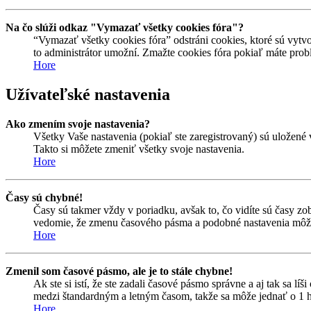
Na čo slúži odkaz "Vymazať všetky cookies fóra"?
“Vymazať všetky cookies fóra” odstráni cookies, ktoré sú vytvo
to administrátor umožní. Zmažte cookies fóra pokiaľ máte prob
Hore
Užívateľské nastavenia
Ako zmením svoje nastavenia?
Všetky Vaše nastavenia (pokiaľ ste zaregistrovaný) sú uložené 
Takto si môžete zmeniť všetky svoje nastavenia.
Hore
Časy sú chybné!
Časy sú takmer vždy v poriadku, avšak to, čo vidíte sú časy z
vedomie, že zmenu časového pásma a podobné nastavenia môžu me
Hore
Zmenil som časové pásmo, ale je to stále chybne!
Ak ste si istí, že ste zadali časové pásmo správne a aj tak sa 
medzi štandardným a letným časom, takže sa môže jednať o 1 h
Hore