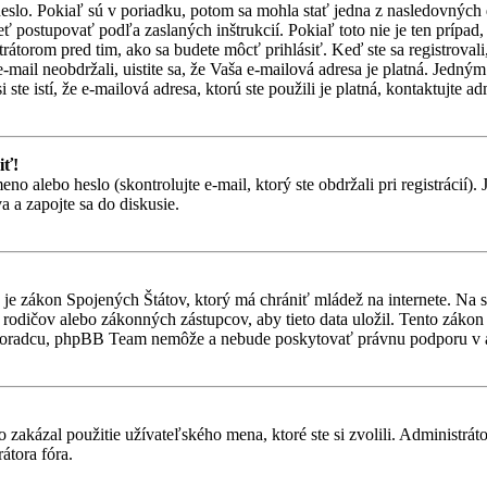
heslo. Pokiaľ sú v poriadku, potom sa mohla stať jedna z nasledovných
eť postupovať podľa zaslaných inštrukcií. Pokiaľ toto nie je ten prípa
trátorom pred tim, ako sa budete môcť prihlásiť. Keď ste sa registroval
-mail neobdržali, uistite sa, že Vaša e-mailová adresa je platná. Jedn
ste istí, že e-mailová adresa, ktorú ste použili je platná, kontaktujte ad
iť!
alebo heslo (skontrolujte e-mail, ktorý ste obdržali pri registrácií). Je
 a zapojte sa do diskusie.
je zákon Spojených Štátov, ktorý má chrániť mládež na internete. Na 
dičov alebo zákonných zástupcov, aby tieto data uložil. Tento zákon vša
 poradcu, phpBB Team nemôže a nebude poskytovať právnu podporu v
 zakázal použitie užívateľského mena, ktoré ste si zvolili. Administrát
átora fóra.