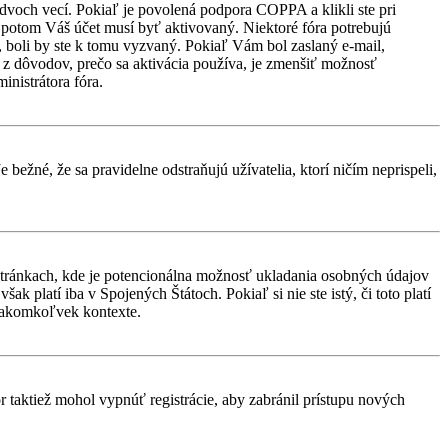
 dvoch vecí. Pokiaľ je povolená podpora COPPA a klikli ste pri
d, potom Váš účet musí byť aktivovaný. Niektoré fóra potrebujú
i, boli by ste k tomu vyzvaný. Pokiaľ Vám bol zaslaný e-mail,
ým z dôvodov, prečo sa aktivácia používa, je zmenšiť možnosť
ministrátora fóra.
 bežné, že sa pravidelne odstraňujú užívatelia, ktorí ničím neprispeli,
stránkach, kde je potencionálna možnosť ukladania osobných údajov
k platí iba v Spojených Štátoch. Pokiaľ si nie ste istý, či toto platí
 akomkoľvek kontexte.
or taktiež mohol vypnúť registrácie, aby zabránil prístupu nových