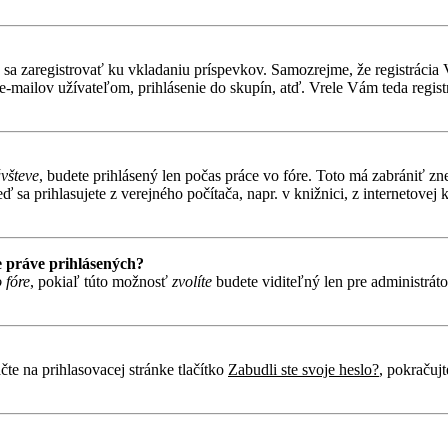
ebné sa zaregistrovať ku vkladaniu príspevkov. Samozrejme, že regist
e-mailov užívateľom, prihlásenie do skupín, atď. Vrele Vám teda regist
ávšteve
, budete prihlásený len počas práce vo fóre. Toto má zabrániť zn
 sa prihlasujete z verejného počítača, napr. v knižnici, z internetovej k
 práve prihlásených?
 fóre
, pokiaľ túto možnosť
zvolíte
budete viditeľný len pre administráto
te na prihlasovacej stránke tlačítko
Zabudli ste svoje heslo?
, pokračuj