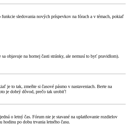
 o funkcie sledovania nových príspevkov na fórach a v témach, pokiaľ
 sa objavuje na hornej časti stránky, ale nemusí to byť pravidlom).
aľ je to tak, zmeňte si časové pásmo v nastaveniach. Berte na
to je dobrý dôvod, prečo tak urobiť!
 jedná o letný čas. Fórum nie je stavané na uplatňovanie rozdielov
 hodinu po dobu trvania letného času.