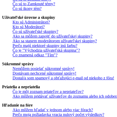
Čo sú to Zamknuté témy?
Čo sú ikony tém?
Užívateľské úrovne a skupiny
Kto sú Administrátori?
Kto sú Moderátori?
Čo sú užívateľské skupiny?
Ako sa môžem zapojiť do užívateľskej skupiny?
Ako sa stanem moderátorom užívateľskej skupiny?
Prečo majú niektoré skupiny inú farbu?
Čo je "Východzia užívateľská skupina"?
Čo znamená odkaz "Tím"?
Súkromné správy
Nemôžem posielať súkromné správy!
Dostávam nechcené súkromné správy!
Dostal/a som spamový a obťažujúci e-mail od niekoho z fóra!
Priatelia a nepriatelia
Čo je môj zoznam priateľov a nepriateľov?
Ako môžem pridávať užívateľov do zoznamu alebo ich odober
Hľadanie na fóre
Ako môžem hľadať v jednom alebo viac fórach?
Prečo moja požiadavka vracia nulový počet výsledkov?