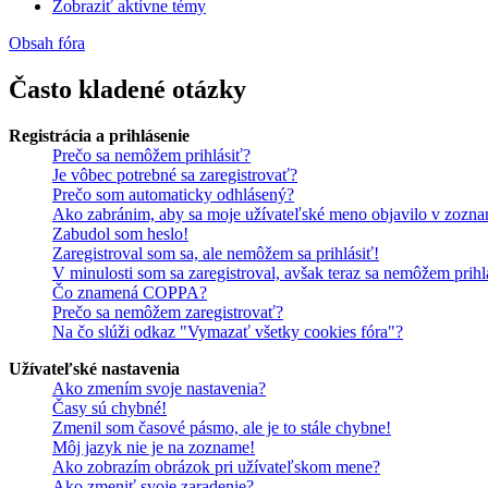
Zobraziť aktívne témy
Obsah fóra
Často kladené otázky
Registrácia a prihlásenie
Prečo sa nemôžem prihlásiť?
Je vôbec potrebné sa zaregistrovať?
Prečo som automaticky odhlásený?
Ako zabránim, aby sa moje užívateľské meno objavilo v zozna
Zabudol som heslo!
Zaregistroval som sa, ale nemôžem sa prihlásiť!
V minulosti som sa zaregistroval, avšak teraz sa nemôžem prihl
Čo znamená COPPA?
Prečo sa nemôžem zaregistrovať?
Na čo slúži odkaz "Vymazať všetky cookies fóra"?
Užívateľské nastavenia
Ako zmením svoje nastavenia?
Časy sú chybné!
Zmenil som časové pásmo, ale je to stále chybne!
Môj jazyk nie je na zozname!
Ako zobrazím obrázok pri užívateľskom mene?
Ako zmeniť svoje zaradenie?