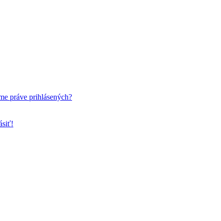
me práve prihlásených?
ásiť!