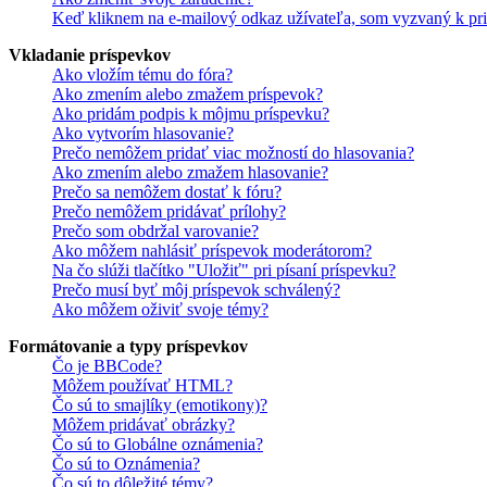
Keď kliknem na e-mailový odkaz užívateľa, som vyzvaný k pri
Vkladanie príspevkov
Ako vložím tému do fóra?
Ako zmením alebo zmažem príspevok?
Ako pridám podpis k môjmu príspevku?
Ako vytvorím hlasovanie?
Prečo nemôžem pridať viac možností do hlasovania?
Ako zmením alebo zmažem hlasovanie?
Prečo sa nemôžem dostať k fóru?
Prečo nemôžem pridávať prílohy?
Prečo som obdržal varovanie?
Ako môžem nahlásiť príspevok moderátorom?
Na čo slúži tlačítko "Uložiť" pri písaní príspevku?
Prečo musí byť môj príspevok schválený?
Ako môžem oživiť svoje témy?
Formátovanie a typy príspevkov
Čo je BBCode?
Môžem používať HTML?
Čo sú to smajlíky (emotikony)?
Môžem pridávať obrázky?
Čo sú to Globálne oznámenia?
Čo sú to Oznámenia?
Čo sú to dôležité témy?