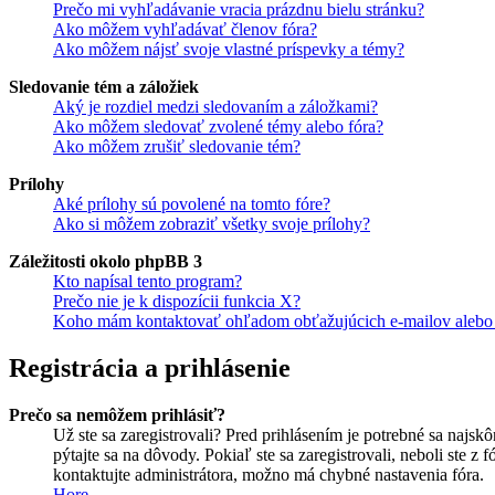
Prečo mi vyhľadávanie vracia prázdnu bielu stránku?
Ako môžem vyhľadávať členov fóra?
Ako môžem nájsť svoje vlastné príspevky a témy?
Sledovanie tém a záložiek
Aký je rozdiel medzi sledovaním a záložkami?
Ako môžem sledovať zvolené témy alebo fóra?
Ako môžem zrušiť sledovanie tém?
Prílohy
Aké prílohy sú povolené na tomto fóre?
Ako si môžem zobraziť všetky svoje prílohy?
Záležitosti okolo phpBB 3
Kto napísal tento program?
Prečo nie je k dispozícii funkcia X?
Koho mám kontaktovať ohľadom obťažujúcich e-mailov alebo p
Registrácia a prihlásenie
Prečo sa nemôžem prihlásiť?
Už ste sa zaregistrovali? Pred prihlásením je potrebné sa najsk
pýtajte sa na dôvody. Pokiaľ ste sa zaregistrovali, neboli ste z
kontaktujte administrátora, možno má chybné nastavenia fóra.
Hore