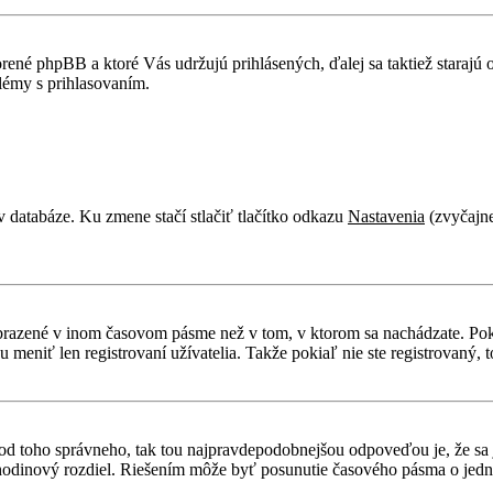
rené phpBB a ktoré Vás udržujú prihlásených, ďalej sa taktiež starajú
lémy s prihlasovaním.
v databáze. Ku zmene stačí stlačiť tlačítko odkazu
Nastavenia
(zvyčajne
obrazené v inom časovom pásme než v tom, v ktorom sa nachádzate. Poki
niť len registrovaní užívatelia. Takže pokiaľ nie ste registrovaný, to
líši od toho správneho, tak tou najpravdepodobnejšou odpoveďou je, že sa
odinový rozdiel. Riešením môže byť posunutie časového pásma o jednu