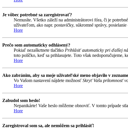
Je vôbec potrebné sa zaregistrovať?
Nemusíte. Všetko záleží na administrátorovi fóra, či je potr
užívateľom, ako napr. postavičky, súkromné správy, posielanie 
Hore
Prečo som automaticky odhlásený?
Pokiaľ nezaškrtnete tlačítko
Prihlásiť automaticky pri ďalšej n
toto políčko, keď sa prihlasujete. Toto však nedoporučujeme, keď
Hore
Ako zabránim, aby sa moje užívateľské meno objavilo v zozname
Vo Vašom nastavení nájdete možnosť
Skryť Vašu prítomnosť vo
Hore
Zabudol som heslo!
Nepanikárte! Vaše heslo môžeme obnoviť. V tomto prípade stlač
Hore
Zaregistroval som sa, ale nemôžem sa prihlásiť!