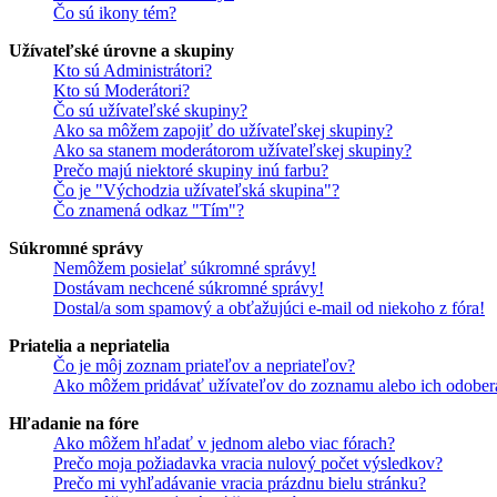
Čo sú ikony tém?
Užívateľské úrovne a skupiny
Kto sú Administrátori?
Kto sú Moderátori?
Čo sú užívateľské skupiny?
Ako sa môžem zapojiť do užívateľskej skupiny?
Ako sa stanem moderátorom užívateľskej skupiny?
Prečo majú niektoré skupiny inú farbu?
Čo je "Východzia užívateľská skupina"?
Čo znamená odkaz "Tím"?
Súkromné správy
Nemôžem posielať súkromné správy!
Dostávam nechcené súkromné správy!
Dostal/a som spamový a obťažujúci e-mail od niekoho z fóra!
Priatelia a nepriatelia
Čo je môj zoznam priateľov a nepriateľov?
Ako môžem pridávať užívateľov do zoznamu alebo ich odober
Hľadanie na fóre
Ako môžem hľadať v jednom alebo viac fórach?
Prečo moja požiadavka vracia nulový počet výsledkov?
Prečo mi vyhľadávanie vracia prázdnu bielu stránku?