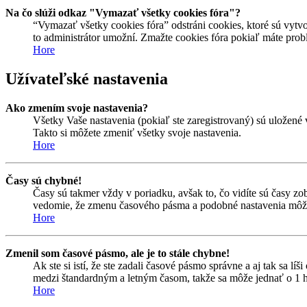
Na čo slúži odkaz "Vymazať všetky cookies fóra"?
“Vymazať všetky cookies fóra” odstráni cookies, ktoré sú vytvo
to administrátor umožní. Zmažte cookies fóra pokiaľ máte prob
Hore
Užívateľské nastavenia
Ako zmením svoje nastavenia?
Všetky Vaše nastavenia (pokiaľ ste zaregistrovaný) sú uložené 
Takto si môžete zmeniť všetky svoje nastavenia.
Hore
Časy sú chybné!
Časy sú takmer vždy v poriadku, avšak to, čo vidíte sú časy z
vedomie, že zmenu časového pásma a podobné nastavenia môžu me
Hore
Zmenil som časové pásmo, ale je to stále chybne!
Ak ste si istí, že ste zadali časové pásmo správne a aj tak sa 
medzi štandardným a letným časom, takže sa môže jednať o 1 h
Hore