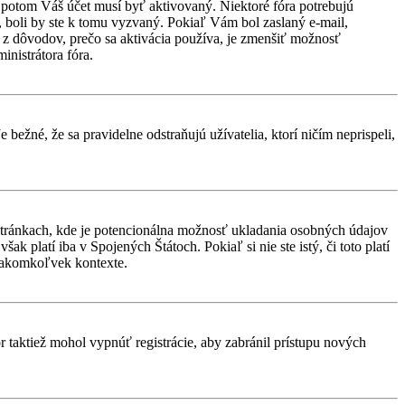
d, potom Váš účet musí byť aktivovaný. Niektoré fóra potrebujú
i, boli by ste k tomu vyzvaný. Pokiaľ Vám bol zaslaný e-mail,
ým z dôvodov, prečo sa aktivácia používa, je zmenšiť možnosť
ministrátora fóra.
 bežné, že sa pravidelne odstraňujú užívatelia, ktorí ničím neprispeli,
stránkach, kde je potencionálna možnosť ukladania osobných údajov
k platí iba v Spojených Štátoch. Pokiaľ si nie ste istý, či toto platí
 akomkoľvek kontexte.
or taktiež mohol vypnúť registrácie, aby zabránil prístupu nových