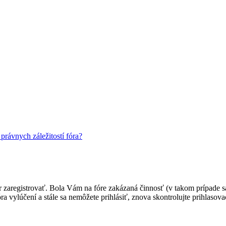
rávnych záležitostí fóra?
ôr zaregistrovať. Bola Vám na fóre zakázaná činnosť (v takom prípade sa
 fóra vylúčení a stále sa nemôžete prihlásiť, znova skontrolujte prihlaso