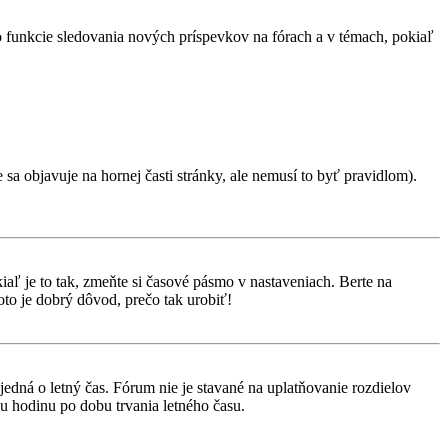
 o funkcie sledovania nových príspevkov na fórach a v témach, pokiaľ
 sa objavuje na hornej časti stránky, ale nemusí to byť pravidlom).
aľ je to tak, zmeňte si časové pásmo v nastaveniach. Berte na
to je dobrý dôvod, prečo tak urobiť!
 jedná o letný čas. Fórum nie je stavané na uplatňovanie rozdielov
 hodinu po dobu trvania letného času.