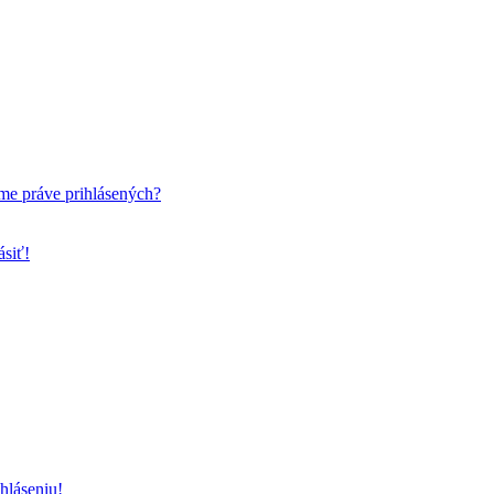
me práve prihlásených?
ásiť!
hláseniu!