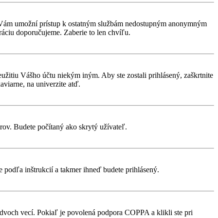
rácia Vám umožní prístup k ostatným službám nedostupným anonymným
ráciu doporučujeme. Zaberie to len chvíľu.
eužitiu Vášho účtu niekým iným. Aby ste zostali prihlásený, zaškrtnite
aviarne, na univerzite atď.
rov. Budete počítaný ako skrytý užívateľ.
te podľa inštrukcií a takmer ihneď budete prihlásený.
 dvoch vecí. Pokiaľ je povolená podpora COPPA a klikli ste pri