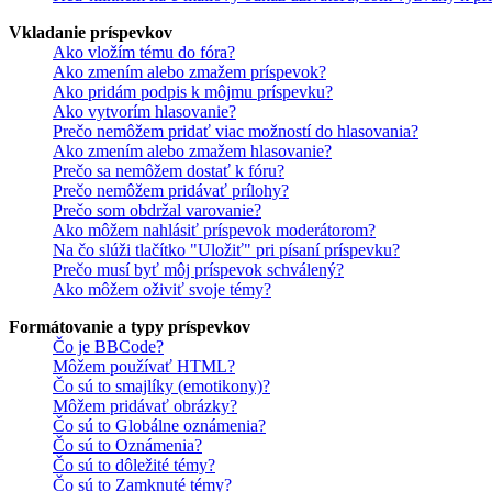
Vkladanie príspevkov
Ako vložím tému do fóra?
Ako zmením alebo zmažem príspevok?
Ako pridám podpis k môjmu príspevku?
Ako vytvorím hlasovanie?
Prečo nemôžem pridať viac možností do hlasovania?
Ako zmením alebo zmažem hlasovanie?
Prečo sa nemôžem dostať k fóru?
Prečo nemôžem pridávať prílohy?
Prečo som obdržal varovanie?
Ako môžem nahlásiť príspevok moderátorom?
Na čo slúži tlačítko "Uložiť" pri písaní príspevku?
Prečo musí byť môj príspevok schválený?
Ako môžem oživiť svoje témy?
Formátovanie a typy príspevkov
Čo je BBCode?
Môžem používať HTML?
Čo sú to smajlíky (emotikony)?
Môžem pridávať obrázky?
Čo sú to Globálne oznámenia?
Čo sú to Oznámenia?
Čo sú to dôležité témy?
Čo sú to Zamknuté témy?