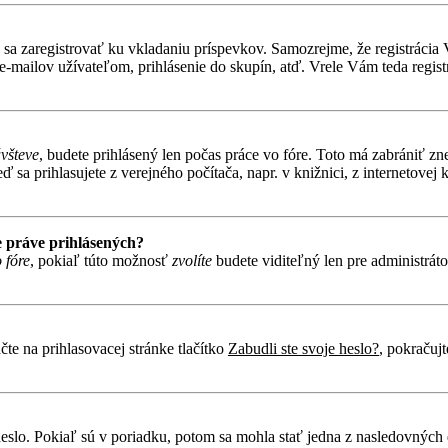
ebné sa zaregistrovať ku vkladaniu príspevkov. Samozrejme, že regist
e-mailov užívateľom, prihlásenie do skupín, atď. Vrele Vám teda regist
ávšteve
, budete prihlásený len počas práce vo fóre. Toto má zabrániť zn
 sa prihlasujete z verejného počítača, napr. v knižnici, z internetovej k
 práve prihlásených?
 fóre
, pokiaľ túto možnosť
zvolíte
budete viditeľný len pre administráto
te na prihlasovacej stránke tlačítko
Zabudli ste svoje heslo?
, pokračuj
heslo. Pokiaľ sú v poriadku, potom sa mohla stať jedna z nasledovných