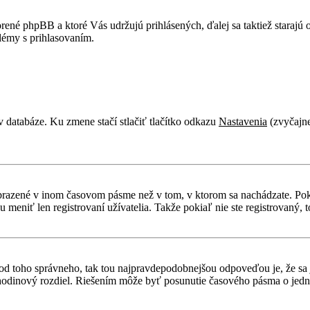
rené phpBB a ktoré Vás udržujú prihlásených, ďalej sa taktiež starajú
lémy s prihlasovaním.
v databáze. Ku zmene stačí stlačiť tlačítko odkazu
Nastavenia
(zvyčajne
obrazené v inom časovom pásme než v tom, v ktorom sa nachádzate. Poki
niť len registrovaní užívatelia. Takže pokiaľ nie ste registrovaný, to
líši od toho správneho, tak tou najpravdepodobnejšou odpoveďou je, že sa
odinový rozdiel. Riešením môže byť posunutie časového pásma o jednu