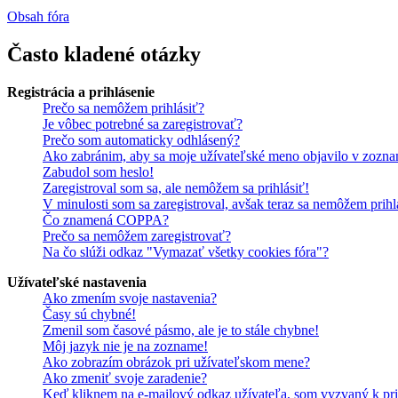
Obsah fóra
Často kladené otázky
Registrácia a prihlásenie
Prečo sa nemôžem prihlásiť?
Je vôbec potrebné sa zaregistrovať?
Prečo som automaticky odhlásený?
Ako zabránim, aby sa moje užívateľské meno objavilo v zozna
Zabudol som heslo!
Zaregistroval som sa, ale nemôžem sa prihlásiť!
V minulosti som sa zaregistroval, avšak teraz sa nemôžem prihl
Čo znamená COPPA?
Prečo sa nemôžem zaregistrovať?
Na čo slúži odkaz "Vymazať všetky cookies fóra"?
Užívateľské nastavenia
Ako zmením svoje nastavenia?
Časy sú chybné!
Zmenil som časové pásmo, ale je to stále chybne!
Môj jazyk nie je na zozname!
Ako zobrazím obrázok pri užívateľskom mene?
Ako zmeniť svoje zaradenie?
Keď kliknem na e-mailový odkaz užívateľa, som vyzvaný k pri