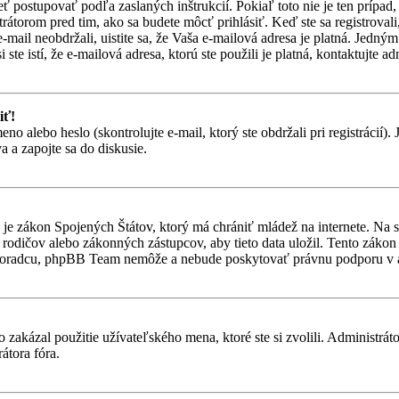
eť postupovať podľa zaslaných inštrukcií. Pokiaľ toto nie je ten prípa
trátorom pred tim, ako sa budete môcť prihlásiť. Keď ste sa registroval
-mail neobdržali, uistite sa, že Vaša e-mailová adresa je platná. Jedn
ste istí, že e-mailová adresa, ktorú ste použili je platná, kontaktujte ad
iť!
alebo heslo (skontrolujte e-mail, ktorý ste obdržali pri registrácií). Je
 a zapojte sa do diskusie.
je zákon Spojených Štátov, ktorý má chrániť mládež na internete. Na 
dičov alebo zákonných zástupcov, aby tieto data uložil. Tento zákon vša
 poradcu, phpBB Team nemôže a nebude poskytovať právnu podporu v
 zakázal použitie užívateľského mena, ktoré ste si zvolili. Administrát
átora fóra.