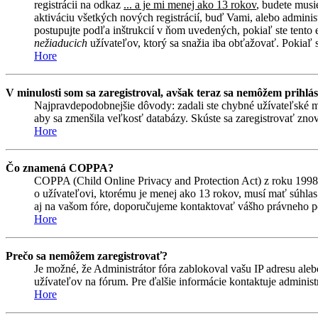
registrácii na odkaz
... a je mi menej ako 13 rokov
, budete musi
aktiváciu všetkých nových registrácií, buď Vami, alebo adminis
postupujte podľa inštrukcií v ňom uvedených, pokiaľ ste tento e
nežiaducich
užívateľov, ktorý sa snažia iba obťažovať. Pokiaľ si 
Hore
V minulosti som sa zaregistroval, avšak teraz sa nemôžem prihlás
Najpravdepodobnejšie dôvody: zadali ste chybné užívateľské meno 
aby sa zmenšila veľkosť databázy. Skúste sa zaregistrovať znova
Hore
Čo znamená COPPA?
COPPA (Child Online Privacy and Protection Act) z roku 1998 
o užívateľovi, ktorému je menej ako 13 rokov, musí mať súhlas ro
aj na vašom fóre, doporučujeme kontaktovať vášho právneho
Hore
Prečo sa nemôžem zaregistrovať?
Je možné, že Administrátor fóra zablokoval vašu IP adresu alebo
užívateľov na fórum. Pre ďalšie informácie kontaktuje administr
Hore