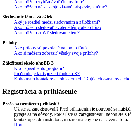
Ako môžem vyhľadávať členov fóra?
Ako môžem nájsť svoje vlastné príspevky a témy?
Sledovanie tém a záložiek
Aký je rozdiel medzi sledovaním a záložkami?
Ako môžem sledovať zvolené témy alebo fóra?
Ako môžem zrušiť sledovanie tém?
Prílohy
Aké prílohy sú povolené na tomto fóre?
Ako si môžem zobraziť všetky svoje prílohy?
Záležitosti okolo phpBB 3
Kto napísal tento program?
Prečo nie je k dispozícii funkcia X?
Koho mám kontaktovať ohľadom obťažujúcich e-mailov alebo p
Registrácia a prihlásenie
Prečo sa nemôžem prihlásiť?
Už ste sa zaregistrovali? Pred prihlásením je potrebné sa najsk
pýtajte sa na dôvody. Pokiaľ ste sa zaregistrovali, neboli ste z
kontaktujte administrátora, možno má chybné nastavenia fóra.
Hore