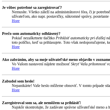
Je vôbec potrebné sa zaregistrovať?
Nemusíte. Všetko záleží na administrátorovi fóra, či je potr
užívateľom, ako napr. postavičky, súkromné správy, posielanie 
Hore
Prečo som automaticky odhlásený?
Pokiaľ nezaškrtnete tlačítko
Prihlásiť automaticky pri ďalšej n
toto políčko, keď sa prihlasujete. Toto však nedoporučujeme, keď
Hore
Ako zabránim, aby sa moje užívateľské meno objavilo v zozname
Vo Vašom nastavení nájdete možnosť
Skryť Vašu prítomnosť vo
Hore
Zabudol som heslo!
Nepanikárte! Vaše heslo môžeme obnoviť. V tomto prípade stlač
Hore
Zaregistroval som sa, ale nemôžem sa prihlásiť!
Najskôr skontrolujte, že zadávate správne užívateľské meno a 