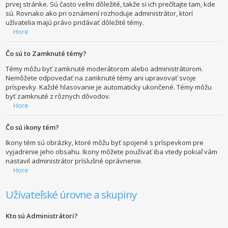
prvej stránke. Sú často veľmi dôležité, takže si ich prečítajte tam, kde
sú. Rovnako ako pri oznámení rozhoduje administrátor, ktorí
užívatelia majú právo pridávať dôležité témy.
Hore
Čo sú to Zamknuté témy?
Témy môžu byť zamknuté moderátorom alebo administrátorom.
Nemôžete odpovedať na zamknuté témy ani upravovať svoje
príspevky. Každé hlasovanie je automaticky ukončené. Témy môžu
byť zamknuté z rôznych dôvodov.
Hore
Čo sú ikony tém?
Ikony tém sú obrázky, ktoré môžu byť spojené s príspevkom pre
vyjadrenie jeho obsahu. Ikony môžete používať iba vtedy pokiaľ vám
nastavil administrátor príslušné oprávnenie.
Hore
Užívateľské úrovne a skupiny
Kto sú Administrátori?