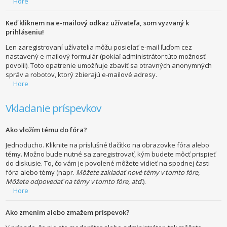
Hore
Keď kliknem na e-mailový odkaz užívateľa, som vyzvaný k
prihláseniu!
Len zaregistrovaní užívatelia môžu posielať e-mail ľuďom cez
nastavený e-mailový formulár (pokiaľ administrátor túto možnosť
povolil). Toto opatrenie umožňuje zbaviť sa otravných anonymných
správ a robotov, ktorý zbierajú e-mailové adresy.
Hore
Vkladanie príspevkov
Ako vložím tému do fóra?
Jednoducho. Kliknite na príslušné tlačítko na obrazovke fóra alebo
témy. Možno bude nutné sa zaregistrovať, kým budete môcť prispieť
do diskusie. To, čo vám je povolené môžete vidieť na spodnej časti
fóra alebo témy (napr.
Môžete zakladať nové témy v tomto fóre,
Môžete odpovedať na témy v tomto fóre, atď.
).
Hore
Ako zmením alebo zmažem príspevok?