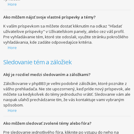
Hore
Ako môžem nájsť svoje vlastné príspevky a témy?
K vaším príspevkom sa môžete dostať kliknutím na odkaz "Hľadať
užívateľove príspevky" v Užívateľskom panely, alebo cez váš profil.
Pre vyhľadávanie tém, ktoré ste odoslali, využite stránku pokročilého
vyhľadávania, kde zadáte odpovedajúce kritéria.
Hore
Sledovanie tém a záložiek
Aký je rozdiel medzi sledovaním a záložkami?
Záložkovanie v phpBB3 je veľmi podobné záložkám, ktoré poznáte z
vášho prehliadača. Nie ste upozornený, keď príde nový príspevok, ale
môžete sa kedykoľvek do témy jednoducho vrátiť. Sledovanie vám ale
naopak uľahčí prechádzanie tím, že vás kontaktuje vami vybraným
spôsobom.
Hore
Ako môžem sledovať zvolené témy alebo fóra?
Pre sledovanie jednotlivého fóra, kliknite po vstupu do neho na