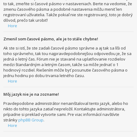
to tak, zmeňte si časové pásmo v nastaveniach. Berte na vedomie, že
zmenu časového pásma a podobné nastavenia môžu meniť len
registrovaní užívatelia. Takže pokiaľ nie ste registrovaný, toto je dobrý
dôvod, prečo tak urobiť!
Hore
Zmenil som časové pásmo, ale je to stále chybne!
Ak ste si istí, že ste zadali časové pásmo správne a aj tak sa líši od
toho správneho, tak tou najpravdepodobnejšou odpoveďou je, že sa
jedná o letný čas. Fórum nie je stavané na uplatňovanie rozdielov
medzi štandardným a letným časom, takže sa môže jednať o 1
hodinový rozdiel. Riešením môže byť posunutie časového pásma o
jednu hodinu po dobu trvania letného času.
Hore
Môj jazyk nie je na zozname!
Pravdepodobne administrátor nenainštaloval tento jazyk, alebo ho
nikto do tohto jazyka zatiaľ nepreložil. Kontaktujte administrátora,
prípadne si preklad vytvorte sami. Pre viac informácií navštívte
stránky
phpBB Group
.
Hore