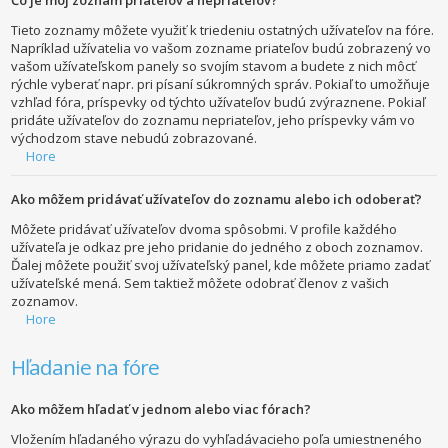
Tieto zoznamy môžete využiť k triedeniu ostatných užívateľov na fóre.
Napríklad užívatelia vo vašom zozname priateľov budú zobrazený vo
vašom užívateľskom panely so svojím stavom a budete z nich môcť
rýchle vyberať napr. pri písaní súkromných správ. Pokiaľ to umožňuje
vzhľad fóra, príspevky od týchto užívateľov budú zvýraznene. Pokiaľ
pridáte užívateľov do zoznamu nepriateľov, jeho príspevky vám vo
východzom stave nebudú zobrazované.
Hore
Ako môžem pridávať užívateľov do zoznamu alebo ich odoberať?
Môžete pridávať užívateľov dvoma spôsobmi. V profile každého
užívateľa je odkaz pre jeho pridanie do jedného z oboch zoznamov.
Ďalej môžete použiť svoj užívateľský panel, kde môžete priamo zadať
užívateľské mená. Sem taktiež môžete odobrať členov z vašich
zoznamov.
Hore
Hľadanie na fóre
Ako môžem hľadať v jednom alebo viac fórach?
Vložením hľadaného výrazu do vyhľadávacieho poľa umiestneného