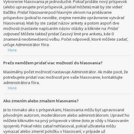
Vytvorenie hlasovania je jednoduché. Pokiaľ pridáte nový príspevok
(alebo upravujete prví príspevok, pokiaľ môžete) mali by ste vidieť
tlačítko
Pridať hlasovanie
pod hlavným oknom na pridávanie
príspevkov (pokiaľ to nevidíte, zrejme nemáte oprávnenie vytvárať
hlasovania). Mali by ste zadať názov ankety a potom aspoň dve
možnosti (nastavte napísaním názov otázky a kliknite na
Pridať
odpoveď
. Môžete taktiež pridať časový limit pre anketu, kde 0
znamená neobmedzenú voľbu. Počet odpovedí, ktoré môžete zadať,
určuje Administrátor fóra.
Hore
Prečo nemôžem pridať viac možností do hlasovania?
Maximálny počet možností nastavuje Administrátor. Ak máte pocit, že
potrebujete pridať viac možností pre vaše hlasovanie, kontaktujte
administrátora fóra.
Hore
Ako zmením alebo zmažem hlasovanie?
Je to rovnako ako s príspevkami, hlasovania môžu byť upravované
pôvodným autorom, moderátorom alebo administrátorom. Upraviť ho
môžete kliknutím na prvý príspevok v téme (toto je vždy s hlasovaním
spojené). Pokiaľ nikto zatiaľ nehlasoval, pokiaľ užívatelia môžu
vymazať alebo zmeniť položku v hlasovaní, v prípade už