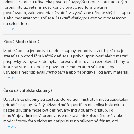
Administrátori sú užívatelia poverení najvyššou kontrolou nad celým
fórom. Títo užívatelia môžu kontrolovať chod fóra vrátane
povoľovania, zakazovania užívateľov, vytvárane užívateľských skupín
alebo moderátorov, atď. Majú taktiež všetky právomoci moderátorov
na celom fóre.
Hore
Kto sú Moderátori?
Moderátori sú jednotlivci (alebo skupiny jednotlivcov), ich prácou je
starať sa o chod fóra každý deň. Majú právo upravovať alebo mazať
príspevky, zamykať/odomykať, presúvať, mazať a rozdeľovať témy, o
ktoré sa starajú. Obecne povedané, moderátori sú na to, aby
užívatelia neprispievali
mimo tém
alebo nepridávali otravný materiál.
Hore
Čo sú užívateľské skupiny?
Užívateľské skupiny sú cestou, ktorou administrátori môžu užívateľom
priradiť skupiny. Každý užívateľ môže patriť do niekoľkých skupín a
každej skupine môže byť definovaný individuálny prístup. To
umožňuje administrátorom ľahšie nastaviť niekoľko užívateľov ako
moderátorov fóra alebo im dať prístup na súkromné fórum, atď.
Hore