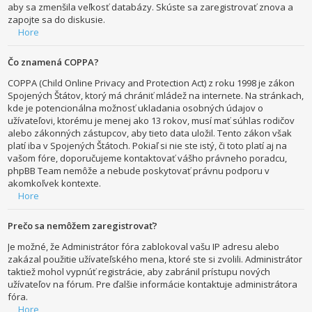
aby sa zmenšila veľkosť databázy. Skúste sa zaregistrovať znova a
zapojte sa do diskusie.
Hore
Čo znamená COPPA?
COPPA (Child Online Privacy and Protection Act) z roku 1998 je zákon
Spojených Štátov, ktorý má chrániť mládež na internete. Na stránkach,
kde je potencionálna možnosť ukladania osobných údajov o
užívateľovi, ktorému je menej ako 13 rokov, musí mať súhlas rodičov
alebo zákonných zástupcov, aby tieto data uložil. Tento zákon však
platí iba v Spojených Štátoch. Pokiaľ si nie ste istý, či toto platí aj na
vašom fóre, doporučujeme kontaktovať vášho právneho poradcu,
phpBB Team nemôže a nebude poskytovať právnu podporu v
akomkoľvek kontexte.
Hore
Prečo sa nemôžem zaregistrovať?
Je možné, že Administrátor fóra zablokoval vašu IP adresu alebo
zakázal použitie užívateľského mena, ktoré ste si zvolili. Administrátor
taktiež mohol vypnúť registrácie, aby zabránil prístupu nových
užívateľov na fórum. Pre ďalšie informácie kontaktuje administrátora
fóra.
Hore