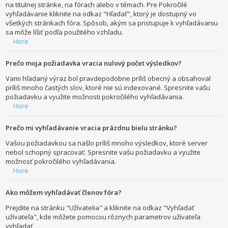
na titulnej stránke, na fórach alebo v témach. Pre Pokročilé
vyhľadávanie kliknite na odkaz "Hľadať", ktorý je dostupný vo
všetkých stránkach fóra. Spôsob, akým sa pristupuje k vyhľadávaniu
sa môže líšiť podľa použitého vzhľadu.
Hore
Prečo moja požiadavka vracia nulový počet výsledkov?
Vami hľadaný výraz bol pravdepodobne príliš obecný a obsahoval
príliš mnoho častých slov, ktoré nie sú indexované. Spresnite vašu
požiadavku a využite možnosti pokročilého vyhľadávania.
Hore
Prečo mi vyhľadávanie vracia prázdnu bielu stránku?
Vašou požiadavkou sa našlo príliš mnoho výsledkov, ktoré server
nebol schopný spracovať. Spresnite vašu požiadavku a využite
možnosť pokročilého vyhľadávania.
Hore
Ako môžem vyhľadávať členov fóra?
Prejdite na stránku "Užívatelia" a kliknite na odkaz "Vyhľadať
užívateľa", kde môžete pomocou rôznych parametrov užívateľa
vyhľadať.