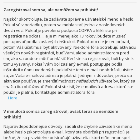
Zaregistroval som sa, ale nemôžem sa prihlásiť!
Najskôr skontrolujte, že zadávate správne užívateľské meno a heslo.
Pokiaľ sú v poriadku, potom sa mohla stať jedna z nasledovných
dvoch vecí. Pokiaľ je povolená podpora COPPA a klikli ste pri
registrácii na odkaz
... a je mi menej ako 13 rokov
, budete musieť
postupovať podľa zaslaných inštrukcií. Pokiaľ toto nie je ten prípad,
potom Váš účet musí byť aktivovaný. Niektoré fóra potrebujú aktiváciu
všetkých nových registrácií, buď Vami, alebo administrátorom pred
tim, ako sa budete môcť prihlásiť. Keď ste sa registrovali, boli by ste k
tomu vyzvaný. Pokiaľ Vám bol zaslaný e-mail, postupujte podľa
inštrukcií v ňom uvedených, pokiaľ ste tento e-mail neobdržali, uistite
sa, že Vaša e-mailová adresa je platná. Jedným z dôvodov, prečo sa
aktivácia používa, je zmenšiť možnosť
nežiaducich
užívateľov, ktorý sa
snažia iba obťažovať. Pokiaľ si ste istí, že e-mailová adresa, ktorú ste
použili je platná, kontaktujte administrátora fóra.
Hore
V minulosti som sa zaregistroval, avšak teraz sa nemôžem
prihlásiť!
Najpravdepodobnejšie dôvody: zadali ste chybné užívateľské meno
alebo heslo (skontrolujte e-mail, ktorý ste obdržali pri registrácií). Je
bežné, že sa pravidelne odstraňujú užívatelia, ktorí ničím neprispeli,