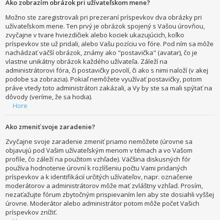
Ako zobrazím obrázok pri užívateľskom mene?
Možno ste zaregistrovali pri prezeraní príspevkov dva obrázky pri
užívateľskom mene. Ten prvý je obrázok spojený s Vašou úrovňou,
zvyčajne v tvare hviezdičiek alebo kociek ukazujúcich, koľko
príspevkov ste už pridali, alebo Vašu pozíciu vo fóre. Pod ním sa môže
nachádzať väčší obrázok, známy ako "postavička" (avatar), čo je
vlastne unikátny obrázok každého užívateľa. Záleží na
administrátorovi fóra, či postavičky povolí, či ako s nimi naloží (v akej
podobe sa zobrazia). Pokiaľ nemôžete využívať postavičky, potom
práve vtedy toto administrátori zakázali, a Vy by ste sa mali spýtať na
dôvody (veríme, že sa hodia).
Hore
Ako zmeniť svoje zaradenie?
Zvyčajne svoje zaradenie zmeniť priamo nemôžete (úrovne sa
objavujú pod Vašim užívateľským menom v témach a vo Vašom
profile, čo záleží na použitom vzhľade). Väčšina diskusných fór
používa hodnotenie úrovní k rozlíšeniu počtu Vami pridaných
príspevkov a k identifikácií určitých užívateľov, napr. označenie
moderátorov a administrátorov môže mať zvláštny vzhľad. Prosím,
nezaťažujte fórum zbytočným prispievaním len aby ste dosiahli vyššej
úrovne. Moderátor alebo administrátor potom môže počet Vašich
príspevkov znížiť.