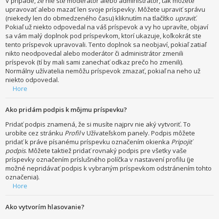
V prípade, že nie ste moderátor alebo administrátor, tak môžete
upravovať alebo mazať len svoje príspevky. Môžete upraviť správu
(niekedy len do obmedzeného času) kliknutím na tlačítko
upraviť
.
Pokiaľ už niekto odpovedal na váš príspevok a vy ho upravíte, objaví
sa vám malý doplnok pod príspevkom, ktorí ukazuje, koľkokrát ste
tento príspevok upravovali. Tento doplnok sa neobjaví, pokiaľ zatiaľ
nikto neodpovedal alebo moderátor či administrátor zmenili
príspevok (tí by mali sami zanechať odkaz prečo ho zmenili).
Normálny užívatelia nemôžu príspevok zmazať, pokiaľ na neho už
niekto odpovedal.
Hore
Ako pridám podpis k môjmu príspevku?
Pridať podpis znamená, že si musíte najprv nie aký vytvoriť. To
urobíte cez stránku
Profil
v Užívateľskom panely. Podpis môžete
pridať k práve písanému príspevku označením okienka
Pripojiť
podpis
. Môžete taktiež pridať rovnaký podpis pre všetky vaše
príspevky označením príslušného políčka v nastavení profilu (je
možné nepridávať podpis k vybraným príspevkom odstránením tohto
označenia).
Hore
Ako vytvorím hlasovanie?