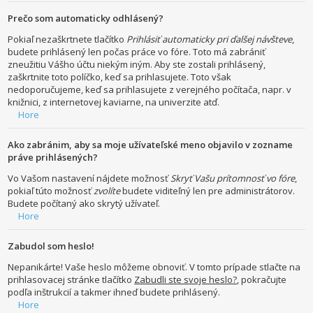
Prečo som automaticky odhlásený?
Pokiaľ nezaškrtnete tlačítko
Prihlásiť automaticky pri ďalšej návšteve
,
budete prihlásený len počas práce vo fóre. Toto má zabrániť
zneužitiu Vášho účtu niekým iným. Aby ste zostali prihlásený,
zaškrtnite toto políčko, keď sa prihlasujete. Toto však
nedoporučujeme, keď sa prihlasujete z verejného počítača, napr. v
knižnici, z internetovej kaviarne, na univerzite atď.
Hore
Ako zabránim, aby sa moje užívateľské meno objavilo v zozname
práve prihlásených?
Vo Vašom nastavení nájdete možnosť
Skryť Vašu prítomnosť vo fóre
,
pokiaľ túto možnosť
zvolíte
budete viditeľný len pre administrátorov.
Budete počítaný ako skrytý užívateľ.
Hore
Zabudol som heslo!
Nepanikárte! Vaše heslo môžeme obnoviť. V tomto prípade stlačte na
prihlasovacej stránke tlačítko
Zabudli ste svoje heslo?
, pokračujte
podľa inštrukcií a takmer ihneď budete prihlásený.
Hore