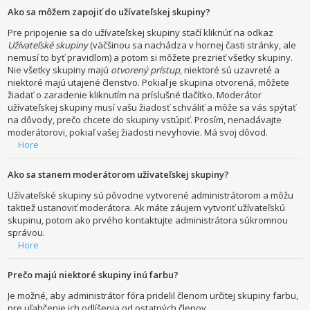
Ako sa môžem zapojiť do užívateľskej skupiny?
Pre pripojenie sa do užívateľskej skupiny stačí kliknúť na odkaz
Užívateľské skupiny
(väčšinou sa nachádza v hornej časti stránky, ale
nemusí to byť pravidlom) a potom si môžete prezrieť všetky skupiny.
Nie všetky skupiny majú
otvorený prístup
, niektoré sú uzavreté a
niektoré majú utajené členstvo. Pokiaľ je skupina otvorená, môžete
žiadať o zaradenie kliknutím na príslušné tlačítko. Moderátor
užívateľskej skupiny musí vašu žiadosť schváliť a môže sa vás spýtať
na dôvody, prečo chcete do skupiny vstúpiť. Prosím, nenadávajte
moderátorovi, pokiaľ vašej žiadosti nevyhovie. Má svoj dôvod.
Hore
Ako sa stanem moderátorom užívateľskej skupiny?
Užívateľské skupiny sú pôvodne vytvorené administrátorom a môžu
taktiež ustanoviť moderátora. Ak máte záujem vytvoriť užívateľskú
skupinu, potom ako prvého kontaktujte administrátora súkromnou
správou.
Hore
Prečo majú niektoré skupiny inú farbu?
Je možné, aby administrátor fóra pridelil členom určitej skupiny farbu,
pre uľahčenie ich odlíšenia od ostatných členov.