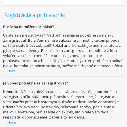
Registrácia a prihlásenie
Prečo sa nemôžem prihlásiť?
Už ste sa zaregistrovali? Pred prihlásením je potrebné sa najskôr
zaregistrovať. Bola Vám na fóre zakázaná činnosť (v takom prípade
sa táto skutočnosť zobrazí)? Pokiaľ áno, kontaktujte administrátora a
pýtajte sa na dôvody. Pokiaľ ste sa zaregistrovali, neboli ste z fóra
vylúčení a stále sa nemôžete prihlásiť, znova skontrolujte
prihlasovacie meno a heslo. Obyčajne toto býva ten problém a pokiaľ
nie je, kontaktujte administrátora, možno má chybné nastavenia fóra.
Hore
Je vôbec potrebné sa zaregistrovať?
Nemusíte. Všetko záleží na administrátorovi fóra, či je potrebné sa
zaregistrovať ku vkladaniu príspevkov. Samozrejme, že registrácia
Vám umožní prístup k ostatným službám nedostupným anonymným
užívateľom, ako napr. postavičky, súkromné správy, posielanie e-
mailov užívateľom, prihlásenie do skupín, atď. Vrele Vám teda
registráciu doporučujeme. Zaberie to len chvíľu.
Hore