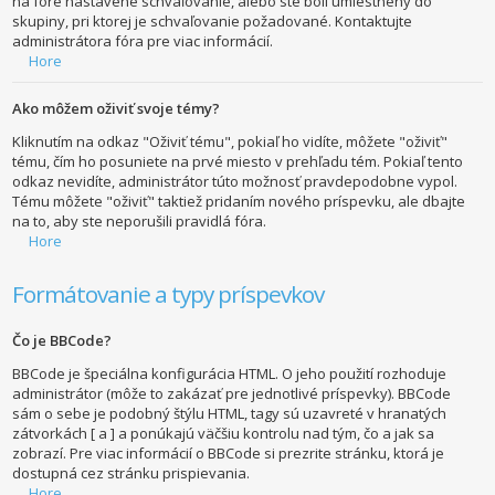
na fóre nastavené schvaľovanie, alebo ste boli umiestnený do
skupiny, pri ktorej je schvaľovanie požadované. Kontaktujte
administrátora fóra pre viac informácií.
Hore
Ako môžem oživiť svoje témy?
Kliknutím na odkaz "Oživiť tému", pokiaľ ho vidíte, môžete "oživiť"
tému, čím ho posuniete na prvé miesto v prehľadu tém. Pokiaľ tento
odkaz nevidíte, administrátor túto možnosť pravdepodobne vypol.
Tému môžete "oživiť" taktiež pridaním nového príspevku, ale dbajte
na to, aby ste neporušili pravidlá fóra.
Hore
Formátovanie a typy príspevkov
Čo je BBCode?
BBCode je špeciálna konfigurácia HTML. O jeho použití rozhoduje
administrátor (môže to zakázať pre jednotlivé príspevky). BBCode
sám o sebe je podobný štýlu HTML, tagy sú uzavreté v hranatých
zátvorkách [ a ] a ponúkajú väčšiu kontrolu nad tým, čo a jak sa
zobrazí. Pre viac informácií o BBCode si prezrite stránku, ktorá je
dostupná cez stránku prispievania.
Hore