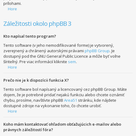
prílohami.
Hore
Záležitosti okolo phpBB 3
Kto napísal tento program?
Tento software (v jeho nemodifikované forme) je vytvorený,
zverejnený a chránený autorskými právami
phpBB Group
. Je
dostupný pod the GNU General Public Licence a môže byť voľne
šíriteľný. Pre viac informácií kliknite
sem
.
Hore
Prečo nie je k dispozícii funkcia X?
Tento software bol napísaný a licencovaný cez phpBB Group. Máte
dojem, že je potrebné pridať nejakú funkciu alebo chcete oznámiť
chybu, prosíme, navštívte phpBB
Area51
stránku, kde nájdete
dostupné zdroje na vykonanie toho, čo chcete urobiť.
Hore
Koho mám kontaktovať ohľadom obťažujúcich e-mailov alebo
právnych záležitostí fóra?