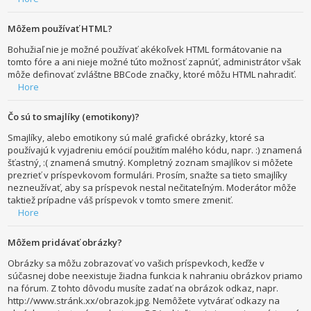
Môžem používať HTML?
Bohužiaľ nie je možné používať akékoľvek HTML formátovanie na
tomto fóre a ani nieje možné túto možnosť zapnúť, administrátor však
môže definovať zvláštne BBCode značky, ktoré môžu HTML nahradiť.
Hore
Čo sú to smajlíky (emotikony)?
Smajlíky, alebo emotikony sú malé grafické obrázky, ktoré sa
používajú k vyjadreniu emócií použitím malého kódu, napr. :) znamená
šťastný, :( znamená smutný. Kompletný zoznam smajlíkov si môžete
prezrieť v príspevkovom formulári. Prosím, snažte sa tieto smajlíky
nezneužívať, aby sa príspevok nestal nečitateľným. Moderátor môže
taktiež prípadne váš príspevok v tomto smere zmeniť.
Hore
Môžem pridávať obrázky?
Obrázky sa môžu zobrazovať vo vašich príspevkoch, keďže v
súčasnej dobe neexistuje žiadna funkcia k nahraniu obrázkov priamo
na fórum. Z tohto dôvodu musíte zadať na obrázok odkaz, napr.
http://www.stránk.xx/obrazok.jpg. Nemôžete vytvárať odkazy na