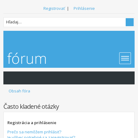
Registrovať
|
Prihlásenie
Obsah fóra
Často kladené otázky
Registrácia a prihlásenie
Prečo sa nemôžem prihlásiť?
Je vôbec potrebné sa zaregistrovať?