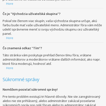
Hore
Čo je "Východzia užívateľská skupina"?
Pokiaľ ste členom viac skupín, vaša východzia skupina určuje, akú
farbu bude mať vaše užívateľské meno. Administrátor fóra vám môže
udeliť oprávnenie meniť si svoju východziu skupinu cez užívateľský
panel.
Hore
Čo znamená odkaz "Tím"?
Táto stránka vám poskytuje prehľad členov tímu fóra, vrátane
administrátorov a moderátorov vrátane ďalších informácií, ako napr.
ktoré fóra moderujú, hodnosť atď.
Hore
Súkromné správy
Nemôžem posielať súkromné správy!
Pre tento problém existujú tri hlavné dôvody. Nie ste zaregistrovaný
alebo nie ste prihlásený, alebo administrátor zakázal posielanie
súkromných správ pre celé fórum alebo to administrátor zakázal