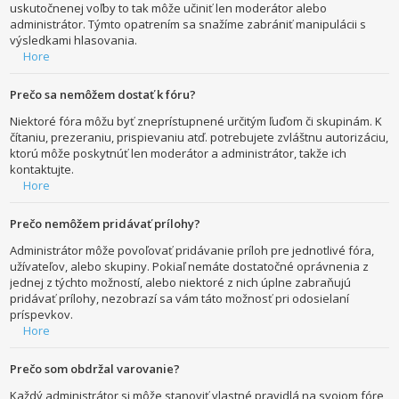
uskutočnenej voľby to tak môže učiniť len moderátor alebo
administrátor. Týmto opatrením sa snažíme zabrániť manipulácii s
výsledkami hlasovania.
Hore
Prečo sa nemôžem dostať k fóru?
Niektoré fóra môžu byť zneprístupnené určitým ľuďom či skupinám. K
čítaniu, prezeraniu, prispievaniu atď. potrebujete zvláštnu autorizáciu,
ktorú môže poskytnúť len moderátor a administrátor, takže ich
kontaktujte.
Hore
Prečo nemôžem pridávať prílohy?
Administrátor môže povoľovať pridávanie príloh pre jednotlivé fóra,
užívateľov, alebo skupiny. Pokiaľ nemáte dostatočné oprávnenia z
jednej z týchto možností, alebo niektoré z nich úplne zabraňujú
pridávať prílohy, nezobrazí sa vám táto možnosť pri odosielaní
príspevkov.
Hore
Prečo som obdržal varovanie?
Každý administrátor si môže stanoviť vlastné pravidlá na svojom fóre,