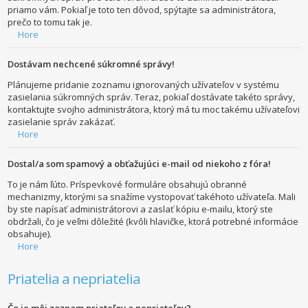
priamo vám. Pokiaľ je toto ten dôvod, spýtajte sa administrátora,
prečo to tomu tak je.
Hore
Dostávam nechcené súkromné správy!
Plánujeme pridanie zoznamu ignorovaných užívateľov v systému
zasielania súkromných správ. Teraz, pokiaľ dostávate takéto správy,
kontaktujte svojho administrátora, ktorý má tu moc takému užívateľovi
zasielanie správ zakázať.
Hore
Dostal/a som spamový a obťažujúci e-mail od niekoho z fóra!
To je nám ľúto. Príspevkové formuláre obsahujú obranné
mechanizmy, ktorými sa snažíme vystopovať takéhoto užívateľa. Mali
by ste napísať administrátorovi a zaslať kópiu e-mailu, ktorý ste
obdržali, čo je veľmi dôležité (kvôli hlavičke, ktorá potrebné informácie
obsahuje).
Hore
Priatelia a nepriatelia
Čo je môj zoznam priateľov a nepriateľov?