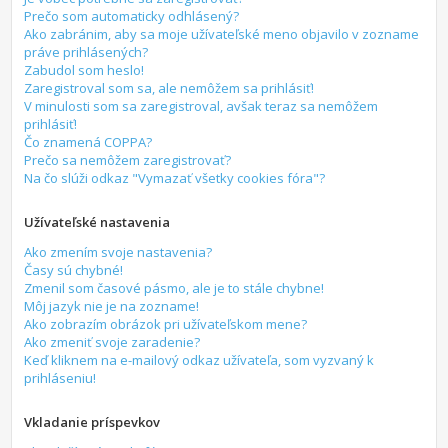
Prečo som automaticky odhlásený?
Ako zabránim, aby sa moje užívateľské meno objavilo v zozname
práve prihlásených?
Zabudol som heslo!
Zaregistroval som sa, ale nemôžem sa prihlásiť!
V minulosti som sa zaregistroval, avšak teraz sa nemôžem
prihlásiť!
Čo znamená COPPA?
Prečo sa nemôžem zaregistrovať?
Na čo slúži odkaz "Vymazať všetky cookies fóra"?
Užívateľské nastavenia
Ako zmením svoje nastavenia?
Časy sú chybné!
Zmenil som časové pásmo, ale je to stále chybne!
Môj jazyk nie je na zozname!
Ako zobrazím obrázok pri užívateľskom mene?
Ako zmeniť svoje zaradenie?
Keď kliknem na e-mailový odkaz užívateľa, som vyzvaný k
prihláseniu!
Vkladanie príspevkov