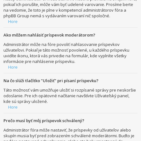
pokiaľ ich porušíte, môže vám byť udelené varovanie. Prosíme berte
na vedomie, že toto je plne v kompetencií administrátorov fóra a
phpBB Group nemá s vydávaním varovaní nič spoločné.
Hore
Ako môžem nahlásiť príspevok moderátorom?
Administrátor môže na fóre povoliť nahlasovanie príspevkov
užívateľovi. Pokiaľ je táto možnosť povolené, u každého príspevku
uvidíte ikonu, ktorá vás privedie na formulár, kde vyplníte všetky
informácie pre nahlásenie príspevku.
Hore
Na čo slúži tlačítko "Uložiť" pri písaní príspevku?
Táto možnosť vám umožňuje uložiť si rozpísané správy pre neskoršie
odoslanie. Pre ich opätovné načítanie navštívte Užívateľský panel,
kde sú správy uložené.
Hore
Prečo musí byť môj príspevok schválený?
Administrátor fóra môže nastaviť, že príspevky od užívateľov alebo
skupín musia byť pred zobrazením schválené moderátormi. Buďto je