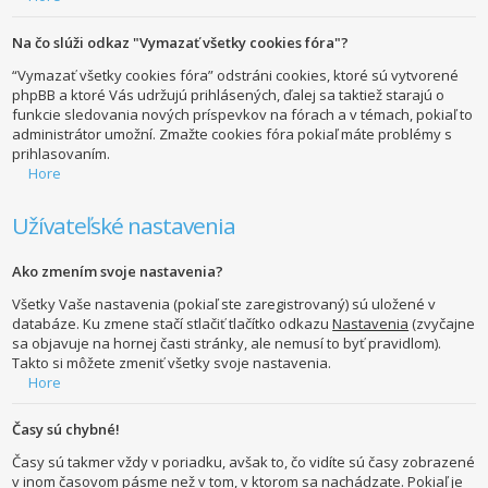
Na čo slúži odkaz "Vymazať všetky cookies fóra"?
“Vymazať všetky cookies fóra” odstráni cookies, ktoré sú vytvorené
phpBB a ktoré Vás udržujú prihlásených, ďalej sa taktiež starajú o
funkcie sledovania nových príspevkov na fórach a v témach, pokiaľ to
administrátor umožní. Zmažte cookies fóra pokiaľ máte problémy s
prihlasovaním.
Hore
Užívateľské nastavenia
Ako zmením svoje nastavenia?
Všetky Vaše nastavenia (pokiaľ ste zaregistrovaný) sú uložené v
databáze. Ku zmene stačí stlačiť tlačítko odkazu
Nastavenia
(zvyčajne
sa objavuje na hornej časti stránky, ale nemusí to byť pravidlom).
Takto si môžete zmeniť všetky svoje nastavenia.
Hore
Časy sú chybné!
Časy sú takmer vždy v poriadku, avšak to, čo vidíte sú časy zobrazené
v inom časovom pásme než v tom, v ktorom sa nachádzate. Pokiaľ je