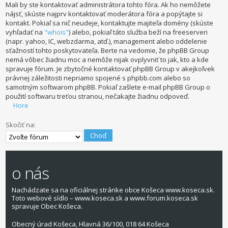
Mali by ste kontaktovať administrátora tohto fóra. Ak ho nemôžete
nájsť, skúste najprv kontaktovať moderátora fóra a popýtajte si
kontakt. Pokiaľ sa nič neudeje, kontaktujte majiteľa domény (skúste
vyhľadať na
"whois"
) alebo, pokiaľ táto služba beží na freeserveri
(napr. yahoo, IC, webzdarma, atď.), management alebo oddelenie
sťažností tohto poskytovateľa. Berte na vedomie, že phpBB Group
nemá vôbec žiadnu moc a nemôže nijak ovplyvniť to jak, kto a kde
spravuje fórum. Je zbytočné kontaktovať phpBB Group v akejkoľvek
právnej záležitosti nepriamo spojené s phpbb.com alebo so
samotným softwarom phpBB. Pokiaľ zašlete e-mail phpBB Group o
použití softwaru treťou stranou, nečakajte žiadnu odpoveď.
Hore
Skočiť na:
o nás
Nachádzate sa na oficiálnej stránke obce Košeca www.koseca.sk.
Toto webové sídlo – www.koseca.sk a www.forum.koseca.sk
spravuje Obec Košeca.
Obecný úrad Košeca, Hlavná 36/100, 018 64 Košeca