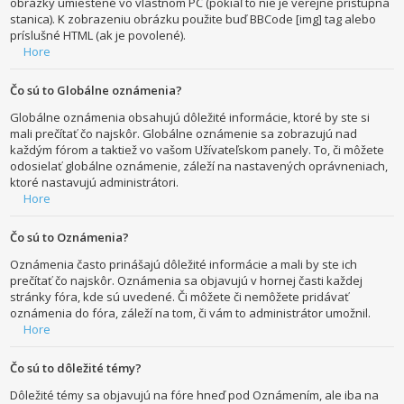
obrázky umiestené vo vlastnom PC (pokiaľ to nie je verejne prístupná
stanica). K zobrazeniu obrázku použite buď BBCode [img] tag alebo
príslušné HTML (ak je povolené).
Hore
Čo sú to Globálne oznámenia?
Globálne oznámenia obsahujú dôležité informácie, ktoré by ste si
mali prečítať čo najskôr. Globálne oznámenie sa zobrazujú nad
každým fórom a taktiež vo vašom Užívateľskom panely. To, či môžete
odosielať globálne oznámenie, záleží na nastavených oprávneniach,
ktoré nastavujú administrátori.
Hore
Čo sú to Oznámenia?
Oznámenia často prinášajú dôležité informácie a mali by ste ich
prečítať čo najskôr. Oznámenia sa objavujú v hornej časti každej
stránky fóra, kde sú uvedené. Či môžete či nemôžete pridávať
oznámenia do fóra, záleží na tom, či vám to administrátor umožnil.
Hore
Čo sú to dôležité témy?
Dôležité témy sa objavujú na fóre hneď pod Oznámením, ale iba na