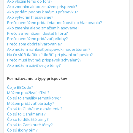
Ako vložím tému do fóra?
Ako zmením alebo zmažem príspevok?
Ako pridám podpis k môjmu príspevku?
Ako vytvorím hlasovanie?
Prečo nemôžem pridať viac možností do hlasovania?
Ako zmením alebo zmažem hlasovanie?
Prečo sa nemôžem dostať k fóru?
Prečo nemôžem pridávať prílohy?
Prečo som obdržal varovanie?
Ako môžem nahlásiť príspevok moderátorom?
Na čo slúži tlačítko "Uložiť" pri písaní príspevku?
Prečo musí byť môj príspevok schválený?
Ako môžem oživiť svoje témy?
Formátovanie a typy príspevkov
Čo je BBCode?
Môžem používať HTML?
Čo sú to smajlíky (emotikony)?
Môžem pridávať obrázky?
Čo sú to Globálne oznámenia?
Čo sú to Oznámenia?
Čo sú to dôležité témy?
Čo sú to Zamknuté témy?
Čo sú ikony tém?