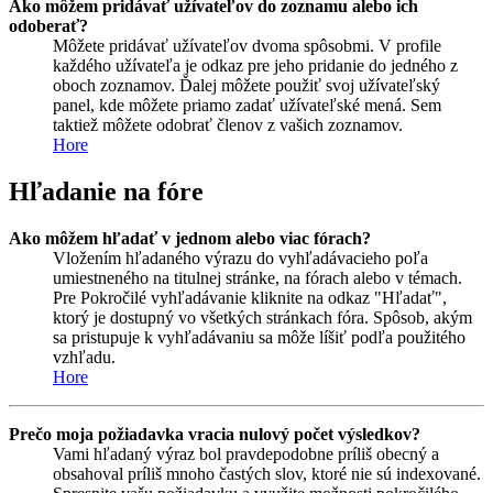
Ako môžem pridávať užívateľov do zoznamu alebo ich
odoberať?
Môžete pridávať užívateľov dvoma spôsobmi. V profile
každého užívateľa je odkaz pre jeho pridanie do jedného z
oboch zoznamov. Ďalej môžete použiť svoj užívateľský
panel, kde môžete priamo zadať užívateľské mená. Sem
taktiež môžete odobrať členov z vašich zoznamov.
Hore
Hľadanie na fóre
Ako môžem hľadať v jednom alebo viac fórach?
Vložením hľadaného výrazu do vyhľadávacieho poľa
umiestneného na titulnej stránke, na fórach alebo v témach.
Pre Pokročilé vyhľadávanie kliknite na odkaz "Hľadať",
ktorý je dostupný vo všetkých stránkach fóra. Spôsob, akým
sa pristupuje k vyhľadávaniu sa môže líšiť podľa použitého
vzhľadu.
Hore
Prečo moja požiadavka vracia nulový počet výsledkov?
Vami hľadaný výraz bol pravdepodobne príliš obecný a
obsahoval príliš mnoho častých slov, ktoré nie sú indexované.