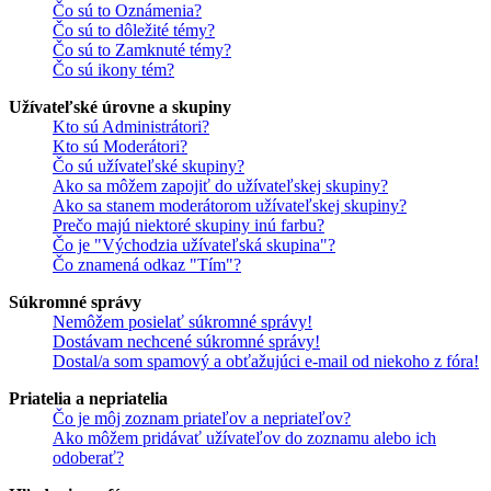
Čo sú to Oznámenia?
Čo sú to dôležité témy?
Čo sú to Zamknuté témy?
Čo sú ikony tém?
Užívateľské úrovne a skupiny
Kto sú Administrátori?
Kto sú Moderátori?
Čo sú užívateľské skupiny?
Ako sa môžem zapojiť do užívateľskej skupiny?
Ako sa stanem moderátorom užívateľskej skupiny?
Prečo majú niektoré skupiny inú farbu?
Čo je "Východzia užívateľská skupina"?
Čo znamená odkaz "Tím"?
Súkromné správy
Nemôžem posielať súkromné správy!
Dostávam nechcené súkromné správy!
Dostal/a som spamový a obťažujúci e-mail od niekoho z fóra!
Priatelia a nepriatelia
Čo je môj zoznam priateľov a nepriateľov?
Ako môžem pridávať užívateľov do zoznamu alebo ich
odoberať?