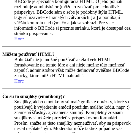
BBCode je špeciálna konfigurácia HTML. O jeho použití
rozhoduje administrátor (môže to zakázať pre jednotlivé
príspevky). BBCode sám o sebe je podobný štýlu HTML,
tagy sú uzavreté v hranatých zátvorkách [ a ] a ponúkajú
väčšiu kontrolu nad tým, čo a jak sa zobrazí. Pre viac
informácií o BBCode si prezrite stránku, ktorá je dostupná cez
stránku prispievania.
Hore
Môžem používať HTML?
Bohužiaľ nie je možné používať akékoľvek HTML
formátovanie na tomto fóre a ani nieje možné túto možnosť
zapnúť, administrátor však môže definovať zvláštne BBCode
značky, ktoré môžu HTML nahradiť.
Hore
Čo sú to smajlíky (emotikony)?
Smajlíky, alebo emotikony sú malé grafické obrázky, ktoré sa
používajú k vyjadreniu emócií použitím malého kódu, napr. :)
znamená šťastný, :( znamená smutný. Kompletný zoznam
smajlíkov si môžete prezrieť v príspevkovom formulári.
Prosím, snažte sa tieto smajlíky nezneužívať, aby sa príspevok
nestal nečitateľným. Moderátor môže taktiež prípadne váš