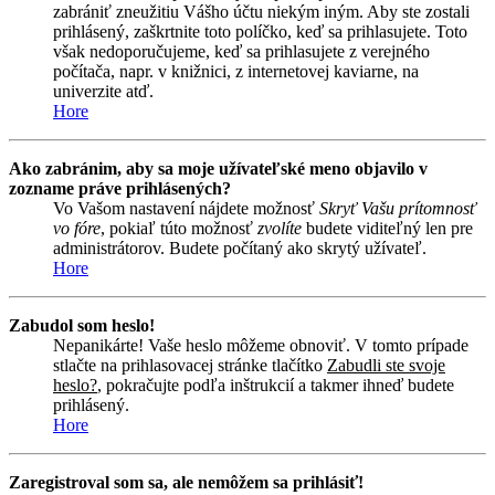
zabrániť zneužitiu Vášho účtu niekým iným. Aby ste zostali
prihlásený, zaškrtnite toto políčko, keď sa prihlasujete. Toto
však nedoporučujeme, keď sa prihlasujete z verejného
počítača, napr. v knižnici, z internetovej kaviarne, na
univerzite atď.
Hore
Ako zabránim, aby sa moje užívateľské meno objavilo v
zozname práve prihlásených?
Vo Vašom nastavení nájdete možnosť
Skryť Vašu prítomnosť
vo fóre
, pokiaľ túto možnosť
zvolíte
budete viditeľný len pre
administrátorov. Budete počítaný ako skrytý užívateľ.
Hore
Zabudol som heslo!
Nepanikárte! Vaše heslo môžeme obnoviť. V tomto prípade
stlačte na prihlasovacej stránke tlačítko
Zabudli ste svoje
heslo?
, pokračujte podľa inštrukcií a takmer ihneď budete
prihlásený.
Hore
Zaregistroval som sa, ale nemôžem sa prihlásiť!