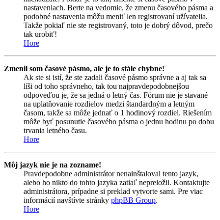
nastaveniach. Berte na vedomie, že zmenu časového pásma a
podobné nastavenia môžu meniť len registrovaní užívatelia.
Takže pokiaľ nie ste registrovaný, toto je dobrý dôvod, prečo
tak urobiť!
Hore
Zmenil som časové pásmo, ale je to stále chybne!
Ak ste si istí, že ste zadali časové pásmo správne a aj tak sa
líši od toho správneho, tak tou najpravdepodobnejšou
odpoveďou je, že sa jedná o letný čas. Fórum nie je stavané
na uplatňovanie rozdielov medzi štandardným a letným
časom, takže sa môže jednať o 1 hodinový rozdiel. Riešením
môže byť posunutie časového pásma o jednu hodinu po dobu
trvania letného času.
Hore
Môj jazyk nie je na zozname!
Pravdepodobne administrátor nenainštaloval tento jazyk,
alebo ho nikto do tohto jazyka zatiaľ nepreložil. Kontaktujte
administrátora, prípadne si preklad vytvorte sami. Pre viac
informácií navštívte stránky
phpBB Group
.
Hore