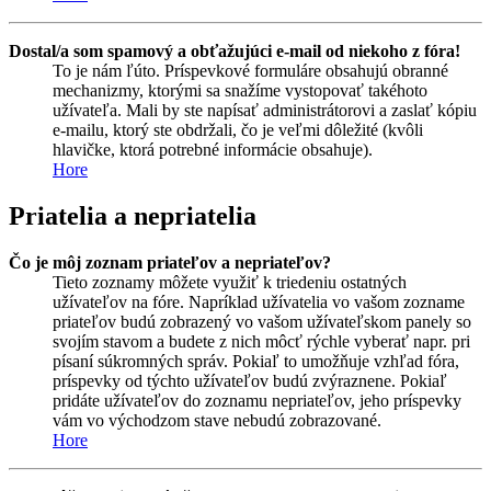
Dostal/a som spamový a obťažujúci e-mail od niekoho z fóra!
To je nám ľúto. Príspevkové formuláre obsahujú obranné
mechanizmy, ktorými sa snažíme vystopovať takéhoto
užívateľa. Mali by ste napísať administrátorovi a zaslať kópiu
e-mailu, ktorý ste obdržali, čo je veľmi dôležité (kvôli
hlavičke, ktorá potrebné informácie obsahuje).
Hore
Priatelia a nepriatelia
Čo je môj zoznam priateľov a nepriateľov?
Tieto zoznamy môžete využiť k triedeniu ostatných
užívateľov na fóre. Napríklad užívatelia vo vašom zozname
priateľov budú zobrazený vo vašom užívateľskom panely so
svojím stavom a budete z nich môcť rýchle vyberať napr. pri
písaní súkromných správ. Pokiaľ to umožňuje vzhľad fóra,
príspevky od týchto užívateľov budú zvýraznene. Pokiaľ
pridáte užívateľov do zoznamu nepriateľov, jeho príspevky
vám vo východzom stave nebudú zobrazované.
Hore