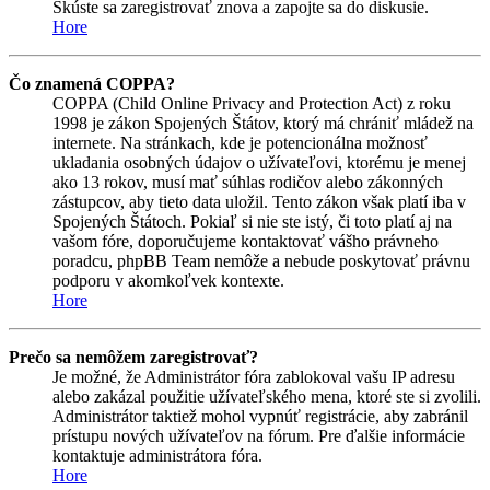
Skúste sa zaregistrovať znova a zapojte sa do diskusie.
Hore
Čo znamená COPPA?
COPPA (Child Online Privacy and Protection Act) z roku
1998 je zákon Spojených Štátov, ktorý má chrániť mládež na
internete. Na stránkach, kde je potencionálna možnosť
ukladania osobných údajov o užívateľovi, ktorému je menej
ako 13 rokov, musí mať súhlas rodičov alebo zákonných
zástupcov, aby tieto data uložil. Tento zákon však platí iba v
Spojených Štátoch. Pokiaľ si nie ste istý, či toto platí aj na
vašom fóre, doporučujeme kontaktovať vášho právneho
poradcu, phpBB Team nemôže a nebude poskytovať právnu
podporu v akomkoľvek kontexte.
Hore
Prečo sa nemôžem zaregistrovať?
Je možné, že Administrátor fóra zablokoval vašu IP adresu
alebo zakázal použitie užívateľského mena, ktoré ste si zvolili.
Administrátor taktiež mohol vypnúť registrácie, aby zabránil
prístupu nových užívateľov na fórum. Pre ďalšie informácie
kontaktuje administrátora fóra.
Hore