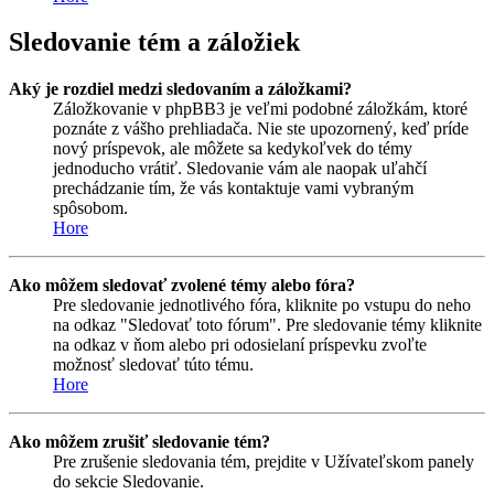
Sledovanie tém a záložiek
Aký je rozdiel medzi sledovaním a záložkami?
Záložkovanie v phpBB3 je veľmi podobné záložkám, ktoré
poznáte z vášho prehliadača. Nie ste upozornený, keď príde
nový príspevok, ale môžete sa kedykoľvek do témy
jednoducho vrátiť. Sledovanie vám ale naopak uľahčí
prechádzanie tím, že vás kontaktuje vami vybraným
spôsobom.
Hore
Ako môžem sledovať zvolené témy alebo fóra?
Pre sledovanie jednotlivého fóra, kliknite po vstupu do neho
na odkaz "Sledovať toto fórum". Pre sledovanie témy kliknite
na odkaz v ňom alebo pri odosielaní príspevku zvoľte
možnosť sledovať túto tému.
Hore
Ako môžem zrušiť sledovanie tém?
Pre zrušenie sledovania tém, prejdite v Užívateľskom panely
do sekcie Sledovanie.