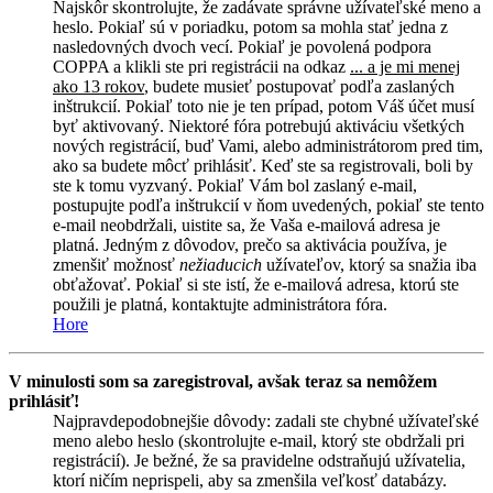
Najskôr skontrolujte, že zadávate správne užívateľské meno a
heslo. Pokiaľ sú v poriadku, potom sa mohla stať jedna z
nasledovných dvoch vecí. Pokiaľ je povolená podpora
COPPA a klikli ste pri registrácii na odkaz
... a je mi menej
ako 13 rokov
, budete musieť postupovať podľa zaslaných
inštrukcií. Pokiaľ toto nie je ten prípad, potom Váš účet musí
byť aktivovaný. Niektoré fóra potrebujú aktiváciu všetkých
nových registrácií, buď Vami, alebo administrátorom pred tim,
ako sa budete môcť prihlásiť. Keď ste sa registrovali, boli by
ste k tomu vyzvaný. Pokiaľ Vám bol zaslaný e-mail,
postupujte podľa inštrukcií v ňom uvedených, pokiaľ ste tento
e-mail neobdržali, uistite sa, že Vaša e-mailová adresa je
platná. Jedným z dôvodov, prečo sa aktivácia používa, je
zmenšiť možnosť
nežiaducich
užívateľov, ktorý sa snažia iba
obťažovať. Pokiaľ si ste istí, že e-mailová adresa, ktorú ste
použili je platná, kontaktujte administrátora fóra.
Hore
V minulosti som sa zaregistroval, avšak teraz sa nemôžem
prihlásiť!
Najpravdepodobnejšie dôvody: zadali ste chybné užívateľské
meno alebo heslo (skontrolujte e-mail, ktorý ste obdržali pri
registrácií). Je bežné, že sa pravidelne odstraňujú užívatelia,
ktorí ničím neprispeli, aby sa zmenšila veľkosť databázy.