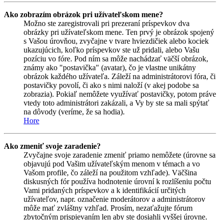
Ako zobrazím obrázok pri užívateľskom mene?
Možno ste zaregistrovali pri prezeraní príspevkov dva
obrázky pri užívateľskom mene. Ten prvý je obrázok spojený
s Vašou úrovňou, zvyčajne v tvare hviezdičiek alebo kociek
ukazujúcich, koľko príspevkov ste už pridali, alebo Vašu
pozíciu vo fóre. Pod ním sa môže nachádzať väčší obrázok,
známy ako "postavička" (avatar), čo je vlastne unikátny
obrázok každého užívateľa. Záleží na administrátorovi fóra, či
postavičky povolí, či ako s nimi naloží (v akej podobe sa
zobrazia). Pokiaľ nemôžete využívať postavičky, potom práve
vtedy toto administrátori zakázali, a Vy by ste sa mali spýtať
na dôvody (veríme, že sa hodia).
Hore
Ako zmeniť svoje zaradenie?
Zvyčajne svoje zaradenie zmeniť priamo nemôžete (úrovne sa
objavujú pod Vašim užívateľským menom v témach a vo
Vašom profile, čo záleží na použitom vzhľade). Väčšina
diskusných fór používa hodnotenie úrovní k rozlíšeniu počtu
Vami pridaných príspevkov a k identifikácií určitých
užívateľov, napr. označenie moderátorov a administrátorov
môže mať zvláštny vzhľad. Prosím, nezaťažujte fórum
zbytočným prispievaním len aby ste dosiahli vyššej úrovne.