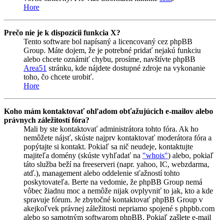
Hore
Prečo nie je k dispozícii funkcia X?
Tento software bol napísaný a licencovaný cez phpBB
Group. Máte dojem, že je potrebné pridať nejakú funkciu
alebo chcete oznámiť chybu, prosíme, navštívte phpBB
Area51
stránku, kde nájdete dostupné zdroje na vykonanie
toho, čo chcete urobiť.
Hore
Koho mám kontaktovať ohľadom obťažujúcich e-mailov alebo
právnych záležitostí fóra?
Mali by ste kontaktovať administrátora tohto fóra. Ak ho
nemôžete nájsť, skúste najprv kontaktovať moderátora fóra a
popýtajte si kontakt. Pokiaľ sa nič neudeje, kontaktujte
majiteľa domény (skúste vyhľadať na
"whois"
) alebo, pokiaľ
táto služba beží na freeserveri (napr. yahoo, IC, webzdarma,
atď.), management alebo oddelenie sťažností tohto
poskytovateľa. Berte na vedomie, že phpBB Group nemá
vôbec žiadnu moc a nemôže nijak ovplyvniť to jak, kto a kde
spravuje fórum. Je zbytočné kontaktovať phpBB Group v
akejkoľvek právnej záležitosti nepriamo spojené s phpbb.com
alebo so samotným softwarom phpBB. Pokiaľ zašlete e-mail