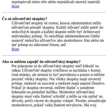
neprispievali
mimo tém
alebo nepridávali otravný materiál.
Hore
Čo sú užívateľské skupiny?
Užívateľské skupiny sú cestou, ktorou administrátori môžu
užívateľom priradiť skupiny. Každý užívateľ môže patriť do
niekoľkých skupín a každej skupine môže byť definovaný
individuálny prístup. To umožňuje administrátorom ľahšie
nastaviť niekoľko užívateľov ako moderátorov fóra alebo im
dať prístup na súkromné fórum, atď.
Hore
Ako sa môžem zapojiť do užívateľskej skupiny?
Pre pripojenie sa do užívateľskej skupiny stačí kliknúť na
odkaz
Užívateľské skupiny
(väčšinou sa nachádza v hornej
časti stránky, ale nemusí to byť pravidlom) a potom si môžete
prezrieť všetky skupiny. Nie všetky skupiny majú
otvorený
prístup
, niektoré sú uzavreté a niektoré majú utajené členstvo.
Pokiaľ je skupina otvorená, môžete žiadať o zaradenie
kliknutím na príslušné tlačítko. Moderátor užívateľskej
skupiny musí vašu žiadosť schváliť a môže sa vás spýtať na
dôvody, prečo chcete do skupiny vstúpiť. Prosím, nenadávajte
moderátorovi, pokiaľ vašej žiadosti nevyhovie. Má svoj