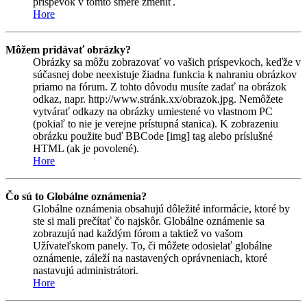
príspevok v tomto smere zmeniť.
Hore
Môžem pridávať obrázky?
Obrázky sa môžu zobrazovať vo vašich príspevkoch, keďže v
súčasnej dobe neexistuje žiadna funkcia k nahraniu obrázkov
priamo na fórum. Z tohto dôvodu musíte zadať na obrázok
odkaz, napr. http://www.stránk.xx/obrazok.jpg. Nemôžete
vytvárať odkazy na obrázky umiestené vo vlastnom PC
(pokiaľ to nie je verejne prístupná stanica). K zobrazeniu
obrázku použite buď BBCode [img] tag alebo príslušné
HTML (ak je povolené).
Hore
Čo sú to Globálne oznámenia?
Globálne oznámenia obsahujú dôležité informácie, ktoré by
ste si mali prečítať čo najskôr. Globálne oznámenie sa
zobrazujú nad každým fórom a taktiež vo vašom
Užívateľskom panely. To, či môžete odosielať globálne
oznámenie, záleží na nastavených oprávneniach, ktoré
nastavujú administrátori.
Hore