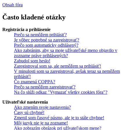
Obsah fóra
Často kladené otázky
Registrácia a prihlásenie
Prečo sa nemôžem prihlásiť?
Je vôbec potrebné sa zaregistrovať?
Prečo som automaticky odhlásený?
Ako zabránim, aby sa moje užívateľské meno objavilo v
zozname práve prihlásených?
Zabudol som heslo!
Zaregistroval som sa, ale nemôžem sa prihlásiť!
V minulosti som sa zaregistroval, avšak teraz sa nemôžem
prihlásiť!
Čo znamená COPPA?
Prečo sa nemôžem zaregistrovať?
Na čo slúži odkaz "Vymazať všetky cookies fóra"?
Užívateľské nastavenia
Ako zmením svoje nastavenia?
Časy sú chybné!
Zmenil som časové pásmo, ale je to stále chybne!
Môj jazyk nie je na zozname!
Ako zobrazím obrázok pri užívateľskom mene?