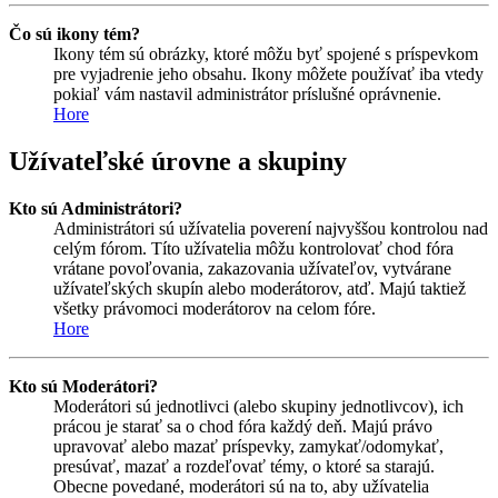
Čo sú ikony tém?
Ikony tém sú obrázky, ktoré môžu byť spojené s príspevkom
pre vyjadrenie jeho obsahu. Ikony môžete používať iba vtedy
pokiaľ vám nastavil administrátor príslušné oprávnenie.
Hore
Užívateľské úrovne a skupiny
Kto sú Administrátori?
Administrátori sú užívatelia poverení najvyššou kontrolou nad
celým fórom. Títo užívatelia môžu kontrolovať chod fóra
vrátane povoľovania, zakazovania užívateľov, vytvárane
užívateľských skupín alebo moderátorov, atď. Majú taktiež
všetky právomoci moderátorov na celom fóre.
Hore
Kto sú Moderátori?
Moderátori sú jednotlivci (alebo skupiny jednotlivcov), ich
prácou je starať sa o chod fóra každý deň. Majú právo
upravovať alebo mazať príspevky, zamykať/odomykať,
presúvať, mazať a rozdeľovať témy, o ktoré sa starajú.
Obecne povedané, moderátori sú na to, aby užívatelia