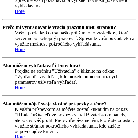
Spresnite vašu požiadavku a využite možnosti pokročilého
vyhľadávania.
Hore
Prečo mi vyhľadávanie vracia prázdnu bielu stránku?
Vašou požiadavkou sa našlo príliš mnoho výsledkov, ktoré
server nebol schopný spracovať. Spresnite vašu požiadavku a
využite možnosť pokročilého vyhľadávania.
Hore
Ako môžem vyhľadávať členov fóra?
Prejdite na stránku "Užívatelia" a kliknite na odkaz
"Vyhľadať užívateľa", kde môžete pomocou rôznych
parametrov užívateľa vyhľadať.
Hore
Ako môžem nájsť svoje vlastné príspevky a témy?
K vaším príspevkom sa môžete dostať kliknutím na odkaz
"Hľadať užívateľove príspevky" v Užívateľskom panely,
alebo cez váš profil. Pre vyhľadávanie tém, ktoré ste odoslali,
využite stránku pokročilého vyhľadávania, kde zadáte
odpovedajúce kritéria.
Hore