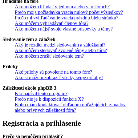
Hľadanie na fóre
Ako môžem hľadať v jednom alebo viac fórach?
Prečo moja požiadavka vracia nulový počet výsledkov?
Prečo mi vyhľadávanie vracia prázdnu bielu stránku?
Ako môžem vyhľadávať členov fóra?
Ako môžem nájsť svoje vlastné príspevky a témy?
Sledovanie tém a záložiek
Aký je rozdiel medzi sledovaním a záložkami?
Ako môžem sledovať zvolené témy alebo fóra?
Ako môžem zrušiť sledovanie tém?
Prílohy
Aké prílohy sú povolené na tomto fóre?
Ako si môžem zobraziť všetky svoje prílohy?
Záležitosti okolo phpBB 3
Kto napísal tento program?
Prečo nie je k dispozícii funkcia X?
Koho mám kontaktovať ohľadom obťažujúcich e-mailov
alebo právnych záležitostí fóra?
Registrácia a prihlásenie
Prečo sa nemôžem prihlásiť?