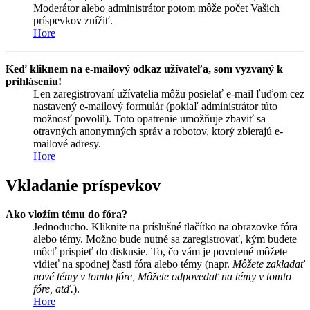
Moderátor alebo administrátor potom môže počet Vašich
príspevkov znížiť.
Hore
Keď kliknem na e-mailový odkaz užívateľa, som vyzvaný k
prihláseniu!
Len zaregistrovaní užívatelia môžu posielať e-mail ľuďom cez
nastavený e-mailový formulár (pokiaľ administrátor túto
možnosť povolil). Toto opatrenie umožňuje zbaviť sa
otravných anonymných správ a robotov, ktorý zbierajú e-
mailové adresy.
Hore
Vkladanie príspevkov
Ako vložím tému do fóra?
Jednoducho. Kliknite na príslušné tlačítko na obrazovke fóra
alebo témy. Možno bude nutné sa zaregistrovať, kým budete
môcť prispieť do diskusie. To, čo vám je povolené môžete
vidieť na spodnej časti fóra alebo témy (napr.
Môžete zakladať
nové témy v tomto fóre, Môžete odpovedať na témy v tomto
fóre, atď.
).
Hore