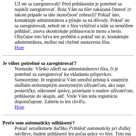
Už ste sa zaregistrovali? Pred prihlásením je potrebné sa
najskôr zaregistrovať. Bola Vám na fóre zakázaná činnosť (v
takom prípade sa táto skutočnosť zobrazí)? Pokiaľ áno,
kontaktujte administrátora a pýtajte sa na dôvody. Pokiaľ ste
sa zaregistrovali, neboli ste z fóra vylúčení a stále sa nemôžete
prihlásiť, znova skontrolujte prihlasovacie meno a heslo.
Obyčajne toto býva ten problém a pokiaľ nie je, kontaktujte
administrátora, možno má chybné nastavenia fóra.
Hore
Je vôbec potrebné sa zaregistrovať?
Nemusíte. Všetko záleží na administrátorovi fóra, či je
potrebné sa zaregistrovať ku vkladaniu príspevkov.
Samozrejme, že registrácia Vám umožní prístup k ostatným
službám nedostupným anonymným užívateľom, ako napr.
postavičky, súkromné správy, posielanie e-mailov užívateľom,
prihlásenie do skupín, atď. Vrele Vám teda registráciu
doporučujeme. Zaberie to len chvíľu.
Hore
Prečo som automaticky odhlásený?
Pokiaľ nezaškrtnete tlačítko
Prihlásiť automaticky pri ďalšej
návšteve
, budete prihlásený len počas práce vo fóre. Toto má