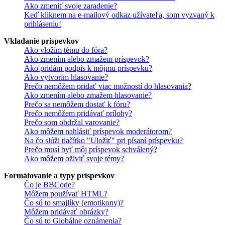
Ako zmeniť svoje zaradenie?
Keď kliknem na e-mailový odkaz užívateľa, som vyzvaný k
prihláseniu!
Vkladanie príspevkov
Ako vložím tému do fóra?
Ako zmením alebo zmažem príspevok?
Ako pridám podpis k môjmu príspevku?
Ako vytvorím hlasovanie?
Prečo nemôžem pridať viac možností do hlasovania?
Ako zmením alebo zmažem hlasovanie?
Prečo sa nemôžem dostať k fóru?
Prečo nemôžem pridávať prílohy?
Prečo som obdržal varovanie?
Ako môžem nahlásiť príspevok moderátorom?
Na čo slúži tlačítko "Uložiť" pri písaní príspevku?
Prečo musí byť môj príspevok schválený?
Ako môžem oživiť svoje témy?
Formátovanie a typy príspevkov
Čo je BBCode?
Môžem používať HTML?
Čo sú to smajlíky (emotikony)?
Môžem pridávať obrázky?
Čo sú to Globálne oznámenia?