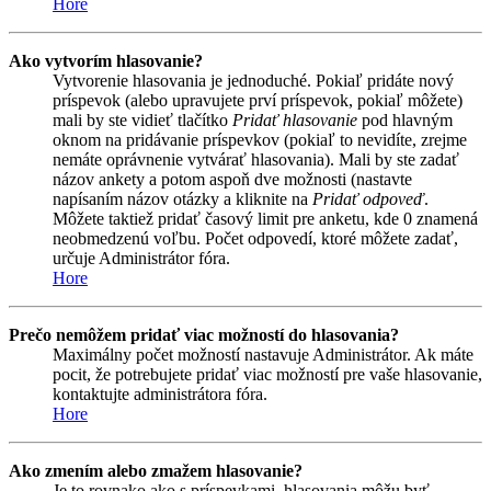
Hore
Ako vytvorím hlasovanie?
Vytvorenie hlasovania je jednoduché. Pokiaľ pridáte nový
príspevok (alebo upravujete prví príspevok, pokiaľ môžete)
mali by ste vidieť tlačítko
Pridať hlasovanie
pod hlavným
oknom na pridávanie príspevkov (pokiaľ to nevidíte, zrejme
nemáte oprávnenie vytvárať hlasovania). Mali by ste zadať
názov ankety a potom aspoň dve možnosti (nastavte
napísaním názov otázky a kliknite na
Pridať odpoveď
.
Môžete taktiež pridať časový limit pre anketu, kde 0 znamená
neobmedzenú voľbu. Počet odpovedí, ktoré môžete zadať,
určuje Administrátor fóra.
Hore
Prečo nemôžem pridať viac možností do hlasovania?
Maximálny počet možností nastavuje Administrátor. Ak máte
pocit, že potrebujete pridať viac možností pre vaše hlasovanie,
kontaktujte administrátora fóra.
Hore
Ako zmením alebo zmažem hlasovanie?
Je to rovnako ako s príspevkami, hlasovania môžu byť