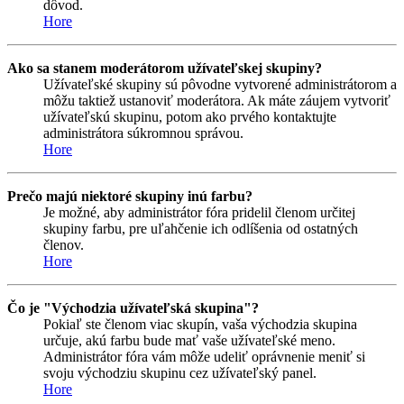
dôvod.
Hore
Ako sa stanem moderátorom užívateľskej skupiny?
Užívateľské skupiny sú pôvodne vytvorené administrátorom a
môžu taktiež ustanoviť moderátora. Ak máte záujem vytvoriť
užívateľskú skupinu, potom ako prvého kontaktujte
administrátora súkromnou správou.
Hore
Prečo majú niektoré skupiny inú farbu?
Je možné, aby administrátor fóra pridelil členom určitej
skupiny farbu, pre uľahčenie ich odlíšenia od ostatných
členov.
Hore
Čo je "Východzia užívateľská skupina"?
Pokiaľ ste členom viac skupín, vaša východzia skupina
určuje, akú farbu bude mať vaše užívateľské meno.
Administrátor fóra vám môže udeliť oprávnenie meniť si
svoju východziu skupinu cez užívateľský panel.
Hore