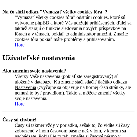
Na čo slúži odkaz "Vymazať všetky cookies fóra"?
“Vymazať všetky cookies fóra” odstráni cookies, ktoré sú
vytvorené phpBB a ktoré Vás udržujú prihlásených, ďalej sa
taktiež starajú o funkcie sledovania nových príspevkov na
fórach a v témach, pokiaľ to administrátor umožní. Zmažte
cookies fóra pokiaľ máte problémy s prihlasovaním.
Hore
Užívateľské nastavenia
Ako zmením svoje nastavenia?
Všetky Vaše nastavenia (pokiaľ ste zaregistrovaný) sú
uložené v databáze. Ku zmene stačí stlačiť tlačítko odkazu
Nastavenia
(zvyčajne sa objavuje na hornej časti stránky, ale
nemusí to byť pravidlom). Takto si môžete zmeniť všetky
svoje nastavenia.
Hore
Časy sú chybné!
Časy sú takmer vždy v poriadku, avšak to, čo vidíte sú časy
zobrazené v inom časovom pásme než v tom, v ktorom sa
nachádzate. Pokiaľ je to tak, zmeňte si časové pásmo v