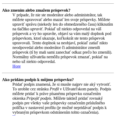
Ako zmením alebo zmažem príspevok?
V prípade, že nie ste moderátor alebo administrátor, tak
môžete upravovať alebo mazať len svoje príspevky. Môžete
upraviť správu (niekedy len do obmedzeného času) kliknutím
na tlačítko
upraviť
. Pokiaľ už niekto odpovedal na váš
príspevok a vy ho upravíte, objaví sa vám malý doplnok pod
príspevkom, ktorí ukazuje, koľkokrát ste tento príspevok
upravovali. Tento doplnok sa neobjaví, pokiaľ zatiaľ nikto
neodpovedal alebo moderátor či administrátor zmenili
príspevok (tí by mali sami zanechať odkaz prečo ho zmenili).
Normálny užívatelia nemôžu príspevok zmazať, pokiaľ na
neho už niekto odpovedal.
Hore
Ako pridám podpis k môjmu príspevku?
Pridať podpis znamená, že si musíte najprv nie aký vytvoriť.
To urobíte cez stránku
Profil
v Užívateľskom panely. Podpis
môžete pridať k práve písanému príspevku označením
okienka
Pripojiť podpis
. Môžete taktiež pridať rovnaký
podpis pre všetky vaše príspevky označením príslušného
políčka v nastavení profilu (je možné nepridávať podpis k
vybraným príspevkom odstránením tohto označenia).