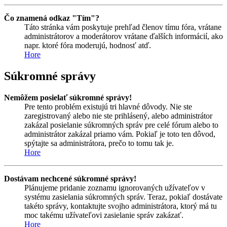
Čo znamená odkaz "Tím"?
Táto stránka vám poskytuje prehľad členov tímu fóra, vrátane
administrátorov a moderátorov vrátane ďalších informácií, ako
napr. ktoré fóra moderujú, hodnosť atď.
Hore
Súkromné správy
Nemôžem posielať súkromné správy!
Pre tento problém existujú tri hlavné dôvody. Nie ste
zaregistrovaný alebo nie ste prihlásený, alebo administrátor
zakázal posielanie súkromných správ pre celé fórum alebo to
administrátor zakázal priamo vám. Pokiaľ je toto ten dôvod,
spýtajte sa administrátora, prečo to tomu tak je.
Hore
Dostávam nechcené súkromné správy!
Plánujeme pridanie zoznamu ignorovaných užívateľov v
systému zasielania súkromných správ. Teraz, pokiaľ dostávate
takéto správy, kontaktujte svojho administrátora, ktorý má tu
moc takému užívateľovi zasielanie správ zakázať.
Hore