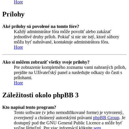
Hore
Prílohy
Aké prílohy sú povolené na tomto fóre?
Každý administrátor fóra môže povoliť alebo zakázať
jednotlivé druhy príloh. Pokiaľ si nie ste istý, ktoré súbory
môžu byť nahrávané, kontaktuje administrátora fóra.
Hore
Ako si môžem zobraziť všetky svoje prílohy?
Pre zobrazenie kompletného zoznamu vami nahraných príloh,
prejdite na Užívateľský panel a nasledujte odkazy do časti s
prílohami.
Hore
Záležitosti okolo phpBB 3
Kto napísal tento program?
Tento software (v jeho nemodifikované forme) je vytvorený,
zverejnený a chránený autorskými právami
phpBB Group
. Je
dostupný pod the GNU General Public Licence a môže byť
voľne šíriteľný. Pre viac informácií kliknite
sem
.