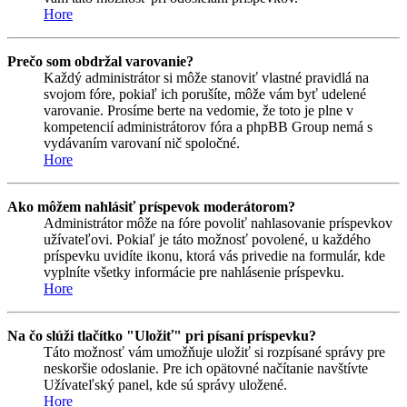
Hore
Prečo som obdržal varovanie?
Každý administrátor si môže stanoviť vlastné pravidlá na
svojom fóre, pokiaľ ich porušíte, môže vám byť udelené
varovanie. Prosíme berte na vedomie, že toto je plne v
kompetencií administrátorov fóra a phpBB Group nemá s
vydávaním varovaní nič spoločné.
Hore
Ako môžem nahlásiť príspevok moderátorom?
Administrátor môže na fóre povoliť nahlasovanie príspevkov
užívateľovi. Pokiaľ je táto možnosť povolené, u každého
príspevku uvidíte ikonu, ktorá vás privedie na formulár, kde
vyplníte všetky informácie pre nahlásenie príspevku.
Hore
Na čo slúži tlačítko "Uložiť" pri písaní príspevku?
Táto možnosť vám umožňuje uložiť si rozpísané správy pre
neskoršie odoslanie. Pre ich opätovné načítanie navštívte
Užívateľský panel, kde sú správy uložené.
Hore