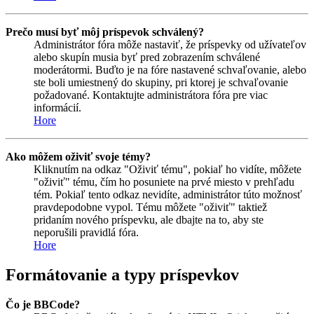
Prečo musí byť môj príspevok schválený?
Administrátor fóra môže nastaviť, že príspevky od užívateľov
alebo skupín musia byť pred zobrazením schválené
moderátormi. Buďto je na fóre nastavené schvaľovanie, alebo
ste boli umiestnený do skupiny, pri ktorej je schvaľovanie
požadované. Kontaktujte administrátora fóra pre viac
informácií.
Hore
Ako môžem oživiť svoje témy?
Kliknutím na odkaz "Oživiť tému", pokiaľ ho vidíte, môžete
"oživiť" tému, čím ho posuniete na prvé miesto v prehľadu
tém. Pokiaľ tento odkaz nevidíte, administrátor túto možnosť
pravdepodobne vypol. Tému môžete "oživiť" taktiež
pridaním nového príspevku, ale dbajte na to, aby ste
neporušili pravidlá fóra.
Hore
Formátovanie a typy príspevkov
Čo je BBCode?