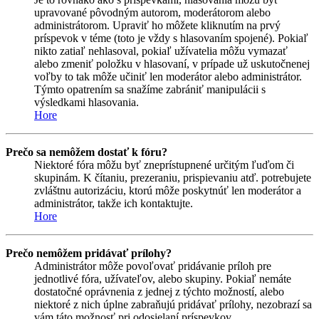
upravované pôvodným autorom, moderátorom alebo
administrátorom. Upraviť ho môžete kliknutím na prvý
príspevok v téme (toto je vždy s hlasovaním spojené). Pokiaľ
nikto zatiaľ nehlasoval, pokiaľ užívatelia môžu vymazať
alebo zmeniť položku v hlasovaní, v prípade už uskutočnenej
voľby to tak môže učiniť len moderátor alebo administrátor.
Týmto opatrením sa snažíme zabrániť manipulácii s
výsledkami hlasovania.
Hore
Prečo sa nemôžem dostať k fóru?
Niektoré fóra môžu byť zneprístupnené určitým ľuďom či
skupinám. K čítaniu, prezeraniu, prispievaniu atď. potrebujete
zvláštnu autorizáciu, ktorú môže poskytnúť len moderátor a
administrátor, takže ich kontaktujte.
Hore
Prečo nemôžem pridávať prílohy?
Administrátor môže povoľovať pridávanie príloh pre
jednotlivé fóra, užívateľov, alebo skupiny. Pokiaľ nemáte
dostatočné oprávnenia z jednej z týchto možností, alebo
niektoré z nich úplne zabraňujú pridávať prílohy, nezobrazí sa
vám táto možnosť pri odosielaní príspevkov.