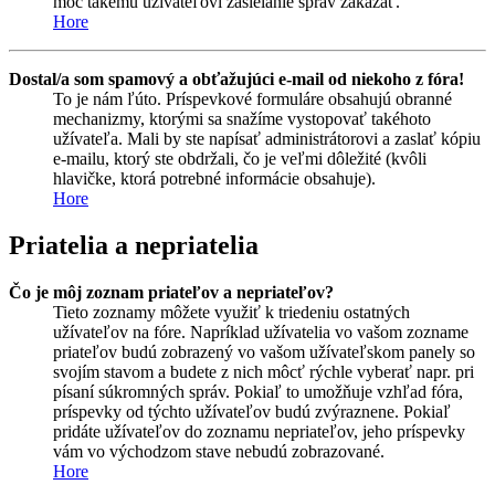
moc takému užívateľovi zasielanie správ zakázať.
Hore
Dostal/a som spamový a obťažujúci e-mail od niekoho z fóra!
To je nám ľúto. Príspevkové formuláre obsahujú obranné
mechanizmy, ktorými sa snažíme vystopovať takéhoto
užívateľa. Mali by ste napísať administrátorovi a zaslať kópiu
e-mailu, ktorý ste obdržali, čo je veľmi dôležité (kvôli
hlavičke, ktorá potrebné informácie obsahuje).
Hore
Priatelia a nepriatelia
Čo je môj zoznam priateľov a nepriateľov?
Tieto zoznamy môžete využiť k triedeniu ostatných
užívateľov na fóre. Napríklad užívatelia vo vašom zozname
priateľov budú zobrazený vo vašom užívateľskom panely so
svojím stavom a budete z nich môcť rýchle vyberať napr. pri
písaní súkromných správ. Pokiaľ to umožňuje vzhľad fóra,
príspevky od týchto užívateľov budú zvýraznene. Pokiaľ
pridáte užívateľov do zoznamu nepriateľov, jeho príspevky
vám vo východzom stave nebudú zobrazované.
Hore