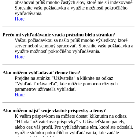
obsahoval príliš mnoho častých slov, ktoré nie sú indexované.
Spresnite vašu požiadavku a využite možnosti pokročilého
vyhľadávania.
Hore
Prečo mi vyhľadávanie vracia prázdnu bielu stránku?
Vašou požiadavkou sa našlo príliš mnoho výsledkov, ktoré
server nebol schopný spracovať. Spresnite vašu požiadavku a
využite možnosť pokročilého vyhľadávania.
Hore
Ako môžem vyhľadávať členov fóra?
Prejdite na stránku "Užívatelia" a kliknite na odkaz
"Vyhľadať užívateľa", kde môžete pomocou rôznych
parametrov užívateľa vyhľadať.
Hore
Ako môžem nájsť svoje vlastné príspevky a témy?
K vaším príspevkom sa môžete dostať kliknutím na odkaz
"Hľadať užívateľove príspevky" v Užívateľskom panely,
alebo cez váš profil. Pre vyhľadávanie tém, ktoré ste odoslali,
využite stránku pokročilého vyhľadávania, kde zadáte