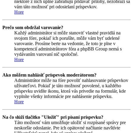
niektoré z nich úplne zabraňujú pridávať prílohy, nezobrazí sa
vám táto možnosť pri odosielaní príspevkov.
Hore
Prečo som obdržal varovanie?
Každý administrátor si môže stanoviť vlastné pravidlá na
svojom fóre, pokiaľ ich porušíte, môže vám byť udelené
varovanie. Prosíme berte na vedomie, že toto je plne v
kompetencií administrátorov fóra a phpBB Group nemá s
vydávaním varovaní nič spoločné.
Hore
Ako môžem nahlásiť príspevok moderátorom?
Administrátor môže na fóre povoliť nahlasovanie príspevkov
užívateľovi. Pokiaľ je táto možnosť povolené, u každého
príspevku uvidíte ikonu, ktorá vás privedie na formulár, kde
vyplníte všetky informácie pre nahlásenie príspevku.
Hore
Na čo slúži tlačítko "Uložiť" pri písaní príspevku?
Táto možnosť vám umožňuje uložiť si rozpísané správy pre
neskoršie odoslanie. Pre ich opätovné načítanie navštívte