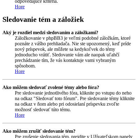
odpovedajúce kritéria.
Hore
Sledovanie tém a záložiek
Aký je rozdiel medzi sledovaním a záložkami?
Záložkovanie v phpBB3 je veľmi podobné záložkám, ktoré
poznáte z vášho prehliadača. Nie ste upozornený, keď príde
nový príspevok, ale môžete sa kedykoľvek do témy
jednoducho vrátiť. Sledovanie vám ale naopak uľahčí
prechádzanie tím, že vás kontaktuje vami vybraným
spôsobom.
Hore
Ako môžem sledovať zvolené témy alebo fóra?
Pre sledovanie jednotlivého fóra, kliknite po vstupu do neho
na odkaz "Sledovať toto fórum". Pre sledovanie témy kliknite
na odkaz v ňom alebo pri odosielaní príspevku zvoľte
možnosť sledovať túto tému.
Hore
Ako môžem zrušiť sledovanie tém?
Pre zrušenie sledovania tém, prejdite v Užívateľskom panely