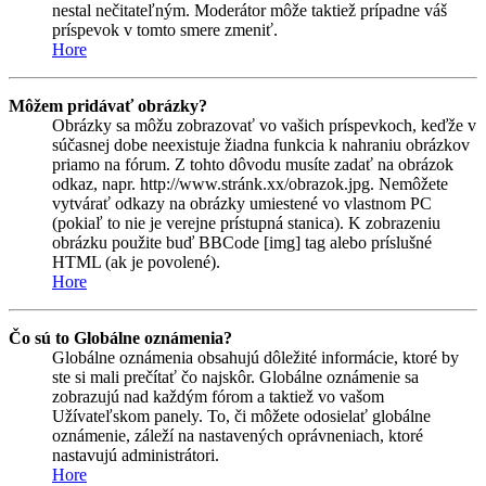
nestal nečitateľným. Moderátor môže taktiež prípadne váš
príspevok v tomto smere zmeniť.
Hore
Môžem pridávať obrázky?
Obrázky sa môžu zobrazovať vo vašich príspevkoch, keďže v
súčasnej dobe neexistuje žiadna funkcia k nahraniu obrázkov
priamo na fórum. Z tohto dôvodu musíte zadať na obrázok
odkaz, napr. http://www.stránk.xx/obrazok.jpg. Nemôžete
vytvárať odkazy na obrázky umiestené vo vlastnom PC
(pokiaľ to nie je verejne prístupná stanica). K zobrazeniu
obrázku použite buď BBCode [img] tag alebo príslušné
HTML (ak je povolené).
Hore
Čo sú to Globálne oznámenia?
Globálne oznámenia obsahujú dôležité informácie, ktoré by
ste si mali prečítať čo najskôr. Globálne oznámenie sa
zobrazujú nad každým fórom a taktiež vo vašom
Užívateľskom panely. To, či môžete odosielať globálne
oznámenie, záleží na nastavených oprávneniach, ktoré
nastavujú administrátori.
Hore