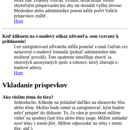
môže mať zvláštny vzhľad. Prosím, nezaťažujte fórum
zbytočným prispievaním len aby ste dosiahli vyššej úrovne.
Moderátor alebo administrátor potom môže počet Vašich
príspevkov znížiť.
Hore
Keď kliknem na e-mailový odkaz užívateľa, som vyzvaný k
prihláseniu!
Len zaregistrovaní užívatelia môžu posielať e-mail ľuďom cez
nastavený e-mailový formulár (pokiaľ administrátor túto
možnosť povolil). Toto opatrenie umožňuje zbaviť sa
otravných anonymných správ a robotov, ktorý zbierajú e-
mailové adresy.
Hore
Vkladanie príspevkov
Ako vložím tému do fóra?
Jednoducho. Kliknite na príslušné tlačítko na obrazovke fóra
alebo témy. Možno bude nutné sa zaregistrovať, kým budete
môcť prispieť do diskusie. To, čo vám je povolené môžete
vidieť na spodnej časti fóra alebo témy (napr.
Môžete zakladať
nové témy v tomto fóre, Môžete odpovedať na témy v tomto
fóre, atď.
).