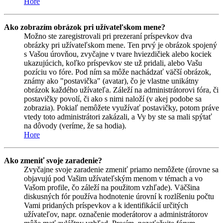
Hore
Ako zobrazím obrázok pri užívateľskom mene?
Možno ste zaregistrovali pri prezeraní príspevkov dva
obrázky pri užívateľskom mene. Ten prvý je obrázok spojený
s Vašou úrovňou, zvyčajne v tvare hviezdičiek alebo kociek
ukazujúcich, koľko príspevkov ste už pridali, alebo Vašu
pozíciu vo fóre. Pod ním sa môže nachádzať väčší obrázok,
známy ako "postavička" (avatar), čo je vlastne unikátny
obrázok každého užívateľa. Záleží na administrátorovi fóra, či
postavičky povolí, či ako s nimi naloží (v akej podobe sa
zobrazia). Pokiaľ nemôžete využívať postavičky, potom práve
vtedy toto administrátori zakázali, a Vy by ste sa mali spýtať
na dôvody (veríme, že sa hodia).
Hore
Ako zmeniť svoje zaradenie?
Zvyčajne svoje zaradenie zmeniť priamo nemôžete (úrovne sa
objavujú pod Vašim užívateľským menom v témach a vo
Vašom profile, čo záleží na použitom vzhľade). Väčšina
diskusných fór používa hodnotenie úrovní k rozlíšeniu počtu
Vami pridaných príspevkov a k identifikácií určitých
užívateľov, napr. označenie moderátorov a administrátorov