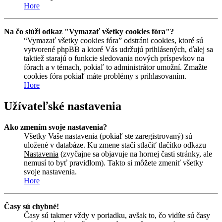
Hore
Na čo slúži odkaz "Vymazať všetky cookies fóra"?
“Vymazať všetky cookies fóra” odstráni cookies, ktoré sú
vytvorené phpBB a ktoré Vás udržujú prihlásených, ďalej sa
taktiež starajú o funkcie sledovania nových príspevkov na
fórach a v témach, pokiaľ to administrátor umožní. Zmažte
cookies fóra pokiaľ máte problémy s prihlasovaním.
Hore
Užívateľské nastavenia
Ako zmením svoje nastavenia?
Všetky Vaše nastavenia (pokiaľ ste zaregistrovaný) sú
uložené v databáze. Ku zmene stačí stlačiť tlačítko odkazu
Nastavenia
(zvyčajne sa objavuje na hornej časti stránky, ale
nemusí to byť pravidlom). Takto si môžete zmeniť všetky
svoje nastavenia.
Hore
Časy sú chybné!
Časy sú takmer vždy v poriadku, avšak to, čo vidíte sú časy