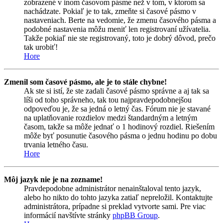
zobrazené v inom časovom pásme než v tom, v ktorom sa
nachádzate. Pokiaľ je to tak, zmeňte si časové pásmo v
nastaveniach. Berte na vedomie, že zmenu časového pásma a
podobné nastavenia môžu meniť len registrovaní užívatelia.
Takže pokiaľ nie ste registrovaný, toto je dobrý dôvod, prečo
tak urobiť!
Hore
Zmenil som časové pásmo, ale je to stále chybne!
Ak ste si istí, že ste zadali časové pásmo správne a aj tak sa
líši od toho správneho, tak tou najpravdepodobnejšou
odpoveďou je, že sa jedná o letný čas. Fórum nie je stavané
na uplatňovanie rozdielov medzi štandardným a letným
časom, takže sa môže jednať o 1 hodinový rozdiel. Riešením
môže byť posunutie časového pásma o jednu hodinu po dobu
trvania letného času.
Hore
Môj jazyk nie je na zozname!
Pravdepodobne administrátor nenainštaloval tento jazyk,
alebo ho nikto do tohto jazyka zatiaľ nepreložil. Kontaktujte
administrátora, prípadne si preklad vytvorte sami. Pre viac
informácií navštívte stránky
phpBB Group
.