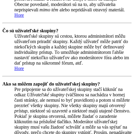
Obecne povedané, moderátori sú na to, aby užívatelia
neprispievali
mimo tém
alebo nepridávali otravný materiál.
Hore
Čo sú užívateľské skupiny?
Užívateľské skupiny sú cestou, ktorou administrátori môžu
užívateľom priradiť skupiny. Každý užívateľ môže patriť do
niekoľkých skupín a každej skupine môže byť definovaný
individuálny prístup. To umožňuje administrátorom ľahšie
nastaviť niekoľko užívateľov ako moderátorov fóra alebo im
dať prístup na súkromné fórum, atď.
Hore
Ako sa môžem zapojiť do užívateľskej skupiny?
Pre pripojenie sa do užívateľskej skupiny stačí kliknúť na
odkaz
Užívateľské skupiny
(väčšinou sa nachádza v hornej
časti stránky, ale nemusí to byť pravidlom) a potom si môžete
prezrieť všetky skupiny. Nie všetky skupiny majú
otvorený
prístup
, niektoré sú uzavreté a niektoré majú utajené členstvo.
Pokiaľ je skupina otvorená, môžete žiadať o zaradenie
kliknutím na príslušné tlačítko. Moderátor užívateľskej
skupiny musí vašu žiadosť schváliť a môže sa vás spýtať na
dôvody, prečo chcete do skupiny vstúpiť. Prosím, nenadávajte