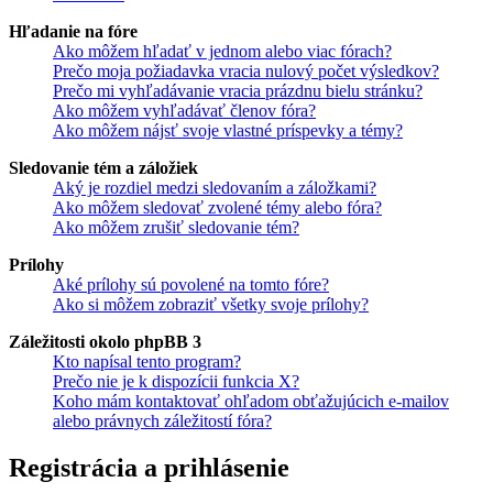
Hľadanie na fóre
Ako môžem hľadať v jednom alebo viac fórach?
Prečo moja požiadavka vracia nulový počet výsledkov?
Prečo mi vyhľadávanie vracia prázdnu bielu stránku?
Ako môžem vyhľadávať členov fóra?
Ako môžem nájsť svoje vlastné príspevky a témy?
Sledovanie tém a záložiek
Aký je rozdiel medzi sledovaním a záložkami?
Ako môžem sledovať zvolené témy alebo fóra?
Ako môžem zrušiť sledovanie tém?
Prílohy
Aké prílohy sú povolené na tomto fóre?
Ako si môžem zobraziť všetky svoje prílohy?
Záležitosti okolo phpBB 3
Kto napísal tento program?
Prečo nie je k dispozícii funkcia X?
Koho mám kontaktovať ohľadom obťažujúcich e-mailov
alebo právnych záležitostí fóra?
Registrácia a prihlásenie