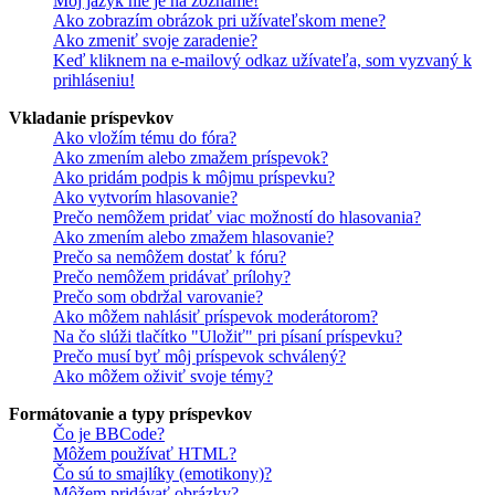
Môj jazyk nie je na zozname!
Ako zobrazím obrázok pri užívateľskom mene?
Ako zmeniť svoje zaradenie?
Keď kliknem na e-mailový odkaz užívateľa, som vyzvaný k
prihláseniu!
Vkladanie príspevkov
Ako vložím tému do fóra?
Ako zmením alebo zmažem príspevok?
Ako pridám podpis k môjmu príspevku?
Ako vytvorím hlasovanie?
Prečo nemôžem pridať viac možností do hlasovania?
Ako zmením alebo zmažem hlasovanie?
Prečo sa nemôžem dostať k fóru?
Prečo nemôžem pridávať prílohy?
Prečo som obdržal varovanie?
Ako môžem nahlásiť príspevok moderátorom?
Na čo slúži tlačítko "Uložiť" pri písaní príspevku?
Prečo musí byť môj príspevok schválený?
Ako môžem oživiť svoje témy?
Formátovanie a typy príspevkov
Čo je BBCode?
Môžem používať HTML?
Čo sú to smajlíky (emotikony)?
Môžem pridávať obrázky?