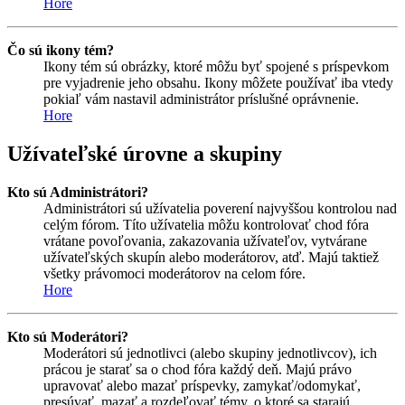
Hore
Čo sú ikony tém?
Ikony tém sú obrázky, ktoré môžu byť spojené s príspevkom
pre vyjadrenie jeho obsahu. Ikony môžete používať iba vtedy
pokiaľ vám nastavil administrátor príslušné oprávnenie.
Hore
Užívateľské úrovne a skupiny
Kto sú Administrátori?
Administrátori sú užívatelia poverení najvyššou kontrolou nad
celým fórom. Títo užívatelia môžu kontrolovať chod fóra
vrátane povoľovania, zakazovania užívateľov, vytvárane
užívateľských skupín alebo moderátorov, atď. Majú taktiež
všetky právomoci moderátorov na celom fóre.
Hore
Kto sú Moderátori?
Moderátori sú jednotlivci (alebo skupiny jednotlivcov), ich
prácou je starať sa o chod fóra každý deň. Majú právo
upravovať alebo mazať príspevky, zamykať/odomykať,
presúvať, mazať a rozdeľovať témy, o ktoré sa starajú.