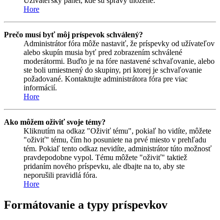
Užívateľský panel, kde sú správy uložené.
Hore
Prečo musí byť môj príspevok schválený?
Administrátor fóra môže nastaviť, že príspevky od užívateľov
alebo skupín musia byť pred zobrazením schválené
moderátormi. Buďto je na fóre nastavené schvaľovanie, alebo
ste boli umiestnený do skupiny, pri ktorej je schvaľovanie
požadované. Kontaktujte administrátora fóra pre viac
informácií.
Hore
Ako môžem oživiť svoje témy?
Kliknutím na odkaz "Oživiť tému", pokiaľ ho vidíte, môžete
"oživiť" tému, čím ho posuniete na prvé miesto v prehľadu
tém. Pokiaľ tento odkaz nevidíte, administrátor túto možnosť
pravdepodobne vypol. Tému môžete "oživiť" taktiež
pridaním nového príspevku, ale dbajte na to, aby ste
neporušili pravidlá fóra.
Hore
Formátovanie a typy príspevkov