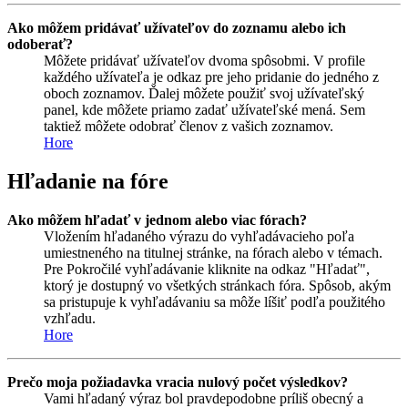
Ako môžem pridávať užívateľov do zoznamu alebo ich
odoberať?
Môžete pridávať užívateľov dvoma spôsobmi. V profile
každého užívateľa je odkaz pre jeho pridanie do jedného z
oboch zoznamov. Ďalej môžete použiť svoj užívateľský
panel, kde môžete priamo zadať užívateľské mená. Sem
taktiež môžete odobrať členov z vašich zoznamov.
Hore
Hľadanie na fóre
Ako môžem hľadať v jednom alebo viac fórach?
Vložením hľadaného výrazu do vyhľadávacieho poľa
umiestneného na titulnej stránke, na fórach alebo v témach.
Pre Pokročilé vyhľadávanie kliknite na odkaz "Hľadať",
ktorý je dostupný vo všetkých stránkach fóra. Spôsob, akým
sa pristupuje k vyhľadávaniu sa môže líšiť podľa použitého
vzhľadu.
Hore
Prečo moja požiadavka vracia nulový počet výsledkov?
Vami hľadaný výraz bol pravdepodobne príliš obecný a