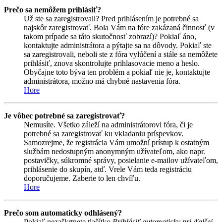
Prečo sa nemôžem prihlásiť?
Už ste sa zaregistrovali? Pred prihlásením je potrebné sa
najskôr zaregistrovať. Bola Vám na fóre zakázaná činnosť (v
takom prípade sa táto skutočnosť zobrazí)? Pokiaľ áno,
kontaktujte administrátora a pýtajte sa na dôvody. Pokiaľ ste
sa zaregistrovali, neboli ste z fóra vylúčení a stále sa nemôžete
prihlásiť, znova skontrolujte prihlasovacie meno a heslo.
Obyčajne toto býva ten problém a pokiaľ nie je, kontaktujte
administrátora, možno má chybné nastavenia fóra.
Hore
Je vôbec potrebné sa zaregistrovať?
Nemusíte. Všetko záleží na administrátorovi fóra, či je
potrebné sa zaregistrovať ku vkladaniu príspevkov.
Samozrejme, že registrácia Vám umožní prístup k ostatným
službám nedostupným anonymným užívateľom, ako napr.
postavičky, súkromné správy, posielanie e-mailov užívateľom,
prihlásenie do skupín, atď. Vrele Vám teda registráciu
doporučujeme. Zaberie to len chvíľu.
Hore
Prečo som automaticky odhlásený?
Pokiaľ nezaškrtnete tlačítko
Prihlásiť automaticky pri ďalšej