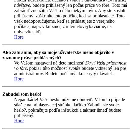
návšteve
, budete prihlásený len počas práce vo fóre. Toto má
zabrániť zneužitiu Vášho účtu niekým iným. Aby ste zostali
prihlásený, zaškrtnite toto políčko, keď sa prihlasujete. Toto
však nedoporučujeme, keď sa prihlasujete z verejného
počítača, napr. v knižnici, z internetovej kaviarne, na
univerzite atď.
Hore
Ako zabránim, aby sa moje užívateľské meno objavilo v
zozname práve prihlásených?
Vo Vašom nastavení nájdete možnosť
Skryť Vašu prítomnosť
vo fóre
, pokiaľ túto možnosť
zvolíte
budete viditeľný len pre
administrátorov. Budete počítaný ako skrytý užívateľ.
Hore
Zabudol som heslo!
Nepanikárte! Vaše heslo môžeme obnoviť. V tomto prípade
stlačte na prihlasovacej stránke tlačítko
Zabudli ste svoje
heslo?
, pokračujte podľa inštrukcií a takmer ihneď budete
prihlásený.
Hore