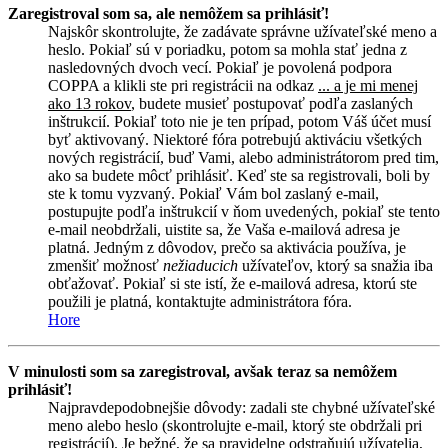
Zaregistroval som sa, ale nemôžem sa prihlásiť!
Najskôr skontrolujte, že zadávate správne užívateľské meno a
heslo. Pokiaľ sú v poriadku, potom sa mohla stať jedna z
nasledovných dvoch vecí. Pokiaľ je povolená podpora
COPPA a klikli ste pri registrácii na odkaz
... a je mi menej
ako 13 rokov
, budete musieť postupovať podľa zaslaných
inštrukcií. Pokiaľ toto nie je ten prípad, potom Váš účet musí
byť aktivovaný. Niektoré fóra potrebujú aktiváciu všetkých
nových registrácií, buď Vami, alebo administrátorom pred tim,
ako sa budete môcť prihlásiť. Keď ste sa registrovali, boli by
ste k tomu vyzvaný. Pokiaľ Vám bol zaslaný e-mail,
postupujte podľa inštrukcií v ňom uvedených, pokiaľ ste tento
e-mail neobdržali, uistite sa, že Vaša e-mailová adresa je
platná. Jedným z dôvodov, prečo sa aktivácia používa, je
zmenšiť možnosť
nežiaducich
užívateľov, ktorý sa snažia iba
obťažovať. Pokiaľ si ste istí, že e-mailová adresa, ktorú ste
použili je platná, kontaktujte administrátora fóra.
Hore
V minulosti som sa zaregistroval, avšak teraz sa nemôžem
prihlásiť!
Najpravdepodobnejšie dôvody: zadali ste chybné užívateľské
meno alebo heslo (skontrolujte e-mail, ktorý ste obdržali pri
registrácií). Je bežné, že sa pravidelne odstraňujú užívatelia,