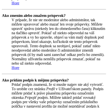
Hore
Ako zmením alebo zmažem príspevok?
V prípade, že nie ste moderátor alebo administrátor, tak
môžete upravovať alebo mazať len svoje príspevky. Môžete
upraviť správu (niekedy len do obmedzeného času) kliknutím
na tlačítko
upraviť
. Pokiaľ už niekto odpovedal na váš
príspevok a vy ho upravíte, objaví sa vám malý doplnok pod
príspevkom, ktorí ukazuje, koľkokrát ste tento príspevok
upravovali. Tento doplnok sa neobjaví, pokiaľ zatiaľ nikto
neodpovedal alebo moderátor či administrátor zmenili
príspevok (tí by mali sami zanechať odkaz prečo ho zmenili).
Normálny užívatelia nemôžu príspevok zmazať, pokiaľ na
neho už niekto odpovedal.
Hore
Ako pridám podpis k môjmu príspevku?
Pridať podpis znamená, že si musíte najprv nie aký vytvoriť.
To urobíte cez stránku
Profil
v Užívateľskom panely. Podpis
môžete pridať k práve písanému príspevku označením
okienka
Pripojiť podpis
. Môžete taktiež pridať rovnaký
podpis pre všetky vaše príspevky označením príslušného
políčka v nastavení profilu (je možné nepridávať podpis k