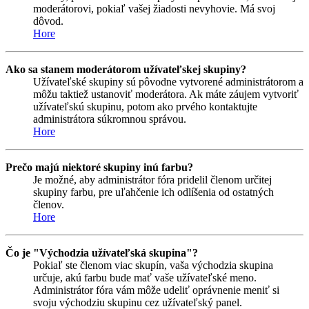
moderátorovi, pokiaľ vašej žiadosti nevyhovie. Má svoj
dôvod.
Hore
Ako sa stanem moderátorom užívateľskej skupiny?
Užívateľské skupiny sú pôvodne vytvorené administrátorom a
môžu taktiež ustanoviť moderátora. Ak máte záujem vytvoriť
užívateľskú skupinu, potom ako prvého kontaktujte
administrátora súkromnou správou.
Hore
Prečo majú niektoré skupiny inú farbu?
Je možné, aby administrátor fóra pridelil členom určitej
skupiny farbu, pre uľahčenie ich odlíšenia od ostatných
členov.
Hore
Čo je "Východzia užívateľská skupina"?
Pokiaľ ste členom viac skupín, vaša východzia skupina
určuje, akú farbu bude mať vaše užívateľské meno.
Administrátor fóra vám môže udeliť oprávnenie meniť si
svoju východziu skupinu cez užívateľský panel.