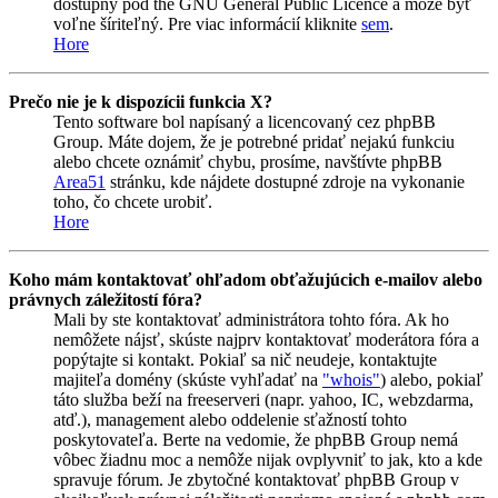
dostupný pod the GNU General Public Licence a môže byť
voľne šíriteľný. Pre viac informácií kliknite
sem
.
Hore
Prečo nie je k dispozícii funkcia X?
Tento software bol napísaný a licencovaný cez phpBB
Group. Máte dojem, že je potrebné pridať nejakú funkciu
alebo chcete oznámiť chybu, prosíme, navštívte phpBB
Area51
stránku, kde nájdete dostupné zdroje na vykonanie
toho, čo chcete urobiť.
Hore
Koho mám kontaktovať ohľadom obťažujúcich e-mailov alebo
právnych záležitostí fóra?
Mali by ste kontaktovať administrátora tohto fóra. Ak ho
nemôžete nájsť, skúste najprv kontaktovať moderátora fóra a
popýtajte si kontakt. Pokiaľ sa nič neudeje, kontaktujte
majiteľa domény (skúste vyhľadať na
"whois"
) alebo, pokiaľ
táto služba beží na freeserveri (napr. yahoo, IC, webzdarma,
atď.), management alebo oddelenie sťažností tohto
poskytovateľa. Berte na vedomie, že phpBB Group nemá
vôbec žiadnu moc a nemôže nijak ovplyvniť to jak, kto a kde
spravuje fórum. Je zbytočné kontaktovať phpBB Group v