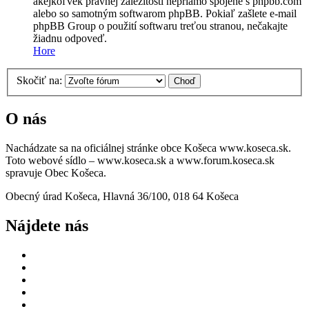
akejkoľvek právnej záležitosti nepriamo spojené s phpbb.com
alebo so samotným softwarom phpBB. Pokiaľ zašlete e-mail
phpBB Group o použití softwaru treťou stranou, nečakajte
žiadnu odpoveď.
Hore
Skočiť na:
O nás
Nachádzate sa na oficiálnej stránke obce Košeca www.koseca.sk.
Toto webové sídlo – www.koseca.sk a www.forum.koseca.sk
spravuje Obec Košeca.
Obecný úrad Košeca, Hlavná 36/100, 018 64 Košeca
Nájdete nás