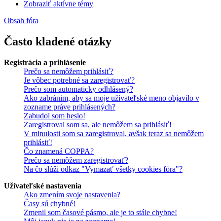
Zobraziť aktívne témy
Obsah fóra
Často kladené otázky
Registrácia a prihlásenie
Prečo sa nemôžem prihlásiť?
Je vôbec potrebné sa zaregistrovať?
Prečo som automaticky odhlásený?
Ako zabránim, aby sa moje užívateľské meno objavilo v
zozname práve prihlásených?
Zabudol som heslo!
Zaregistroval som sa, ale nemôžem sa prihlásiť!
V minulosti som sa zaregistroval, avšak teraz sa nemôžem
prihlásiť!
Čo znamená COPPA?
Prečo sa nemôžem zaregistrovať?
Na čo slúži odkaz "Vymazať všetky cookies fóra"?
Užívateľské nastavenia
Ako zmením svoje nastavenia?
Časy sú chybné!
Zmenil som časové pásmo, ale je to stále chybne!