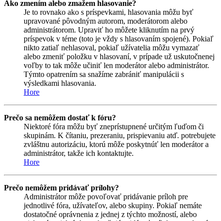
Ako zmením alebo zmažem hlasovanie?
Je to rovnako ako s príspevkami, hlasovania môžu byť
upravované pôvodným autorom, moderátorom alebo
administrátorom. Upraviť ho môžete kliknutím na prvý
príspevok v téme (toto je vždy s hlasovaním spojené). Pokiaľ
nikto zatiaľ nehlasoval, pokiaľ užívatelia môžu vymazať
alebo zmeniť položku v hlasovaní, v prípade už uskutočnenej
voľby to tak môže učiniť len moderátor alebo administrátor.
Týmto opatrením sa snažíme zabrániť manipulácii s
výsledkami hlasovania.
Hore
Prečo sa nemôžem dostať k fóru?
Niektoré fóra môžu byť zneprístupnené určitým ľuďom či
skupinám. K čítaniu, prezeraniu, prispievaniu atď. potrebujete
zvláštnu autorizáciu, ktorú môže poskytnúť len moderátor a
administrátor, takže ich kontaktujte.
Hore
Prečo nemôžem pridávať prílohy?
Administrátor môže povoľovať pridávanie príloh pre
jednotlivé fóra, užívateľov, alebo skupiny. Pokiaľ nemáte
dostatočné oprávnenia z jednej z týchto možností, alebo