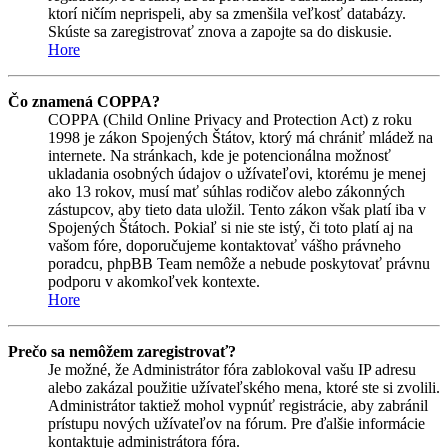
ktorí ničím neprispeli, aby sa zmenšila veľkosť databázy.
Skúste sa zaregistrovať znova a zapojte sa do diskusie.
Hore
Čo znamená COPPA?
COPPA (Child Online Privacy and Protection Act) z roku
1998 je zákon Spojených Štátov, ktorý má chrániť mládež na
internete. Na stránkach, kde je potencionálna možnosť
ukladania osobných údajov o užívateľovi, ktorému je menej
ako 13 rokov, musí mať súhlas rodičov alebo zákonných
zástupcov, aby tieto data uložil. Tento zákon však platí iba v
Spojených Štátoch. Pokiaľ si nie ste istý, či toto platí aj na
vašom fóre, doporučujeme kontaktovať vášho právneho
poradcu, phpBB Team nemôže a nebude poskytovať právnu
podporu v akomkoľvek kontexte.
Hore
Prečo sa nemôžem zaregistrovať?
Je možné, že Administrátor fóra zablokoval vašu IP adresu
alebo zakázal použitie užívateľského mena, ktoré ste si zvolili.
Administrátor taktiež mohol vypnúť registrácie, aby zabránil
prístupu nových užívateľov na fórum. Pre ďalšie informácie
kontaktuje administrátora fóra.