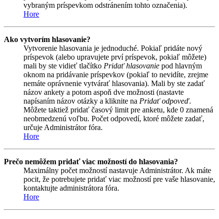
vybraným príspevkom odstránením tohto označenia).
Hore
Ako vytvorím hlasovanie?
Vytvorenie hlasovania je jednoduché. Pokiaľ pridáte nový
príspevok (alebo upravujete prví príspevok, pokiaľ môžete)
mali by ste vidieť tlačítko
Pridať hlasovanie
pod hlavným
oknom na pridávanie príspevkov (pokiaľ to nevidíte, zrejme
nemáte oprávnenie vytvárať hlasovania). Mali by ste zadať
názov ankety a potom aspoň dve možnosti (nastavte
napísaním názov otázky a kliknite na
Pridať odpoveď
.
Môžete taktiež pridať časový limit pre anketu, kde 0 znamená
neobmedzenú voľbu. Počet odpovedí, ktoré môžete zadať,
určuje Administrátor fóra.
Hore
Prečo nemôžem pridať viac možností do hlasovania?
Maximálny počet možností nastavuje Administrátor. Ak máte
pocit, že potrebujete pridať viac možností pre vaše hlasovanie,
kontaktujte administrátora fóra.
Hore