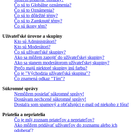
Čo sú to Globálne oznámenia?
Čo sú to Oznámenia?
Čo sú to dôležité témy?
Čo sú to Zamknuté témy?
Čo sú ikony tém?
Užívateľské úrovne a skupiny
Kto sú Administrátori?
Kto sú Moderátori?
Čo sú užívateľské skupiny?
Ako sa môžem zapojiť do užívateľskej skupiny?
Ako sa stanem moderátorom užívateľskej skupiny?
Prečo majú niektoré skupiny inú farbu?
Čo je "Východzia užívateľská skupina"?
Čo znamená odkaz "Tím"?
Súkromné správy
Nemôžem posielať súkromné správy!
Dostávam nechcené súkromné správy!
Dostal/a som spamový a obťažujúci e-mail od niekoho z fóra!
Priatelia a nepriatelia
Čo je môj zoznam priateľov a nepriateľov?
Ako môžem pridávať užívateľov do zoznamu alebo ich
odoberať?