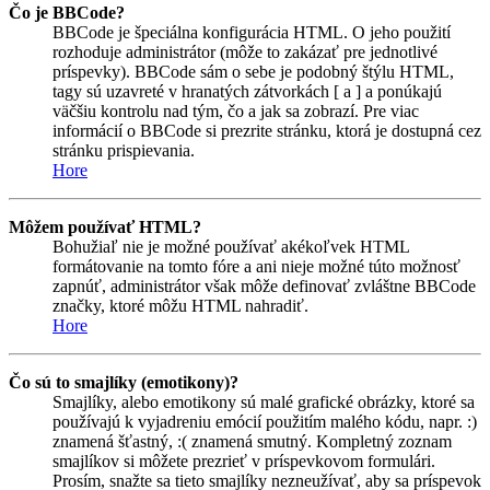
Čo je BBCode?
BBCode je špeciálna konfigurácia HTML. O jeho použití
rozhoduje administrátor (môže to zakázať pre jednotlivé
príspevky). BBCode sám o sebe je podobný štýlu HTML,
tagy sú uzavreté v hranatých zátvorkách [ a ] a ponúkajú
väčšiu kontrolu nad tým, čo a jak sa zobrazí. Pre viac
informácií o BBCode si prezrite stránku, ktorá je dostupná cez
stránku prispievania.
Hore
Môžem používať HTML?
Bohužiaľ nie je možné používať akékoľvek HTML
formátovanie na tomto fóre a ani nieje možné túto možnosť
zapnúť, administrátor však môže definovať zvláštne BBCode
značky, ktoré môžu HTML nahradiť.
Hore
Čo sú to smajlíky (emotikony)?
Smajlíky, alebo emotikony sú malé grafické obrázky, ktoré sa
používajú k vyjadreniu emócií použitím malého kódu, napr. :)
znamená šťastný, :( znamená smutný. Kompletný zoznam
smajlíkov si môžete prezrieť v príspevkovom formulári.
Prosím, snažte sa tieto smajlíky nezneužívať, aby sa príspevok