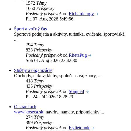
1572
Témy
1660
Príspevky
Posledný príspevok
od
Richardcurgy
Pia 07. Aug 2026 5:49:56
Šport a voľný čas
Športové podujatia a aktivity, turistika, cvičenie, športoviská
...
794
Témy
833
Príspevky
Posledný príspevok
od
RhetaPug
Sob 01. Aug 2026 23:42:30
Služby a organizácie
Obchody, cirkev, kluby, spoločenstvá, zbory, ...
418
Témy
435
Príspevky
Posledný príspevok
od
Sonjihaf
Pia 24. Júl 2026 18:28:29
O stránkach
www.koseca.sk
, návrhy, námety, pripomienky ...
274
Témy
399
Príspevky
Posledný príspevok
od
Kylietounk