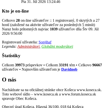
Pia 31. Júl 2026 13:24:46
Kto je on-line
Celkovo
28
on-line užívateľov :: 1 registrovaný, 0 skrytých a 27
hostí (založené na aktivite užívateľov za posledných 5 minút)
Naraz bolo prítomných najviac
1039
užívateľov dňa Štv 09. Júl
2026 9:56:00
Registrovaní užívatelia:
Sonjihaf
Legenda:
Administrátori
,
Globálni moderátori
Štatistiky
Celkom
39973
príspevkov • Celkom
33191
tém • Celkovo
96667
užívateľov • Najnovším užívateľom je
Davidnob
O nás
Nachádzate sa na oficiálnej stránke obce Košeca www.koseca.sk.
Toto webové sídlo – www.koseca.sk a www.forum.koseca.sk
spravuje Obec Košeca.
Obecný úrad Košeca, Hlavná 36/100, 018 64 Košeca