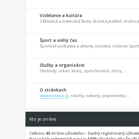
Vzdelanie a kultúra
Základná a materská škola, školská jedáleň, knižnica,
Šport a voľný čas
Športové podujatia a aktivity, turistika, cvičenie, šport
Služby a organizácie
Obchody, cirkev, kluby, spoločenstvá, zbory, ...
O stránkach
www.koseca.sk
, návrhy, námety, pripomienky ...
Kto je on-line
Celkovo
43
on-line užívateľov :: žiadny registrovaný užívat
Naraz bolo prítomných najviac
1039
užívateľov dňa Štv 09. 