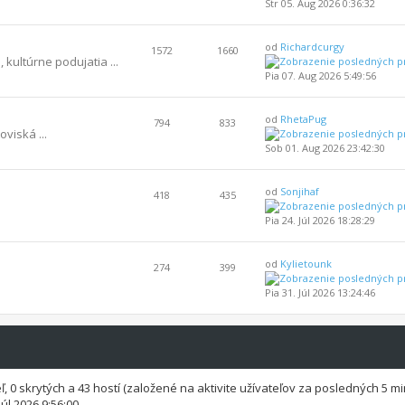
Str 05. Aug 2026 0:36:32
od
Richardcurgy
1572
1660
 kultúrne podujatia ...
Pia 07. Aug 2026 5:49:56
od
RhetaPug
794
833
oviská ...
Sob 01. Aug 2026 23:42:30
od
Sonjihaf
418
435
Pia 24. Júl 2026 18:28:29
od
Kylietounk
274
399
Pia 31. Júl 2026 13:24:46
eľ, 0 skrytých a 43 hostí (založené na aktivite užívateľov za posledných 5 mi
Júl 2026 9:56:00