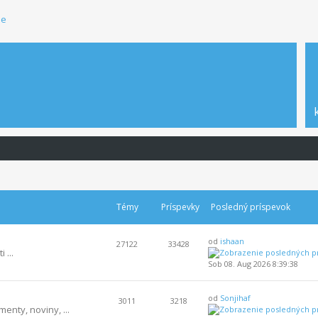
ie
Témy
Príspevky
Posledný príspevok
od
ishaan
27122
33428
 ...
Sob 08. Aug 2026 8:39:38
od
Sonjihaf
3011
3218
enty, noviny, ...