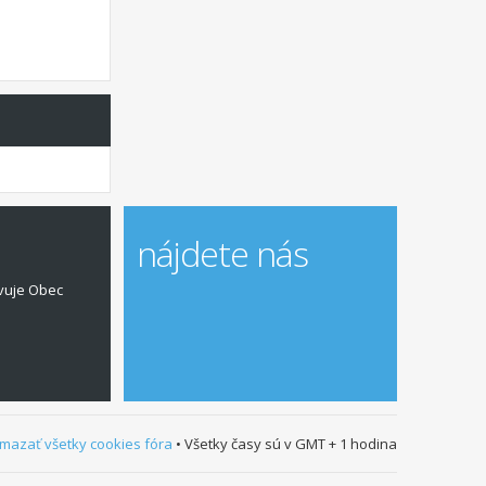
nájdete nás
vuje Obec
mazať všetky cookies fóra
• Všetky časy sú v GMT + 1 hodina