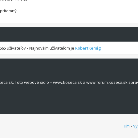
e prítomný
665
užívateľov • Najnovším užívateľom je
RobertKemig
seca.sk. Toto webové sídlo – www.koseca.sk a www.forum.koseca.sk spra
Tím
•
Vy