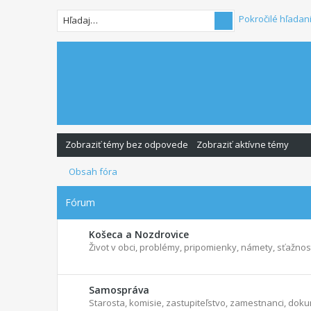
Pokročilé hľadan
Zobraziť témy bez odpovede
Zobraziť aktívne témy
Obsah fóra
Fórum
Košeca a Nozdrovice
Život v obci, problémy, pripomienky, námety, sťažnosti
Samospráva
Starosta, komisie, zastupiteľstvo, zamestnanci, dokum