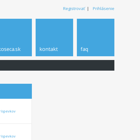
Registrovať
|
Prihlásenie
koseca.sk
kontakt
faq