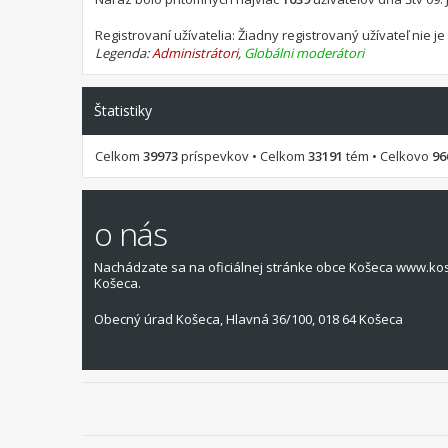
Registrovaní užívatelia: Žiadny registrovaný užívateľ nie j
Legenda:
Administrátori
,
Globálni moderátori
Štatistiky
Celkom
39973
príspevkov • Celkom
33191
tém • Celkovo
96
o nás
Nachádzate sa na oficiálnej stránke obce Košeca www.ko
Košeca.
Obecný úrad Košeca, Hlavná 36/100, 018 64 Košeca