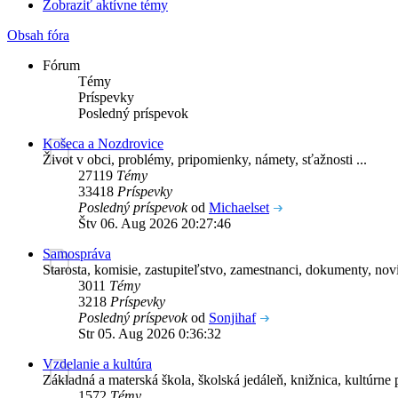
Zobraziť aktívne témy
Obsah fóra
Fórum
Témy
Príspevky
Posledný príspevok
Košeca a Nozdrovice
Život v obci, problémy, pripomienky, námety, sťažnosti ...
27119
Témy
33418
Príspevky
Posledný príspevok
od
Michaelset
Štv 06. Aug 2026 20:27:46
Samospráva
Starosta, komisie, zastupiteľstvo, zamestnanci, dokumenty, novin
3011
Témy
3218
Príspevky
Posledný príspevok
od
Sonjihaf
Str 05. Aug 2026 0:36:32
Vzdelanie a kultúra
Základná a materská škola, školská jedáleň, knižnica, kultúrne p
1572
Témy