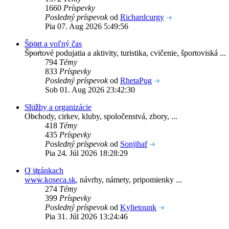
1660
Príspevky
Posledný príspevok
od
Richardcurgy
Pia 07. Aug 2026 5:49:56
Šport a voľný čas
Športové podujatia a aktivity, turistika, cvičenie, športoviská ...
794
Témy
833
Príspevky
Posledný príspevok
od
RhetaPug
Sob 01. Aug 2026 23:42:30
Služby a organizácie
Obchody, cirkev, kluby, spoločenstvá, zbory, ...
418
Témy
435
Príspevky
Posledný príspevok
od
Sonjihaf
Pia 24. Júl 2026 18:28:29
O stránkach
www.koseca.sk
, návrhy, námety, pripomienky ...
274
Témy
399
Príspevky
Posledný príspevok
od
Kylietounk
Pia 31. Júl 2026 13:24:46