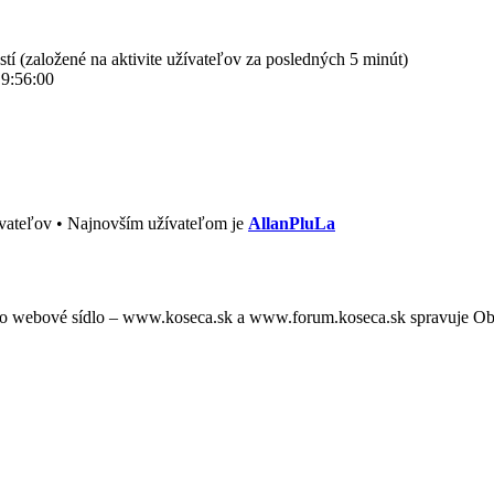
stí (založené na aktivite užívateľov za posledných 5 minút)
 9:56:00
vateľov • Najnovším užívateľom je
AllanPluLa
oto webové sídlo – www.koseca.sk a www.forum.koseca.sk spravuje O