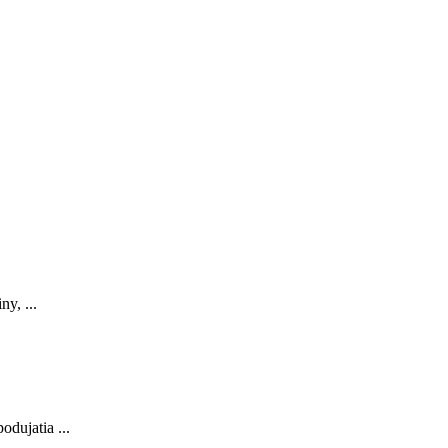
y, ...
odujatia ...