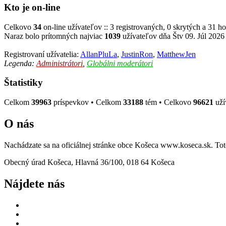
Kto je on-line
Celkovo
34
on-line užívateľov :: 3 registrovaných, 0 skrytých a 31 ho
Naraz bolo prítomných najviac
1039
užívateľov dňa Štv 09. Júl 2026
Registrovaní užívatelia:
AllanPluLa
,
JustinRon
,
MatthewJen
Legenda:
Administrátori
,
Globálni moderátori
Štatistiky
Celkom
39963
príspevkov • Celkom
33188
tém • Celkovo
96621
uží
O nás
Nachádzate sa na oficiálnej stránke obce Košeca www.koseca.sk. T
Obecný úrad Košeca, Hlavná 36/100, 018 64 Košeca
Nájdete nás