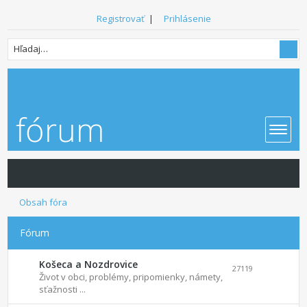
Registrovať
|
Prihlásenie
Obsah fóra
Fórum
Košeca a Nozdrovice
27119
Život v obci, problémy, pripomienky, námety,
sťažnosti ...