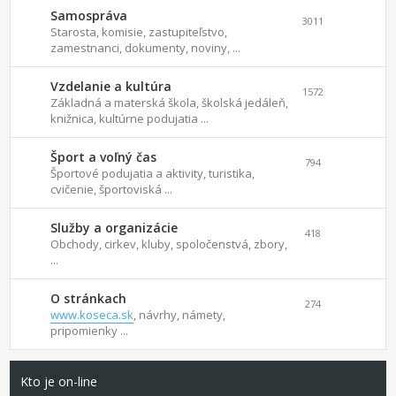
Samospráva
3011
Starosta, komisie, zastupiteľstvo,
zamestnanci, dokumenty, noviny, ...
Vzdelanie a kultúra
1572
Základná a materská škola, školská jedáleň,
knižnica, kultúrne podujatia ...
Šport a voľný čas
794
Športové podujatia a aktivity, turistika,
cvičenie, športoviská ...
Služby a organizácie
418
Obchody, cirkev, kluby, spoločenstvá, zbory,
...
O stránkach
274
www.koseca.sk
, návrhy, námety,
pripomienky ...
Kto je on-line