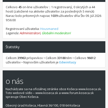
Celkovo
45
on-line užívateľov :: 1 registrovaný, 0 skrytých a 44
hostí (založené na aktivite užívateľov za posledných 5 minút)
Naraz bolo prítomných najviac
1039
užívateľov dňa Štv 09. Júl 2026
9:56:00
Registrovaní užívatelia:
Housmaned
Legenda:
Administrátori
,
Globálni moderátori
Štatistiky
Celkom
39963
príspevkov • Celkom
33188
tém • Celkovo
96612
užívateľov • Najnovším užívateľom je
EdwinItazy
o nás
Nachádzate sa na oficiálnej stránke obce Košeca www.koseca.sk.
Toto webové sídlo – www.koseca.sk a www.forum.koseca.sk
spravuje Obec Košeca.
Obecný úrad Košeca, Hlavná 36/100, 018 64 Košeca