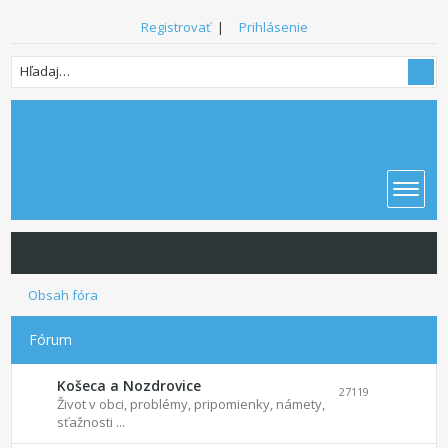
Registrovať
|
Prihlásenie
Obsah fóra
Fórum
Košeca a Nozdrovice
27119
Život v obci, problémy, pripomienky, námety,
sťažnosti ...