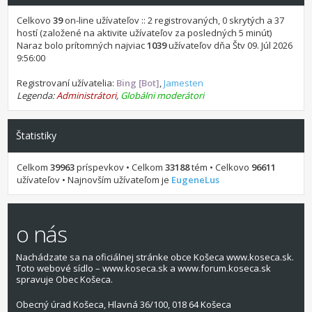
Celkovo
39
on-line užívateľov :: 2 registrovaných, 0 skrytých a 37
hostí (založené na aktivite užívateľov za posledných 5 minút)
Naraz bolo prítomných najviac
1039
užívateľov dňa Štv 09. Júl 2026
9:56:00
Registrovaní užívatelia:
Bing [Bot]
,
Jamesten
Legenda:
Administrátori
,
Globálni moderátori
Štatistiky
Celkom
39963
príspevkov • Celkom
33188
tém • Celkovo
96611
užívateľov • Najnovším užívateľom je
EugeneLus
o nás
Nachádzate sa na oficiálnej stránke obce Košeca www.koseca.sk.
Toto webové sídlo – www.koseca.sk a www.forum.koseca.sk
spravuje Obec Košeca.
Obecný úrad Košeca, Hlavná 36/100, 018 64 Košeca