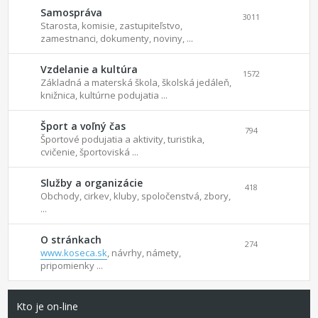
Samospráva
3011
Starosta, komisie, zastupiteľstvo,
zamestnanci, dokumenty, noviny, ...
Vzdelanie a kultúra
1572
Základná a materská škola, školská jedáleň,
knižnica, kultúrne podujatia ...
Šport a voľný čas
794
Športové podujatia a aktivity, turistika,
cvičenie, športoviská ...
Služby a organizácie
418
Obchody, cirkev, kluby, spoločenstvá, zbory,
...
O stránkach
274
www.koseca.sk
, návrhy, námety,
pripomienky ...
Kto je on-line