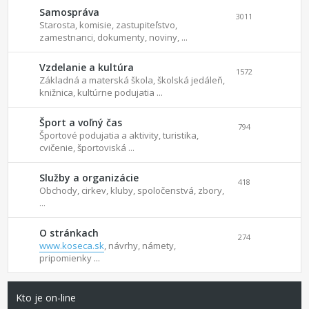
Samospráva
3011
Starosta, komisie, zastupiteľstvo,
zamestnanci, dokumenty, noviny, ...
Vzdelanie a kultúra
1572
Základná a materská škola, školská jedáleň,
knižnica, kultúrne podujatia ...
Šport a voľný čas
794
Športové podujatia a aktivity, turistika,
cvičenie, športoviská ...
Služby a organizácie
418
Obchody, cirkev, kluby, spoločenstvá, zbory,
...
O stránkach
274
www.koseca.sk
, návrhy, námety,
pripomienky ...
Kto je on-line