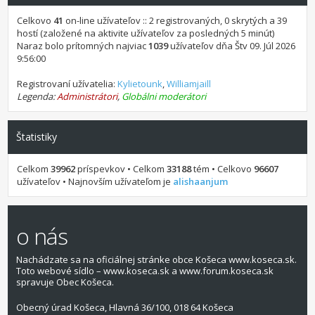
Celkovo
41
on-line užívateľov :: 2 registrovaných, 0 skrytých a 39
hostí (založené na aktivite užívateľov za posledných 5 minút)
Naraz bolo prítomných najviac
1039
užívateľov dňa Štv 09. Júl 2026
9:56:00
Registrovaní užívatelia:
Kylietounk
,
Williamjaill
Legenda:
Administrátori
,
Globálni moderátori
Štatistiky
Celkom
39962
príspevkov • Celkom
33188
tém • Celkovo
96607
užívateľov • Najnovším užívateľom je
alishaanjum
o nás
Nachádzate sa na oficiálnej stránke obce Košeca www.koseca.sk.
Toto webové sídlo – www.koseca.sk a www.forum.koseca.sk
spravuje Obec Košeca.
Obecný úrad Košeca, Hlavná 36/100, 018 64 Košeca