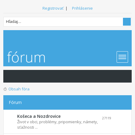
Registrovať
|
Prihlásenie
Obsah fóra
Fórum
Košeca a Nozdrovice
27119
Život v obci, problémy, pripomienky, námety,
sťažnosti ...