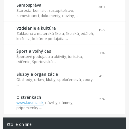
Samospráva
3011
Starosta, komisie, zastupiteľstvo,
zamestnanci, dokumenty, noviny, ...
Vzdelanie a kultúra
1572
Základná a materská škola, školská jedáleň,
knižnica, kultúrne podujatia ...
Šport a voľný čas
794
Športové podujatia a aktivity, turistika,
cvičenie, športoviská ...
Služby a organizácie
418
Obchody, cirkev, kluby, spoločenstvá, zbory,
...
O stránkach
274
www.koseca.sk
, návrhy, námety,
pripomienky ...
Kto je on-line