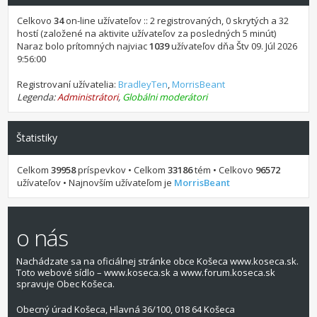
Celkovo
34
on-line užívateľov :: 2 registrovaných, 0 skrytých a 32
hostí (založené na aktivite užívateľov za posledných 5 minút)
Naraz bolo prítomných najviac
1039
užívateľov dňa Štv 09. Júl 2026
9:56:00
Registrovaní užívatelia:
BradleyTen
,
MorrisBeant
Legenda:
Administrátori
,
Globálni moderátori
Štatistiky
Celkom
39958
príspevkov • Celkom
33186
tém • Celkovo
96572
užívateľov • Najnovším užívateľom je
MorrisBeant
o nás
Nachádzate sa na oficiálnej stránke obce Košeca www.koseca.sk.
Toto webové sídlo – www.koseca.sk a www.forum.koseca.sk
spravuje Obec Košeca.
Obecný úrad Košeca, Hlavná 36/100, 018 64 Košeca