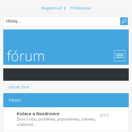
Registrovať
|
Prihlásenie
Obsah fóra
Fórum
Košeca a Nozdrovice
27117
Život v obci, problémy, pripomienky, námety,
sťažnosti ...