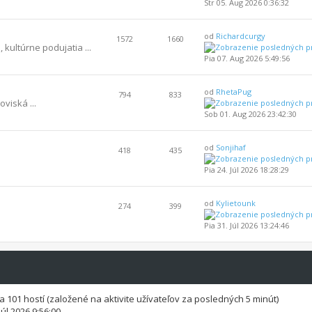
Str 05. Aug 2026 0:36:32
od
Richardcurgy
1572
1660
 kultúrne podujatia ...
Pia 07. Aug 2026 5:49:56
od
RhetaPug
794
833
oviská ...
Sob 01. Aug 2026 23:42:30
od
Sonjihaf
418
435
Pia 24. Júl 2026 18:28:29
od
Kylietounk
274
399
Pia 31. Júl 2026 13:24:46
h a 101 hostí (založené na aktivite užívateľov za posledných 5 minút)
Júl 2026 9:56:00