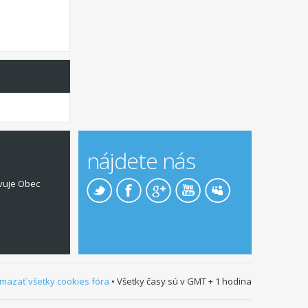
nájdete nás
vuje Obec
mazať všetky cookies fóra
• Všetky časy sú v GMT + 1 hodina