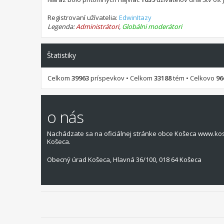
Registrovaní užívatelia:
EdwinItazy
Legenda:
Administrátori
,
Globálni moderátori
Štatistiky
Celkom
39963
príspevkov • Celkom
33188
tém • Celkovo
96
o nás
Nachádzate sa na oficiálnej stránke obce Košeca www.ko
Košeca.
Obecný úrad Košeca, Hlavná 36/100, 018 64 Košeca