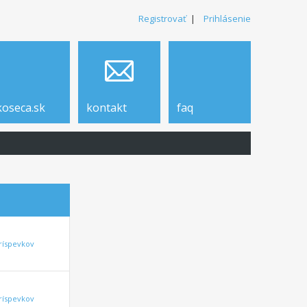
Registrovať
|
Prihlásenie
koseca.sk
kontakt
faq