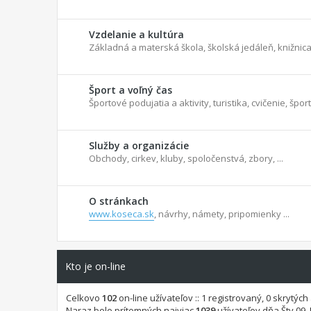
Vzdelanie a kultúra
Základná a materská škola, školská jedáleň, knižnica,
Šport a voľný čas
Športové podujatia a aktivity, turistika, cvičenie, šport
Služby a organizácie
Obchody, cirkev, kluby, spoločenstvá, zbory, ...
O stránkach
www.koseca.sk
, návrhy, námety, pripomienky ...
Kto je on-line
Celkovo
102
on-line užívateľov :: 1 registrovaný, 0 skrytýc
Naraz bolo prítomných najviac
1039
užívateľov dňa Štv 09. 