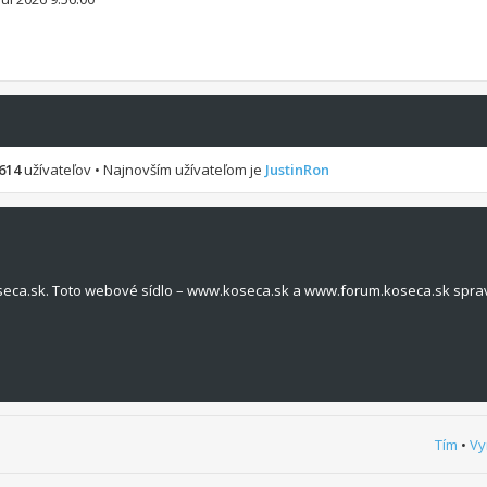
614
užívateľov • Najnovším užívateľom je
JustinRon
seca.sk. Toto webové sídlo – www.koseca.sk a www.forum.koseca.sk spra
Tím
•
Vy