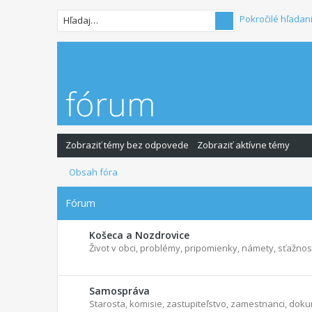
Pokročilé hľadan
Zobraziť témy bez odpovede
Zobraziť aktívne témy
Obsah fóra
Fórum
Košeca a Nozdrovice
Život v obci, problémy, pripomienky, námety, sťažnosti
Samospráva
Starosta, komisie, zastupiteľstvo, zamestnanci, dokum