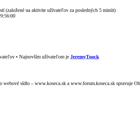
stí (založené na aktivite užívateľov za posledných 5 minút)
 9:56:00
vateľov • Najnovším užívateľom je
JeremyToock
oto webové sídlo – www.koseca.sk a www.forum.koseca.sk spravuje O