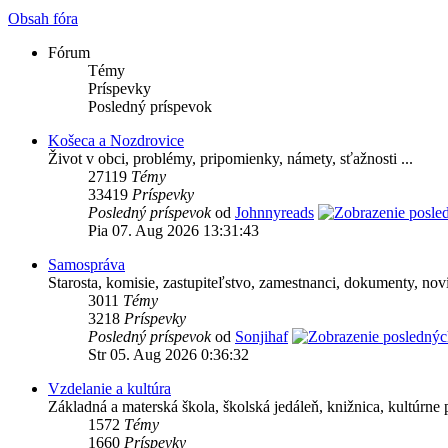
Obsah fóra
Fórum
Témy
Príspevky
Posledný príspevok
Košeca a Nozdrovice
Život v obci, problémy, pripomienky, námety, sťažnosti ...
27119
Témy
33419
Príspevky
Posledný príspevok
od
Johnnyreads
Pia 07. Aug 2026 13:31:43
Samospráva
Starosta, komisie, zastupiteľstvo, zamestnanci, dokumenty, novin
3011
Témy
3218
Príspevky
Posledný príspevok
od
Sonjihaf
Str 05. Aug 2026 0:36:32
Vzdelanie a kultúra
Základná a materská škola, školská jedáleň, knižnica, kultúrne p
1572
Témy
1660
Príspevky