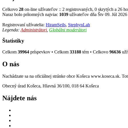
Celkovo
28
on-line užívateľov :: 2 registrovaných, 0 skrytých a 26 ho
Naraz bolo prítomných najviac
1039
užívateľov dňa Štv 09. Júl 2026
Registrovaní užívatelia:
HiramSeils
,
StephynLah
Legenda:
Administrátori
,
Globálni moderátori
Štatistiky
Celkom
39964
príspevkov • Celkom
33188
tém • Celkovo
96636
uží
O nás
Nachádzate sa na oficiálnej stránke obce Košeca www.koseca.sk. T
Obecný úrad Košeca, Hlavná 36/100, 018 64 Košeca
Nájdete nás