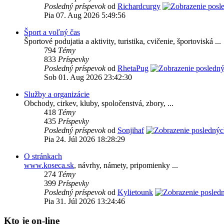
Posledný príspevok
od
Richardcurgy
Pia 07. Aug 2026 5:49:56
Šport a voľný čas
Športové podujatia a aktivity, turistika, cvičenie, športoviská ...
794
Témy
833
Príspevky
Posledný príspevok
od
RhetaPug
Sob 01. Aug 2026 23:42:30
Služby a organizácie
Obchody, cirkev, kluby, spoločenstvá, zbory, ...
418
Témy
435
Príspevky
Posledný príspevok
od
Sonjihaf
Pia 24. Júl 2026 18:28:29
O stránkach
www.koseca.sk
, návrhy, námety, pripomienky ...
274
Témy
399
Príspevky
Posledný príspevok
od
Kylietounk
Pia 31. Júl 2026 13:24:46
Kto je on-line