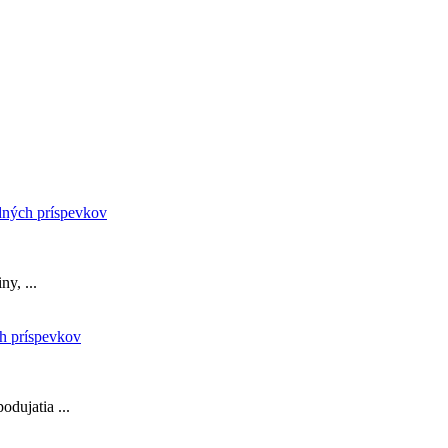
y, ...
odujatia ...