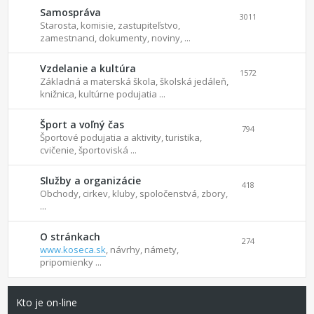
Samospráva
3011
Starosta, komisie, zastupiteľstvo,
zamestnanci, dokumenty, noviny, ...
Vzdelanie a kultúra
1572
Základná a materská škola, školská jedáleň,
knižnica, kultúrne podujatia ...
Šport a voľný čas
794
Športové podujatia a aktivity, turistika,
cvičenie, športoviská ...
Služby a organizácie
418
Obchody, cirkev, kluby, spoločenstvá, zbory,
...
O stránkach
274
www.koseca.sk
, návrhy, námety,
pripomienky ...
Kto je on-line