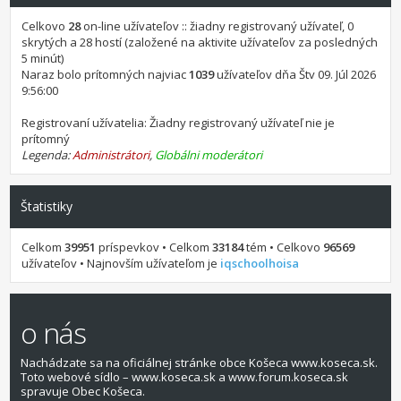
Celkovo
28
on-line užívateľov :: žiadny registrovaný užívateľ, 0
skrytých a 28 hostí (založené na aktivite užívateľov za posledných
5 minút)
Naraz bolo prítomných najviac
1039
užívateľov dňa Štv 09. Júl 2026
9:56:00
Registrovaní užívatelia: Žiadny registrovaný užívateľ nie je
prítomný
Legenda:
Administrátori
,
Globálni moderátori
Štatistiky
Celkom
39951
príspevkov • Celkom
33184
tém • Celkovo
96569
užívateľov • Najnovším užívateľom je
iqschoolhoisa
o nás
Nachádzate sa na oficiálnej stránke obce Košeca www.koseca.sk.
Toto webové sídlo – www.koseca.sk a www.forum.koseca.sk
spravuje Obec Košeca.