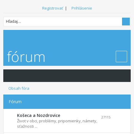
Registrovať
|
Prihlásenie
Obsah fóra
Fórum
Košeca a Nozdrovice
27115
Život v obci, problémy, pripomienky, námety,
sťažnosti ...