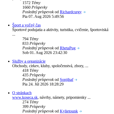
1572
Témy
1660
Príspevky
Posledný príspevok
od
Richardcurgy
Pia 07. Aug 2026 5:49:56
Šport a voľný čas
Športové podujatia a aktivity, turistika, cvičenie, športoviská
...
794
Témy
833
Príspevky
Posledný príspevok
od
RhetaPug
Sob 01. Aug 2026 23:42:30
Služby a organizácie
Obchody, cirkev, kluby, spoločenstvá, zbory, ...
418
Témy
435
Príspevky
Posledný príspevok
od
Sonjihaf
Pia 24. Júl 2026 18:28:29
O stránkach
www.koseca.sk
, návrhy, námety, pripomienky ...
274
Témy
399
Príspevky
Posledný príspevok
od
Kylietounk