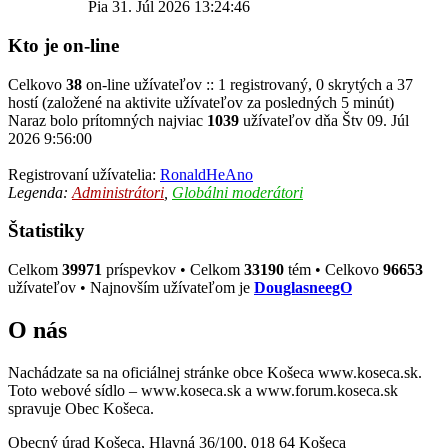
Pia 31. Júl 2026 13:24:46
Kto je on-line
Celkovo
38
on-line užívateľov :: 1 registrovaný, 0 skrytých a 37
hostí (založené na aktivite užívateľov za posledných 5 minút)
Naraz bolo prítomných najviac
1039
užívateľov dňa Štv 09. Júl
2026 9:56:00
Registrovaní užívatelia:
RonaldHeAno
Legenda:
Administrátori
,
Globálni moderátori
Štatistiky
Celkom
39971
príspevkov • Celkom
33190
tém • Celkovo
96653
užívateľov • Najnovším užívateľom je
DouglasneegO
O nás
Nachádzate sa na oficiálnej stránke obce Košeca www.koseca.sk.
Toto webové sídlo – www.koseca.sk a www.forum.koseca.sk
spravuje Obec Košeca.
Obecný úrad Košeca, Hlavná 36/100, 018 64 Košeca