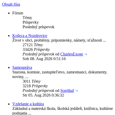
Obsah fóra
Fórum
Témy
Príspevky
Posledný príspevok
Košeca a Nozdrovice
Život v obci, problémy, pripomienky, námety, sťažnosti ...
27121
Témy
33426
Príspevky
Posledný príspevok
od
CharlesExoge
Sob 08. Aug 2026 0:51:16
Samospráva
Starosta, komisie, zastupiteľstvo, zamestnanci, dokumenty,
noviny, ...
3011
Témy
3218
Príspevky
Posledný príspevok
od
Sonjihaf
Str 05. Aug 2026 0:36:32
Vzdelanie a kultúra
Základná a materská škola, školská jedáleň, knižnica, kultúrne
podujatia ...