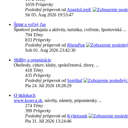
1659
Príspevky
Posledný príspevok
od
AngeloLiepE
Str 05. Aug 2026 19:53:47
Šport a voľný čas
Športové podujatia a aktivity, turistika, cvičenie, športoviská ...
794
Témy
833
Príspevky
Posledný príspevok
od
RhetaPug
Sob 01. Aug 2026 23:42:30
Služby a organizácie
Obchody, cirkev, kluby, spoločenstvá, zbory, ...
418
Témy
435
Príspevky
Posledný príspevok
od
Sonjihaf
Pia 24. Júl 2026 18:28:29
O stránkach
www.koseca.sk
, návrhy, námety, pripomienky ...
274
Témy
399
Príspevky
Posledný príspevok
od
Kylietounk
Pia 31. Júl 2026 13:24:46