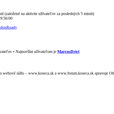
stí (založené na aktivite užívateľov za posledných 5 minút)
 9:56:00
ldonRoady
vateľov • Najnovším užívateľom je
MarcusDrict
oto webové sídlo – www.koseca.sk a www.forum.koseca.sk spravuje O