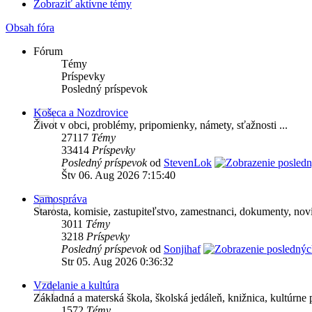
Zobraziť aktívne témy
Obsah fóra
Fórum
Témy
Príspevky
Posledný príspevok
Košeca a Nozdrovice
Život v obci, problémy, pripomienky, námety, sťažnosti ...
27117
Témy
33414
Príspevky
Posledný príspevok
od
StevenLok
Štv 06. Aug 2026 7:15:40
Samospráva
Starosta, komisie, zastupiteľstvo, zamestnanci, dokumenty, novin
3011
Témy
3218
Príspevky
Posledný príspevok
od
Sonjihaf
Str 05. Aug 2026 0:36:32
Vzdelanie a kultúra
Základná a materská škola, školská jedáleň, knižnica, kultúrne p
1572
Témy