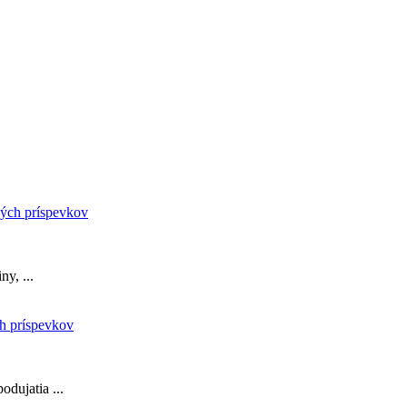
y, ...
odujatia ...