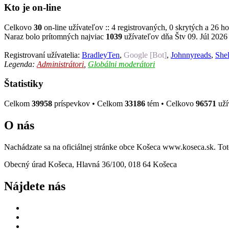
Kto je on-line
Celkovo
30
on-line užívateľov :: 4 registrovaných, 0 skrytých a 26 ho
Naraz bolo prítomných najviac
1039
užívateľov dňa Štv 09. Júl 2026
Registrovaní užívatelia:
BradleyTen
,
Google [Bot]
,
Johnnyreads
,
She
Legenda:
Administrátori
,
Globálni moderátori
Štatistiky
Celkom
39958
príspevkov • Celkom
33186
tém • Celkovo
96571
uží
O nás
Nachádzate sa na oficiálnej stránke obce Košeca www.koseca.sk. T
Obecný úrad Košeca, Hlavná 36/100, 018 64 Košeca
Nájdete nás