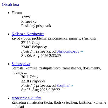
Obsah fóra
Fórum
Témy
Príspevky
Posledný príspevok
Košeca a Nozdrovice
Život v obci, problémy, pripomienky, námety, sťažnosti ...
27115
Témy
33407
Príspevky
Posledný príspevok
od
SheldonRoady
Štv 06. Aug 2026 2:33:29
Samospráva
Starosta, komisie, zastupiteľstvo, zamestnanci, dokumenty,
noviny, ...
3011
Témy
3218
Príspevky
Posledný príspevok
od
Sonjihaf
Str 05. Aug 2026 0:36:32
Vzdelanie a kultúra
Základná a materská škola, školská jedáleň, knižnica, kultúrne
podujatia ...