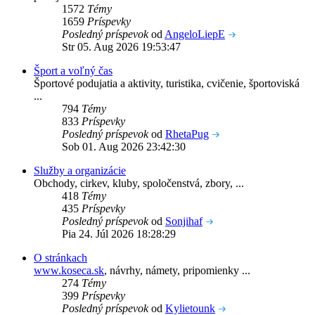
1572
Témy
1659
Príspevky
Posledný príspevok
od
AngeloLiepE
Str 05. Aug 2026 19:53:47
Šport a voľný čas
Športové podujatia a aktivity, turistika, cvičenie, športoviská
...
794
Témy
833
Príspevky
Posledný príspevok
od
RhetaPug
Sob 01. Aug 2026 23:42:30
Služby a organizácie
Obchody, cirkev, kluby, spoločenstvá, zbory, ...
418
Témy
435
Príspevky
Posledný príspevok
od
Sonjihaf
Pia 24. Júl 2026 18:28:29
O stránkach
www.koseca.sk
, návrhy, námety, pripomienky ...
274
Témy
399
Príspevky
Posledný príspevok
od
Kylietounk