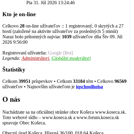
Pia 31. Júl 2026 13:24:46
Kto je on-line
Celkovo
28
on-line užívateľov :: 1 registrovaný, 0 skrytých a 27
hostí (založené na aktivite užívateľov za posledných 5 minút)
Naraz bolo prítomných najviac
1039
užívateľov dňa Štv 09. Júl
2026 9:56:00
Registrovaní užívatelia:
Google [Bot]
Legenda:
Administrátori
,
Globálni moderátori
Štatistiky
Celkom
39951
príspevkov • Celkom
33184
tém • Celkovo
96569
užívateľov • Najnovším užívateľom je
iqschoolhoisa
O nás
Nachádzate sa na oficiálnej stránke obce Košeca www.koseca.sk.
Toto webové sídlo – www.koseca.sk a www.forum.koseca.sk
spravuje Obec Košeca.
Obecný úrad Košeca, Hlavná 36/100, 018 64 Košeca