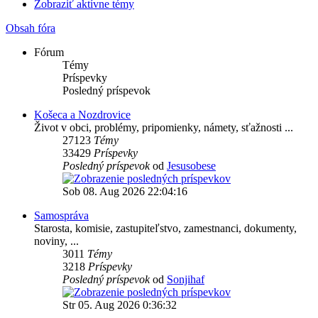
Zobraziť aktívne témy
Obsah fóra
Fórum
Témy
Príspevky
Posledný príspevok
Košeca a Nozdrovice
Život v obci, problémy, pripomienky, námety, sťažnosti ...
27123
Témy
33429
Príspevky
Posledný príspevok
od
Jesusobese
Sob 08. Aug 2026 22:04:16
Samospráva
Starosta, komisie, zastupiteľstvo, zamestnanci, dokumenty,
noviny, ...
3011
Témy
3218
Príspevky
Posledný príspevok
od
Sonjihaf
Str 05. Aug 2026 0:36:32