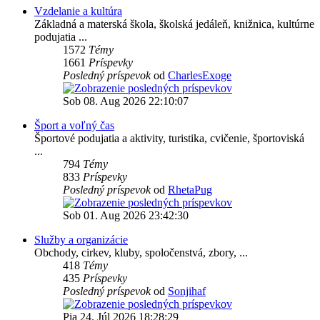
Vzdelanie a kultúra
Základná a materská škola, školská jedáleň, knižnica, kultúrne
podujatia ...
1572
Témy
1661
Príspevky
Posledný príspevok
od
CharlesExoge
Sob 08. Aug 2026 22:10:07
Šport a voľný čas
Športové podujatia a aktivity, turistika, cvičenie, športoviská
...
794
Témy
833
Príspevky
Posledný príspevok
od
RhetaPug
Sob 01. Aug 2026 23:42:30
Služby a organizácie
Obchody, cirkev, kluby, spoločenstvá, zbory, ...
418
Témy
435
Príspevky
Posledný príspevok
od
Sonjihaf
Pia 24. Júl 2026 18:28:29