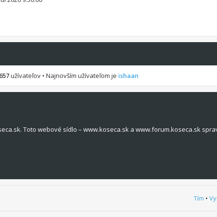
657
užívateľov • Najnovším užívateľom je
ishaan
seca.sk. Toto webové sídlo – www.koseca.sk a www.forum.koseca.sk spra
Tím
•
Vy