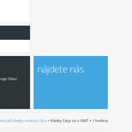
nájdete nás
vuje Obec
mazať všetky cookies fóra
• Všetky časy sú v GMT + 1 hodina