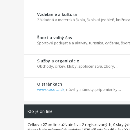
Vzdelanie a kultúra
Základná a materská škola, školská jedáleň, knižnica,
Šport a voľný čas
Športové podujatia a aktivity, turistika, cvičenie, šport
Služby a organizácie
Obchody, cirkev, kluby, spoločenstvá, zbory, ...
O stránkach
www.koseca.sk
, návrhy, námety, pripomienky ...
Kto je on-line
Celkovo
27
on-line užívateľov :: 2 registrovaných, 0 skrytý
Naraz bolo prítomných najviac
1039
užívateľov dňa Štv 09. 