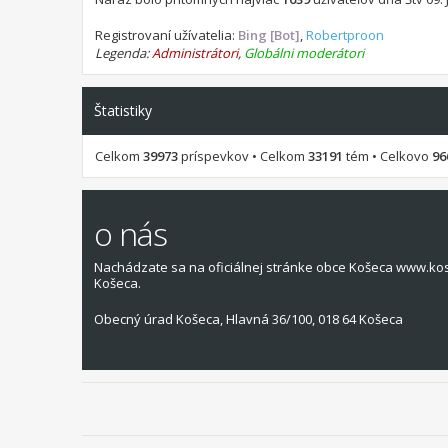
Registrovaní užívatelia:
Bing [Bot]
,
Robertproon
Legenda:
Administrátori
,
Globálni moderátori
Štatistiky
Celkom
39973
príspevkov • Celkom
33191
tém • Celkovo
96
o nás
Nachádzate sa na oficiálnej stránke obce Košeca www.ko
Košeca.
Obecný úrad Košeca, Hlavná 36/100, 018 64 Košeca