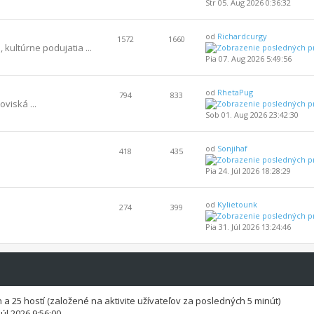
Str 05. Aug 2026 0:36:32
od
Richardcurgy
1572
1660
 kultúrne podujatia ...
Pia 07. Aug 2026 5:49:56
od
RhetaPug
794
833
oviská ...
Sob 01. Aug 2026 23:42:30
od
Sonjihaf
418
435
Pia 24. Júl 2026 18:28:29
od
Kylietounk
274
399
Pia 31. Júl 2026 13:24:46
ch a 25 hostí (založené na aktivite užívateľov za posledných 5 minút)
Júl 2026 9:56:00