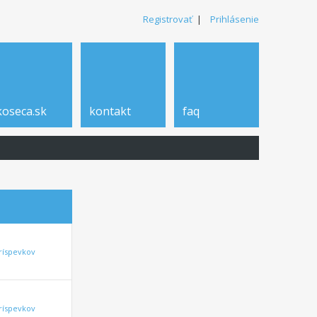
Registrovať
|
Prihlásenie
koseca.sk
kontakt
faq