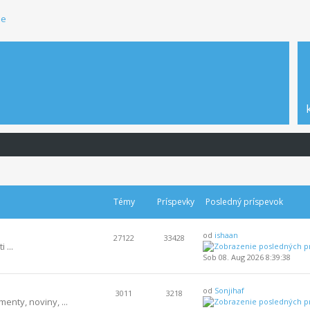
ie
Témy
Príspevky
Posledný príspevok
od
ishaan
27122
33428
 ...
Sob 08. Aug 2026 8:39:38
od
Sonjihaf
3011
3218
enty, noviny, ...