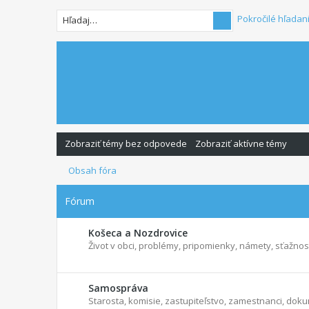
Pokročilé hľadan
Zobraziť témy bez odpovede
Zobraziť aktívne témy
Obsah fóra
Fórum
Košeca a Nozdrovice
Život v obci, problémy, pripomienky, námety, sťažnosti
Samospráva
Starosta, komisie, zastupiteľstvo, zamestnanci, dokum