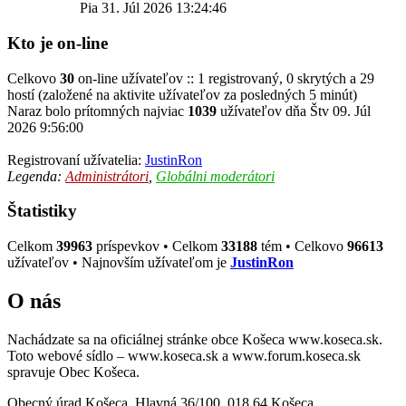
Pia 31. Júl 2026 13:24:46
Kto je on-line
Celkovo
30
on-line užívateľov :: 1 registrovaný, 0 skrytých a 29
hostí (založené na aktivite užívateľov za posledných 5 minút)
Naraz bolo prítomných najviac
1039
užívateľov dňa Štv 09. Júl
2026 9:56:00
Registrovaní užívatelia:
JustinRon
Legenda:
Administrátori
,
Globálni moderátori
Štatistiky
Celkom
39963
príspevkov • Celkom
33188
tém • Celkovo
96613
užívateľov • Najnovším užívateľom je
JustinRon
O nás
Nachádzate sa na oficiálnej stránke obce Košeca www.koseca.sk.
Toto webové sídlo – www.koseca.sk a www.forum.koseca.sk
spravuje Obec Košeca.
Obecný úrad Košeca, Hlavná 36/100, 018 64 Košeca