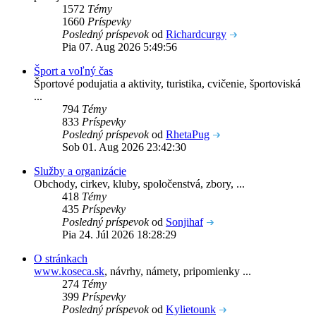
1572
Témy
1660
Príspevky
Posledný príspevok
od
Richardcurgy
Pia 07. Aug 2026 5:49:56
Šport a voľný čas
Športové podujatia a aktivity, turistika, cvičenie, športoviská
...
794
Témy
833
Príspevky
Posledný príspevok
od
RhetaPug
Sob 01. Aug 2026 23:42:30
Služby a organizácie
Obchody, cirkev, kluby, spoločenstvá, zbory, ...
418
Témy
435
Príspevky
Posledný príspevok
od
Sonjihaf
Pia 24. Júl 2026 18:28:29
O stránkach
www.koseca.sk
, návrhy, námety, pripomienky ...
274
Témy
399
Príspevky
Posledný príspevok
od
Kylietounk