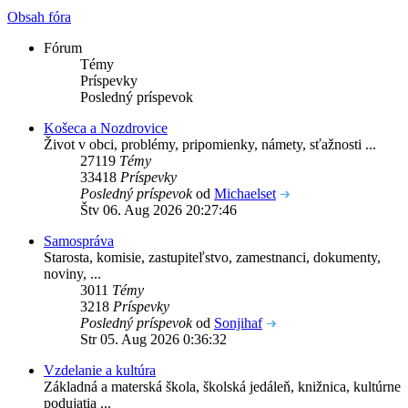
Obsah fóra
Fórum
Témy
Príspevky
Posledný príspevok
Košeca a Nozdrovice
Život v obci, problémy, pripomienky, námety, sťažnosti ...
27119
Témy
33418
Príspevky
Posledný príspevok
od
Michaelset
Štv 06. Aug 2026 20:27:46
Samospráva
Starosta, komisie, zastupiteľstvo, zamestnanci, dokumenty,
noviny, ...
3011
Témy
3218
Príspevky
Posledný príspevok
od
Sonjihaf
Str 05. Aug 2026 0:36:32
Vzdelanie a kultúra
Základná a materská škola, školská jedáleň, knižnica, kultúrne
podujatia ...