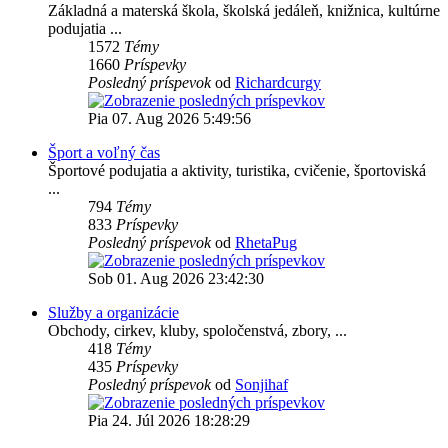
Základná a materská škola, školská jedáleň, knižnica, kultúrne
podujatia ...
1572
Témy
1660
Príspevky
Posledný príspevok
od
Richardcurgy
Pia 07. Aug 2026 5:49:56
Šport a voľný čas
Športové podujatia a aktivity, turistika, cvičenie, športoviská
...
794
Témy
833
Príspevky
Posledný príspevok
od
RhetaPug
Sob 01. Aug 2026 23:42:30
Služby a organizácie
Obchody, cirkev, kluby, spoločenstvá, zbory, ...
418
Témy
435
Príspevky
Posledný príspevok
od
Sonjihaf
Pia 24. Júl 2026 18:28:29