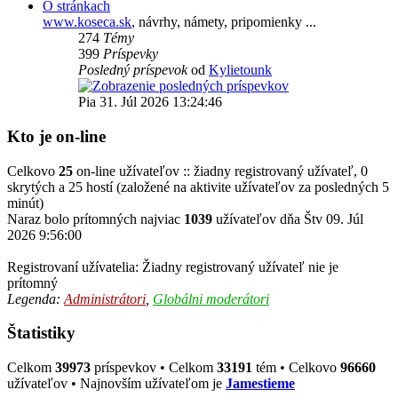
O stránkach
www.koseca.sk
, návrhy, námety, pripomienky ...
274
Témy
399
Príspevky
Posledný príspevok
od
Kylietounk
Pia 31. Júl 2026 13:24:46
Kto je on-line
Celkovo
25
on-line užívateľov :: žiadny registrovaný užívateľ, 0
skrytých a 25 hostí (založené na aktivite užívateľov za posledných 5
minút)
Naraz bolo prítomných najviac
1039
užívateľov dňa Štv 09. Júl
2026 9:56:00
Registrovaní užívatelia: Žiadny registrovaný užívateľ nie je
prítomný
Legenda:
Administrátori
,
Globálni moderátori
Štatistiky
Celkom
39973
príspevkov • Celkom
33191
tém • Celkovo
96660
užívateľov • Najnovším užívateľom je
Jamestieme