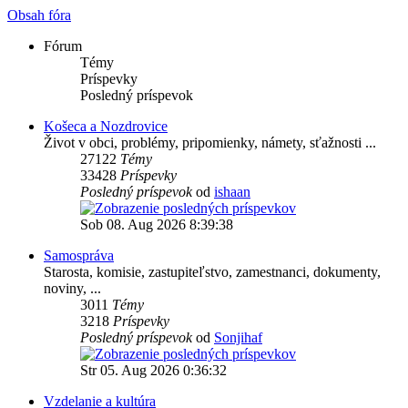
Obsah fóra
Fórum
Témy
Príspevky
Posledný príspevok
Košeca a Nozdrovice
Život v obci, problémy, pripomienky, námety, sťažnosti ...
27122
Témy
33428
Príspevky
Posledný príspevok
od
ishaan
Sob 08. Aug 2026 8:39:38
Samospráva
Starosta, komisie, zastupiteľstvo, zamestnanci, dokumenty,
noviny, ...
3011
Témy
3218
Príspevky
Posledný príspevok
od
Sonjihaf
Str 05. Aug 2026 0:36:32
Vzdelanie a kultúra